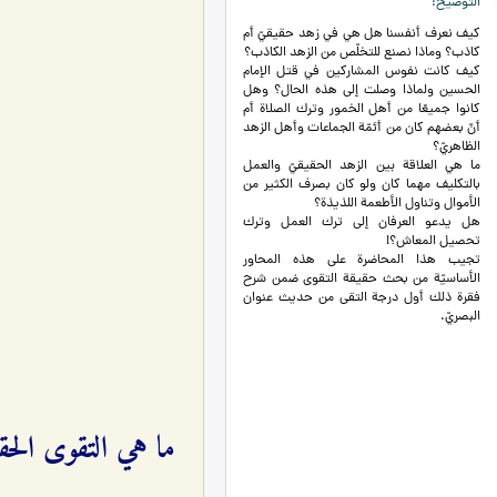
التوضيح
كيف نعرف أنفسنا هل هي في زهد حقيقيّ أم
كاذب؟ وماذا نصنع للتخلّص من الزهد الكاذب؟
كيف كانت نفوس المشاركين في قتل الإمام
الحسين ولماذا وصلت إلى هذه الحال؟ وهل
كانوا جميعًا من أهل الخمور وترك الصلاة أم
أنّ بعضهم كان من أئمّة الجماعات وأهل الزهد
الظاهريّ؟
ما هي العلاقة بين الزهد الحقيقيّ والعمل
بالتكليف مهما كان ولو كان بصرف الكثير من
الأموال وتناول الأطعمة اللذيذة؟
هل يدعو العرفان إلى ترك العمل وترك
تحصيل المعاش؟!
تجيب هذا المحاضرة على هذه المحاور
الأساسيّة من بحث حقيقة التقوى ضمن شرح
فقرة ذلك أول درجة التقى من حديث عنوان
البصريّ.
ما هي التقوى الحقي