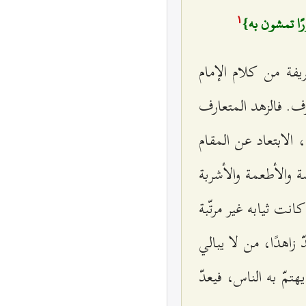
رًا تمشون به}
۱
فة من كلام الإمام
رف. فالزهد المتعارف
 الابتعاد عن المقام
سة والأطعمة والأشربة
ت ثيابه غير مرتّبة
 زاهدًا، من لا يبالي
هتمّ به الناس، فيعدّ