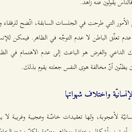
الناس يقولون عنه زاهد.
ى الأمور التي طرحت في الجلسات السابقة، اتّضح للرفقاء وا
عدم تعلّق الباطن لا عدم التوجّه في الظاهر. فيمكن للإنس
 الداعي والغرض هو الباعث إلى عدم الاهتمام في الظاه
 يظنّون أنّ مخالفة هوى النفس جعلته يقوم بذلك.
نسانيّة واختلاف شهواتها
نسانيّة لأعجوبة، ولها تعقيدات خاصّة وعجيبة وغريبة لا 
 أن تبرز بأشكال مختلفة ومظاهر متنوّعة ولكلّ مرتبته الخا