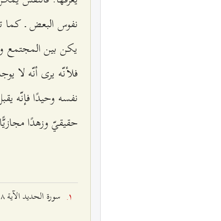
نفوس البعض ـ كما تق
يكن بين المجتمع وسلبت
فلأنّه يرى أنّه لا يو
نفسه وحيدًا فإنّه يقب
حقيقيّ وزهدًا مجازيًّا
سورة الحديد الآية ٢۸