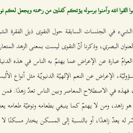
آمنوا اتّقوا الله وآمنوا برسوله يؤتكم كفلين من رحمته ويجعل لكم نو
لشيء في الجلسات السابقة حول التقوى ذيل الفقرة الشري
عنوان البصري، وذكرنا أنّ التقوى ليست بمعنى الزهد المتعا
لعوامّ عبارة عن الإعراض عما يهتمّ به الناس في هذه الدنيا،
سؤوليّة، الإعراض عن النعم الإلهيّة الدنيويّة مثل أنواع الألب
فهذه في الاصطلاح المعاصر وبين الناس تعدّ زهدًا. فمن كان
هو زاهد، ومن لا يهتمّ كما ينبغي بطعامه ونوعيّة طعامه يعدّ
 له يعدّ زاهدًا، أو بالنسبة إلى المسكن يختار مسكنًا لا ي