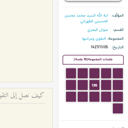
المؤلّف
آية الله السيد محمد محسن
الحسيني الطهراني
القسم
عنوان البصري
المجموعة
التقوى ومراتبها
التاريخ
1427/11/05
جلسات المجموعة(16 جلسة)
133
132
131
130
129
138
137
136
135
134
كيف نصل إلى التقوى
143
142
141
140
139
144