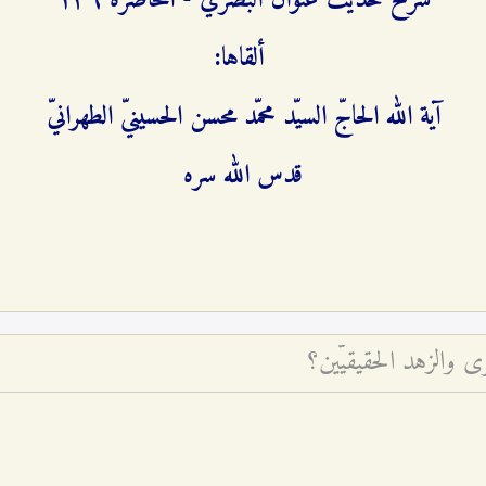
شرح حديث عنوان البصري - المحاضرة ۱٣٦
ألقاها:
آية الله الحاجّ السيّد محمّد محسن الحسينيّ الطهرانيّ
قدس الله سره
 والزهد الحقيقيّين؟