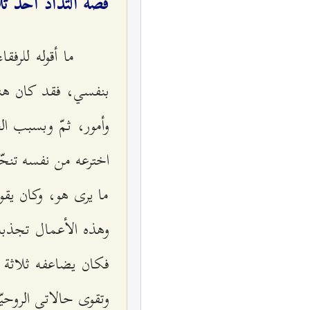
قصّة التذاذ أحد تلا
ما أقوله للرف
بنفسي، فقد كان هنا
وأمور، ثمّ وبسبب ا
اخترعه من نفسه تنحّى 
ما يرى هو، وكان يقو
وهذه الأعمال تجذبه إ
فكان يضاعفه ثلاثة أض
وتقوى حالاتي الروحي