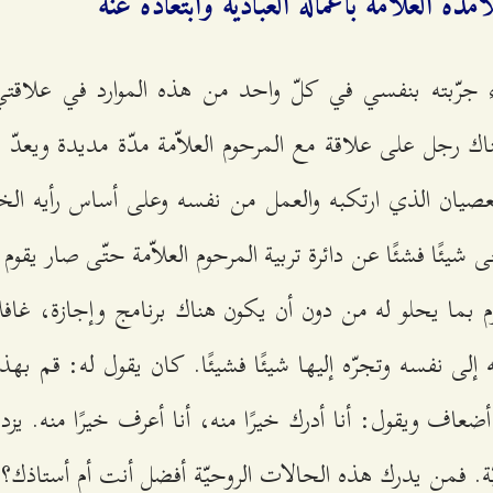
مذة العلاّمة بأعماله العباديّة وابتعاده عنه
قاء جرّبته بنفسي في كلّ واحد من هذه الموارد في علاقتي
ك رجل على علاقة مع المرحوم العلاّمة مدّة مديدة ويعد
لعصيان الذي ارتكبه والعمل من نفسه وعلى أساس رأيه ال
شيئًا فشئًا عن دائرة تربية المرحوم العلاّمة حتّى صار يقو
م بما يحلو له من دون أن يكون هناك برنامج وإجازة، غافلاً
لى نفسه وتجرّه إليها شيئًا فشيئًا. كان يقول له: قم بهذا
عاف ويقول: أنا أدرك خيرًا منه، أنا أعرف خيرًا منه. يزد
ّة. فمن يدرك هذه الحالات الروحيّة أفضل أنت أم أستاذك؟