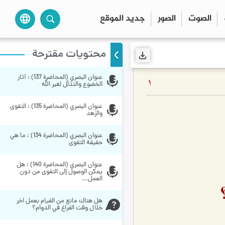
الصوت
الصور
جديد الموقع
language
محتويات مقترحة
عنوان البصري (المحاضرة 137) : آثار 
1
الخضوع والتذلّل لغير الله
عنوان البصري (المحاضرة 135) : التقوى 
والزهد
عنوان البصري (المحاضرة 134) : ما هي 
حقيقة التقوى
عنوان البصري (المحاضرة 140) : هل 
يمكن الوصول إلى التقوى من دون 
العمل...
هل هناك مانع من القيام بعمل اخر 
خلال وقت الفراغ في الدوام؟