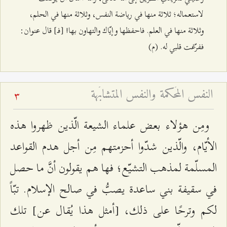
لاستعماله؛ ثلاثة منها في رياضة النفس، وثلاثة منها في الحلم،
وثلاثة منها في العلم. فاحفظها وإيّاك والتهاون بها! [فـ] قال عنوان:
ففرّغت قلبي له. (م)
النفس المُحكمة والنفس المتشابَهة
3
ومِن هؤلاء بعض علماء الشيعة الّذين ظهروا هذه
الأيّام، والّذين شدّوا أحزمتهم مِن أجل هدم القواعد
المسلّمة لمذهب التشيّع؛ فها هم يقولون أنَّ ما حصل
في سقيفة بني ساعدة يصبُّ في صالح الإسلام. تبّاً
لكم وترحًا على ذلك، [أمثل هذا يُقال عن] تلك