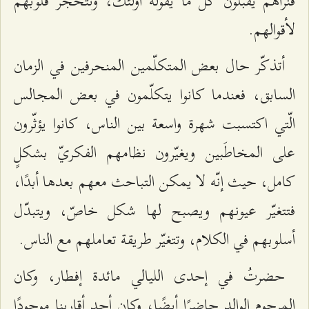
فنراهم يقبلون كلّ ما يقوله أولئك، وتتحجّر قلوبهم
لأقوالهم.
أتذكّر حال بعض المتكلّمين المنحرفين في الزمان
السابق، فعندما كانوا يتكلّمون في بعض المجالس
الّتي اكتسبت شهرة واسعة بين الناس، كانوا يؤثّرون
على المخاطَبين ويغيّرون نظامهم الفكريّ بشكلٍ
كامل، حيث إنّه لا يمكن التباحث معهم بعدها أبدًا،
فتتغيّر عيونهم ويصبح لها شكل خاصّ، ويتبدّل
أسلوبهم في الكلام، وتتغيّر طريقة تعاملهم مع الناس.
حضرتُ في إحدى الليالي مائدة إفطار، وكان
المرحوم الوالد حاضرًا أيضًا، وكان أحد أقاربنا موجودًا