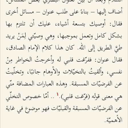
أضاف إليها – بناءً على طلب عنوان – مسائل أخرى
فقال: أوصيك بتسعة أشياء، عليك أن تلتزم بها
بشكل كامل وتعمل بموجبها، وهي وصيّتي لِمَنْ يريد
طيَّ الطريق إلى الله. كان هذا كلام الإمام الصادق،
فقال عنوان: ففرّغت قلبي له وأخرجتُ الخواطر مِنْ
نفسي، وألقيتُ بالتخيّلات والأوهام جانبًا، وتخلّيتُ
عن الفرضيّات المسبقة. وهذه العبارات المضافة منّي
هي معنى قوله (فرّغت قلبي).
.. أمّا خصوص التخلّي
۱
عن الفرضيّات المسبقة والقبليّات فهو موضوع في غاية
الأهميّة.