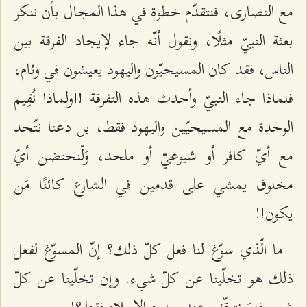
مع النصارى، فنتقدّم خطوة في هذا المجال بأن ننكر
بعثة النبيّ مثلًا، ونقول أنّه جاء لإيجاد الفرقة بين
الناس، فقد كان المسيحيّون واليهود يعيشون في وئام،
فلماذا جاء النبيّ وأحدث هذه التفرقة !!ولماذا نُقِيم
الوحدة مع المسيحيّين واليهود فقط، بل دعنا نتّحد
مع أيّ كافر أو شيوعيّ أو ملحد، وَلْنحتضن أيّ
مخلوق يمشي على قدمين في الشارع كائنًا مَن
يكون!!
ما الّذي سوّغ لنا فعل كلّ ذلك؟ إنّ المسوّغ لفعل
ذلك هو تخلّينا عن كلّ شيء. وإن تخلّينا عن كلّ
شيء فلِمَ نتوقّف عند حدود الإسلام فقط؟!