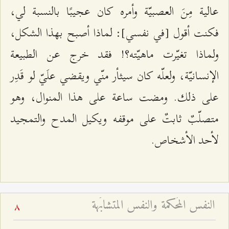
عالية مِنَ العصبيّة وأمره كان عجيبًا بالنسبة لي،
فكنت أقول [في نفسي]: لماذا أصبح بهذا الشكل،
ولماذا تغيّرت ماهيّته؟! فقد خرج عن الطبيعة
الإنسانيّة، ولعلّه كان سيثأر منّي ويقضي علَيّ لو قَدِر
على ذلك. ومضت ساعة على هذا المنوال، وهو
متصلّبٌ ثابتٌ على موقفه ويكيل المدح والتمجيد
لأحد الأشخاص.
النفس المُحكمة والنفس المتشابَهة
8