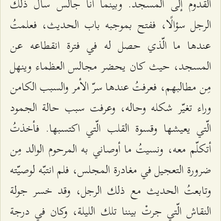
القدوم إلى المسجد. وبينما أنا جالس سأل ذلك
الرجل سؤالًا، ففتح بموجبه باب الحديث، فعلمتُ
عندها ما الّذي حصل له في فترة انقطاعه عن
المسجد، حيث كان يحضر مجالس العظماء وينهل
مِن مطالبهم، فعرفتُ عندها سرّ الأمر والسبب الكامن
وراء تغيّر شكله وحاله، وعرفت سبب حالة الجمود
الّتي يعيشها وقسوة القلب الّتي اكتسبها. فأخذتُ
أتكلّم معه، ونسيتُ ما أوصاني به المرحوم الوالد مِن
ضرورة التعجيل في مغادرة المجلس، فلم انتبّه لوصيّته
وتابعتُ الحديث مع ذلك الرجل، وقد خسر جولة
النقاش الّتي جرتْ بيننا تلك الليلة، وكان في درجة