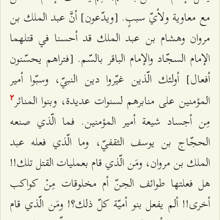
مع معاوية ولأيّ سببٍ. [ويدّعون] أنَّ عبد الملك بن
مروان وهشام بن عبد الملك قد أحسنا في قتلهما
الإمام السجّاد والإمام الباقر بالسّم. [فتراهم يحسّنون
أفعال] أولئك الّذين غيّروا دين النبيّ، وسبّوا أمير
المؤمنين على منابرهم لسنوات عديدة، وبنوا المنائر
٢
مِن أجساد شيعة أمير المؤمنين. فما الّذي صنعه
الحجّاج بن يوسف الثقفيّ، وما الّذي فعله عبد
الملك بن مروان، ومَن الّذي قام بعمليات القتل تلك!!
هل فعلتها طوائف الجنّ أم مخلوقات مِنْ كواكب
أخرى!! ألم يفعل بنو أميّة كلّ ذلك؟! ومَن الّذي قام