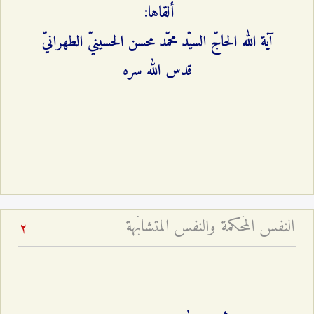
ألقاها:
آية الله الحاجّ السيّد محمّد محسن الحسينيّ الطهرانيّ
قدس الله سره
النفس المُحكمة والنفس المتشابَهة
2