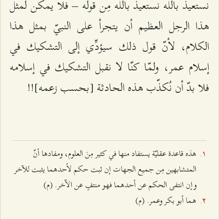
نستعيذ بالله نستعيذ بالله مِن قوله – فلا يمكن لمثل
هذا الرجل العظيم أن يتجرأ على النبيّ بمثل هذا
الكلام، لأنّ قول ذلك سيؤدِّي إلى التشكيك في
إسلام عمر، ولمّا كنّا لا نقبل التشكيك في إسلامه
فلا بدّ أن نُكذّب هذه الحادثة [بحسب زعمه]!!
هذه قاعدة عقليّة يستفاد منها في كثير مِنَ العلوم، ومفادها أنّ
المتشابهين مِن جميع الجهات إن ثبت حكم لأحدهما يثبت للآخر
وإن انتفى الحكم عن أحدهما فهو منتفٍ عن الآخر. (م)
هما أبو بكر وعمر. (م)