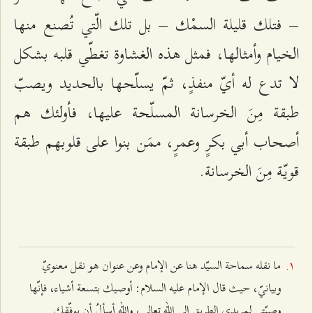
– فتلك قليلة السمْك – بل تلك الّتي تُصنع منها
الخيام وأمثالها، فمثل هذه الغشاوة تغطّي قلبه بشكل
لا تدع له أيّ منفذٍ، ثمّ يسلّحها بالحديد ويصبّ
طبقة مِنَ الخرسانة المسلّحة عليها، فأولئك هم
أصحاب أبي بكرٍ وعمرٍ، ممَن بنوا على قلوبهم طبقة
قويّة مِنَ الخرسانة.
ما نقله سماحة السيّد هنا عن الإمام وعن عنوان هو نقل معنويّ
وبيانيّ، حيث قال الإمام عليه السلام: أوصيك بتسعة أشياء، فإنّها
وصيّتي لمريدي الطريق إلى الله تعالى، والله أسألُ أن يوفّقك