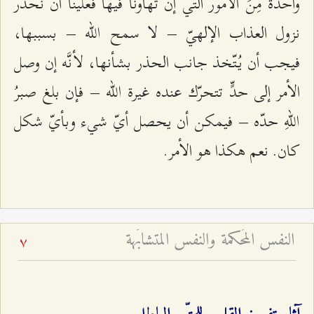
واحدة مِنَ الأمور الّتي إن تهاونّا فيها فعلينا أن نحذر
نزول العذاب الإلهيّ – لا سمح الله – بسببها،
فيجب أن يُتّخذ جانب الحذر بشأنها، لأنَّه إن وصل
الأمر إلى حدٍّ تتحرّك عنده غيرة الله – فإن بلغ صبرُ
اللهِ حدّه – فيمكن أن يحصل أيّ شيء وبأيّ شكل
كان. نعم هكذا هو الأمر.
النفس المُحكمة والنفس المتشابَهة
7