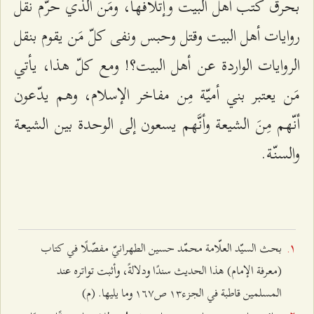
بحرق كتب أهل البيت وإتلافها، ومَن الّذي حرّم نقل
روايات أهل البيت وقتل وحبس ونفى كلّ مَن يقوم بنقل
الروايات الواردة عن أهل البيت؟! ومع كلّ هذا، يأتي
مَن يعتبر بني أميّة مِن مفاخر الإسلام، وهم يدّعون
أنّهم مِنَ الشيعة وأنَّهم يسعون إلى الوحدة بين الشيعة
والسنّة.
بحث السيّد العلّامة محمّد حسين الطهرانيّ مفصّلًا في كتاب
(معرفة الإمام) هذا الحديث سندًا ودلالةً، وأثبت تواتره عند
المسلمين قاطبة في الجزء۱٣ ص۱٦۷ وما يليها. (م)