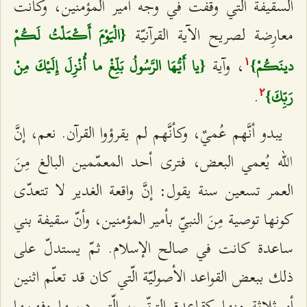
السقيفة الّتي وقفت في وجه أمير المؤمنين، وكانت
معارِضة لصريح الآية القرآنيّة
{الْيَوْمَ أَكْمَلْتُ لَكُمْ
، وآية
دينَكُمْ}
{يا أَيُّهَا الرَّسُولُ بَلِّغْ ما أُنْزِلَ إِلَيْكَ مِنْ
۱
.
رَبِّكَ}
٢
يبدو أنَّهم عُميٌ، وكأنَّهم لم يقرؤوا القرآن. نعم، إنَّ
الله يُعمي البعض، فترى أحد المعمّمين البالغ مِنَ
العمر تسعين سنة يقول: إنَّ واقعة الغدير لا تتعدّى
كونها توصية مِنَ النبيّ بأمير المؤمنين، وأنّ سقيفة بني
ساعدة كانت في صالح الإسلام. ثمّ يستدلّ على
ذلك ببعض القواعد الأصوليّة الّتي كان قد تعلّم اثنين
أو ثلاثة منها كقاعدة الترتّب، الّتي درسها وفهمها