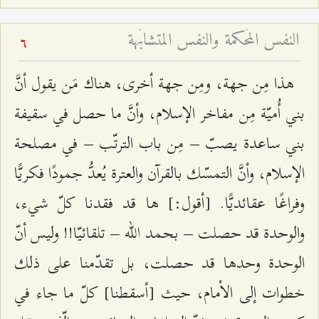
النفس المُحكمة والنفس المتشابَهة
6
هذا مِن جهة، ومِن جهة أخرى، هناك مَن يقول أنَّ
بني أُميّة مِن مفاخر الإسلام، وأنَّ ما حصل في سقيفة
بني ساعدة يصبّ – مِن باب الترتّب – في مصلحة
الإسلام، وأنَّ التمسّك بالقرآن والعترة يُعدُّ جمودًا فكريًّا
وفراغًا عقائديًّا. [أقول:] ها قد فقدنا كلّ شيء،
والوحدة قد حصلت – بحمد الله – تلقائيّا!! وليس أنّ
الوحدة وحدها قد حصلت، بل تقدّمنا على ذلك
خطوات إلى الأمام، حيث [أسقطنا] كلّ ما جاء في