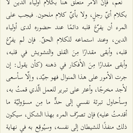
نعم، فإنَّ الأمر متعلّق هنا بكلام أولياء الدين لا
بكلام أيّ رجلٍ، ولا بأيّ كلام ملحون. فيجب على
المرء أن يفرّغ قلبه دائمًا عند حضوره لدى أولياء
الدين، وعند استماعه للكلام الحقّ. فإن لم يفرّغ
قلبه، وأبقى مقدارًا مِنَ القلق والتشويش في قلبه،
وأبقى مقدارًا مِنَ الأفكار في ذهنه (كأن يقول: إن
جرت الأمور على هذا المنوال فهو جيّد، وإلّا سأسعى
لأجد مخرجًا، وأعثر على تبرير للعمل الّذي قمتُ به،
وسأحاول تبرئة نفسي إلى حدٍّ ما مِن مسؤوليّة ما
أقدمتُ عليه) فإن تصرّف المرء بهذا الشكل، سيكون
ذلك منفذًا للشيطان إلى نفسه، وسيُوقِع به في نهاية