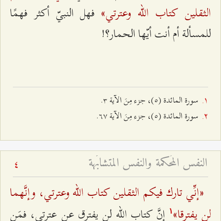
الثقلين كتاب الله وعترتي»
فهل النبيّ أكثر فهمًا
للمسألة أم أنت أيّها الحمار؟!
سورة المائدة (٥)، جزء مِنَ الآية ٣.
سورة المائدة (٥)، جزء مِنَ الآية ٦۷.
النفس المُحكمة والنفس المتشابَهة
4
«إنِّي تارك فيكم الثقلين كتاب الله وعترتي، وإنَّهما
لن يفترقا»
إنَّ كتاب الله لن يفترق عن عترتي، فمَن
۱