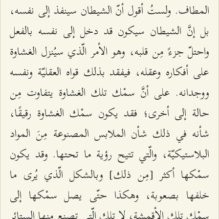
المطاف. ولستُ أقول أنّ الشيطان سينفذ إلى نفسه،
بل إنَّ الشيطان سيكون قد دخل إلى نفسه بالفعل
واحتلّ جزءً مِن قلبه، وهو الأمر الّذي سيُنزل الغشاوة
على أفكاره وعقله، فيفقد بذلك قواه العقليّة ونفسه
ووجدانه. على أنَّ سمْك تلك الغشاوة يتفاوت مِن
حالة إلى أخرى؛ فقد يكون سمْك الغشاوة رقيقًا،
شأنه في ذلك شأن الملابس المصنوعة مِنَ المواد
البلاستيكيّة، والّتي تتيح رؤية ما تحتها. وقد يكون
سمْكها أكثر [مِن ذلك] وبالشكل الّذي يُرى ما
خلفها بصعوبة، وهكذا حتّى يصل سمْكها إلى
سمْك تلك الأقمشة، لا تلك الّتي تصنع منها الستائر