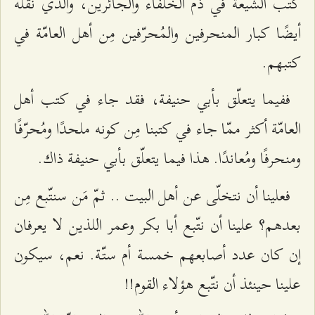
كتب الشيعة في ذمّ الخلفاء والجائرين، والّذي نقله
أيضًا كبار المنحرفين والمُحرّفين مِن أهل العامّة في
كتبهم.
ففيما يتعلّق بأبي حنيفة، فقد جاء في كتب أهل
العامّة أكثر ممّا جاء في كتبنا مِن كونه ملحدًا ومُحرّفًا
ومنحرفًا ومُعاندًا. هذا فيما يتعلّق بأبي حنيفة ذاك.
فعلينا أن نتخلّى عن أهل البيت .. ثمّ مَن سنتّبع مِن
بعدهم؟ علينا أن نتّبع أبا بكر وعمر اللذين لا يعرفان
إن كان عدد أصابعهم خمسة أم ستّة. نعم، سيكون
علينا حينئذ أن نتّبع هؤلاء القوم!!