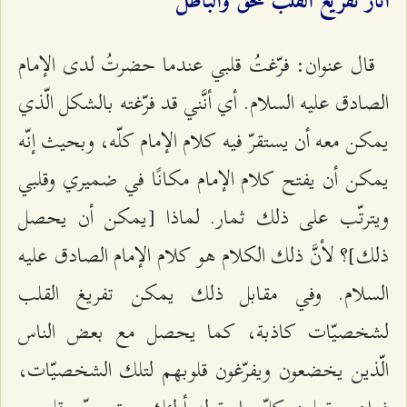
آثار تفريغ القلب للحقّ والباطل
قال عنوان: فرّغتُ قلبي عندما حضرتُ لدى الإمام
الصادق عليه السلام. أي أنَّني قد فرّغته بالشكل الّذي
يمكن معه أن يستقرّ فيه كلام الإمام كلّه، وبحيث إنّه
يمكن أن يفتح كلام الإمام مكانًا في ضميري وقلبي
ويترتّب على ذلك ثمار. لماذا [يمكن أن يحصل
ذلك]؟ لأنَّ ذلك الكلام هو كلام الإمام الصادق عليه
السلام. وفي مقابل ذلك يمكن تفريغ القلب
لشخصيّات كاذبة، كما يحصل مع بعض الناس
الّذين يخضعون ويفرّغون قلوبهم لتلك الشخصيّات،