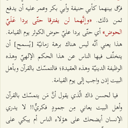
فرّق بينهما كأبي حنيفة وأبي بكر وعمر عليه أن يدفع
«وإنَّهما لن يفترقا حتّى يردا عَلَيّ
ثمن ذلك.
الحوض»
أي حتّى يردا عليّ حوض الكوثر يوم القيامة.
هذا يعني أنَّه ليس هناك برهة زمانيّة [يُسمح] أن
يتخلّف فيها الناس عن هذا الحكم الإلهيّ وهذه
الوظيفة الدينيّة وهذه العقيدة؛ فالتمسّك بالقرآن وبأهل
البيت إذن واجب إلى يوم القيامة.
فيا لحسن ذاك الّذي يقول أنَّ مَن يتمسّك بالقرآن
وأهل البيت يعاني مِن جمودٍ فكريٍّ!! لا يدري
الإنسان أيضحك على هؤلاء الناس أم يبكي على