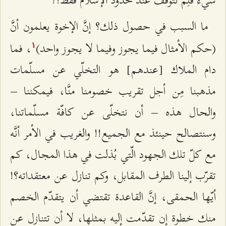
ما السبب في حصول ذلك؟ إنَّ الإخوة يعلمون أنَّ
(حكم الأمثال فيما يجوز وفيما لا يجوز واحد)
، فما
۱
دام الملاك [عندهم] هو التخلّي عن مسلّمات
مذهبنا مِن أجل تقريب خصومنا منَّا، فيمكننا –
والحال هذه – أن نتخلّى عن كافّة مسلّماتنا،
وسنتصالح حينئذ مع الجميع!! والغريب في الأمر أنَّه
مع كلّ تلك الجهود الّتي بُذلت في هذا المجال، كم
تقرّب إلينا الطرف المقابل، وكم تنازل عن معتقداته؟!
أيّها الحمقى، إنَّ القاعدة تقتضي أن يتقدّم الخصم
منك خطوة إن تقدّمت إليه بمثلها، لا أن تتنازل عن