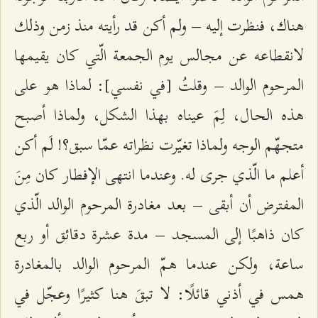
هناك، فنظرت إليه – ولم أكن قد رأيته منذ زمن وذلك
لانقطاعه عن مجالس يوم الجمعة الّتي كان يقيمها
المرحوم الوالد – وقلتُ [في نفسي]: لماذا هو على
هذه الحال، لِمَ عيناه بهذا الشكل، ولماذا أصبح
متجهّم الوجه ولماذا تغيّرت نظراته عمّا سبق؟! لَم أكن
أعلم ما الّذي جرى له. وعندما انتهى الإفطار كان مِنَ
المفترض أن أبقى – بعد مغادرة المرحوم الوالد الّذي
كان ذاهبًا إلى المسجد – مدة عشرة دقائق أو ربع
ساعة، ولكن عندما همّ المرحوم الوالد بالمغادرة
همس في أذني قائلًا: لا تبقَ هنا كثيرًا وعجّل في