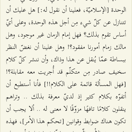
الوحدة [الإسلاميّة، فعلينا أن نقول له:] هل عليك أن
تتنازل عن كلّ شيء مِن أجل هذه الوحدة، وعلى أيّ
أساس تقوم بذلك؟ فهل إمام الزمان غير موجود، وهل
مالك زمام أمورنا مفقود؟! وهل علينا أن نغضّ النظر
ببساطة عمّا يُنقل عن هذا وذاك، وأن ننشر كلّ كلام
سخيف صادر مِن متكلّم قد أُجريت معه مقابلة؟!
[فهل المسألة قائمة على الكلام!!] فأنا أستطيع أن
أتفوّه بكلام كثير إذ لديّ معرفة بذلك .. وتراهم
ينقلون كلامًا تافهًا مزوّقًا لا معنى له .. ألا يجب أن
تكون هناك ضوابط وقوانين [تحكم هذا الأمر]، فهذه