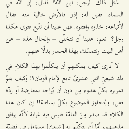
سُئل ذلك الرجل: أين الله؟ فقال: إنّ الله في
السماء. فقيل له: إذن فالأرض خالية منه. فقال
لأتباعه: خذوه واقتلوه. فهل علينا أن نتّبع فتوى هكذا
رجل؟! نعم، علينا أن نتخلّى – والحال هذه – عن
أهل البيت ونتمسّك بهذا الحمار بدلًا عنهم.
لا أدري كيف يمكنهم أن يتكلّموا بهذا الكلام في
بلد شيعيّ اثني عشريّ تابع لإمام الزمان؟! وكيف يتمّ
تمريره بكلّ هدوء مِن دون أن يُواجه بمعارضة أو ردّة
فعل، ويُتجاوز الموضوع بكلّ بساطة!! إن كان هذا
الكلام قد صدر مِنَ العامّة فليس فيه غرابة لأنّه يوافق
مذهبهم، أمّا أن يتكلّم به [شيعيّ] مسؤول في قضيّة