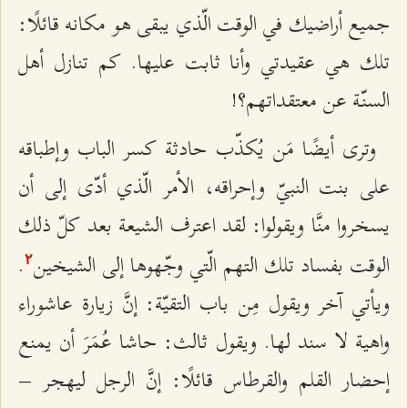
جميع أراضيك في الوقت الّذي يبقى هو مكانه قائلًا:
تلك هي عقيدتي وأنا ثابت عليها. كم تنازل أهل
السنّة عن معتقداتهم؟!
وترى أيضًا مَن يُكذّب حادثة كسر الباب وإطباقه
على بنت النبيّ وإحراقه، الأمر الّذي أدّى إلى أن
يسخروا منَّا ويقولوا: لقد اعترف الشيعة بعد كلّ ذلك
الوقت بفساد تلك التهم الّتي وجّهوها إلى الشيخين
.
٢
ويأتي آخر ويقول مِن باب التقيّة: إنَّ زيارة عاشوراء
واهية لا سند لها. ويقول ثالث: حاشا عُمَرَ أن يمنع
إحضار القلم والقرطاس قائلًا: إنَّ الرجل ليهجر –