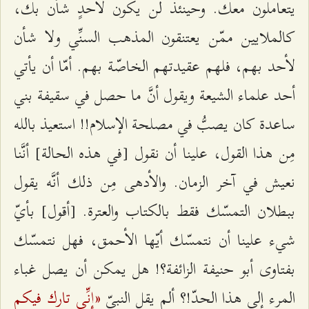
يتعاملون معك. وحينئذ لن يكون لأحدٍ شأن بك،
كالملايين ممّن يعتنقون المذهب السنِّي ولا شأن
لأحد بهم، فلهم عقيدتهم الخاصّة بهم. أمّا أن يأتي
أحد علماء الشيعة ويقول أنَّ ما حصل في سقيفة بني
ساعدة كان يصبُّ في مصلحة الإسلام!! استعيذ بالله
مِن هذا القول، علينا أن نقول [في هذه الحالة] أنَّنا
نعيش في آخر الزمان. والأدهى مِن ذلك أنَّه يقول
ببطلان التمسّك فقط بالكتاب والعترة. [أقول] بأيّ
شيء علينا أن نتمسّك أيّها الأحمق، فهل نتمسّك
بفتاوى أبو حنيفة الزائفة؟! هل يمكن أن يصل غباء
«إنِّي تارك فيكم
المرء إلى هذا الحدّ!؟ ألم يقل النبيّ