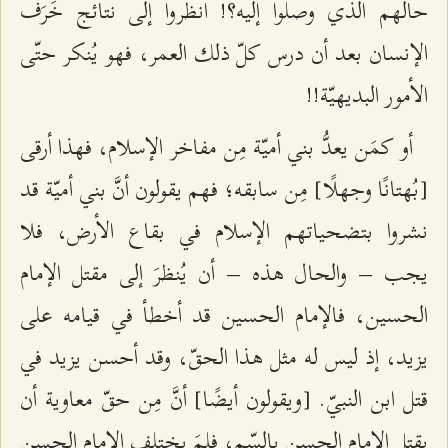
حالهم الّذي وصلوا إليه؟! انظروا إلى نتائج خَرَف
الإنسان بعد أن درس كلّ ذلك العمر، فهو يُنكر حتّى
الأمور البديهيّة!!
أو كمَن يعدُّ بني أميّة مِن مفاخر الإسلام، فهذا أرقى
[بُهتانًا وجهلًا] مِن سابقه؛ فهم يقولون أنَّ بني أميّة قد
نشروا بتضحياتهم الإسلام في بقاع الأرض، فلا
يجب – والحال هذه – أن يُنظرَ إلى مقتل الإمام
الحسين، فالإمام الحسين قد أخطأ في قيامه على
يزيد، إذ ليس له مثل هذا الحقّ، وقد أحسن يزيد في
قتل ابن النبيّ. [ويقولون أيضًا] أنَّ مِن حقّ معاوية أن
يقتل الإمام الحسن بالسّم، فلِمَ يختلف الإمام الحسن