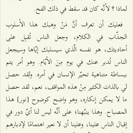
لماذا ؟ لأنَّه كان قد سقط في ذلك الفخ.
فعليك أن تعرف أنَّ مَنْ وهبك هذا الأسلوب
الجذّاب في الكلام، وجعل الناس تُقبِل على
أحاديثك، هو نفسه الّذي سيسلبك إيّاها وسيجعل
الناس تُدبر عنك في يوم مِنَ الأيّام. وهو أمر يتم
ببساطة متناهية تحيّر الإنسان في أمره. ولقد حصل
لي بالذات الكثير مِنْ هذه المواقف، نعم، لقد حصل
ما لا يمكن إنكاره، وهو واضح كوضوح [نور] هذا
المصباح. وهذا ينبّهنا؛ على أنَّه ليس لنا أيّ دور في
إقبال الناس علينا، وعلينا أن لا نعير اهتمامًا لإدبارهم