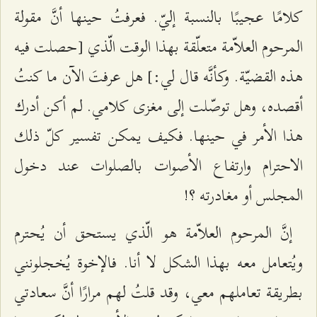
كلامًا عجيبًا بالنسبة إليّ. فعرفتُ حينها أنَّ مقولة
المرحوم العلاّمة متعلّقة بهذا الوقت الّذي [حصلت فيه
هذه القضيّة. وكأنَّه قال لي:] هل عرفتَ الآن ما كنتُ
أقصده، وهل توصّلت إلى مغزى كلامي. لم أكن أدرك
هذا الأمر في حينها. فكيف يمكن تفسير كلّ ذلك
الاحترام وارتفاع الأصوات بالصلوات عند دخول
المجلس أو مغادرته ؟!
إنَّ المرحوم العلاّمة هو الّذي يستحق أن يُحترم
ويُتعامل معه بهذا الشكل لا أنا. فالإخوة يُخجلونني
بطريقة تعاملهم معي، وقد قلتُ لهم مرارًا أنَّ سعادتي