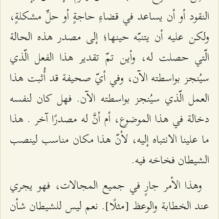
النقود أو أن يساعد في قضاءِ حاجةٍ أو حلِّ مشكلةٍ،
ولكن عليه أن يتنبّه حينها؛ إلى مصدر هذه الحالة
الّتي حصلت له، وأين تمّ تقدير هذا الفعل الّذي
سيُنجز بواسطته الآن، وفي أيّ صحيفة قد أُثبت هذا
العمل الّذي سيُنجز بواسطته الآن. فهل كان لنفسه
دخالة في هذا الموضوع، أم أنَّ له مصدرًا آخر . هذا
ما علينا الانتباه إليه، لأنّ هذا مكان مناسب لينصب
الشيطان فخاخه فيه.
وهذا الأمر جارٍ في جميع المجالات، فهو يجري
عند الخطابة والوعظ [مثلًا]. نعم ليس للشيطان شأن