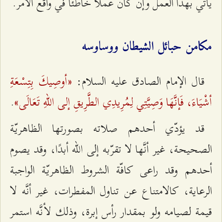
يأتي بهذا العمل وإن كان عملًا خاطئًا في واقع الأمر.
مكامن حبائل الشيطان ووساوسه
«أوصِيكَ بِتِسْعَةِ
قال الإمام الصادق عليه السلام:
أشْيَاءَ، فَإنَّهَا وَصِيَّتِي لِمُرِيدِي الطَّرِيقِ إلى اللهِ تَعَالَى»
.
قد يؤدّي أحدهم صلاته بصورتها الظاهريّة
الصحيحة، غير أنَّها لا تقرّبه إلى الله أبدًا، وقد يصوم
أحدهم وقد راعى كافّة الشروط الظاهريّة الواجبة
الرعاية، كالامتناع عن تناول المفطرات، غير أنَّه لا
قيمة لصيامه ولو بمقدار رأس إبرة، وذلك لأنَّه استمر