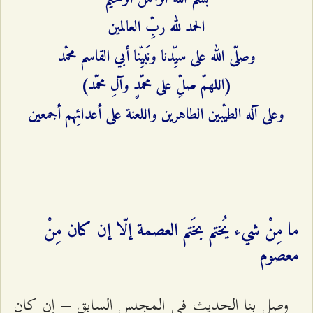
الحمد لله ربِّ العالمين
وصلّى الله على سيِّدنا ونَبيِّنا أبي القاسم محمّد
(اللهمّ صلِّ على محمّدٍ وآلِ محمّد)
وعلى آله الطيّبين الطاهرين واللعنة على أعدائِهم أجمعين
ما مِنْ شيء يُختم بخَتم العصمة إلّا إن كان مِنْ
معصوم
وصل بنا الحديث في المجلس السابق – إن كان