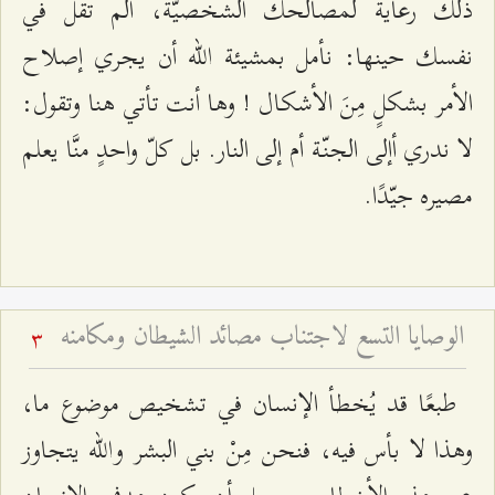
ذلك رعاية لمصالحك الشخصيّة، ألم تقُل في
نفسك حينها: نأمل بمشيئة الله أن يجري إصلاح
الأمر بشكلٍ مِنَ الأشكال ! وها أنت تأتي هنا وتقول:
لا ندري أإلى الجنّة أم إلى النار. بل كلّ واحدٍ منَّا يعلم
مصيره جيّدًا.
الوصايا التسع لاجتناب مصائد الشيطان ومكامنه
3
طبعًا قد يُخطأ الإنسان في تشخيص موضوع ما،
وهذا لا بأس فيه، فنحن مِنْ بني البشر والله يتجاوز