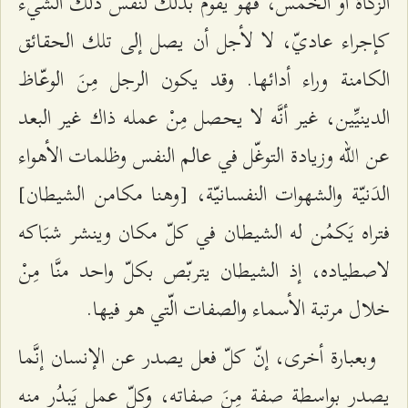
الزكاة أو الخمس، فهو يقوم بذلك لنفس ذلك الشيء
كإجراء عاديّ، لا لأجل أن يصل إلى تلك الحقائق
الكامنة وراء أدائها. وقد يكون الرجل مِنَ الوعّاظ
الدينيِّين، غير أنَّه لا يحصل مِنْ عمله ذاك غير البعد
عن الله وزيادة التوغّل في عالم النفس وظلمات الأهواء
الدَنيّة والشهوات النفسانيّة، [وهنا مكامن الشيطان]
فتراه يَكمُن له الشيطان في كلّ مكان وينشر شبَاكه
لاصطياده، إذ الشيطان يتربّص بكلّ واحد منَّا مِنْ
خلال مرتبة الأسماء والصفات الّتي هو فيها.
وبعبارة أخرى، إنّ كلّ فعل يصدر عن الإنسان إنَّما
يصدر بواسطة صفة مِنَ صفاته، وكلّ عمل يَبدُر منه