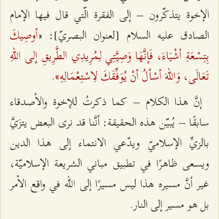
الإخوة يتذكّرون – إلى الفقرة الّتي قال فيها الإمام
أوصِيكَ
الصادق عليه السلام [لعنوان البصريّ]: «
بِتِسْعَةِ أشْيَاءَ، فَإنَّهَا وَصِيَّتِي لِمُرِيدِي الطَّرِيقِ إلى اللهِ
تَعَالَى، وَاللهَ أسْألُ أنْ يُوَفِّقَكَ لِاسْتِعْمَالِهِ»
.
إنَّ هذا الكلام – كما ذكرتُ للإخوة والأصدقاء
سابقًا – يُبيّن هذه الحقيقة: أنَّنا قد نرى البعض يتزَيَّ
بالزيِّ الإسلاميّ ويدّعي الانتماء إلى هذا الدين
ويسعى ظاهرًا في تطبيق مباني الشريعة الإسلاميّة،
غير أنَّ مسيره هذا ليس مسيرًا إلى الله في واقع الأمر
بل هو مسير إلى النار.