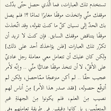
تستخدم تلك العبارات، فما الّذي حصل حتّى بدّلت
موقفك منِّي واتخذت موقفًا مغايرًا تمامًا ؟! فلم يصل
بك الحدّ إلى نسيان كلّ ما كنتَ تقوله، وقد اتّخذتَ
موقفًا يتناقض موقفك السابق. فإن كنتَ لا تريد أن
تكرّر تلك العبارات [فلن يؤاخذك أحد على ذلك]
ولكن كان عليك أن تتعامل معي معاملة رجل عاديّ
على الأقلّ، لا أن تتخذ موقفًا عدائيًّا منِّي .. وإنّه لأمر
عجيب حقّا .. لم أكن منزعجًا ممّاحصل، ولكن لم
أتوقّع حصوله، [فقد صدر هذا الأمر] مِنْ أناس لهم
نصيب مِنَ العلم، فلم يكونوا مِنَ الجهلةِ غيرِ
المتعلّمين، بل كانوا دقيقين في طريقة تعاملهم وفي