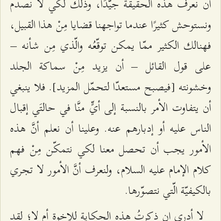
أن نعرف هذه الحقيقة جيّدًا، وذلك لكي لا نُصدم
ونستوحش كثيرًا عندما تواجهنا قضايا مِنْ هذا القبيل،
فهنالك الكثير ممّا يمكن توقّعُه والّذي مِن شأنه –
على قول القائل – أن يزيد مِنْ سماكة الجلد
وخشونته [فيصبح مستعدّا لتحمّل المزيد]. فلا ينبغي
أن يتفاوت الأمر بالنسبة إلى أيٍّ منَّا في حالتَي إقبال
الناس عليه أو إدبارهم عنه. وعلينا أن نعلم أنَّ هذه
الأمور يجب أن تحصل معنا لكي نتمكّن مِنْ فهم
كلام الإمام عليه السلام، ولنعرف أنَّ الأمور لا تجري
بالكيفيّة الّتي نتصوّرها.
لا أدري إن ذكرتُ هذه الحكاية للإخوة أم لا؛ لقد