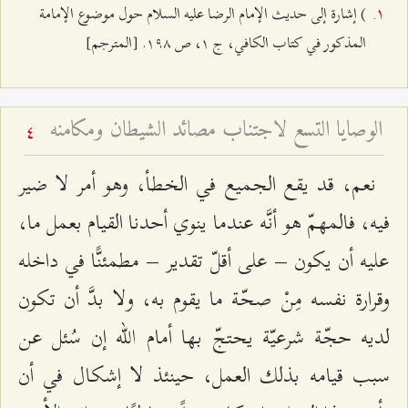
) إشارة إلى حديث الإمام الرضا عليه السلام حول موضوع الإمامة
المذكور في كتاب الكافي، ج ۱، ص ۱٩۸. [المترجم]
الوصايا التسع لاجتناب مصائد الشيطان ومكامنه
4
نعم، قد يقع الجميع في الخطأ، وهو أمر لا ضير
فيه، فالمهمّ هو أنَّه عندما ينوي أحدنا القيام بعمل ما،
عليه أن يكون – على أقلّ تقدير – مطمئنًّا في داخله
وقرارة نفسه مِنْ صحّة ما يقوم به، ولا بدَّ أن تكون
لديه حجّة شرعيّة يحتجّ بها أمام الله إن سُئل عن
سبب قيامه بذلك العمل، حينئذ لا إشكال في أن