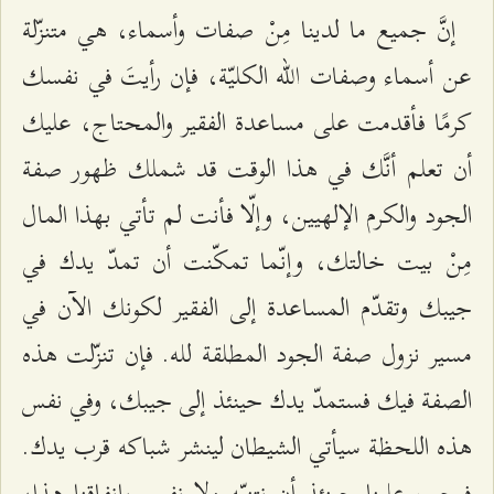
إنَّ جميع ما لدينا مِنْ صفات وأسماء، هي متنزّلة
عن أسماء وصفات الله الكليّة، فإن رأيتَ في نفسك
كرمًا فأقدمت على مساعدة الفقير والمحتاج، عليك
أن تعلم أنَّك في هذا الوقت قد شملك ظهور صفة
الجود والكرم الإلهيين، وإلّا فأنت لم تأتي بهذا المال
مِنْ بيت خالتك، وإنّما تمكّنت أن تمدّ يدك في
جيبك وتقدّم المساعدة إلى الفقير لكونك الآن في
مسير نزول صفة الجود المطلقة لله. فإن تنزّلت هذه
الصفة فيك فستمدّ يدك حينئذ إلى جيبك، وفي نفس
هذه اللحظة سيأتي الشيطان لينشر شباكه قرب يدك.
فيجب علينا حينئذ أن نتنبّه ولا نفرح بإنفاقنا هذا،