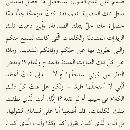
صمّم على عدم القبول، سيحصل ما حصل وسنُبتلى
بمثل تلك المصيبة. نعم، لقد كنتُ منزعجًا جدًّا ممّا
حصل؛ ماذا حلّ بتلك الصداقة، وأين ذهبت تلك
الزيارات المتبادلة والكلمات الّتي كانت تُسمع منكم
والتي تعبّرون بها عن حبّكم ووفائكم الشديد، وماذا
عن كلّ تلك العبارات المليئة بالمدح والثناء ؟! وبغض
النظر عن كوني استحقّها أم لا – وإن كنتُ أعتقد
أنَّني لا أستحقّها طبعًا – ولكن هل قلتَ كلّ ذلك
الكلام في حينها أم لم تقله ؟! إنَّك أنت الّذي نطقت
بتلك الكلمات، فلم أضعها أنا على لسانك لتقولها،
بل أنت الّذي كنتَ تقول كذا وكذا وأنت الّذي كنتَ