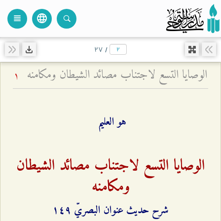
language
view_headline
close
search
۲۷
/
الوصايا التسع لاجتناب مصائد الشيطان ومكامنه
1
هو العليم
الوصايا التسع لاجتناب مصائد الشيطان
ومكامنه
شرح حديث عنوان البصريّ ۱٤٩