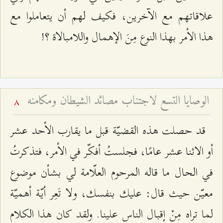
علاقاتهم مع الآخرين، فكيف لهم أن يتعاملوا مع
هذا الأمر بهذا النوع مِنَ الإهمال واللامبالاة ؟!
الوصايا التسع لاجتناب مصائد الشيطان ومكامنه
8
قد حصلت هذه القضيّة قبل ما يقارب الأحد عشر
أو الاثنا عشر عامًا، فجلستُ أفكّر في الأمر، فتذكرتُ
في الحال ما قاله المرحوم العلّامة لي بشأن موضوع
معيّن حيث قال: عليك بنفسك، ولا تَعِر أيّة أهميّة
لما تراه مِنْ إقبال الناس علينا. ولقد كان هذا الكلام