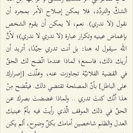
الشكّ والتردّد، فلا يمكن إصلاح الأمر بمجرد أن
نقول (لا ندري). نعم، لا يمكن أن يقوم الشخص
بإغماض عينيه وتكرار عبارة (لا ندري لا ندري)؛ لأنَّ
الله سيقول له هنا: بل أنت تدري جيّدًا، أتريد أن
أريك ذلك، فاسمع؛ لماذا عندما اتّضح لك الحقّ
في القضية الفلانيّة تجاوزت عنه، وعلّلت [إصرارك
على الباطل] بأنّ المصلحة تقتضي ذلك. فيتّضح مِنْ
هذا أنَّك كنتَ تدري .. ولماذا غضضتَ بصرك عن
الحقّ في ذلك الموقف الّذي رأيتَ فيه بأمّ عينيك
العدل والظلم شاخصين أمامك بكلّ وضوح، ألم يكن