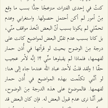
كنتُ في إحدى الفترات منزعجًا جدًّا بسب ما وقع
مِنْ أمور لم أكن أحتمل حصولها. واستغرابي وعدم
تحمّلي لم يكونا بسبب أنّ البعض اتّخذ مواقف منّي،
بل كانا بسبب عدم تقبّل البعض لمواضيع كانت على
درجة مِنَ الوضوح بحيث لو قرأتها في أُذن حمار
لفهمها، فلماذا لم يقبلوها منِّي ؟! إنَّه لأمر عجيب
حقّا ! ولقد قلتُ لأحد عباد الله عندما جاء إلى هنا:
لو أنَّني تكلّمت بهذه المواضيع في أُذن حمار
لفهمها. فالموضوع على هذه الدرجة مِنَ الوضوح،
غير أنَّنا نرى عدم قبول البعض له. فإن كان البعض قد