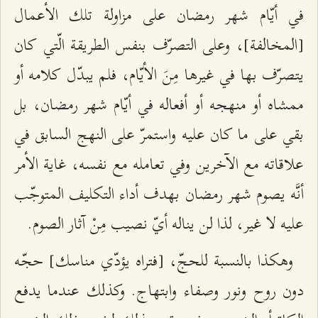
في أيّام شهر رمضان على مزاولة تلك الأعمال
[المخالفة]، وعلى التصرّف بنفس الطريقة الّتي كان
يتصرّف بها في غيرها مِنَ الأيّام، فلم يبدّل كلامه أو
ممشاه أو منهجه أو أفعاله في أيّام شهر رمضان، بل
بقي على ما كان عليه واستمرّ على النهج السابق في
علاقاته مع الآخرين وفي تعامله مع نفسه، غاية الأمر
أنَّه يصوم شهر رمضان بهدف أداء التكليف المتوجّب
عليه لا غير، لذا لن يناله أيّ نصيب مِنْ آثار الصوم.
وهكذا بالنسبة للحجّ، [فتراه يؤدّي مناسك] حجّه
دون روح ونور وصفاء وابتهاج. وكذلك عندما يدفع