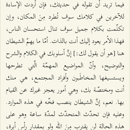
فيما تريد أن تقوله في حديثك، فإن أردت الإساءة
للآخرين في كلامك سوف تُطرد مِنَ المكان، وإن
تكلّمت بكلام جميل سوف تنال استحسان الناس،
فهذا الأمر يعود إليك أنت بالذات. أمّا ما يهمّ الشيطان
هنا [هو أن يقول لك:] إنَّ أسلوبك في الكلام والشرح
والتوضيح، وأنّ المواضيع المهمّة الّتي تطرحها
ويستسيغها المخاطَبون وأفراد المجتمع، هي منك
أنت ومختصّة بك، وهي أمور يعجز غيرك عن القيام
بها. نعم، إنَّ الشيطان ينصب فخّه في هذه الموارد.
وعليه فإن تحدّث المتحدّث لمدّة ساعة وهو على
هذه الحالة لن يقترب مِنَ الله ولو بمقدار رأس أبرة،