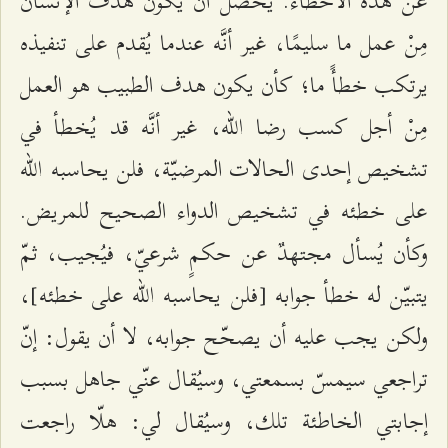
عن هذه الأخطاء. يحصل أن يكون هدف الإنسان
مِنْ عمل ما سليمًا، غير أنَّه عندما يُقدم على تنفيذه
يرتكب خطأً ما؛ كأن يكون هدف الطبيب هو العمل
مِنْ أجل كسب رضا الله، غير أنَّه قد يُخطأ في
تشخيص إحدى الحالات المرضيّة، فلن يحاسبه الله
على خطئه في تشخيص الدواء الصحيح للمريض.
وكأن يُسأل مجتهدٌ عن حكمٍ شرعيّ، فيُجيب، ثمّ
يتبيّن له خطأ جوابه [فلن يحاسبه الله على خطئه]،
ولكن يجب عليه أن يصحّح جوابه، لا أن يقول: إنّ
تراجعي سيمسّ بسمعتي، وسيُقال عنّي جاهل بسبب
إجابتي الخاطئة تلك، وسيُقال لي: هلّا راجعت