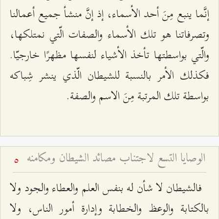
إنَّما ينبع مِنَ أحد الأسماء، إذ إنَّ منشأ جميع أعمالنا
وتصرفاتنا هو تلك الأسماء والصفات الّتي نمتلكها،
والّتي بواسطتها تأخذ الأشياء لنفسها مظهرًا خارجيّا.
فكذلك الأمر بالنسبة للشيطان الّذي ينشر شِباكه
بواسطة تلك المرتبة مِنَ الاسم والصفة.
الوصايا التسع لاجتناب مصائد الشيطان ومكامنه
5
فالشيطان لا شأن له بنفس العلم والعطاء والجود ولا
بالكتابة والوعظ والخطابة وإدارة أمور الناس، ولا