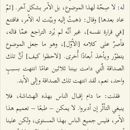
له: لا صِحّة لهذا الموضوع، بل الأمر بشكل آخر. [ثمّ
عاد بعدها] وقال: ذهبتُ إليه وبيّنت له الأمر، فاقتنع
[في قرارة نفسه]، غير أنَّه لم يُرد التراجع عمّا قاله،
فأصرّ على كلامه [الأوّل]، وهو ما جعل الموضوع
يتطوّر ويأخذ أبعادًا أُخرى. [لاحظوا كيف] أنَّ تلك
الصداقة الّتي دامت بيننا ثلاثين عامًا انتهت بسببٍ
واحد، نعم، لقد انتهت تلك الصداقة وإلى الأبد.
فقلت: ما دام إقبال الناس بهذه الهشاشة، فلا
ينبغي التأثّر إن أدبروا. لا يمكن – طبعًا – تعميم هذا
الأمر، فليس جميع الناس بهذا المستوى، ولكن علينا