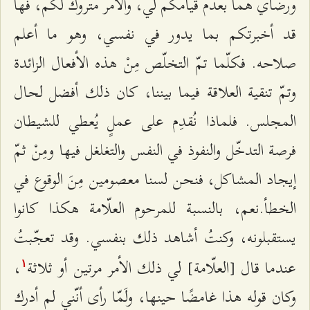
ورضاي هما بعدم قيامكم لي، والأمر متروك لكم، فها
قد أخبرتكم بما يدور في نفسي، وهو ما أعلم
صلاحه. فكلّما تمّ التخلّص مِنْ هذه الأفعال الزائدة
وتمّ تنقية العلاقة فيما بيننا، كان ذلك أفضل لحال
المجلس. فلماذا نُقدِم على عملٍ يُعطي للشيطان
فرصة التدخّل والنفوذ في النفس والتغلغل فيها ومِنْ ثمّ
إيجاد المشاكل، فنحن لسنا معصومين مِنَ الوقوع في
الخطأ.نعم، بالنسبة للمرحوم العلّامة هكذا كانوا
يستقبلونه، وكنتُ أشاهد ذلك بنفسي. وقد تعجّبتُ
عندما قال [العلّامة] لي ذلك الأمر مرتين أو ثلاثة
،
۱
وكان قوله هذا غامضًا حينها، ولَمّا رأى أنّني لم أدرك