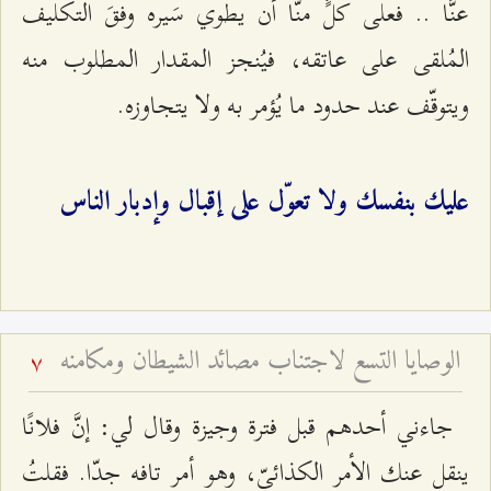
عنَّا .. فعلى كلٍّ منّا أن يطوي سَيره وفقَ التكليف
المُلقى على عاتقه، فيُنجز المقدار المطلوب منه
ويتوقّف عند حدود ما يُؤمر به ولا يتجاوزه.
عليك بنفسك ولا تعوّل على إقبال وإدبار الناس
الوصايا التسع لاجتناب مصائد الشيطان ومكامنه
7
جاءني أحدهم قبل فترة وجيزة وقال لي: إنَّ فلانًا
ينقل عنك الأمر الكذائيّ، وهو أمر تافه جدّا. فقلتُ