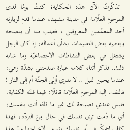
تذكّرتُ الآن هذه الحكاية؛ كنتُ يومًا لدى
المرحوم العلّامة في مدينة مشهد، عندما قدِم لزيارته
أحد المعمّمين المعروفين ، فطلب منه أن ينصحه
ويعطيه بعض التعليمات بشأن أعماله، إذ كان الرجل
يشتغل في بعض النشاطات الاجتماعيّة وما شابه
ذلك. فذكر أثناء كلامه عبارة صدمتني بشدّة وهي:
عندما يحين الليل .. لا ندري أإلى الجنّة أم إلى النار !
فالتفت إليه المرحوم العلّامة قائلًا: فيما قلتَه الكفاية،
فليس عندي نصيحة لك غير ما قلتَه أنت بنفسك؛
أي ما دُمت ترى نفسك في حال مِنَ التردّد، فهذا
كافٍ لتفكّر في أمر نفسك وتسعى لإخراجها مِنْ هذا