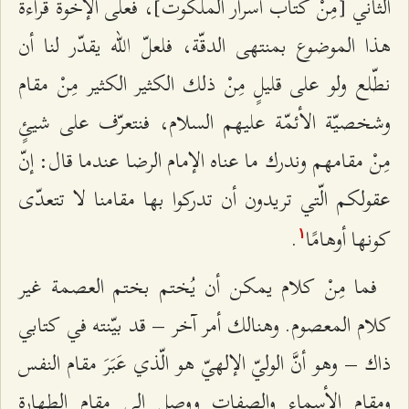
الثاني [مِنْ كتاب أسرار الملكوت]، فعلى الإخوة قراءة
هذا الموضوع بمنتهى الدقّة، فلعلّ الله يقدّر لنا أن
نطّلع ولو على قليلٍ مِنْ ذلك الكثير الكثير مِنْ مقام
وشخصيّة الأئمّة عليهم السلام، فنتعرّف على شيئٍ
مِنْ مقامهم وندرك ما عناه الإمام الرضا عندما قال: إنّ
عقولكم الّتي تريدون أن تدركوا بها مقامنا لا تتعدّى
كونها أوهامًا
.
۱
فما مِنْ كلام يمكن أن يُختم بختم العصمة غير
كلام المعصوم. وهنالك أمر آخر – قد بيّنته في كتابي
ذاك – وهو أنَّ الوليّ الإلهيّ هو الّذي عَبَرَ مقام النفس
ومقام الأسماء والصفات ووصل إلى مقام الطهارة