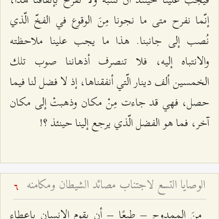
إنّما نفرح متى ما نجونا مِنَ الوقوع في الفخّ الّذي
نُصب إلى جانبنا. هذا ما يجب علينا ملاحظته
والانتباه إليه، فلا تنصرف أذهاننا صوب تلك
الخمسين ألف دينار الّتي أنفقناها، إذ لا فضل لنا فيما
حصل، فهي قد جاءت مِنْ مكان وذهبتْ إلى مكان
آخر، فما هو الفضل الّذي يرجع إلينا حينئذ ؟!
الوصايا التسع لاجتناب مصائد الشيطان ومكامنه
6
مِنَ الممدوح – طبعًا – أن يقوم الإنسان بإعطاء