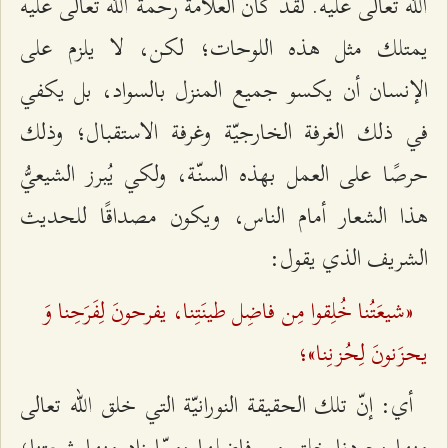
الله تعالى عليه. لقد كان العلاّمة رحمة الله تعالى عليه
يمتلك مثل هذه اللوحات؛ لكن، لا يلزم على
الإنسان أن يكسو جميع المنزل بالسواد، بل يكفي
في ذلك الغرفة الخارجيّة وغرفة الاستقبال؛ وذلك
حرصًا على العمل بهذه السنّة، ولكي يُبرز الشيعيُّ
هذا الشعار أمام الناس، ويكون مصداقًا للحديث
الشريف الذي يقول:
«شيعَتُنا خُلِقوا مِن فاضِل طينَتِنا، يفرحونَ لِفَرَحِنا وَ
يحزَنونَ لِحُزنِنا»؛
أي: إنّ تلك الحقيقة النورانيّة التي خلق الله تعالى
منها وجودنا خلق من فاضلها وممّا زاد منها شيعتنا؛