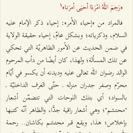
«رَحِمَ اللهُ امْرَءًا أحيَى أمرَنا»
۱
فالمراد من «إحياء الأمر»: إحياء ذكر الإمام عليه
السلام، وذكرياته؛ وبشكل عامّ، إحياء حقيقة الولاية
في ضمن الحديث عن الأمور الظاهريّة التي تحكي
عن تلك المسألة؛ ولهذا، كان أيضًا من دأب المرحوم
الوالد رضوان الله تعالى عليه وديدنه أن يكسو في أيّام
محرّم وصفر جدران منزله ـ حتّى الغرف الداخليّة ـ
بالسواد؛ أي بتلك اللوحات التي تتضمّن أشعار
"محتشم"؛ وهي أشعار راقية جدًّا، والظاهر أنّه كتبها
بإخلاص؛ هذا، ويقع قبر محتشم بكاشان.. رحمة