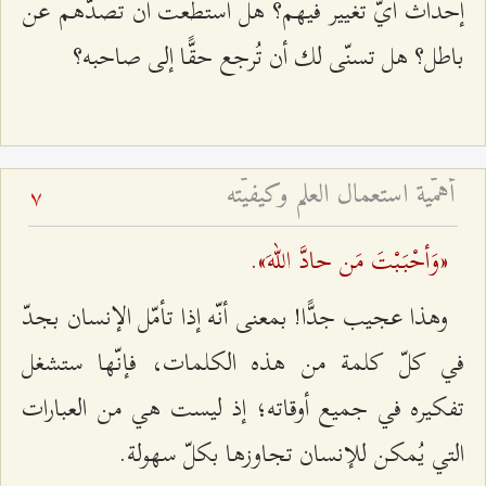
إحداث أيّ تغيير فيهم؟ هل استطعت أن تصدّهم عن
باطل؟ هل تسنّى لك أن تُرجع حقًّا إلى صاحبه؟
أهمّية استعمال العلم وكيفيّته
7
«وَأحْبَبْتَ مَن حادَّ اللهَ».
وهذا عجيب جدًّا! بمعنى أنّه إذا تأمّل الإنسان بجدّ
في كلّ كلمة من هذه الكلمات، فإنّها ستشغل
تفكيره في جميع أوقاته؛ إذ ليست هي من العبارات
التي يُمكن للإنسان تجاوزها بكلّ سهولة.