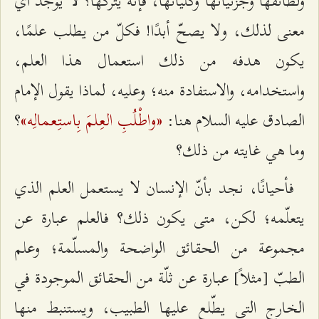
ولطائفها وجزئيّاتها وكلّياتها، فإنّه يتركها؟ لا يوجد أيّ
معنى لذلك، ولا يصحّ أبدًا! فكلّ من يطلب علمًا،
يكون هدفه من ذلك استعمال هذا العلم،
واستخدامه، والاستفادة منه؛ وعليه، لماذا يقول الإمام
«واطْلُبِ العِلمَ بِاستِعمالِه»
الصادق عليه السلام هنا:
؟
وما هي غايته من ذلك؟
فأحيانًا، نجد بأنّ الإنسان لا يستعمل العلم الذي
يتعلّمه؛ لكن، متى يكون ذلك؟ فالعلم عبارة عن
مجموعة من الحقائق الواضحة والمسلّمة؛ وعلم
الطبّ [مثلاً] عبارة عن ثلّة من الحقائق الموجودة في
الخارج التي يطّلع عليها الطبيب، ويستنبط منها