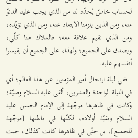
لحساب خاصّ يُحدّد لنا من الذي يجب علينا الدنوّ
منه، ومن الذين يلزمنا الابتعاد عنه، ومن الذي نؤيّده،
ومن الذي نقيم علاقة معه؛ فالملاك هنا كلّي،
ويصدق على الجميع؛ ولهذا، على الجميع أن يقيسوا
أنفسهم عليه.
ففي ليلة ارتحال أمير المؤمنين عن هذا العالم؛ أي
في الليلة الواحدة والعشرين، ألقى عليه السلام وصيّة؛
وكانت في ظاهرها موجّهة إلى الإمام الحسن عليه
السلام وبقيّة أولاده، لكنّها في باطنها [موجّهة
للجميع]، بل حتّى في ظاهرها كانت كذلك، حيث