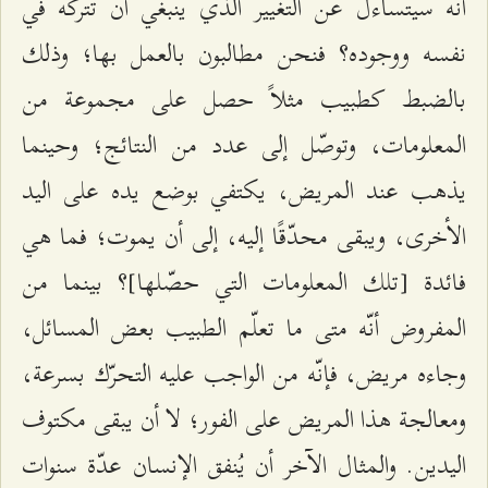
أنّه سيتساءل عن التغيير الذي ينبغي أن تتركه في
نفسه ووجوده؟ فنحن مطالبون بالعمل بها؛ وذلك
بالضبط كطبيب مثلاً حصل على مجموعة من
المعلومات، وتوصّل إلى عدد من النتائج؛ وحينما
يذهب عند المريض، يكتفي بوضع يده على اليد
الأخرى، ويبقى محدّقًا إليه، إلى أن يموت؛ فما هي
فائدة [تلك المعلومات التي حصّلها]؟ بينما من
المفروض أنّه متى ما تعلّم الطبيب بعض المسائل،
وجاءه مريض، فإنّه من الواجب عليه التحرّك بسرعة،
ومعالجة هذا المريض على الفور؛ لا أن يبقى مكتوف
اليدين. والمثال الآخر أن يُنفق الإنسان عدّة سنوات