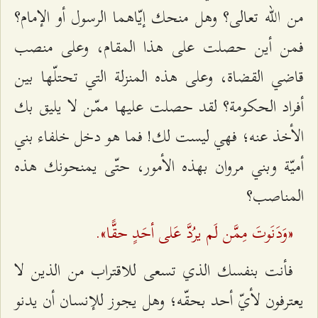
من الله تعالى؟ وهل منحك إيّاهما الرسول أو الإمام؟
فمن أين حصلت على هذا المقام، وعلى منصب
قاضي القضاة، وعلى هذه المنزلة التي تحتلّها بين
أفراد الحكومة؟ لقد حصلت عليها ممّن لا يليق بك
الأخذ عنه؛ فهي ليست لك! فما هو دخل خلفاء بني
أميّة وبني مروان بهذه الأمور، حتّى يمنحونك هذه
المناصب؟
«وَدَنَوتَ مِمَّن لَم يرُدَّ عَلى أحَدٍ حقًّا».
فأنت بنفسك الذي تسعى للاقتراب من الذين لا
يعترفون لأيّ أحد بحقّه؛ وهل يجوز للإنسان أن يدنو