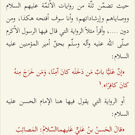
حيث تضمّن ثلّة من روايات الأئمّة عليهم السلام
ووصاياهم وإرشاداتهم؛ وأنا سوف أفتحه هكذا، ومن
دون ....، وأقرأ مثلاً الرواية التي قال فيها الرسول الأكرم
صلّى الله عليه وآله وسلّم بحقّ أمير المؤمنين عليه
السلام:
«إنّ عَليًّا بابٌ مَن دَخَلَه كانَ آمِنًا، وَمَن خَرَجَ مِنهُ
كانَ كافِرًا».
۱
أو الرواية التي يقول فيها هنا الإمام الحسن عليه
السلام:
«قالَ الحَسنُ بنُ عَليٍّ عَليهماالسّلامُ: المَصائِبُ