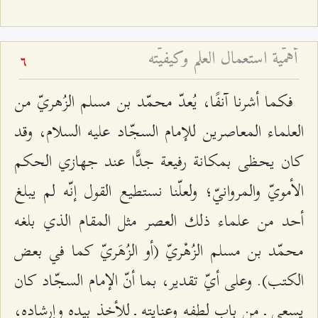
أهمّية استعمال العلم وكيفيّته
6
فكما أشرنا آنفًا، يُعدّ محمّد بن مسلم الزُهريّ من
العلماء المعاصرين للإمام السجّاد عليه السلام، وقد
كان يحظى بمكانة رفيعة جدًّا عند جهازي الحكم
الأمويّ والمروانيّ؛ ولعلّنا نستطيع القول إنّه لم يبلغ
أحد من علماء ذلك العصر مثل المقام الذي بلغه
محمّد بن مسلم الزُهْريّ (أو الزُهَريّ كما في بعض
الكتب). وعلى أيّ تقدير، بما أنّ الإمام السجّاد كان
يسعى ـ من باب لطفه وعنايته ـ للأخذ بيده وإرشاده،