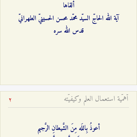
ألقاها
آية الله الحاجّ السيّد محمّد محسن الحسينيّ الطهرانيّ
قدس الله سره
أهمّية استعمال العلم وكيفيّته
2
أعوذُ بِاللَه مِنَ الشَّيطانِ الرَّجيم‌