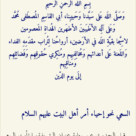
بِسمِ اللَه الرَّحمنِ الرَّحيم‌
وَصَلَّى اللَه عَلى سَيَّدنا وَحَبيبِنا، أبي ‌القاسِمِ المُصطَفى مُحمَّد
وَعَلى آلِه الأطْيَبينَ الأطهَرين الهُداةِ المَعصومين‌
لاسِيَّما بقيَّةِ اللَه في الأرَضين، أرواحُنا لِتُراب مقدَمِهِ الفداء
وَاللَعنة عَلى أعدائهم وَمُخالِفيهم ومُنكِري حُقوقِهِم وَفَضائِلِهِم
وَمَناقِبِهم‌
إلَى يوم الدّين‌
السعي نحو إحياء أمر أهل البيت عليهم السلام
قبل الحديث عن رواية عنوان الشريفة، ارتأيت اليوم