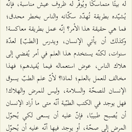
له بيتًا متماسكًا ويُوفّر له ظروف عيش مناسبة، فإنّه
يُشيّده بطريقة تُهدّد سكّانه والناس بخطر محدق؛
فما هي حقيقة هذا الأمر؟ إنّه عمل بطريقة معاكسة!
وكذلك أن يأتي الإنسان، ويدرس [الطبّ] لعدّة
سنوات، لكنّه يستخدم هذا العلم في أمر يُفضي إلى
هلاك الناس، عوض استعماله فيما يُفيدهم؛ فهذا
مخالف للعمل بالعلم؛ لماذا؟ لأنّ علم الطبّ يسوق
الإنسان للصحّة والسلامة، وليس للمرض والهلاك!
فهل يوجد في الكتب الطبّية أنّه متى ما أراد الإنسان
أن يُصبح طبيبًا، فإنّ عليه أن يسعى لكي يُحوّل
المرض إلى صحّة، أو يوجد فيها أنّه عليه أن يُحوّل