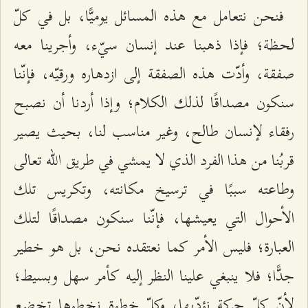
فنحن نتعامل مع هذه المسائل يوميًّا، بل في كلّ
لحظة؛ فإذا ذهبنا عند إنسان سيّء، وأجرينا معه
صفقة، وأدّت هذه الصفقة إلى ازدهاره ورقيّه، فإنّنا
سنكون مصداقًا لذلك الكلام؛ وإذا أردنا أن نصبح
رفقاء لإنسان طالح، وغير مناسب لنا، بحيث يصير
قربُنا من هذا الفرد الذي لا يمشي في طريق الله تعالى
وطاعته سببًا في ترسيخ مكانته، وتكريس تلك
الأحوال التي يعيشها، فإنّنا سنكون مصداقًا لتلك
العبارة؛ فليس الأمر كما نعتقده نحن، بل هو خطير
جدًّا؛ فلا ينبغي علينا النظر إليه كأمر سهل وبسيط؛
لأنّ كلّ حركة نؤدّيها، وكلّ خطوة نخطوها تخضع