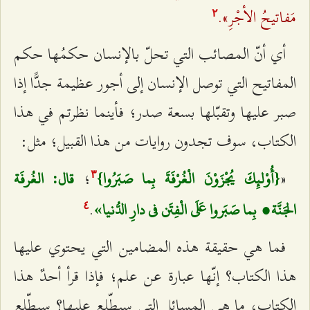
مَفاتيحُ الأجْرِ».
٢
أي أنّ المصائب التي تحلّ بالإنسان حكمُها حكم
المفاتيح التي توصل الإنسان إلى أجور عظيمة جدًّا إذا
صبر عليها وتقبّلها بسعة صدر؛ فأينما نظرتم في هذا
الكتاب، سوف تجدون روايات من هذا القبيل؛ مثل:
«
؛
{أُوْلئِكَ يُجْزَوْنَ الْغُرْفَةَ بِما صَبَرُوا}
قال: الغُرفَة
٣
.
الجَنَّة؛ بِما صَبَروا عَلَى الْفِتَن فى دارِ الدُّنيا»
٤
فما هي حقيقة هذه المضامين التي يحتوي عليها
هذا الكتاب؟ إنّها عبارة عن علم؛ فإذا قرأ أحدٌ هذا
الكتاب، ما هي المسائل التي سيطّلع عليها؟ سيطّلع