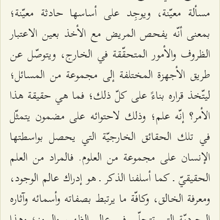
مسألة معيّنة، ويوجِد على أساسها حادثة معيّنة؛
بمعنى أنّه يفحص المريض مع الأخذ بعين الاعتبار
الظروف والأمور المتحقّقة في الخارج، ويتوصّل عن
طريق الأجهزة المختلفة إلى مجموعة من المسائل؛
ليتّخذ قراره بناءً على كلّ ذلك؛ فما هي حقيقة هذا
الأمر؟ إنّه علم؛ وذلك لاحتوائه على مضمون يتمثّل
في تلك الحقائق الخارجيّة التي يحصل بواسطتها
الإنسان على مجموعة من العلوم. فالمراد من العلم
الحقيقيّ ـ كما أسلفنا الذكر ـ هو إدراك عالم الوجود،
ومعرفة الخالق، وكافّة ما يرتبط بصفاته وأسمائه وآثاره
الوجوديّة التي تتجلّى في عالم الظهور والبروز؛ وهذا