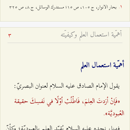
بحار الانوار، ج ۱۰٥، ص ۱٥؛ مستدرك الوسائل، ج ۸، ص ٣٢٥
أهمّية استعمال العلم وكيفيّته
3
أهمّية استعمال العلم
يقول الإمام الصادق عليه السلام لعنوان البصريّ:
«فَإنْ أرَدتَ العِلمَ، فَاطْلُبْ أوّلًا في نَفسِكَ حقيقة
العُبوديَّة».
فهنا، نجده عليه السلام يُقيّد العلم بالعبوديّة؛ وكأنّ