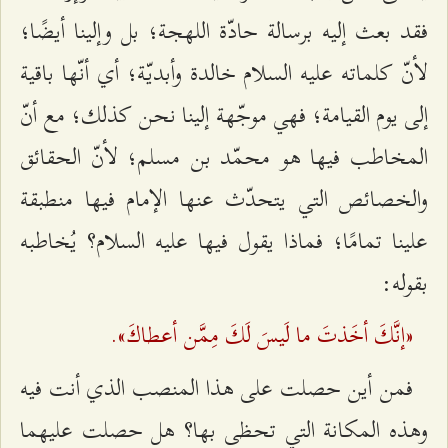
فقد بعث إليه برسالة حادّة اللهجة؛ بل وإلينا أيضًا؛
لأنّ كلماته عليه السلام خالدة وأبديّة؛ أي أنّها باقية
إلى يوم القيامة؛ فهي موجّهة إلينا نحن كذلك؛ مع أنّ
المخاطب فيها هو محمّد بن مسلم؛ لأنّ الحقائق
والخصائص التي يتحدّث عنها الإمام فيها منطبقة
علينا تمامًا؛ فماذا يقول فيها عليه السلام؟ يُخاطبه
بقوله:
«إنَّكَ أخَذتَ ما لَيسَ لَكَ مِمَّن أعطاكَ».
فمن أين حصلت على هذا المنصب الذي أنت فيه
وهذه المكانة التي تحظى بها؟ هل حصلت عليهما