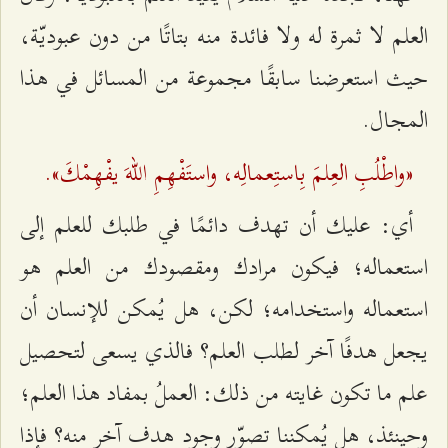
العلم لا ثمرة له ولا فائدة منه بتاتًا من دون عبوديّة،
حيث استعرضنا سابقًا مجموعة من المسائل في هذا
المجال.
«واطْلُبِ العِلمَ بِاستِعمالِه، واستَفْهِمِ اللهَ يفْهِمْكَ».
أي: عليك أن تهدف دائمًا في طلبك للعلم إلى
استعماله؛ فيكون مرادك ومقصودك من العلم هو
استعماله واستخدامه؛ لكن، هل يُمكن للإنسان أن
يجعل هدفًا آخر لطلب العلم؟ فالذي يسعى لتحصيل
علم ما تكون غايته من ذلك: العملُ بمفاد هذا العلم؛
وحينئذ، هل يُمكننا تصوّر وجود هدف آخر منه؟ فإذا