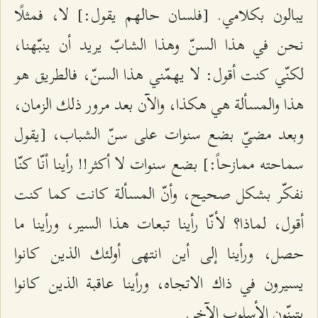
يبالون بكلامي. [فلسان حالهم يقول:] لا، فمثلًا
نحن في هذا السنّ وهذا الشابّ يريد أن ينبّهنا،
لكنّي كنت أقول: لا يهمّني هذا السنّ، فالطريق هو
هذا والمسألة هي هكذا، والآن بعد مرور ذلك الزمان،
وبعد مضيّ بضع سنوات على سنّ الشباب، [يقول
سماحته ممازحاً:] بضع سنوات لا أكثر!! رأينا أنّا كنّا
نفكّر بشكل صحيح، وأنّ المسألة كانت كما كنت
أقول، لماذا؟ لأنّا رأينا تبعات هذا السير، ورأينا ما
حصل، ورأينا إلى أين انتهى أولئك الذين كانوا
يسيرون في ذاك الاتجاه، ورأينا عاقبة الذين كانوا
يتبنّون الأسلوب الآخر.