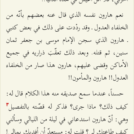
نعم هارون نفسه الذي قال عنه بعضهم بأنّه من
الخلفاء العدول ـ وقد ردْدت على ذلك في بعض كتبي
ـ هارون الذي سجن الإمام موسى بن جعفر ثمان
سنين، ثم قتله. وبعد ذلك تعقّبَ ذراريه في جميع
الأماكن وقضى عليهم، هارون هذا صار من الخلفاء
العدول!! هارون والمأمون!!
حسناً، عندما سمع صديقه منه هذا الكلام قال له:
كيف ذلك؟ ماذا جرى؟ فذكر له قصّته بالتفصيل
٣
وهي: أنّ هارون استدعاني في ليلة من الليالي وسألني
كيف طاعتك لي؟ قلت له: مستعدّ أن أفديك بمالي!