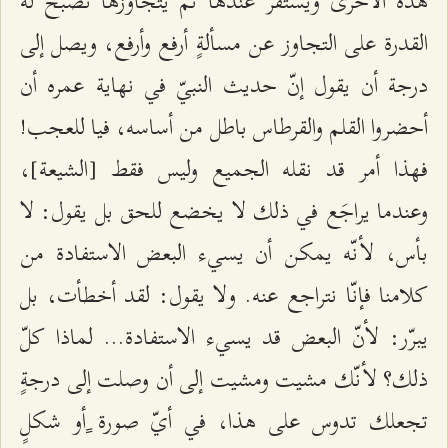
هذه الأخرى ويستقرّ عندها ثمّ يتجاوزها تصبح له
القدرة على التجاوز عن مسألةٍ أرفع وأرفع، ويصل إلى
درجة أن يقول إنّ حديث النبيّ في نهاية عمره أن
أحضروا القلم والقرطاس باطل من أساسه، فيا للعجب!
فهذا أمر قد نقله الجميع وليس فقط [الشيعة]،
وعندما يراجَع في ذلك لا يخضع للحق بل يقول: لا
بأس، لأنّه يمكن أن يسيء البعض الاستفادة من
كلامنا فإنّا نتراجع عنه. ولا يقول: لقد أخطأت، بل
يبرّر: لأنّ البعض قد يسيء الاستفادة... لماذا كلّ
ذلك؟ لأنّك مشيت ومشيت إلى أن وصلت إلى درجةٍ
تجعلك تدوس على هذا، في أيّ صورة ٍأو شكلٍ