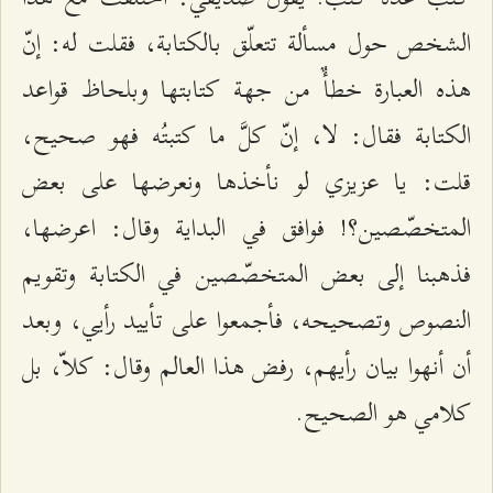
الشخص حول مسألة تتعلّق بالكتابة، فقلت له: إنّ
هذه العبارة خطأٌ من جهة كتابتها وبلحاظ قواعد
الكتابة فقال: لا، إنّ كلَّ ما كتبتُه فهو صحيح،
قلت: يا عزيزي لو نأخذها ونعرضها على بعض
المتخصّصين؟! فوافق في البداية وقال: اعرضها،
فذهبنا إلى بعض المتخصّصين في الكتابة وتقويم
النصوص وتصحيحه، فأجمعوا على تأييد رأيي، وبعد
أن أنهوا بيان رأيهم، رفض هذا العالم وقال: كلاّ، بل
كلامي هو الصحيح.