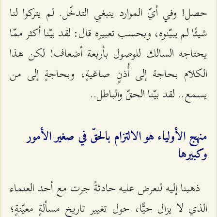
حصل! وفي أيّ الموارد ينبغي التدخّل. لم يتركوا لنا
شيئًا لم يبيّنوه، وبحسب تعبيره قال: لقد بيّنا أكثر ممّا
يحتاجه السالك للوصول بأربعة أضعاف! لكن هذا
الكلام بحاجة إلى أُذنٍ صاغيةٍ، وبحاجةٍ إلى من
يسمع.. لقد بيّنا الحقّ والباطل..
منهج الأولياء هو الالتزام بالحقّ في صغير الأمور
وكبيرها
ذهبنا إليه لنعرض عليه حادثةً جرت مع أحد العلماء
الذي لا يزال حيًّا، حول تغيير تاريخ مسألةٍ معيّنةٍ؛