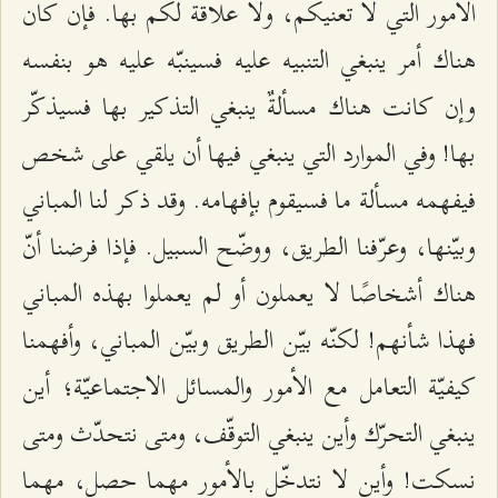
الأمور التي لا تعنيكم، ولا علاقة لكم بها. فإن كان
هناك أمر ينبغي التنبيه عليه فسينبّه عليه هو بنفسه
وإن كانت هناك مسألةٌ ينبغي التذكير بها فسيذكّر
بها! وفي الموارد التي ينبغي فيها أن يلقي على شخص
فيفهمه مسألة ما فسيقوم بإفهامه. وقد ذكر لنا المباني
وبيّنها، وعرّفنا الطريق، ووضّح السبيل. فإذا فرضنا أنّ
هناك أشخاصًا لا يعملون أو لم يعملوا بهذه المباني
فهذا شأنهم! لكنّه بيّن الطريق وبيّن المباني، وأفهمنا
كيفيّة التعامل مع الأمور والمسائل الاجتماعيّة؛ أين
ينبغي التحرّك وأين ينبغي التوقّف، ومتى نتحدّث ومتى
نسكت! وأين لا نتدخّل بالأمور مهما حصل، مهما