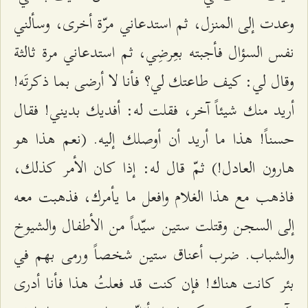
وعدت إلى المنزل، ثم استدعاني مرّة أخرى، وسألني
نفس السؤال فأجبته بعِرضِي، ثم استدعاني مرة ثالثة
وقال لي: كيف طاعتك لي؟ فأنا لا أرضى بما ذكرتَه!
أريد منك شيئاً آخر، فقلت له: أفديك بديني! فقال
حسناً! هذا ما أريد أن أوصلك إليه. (نعم هذا هو
هارون العادل!) ثمّ قال له: إذا كان الأمر كذلك،
فاذهب مع هذا الغلام وافعل ما يأمرك، فذهبت معه
إلى السجن وقتلت ستين سيّداً من الأطفال والشيوخ
والشباب. ضرب أعناق ستين شخصاً ورمى بهم في
بئر كانت هناك! فإن كنت قد فعلتُ هذا فأنا أدرى