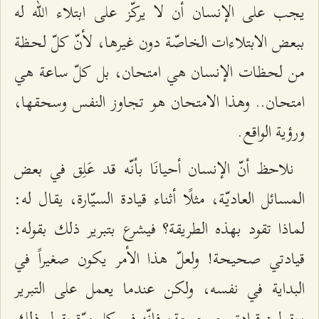
يجب على الإنسان أن لا يركّز على ابتلاء الله له
ببعض الابتلاءات الخاصّة دون غيرها، لأنّ كلّ لحظة
من لحظات الإنسان هي امتحان، بل كلّ ساعة هي
امتحان.. وهذا الامتحان هو تجاوز النفس وسحقها،
ورؤية الواقع.
نلاحظ أنّ الإنسان أحيانَا بأنّه قد عَلِق في بعض
المسائل العاديّة، مثلًا أثناء قيادة السيّارة، يقال له:
لماذا تقود بهذه الطريقة؟ فيشرع بتبرير ذلك بقوله:
قيادتي صحيحة! ولعلّ هذا الأمر يكون صغيراً في
البداية في نفسه، ولكن عندما يعمل على التبرير
ويقول: قيادتي صحيحة، فإنّه في كل مرّة يقول ذلك