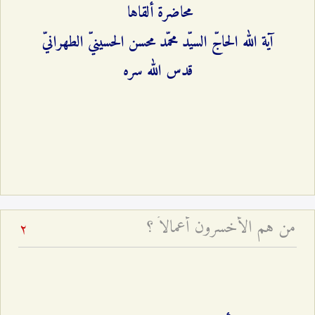
محاضرة ألقاها
آية الله الحاجّ السيّد محمّد محسن الحسينيّ الطهرانيّ
قدس الله سره
من هم الأخسرون أعمالاً ؟
2