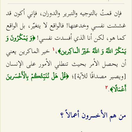
فإن قمتُ بالتوجيه والتبرير والدوران، فإني أكون قد
غششت نفسي وخدعتها! فالواقع لا يتغيّر، بل الواقع
كما هو، لكن أنا الذي أفسدت نفسي!
﴿وَ يَمْكُرُونَ وَ
،
خير الماكرين يعني
يَمْكُرُ اللَّهُ وَ اللَّهُ خَيْرُ الْماكِرين‌﴾
۱
أن يحصل الأمر بحيث تنطلي الأمور على الإنسان
[ويصير مصداقًا للآية]؛
﴿قُلْ هَلْ نُنَبِّئُكُمْ بِالْأَخْسَرينَ
.
أَعْمَالًا﴾
٢
من هم الأخسرون أعمالاً ؟