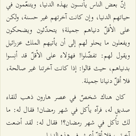
إنّ بعض الناس يأنسون بهذه الدنيا، ويتنعّمون في
حياتهم الدنيا، وإن كانت آخرتهم غير حسنة، ولكن
على الأقلّ دنياهم جميلة؛ يتحدّثون ويضحكون
ويفعلون ما يحلو لهم إلى أن يأتيهم الملك عزرائيل
ويقول لهم: تفضّلوا! فهؤلاء على الأقلّ قد أنِسوا
بدنياهم، حيث قالوا: إذا كانت آخرتنا غير صالحة،
فلا أقلّ دنيانا جميلة.
كان هناك شخصٌ في عصر هارون ذهب للقاء
صديقٍ له، فرآه يأكل في شهر رمضان! فقال له: ما
لك تأكل في شهر رمضان؟! فقال له: لقد أضعت
آخرتي، فلا أقلّ أعيش في هذه الدنيا..