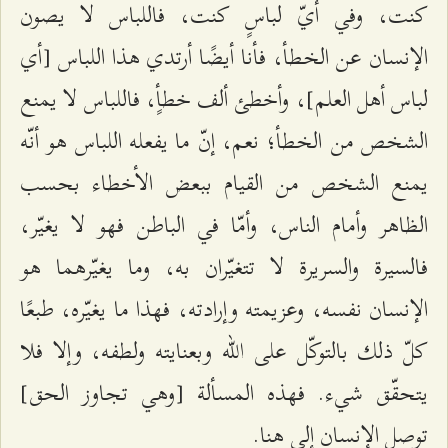
كنت، وفي أيّ لباسٍ كنت، فاللباس لا يصون
الإنسان عن الخطأ، فأنا أيضًا أرتدي هذا اللباس [أي
لباس أهل العلم]، وأخطئ ألف خطأٍ، فاللباس لا يمنع
الشخص من الخطأ؛ نعم، إنّ ما يفعله اللباس هو أنّه
يمنع الشخص من القيام ببعض الأخطاء بحسب
الظاهر وأمام الناس، وأمّا في الباطن فهو لا يغيّر،
فالسيرة والسريرة لا تتغيّران به، وما يغيّرهما هو
الإنسان نفسه، وعزيمته وإرادته، فهذا ما يغيّره، طبعًا
كلّ ذلك بالتوكّل على الله وبعنايته ولطفه، وإلا فلا
يتحقّق شيء. فهذه المسألة [وهي تجاوز الحق]
توصل الإنسان إلى هنا.