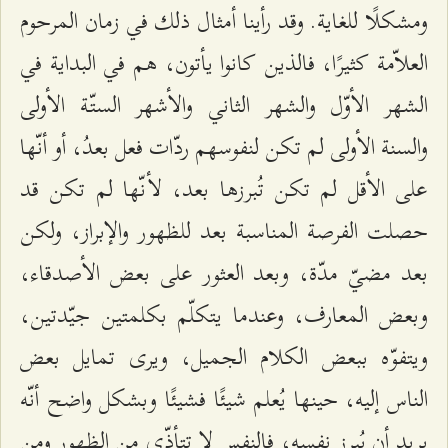
ومشكلًا للغاية. وقد رأينا أمثال ذلك في زمان المرحوم
العلاّمة كثيرًا، فالذين كانوا يأتون، هم في البداية في
الشهر الأوّل والشهر الثاني والأشهر الستّة الأولى
والسنة الأولى لم تكن لنفوسهم ردّات فعل بعدُ، أو أنّها
على الأقل لم تكن تُبرزها بعد، لأنّها لم تكن قد
حصلت الفرصة المناسبة بعد للظهور والإبراز، ولكن
بعد مضيّ مدّة، وبعد العثور على بعض الأصدقاء،
وبعض المعارف، وعندما يتكلّم بكلمتين جيّدتين،
ويتفوّه ببعض الكلام الجميل، ويرى تمايل بعض
الناس إليه، حينها يُعلم شيئًا فشيئًا وبشكل واضح أنّه
يريد أن يُبرز نفسه، فالنفس لا تتأذّى من الظهور ومن