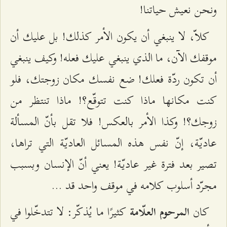
ونحن نعيش حياتنا!
كلاّ، لا ينبغي أن يكون الأمر كذلك! بل عليك أن
موقفك الآن، ما الذي ينبغي عليك فعله! وكيف ينبغي
أن تكون ردّة فعلك! ضع نفسك مكان زوجتك، فلو
كنت مكانها ماذا كنت تتوقّع؟! ماذا تنتظر من
زوجك؟! وكذا الأمر بالعكس! فلا تقل بأنّ المسألة
عاديّة، إنّ نفس هذه المسائل العاديّة التي تراها،
تصير بعد فترة غير عاديّة! يعني أنّ الإنسان وبسبب
مجرّد أسلوب كلامه في موقف واحد قد ...
كان
كثيرًا ما يُذكّر: لا تتدخّلوا في
المرحوم
العلّامة