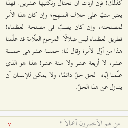
كذلك! فإن أردت أن تحتال وتكتبها عشرين. فهذا
يعتبر مشيًا على خلاف المنهج؛ وإن كان هذا الأمر
لمصلحته، وإن كان يصبّ في مصلحة العظماء!
فطريق العظماء ليس ضلالًا! المرحوم العلّامة قد علّمنا
هذا من أوّل الأمر؛ وقال لنا: خمسة عشر هي خمسة
عشر، لا أربعة عشر ولا ستة عشر! هذا هو الذي
علّمنا إيّاه! الحق حقّ دائمًا، ولا يمكن للإنسان أن
يتنازل عن هذا الحقّ.
من هم الأخسرون أعمالاً ؟
7