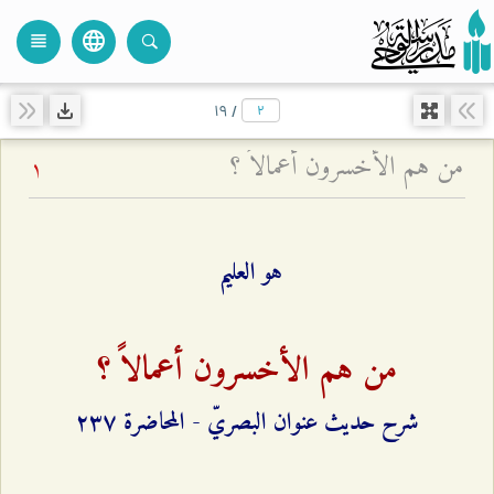
language
view_headline
close
search
۱٩
/
من هم الأخسرون أعمالاً ؟
1
هو العليم
من هم الأخسرون أعمالاً ؟
شرح حديث عنوان البصريّ - المحاضرة ٢٣۷