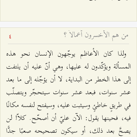
من هم الأخسرون أعمالاً ؟
4
ولذا كان الأعاظم يوجّهون الإنسان نحو هذه
المسألة ويؤكّدون له عليها، وهي أنّ عليه أن يلتفت
إلى هذا الخطر من البداية، لا أن يؤجّله إلى ما بعد
عشر سنوات، فبعد عشر سنوات سيتحجّر ويتصلّب
في طريقٍ خاطئٍ وسيثبت عليه، وسيفتح لنفسه مكانًا
فيه، فحينها يقول: الآن عليّ أن أصحّح. كلاّ! لن
يصحَّ بعد ذلك، أو سيكون تصحيحه صعبًا جدًّا