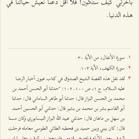
بآخرتي كيف ستكون! فلا أقلّ دعنا نعيش حياتنا في
هذه الدنيا.
سورة الأنفال، من الآية ٣۰.
سورة الكهف، الآية ۱۰٣.
لقد نقل هذه القصة الشيخ الصدوق في كتاب عيون أخبار الرضا
عليه السلام، ج ۱، ص ۱۰۰ ـ ۱۰٢: "حدثنا أبو الحسن أحمد بن
محمد بن الحسن البزاز قال: حدثنا أبو طاهر الساماني قال: حدثنا
أبو القاسم بشر بن محمد بن بشير قال: حدثني أبو الحسين أحمد
بن سهل بن ماهان قال: حدثني عبيد الله البزاز النيسابوري وكان مسنا
قال: كان بيني وبين حميد بن قحطبه الطائي الطوسي معامله فرحلت
إليه في بعض الأيام فبلغه خبر قدومي فاستحضرني للوقت وعلى ثياب