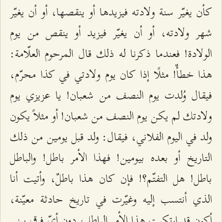
كأن يغيّر سنة ولادته فيزيدها أو ينقصها، أو أن يغيّر
شهر ولادته، أو أن يغيّر فيزيد أو ينقص من يوم
الولادة! فعندما ذكرنا له ذلك قال المرحوم العلّامة:
هذا خطأٌ! مثلًا إذا كان يوم ولادتي في كذا محرّم،
فيقال وُلدت يوم النصف من شعبان! يا عزيزي يوم
ولادتك لم يكن يوم النصف من شعبان! أو مثلاً يكون
ولد في اليوم الفلاني، فيقال: ولد قبل يومين من ذلك
التاريخ أو بعده بيومين! فهذا الأمر باطل! والباطل
باطل! هل التفتّم؟! فإن كان هذا باطلٌ، وأتيت أنا
الذي أنتسب إليه وغيّرت في تاريخ حادثة معيّنة،
أكون قد ارتكبت هذا الأمر الباطل، دون أيّ فرق بيني