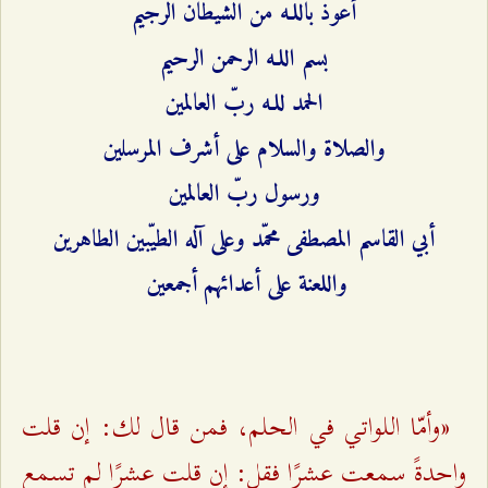
أعوذ باللـه من الشيطان الرجيم
بسم اللـه الرحمن الرحيم
الحمد للـه ربّ العالمين
والصلاة والسلام على أشرف المرسلين
ورسول ربّ العالمين
أبي القاسم المصطفى محمّد وعلى آله الطيّبين الطاهرين
واللعنة على أعدائهم أجمعين
«وأمّا اللواتي في الحلم، فمن قال لك: إن قلت
واحدةً سمعت عشرًا فقل: إن قلت عشرًا لم تسمع