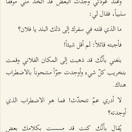
وعند عودتي وجدت البعض قد اتخذ منِّي موقفاً
سلبياً، فقال لي:
ما الذي قلته في سفرك إلى ذلك البلد يا فلان؟
فأجبته قائلاً: لم أقل شيئاً!
بلغني بأنَّك قد ذهبت إلى المكان الفلاني وقمت
بتخريب كلّ شيء وأوجدت جوّاً مشحوناً بالاضطراب
هناك.
لا أدري عمّ تتحدّث! فما هو الاضطراب الذي
أوجدته؟
يُقال بأنَّك كنت قد مسست بكلامك بعض