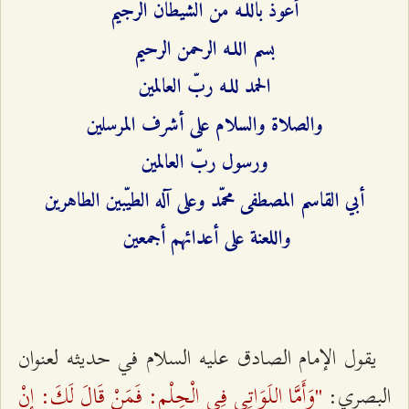
أعوذ باللـه من الشيطان الرجيم
بسم اللـه الرحمن الرحيم
الحمد للـه ربّ العالمين
والصلاة والسلام على أشرف المرسلين
ورسول ربّ العالمين
أبي القاسم المصطفى محمّد وعلى آله الطيّبين الطاهرين
واللعنة على أعدائهم أجمعين
يقول الإمام الصادق عليه السلام في حديثه لعنوان
"وَأَمَّا اللَوَاتِي فِي الْحِلْمِ: فَمَنْ قَالَ لَكَ: إنْ
البصري: