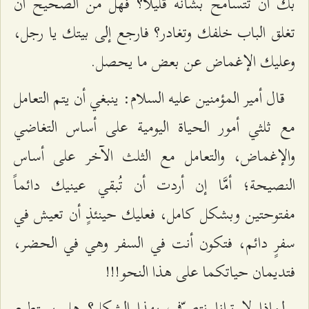
بك أن تتسامح بشأنه قليلاً؟ فهل من الصحيح أن
تغلق الباب خلفك وتغادر؟ فارجع إلى بيتك يا رجل،
وعليك الإغماض عن بعض ما يحصل.
قال أمير المؤمنين عليه السلام: ينبغي أن يتم التعامل
مع ثلثي أمور الحياة اليومية على أساس التغاضي
والإغماض، والتعامل مع الثلث الآخر على أساس
النصيحة؛ أمَّا إن أردت أن تُبقي عينيك دائماً
مفتوحتين وبشكل كامل، فعليك حينئذٍ أن تعيش في
سفرٍ دائم، فتكون أنت في السفر وهي في الحضر،
فتديمان حياتكما على هذا النحو!!!
لماذا لا ترانا نتصرّف بهذا الشكل؟ هل يستطيع