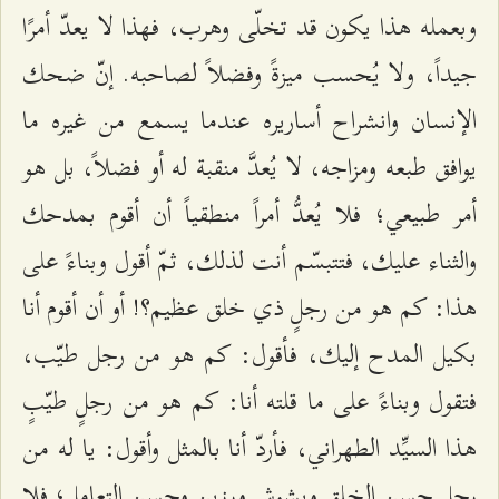
وبعمله هذا يكون قد تخلّى وهرب، فهذا لا يعدّ أمرًا
جيداً، ولا يُحسب ميزةً وفضلاً لصاحبه. إنّ ضحك
الإنسان وانشراح أساريره عندما يسمع من غيره ما
يوافق طبعه ومزاجه، لا يُعدَّ منقبة له أو فضلاً، بل هو
أمر طبيعي؛ فلا يُعدُّ أمراً منطقياً أن أقوم بمدحك
والثناء عليك، فتتبسّم أنت لذلك، ثمّ أقول وبناءً على
هذا: كم هو من رجلٍ ذي خلق عظيم؟! أو أن أقوم أنا
بكيل المدح إليك، فأقول: كم هو من رجل طيّب،
فتقول وبناءً على ما قلته أنا: كم هو من رجلٍ طيّبٍ
هذا السيِّد الطهراني، فأردّ أنا بالمثل وأقول: يا له من
رجل حسن الخلق وبشوش ورزين وحسن التعامل؛ فلا