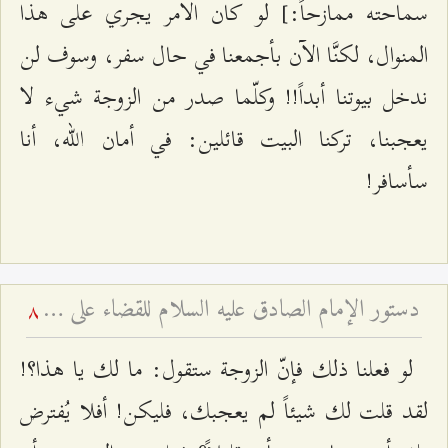
سماحته ممازحاً:] لو كان الأمر يجري على هذا
المنوال، لكنَّا الآن بأجمعنا في حال سفر، وسوف لن
ندخل بيوتنا أبداً!! وكلّما صدر من الزوجة شيء لا
يعجبنا، تركنا البيت قائلين: في أمان الله، أنا
سأسافر!
دستور الإمام الصادق عليه السلام للقضاء على الفرعونية
8
لو فعلنا ذلك فإنّ الزوجة ستقول: ما لك يا هذا؟!
لقد قلت لك شيئاً لم يعجبك، فليكن! أفلا يُفترض