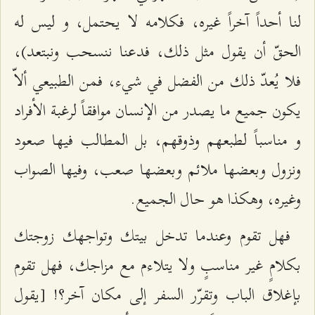
لنا أحداً آخراً غيره، فكلامه لا يحتمل، و ليس له
الحقّ أن يقول مثل ذلك، فدعنا ننسحب ونبتعد)،
فلا يُعدّ ذلك من الفضل في شيء، فمن الطبيعي ألاّ
يكون جميع ما يصدر من الإنسان موافقاً لرغبة الأفراد
و مناسباً لطبعهم وذوقهم، بل المطالب فيها صعود
ونزول وبعضها ملائم وبعضها صعب، وفيها الصواب
وغيره، وهكذا هو حال الجميع.
فهل تقوم وعندما تدخل بيتك وتواجهك زوجتك
بكلامٍ غير مناسبٍ ولا يتلاءم مع مزاجك، فهل تقوم
بإغلاق الباب وتقرّر السفر إلى مكان آخر؟! [يقول