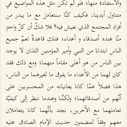
والاستفادة منها؛ فلو لم تكن مثل هذه المواضيع في
متناول أيدينا، فكيف كنَّا سنتعامل مع ما يبدر من
أفراد المجتمع الذي نعيش فيه؟ فلا شكّ أن كلّ واحدٍ
منّا عنده أصدقاء و أعداء؛ فتلك قاعدةٌ تعمّ جميع
الناس ابتداءً من النبي وأمير المؤمنين اللذان لا يوجد
بين الناس من هو أعلى مقاماً منهما؛ ومع ذلك فقد
كان لهما من الأعداء ما يفوق ما لغيرهما من الناس،
هذا فضلاً عمّا كانا يعانيانه من المحسوبين على
أنَّهم من أصدقائهما؛ ولكنَّنا وعندما ننظر إلى كيفيّة
تعاملهما مع الآخرين، نجد بأنَّهما كانا يتعاملان
معهم وفقاً لمضمون حديث الإمام الصادق عليه