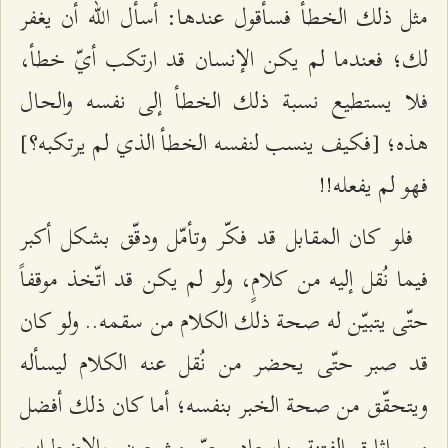
مثل ذلك الخطأ فسأقول عندها: أسأل الله أن يغفر
لك؛ فعندما لم يكن الإنسان قد ارتكب أيّ خطأ،
فلا يستطيع نسبة ذلك الخطأ إلى نفسه والحال
هذه؛ [فكيف ينسب لنفسه الخطأ الذي لم يرتكبه؟]
فهو لم يفعله!!
فلو كان المقابل قد فكّر وتأمّل ودقّق بشكل أكبر
فيما نُقل إليه من كلامٍ، ولو لم يكن قد اتّخذ موقفاً
حتّى يتبيّن له صحة ذلك الكلام من سقمه.. ولو كان
قد صبر حتّى يحضر من نُقل عنه الكلام ليسأله
ويتحقّق من صحة الخبر بنفسه؛ أما كان ذلك أفضل
من إثارة الفتنة وإيجاد جوّ مشحون بالاضطراب