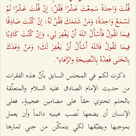
قُلْتَ وَاحِدَةً سَمِعْتَ عَشْرًا فَقُلْ: إنْ قُلْتَ عَشْرًا لَمْ
تَسْمَعْ وَاحِدَةً؛ وَمَنْ شَتَمَكَ فَقُلْ لَهُ: إنْ كُنْتَ صَادِقًا
فِيمَا تَقُولُ فَأَسْأَلُ اللَهَ أَنْ يَغْفِرَ لِي، وَإنْ كُنْتَ كَاذِبًا
فِيمَا تَقُولُ فَاللَهَ أَسْأَلُ أَنْ يَغْفِرَ لَكَ‌؛ وَمَنْ وَعَدَكَ
بِالخَنَى فَعِدْهُ بِالنَّصِيحَةِ والرَّعَاءِ".
ذكرت لكم في المجلس السابق بأنَّ هذه الفقرات
من حديث الإمام الصادق عليه السلام والمتعلّقة
بالحلم تحتوي حقاً على مضامين عجيبةٍ، فعلى
الإنسان أن يضعها نُصب عينيه دائماً وأن يعمل
بموجبها ويطبّقها لكي يتمكّن من جني ثمارها