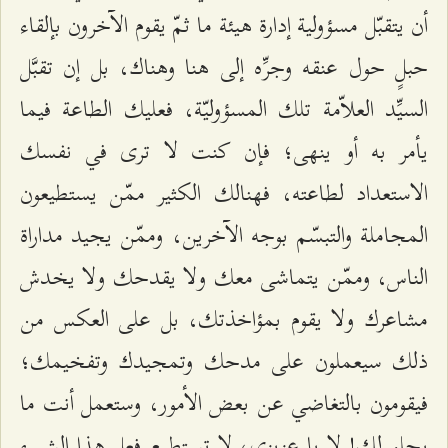
أن يتقبّل مسؤولية إدارة هيئة ما ثمّ يقوم الآخرون بإلقاء
حبلٍ حول عنقه وجرِّه إلى هنا وهناك، بل إن تقبَّل
السيِّد العلاّمة تلك المسؤوليّة، فعليك الطاعة فيما
يأمر به أو ينهى؛ فإن كنت لا ترى في نفسك
الاستعداد لطاعته، فهنالك الكثير ممّن يستطيعون
المجاملة والتبسّم بوجه الآخرين، وممّن يجيد مداراة
الناس، وممّن يتماشى معك ولا يقدحك ولا يخدش
مشاعرك ولا يقوم بمؤاخذتك، بل على العكس من
ذلك سيعملون على مدحك وتمجيدك وتفخيمك؛
فيقومون بالتغاضي عن بعض الأمور، وستعمل أنت ما
يحلو لك! لا يا عزيزي، لا تستطيع فعل هذا الشيء