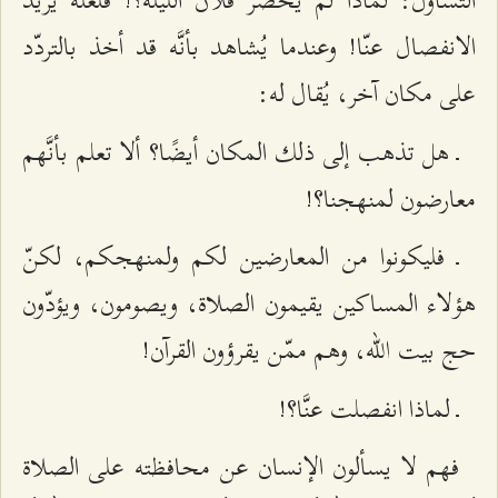
التساؤل: لماذا لم يحضر فلان الليلة؟! فلعلّه يريد
الانفصال عنّا! وعندما يُشاهد بأنَّه قد أخذ بالتردّد
على مكان آخر، يُقال له:
ـ هل تذهب إلى ذلك المكان أيضًا؟ ألا تعلم بأنَّهم
معارضون لمنهجنا؟!
ـ فليكونوا من المعارضين لكم ولمنهجكم، لكنّ
هؤلاء المساكين يقيمون الصلاة، ويصومون، ويؤدّون
حج بيت الله، وهم ممّن يقرؤون القرآن!
ـ لماذا انفصلت عنَّا؟!
فهم لا يسألون الإنسان عن محافظته على الصلاة