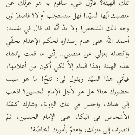
تلك الهيئة؟ فأوّل شيء سأقوم به هو عزلك عن
منصبك أيّها السيّد! فهل ستستجب أم لا؟ فاصفرّ لون
وجه ذلك الشخص! ولا بدَّ أنَّه قد قال في نفسه:
أحمد الله على عدم إصداره لحكم الإعدام بحقّي
واكتفائه بعزلي عن منصبي.. إنَّني ما قمت بإنشاء
هذه الهيئة وهذا البناء إلاّ لكي أكون من أعلامها،
فيأتي هذا السيّد ويقول لي: تنحّ! ما هو سبب
حضورك هنا؟ هل هو لأجل الإمام الحسين؟ اذهب
إلى هناك، واجلس في تلك الزاوية، وشارك كبقيّة
الأشخاص في البكاء على الإمام الحسين، ثمّ
انصرف إلى منزلك، واهتمّ بأمورك الخاصّة!