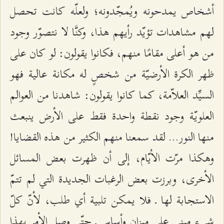
أشخاص يمدحونه ويُمجّدونه؛ ولعلّه كانت تحصل
لهم مشاهدات تؤيّد رأيهم هذا، وكنَّا لا نتصوّر وجود
من هو أعلى مقامًا منهم، فكانوا يقولون: لو كان على
ظهر الكرة الأرضيّة من شخصٍ له مكانة عالية فهو
السيِّد العلاّمة، كما كانوا يقولون: شاهدنا من العوالم
العلويّة وجود نقطة واحدة فقط على الأرض ينبعث
منها النور... لقد سمعنا منهم الكثير من هذه القضايا!
وهكذا مرّت الأيّام، إلى أن ظهرت بعض المسائل
الأخرى، وبرزت بعض الرغبات الجديدة التي لم تتمّ
الاستجابة لها ـ فلا يمكن تلبية أي طلب، لأنّ كلّ
شيء مبني على ميزان وأساس ـ حتّى وصل الأمر بهذا