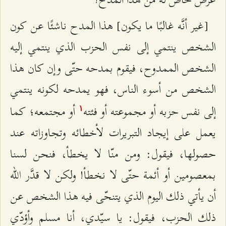
[غير أنَّه غالبًا ما يكون] هذا المدح ناشئًا عن كون
الشخص ينتمي إلى نفس الحزب الذي ينتمي إليه
الشخص الممدوح، فيقوم بمدحه حتّى وإن كان هذا
الشخص من أسوء الناس، فهو يمدحه لكونه ينتمي
إلى نفس حزبه أو مجموعته أو فئته
أو مجتمعه؛ كما
۱
يعمل على إيجاد التبريرات لأخطائه وتجاوزاته عند
حصولها، فيقول: ومن منّا لا يخطأ، فنحن لسنا
بمعصومين أو أئمة حتّى لا نخطأ! ولكن لا قدَّر الله
أن يأتي ذلك اليوم الذي يتنحّى فيه هذا الشخص عن
ذلك الحزب، فيقول: يا سيّدي، أنا مسلم وأؤدّي