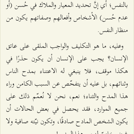
بالنفس؛ أي إنَّ تحديد المعيار والملاك في حُسن (أو
عدم حُسن) الأشخاص وأفعالهم وصفاتهم يكون من
منظار النفس.
وعليه، ما هو التكليف والواجب الملقى على عاتق
الإنسان؟ يجب على الإنسان أن يكون حذرًا في
هكذا موقف، فلا ينبغي له الاعتناء بمدح الناس
وثنائهم، بل عليه أن يتفحّص عن السبب الكامن وراء
هذا المدح والثناء؛ نعم، نحن لا نُعمّم ذلك على
جميع الموارد، فقد يحصل في بعض الحالات أن
يكون الشخص المادح صادقًا، وتكون نيّته صافية ولا
غرض خاصّ له من هذا المدح!