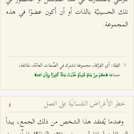
تلك الحسينيّة بالذات أو أن أكون عضوًا في هذه
المجموعة.
الفِئَة: أي الفِرْقة، مجموعة تشترك في الصِّفات العامّة، طائفة،
جماعة
﴿كَمْ مِنْ فِئَةٍ قَلِيلَةٍ غَلَبَتْ فِئَةً كَثِيرَةً بِإِذْنِ الله﴾
خطر الأغراض النفسانيّة على العمل
4
وعندما يُفتقد هذا الشخص من ذلك الجمع، يبدأ