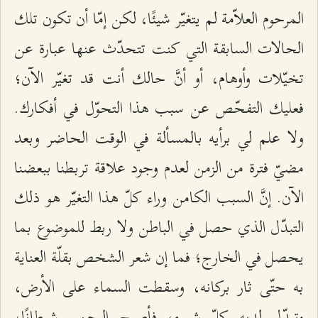
المرحوم العلاّمة لم يتغيّر شيئًا، لكن إمّا أن تكون تلك
الحالات السابقة التي كنت تتحدّث عنها عبارة عن
تخيّلات وأوهام، أو أنَّ حالك أنت قد تغيّر الآن؛
فعليك التفحّص عن سبب هذا التحوّل في أفكارك.
ولا علم لي برأيه بالمسألة في الوقت الحاضر وبعد
مضيّ فترة من الزمن لعدم وجود علاقة تربطنا ببعضنا
الآن. إنَّ السبب الكامن وراء كلّ هذا التغيّر هو ذلك
التبدّل الذي حصل في الباطن ولا ربط للموضوع بما
يحصل في الخارج؛ فما إن شعر الشخص بقلّة العناية
به حتّى ثار بركانه، وسقطت السماء على الأرض،
وتبدّل لديه كلّ شيء، فأصبح الرحمن شيطانًا،