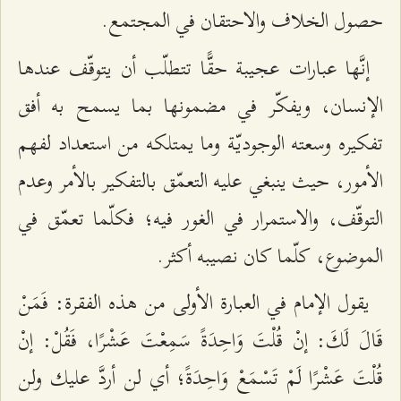
حصول الخلاف والاحتقان في المجتمع.
إنَّها عبارات عجيبة حقًّا تتطلّب أن يتوقّف عندها
الإنسان، ويفكّر في مضمونها بما يسمح به أفق
تفكيره وسعته الوجوديّة وما يمتلكه من استعداد لفهم
الأمور، حيث ينبغي عليه التعمّق بالتفكير بالأمر وعدم
التوقّف، والاستمرار في الغور فيه؛ فكلّما تعمّق في
الموضوع، كلّما كان نصيبه أكثر.
يقول الإمام في العبارة الأولى من هذه الفقرة: فَمَنْ
قَالَ لَكَ: إنْ قُلْتَ وَاحِدَةً سَمِعْتَ عَشْرًا، فَقُلْ: إنْ
قُلْتَ عَشْرًا لَمْ تَسْمَعْ وَاحِدَةً؛ أي لن أردَّ عليك ولن