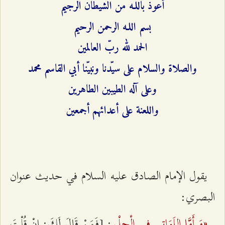
أعوذ باللـه من الشيطان الرجيم
بسم اللـه الرحمن الرحيم
الحمد لله ربّ العالمين
والصلاة والسلام على سيّدنا ونبيّنا أبي القاسم محمد
وعلى آله الطيبين الطاهرين
واللعنة على أعدائهم أجمعين
يقول الإمام الصادق عليه السلام في حديث عنوان
البصري:
«وَ أَمَّا اللَوَاتِي في الْحِلْمِ
: [فَمَنْ قَالَ لَكَ: إنْ قُلْتَ