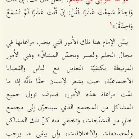
وَاحِدَةً سَمِعْتَ عَشْرًا فَقُلْ: إنْ قُلْتَ عَشْرًا لَمْ تَسْمَعْ
»
وَاحِدَةً]
۱
يبيّن الإمام هنا تلك الأمور التي يجب مراعاتها في
مجال الحلم والصبر وتحمّل المشاقّ؛ وهي الأمور
المرتبطة بكيفيّة التعامل مع الناس والقضايا
الاجتماعيّة، حيث يشعر الإنسان حقًا بأنَّه إذا ما
تمّت مراعاة هذه الأمور، فسوف تزول جميع
المشاكل من المجتمع الذي سيتحوّل إلى مجتمع
خالٍ من التشنّجات، وتختفي منه كلّ تلك المشاكل
والمصادمات والاختلافات، ولن يبقى ما يوجب