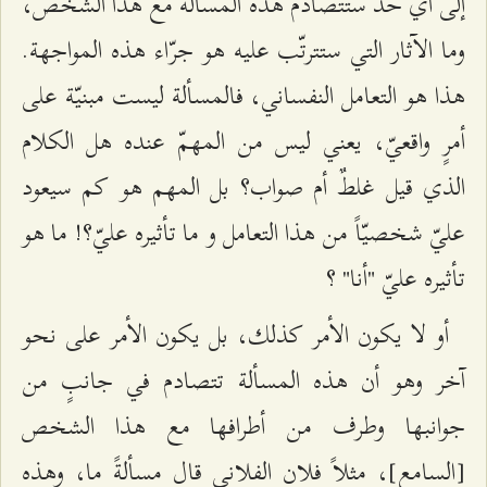
إلى أيّ حد ستتصادم هذه المسألة مع هذا الشخص،
وما الآثار التي ستترتّب عليه هو جرّاء هذه المواجهة.
هذا هو التعامل النفساني، فالمسألة ليست مبنيّة على
أمرٍ واقعيّ، يعني ليس من المهمّ عنده هل الكلام
الذي قيل غلطٌ أم صواب؟ بل المهم هو كم سيعود
عليّ شخصيّاً من هذا التعامل و ما تأثيره عليّ؟! ما هو
تأثيره عليّ "أنا" ؟
أو لا يكون الأمر كذلك، بل يكون الأمر على نحو
آخر وهو أن هذه المسألة تتصادم في جانبٍ من
جوانبها وطرف من أطرافها مع هذا الشخص
[السامع]، مثلاً فلان الفلاني قال مسألةً ما، وهذه