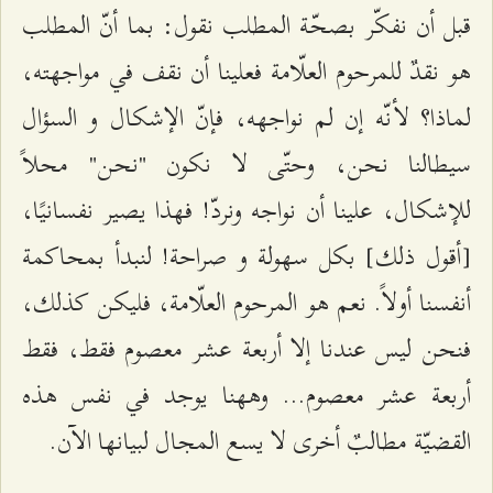
قبل أن نفكّر بصحّة المطلب نقول: بما أنّ المطلب
هو نقدٌ للمرحوم العلّامة فعلينا أن نقف في مواجهته،
لماذا؟ لأنّه إن لم نواجهه، فإنّ الإشكال و السؤال
سيطالنا نحن، وحتّى لا نكون "نحن" محلاً
للإشكال، علينا أن نواجه ونردّ! فهذا يصير نفسانيًا،
[أقول ذلك] بكل سهولة و صراحة! لنبدأ بمحاكمة
أنفسنا أولاً. نعم هو المرحوم العلّامة، فليكن كذلك،
فنحن ليس عندنا إلا أربعة عشر معصوم فقط، فقط
أربعة عشر معصوم... وههنا يوجد في نفس هذه
القضيّة مطالبٌ أخرى لا يسع المجال لبيانها الآن.