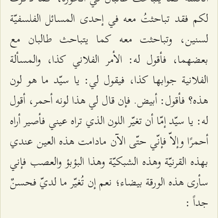
لكم فقد تباحثتُ معه في إحدى المسائل الفلسفيّة
لسنين، وتباحثت معه كما يتباحث طالبان مع
بعضهما، فأقول له: الأمر الفلاني كذا، والمسألة
الفلانية جوابها كذا، فيقول لي: يا سيّد ما هو لون
هذه؟ فأقول: أبيض. فإن قال لي هذا لونه أحمر، أقول
له: يا سيّد إمّا أن تغيّر اللون الذي تراه عيني فأصير أراه
أحمرًا وإلاّ فإنّي حتّى الآن مادامت هذه العين عندي
بهذه القرنيّة وهذه الشبكيّة وهذا البؤبؤ والعصب فإني
سأرى هذه الورقة بيضاء؛ نعم إن تُغيّر ما لديّ فحسنٌ
جداً :