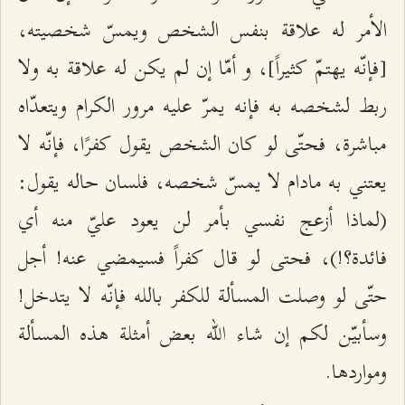
الأمر له علاقة بنفس الشخص ويمسّ شخصيته،
[فإنّه يهتمّ كثيراً]، و أمّا إن لم يكن له علاقة به ولا
ربط لشخصه به فإنه يمرّ عليه مرور الكرام ويتعدّاه
مباشرة، فحتّى لو كان الشخص يقول كفرًا، فإنّه لا
يعتني به مادام لا يمسّ شخصه، فلسان حاله يقول:
(لماذا أزعج نفسي بأمر لن يعود عليّ منه أي
فائدة؟!)، فحتى لو قال كفراً فسيمضي عنه! أجل
حتّى لو وصلت المسألة للكفر بالله فإنّه لا يتدخل!
وسأبيّن لكم إن شاء الله بعض أمثلة هذه المسألة
ومواردها.