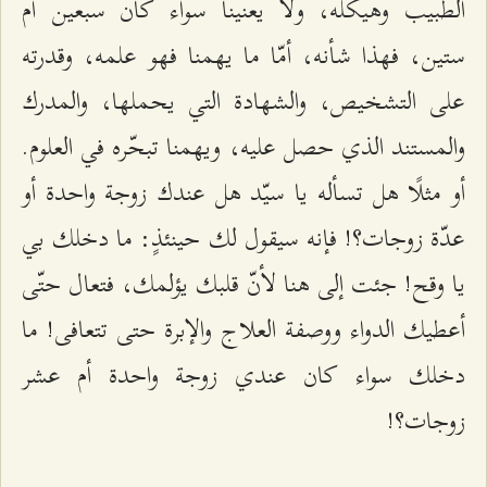
الطبيب وهيكله، ولا يعنينا سواء كان سبعين أم
ستين، فهذا شأنه، أمّا ما يهمنا فهو علمه، وقدرته
على التشخيص، والشهادة التي يحملها، والمدرك
والمستند الذي حصل عليه، ويهمنا تبحّره في العلوم.
أو مثلًا هل تسأله يا سيّد هل عندك زوجة واحدة أو
عدّة زوجات؟! فإنه سيقول لك حينئذٍ: ما دخلك بي
يا وقح! جئت إلى هنا لأنّ قلبك يؤلمك، فتعال حتّى
أعطيك الدواء ووصفة العلاج والإبرة حتى تتعافى! ما
دخلك سواء كان عندي زوجة واحدة أم عشر
زوجات؟!