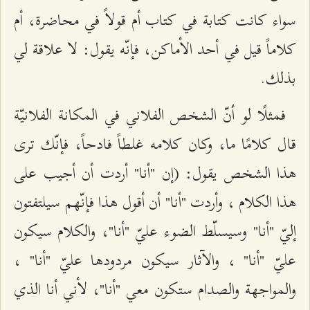
سواء كانت كتابة في كتاب أم قولاً في محاضرة، أم
كلاماً قيل في أحد الأماكن، فإنّه يقول: لا علاقة لي
بذلك.
فمثلًا لو أنّ الشخص الفلاني في المكانة الفلانيّة
قال كلامًا ما، وكان كلامه غلطاً فادحاً، فإنّك ترى
هذا الشخص يقول: (إن "أنا" أردت أن أجيب على
هذا الكلام ، وأردت "أنا" أن أقول هذا فإنّهم سيلتفتون
إليّ "أنا" وسيسلّط الضوء عليّ "أنا"، والكلام سيكون
عليّ "أنا" ، والآثار سيكون مردودها عليّ "أنا" ،
والمواجهة والصدام ستكون معي "أنا"، لأني أنا الذي