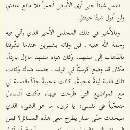
اعمل شيئاً حتى أرى الأبيض أحمراً فلا مانع عندي
ولن أقول شيئًا حينئذٍ.
وبالأخير في ذلك المجلس الأخير الذي رآني فيه
رحمة الله عليه ـ قبل وفاته بشهرين عندما تشّرفنا
بالذهاب إلى مشهد، وكان هواء مشهد مازال بارداً،
فكان قد وضع كرسيّاً في غرفته ـ جلسنا هناك وكانت
تلك الليلة ليلةً عجيبةً، كانت عجيبةً جدّاً بالنسبة لي
مع المواضيع التي طُرحت فيها، فكنت أتساءل
متعجّباً في نفسي: يا ترى، ما هو الشيء الذي
سيحدث حتّى صار يطرح معي هذه المسائل؟ فمن