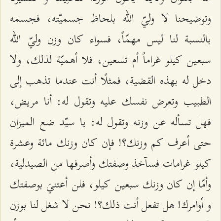
وتوضيحنا لا وليّ الله بلحاظ جسميّته، فجسمه
بالنسبة لنا ليس مهمّاً، فسواء كان وزن وليّ الله
سبعين كيلو غراماً أم تسعين، فلا أهميّة لذلك، ولا
دخل له بهذه القضية، فمثلًا أنت عندما تذهب إلى
الطبيب وتعرض نفسك عليه وتقول له: أنا مريض،
فهل تسأله عن وزنه وتقول له: يا سيّد ضع الميزان
حتى أعرف كم وزنك؟! فإن كان وزنك مائة وعشرة
كيلو غرامات فسآخذ وصفتك وأصرفها من الصيدلية،
وأمّا إن كان وزنك سبعين كيلو، فلن أعتنيَ بوصفتك
و أوامرك! هل تفعل أنت ذلك؟! نحن لا شغل لنا بوزن