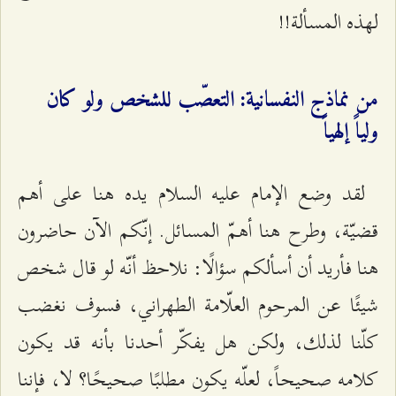
لهذه المسألة!!
من نماذج النفسانية: التعصّب للشخص ولو كان
ولياً إلهياً
لقد وضع الإمام عليه السلام يده هنا على أهم
قضيّة، وطرح هنا أهمّ المسائل. إنّكم الآن حاضرون
هنا فأريد أن أسألكم سؤالًا: نلاحظ أنّه لو قال شخص
شيئًا عن المرحوم العلّامة الطهراني، فسوف نغضب
كلّنا لذلك، ولكن هل يفكّر أحدنا بأنه قد يكون
كلامه صحيحاً، لعلّه يكون مطلبًا صحيحًا؟ لا، فإننا