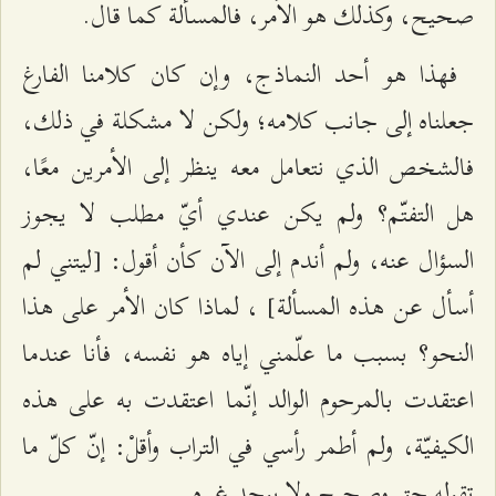
صحيح، وكذلك هو الأمر، فالمسألة كما قال.
فهذا هو أحد النماذج، وإن كان كلامنا الفارغ
جعلناه إلى جانب كلامه؛ ولكن لا مشكلة في ذلك،
فالشخص الذي نتعامل معه ينظر إلى الأمرين معًا،
هل التفتّم؟ ولم يكن عندي أيّ مطلب لا يجوز
السؤال عنه، ولم أندم إلى الآن كأن أقول: [ليتني لم
أسأل عن هذه المسألة] ، لماذا كان الأمر على هذا
النحو؟ بسبب ما علّمني إياه هو نفسه، فأنا عندما
اعتقدت بالمرحوم الوالد إنّما اعتقدت به على هذه
الكيفيّة، ولم أطمر رأسي في التراب وأقلْ: إنّ كلّ ما
تقوله حق وصحيح ولا يوجد غيره.