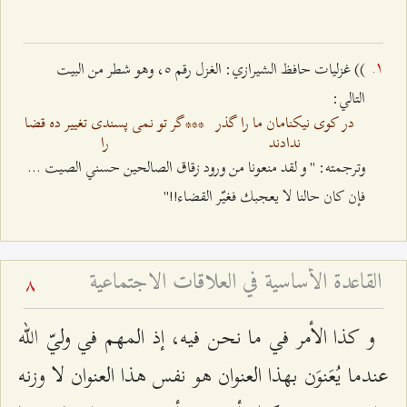
)) غزليات حافظ الشيرازي: الغزل رقم ٥، وهو شطر من البيت
التالي:
در كوى نيكنامان ما را گذر
***
گر تو نمى‌ پسندی تغيير ده قضا
ندادند
را
وترجمته: " و لقد منعونا من ورود زقاق الصالحین حسني الصیت‌ ...
فإن كان حالنا لا يعجبك فغيّر القضاء!!"
القاعدة الأساسية في العلاقات الاجتماعية
8
و كذا الأمر في ما نحن فيه، إذ المهم في وليّ الله
عندما يُعَنوَن بهذا العنوان هو نفس هذا العنوان لا وزنه