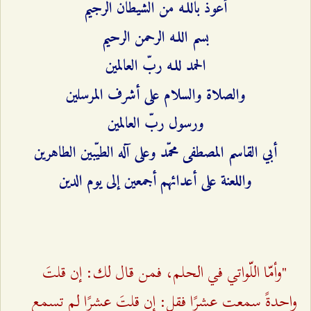
أعوذ باللـه من الشيطان الرجيم
بسم اللـه الرحمن الرحيم
الحمد للـه ربّ العالمين
والصلاة والسلام على أشرف المرسلين
ورسول ربّ العالمين
أبي القاسم المصطفى محمّد وعلى آله الطيّبين الطاهرين
واللعنة على أعدائهم أجمعين إلى يوم الدين
"وأمّا اللّواتي في الحلم، فمن قال لك: إن قلتَ
واحدةً سمعت عشرًا فقل: إن قلتَ عشرًا لم تسمع