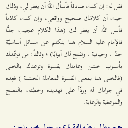
فقل له: إن كنتَ صادقاً فأسأل اللهَ أن يغفر لي، وذلك
حيث أن كلامَك صحيح وواقعي، وإن كنت كاذباً
فأسل الله أن يغفر لك (هذا الكلام عجيب جدًّا
فالإمام عليه السلام هنا يتكلم عن مسائل أساسيّة
جدًا ، وحياتية ، وتفتح لك أبوابًا) ؛ وثالثاً: من توعّدك
بأسلوب خشن وعاملك بقسوة وتوعدك بالخنى
(فالخنى هنا بمعنى القسوة المعاملة الخشنة ) فعِده
في جوابك له وردّاً على تهديده وخطئه، بالنصح
والموعظة والرعاية.
جميع مطالب هذه الفقرة تدور حول محور واحد: