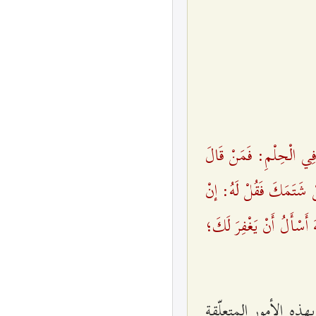
ي فِي الْحِلْمِ: فَمَنْ قَالَ
 شَتَمَكَ فَقُلْ لَهُ: إنْ
أَسْأَلُ أَنْ يَغْفِرَ لَكَ‌؛
ذه الأمور المتعلّقة