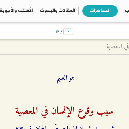
ب
المحاضرات
المقالات والبحوث
الأسئلة والأجوبة
close
search
/
۱۲
ي المعصية
هو العليم
سبب وقوع الإنسان في المعصية