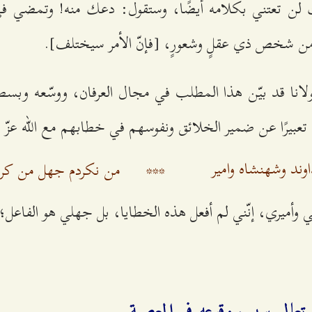
لن تعتني بكلامه أيضًا، وستقول: دعك منه! وتمضي في 
من شخص ذي عقلٍ وشعورٍ، [فإنّ الأمر سيختلف].
مولانا قد بيّن هذا المطلب في مجال العرفان، ووسّعه وبسطه
 تعبيرًا عن ضمير الخلائق ونفوسهم في خطابهم مع الله عزّ
ند وشهنشاه وامیر
***
من نکردم جهل من کرد 
ي وأميري، إنّني لم أفعل هذه الخطايا، بل جهلي هو الفاعل