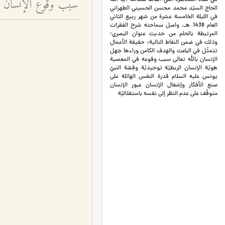
سبب وقوع الإنسان ف
في هذه المحاضرة التي ألقاها سماحة آية الله
الحاج السيّد محمد محسن الحسيني الطهراني
في الليلة الخامسة عشرة من شهر ربيع الثاني
العام 1438 هـ، واصل سماحته شرح الفقرات
المرتبطة بالحلم من حديث عنوان البصري؛
وذلك في ضمن النقاط التالية: حقيقة الأعمال
تتمثّل في الباعث والهدف الكامن وراءها جهل
الإنسان بالله تعالى سبب وقوعه في المعصية
هويّة الإنسان الربطيّة توحيديّة وقصّة النبيّ
يونس عليه السلام قدرة النفس الهائلة على
صنع الأفكار وإشغال الإنسان عبور الإنسان
متوقّف على عدم النظر إلى نفسه باستقلاليّة