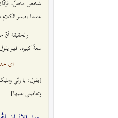
شخص مختلّ، فإنّك 
عندما يصدر الكلام 
والحقيقة أنّ 
سعةً كبيرة، فهو يقول
ای خداو
[يقول: يا ربّي ومليك
وتعاقبني عليها]