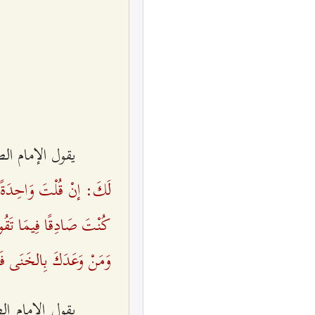
يقول الإمام ا
لَكَ: إنْ قُلْتَ وَاحِدَةً 
كُنْتَ صَادِقًا فِيمَا تَقُولُ
وَمَنْ وَعَدَكَ بِالخَنَى فَعِ
يقول الإمام ال