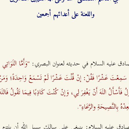
واللعنة على أعدائهم أجمعين
"وَأَمَّا اللَوَاتِ
لصادق عليه السلام في حديثه لعنوان البصري:
سَمِعْتَ عَشْرًا فَقُلْ: إنْ قُلْتَ عَشْرًا لَمْ تَسْمَعْ وَاحِدَةً؛ وَمَنْ
 فَأَسْأَلُ اللَهَ أَنْ يَغْفِرَ لِي، وَإنْ كُنْتَ كَاذِبًا فِيمَا تَقُولُ فَاللَهَ 
دْهُ بِالنَّصِيحَةِ والرَّعَاءِ".
صادق عليه السلام: ينبغي على سالك سبيل الله أن يلتزم به