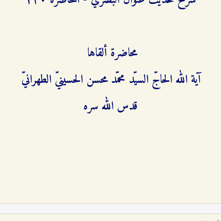
شرح حديث عنوان البصريّ - المحاضرة ٢٣۰
محاضرة ألقاها
آية الله الحاجّ السيّد محمّد محسن الحسينيّ الطهرانيّ
قدس الله سره