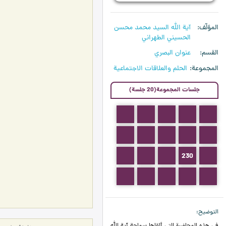
المؤلّف
آية الله السيد محمد محسن
الحسيني الطهراني
القسم
عنوان البصري
المجموعة
الحلم والعلاقات الاجتماعية
جلسات المجموعة(20 جلسة)
223
222
221
220
219
228
227
226
225
224
233
232
231
230
229
238
237
236
235
234
التوضيح