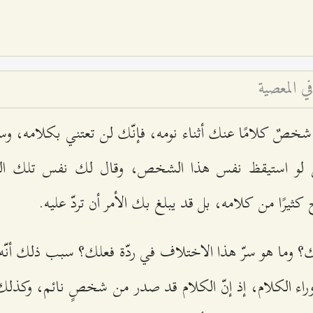
ي المعصية
ال شخصٌ كلامًا عنك أثناء نومه، فإنّك لن تعتني بكلام
لو استيقظ نفس هذا الشخص، وقال لك نفس تلك ال
كثيرًا من كلامه، بل قد يبلغ بك الأمر أن تردّ عليه.
ك؟ وما هو سرّ هذا الاختلاف في ردّة فعلك؟ سبب ذلك أنّه ف
راء الكلام، إذ إنّ الكلام قد صدر من شخصٍ نائم، وكذلك