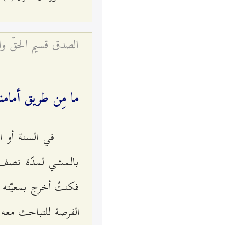
الصدق قسيم الحقّ وا
ما مِن طريق أمامن
في السنة أو ال
بالمشي لمدّة نصف 
فكنتُ أخرج بمعيّته 
الفرصة للتباحث معه 