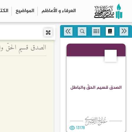
العرفاء و الأعاظم
المواضیع
الكت
الصدق قسيم الحقّ وا
157
الصدق قسيم الحقّ والباطل
13178