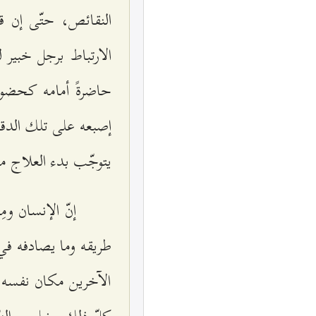
النقائص، حتّى إن ق
الارتباط برجل خبير
حاضرةً أمامه كحضور
إصبعه على تلك الدقائق
يتوجّب بدء العلاج من
إنّ الإنسان وم
طريقه وما يصادفه ف
الآخرين مكان نفسه، 
كلّ ذلك بخلوص الني