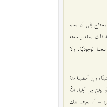
 يحتاج إلى أن يعلم
فة ذلك بمقدار سعته
تنا الوجوديّة، ولا
ًا، وإن أمضينا مئة
ليّ مِن أولياء الله
هره – أن يعرف تلك