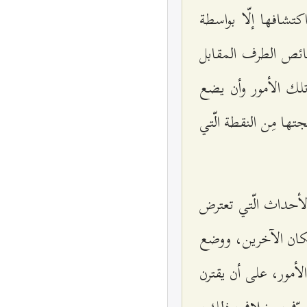
شافها إلّا بواسطة
ائص الطرف المقابل
لك الأمور وأن يضع
تها مِن النقطة الّتي
الأحداث الّتي تعترض
كان الآخرين، ووضع
أمور، على أن يقترن
 تصرّف بخلاف ذلك،