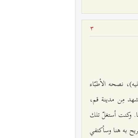
3
ليه)، نصحه الأطبّاء
هد مِن مدينة قم،
ا. وكنت أستغلّ تلك
ريح به هنا وسأكتفي