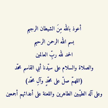
أعوذ بالله مِنَ الشيطان الرجيم
بسم الله الرحمن الرحيم
الحمد لله ربِّ العالمين
والصلاة والسلام على سيّدنا أبي القاسم محمّد
(اللهمّ صلّ على محمّدٍ وآلِ محمّد)
وعلى آله الطيّبين الطاهرين واللعنة على أعدائهم أجمعين