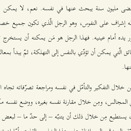
ضى مليون سنة يبحث عنها في نفسه. نعم، لا يمكن اكت
 له إشراف على النفوس، وهو الرجل الّذي تكون جميع خص
 يده أمام عينيه. فهذا الرجل هو مَن يمكنه أن يستخرج ت
 الّتي يمكن أن تؤدّي بالنفس إلى التهلكة، ثمّ يبدأ بمعالج
ها.
ِن خلال التفكير والتأمّل في نفسه ومراجعة تصرّفاته تجاه 
ي المجالس، ومِن خلال مقارنة نفسه بغيره، ووضع نفسه م
يستطيع مِن خلال ذلك أن يتنبّه – إلى حدّ ما – لبعض ال
ّة والصدق والمحافظة على هذا الخلوص القلبيّ. أمّا إن