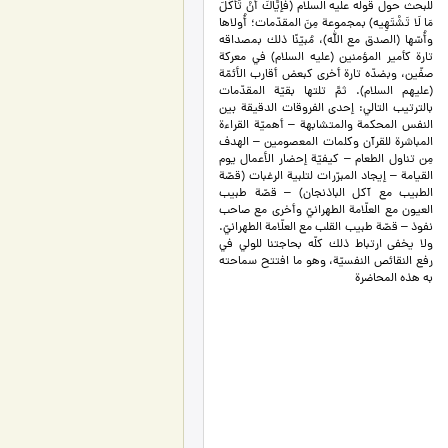
للبحث حول قوله عليه السلام (فَإيَّاكَ أَنْ تَأْكُلَ
مَا لَا تَشْتَهِيه) بمجموعة مِنَ المقدّمات؛ أُولاها
وأُسّها (الصدق مع الله)، مُبيّنًا ذلك بمصداقه
تارة كأمير المؤمنين (عليه السلام) في معركة
صفّين، وبضدّه تارة أخرى كبعض أقارب الأئمّة
(عليهم السلام). ثمَّ تلتها بقيّة المقدّمات
بالترتيب التالي: إحدى الفروقات الدقيقة بين
النفس المحكمة والمتشابهة – أهميّة القراءة
المباشرة للقرآن وكلمات المعصومين – الهدف
مِن تناول الطعام – كيفيّة إحضار الأعمال يوم
القيامة – إيجاد المبرّرات لتلبية الرغبات (قصّة
الطبيب مع آكل الباذنجان) – قصّة طبيب
العيون مع العلّامة الطهرانيّ وأخرى مع صاحب
نفوذ – قصّة طبيب القلب مع العلّامة الطهرانيّ.
ولا يخفى ارتباط ذلك كلّه بحاجتنا للولي في
رفع النقائص النفسيّة، وهو ما افتتح سماحته
به هذه المحاضرة