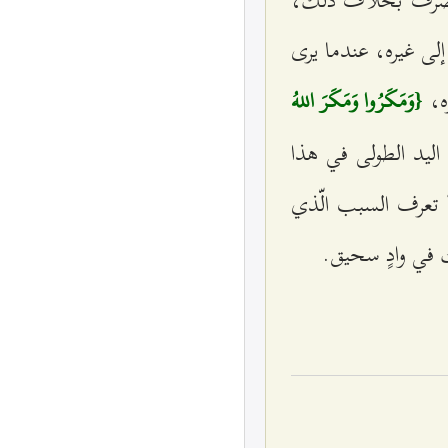
لى غيره، عندما يرى
ره،
{وَمَكَرُوا وَمَكَرَ اللهُ
ي اليد الطولى في هذا
تعرف السبب الّذي
 في وادٍ سحيق.