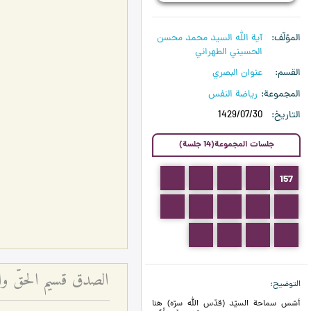
المؤلّف
آية الله السيد محمد محسن
الحسيني الطهراني
القسم
عنوان البصري
المجموعة
رياضة النفس
التاريخ
1429/07/30
جلسات المجموعة(14 جلسة)
161
160
159
158
157
166
165
164
163
162
170
169
168
167
الصدق قسيم الحقّ وا
التوضيح
أسّس سماحة السيّد (قدّس الله سرّه) هنا