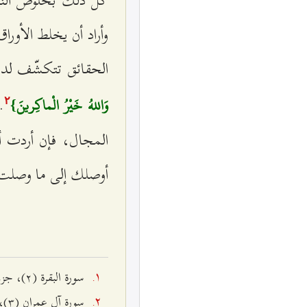
وأراد أن يخلط الأور
الحقائق تتكشّف لديه
.
وَاللهُ خَيْرُ الْماكِرينَ}
٢
المجال، فإن أردت 
أوصلك إلى ما وصلت 
سورة البقرة (٢)، جزء مِنَ الآية ٢۸٦.
سورة آل عمران (٣)، الآية ٥٤.