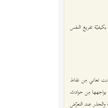
بكيفيّة تفريغ النفس
كانت تعاني مِن نقاط
 يواجهها مِن حوادث
والحذر عند التعرّض