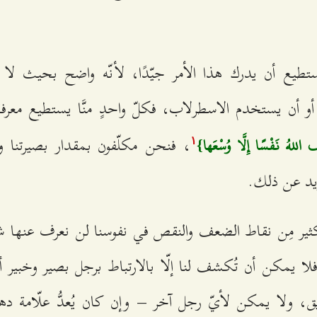
يستطيع أن يدرك هذا الأمر جيّدًا، لأنّه واضح بحيث لا
أو أن يستخدم الاسطرلاب، فكلّ واحدٍ منَّا يستطيع معر
، فنحن مكلّفون بمقدار بصيرتنا وسع
اللهُ نَفْسًا إِلَّا وُسْعَها}
۱
زيد عن ذلك.
ثير مِن نقاط الضعف والنقص في نفوسنا لن نعرف عنها شيئ
 يمكن أن تُكشف لنا إلّا بالارتباط برجل بصير وخبير أو بو
يق، ولا يمكن لأيّ رجل آخر – وإن كان يُعدُّ علّامة د