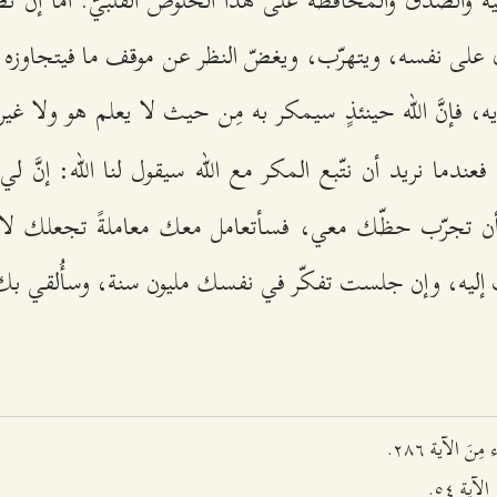
اق على نفسه، ويتهرّب، ويغضّ النظر عن موقف ما فيتجاوزه إ
، فإنَّ الله حينئذٍ سيمكر به مِن حيث لا يعلم هو ولا غي
 فعندما نريد أن نتّبع المكر مع الله سيقول لنا الله: إنَّ ل
أن تجرّب حظّك معي، فسأتعامل معك معاملةً تجعلك لا 
إليه، وإن جلست تفكّر في نفسك مليون سنة، وسأُلقي بك