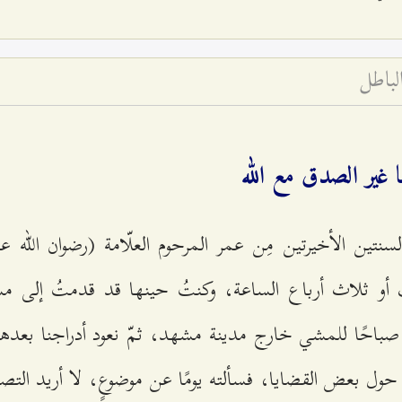
لباطل
ا غير الصدق مع الله
سنتين الأخيرتين مِن عمر المرحوم العلّامة (رضوان الله ع
أو ثلاث أرباع الساعة، وكنتُ حينها قد قدمتُ إلى مش
صباحًا للمشي خارج مدينة مشهد، ثمّ نعود أدراجنا بعده
حول بعض القضايا، فسألته يومًا عن موضوعٍ، لا أريد التص