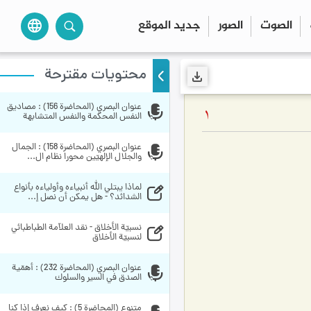
الصوت
الصور
جديد الموقع
language
محتويات مقترحة
عنوان البصري (المحاضرة 156) : مصاديق 
1
النفس المحكمة والنفس المتشابهة
عنوان البصري (المحاضرة 158) : الجمال 
والجلال الإلهيّين محورا نظام ال...
لماذا يبتلي الله أنبياءه وأولياءه بأنواع 
الشدائد؟ - هل يمكن أن نصل إ...
نسبيّة الأخلاق - نقد العلاّمة الطباطبائي 
لنسبيّة الأخلاق
عنوان البصري (المحاضرة 232) : أهمّية 
الصدق في السير والسلوك
متنوع (المحاضرة 5) : كيف نعرف إذا كنا 