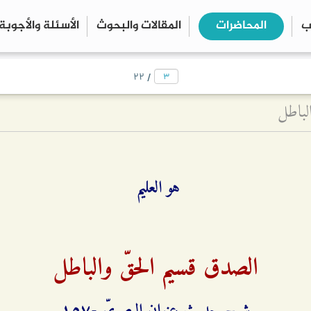
ب
المحاضرات
المقالات والبحوث
الأسئلة والأجوبة
close
search
/
۲۲
لباطل
هو العليم
الصدق قسيم الحقّ والباطل