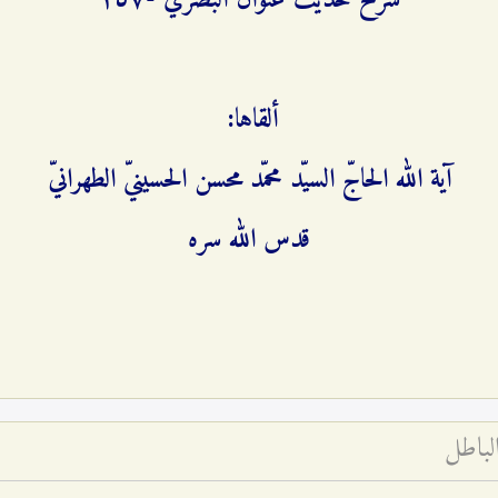
شرح حديث عنوان البصريّ -۱٥۷
ألقاها:
آية الله الحاجّ السيّد محمّد محسن الحسينيّ الطهرانيّ
قدس الله سره
لباطل