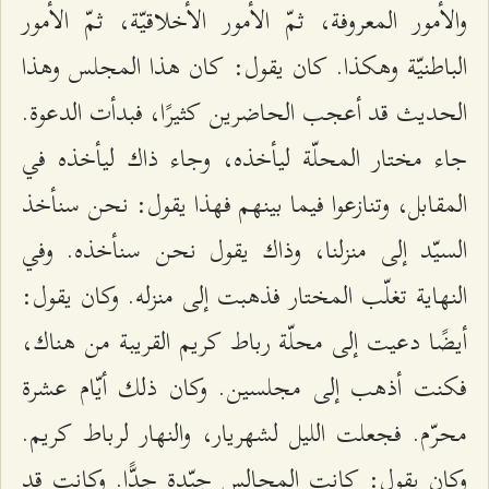
والأمور المعروفة، ثمّ الأمور الأخلاقيّة، ثمّ الأمور
الباطنيّة وهكذا. كان يقول: كان هذا المجلس وهذا
الحديث قد أعجب الحاضرين كثيرًا، فبدأت الدعوة.
جاء مختار المحلّة ليأخذه، وجاء ذاك ليأخذه في
المقابل، وتنازعوا فيما بينهم فهذا يقول: نحن سنأخذ
السيّد إلى منزلنا، وذاك يقول نحن سنأخذه. وفي
النهاية تغلّب المختار فذهبت إلى منزله. وكان يقول:
أيضًا دعيت إلى محلّة رباط كريم القريبة من هناك،
فكنت أذهب إلى مجلسين. وكان ذلك أيّام عشرة
محرّم. فجعلت الليل لشهريار، والنهار لرباط كريم.
وكان يقول: كانت المجالس جيّدة جدًّا. وكانت قد