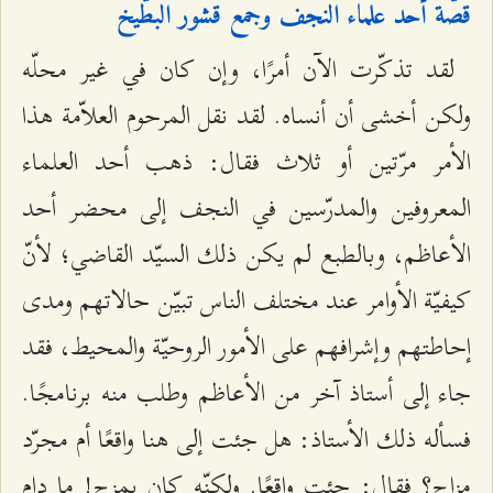
قصّة أحد علماء النجف وجمع قشور البطّيخ
لقد تذكّرت الآن أمرًا، وإن كان في غير محلّه
ولكن أخشى أن أنساه. لقد نقل المرحوم العلاّمة هذا
الأمر مرّتين أو ثلاث فقال: ذهب أحد العلماء
المعروفين والمدرّسين في النجف إلى محضر أحد
الأعاظم، وبالطبع لم يكن ذلك السيّد القاضي؛ لأنّ
كيفيّة الأوامر عند مختلف الناس تبيّن حالاتهم ومدى
إحاطتهم وإشرافهم على الأمور الروحيّة والمحيط، فقد
جاء إلى أستاذ آخر من الأعاظم وطلب منه برنامجًا.
فسأله ذلك الأستاذ: هل جئت إلى هنا واقعًا أم مجرّد
مزاح؟ فقال: جئت واقعًا. ولكنّه كان يمزح! ما دام