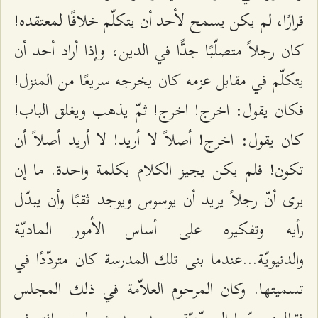
قرارًا، لم يكن يسمح لأحد أن يتكلّم خلافًا لمعتقده!
كان رجلاً متصلّبًا جدًّا في الدين، وإذا أراد أحد أن
يتكلّم في مقابل عزمه كان يخرجه سريعًا من المنزل!
فكان يقول: اخرج! اخرج! ثمّ يذهب ويغلق الباب!
كان يقول: اخرج! أصلاً لا أريد! لا أريد أصلاً أن
تكون! فلم يكن يجيز الكلام بكلمة واحدة. ما إن
يرى أنّ رجلاً يريد أن يوسوس ويوجد ثقبًا وأن يبدّل
رأيه وتفكيره على أساس الأمور الماديّة
والدنيويّة...عندما بنى تلك المدرسة كان متردّدًا في
تسميتها. وكان المرحوم العلاّمة في ذلك المجلس