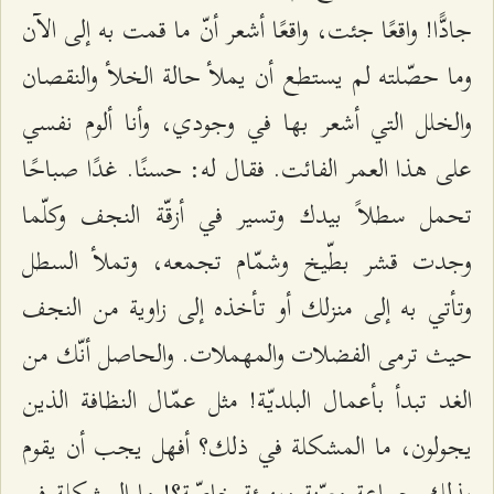
جادًّا! واقعًا جئت، واقعًا أشعر أنّ ما قمت به إلى الآن
وما حصّلته لم يستطع أن يملأ حالة الخلأ والنقصان
والخلل التي أشعر بها في وجودي، وأنا ألوم نفسي
على هذا العمر الفائت. فقال له: حسنًا. غدًا صباحًا
تحمل سطلاً بيدك وتسير في أزقّة النجف وكلّما
وجدت قشر بطّيخ وشمّام تجمعه، وتملأ السطل
وتأتي به إلى منزلك أو تأخذه إلى زاوية من النجف
حيث ترمى الفضلات والمهملات. والحاصل أنّك من
الغد تبدأ بأعمال البلديّة! مثل عمّال النظافة الذين
يجولون، ما المشكلة في ذلك؟ أفهل يجب أن يقوم
بذلك جماعة معيّنة وبهيئة خاصّة؟! ما المشكلة في