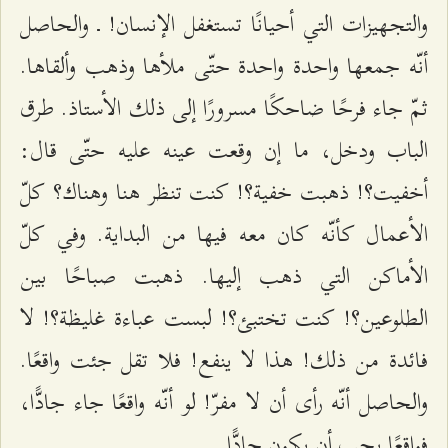
والتجهيزات التي أحيانًا تستغفل الإنسان! ـ والحاصل
أنّه جمعها واحدة واحدة حتّى ملأها وذهب وألقاها.
ثمّ جاء فرحًا ضاحكًا مسرورًا إلى ذلك الأستاذ. طرق
الباب ودخل، ما إن وقعت عينه عليه حتّى قال:
أخفيت؟! ذهبت خفية؟! كنت تنظر هنا وهناك؟ كلّ
الأعمال كأنّه كان معه فيها من البداية. وفي كلّ
الأماكن التي ذهب إليها. ذهبت صباحًا بين
الطلوعين؟! كنت تختبئ؟! لبست عباءة غليظة؟! لا
فائدة من ذلك! هذا لا ينفع! فلا تقل جئت واقعًا.
والحاصل أنّه رأى أن لا مفرّ! لو أنّه واقعًا جاء جادًّا،
فواقعًا يجب أن يكون جادًّا.