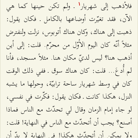
فلأذهب إلى شهريار
ـ ولم تكن حينها كما هي
۱
الآن، فقد تغيّرت أوضاعها بالكامل ـ فكان يقول:
ذهبت إلى هناك، وكان هناك أتوبوس، نزلت ولنفترض
مثلاً أنّه كان اليوم الأوّل من محرّم. قلت: إلى أين
أذهب هنا؟ ليس لديّ مكان هنا. مثلاً مسجد، فأنا
لم أُدعَ... قلت: كان هناك سوق ـ ففي ذلك الوقت
كان في وسط شهريار ساحة ترابيّة، وحولها ما يشبه
النزل، هكذا كانت ـ فكان يقول: فكّرت في نفسي،
لو جاء إمام الزمان وقال لي تحدّث مع الناس فماذا
أصنع؟ يجب أن أتحدّث مع الناس في النهاية! قلت:
ولا يمكن أن أتحدّث هكذا! في النهاية لا بدّ أن