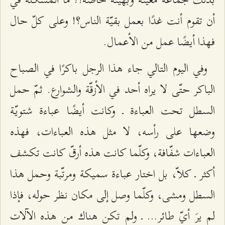
أن تقوم أنت غدًا بعمل بقيّة الناس؟! وعلى كلّ حال
فهذا أيضًا عمل من الأعمال.
وفي اليوم التالي جاء هذا الرجل باكرًا في الصباح
الباكر حتّى لا يراه أحد في الأزقّة والشوارع. ثمّ حمل
السطل تحت العباءة ـ وكانت أيضًا عباءة شتويّة
وضعها على رأسه، لا مثل هذه العباءات، فهذه
العباءات شفّافة، وكلّما كانت هذه أرقّ كانت تكشف
أكثر ـ كلاّ، بل اختار عباءة سميكة ومرتّبة وحمل هذا
السطل ومشى، وكلّما وصل إلى مكان نظر حوله، فإذا
لم يرَ أيّ طائر... ـ ولم تكن هناك من هذه الآلات