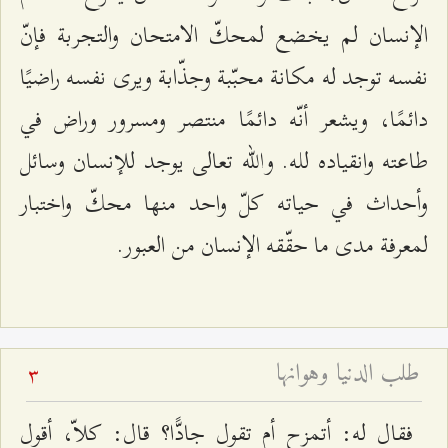
الإنسان لم يخضع لمحكّ الامتحان والتجربة فإنّ
نفسه توجد له مكانة محبّبة وجذّابة ويرى نفسه راضيًا
دائمًا، ويشعر أنّه دائمًا منتصر ومسرور وراض في
طاعته وانقياده لله. والله تعالى يوجد للإنسان وسائل
وأحداث في حياته كلّ واحد منها محكّ واختبار
لمعرفة مدى ما حقّقه الإنسان من العبور.
طلب الدنيا وهوانها
3
فقال له: أتمزح أم تقول جادًّا؟ قال: كلاّ، أقول