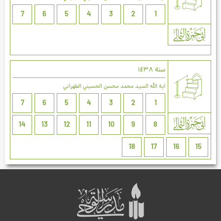
7
6
5
4
3
2
1
سنة ۱٤۳۸
آية الله السيد محمد محسن الحسيني الطهراني
7
6
5
4
3
2
1
14
13
12
11
10
9
8
18
17
16
15