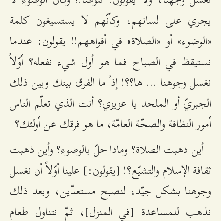
يجري على لسانهم، وكأنّهم لا يستسيغون كلمة
«الوضوء» أو «الصلاة» في أفواههم!! يقولون: عندما
نستيقظ في الصباح فما هو أول شيء نفعله؟ أوّلاً
نغسل وجوهنا ... ها؟؟! إذاً ما الفرق بينك وبين ذلك
الجبريّ أو الملحد يا عزيزي؟ أنت الذي تعلّم الناس
أمور النظافة والصحّة العامّة، ما هو فرقك عن أولئك؟
أين ذهبت الصلاة؟ وماذا حلّ بالوضوء؟ وأين ذهبت
ثقافة الإسلام والتشيّع؟! [يقولون:] علينا أوّلاً أن نغسل
وجوهنا بشكل جيّد، لنصبح مستعدّين، وبعد ذلك
نذهب للمساعدة [في المنزل]، ثمّ نتناول طعام