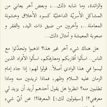
والزائدة، وما شابه ذلك...، وبعض آخر يعاني من
المشاكل الأسريّة الداخليّة كسوء الأخلاق وخشونة
المعاملة...، وآخرون من ضيق ذات اليد، والفقر و
صعوبة المعيشة و أمثال ذلك...
هل هناك شيء آخر غير هذا؟ اذهبوا وتحدّثوا مع
الناس.. اسألوا أقاربكم ومعارفكم، اسألوا الأفراد الذين
ليسوا في هذا الوادي أصلاً.. قولوا لهم: إذا جاء إمام
الزمان عليه السلام وظهر، فماذا تريدون منه وماذا
تطلبون منه؟ انظروا هل يقول أحدهم أريد أن يزيد لي
معرفتي؟! [سيقولون لك:] المعرفة؟! عن أيّ شيء