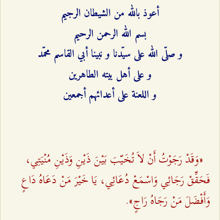
أعوذ بالله من الشيطان الرجيم
بسم الله الرحمن الرحيم
و صلّى الله على سيّدنا و نبينا أبي القاسم محمّد
و على أهل بيته الطاهرين
و اللعنة على أعدائهم أجمعين
«وَقَدْ رَجَوْتُ أَنْ لاَ تُخَيّبَ بَيْنَ ذَيْنِ وَذَيْنِ مُنْيَتِي،
فَحَقِّقْ رَجَائِي وَاسْمَعْ دُعَائِي‌، يَا خَيْرَ مَنْ دَعَاهُ دَاعٍ
وَأَفْضَلَ مَنْ رَجَاهُ رَاجٍ‌».