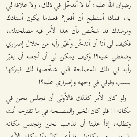
رضوان الله عليه: أنا لا أتدخّل في ذلك، ولا علاقة لي
به، فماذا أستطيع أن أفعل؟ فعندما يكون أستاذك
ومرشدك قد شخّص بأن هذا الأمر فيه مصلحتك،
فكيف لي أنا أن أتدخّل وأغيّر رأيه من خلال إصراري
وضغطي عليه؟! وكيف يمكن لي أن أجعله أن يغيّر
رأيه في تلك المصلحة التي شخّصها لك فيتركها
بسبب وقوفي في وجهه وإصراري عليه؟!
ولو كان الأمر كذلك فالأولى أن نجلس نحن في
مكانه !! فلو كان الخير والمصلحة في ما تقترحه أنت
وتطلبه، إذاً علينا أن نذهب نحن ونجلس مكانه
وليجلس هو مكاننا.. فليأخذ كلّ منّا مكان الآخر!