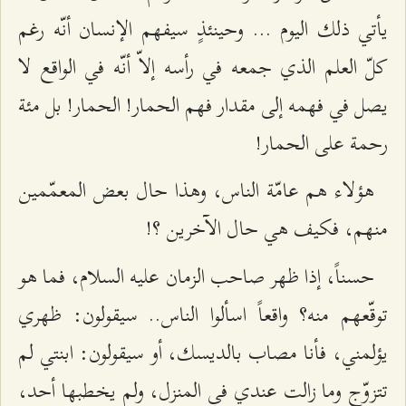
يأتي ذلك اليوم ... وحينئذٍ سيفهم الإنسان أنّه رغم
كلّ العلم الذي جمعه في رأسه إلاّ أنّه في الواقع لا
يصل في فهمه إلى مقدار فهم الحمار! الحمار! بل مئة
رحمة على الحمار!
هؤلاء هم عامّة الناس، وهذا حال بعض المعمّمين
منهم، فكيف هي حال الآخرين ؟!
حسناً، إذا ظهر صاحب الزمان عليه السلام، فما هو
توقّعهم منه؟ واقعاً اسألوا الناس.. سيقولون: ظهري
يؤلمني، فأنا مصاب بالديسك، أو سيقولون: ابنتي لم
تتزوّج وما زالت عندي في المنزل، ولم يخطبها أحد،