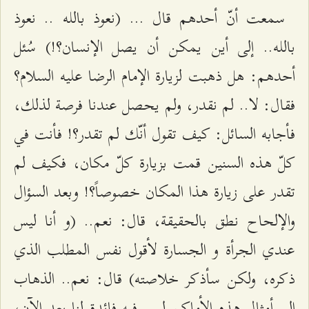
سمعت أنّ أحدهم قال ... (نعوذ بالله .. نعوذ
بالله.. إلى أين يمكن أن يصل الإنسان؟!) سُئل
أحدهم: هل ذهبت لزيارة الإمام الرضا عليه السلام؟
فقال: لا.. لم نقدر، ولم يحصل عندنا فرصة لذلك،
فأجابه السائل: كيف تقول أنّك لم تقدر؟! فأنت في
كلّ هذه السنين قمت بزيارة كلّ مكان، فكيف لم
تقدر على زيارة هذا المكان خصوصاً؟! وبعد السؤال
والإلحاح نطق بالحقيقة، قال: نعم.. (و أنا ليس
عندي الجرأة و الجسارة لأقول نفس المطلب الذي
ذكره، ولكن سأذكر خلاصته) قال: نعم.. الذهاب
إلى أمثال هذه الأماكن ليس فيه فائدة لنا بعد الآن،