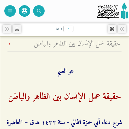
language
view_headline
close
search
۱۸
/
حقيقة عمل الإنسان بين الظاهر والباطن
1
هو العليم
حقيقة عمل الإنسان بين الظاهر والباطن
شرح دعاء أبي حمزة الثمالي - سنة ۱٤٣٢ هـ ق – المحاضرة