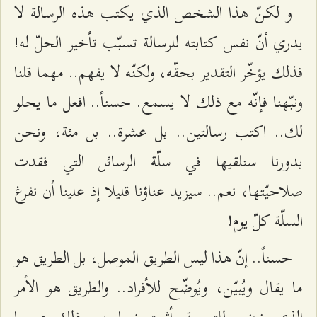
و لكنّ هذا الشخص الذي يكتب هذه الرسالة لا
يدري أنّ نفس كتابته للرسالة تسبّب تأخير الحلّ له!
فذلك يؤخّر التقدير بحقّه، ولكنّه لا يفهم.. مهما قلنا
ونبّهنا فإنّه مع ذلك لا يسمع. حسناً.. افعل ما يحلو
لك.. اكتب رسالتين.. بل عشرة.. بل مئة، ونحن
بدورنا سنلقيها في سلّة الرسائل التي فقدت
صلاحيّتها، نعم.. سيزيد عناؤنا قليلا إذ علينا أن نفرغ
السلّة كلّ يوم!
حسناً.. إنّ هذا ليس الطريق الموصل، بل الطريق هو
ما يقال ويُبيّن، ويُوضّح للأفراد.. والطريق هو الأمر