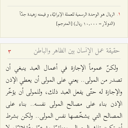
الريال هو الوحدة الرسمية للعملة الإيرانيّة، و قيمته زهيدة جدّاً
(الدولار = ۱۰,۰۰۰ ريال) [المترجم]
حقيقة عمل الإنسان بين الظاهر والباطن
3
ولكنّ عموماً الإجازة في أعمال العبد ينبغي أن
تصدر من المولى.. يعني على المولى أن يعطي الإذن
والإجازة له حتّى يفعل العبد ذلك، وللمولى أن يؤخّر
الإذن بناء على مصالح المولى نفسه.. بناء على
المصالح التي يشخّصها نفس المولى.. ولكن بشرط
أن تكون تلك المصالح منطقيّة وشرعيّة وعُقلائيّة، لا