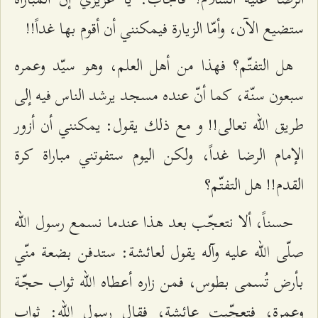
ستضيع الآن، وأمّا الزيارة فيمكنني أن أقوم بها غداً!!
هل التفتّم؟ فهذا من أهل العلم، وهو سيّد وعمره
سبعون سنّة، كما أنّ عنده مسجد يرشد الناس فيه إلى
طريق الله تعالى!! و مع ذلك يقول: يمكنني أن أزور
الإمام الرضا غداً، ولكن اليوم ستفوتني مباراة كرة
القدم!! هل التفتّم؟
حسناً، ألا نتعجّب بعد هذا عندما نسمع رسول الله
صلّى الله عليه وآله يقول لعائشة: ستدفن بضعة منّي
بأرض تُسمى بطوس، فمن زاره أعطاه الله ثواب حجّة
وعمرة، فتعجّبت عائشة، فقال رسول الله: ثواب