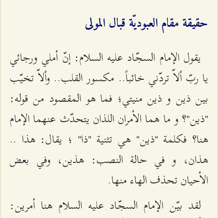
حقيقة مقام العبوديّة قبال المولى
يقول الإمام السجّاد عليه السلام: إنّ أملي ورجائي
يا ربّ ألاّ تردّني خائباً.. مكسور القلب.. وألاّ تخيّب
بين ذين و ذين منيتي؛ فما هو المقصود من قوله:
"ذين"؟ و ما هما الأمران اللذان يتحدّث عنهما الإمام
هنا؟ فكلمة "ذين" هي تثنية "ذا" ؛ يقال: هذا ..
هذان، و في حالة النصب: هذين، وفي بعض
الأحيان تحذف الهاء منها.
لقد بيّن الإمام السجّاد عليه السلام هنا أمرين: