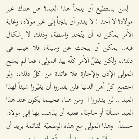
لِمن يستطيع أن يلجأ هذا العبد؟ هل هناك غير
مولاه؟ لا أحد!! لا يقدر أن يلجأ إلى غير مولاه، وغاية
الأمر يمكن له أن يتّخذ واسطة، وذلك لا إشكال
فيه.. يمكن أن يبحث عن وسيلة، فلا عيب في
ذلك، ولكن يظلّ الأمر كلّه بيد المولى، فما لم يمنح
المولى الإذن والإجازة فلا فائدة من كلّ ذلك، ولو
اجتمع كلّ أهل الدنيا فلن يقدروا أن يغيّروا شيئاً لهذا
العبد .. لن يقدروا !! ومن هنا، فحينما يكون عند هذا
العبد مسألة أو حاجة، فعليه أن يذهب بها إلى مولاه.
حسناً.. وهذا المولى مع هذه الوضعيّة القائمة يريد أن
يجيب مسألة عبده ويريد أن يحقّق له رجاءه.