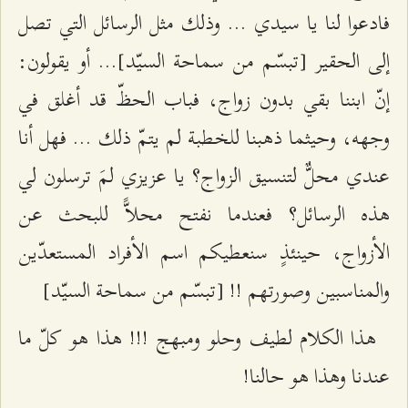
فادعوا لنا يا سيدي ... وذلك مثل الرسائل التي تصل
إلى الحقير [تبسّم من سماحة السيّد]... أو يقولون:
إنّ ابننا بقي بدون زواج، فباب الحظّ قد أغلق في
وجهه، وحيثما ذهبنا للخطبة لم يتمّ ذلك ... فهل أنا
عندي محلٌّ لتنسيق الزواج؟ يا عزيزي لمَ ترسلون لي
هذه الرسائل؟ فعندما نفتح محلاًّ للبحث عن
الأزواج، حينئذٍ سنعطيكم اسم الأفراد المستعدّين
والمناسبين وصورتهم !! [تبسّم من سماحة السيّد]
هذا الكلام لطيف وحلو ومبهج !!! هذا هو كلّ ما
عندنا وهذا هو حالنا!