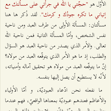
"حجّتي يا الله في جرأتي على مسألتك مع
الأوّل هو
إتياني ما تكره جودُك و كرمك"
. لقد ذُكر ها هنا
مسألتان: المسألة الأولى من طرف العبد ومن ناحية
نفس الشخص، وأمّا المسألة الثانية فمن ناحية الله
تعالى. والأمر الذي يصدر من ناحية العبد هو السؤال
والطلب، إذ ما هو الأمر الذي يتوقّعه العبد من مولاه؟
إنّ ما يتوقّعه العبد من مولاه هو تحقيق آماله وأمنياته،
لأنّه لا يستطيع أن يصل إليها بنفسه.
ما نفعله نحن ادّعاء العبوديّة، و أمّا الأولياء
والأعاظم فعندهم عبوديّة بمعناها الواقعيّ، فهم عندما
ينظرون إلى العبوديّة فإنّهم يلاحظون ذلك المعنى