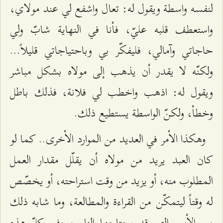
لنفسه واسطة ويقول له: تعال واشفع لي عند مولاي،
واستعطف قلبه عليّ، فأنا في النهاية شابّ ولي
حاجاتي وآمالي، فليفكّر بي وباحتياجاتي قليلاً...
ولكنّه لا يقدر أن يذهب إلى مولاه بشكل مباشر
ويقول له: اذهب واخطب لي فلانة، فذلك باطل
وخطأ، ولكنّ الواسطة يستطيع ذلك.
وهكذا الأمر في العديد من الموارد الأخرى.. كما لو
كان العبد يريد من مولاه أن يقلّل مقدار العمل
المطلوب منه، أو يزيد من وقت استراحته، أو يخصّص
له وقتاً ليتمكّن من القراءة والمطالعة، وما شابه ذلك
من الأمور التي قد يحتاجها الناس، وفي كلّ هذه