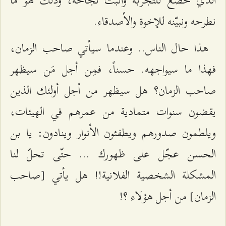
الذي خضع للتجربة وأثبت نجاحه، وذلك هو ما
نطرحه ونبيّنه للإخوة والأصدقاء.
هذا حال الناس.. وعندما سيأتي صاحب الزمان،
فهذا ما سيواجهه. حسناً، فمِن أجل مَن سيظهر
صاحب الزمان؟ هل سيظهر من أجل أولئك الذين
يقضون سنوات متمادية من عمرهم في الهيئات،
ويلطمون صدورهم ويطفئون الأنوار وينادون: يا بن
الحسن عجّل على ظهورك ... حتّى تحلّ لنا
المشكلة الشخصية الفلانية!! هل يأتي [صاحب
الزمان] من أجل هؤلاء ؟!