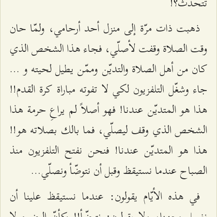
تتحدّث؟!
ذهبت ذات مرّة إلى منزل أحد أرحامي، ولمّا حان
وقت الصلاة وقفت لأصلّي، فجاء هذا الشخص الذي
كان من أهل الصلاة والتديّن وممّن يطيل لحيته و ...
جاء وشغّل التلفزيون لكي لا تفوته مباراة كرة القدم!!
هذا هو المتديّن عندنا! فهو أصلاً لم يراعِ حرمة هذا
الشخص الذي وقف ليصلّي، فما بالك بصلاته هو!!
هذا هو المتديّن عندنا! فنحن نفتح التلفزيون منذ
الصباح عندما نستيقظ وقبل أن نتوضّأ ونصلّي...
في هذه الأيّام يقولون: عندما نستيقظ علينا أن
نغسل وجهنا، ولا يقولون: نتوضّأ!! وكأنّ الوضوء لا