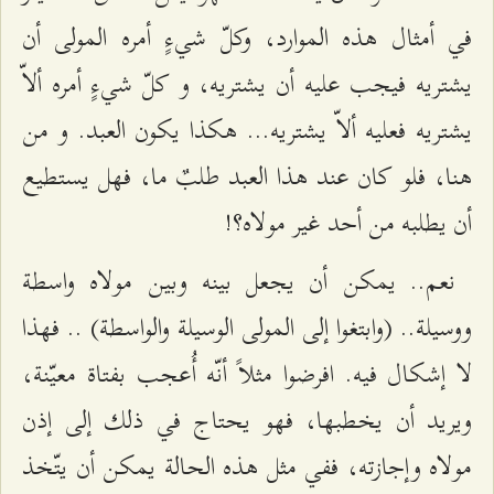
في أمثال هذه الموارد، وكلّ شيءٍ أمره المولى أن
يشتريه فيجب عليه أن يشتريه، و كلّ شيءٍ أمره ألاّ
يشتريه فعليه ألاّ يشتريه... هكذا يكون العبد. و من
هنا، فلو كان عند هذا العبد طلبٌ ما، فهل يستطيع
أن يطلبه من أحد غير مولاه؟!
نعم.. يمكن أن يجعل بينه وبين مولاه واسطة
ووسيلة.. (وابتغوا إلى المولى الوسيلة والواسطة) .. فهذا
لا إشكال فيه. افرضوا مثلاً أنّه أُعجب بفتاة معيّنة،
ويريد أن يخطبها، فهو يحتاج في ذلك إلى إذن
مولاه وإجازته، ففي مثل هذه الحالة يمكن أن يتّخذ