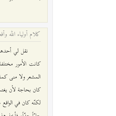
كلام أولياء الله وأف
نقل لي أحدهم
كانت الأمور مختلف
المشعر ولا منى كما 
كان بحاجة لأن يغتسل
لكنّه كان في الواقع 
حارّاً جدّاً، فأخذ هذ