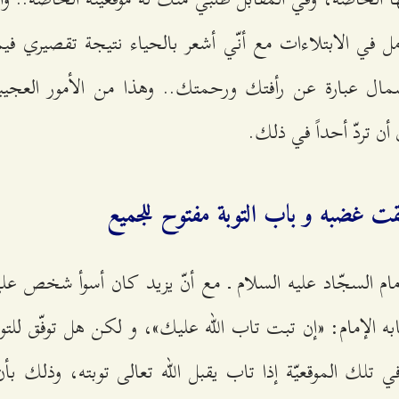
ل في الابتلاءات مع أنّي أشعر بالحياء نتيجة تقصيري فيما
رأسمال عبارة عن رأفتك ورحمتك.. وهذا من الأمور العجيب
 تردّ أحداً في ذلك.
بقت غضبه و باب التوبة مفتوح للجميع
إمام السجّاد عليه السلام ـ مع أنّ يزيد كان أسوأ شخص ع
ابه الإمام: «إن تبت تاب الله عليك»، و لكن هل توفّق للت
في تلك الموقعيّة إذا تاب يقبل الله تعالى توبته، وذلك بأ