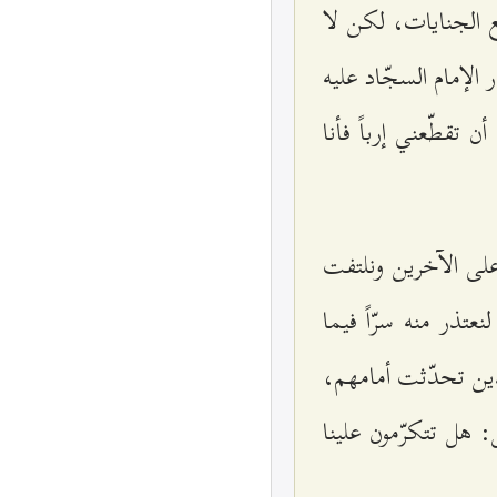
ظع الجنايات، لكن لا
لإمام السجّاد عليه
تقطّعني إرباً فأنا
على الآخرين ونلتفت
تذر منه سرّاً فيما
ذين تحدّثت أمامهم،
هل تتكرّمون علينا