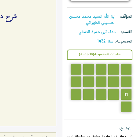
شرح دعاء أبي ح
المؤلّف
آية الله السيد محمد محسن
الحسيني الطهراني
القسم
دعاء أبي حمزة الثمالي
المجموعة
سنة 1432
جلسات المجموعة(16 جلسة)
5
4
3
2
1
10
9
8
7
6
15
14
13
12
11
16
التوضيح