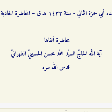
مزة الثمالي - سنة ۱٤٣٢ هـ ق – المحاضرة الحادية عشرة
محاضرة ألقاها
آية الله الحاجّ السيّد محمّد محسن الحسينيّ الطهرانيّ
قدس الله سره