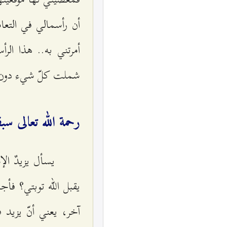
أن رأسمالي في التعام
أمرتني به.. هذا ال
شملت كلّ شيء دون أن
رحمة الله تعالى س
يسأل يزيدٌ ال
يقبل الله توبتي؟ فأج
آخر، يعني أنّ يزيد 