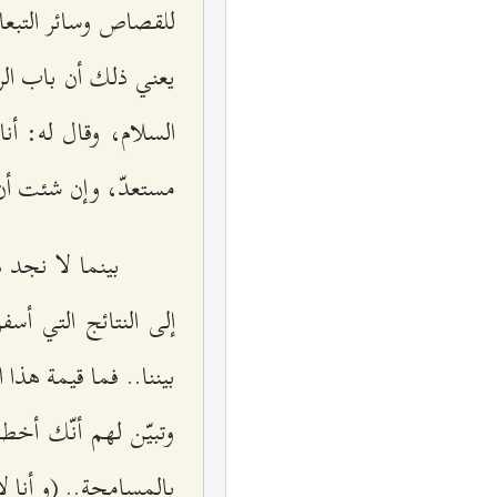
للقصاص وسائر التبعات
يعني ذلك أن باب الر
السلام، وقال له: أن
مستعدّ، وإن شئت أن ت
بينما لا نجد 
إلى النتائج التي أس
بيننا.. فما قيمة هذ
وتبيّن لهم أنّك أخ
بالمسامحة.. (و أنا ل