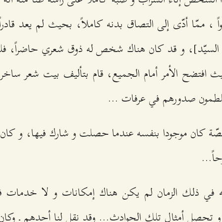
 ، ممّا أدّى إلى التصاق بدنه كاملاً، بحيث لم يعد قادرا
يّد]، و قد كان هناك شخص له ذوق شعري حاضراً، فلم
حيث افتضح الأمر أمام الجميع، قام بتأليف بيت شعر ساخر
يلطمون صدورهم في عرفات ...
قصّة كان موجودا بنفسه عندما حصلت و شارك فيها، و كان رجل
اً...
ّه في ذلك الزمان لم يكن هناك إمكانات و لا خدمات 
 تحصل أمثال تلك الحوادث... وقد نقل لنا أحدهم ـ وكان خط