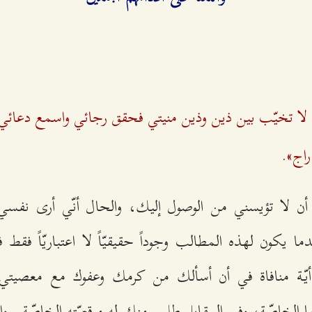
لا تخيّب بين ذين وذين منيتي فحقق رجائي واسمع دعائي 
اج».
 أن لا تؤيسني من الوصول إليك، والحال أنّي أرى نفسي
ما يكون لهذه المطالب وجوداً حقيقيّاً لا اعتباريّاً فقط
ا أيّة منافاة في أن أسألك من كرمك وعفوك مع معصيتي 
ا الخاصّة، وفي المقابل طلبي منك له موقعيّته الخاصّة.. و