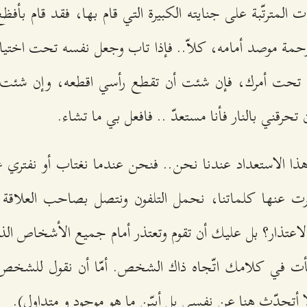
 المترتّبة على جنايته الكبيرة التي قام بها، فقد قام بأف
حمة موصد أمامه، كلاّ.. فإذا تاب وجعل نفسه تحت اختيار ا
ا تحت أمرك، فإن شئت أن تقطع رأسي اقطعه، وإن شئت أن 
حرقني بالنار فأنا مستعدّ .. فافعل بي ما تشاء.
هذا الاستعداد عندنا نحن.. فنحن عندما نغتاب أو نفتري 
فرت عنها كلماتنا، نحمل التلفون ونتصل بصاحب العلاقة لنع
ا الاعتذار؟ بل عليك أن تقوم وتعتذر أمام جميع الأشخاص ال
طأت في كلامك اتّجاه ذاك الشخص. أمّا أن نقول للشخص: 
ا أتحدّث هنا عن نفسي بل أبيّن ما هو موجود و متداول).