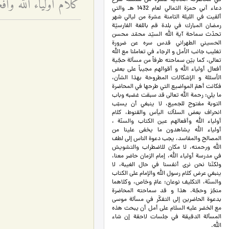
كلام أولياء الله وأف
في محاضرته الحادية عشرة من سلسلة شرح
دعاء أبي حمزة الثمالي لعام 1432 هـ والتي
ألقيت في الليلة الثامنة عشرة من ليالي شهر
رمضان المبارك في بلدة قم باللغة الفارسيّة
تحدّث سماحة آية الله السيّد محمّد محسن
الحسيني الطهراني قدس سره عن ضرورة
تغليب جانب الأمل و الرجاء في تعاملنا مع الله
تعالى، كما بيّن سماحته طرفاً من مسألة حجّية
أفعال أولياء الله و أقوالهم مجيباً على بعض
الأسئلة و الإشكالات المطروحة بهذا الشأن،
فكانت أهمّ المواضيع التي طرحها في المحاضرة
ما يلي: رحمة الله تعالى قد سبقت غضبه وباب
التوبة مفتوح للجميع، لا ينبغي أن يسبّب
انحراف بعض السلاّك اليأس والقنوط، كلام
أولياء الله وأفعالهم عين الكتاب والسنّة ،
أولياء الله يشاهدون ما يخفى علينا من
المصالح والمفاسد، يجب دعوة الناس إلى لطف
الله ورحمته، لا مكان للاضطراب والتشويش
في مدرسة أولياء الله، إمام الزمان حاضر معنا،
ولكنّنا نحن نرى أنفسنا في حال الغيبة، لا
ينبغي عرض كلام رسول الله والإمام على الكتاب
والسنّة، التكليف نوعان: عامّ وخاص، وكلاهما
منجّز وحجّة. هذا و قد سماحته المحاضرة
بدعوة الحاضرين إلى التفكّر في مسألة موسى
مع الخضر عليه السلام على أمل أن يبحث هذه
المسألة الدقيقة في جلسات لاحقة إن شاء
الله.