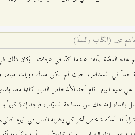
عالهم عين (الكتاب والسنّة)
 هذه القصّة بأنه: عندما كنّا في عرفات ـ وكان ذلك 
ة جداً في المشاعر، حيث لم يكن هناك دورات مياه، و
هي عليه اليوم ـ قام أحد الأشخاص الذين كانوا معنا واس
 بالماء [ضحك من سماحة السيّد]، فوجد إناءً كبيراً و ظنّ
شراباً قد أعدّه شخص آخر كي يشربه الناس في اليوم التالي،
ا الشخص إناء الشراب و صبّه كاملاً على رأسه ظنّاً منه أنّه