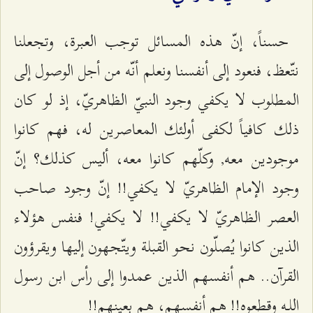
حسناً، إنّ هذه المسائل توجب العبرة، وتجعلنا
نتّعظ، فنعود إلى أنفسنا ونعلم أنّه من أجل الوصول إلى
المطلوب لا يكفي وجود النبيّ الظاهريّ، إذ لو كان
ذلك كافياً لكفى أولئك المعاصرين له، فهم كانوا
موجودين معه, وكلّهم كانوا معه، أليس كذلك؟ إنّ
وجود الإمام الظاهريّ لا يكفي!! إنّ وجود صاحب
العصر الظاهريّ لا يكفي!! لا يكفي! فنفس هؤلاء
الذين كانوا يُصلّون نحو القبلة ويتّجهون إليها ويقرؤون
القرآن.. هم أنفسهم الذين عمدوا إلى رأس ابن رسول
اللـه وقطعوه!! هم أنفسهم، هم بعينهم!!