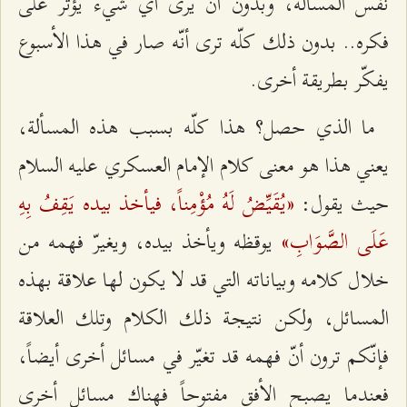
نفس المسألة، وبدون أن يرى أي شيء يؤثّر على
فكره.. بدون ذلك كلّه ترى أنّه صار في هذا الأسبوع
يفكّر بطريقة أخرى.
ما الذي حصل؟ هذا كلّه بسبب هذه المسألة،
يعني هذا هو معنى كلام الإمام العسكري عليه السلام
«يُقَيِّضُ لَهُ مُؤْمِناً، فيأخذ بيده يَقِفُ بِهِ
حيث يقول:
عَلَى الصَّوَابِ»
يوقظه ويأخذ بيده، ويغيرّ فهمه من
خلال كلامه وبياناته التي قد لا يكون لها علاقة بهذه
المسائل، ولكن نتيجة ذلك الكلام وتلك العلاقة
فإنّكم ترون أنّ فهمه قد تغيّر في مسائل أخرى أيضاً،
فعندما يصبح الأفق مفتوحاً فهناك مسائل أخرى