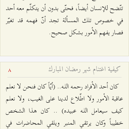
تتّضح للإنسان أيضاً، فحتّى بدون أن يتكلّم معه أحد
في خصوص تلك المسألة تجد أنّ فهمه قد تغيّر
فصار يفهم الأمور بشكل صحيح.
كيفية اغتنام شهر رمضان المبارك
8
كان أحد الأفراد رحمه اللـه.. (أيّاً كان فنحن لا نعلم
عاقبة الأمور ولا اطّلاع لدينا على الغيب، ولا نعلم
كيف سيعامل اللـه عبيده) .. كان هذا الشخص
خطيباً وكان يرتقي المنبر ويلقي المحاضرات في