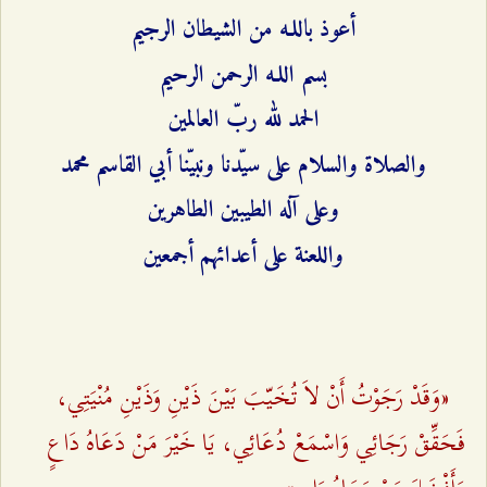
أعوذ باللـه من الشيطان الرجيم
بسم اللـه الرحمن الرحيم
الحمد لله ربّ العالمين
والصلاة والسلام على سيّدنا ونبيّنا أبي القاسم محمد
وعلى آله الطيبين الطاهرين
واللعنة على أعدائهم أجمعين
«وَقَدْ رَجَوْتُ أَنْ لاَ تُخَيّبَ بَيْنَ ذَيْنِ وَذَيْنِ مُنْيَتِي،
فَحَقِّقْ رَجَائِي وَاسْمَعْ دُعَائِي‌، يَا خَيْرَ مَنْ دَعَاهُ دَاعٍ