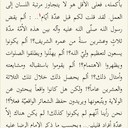
بأكمله، فعلى الأقل هو لا يتجاوز مرتبة اللسان إلى
العمل. لقد قلت لكم قبل عدّة أيّام
.. : ألم يقض
۱
رسول اللـه صلّى اللـه عليه وآله بين هذه الأمّة مدّة
ثلاثٍ وعشرين سنةً من عمره الشريف؟! ألم يكونوا
يسعون لتعظيم وليّ اللـه؟! ألم يهلّلوا ويطلقوا الصلوات
ويظهروا الاهتمام؟! ألم يقوموا باستقباله ومشايعته
وأمثال ذلك؟! ألم يحصل ذلك خلال تلك الثلاثة
والعشرين عاماً؟! ولكن هل كانوا واقعاً يبحثون عن
الولاية ويتّبعونها ويريدون حفظ الشعائر الواقعيّة فعلاً؟!
نحن رأينا أنّهم لم يكونوا كذلك! لم يكن هناك إلاّ
عدّة أفراد قليلين.. وبحسب ما ذكر الإمام الرضا عليه