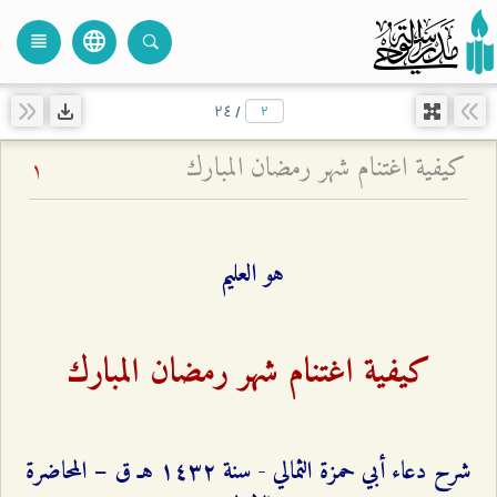
language
view_headline
close
search
۲٤
/
كيفية اغتنام شهر رمضان المبارك
1
هو العليم
كيفية اغتنام شهر رمضان المبارك
شرح دعاء أبي حمزة الثمالي - سنة ۱٤٣٢ هـ ق – المحاضرة