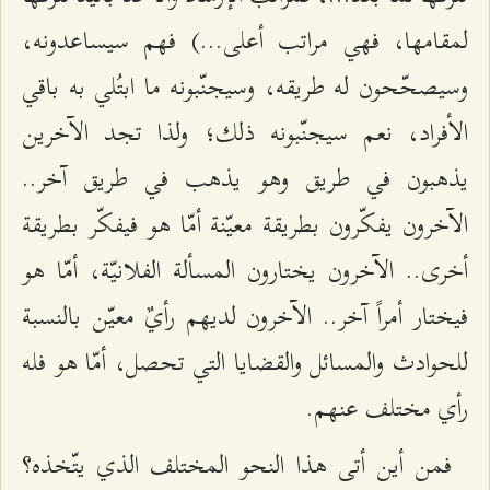
لمقامها، فهي مراتب أعلى…) فهم سيساعدونه،
وسيصحّحون له طريقه، وسيجنّبونه ما ابتُلي به باقي
الأفراد، نعم سيجنّبونه ذلك؛ ولذا تجد الآخرين
يذهبون في طريق وهو يذهب في طريق آخر..
الآخرون يفكّرون بطريقة معيّنة أمّا هو فيفكّر بطريقة
أخرى.. الآخرون يختارون المسألة الفلانيّة، أمّا هو
فيختار أمراً آخر.. الآخرون لديهم رأيٌ معيّن بالنسبة
للحوادث والمسائل والقضايا التي تحصل، أمّا هو فله
رأي مختلف عنهم.
فمن أين أتى هذا النحو المختلف الذي يتّخذه؟