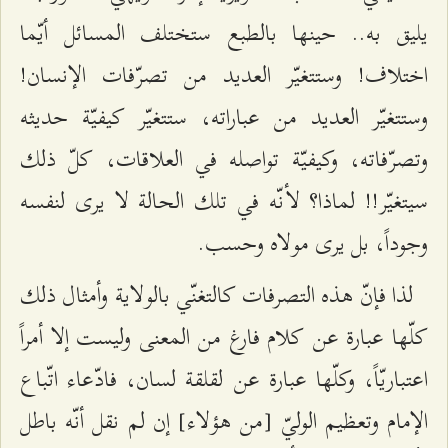
يليق به.. حينها بالطبع ستختلف المسائل أيّما
اختلاف! وستتغيّر العديد من تصرّفات الإنسان!
وستتغيّر العديد من عباراته، ستتغيّر كيفيّة حديثه
وتصرّفاته، وكيفيّة تواصله في العلاقات، كلّ ذلك
سيتغيّر!! لماذا؟ لأنّه في تلك الحالة لا يرى لنفسه
وجوداً، بل يرى مولاه وحسب.
لذا فإنّ هذه التصرفات كالتغنّي بالولاية وأمثال ذلك
كلّها عبارة عن كلام فارغ من المعنى وليست إلا أمراً
اعتباريّاً، وكلّها عبارة عن لقلقة لسان، فادّعاء اتّباع
الإمام وتعظيم الوليّ [من هؤلاء] إن لم نقل أنّه باطل