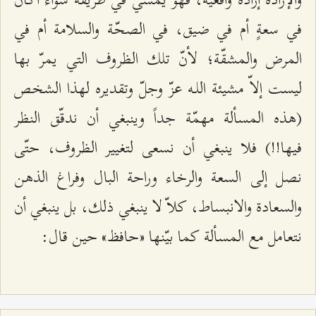
في سعةٍ أم في ضيق، في الصحّة والسلامة أم في
المرض والمشقّة؛ لأنّ تلك الظروف التي يمرّ بها
ليست إلاّ مشيئة اللـه عزّ وجلّ وتقديره لهذا الشخص
(هذه المسألة مهمّة جداً وينبغي أن ندقّق النظر
فيها!!) فلا ينبغي أن نسعى لتغيير الظروف، حتّى
نصل إلى السعة والرخاء وراحة البال وفراغ الذهن
والسعادة والانبساط، كلاّ لا ينبغي ذلك، بل ينبغي أن
نتعامل مع المسألة كما بيّنها «حافظ» حين قال: