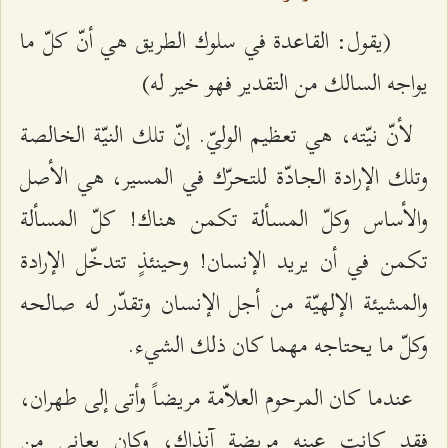
(يقول: القاعدة في سلوك الطريق هي أنّ كلّ ما
يواجه السالك من التقدير فهو خير له)
لأنّ نيّته، هي تعظيم الوليّ. إنّ تلك النيّة الخالصة
وتلك الإرادة الجادّة للتحرّك في المسير، هي الأصل
والأساس وكلّ المسألة تكمن هناك! كلّ المسألة
تكمن في أن يريد الإنسان! وحينئذٍ تتدخّل الإرادة
والمشيئة الإلهيّة من أجل الإنسان وتقدّر له صالحه
وكلّ ما يحتاجه مهما كان ذلك الشيء.
عندما كان المرحوم العلاّمة مريضاً وأتى إلى طهران،
فقد كانت عينه مريضة آنذاك، وكان يعاني من