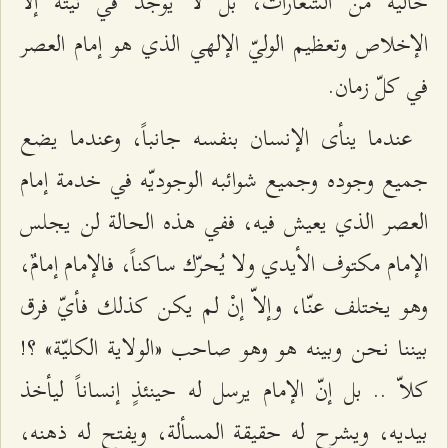
خالية من الشعارات، بل لا يوجد في نيّته إلاّ
الإخلاص وتعظيم الوليّ الإلهي الذي هو إمام العصر
في كلّ زمان.
عندما ينأى الإنسان بنفسه جانباً، وعندما يضع
جميع وجوده وجميع شوائبه الوجوديّه في خدمة إمام
العصر الذي يعيش فيه، ففي هذه الحالة لن يجلس
الإمام مكتوف الأيدي ولا يُحرّك ساكناً، فالإمام إمامٌ،
وهو يختلف عنّا، وإلاّ إنْ لم يكن كذلك فأيّ فرق
بيننا نحن وبينه هو وهو صاحب «الولاية الكليّة» ؟!
كلاّ .. بل إنّ الإمام يرسل له حينئذٍ إنساناً ليأخذ
بيديه، ويشرح له حقيقة المسألة، ويفتح له ذهنه،