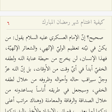
كيفية اغتنام شهر رمضان المبارك
6
صحيح؟ إنّ الإمام العسكري عليه السلام يقول: من
يكنْ في نيّته تعظيم الوليّ الإلهي، والشعائر الإلهيّة،
فهذا الإنسان، لن يخرج من حيطة عناية اللـه ولطفه
الخفيّ أبداً في أيّ وقت من الأوقات، بل إنّ اللـه عزّ
وجلّ سيراقب حاله وأحواله وظروفه من خلال لطفه
الخفي، وسيجعل في طريقه أُناساً يساعدونه من
خلال الصداقة والرفاقة والمعاملة (وهناك مراتب أعلى
نتركها لما بعد…، فمراتب الإرشاد والأخذ باليد نتركها