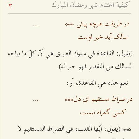
كيفية اغتنام شهر رمضان المبارك
3
در طريقت هرچه پيش
***
...
سالک آيد خير اوست
(يقول: القاعدة في سلوك الطريق هي أنّ كلّ ما يواجه
السالك من التقدير فهو خير له)
نعم هذه هي القاعدة، أو:
در صراط مستقيم ای دل
***
...
کسی گمراه نيست
*** (يقول: أيّها القلب، في الصراط المستقيم لا