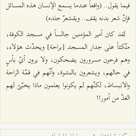
فيما يقول.. (واقعاً عندما يسمع الإنسان هذه المسائل
فإنّ شعر بدنه يقف.. ويقشعرّ جلده)
لقد كان أمير المؤمنين جالساً في مسجد الكوفة،
متّكئاً على جدار المسجد [براحة] ويحدّث هؤلاء،
وهم فرحون مسرورون يضحكون، ولا يرون أيّ بأسٍ
في حالهم، ويشعرون بالنشوة، وأنّهم في قمّة الراحة
والانبساط، لكنّهم لم يكونوا يعلمون ماذا يخبّئ لهم
الغدّ من أمور!!