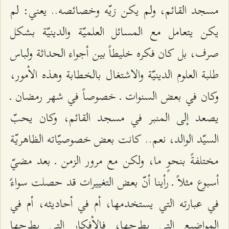
مسجد القائم، ولم يكن زيّه وخصائصه.. يعني: لم
يكن يتعامل مع المسائل العلميّة والدينيّة بشكل
صرف، بل كان فكره خليطاً بين أجواء الحداثة ولباس
طلبة العلوم الدينيّة والاشتغال بالخطابة وهذه الأمور،
وكان في بعض السنوات ـ خصوصاً في شهر رمضان ـ
يصعد إلى المنبر في مسجد القائم، وكان يحبّ
السيّد الوالد، نعم.. كانت بعض خصوصيّاته الظاهريّة
مختلفةً بنحوٍ ما، ولكن مع مرور الزمن ـ بعد مضيّ
أسبوع مثلاً ـ رأينا أنّ بعض التغييرات قد حصلت سواءً
في عبارته التي يستخدمها، أم في أحاديثه، أم في
المواضيع التي يطرحها، فالأفكار التي يطرحها