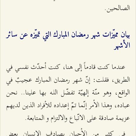
الصالحين.
بيان مميّزات شهر رمضان المبارك التي تميّزه عن سائر
الأشهر
عندما كنت قادماً إلى هنا، كنت أحدّث نفسي في
الطريق، فقلت: إنّ شهر رمضان المبارك عجيبٌ في
الواقع، وهو منّة إلهيّة تفضّل اللـه بها علينا.. نحن
عباده، وهذا الأمر إنّما تمّ إعداده للأفراد الذين لديهم
عزيمة صادقة على الاتّباع والالتزام و المتابعة.
في كثير من الأحيان يصادف الإنسان بعض