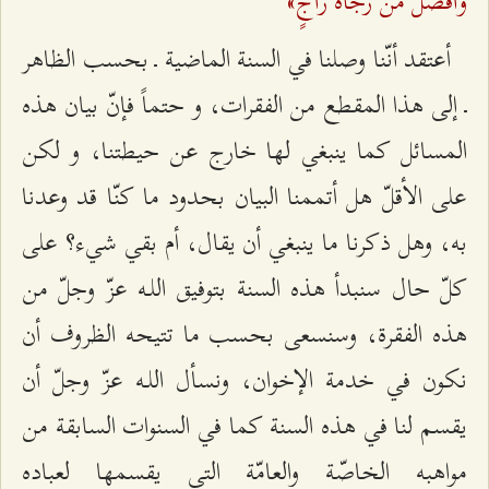
وَأَفْضَلَ مَنْ رَجَاهُ رَاجٍ‌»
أعتقد أنّنا وصلنا في السنة الماضية ـ بحسب الظاهر
ـ إلى هذا المقطع من الفقرات، و حتماً فإنّ بيان هذه
المسائل كما ينبغي لها خارج عن حيطتنا، و لكن
على الأقلّ هل أتممنا البيان بحدود ما كنّا قد وعدنا
به، وهل ذكرنا ما ينبغي أن يقال، أم بقي شيء؟ على
كلّ حال سنبدأ هذه السنة بتوفيق اللـه عزّ وجلّ من
هذه الفقرة، وسنسعى بحسب ما تتيحه الظروف أن
نكون في خدمة الإخوان، ونسأل اللـه عزّ وجلّ أن
يقسم لنا في هذه السنة كما في السنوات السابقة من
مواهبه الخاصّة والعامّة التي يقسمها لعباده