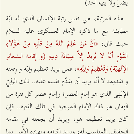
يضلّ ولا يتيه أحد)
هذه المرتبة، هي نفس رتبة الإنسان الذي له نيّة
مطابقة مع ما ذكره الإمام العسكري عليه السلام
«أنَّ مَنْ عَلِمَ اللـهُ مِنْ قَلْبِهِ مِنْ هَؤُلاءِ
حيث قال:
القَوْمِ أنَّهُ لا يُرِيدُ إلاّ صِيَانَةَ دِينِهِ (و إقامة الشعائر
الإلهيّة) وَتَعْظِيمَ وَلِيِّهِ»
، فمن يريد تعظيم وليّه و رِفعته
و تقديمه لا أنّه يريد أن يقدّم نفسه عليه.. ذلك الوليّ
الإلهي الذي هو إمام العصر؛ وإمام عصر كل فترة من
الزمان هو ذاك الإمام الموجود في تلك الفترة.. فإن
كان يريد تعظيمه هو، ويريد أن يجعله في مقامه
الحقيقي المناسب له، ويريد إكرامه ويهيّء الأمور بما