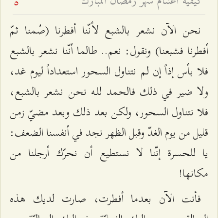
كيفية اغتنام شهر رمضان المبارك
5
نحن الآن نشعر بالشبع لأنّنا أفطرنا (صُمنا ثمّ
أفطرنا فشبعنا) ونقول: نعم.. طالما أنّنا نشعر بالشبع
فلا بأس إذاً إن لم نتناول السحور استعداداً ليوم غد،
ولا ضير في ذلك فالحمد للـه نحن نشعر بالشبع،
فلا نتناول السحور، ولكن بعد ذلك وبعد مضيّ زمن
قليل من يوم الغدّ وقبل الظهر نجد في أنفسنا الضعف:
يا للحسرة إنّنا لا نستطيع أن نحرّك أرجلنا من
مكانها!
فأنت الآن بعدما أفطرت، صارت لديك هذه