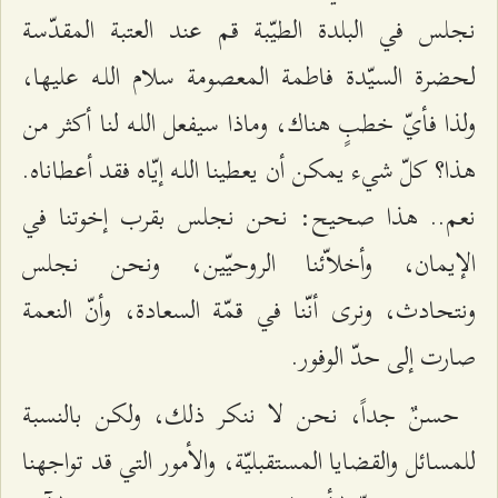
نجلس في البلدة الطيّبة قم عند العتبة المقدّسة
لحضرة السيّدة فاطمة المعصومة سلام اللـه عليها،
ولذا فأيّ خطبٍ هناك، وماذا سيفعل اللـه لنا أكثر من
هذا؟ كلّ شيء يمكن أن يعطينا اللـه إيّاه فقد أعطاناه.
نعم.. هذا صحيح: نحن نجلس بقرب إخوتنا في
الإيمان، وأخلاّئنا الروحيّين، ونحن نجلس
ونتحادث، ونرى أنّنا في قمّة السعادة، وأنّ النعمة
صارت إلى حدّ الوفور.
حسنٌ جداً، نحن لا ننكر ذلك، ولكن بالنسبة
للمسائل والقضايا المستقبليّة، والأمور التي قد تواجهنا