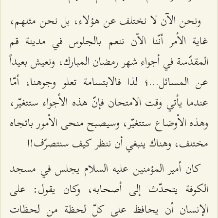
ونحن الآن لا نختلف عن هؤلاء، بل نحن مثلهم،
غاية الأمر أنّنا الآن ننعم بالجلوس في مدينة قم
المقدّسة في أجواء شهر رمضان المبارك، ونعيش بعيداً
عن المسائل…؛ لذا فالابتسامة تعلو وجوهنا، أمّا
عندما يأتي وقت الامتحان فإنّ هذه الأجواء ستتغيّر،
وهذه الأوضاع ستتغيّر، وسيصبح منحى الأمور باتجاه
مختلف، وهناك ينبغي أن ننظر كيف سنتصرّف!!
كان أمير المؤمنين عليه السلام يجلس في مسجد
الكوفة يتحدّث إلى أصحابه، وكان يقول: على
الإنسان أن يحافظ على كلّ لحظة من لحظات