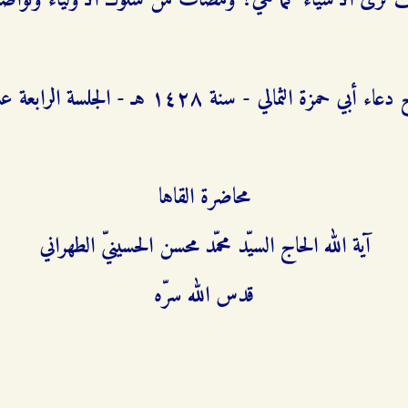
نرى الأشياء كما هي؟ ومضات من سلوك الأولياء وتواض
ء أبي حمزة الثمالي - سنة ۱٤٢۸ هـ - الجلسة الرابعة عشرة
محاضرة القاها
آية الله الحاج السيّد محمّد محسن الحسينيّ الطهراني
قدس الله سرّه