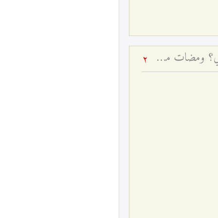
شهادة الأشياء وحقيقتها التكوينية في ميزان العرفان - كيف نرى الأشياء كما هي؟ ومضات من سلوك الأولياء وتواضعهم
2