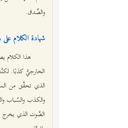
والصِّدق.
شهادة الكلام على و
هذا الكلام يص
الخارجيُّ كذبًا. لكنّ
الذي تحقَّق من المتكل
والكذب والسّباب والش
الصَّوت الذي يخرج من