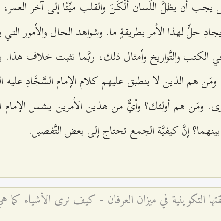
يجب أن يظلَّ اللِّسان ألْكَنَ والقلب ميِّتًا إلى آخر العمر، أ
ن إيجادِ حلٍّ لهذا الأمر بطريقةٍ ما. وشواهد الحال والأمور ال
في الكتب والتَّواريخ وأمثال ذلك، ربَّما تثبت خلاف هذا.
َن هم الذين لا ينطبق عليهم كلام الإمام السَّجَّادِ عليه ال
. ومَن هم أولئك؟ وأيٌّ من هذين الأمرين يشمل الإمام السَّ
ما؟ إنَّ كيفيَّة الجمع تحتاج إلى بعض التَّفصيل.