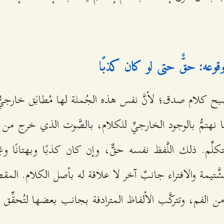
قوعه: حقٌّ حتى لو كان كذبًا
بح كلام صدق؛ لأنَّ نفس هذه الجُملة لها مُطابَق خارجيٌّ،
َنا نهتمُّ بالوجود الخارجيِّ للكلام، بالصَّوت الذي خرج من فم
ِّم. ذلك اللَّفظ نفسه حقٌّ، وإن كان كذبًا وبهتانًا وغِيبة
َّتيمة والافتراء جانبٌ آخر لا علاقة له بأصل الكلام. الم
 الفم، وتتركَّب الألفاظ المترادفة بجانب بعضها لتُحقِّق كل