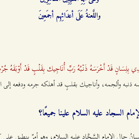
واللَّعنةُ عَلَى أعدَائِهِم أجمَعِينَ‌
ِي بِلِسَانٍ قَدْ أَخْرَسَهُ ذَنْبُهُ رَبِّ أُنَاجِيك بِقَلْبٍ قَدْ أَوْبَقَهُ جُرْ
ه ذنبه وألجمه، وأناجيك بقلبٍ قد أهلكه جرمه ودفعه إلى الهل
م السجاد عليه السلام علينا جميعًا؟
سانُ حالِ الإمامِ السَّجَّادِ عليه السلام، وهو أمرٌ ينطبق على كل