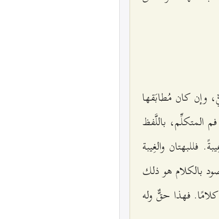
 وإن كان مُطابَقها
 المتكلِّم، باللَّفظ
ً. فللبهتان والغِيبة
قصود بالكلام هو ذلك
امًا. فهذا حقٌّ وله