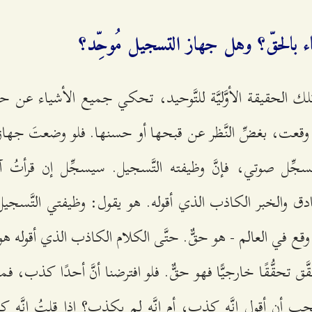
 بالحقّ؟ وهل جهاز التسجيل مُوحِّد؟
تلك الحقيقة الأوَّليَّة للتَّوحيد، تحكي جميع الأشياء عن حقيق
التي وقعت، بغضِّ النَّظر عن قبحها أو حسنها. فلو وضعتَ جه
جِّل صوتي، فإنَّ وظيفته التَّسجيل. سيسجِّل إن قرأتُ آيةً
ادق والخبر الكاذب الذي أقوله. هو يقول: وظيفتي التَّسجي
 وقع في العالم - هو حقٌّ. حتَّى الكلام الكاذب الذي أقوله 
َّق تحقُّقًا خارجيًّا فهو حقٌّ. فلو افترضنا أنَّ أحدًا كذب،
جب أن أقول إنَّه كذب، أم إنَّه لم يكذب؟ إذا قلتُ إنَّه 