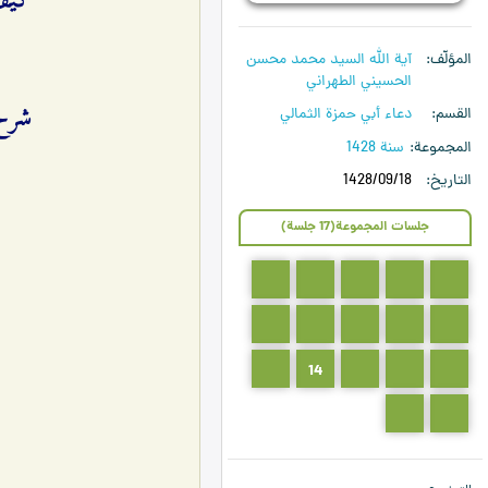
كيف 
المؤلّف
آية الله السيد محمد محسن
الحسيني الطهراني
شرح دعا
القسم
دعاء أبي حمزة الثمالي
المجموعة
سنة 1428
التاريخ
1428/09/18
جلسات المجموعة(17 جلسة)
5
4
3
2
1
10
9
8
7
6
15
14
13
12
11
17
16