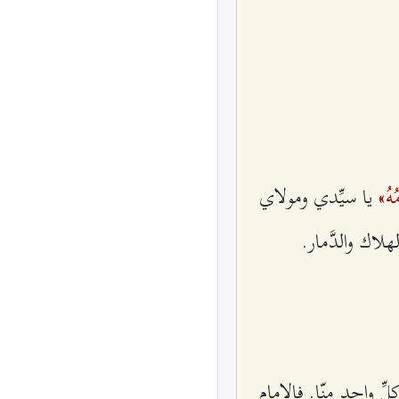
مُهُ»
يا سيِّدي ومولاي
اك والدَّمار.
ِّ واحدٍ منّا. فالإمام