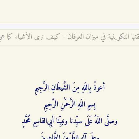
أعوذُ بِاللَهِ مِنَ الشَّيطَانِ الرَّجِيمِ
بِسمِ اللَهِ الرَّحمَٰنِ الرَّحِيمِ
وصلَّى اللَهُ عَلَى سيِّدنا ونبيِّنا أبِي‌القاسِمِ مُحَمَّدٍ
وعلَى آلِهِ الطَّيِّبِينَ الطَّاهِرِينَ