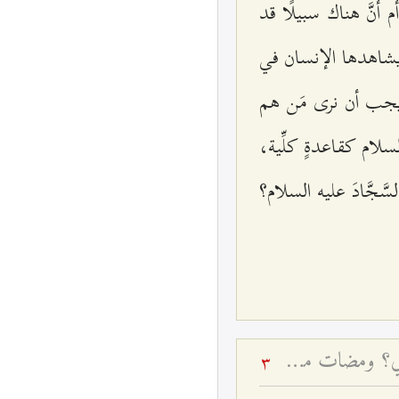
م أنَّ هناك سبيلًا قد
تي يشاهدها الإنسان في
 يجب أن نرى مَن هم
سلام كقاعدةٍ كلِّية،
جَّادَ عليه السلام؟
شهادة الأشياء وحقيقتها التكوينية في ميزان العرفان - كيف نرى الأشياء كما هي؟ ومضات من سلوك الأولياء وتواضعهم
3