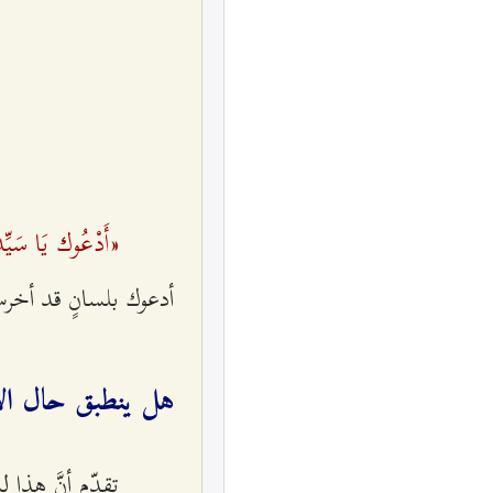
«أَدْعُوك يَا سَيِّد
أدعوك بلسانٍ قد أخرس
هل ينطبق حال الإما
تقدّم أنَّ هذا ل