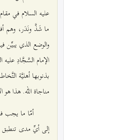
عليه السلام في مقام بي
ما شَذَّ ونَدَر، وهم
والوضع الذي يبيِّن في
الإمام السَّجَّادِ عليه
بذنوبها أهليَّة التَّ
مناجاة الله. هذا هو الأم
أمّا ما يجب فعل
إلى أيِّ مدى تنطبق قض