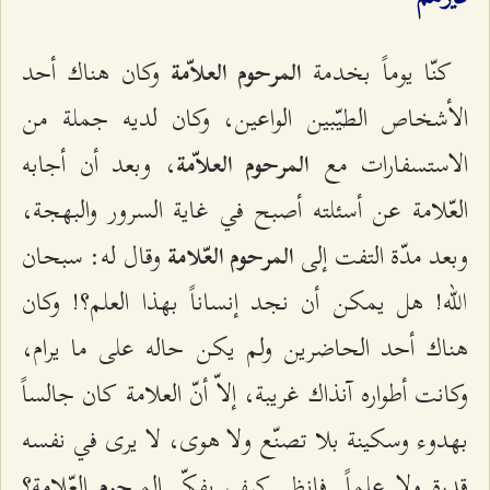
كنّا يوماً بخدمة
وكان هناك أحد
المرحوم العلاّمة
الأشخاص الطيّبين الواعين، وكان لديه جملة من
الاستسفارات مع
، وبعد أن أجابه
المرحوم العلاّمة
العّلامة عن أسئلته أصبح في غاية السرور والبهجة،
وبعد مدّة التفت إلى
وقال له: سبحان
المرحوم العّلامة
الله! هل يمكن أن نجد إنساناً بهذا العلم؟! وكان
هناك أحد الحاضرين ولم يكن حاله على ما يرام،
وكانت أطواره آنذاك غريبة، إلاّ أنّ العلامة كان جالساً
بهدوء وسكينة بلا تصنّع ولا هوى، لا يرى في نفسه
قدرة ولا علماً. فانظر كيف يفكّر المرحوم العّلامة؟