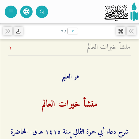
language
view_headline
close
search
٩
/
منشأ خيرات العالم
1
هو العليم
منشأ خيرات العالم
شرح دعاء أبي حمزة الثمالي-سنة ۱٤۱٥ هـ ق- المحاضرة