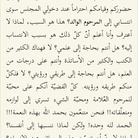
حضوركم وقيامكم احتراماً عند دخولي المجلس سوى
انتسابي إلى
؟ هذا هو السبب، لماذا لا
المرحوم الوالد
أعترف وأنا أعلم أنّ كلّ ذلك هو بسبب الانتساب
إليه؟ هل أنتم بحاجة إلى علمي؟ لا فهناك الكثير من
الكتب والكثير من الأساتذة وأنتم على درجات من
العلم، هل أنتم بحاجة إلى طريقي ورؤيتي؟ لا فلكلّ
منكم طريقه ورؤيته. كلّ القضيّة أنّكم على محبّة
للمرحوم العّلامة ومحبّة الشيء تسري إلى لوازمه
ومتعلّقاته!! فنحن متنعّمون بحمد الله بهذه النعمة!!!
الحمد لله وحده! ولكن لماذا ننسبها إلى أنفسنا؟
لماذا لا بدّ أن تترسّخ هذه المسائل عند الإنسان؟