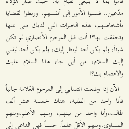
قاموا بما لا ينبغي القيام به، حيث صار هؤلاء
مدّعين.. فنسبوا الأمور إلى أنفسهم، وربطوا القضايا
بأشخاصهم، هذه الخيرات التي لديك متى نلتها
وتحققت بها؟! أنت قبل المرحوم الأنصاري لم تكن
شيئاً، ولم يكن أحد لينظر إليك، ولم يكن أحد ليقلي
إليك السلام، من أين جاء هذا السلام عليك
والاهتمام بك؟!
الآن إذا وضعت انتسابي إلى المرحوم العّلامة جانباً
فأنا واحد من الطلبة، هناك خمسة عشر ألف
طالب،وأنا واحد من بينهم، ومنهم الأعلم،ومنهم
المساوي،ومنهم الأقلّ علماً. حسناً فهل الداعي إلى