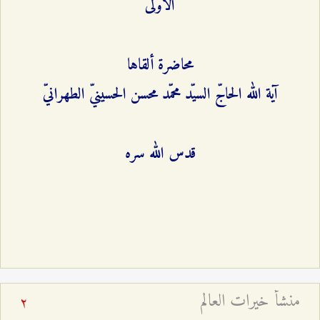
الأولى
محاضرة ألقاها
آية الله الحاجّ السيّد محمّد محسن الحسينيّ الطهرانيّ
قدس الله سره
منشأ خيرات العالم
2