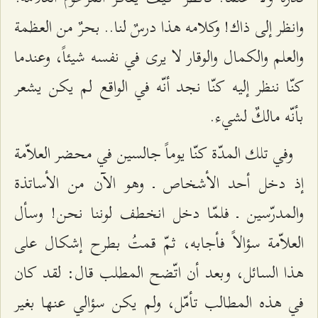
وانظر إلى ذاك! وكلامه هذا درسٌ لنا.. بحرٌ من العظمة
والعلم والكمال والوقار لا يرى في نفسه شيئاً، وعندما
كنّا ننظر إليه كنّا نجد أنّه في الواقع لم يكن يشعر
بأنّه مالكٌ لشيء.
وفي تلك المدّة كنّا يوماً جالسين في محضر العلاّمة
إذ دخل أحد الأشخاص ـ وهو الآن من الأساتذة
والمدرّسين ـ فلمّا دخل انخطف لوننا نحن! وسأل
العلاّمة سؤالاً فأجابه، ثمّ قمتُ بطرح إشكال على
هذا السائل، وبعد أن اتّضح المطلب قال: لقد كان
في هذه المطالب تأمّل، ولم يكن سؤالي عنها بغير