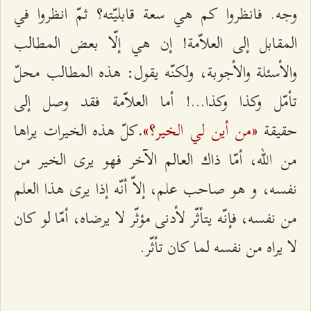
وجه. فانظروا كم هي سعة قابليّته؟ ثمّ انظروا في
المقابل إلى العلاّمة! إن هي إلّا بعض المطالب
والأسئلة والأجوبة، ولكنّه يقول: هذه المطالب محلّ
تأمّل وكذا وكذا...! أما العلاّمة فقد وصل إلى
«من أين لي الخير؟»
حقيقة
كلّ هذه الخيرات يراها
.
من الله، أمّا ذاك العالم الآخر فهو يرى الخير من
نفسه، و هو صاحب علم، إلاّ أنّه إذا يرى هذا العلم
من نفسه، فإنّه يتأثّر لأدنى مؤثّر لا يرضاه، أمّا لو كان
لا يراه من نفسه لما كان تأثّر.