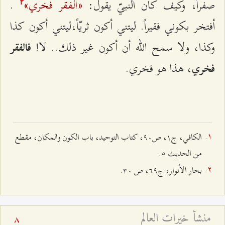
«الفقر فخري»
صفراً، وكيف كان النبيّ يقول:
.
٢
أفتخر بكوني فقيراً. ليتني أكون ثريّاً،ليتني أكون كذا
وكذا، ولا سمح الله أن أكون غير ذلك.. لا!
فالفقر
، هذا هو فخري.
فخري
الكافي، ج۱، ص٩۰، كتاب التوحيد، باب الكون والمكان، مقطع
من الحديث ٥.
بحار الأنوار، ج٦٩، ص ٣۰.
منشأ خيرات العالم
8