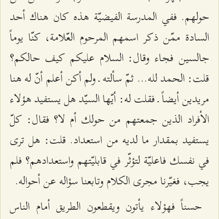
حولهم. ففي المدرسة الفيضيّة هذه كان هناك أحد
السادة ممّن ذكر اسمهم المرحوم العّلامة، كنّا يوماً
جالسين فجاء وقال: السلام عليكم كيف حالكم؟
قلت: الحمد لله... ثمّ سألته ـ ولم أكن أعلم أنّ له هنا
مريدين أيضاً ـ فقلت له: أيّها السيّد هل يستفيد هؤلاء
الأفراد الذين جمعتهم من حولك أم لا؟ فقال: كلّ
يستفيد بمقدار ما لديه من استعداد. قلت: هل ترى
في نفسك فاعليّة لتؤثّر في قابليّتهم واستعدادهم؟ فلم
يجب، فغيّرنا مجرى الكلام وتابعنا سؤاله عن أحواله.
حسناً فهؤلاء يأتون ويقطعون الطريق أمام الناس