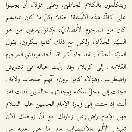
ويتكلّمون بالكلام الخاطئ، وعلى هؤلاء أن يجيبوا
على كافّة هذه الأسئلة! جيّد؟ وكلّ ما كان عندهم
كان من المرحوم الأنصاريّ، وكانوا يعرفون من هو
السيّد الحدّاد، ولكن مع ذلك كانوا ينكرون. يقول
السيّد الحدّاد: لقد جاء أكبر آقا ـ أحد مريدي المرحوم
العّلامة ـ إلى كربلاء وقد رأيت عياله في تشويش
واضطراب ـ وهؤلاء كانوا يرون؛ أنّهم أصحاب ولاية ـ
فجئت إلى محلّ سكنه ووجدتهم جالسين فقلت له:
أنت إذ جئت إلى زيارة الإمام الحسين عليه السلام
فهل الإمام راض ٍعن زيارتك مع أنّ زوجتك الآن
تعيش الألم والاضطراب مع ما هي عليه من