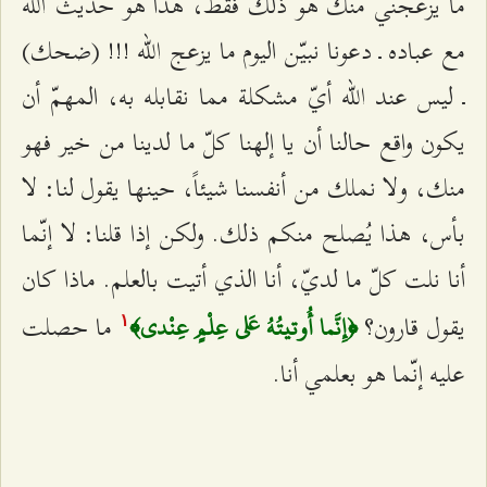
ما يزعجني منك هو ذلك فقط، هذا هو حديث الله
مع عباده ـ دعونا نبيّن اليوم ما يزعج الله !!! (ضحك)
ـ ليس عند الله أيّ مشكلة مما نقابله به، المهمّ أن
يكون واقع حالنا أن يا إلهنا كلّ ما لدينا من خير فهو
منك، ولا نملك من أنفسنا شيئاً، حينها يقول لنا: لا
بأس، هذا يُصلح منكم ذلك. ولكن إذا قلنا: لا إنّما
أنا نلت كلّ ما لديّ، أنا الذي أتيت بالعلم. ماذا كان
يقول قارون؟
ما حصلت
﴿إِنَّما أُوتيتُهُ عَلى‌ عِلْمٍ عِنْدي﴾
۱
عليه إنّما هو بعلمي أنا.