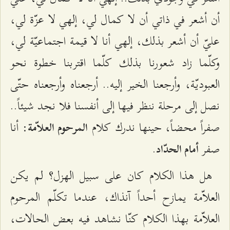
أن أشعر في ذاتي أن لا كمال لي، إلهي لا عزّة لي،
عليّ أن أشعر بذلك، إلهي أنا لا قيمة اجتماعيّة لي،
وكلّما زاد شعورنا بذلك كلّما اقتربنا خطوة نحو
العبوديّة، وأرجعنا الخير إليه.. أرجعناه وأرجعناه حتّى
نصل إلى مرحلة ننظر فيها إلى أنفسنا فلا نجد شيئاً..
صفراً محضاً، حينها ندرك كلام
: أنا
المرحوم العلاّمة
صفر
.
أمام الحدّاد
هل هذا الكلام كان على سبيل الهزل؟ لم يكن
العلاّمة يمازح أحداً آنذاك، عندما تكلّم المرحوم
العلاّمة بهذا الكلام كنّا نشاهد فيه بعض الحالات،