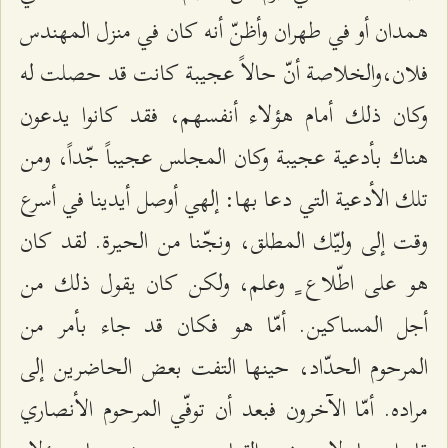
همدان أو في طهران وأظنّ أنه كان في منزل المهندس
فلان،والخلاصة أنّ حالاً عجيبة كانت قد حصلت له
وكان ذلك أمام هؤلاء أنفسهم، فقد كانوا يدعون
هناك بأدعية عجيبة وكان المجلس عجيباً جّداً، ومن
تلك الأدعية التي دعا بها: إلهي أوصل أيدينا في أسرع
وقت إلى وليّك المطلق، ونجّنا من الحيرة. لقد كان
هو على اطّلاع ٍ وعلم، ولكن كان يقول ذلك من
أجل المساكين. أمّا هو فكان قد جاء بأمر من
المرحوم الحدّاد، حينها التفت بعض الحاضرين إلى
مراده. أمّا الآخرون فبعد أن توفّي المرحوم الأنصاري