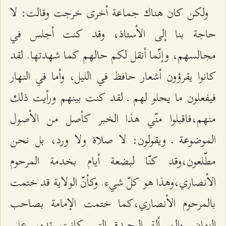
ولكن كان هناك جماعة أخرى خرجت وقالت: لا
حاجة بنا إلى الأستاذ، وقد كنت أجلس في
مجالسهم، وإنّما أنقل لكم حالهم كما شهدتها. لقد
كانوا يقرؤون أشعار حافظ في الليل، وأما في النهار
فيفعلون ما يحلو لهم ـ لقد كنت بينهم ورأيت ذلك
منهم،فاقبلوا منّي هذا الخبر كأصل من الأصول
الموضوعة ـ ويقولون: لا صلاة ولا ورد، بل نحن
مطّلعون،وقد كنّا لبضعة أيام بخدمة المرحوم
الأنصاري،وهذا هو كلّ شيء. وكأنّ الولاية قد ختمت
بالمرحوم الأنصاري،كما ختمت الإمامة بصاحب
الزمان. والمسألة الوحيدة التي كانت تدور على