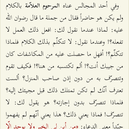
وفي أحد المجالس عناه
بالكلام
المرحوم العلاّمة
ولم يكن هو حاضراً فقال من جملة ما قال رضوان الله
عليه: لماذا عندما نقول لك: افعل ذلك العمل لا
تفعله؟! وعندما نقول: لا تتكلّم بذلك الكلام فلماذا
تتكلّم؟! أفهل ما حصلت عليه من المكاشفات كان
من جيبك أنت؟! ألم تكتسبه من هنا؟! فكيف تقوم
وتتصرّف به من دون إذن صاحب المنزل؟ ألست
تعترف أنّك لم تكن تمتلك ذلك قبل مجيئك إليه؟
فلماذا تتصرّف بدون إجازته؟ هو يقول لك: لا
تتصرّف! فماذا يعني ذلك؟ هذا يعني أنّهم لم يفهموا
«من أين لي الخير ولا يوجد إلّا
جيّداً معنى الدعاء: