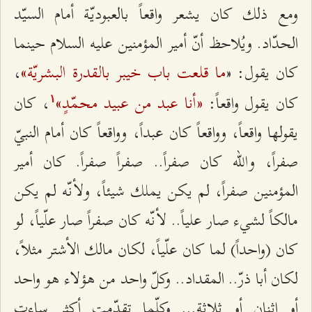
ومع ذلك كان يشعر واقعاً بالعبوديّة أمام السيّد
الحدّاد. ويُلاحظ أنّ أمير المؤمنين عليه السلام حينما
ما قلعت باب خيبر بالقدرة البشريّة»
كان يقول: «
،
«أنا عبد من عبيد محمّدٍ»
كان يقول واقعاً:
، كان
۱
يقولها واقعاً، وواقعاً كان عبداً، وواقعاً كان أمام النبيّ
صفراً، والله كان صفراً.. صفراً صفراً. كان أمير
المؤمنين صفراً، لم يكن يملك شيئاً، ولأنّه لم يكن
مالكاً لشيء صار علياً.. لأنّه كان صفراً صار علّياً، لو
كان (واحداً) لما كان علّياً، لكان مالك الأشتر مثلاً،
لكان أبا ذرّ.. المقداد.. وكلّ واحد من هؤلاء هو واحد
أو اثنان أو ثلاثة... وكلّما تقدّمت أكثر ساءت