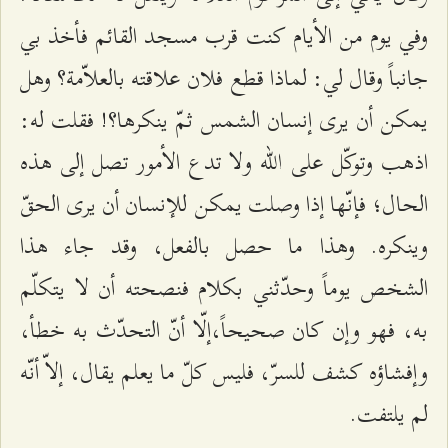
وفي يوم من الأيام كنت قرب مسجد القائم فأخذ بي
جانباً وقال لي: لماذا قطع فلان علاقته بالعلاّمة؟ وهل
يمكن أن يرى إنسان الشمس ثمّ ينكرها؟! فقلت له:
اذهب وتوكّل على الله ولا تدع الأمور تصل إلى هذه
الحال؛ فإنّها إذا وصلت يمكن للإنسان أن يرى الحقّ
وينكره. وهذا ما حصل بالفعل، وقد جاء هذا
الشخص يوماً وحدّثني بكلام فنصحته أن لا يتكلّم
به، فهو وإن كان صحيحاً،إلّا أنّ التحدّث به خطأ،
وإفشاؤه كشف للسرّ، فليس كلّ ما يعلم يقال، إلاّ أنّه
لم يلتفت.