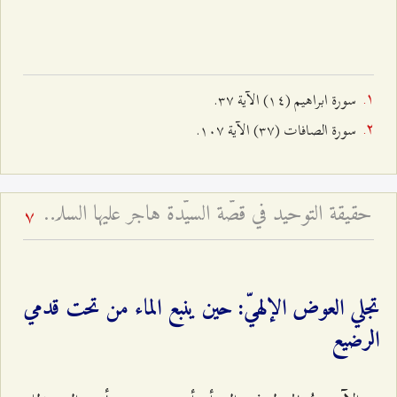
سورة ابراهيم (۱٤) الآية ٣۷.
سورة الصافات (٣۷) الآية ۱۰۷.
حقيقة التوحيد في قصّة السيّدة هاجر عليها السلام - لماذا يقتدي النبيّ والإمام بعمل امرأة؟
7
تجلي العوض الإلهيّ: حين ينبع الماء من تحت قدمي
الرضيع