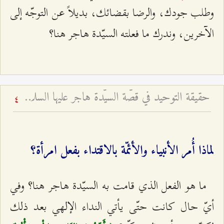
وطلب جودك، والرضا بقضائك، بديلاً عن التوجّه إلى
الآخرين، وندرك ما فعلته السيّدة هاجر هنا؟
حقيقة التوحيد في قصّة السيّدة هاجر عليها السلام - لماذا يقتدي النبيّ والإمام بعمل امرأة؟
4
لماذا أُمر الأنبياء والأئمّة بالاقتداء بفعل امرأة؟
ما هو الفعل الذي قامت به السيّدة هاجر هنا؟ وفي
أيّ حال كانت حتّى يأتي النداء الإلهي بعد ذلك