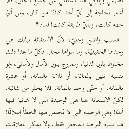
تضرّعي وإنابتي هنا لأستغني عن جميع الخلق، فلا
أشعر بحاجة إلى أيّ أحد كائنًا من كان، ومن أيّ
جهة كانت، وبأيّ طريقة كانت! لماذا؟
السبب واضح وجليّ، لأنّ الاستغاثة ببابك هي
وحدها الحقيقيّة، وما سواها مجاز. فكلّ ما عدا ذلك
مخلوط بلون الدنيا، وممزوج بلون الآمال والأماني، ولو
بنسبة اثنين بالمائة، أو ثلاثة بالمائة، أو عشرة
بالمائة، أو حتّى واحد بالمائة، فلا يخلو من شائبة.
لكنّ الاستغاثة هنا هي الوحيدة التي لا شائبة فيها
أبدًا! وهي الوحيدة التي لا يُحتمل فيها الخطأ إطلاقًا!
هنا يسود التوحيد المحض فقط، ولا يمكن للعلاقات