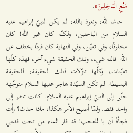
مَنْعِ الْبَاخِلِينَ»
.
حاشا للّه، ونعوذ بالله، لم يكن النبيّ إبراهيم عليه
السلام من الباخلين، ولكنّه كان غير الله! كان
مخلوقًا، وفي تعيّن، وفي النهاية كان فردًا يختلف عن
الله! فالله شيء، وتلك الحقيقة شيء آخر، فهذه كلّها
تعيّنات، وكلّها تنزّلات لتلك الحقيقة، للحقيقة
البسيطة. لم تكن السيّدة هاجر عليها السلام متوجّهة
حتّى إلى النبيّ إبراهيم عليه السلام. كانت تنظر إلى
واحد فقط. ولمّا أصبح الأمر هكذا، ماذا حدث؟ رأَت
فجأةً أن يا للعجب! قد فار الماء من تحت قدمي