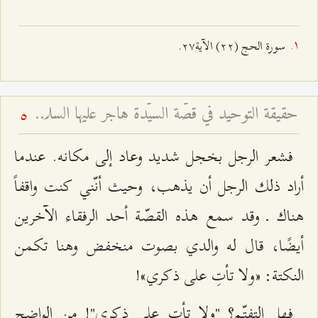
سورة الحج (٢٢) الآية٢۷.
حقيقة التوحيد في قصّة السيّدة هاجر عليها السلام - لماذا يقتدي النبيّ والإمام بعمل امرأة؟
5
فشعر الرجل بخجل شديد وعاد إلى مكانه. عندما
أراد ذلك الرجل أن يذهب، وحيث أنّني كنت واقفاً
هناك ـ وقد سمع هذه القصّة أحد الرفقاء الآخرين
أيضًا، قال له والدي بصوت منخفض وهنا تكمن
النكتة: «ولا تأتِ على ذكري»!
فهل التفتّم؟ "ولا تأتِ على ذكري"! من الواضح