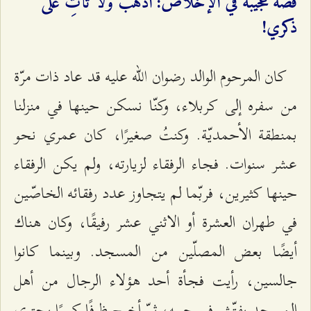
قصّة عجيبة في الإخلاص: اذهب ولا تأتِ على
ذكري!
كان المرحوم الوالد رضوان الله عليه قد عاد ذات مرّة
من سفره إلى كربلاء، وكنّا نسكن حينها في منزلنا
بمنطقة الأحمديّة. وكنتُ صغيرًا، كان عمري نحو
عشر سنوات. فجاء الرفقاء لزيارته، ولم يكن الرفقاء
حينها كثيرين، فربّما لم يتجاوز عدد رفقائه الخاصّين
في طهران العشرة أو الاثني عشر رفيقًا، وكان هناك
أيضًا بعض المصلّين من المسجد. وبينما كانوا
جالسين، رأيت فجأة أحد هؤلاء الرجال من أهل
المسجد يفتّش في جيبه، ثمّ أخرج ظرفًا كبيرًا يحتوي