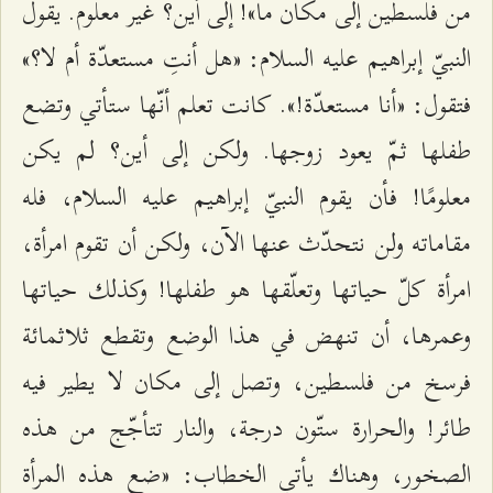
من فلسطين إلى مكان ما»! إلى أين؟ غير معلوم. يقول
النبيّ إبراهيم عليه السلام: «هل أنتِ مستعدّة أم لا؟»
فتقول: «أنا مستعدّة!». كانت تعلم أنّها ستأتي وتضع
طفلها ثمّ يعود زوجها. ولكن إلى أين؟ لم يكن
معلومًا! فأن يقوم النبيّ إبراهيم عليه السلام، فله
مقاماته ولن نتحدّث عنها الآن، ولكن أن تقوم امرأة،
امرأة كلّ حياتها وتعلّقها هو طفلها! وكذلك حياتها
وعمرها، أن تنهض في هذا الوضع وتقطع ثلاثمائة
فرسخ من فلسطين، وتصل إلى مكان لا يطير فيه
طائر! والحرارة ستّون درجة، والنار تتأجّج من هذه
الصخور، وهناك يأتي الخطاب: «ضع هذه المرأة