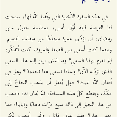
في هذه السفرة الأخيرة التي وفّقنا الله لها، سنحت
لنا الفرصة ليلة أوّل أمس، بمناسبة حلول شهر
رمضان، أن نؤدّي عمرة مجدّدًا من ميقات التنعيم.
وبينما كنت أسعى بين الصفا والمروة، كنت أتفكّر:
لِمَ نقوم بهذا السعي؟ وما الذي يرمز إليه هذا السعي
الذي نؤدّيه الآن؟ ولماذا نسعى هنا تحديدًا؟ وهل في
أفعال الله عبث؟ فهل يُعقل أن يذهب الحاجّ إلى
مكّة، ويقطع كلّ هذه المسافة، ثمّ يُقال له: «اذهب
من هذا الجبل إلى ذاك سبع مرّات ذهابًا وإيابًا!» فما
معنى هذا؟ فقد يقول قائل: «إنّني أذهب لكي