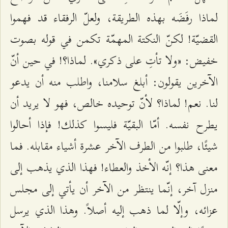
لماذا رفَضَه بهذه الطريقة، ولعلّ الرفقاء قد فهموا
القضيّة! لكنّ النكتة المهمّة تكمن في قوله بصوت
خفيض: «ولا تأتِ على ذكري». لماذا؟! في حين أنّ
الآخرين يقولون: أبلغ سلامنا، واطلب منه أن يدعو
لنا. نعم! لماذا؟ لأنّ توحيده خالص، فهو لا يريد أن
يطرح نفسه. أمّا البقيّة فليسوا كذلك! فإذا أحالوا
شيئًا، طلبوا من الطرف الآخر عشرة أشياء مقابله. فما
معنى هذا؟ إنّه الأخذ والعطاء! فهذا الذي يذهب إلى
منزل آخر، إنّما ينتظر من الآخر أن يأتي إلى مجلس
عزائه، وإلّا لما ذهب إليه أصلاً. وهذا الذي يرسل