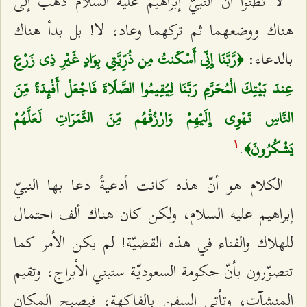
لا تظنّوا أنّ النبيّ إبراهيم عليه السلام ذهب إلى
هناك ووضعهما ثم تركهما وعاد، لا! بل بدأ هناك
بالدعاء:
﴿رَّبَّنَا إِنِّي أَسْكَنتُ مِن ذُرِّيَّتِي بِوَادٍ غَيْرِ ذِي زَرْعٍ
عِندَ بَيْتِكَ الْمُحَرَّمِ رَبَّنَا لِيُقِيمُوا الصَّلَاةَ فَاجْعَلْ أَفْئِدَةً مِّنَ
النَّاسِ تَهْوِي إِلَيْهِمْ وَارْزُقْهُم مِّنَ الثَّمَرَاتِ لَعَلَّهُمْ
.
يَشْكُرُونَ﴾
۱
الكلام هو أنّ هذه كانت أدعيةً دعا بها النبيّ
إبراهيم عليه السلام، ولكن كان هناك ألف احتمال
للهلاك والفناء في هذه القضيّة! لم يكن الأمر كما
تتصوّرون بأنّ حكومة السعوديّة ستبني الأبراج، وتقيم
المنشآت، وتأتي السفن بالفاكهة، فيصبح المكان