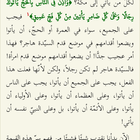
لكلّ من يأتي إلى مكّة؟
﴿وَأَذِّنْ فِي النَّاسِ بِالْحَجِّ يَأْتُوكَ
فيجب
رِجَالًا وَعَلَىٰ كُلِّ ضَامِرٍ يَأْتِينَ مِنْ كُلِّ فَجٍّ عَمِيقٍ﴾
۱
على الجميع، سواء في العمرة أو الحجّ، أن يأتوا
ويضعوا أقدامهم في موضع قدم السيّدة هاجر؟ فهذا
أمر عجيب جدًّا! أن يضعوا أقدامهم موضع قدم امرأة!
فالسيّدة هاجر لم تكن رجلاً، ولكن لأنّها فعلت هذا
الفعل، يجب على الجميع أن يأتوا، يجب على الناس
أن يأتوا، وعلى العظماء أن يأتوا، وعلى الأولياء أن
يأتوا، وعلى الأئمّة أن يأتوا، بل وعلى النبيّ نفسه أن
يأتي!
الآن بدأنا نقترب شيئًا فشيئًا من فهم سرّ هذه القيمة