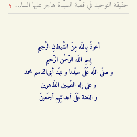
حقيقة التوحيد في قصّة السيّدة هاجر عليها السلام - لماذا يقتدي النبيّ والإمام بعمل امرأة؟
2
أعوذُ بِاللَه مِنَ الشَّیطانِ الرَّجیم
بِسمِ اللَه الرّحمٰن الرّحیم
و صلّی اللَه عَلَی سیّدنا و نبیّنا أبی‌القاسم محمد
و علی إله الطّیبین الطّاهرین
و اللعنة عَلَی أعدائِهِم أجمَعینَ