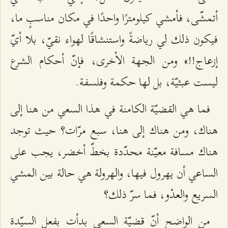
أتمشّى، فأمشي كيلومترًا واحدًا في مكان مناسبٍ ما،
فيكون ذلك لي رياضةً واستنشاقًا لهواء نقيّ، بلا أيّ
إزعاج!!» ومن الجهة الأخرى، فإنّ أحكام الشرع
ليست عبثيّة، بل لها حكمة وفلسفة.
فما هي القضيّة الكامنة في هذا السعي من هنا إلى
هناك، ومن هناك إلى هنا، سبع مرّات؟ حيث توجد
هناك مسافة معيّنة محدّدة بخطّ أخضر، يجب على
الساعي أن يهرول فيها، والهرولة هي حالة بين المشي
السريع والعدْو، فما سرّ ذلك؟
من الواضح أنّ قضيّة السعي بدأت بفعل السيّدة