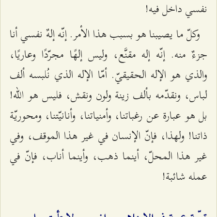
نفسي داخل فيه!
وكلّ ما يصيبنا هو بسبب هذا الأمر. إنّه إلهٌ نفسي أنا
جزءٌ منه. إنّه إله مقنَّع، وليس إلهًا مجرّدًا وعاريًا،
والذي هو الإله الحقيقيّ. أمّا الإله الذي نُلبسه ألف
لباس، ونقدّمه بألف زينة ولون ونقش، فليس هو الله!
بل هو عبارة عن رغباتنا، وأمنياتنا، وأنانيّتنا، ومحوريّة
ذاتنا! ولهذا، فإنّ الإنسان في غير هذا الموقف، وفي
غير هذا المحلّ، أينما ذهب، وأينما أناب، فإنّ في
عمله شائبة!