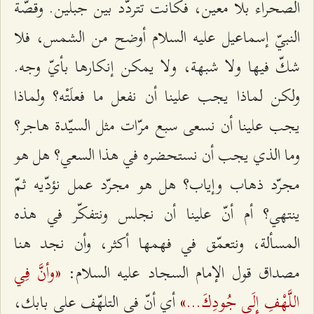
الصحراء بلا معين، فكانت تتردّد بين جبلين. وقصّة
النبيّ إسماعيل عليه السلام أوضح من الشمس، فلا
شكّ فيها ولا شبهة، ولا يمكن إنكارها بأيّ وجه.
ولكن لماذا يجب علينا أن نفعل ما فعلَتْه؟ ولماذا
يجب علينا أن نسعى سبع مرّات مثل السيّدة هاجر؟
وما الذي يجب أن نستحضره في هذا السعي؟ هل هو
مجرّد ذهاب وإياب؟ هل هو مجرّد عمل نؤدّيه ثمّ
ينتهي؟ أم أنّ علينا أن نجلس ونتفكّر في هذه
المسألة، ونتعمّق في فهمها أكثر، وأن نجد هنا
«وأنَّ فِي
مصداق قول الإمام السجاد عليه السلام:
اللَّهْفِ إِلَى جُودِكَ...»
أي أنّ في التلهّف على بابك،