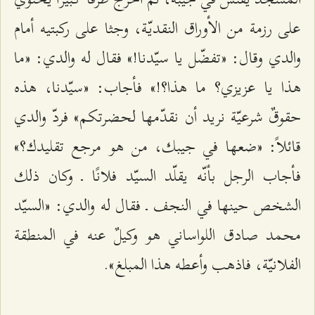
على رزمة من الأوراق النقديّة، وجثا على ركبتيه أمام
والدي وقال: «تفضّل يا سيّدنا!» فقال له والدي: «ما
هذا يا عزيزي؟ ما هذا؟!» فأجاب: «سيّدنا، هذه
حقوقٌ شرعيّة نريد أن نقدّمها لحضرتكم» فردّ والدي
قائلاً: «ضعها في جيبك، من هو مرجع تقليدك؟»
فأجاب الرجل بأنّه يقلّد السيّد فلانًا ـ وكان ذلك
الشخص حينها في النجف ـ فقال له والدي: «السيّد
محمد صادق اللواساني هو وكيلٌ عنه في المنطقة
الفلانيّة، فاذهب وأعطه هذا المبلغ».