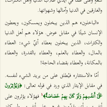
والغارقين في الدنيا وآمالها وشهواتها.
«الباخلون» هم الذين يبخلون ويمسكون، ويعطون
الإنسان شيئًا في مقابل عوض. هؤلاء هم أهل الدنيا
والكثرات، الذين يبخلون بعطاء أيّ شيء: العطاء
بالمال، والعطاء بالعلم، والعطاء بالقدرة، والعطاء
بالمكانة، والعطاء بقضاء الحاجة!
أمّا «الاستئثار» فيُطلق على من يريد الشيء لنفسه.
في مقابل الإيثار الذي ورد في قوله تعالى:
﴿وَيُؤْثِرُونَ
فهؤلاء يؤثرون على
عَلَىٰٓ أَنفُسِهِمْ وَلَوْ كَانَ بِهِمْ خَصَاصَةٌ﴾
۱
أنفسهم، أي يقدّمون غيرهم على أنفسهم ولو كان