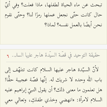
تبحث عن ماء الحياة لطفلها، ماذا فعلت؟ وفي أيّ
حال كانت حتّى نجعل عملها رمزًا لنا؟ وحتّى نقوم
نحن أيضًا بالعمل نفسه؟ لماذا؟
حقيقة التوحيد في قصّة السيّدة هاجر عليها السلام - لماذا يقتدي النبيّ والإمام بعمل امرأة؟
6
لأنّ السيّدة هاجر عليها السلام كانت تتلهّف إلى
باب الله وحده لا شريك له. إنّها قصّة عجيبة حقًّا!
هل تعلمون ما معنى ذلك؟ أن يقول النبيّ إبراهيم عليه
السلام لامرأة: «انهضي وخذي طفلكِ، وتعالي معي