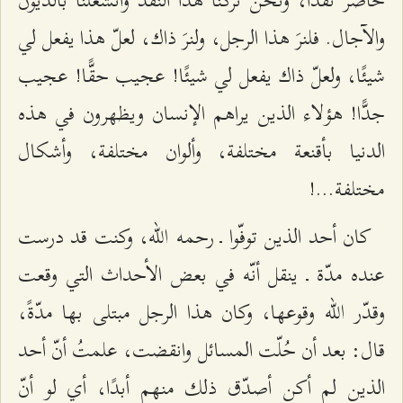
حاضر نقْدًا، ونحن تركنا هذا النقد وانشغلنا بالديون
والآجال. فلنرَ هذا الرجل، ولنرَ ذاك، لعلّ هذا يفعل لي
شيئًا، ولعلّ ذاك يفعل لي شيئًا! عجيب حقًّا! عجيب
جدًّا! هؤلاء الذين يراهم الإنسان ويظهرون في هذه
الدنيا بأقنعة مختلفة، وألوان مختلفة، وأشكال
مختلفة...!
كان أحد الذين توفّوا ـ رحمه الله، وكنت قد درست
عنده مدّة ـ ينقل أنّه في بعض الأحداث التي وقعت
وقدّر الله وقوعها، وكان هذا الرجل مبتلى بها مدّةً،
قال: بعد أن حُلّت المسائل وانقضت، علمتُ أنّ أحد
الذين لم أكن أصدّق ذلك منهم أبدًا، أي لو أنّ