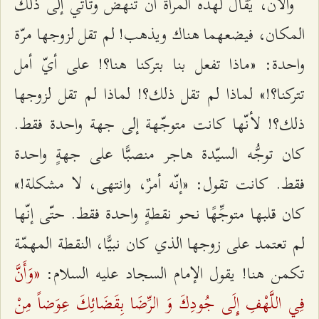
والآن، يُقال لهذه المرأة أن تنهض وتأتي إلى ذلك
المكان، فيضعهما هناك ويذهب! لم تقل لزوجها مرّة
واحدة: «ماذا تفعل بنا بتركنا هنا؟! على أيّ أمل
تتركنا؟!» لماذا لم تقل ذلك؟! لماذا لم تقل لزوجها
ذلك؟! لأنّها كانت متوجّهة إلى جهة واحدة فقط.
كان توجُّه السيّدة هاجر منصبًّا على جهةٍ واحدة
فقط. كانت تقول: «إنّه أمرٌ، وانتهى، لا مشكلة!»
كان قلبها متوجِّهًا نحو نقطةٍ واحدة فقط. حتّى إنّها
لم تعتمد على زوجها الذي كان نبيًّا، النقطة المهمّة
«وَأَنَّ
تكمن هنا! يقول الإمام السجاد عليه السلام:
فِي اللَّهْفِ إِلَى جُودِكَ وَ الرِّضَا بِقَضَائِكَ عِوَضاً مِنْ