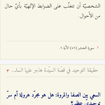
الشخصيّة أن تتغلّب على الضوابط الإلهيّة بأيّ حال
من الأحوال.
سورة الحشر (٥٩) الآية ٩.
حقيقة التوحيد في قصّة السيّدة هاجر عليها السلام - لماذا يقتدي النبيّ والإمام بعمل امرأة؟
3
السعي بين الصفا والمروة: هل هو مجرّد هرولة أم سرّ
توحيديّ عظيم؟