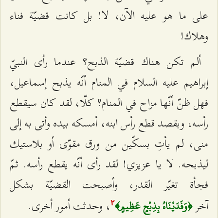
على ما هو عليه الآن، لا! بل كانت قضيّة فناء
وهلاك!
ألم تكن هناك قضيّة الذبح؟ عندما رأى النبيّ
إبراهيم عليه السلام في المنام أنّه يذبح إسماعيل،
فهل ظنّ أنّها مزاح في المنام؟ كلّا، لقد كان سيقطع
رأسه، وبقصد قطع رأس ابنه، أمسكه بيده وأتى به إلى
منى، لم يأتِ بسكّين من ورق مقوّى أو بلاستيك
ليذبحه. لا يا عزيزي! لقد رأى أنّه يقطع رأسه. ثمّ
فجأة تغيّر القدر، وأصبحت القضيّة بشكل
آخر
، وحدثت أمور أخرى.
﴿وَفَدَيْنَاهُ بِذِبْحٍ عَظِيمٍ﴾
٢