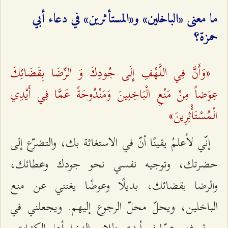
ما معنى «الباخلين» و«المستأثرين» في دعاء أبي
حمزة؟
«وَأَنَّ فِي اللَّهْفِ إِلَى جُودِكَ وَ الرِّضَا بِقَضَائِكَ
عِوَضاً مِنْ مَنْعِ الْبَاخِلِينَ وَمَنْدُوحَةً عَمَّا فِي أَيْدِي
الْمُسْتَأْثِرِينَ»
إنّي لأعلمُ يقينًا أنّ في الاستغاثة بك، والتضرّع إلى
حضرتك، وتوجيه نفسي نحو جودك وعطائك،
والرضا بقضائك، بديلًا وعوضًا يغنني عن منع
الباخلين، ويحلّ محلّ الرجوع إليهم. ويجعلني في
سعةٍ وغنى عمّا في أيدي طلاب الدنيا وأهل الكثرات،