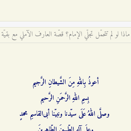
ماذا لو لم تتحمّل تجلّي الإمام؟ قصّة العارف الآملي مع بقيّة ا
أعوذُ بِاللهِ مِنَ الشَّیطانِ الرَّجیم
‌ بِسمِ اللهِ الرَّحمَنِ الرَّحیم
‌ وصلَّى اللهُ عَلَى سیّدنا ونبیّنا أبی‌القاسمِ محمدٍ
وعلَى آلهِ الطّیبینَ الطّاهرینَ