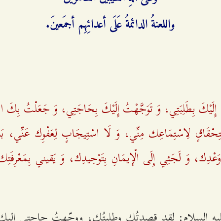
واللعنةُ الدائمةُ عَلَى أعدائِهِم أجمَعینَ.
ِلَیْكَ بِطَلِبَتِي، وَ تَوَجَّهْتُ إِلَیْكَ بِحَاجَتِي، وَ جَعَلْتُ بِكَ اس
ْتِحْقَاقٍ لِاسْتِمَاعِك مِنِّي، وَ لَا اسْتِیجَابٍ لِعَفْوِك عَنِّي، بَ
دِك، وَ لَجَئِي إِلَی الْإِیمَانِ بِتَوْحِیدِك، وَ یَقیني بِمَعْرِفَتِك
ليه السلام: لقد قصدتُك وطلبتُك، ووجّهتُ حاجتي إليك،