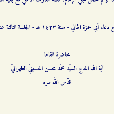
ا لو لم تتحمّل تجلّي الإمام؟ قصّة العارف الآملي مع بقيّة ال
ء أبي حمزة الثمالي - سنة ۱٤٢٣ هـ - الجلسة الثالثة عشرة
محاضرة القاها
آية الله الحاج السيّد محمّد محسن الحسينيّ الطهرانيّ
قدّس الله سره