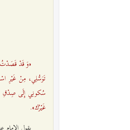
«وَ قَدْ قَصَدْتُ إ
تَوَسُّلِي، مِنْ غَیْرِ اس
سُكونِي إِلَی صِدْقِ وَعْ
غَیْرُك».
يقول الإمام ع