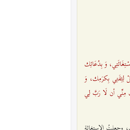
ْتِغَاثَتِي، وَ بِدُعَائِك
لْ لِثِقَتِي بِكرَمِك، وَ
 مِنِّي أن لَا رَبَّ لِي
 وجعلتُ الإستغاثة