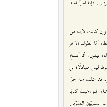
فين، فإذا أخلّ أحد
 وإن كانت لازمة من
ط، أمّا الطرف الآخر
، فيقول: أنا أفسخ
رط ليس متبادلًا؛ بل
ذ قد سُلب منه حقّ
. فلو وهبتَ كتابًا
لنسبيّون المقرّبون