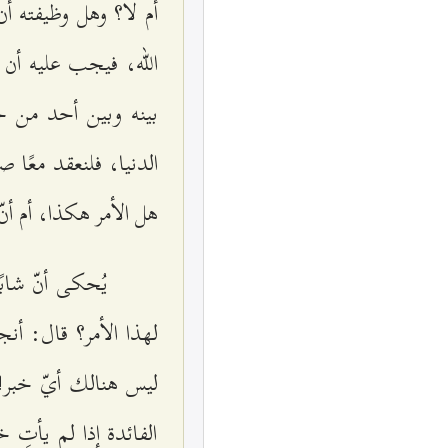
أم لا؟ وهل وظيفته أن 
الله، فيجب عليه أن 
بينه وبين أحد من خ
الدنيا، فلنعقد معًا ص
هل الأمر هكذا، أم أن
يُحكى أنّ شابً
لهذا الأمر؟ قال: أن
ليس هنالك أيّ خبر! 
الفائدة إذا لم يأتِ خ