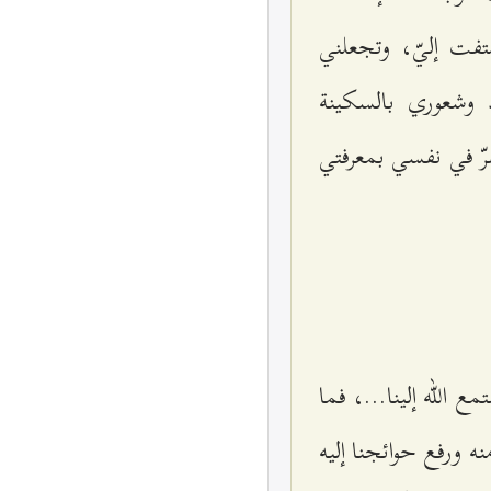
تفت إليّ، وتجعلني
 وشعوري بالسكينة
رّ في نفسي بمعرفتي
الله إلينا...، فما
ه ورفع حوائجنا إليه