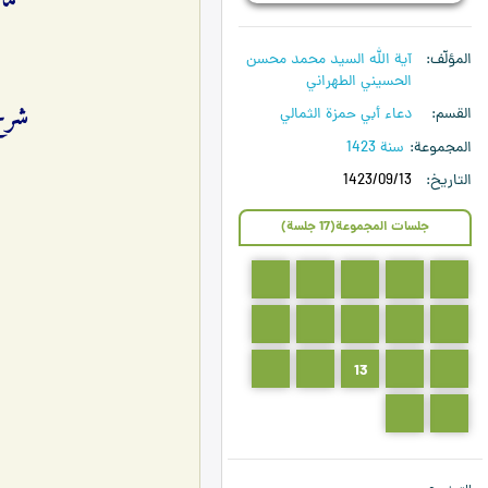
ماذ
المؤلّف
آية الله السيد محمد محسن
الحسيني الطهراني
شرح دعا
القسم
دعاء أبي حمزة الثمالي
المجموعة
سنة 1423
التاريخ
1423/09/13
جلسات المجموعة(17 جلسة)
5
4
3
2
1
10
9
8
7
6
15
14
13
12
11
17
16