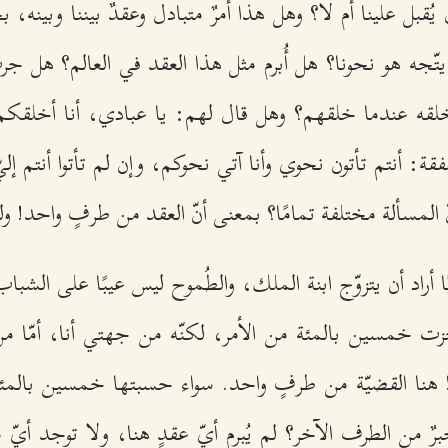
يُقبل علينا أم لا؟ وهل هذا أمرٌ متبادل وعقدٌ بيننا وبينه، 
يتّجه هو نحونا؟ هل أُبرم مثل هذا العقد في العالم؟ هل جر
لقه عندما خلقهم؟ وهل قال لهم: يا عبادي، أنا أخلقكم
فقة: أنتم تأتون نحوي وأنا آتي نحوكم، وإن لم تأتوا أنتم إليّ
ّ المسألة مختلفة تمامًا؟ بمعنى أنّ العقد من طرفٍ واحد!
ا أراد أن يتزوّج ابنة الملك، والطُموح ليس عيبًا على الشبا
جزت خمسين بالمئة من الأمر، لكنّه من جهتي أنا، أمّا 
هنا القضيّة من طرفٍ واحد. سواء حسبتها خمسين بالمئة 
برٌ من الطرف الآخر؟ لم يُبرم أيّ عقدٍ هنا، ولا توجد أيّ م