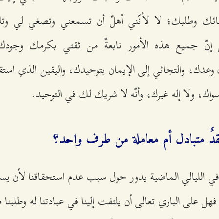
عائك وطلبك؛ لا لأنّني أهلٌ أن تسمعني وتصغي لي وتل
ل إنّ جميع هذه الأمور نابعةٌ من ثقتي بكرمك وجودك
وعدك، والتجائي إلى الإيمان بتوحيدك، واليقين الذي استق
سواك، ولا إله غيرك، وأنّه لا شريك لك في التوحيد.
عقدٌ متبادل أم معاملة من طرف واحد؟
 الليالي الماضية يدور حول سبب عدم استحقاقنا لأن يستمع 
 على الباري تعالى أن يلتفت إلينا في عبادتنا له وطلبنا من