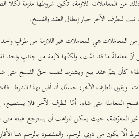
ل ذلك من المعاملات اللازمة، تكون شروطها ملزمة لكلا الطر
 ثبت للطرف الآخر خيار إبطال العقد والفسخ.
ر من المعامَلات هي المعاملات غير اللازمة من طرفٍ واحد
أنّ معاملةً ما قد تمّت، ولكنّها لازمة من جانبٍ واحد فق
ة؛ كأن يتمّ عقد بيع ويشترط لنفسه حقّ الفسخ متى شاء
ت. ويقول الطرف الآخر: حسنًا، أنا أقبل بهذا الشرط. فالش
فسخ المعاملة متى شاء، أمّا الطرف الآخر فلا يستطيع، إ
 غير المعوّضة، حيث يمكن للواهب أن يسترجع هبته متى شاء
ط ألّا يكون من ذوي الرحم، والمقصود بالرحم هنا الأقارب ا