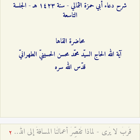
شرح دعاء أبي حمزة الثمالي - سنة ۱٤٢٣ هـ - الجلسة
التاسعة
محاضرة القاها
آية الله الحاج السيّد محمّد محسن الحسينيّ الطهرانيّ
قدّس الله سره
قُربٌ لا يُرى - لماذا تُقصِّرُ أعمالُنا المسافةَ إلى الله أو تُطيلها؟
2