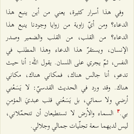
وفي هذا أسرار كثيرة، يعني من أين ينبع هذا
الدعاء؟ ومن أيّ زاوية من زوايا وجودنا ينبع هذا
الدعاء؟ من القلب، من القلب والضمير وصدر
الإنسان، ويستقرّ هذا الدعاء وهذا المطلب في
النفس، ثمّ يجري على اللسان. يقول الله: أنا حيث
تدعو، أنا جالس هناك، فمكاني هناك، مكاني
هناك. وقد ورد في الحديث القدسيّ: لا يَسَعُني
أرضي ولا سمائي، بل يَسَعُني قلب عبديَ المؤمنِ
بي.
السماء والأرض لا تستطيعان أن تتحمّلاني،
٣
ليس لديهما سعة تجلّيات جمالي وجلالي.