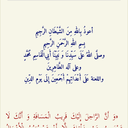
أعوذُ بِاللهِ مِنَ الشَّيْطَانِ الرَّجِيمِ
بِسمِ اللهِ الرَّحْمَنِ الرَّحِيمِ
وصلَّى اللهُ عَلَى سَيِّدِنَا وَ نَبِيِّنَا أَبِي‌الْقَاسِمِ مُحَمَّدٍ
وعلى آله الطَّاهِرِينَ
واللعنة عَلَى أَعْدَائِهِمْ أَجْمَعِينَ‌ إِلَى يَوْمِ الدِّينِ
«وَ أَنَّ الرَّاحِلَ إِلَيْكَ قَرِيبُ الْمَسَافَةِ وَ أَنَّكَ لَا