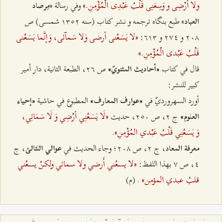
ولا أرْضِی و وَسِعَنِی قَلْبُ عَبْدِی الْمُؤْمِنِ.»
وفي رسالة «
مِرصاد
» طبع بنگاه ترجمه و نشر کتاب (سنه ۱٣٥٢ شمسی) ص
العباد
«لا یَسَعُنی أرضی وَلا سَمآئی، وَإنَّما یَسَعُنی
٢۰۸ و ٢۷٤ و ٦۱٣:
قَلْبُ عَبْدی الْمُؤْمِنِ.»
قال في كتاب
ص ٢٦، الطبعة الثانية، دار أمير
«أحاديث المثنويّ»
كبير للنشر:
أورد السهرورديّ في
المطبوع في حاشية
«عوارف المعارف»
«إحياء
«لَا يَسَعُنِي أرْضِي وَ لَا سَمَائِي،
ج ٢، ص ٢٥۰، حديث
العلوم»
وَ يَسَعُنِي قَلْبُ عَبْدي المُؤْمِنِ»
.
، ج ٢، ص ٢۰۸؛ وجاء الحديث في
، ج
معرفة المعاد
عوالي اللئالئ
«لا يسعُني أَرضي ولا سمائي ولكنْ يسعُني
٤، ص ۷ بهذا اللفظ:
قلبُ عبدي المؤمن»
. (م)