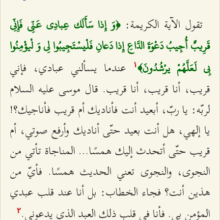
تقول الآية الكريمة:
﴿وَ إِذا سَأَلَك عِبادِي عَنِّي فَإِنِّي
قَرِيبٌ أُجِيبُ دَعْوَةَ الدَّاعِ إِذا دَعانِ فَلْيسْتَجِيبُوا لِي وَ لْيؤْمِنُوا
عندما يسألني عبادي، فإني
بِي لَعَلَّهُمْ يرْشُدُونَ﴾
۱
قريب، أنا قريب، أنا قريب. قال موسى عليه السلام
لربّه: يا ربّ، أبعيد أنت فأناديك أم قريب فأناجيك؟!
يا إلهي، هل أنت بعيد حتّى أناديك وأرفع صوتي، أم
قريب حتّى أتحدث إليك همسًا... المناجاة تأتي من
النجوى، والنجوى تعني الحديث همسًا. فأيّ من
هذين أنت؟ فجاء الخطاب: بل أنا عند قلب عبدي
المؤمن بي. فأنا في قلب ذلك العبد الذي يدعوني.
٢