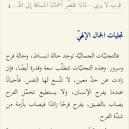
قُربٌ لا يُرى - لماذا تُقصِّرُ أعمالُنا المسافةَ إلى الله أو تُطيلها؟
4
تجليات الجمال الإلهيّ
فالتجليّات الجماليّة توجد حالة انبساط، وحالة فرح
وسرور. وهذه التجليّات تتطلّب سعة وقدرة أيضًا، فإن
زادت عن حدّ معين، لا تتّسع لها النفس. فأحيانًا
عندما يفرح الإنسان، ولا يستطيع تحمّل الفرح
يصاب بالضيق، يفرح فرحًا زائدًا فيصاب بأزمة من
شدّة الفرح.