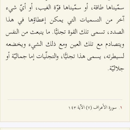
سمّيناها طاقة، أو سمّيناها قوّة الغيب، أو أيّ شيء
آخر من التسميات التي يمكن إعطاؤها في هذا
الصدد، تسمى تلك القوة تجليًّا. ما ينبعث من النفس
ويتصادم مع تلك العين ومع ذلك الشيء ويخضعه
لسيطرته، يسمى هذا تجليًّا، والتجلّيات إما جماليّة أو
جلاليّة.
سورة الأعراف (۷) الآية ۱٤٣