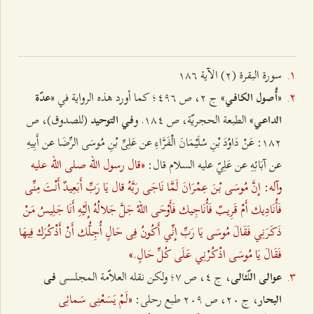
سورة البقرة (٢) الآية ۱۸٦
«
» ج ٢، ص ٤٩٦؛ كما أورد هذه الرواية في «
أُصول الكافي
عدّة
» الطبعة الحجريّة، ص ۱۸٤. و
(للصدوق)، ص
الداعي
في التوحید
۱۸٢: عَنْ دَاوُدَ بْنِ سُلَیْمَانَ الْفَرَّاءِ عن عَلِیِّ بْنِ مُوسَی الرِّضَا عن أَبِیهِ
«قال رسول الله صلى الله عليه
عن آبَائِهِ عن عَلِيّ عليه السلام قال:
وآله: إِنَّ مُوسَی بْنَ عِمْرَانَ لَمَّا نَاجَی رَبَّهُ قال یَا رَبِّ أَبَعِیدٌ أَنْتَ مِنِّی
فَأُنَادِيك أَمْ قَرِیبٌ فَأُنَاجِیك فَأَوْحَی اللهُ جَلَّ جَلالُهُ إِلَیْهِ أَنَا جَلِیسُ مَنْ
ذَکَرَنِي فَقَالَ مُوسَی یَا رَبِّ إِنِّي أَکُونُ فِی حَالٍ أُجِلُّك أَنْ أَذْکُرَك فِیهَا
فَقَالَ یَا مُوسَی اذْکُرْنِي عَلَی کُلِّ حَالٍ.»
، ج ٤، ص ۷؛ ولکن نقله العلاّمة المجلسی
عوالی اللّئالی
فی
«لَمْ یَسَعْنِی سَمائِی
، ج ٢۰، ص ٢۰٩ طبع رحلی:
البحار