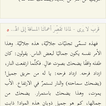
قُربٌ لا يُرى - لماذا تُقصِّرُ أعمالُنا المسافةَ إلى الله أو تُطيلها؟
5
فهذه تسمّى تجليّات جلاليّة، هذه جلاليّة. وهذا
الأمر نفسه يكون جماليًا لبعض الناس. يقولون: كان
طفله واقفًا يضحك بصوت عالٍ. فكلّما ارتفعت النار،
ازداد فرحه. ازداد فرحه: يا له من حريق جميل!
(يضحك سماحته) والنار تستمرّ في الارتفاع. الأب
يموت، وهذا يضحك باستمرار. يضحك من
جمالها، كم هو جميل ذوبان هذه المواد! ذابت