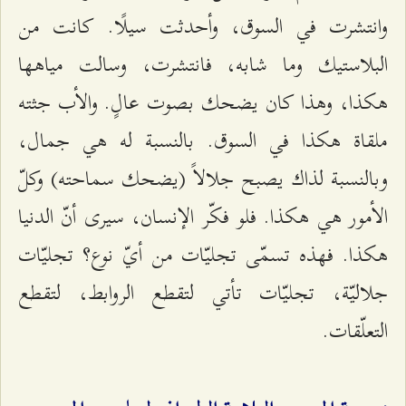
وانتشرت في السوق، وأحدثت سيلًا. كانت من
البلاستيك وما شابه، فانتشرت، وسالت مياهها
هكذا، وهذا كان يضحك بصوت عالٍ. والأب جثته
ملقاة هكذا في السوق. بالنسبة له هي جمال،
وبالنسبة لذاك يصبح جلالاً (يضحك سماحته) وكلّ
الأمور هي هكذا. فلو فكّر الإنسان، سيرى أنّ الدنيا
هكذا. فهذه تسمّى تجليّات من أيّ نوع؟ تجليّات
جلاليّة، تجليّات تأتي لتقطع الروابط، لتقطع
التعلّقات.