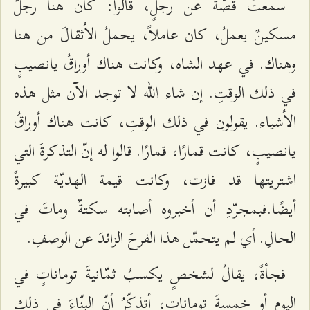
سمعتُ قصّةً عن رجلٍ، قالوا: كان هنا رجلٌ
مسكينٌ يعملُ، كان عاملاً، يحملُ الأثقالَ من هنا
وهناك. في عهد الشاه، وكانت هناك أوراقُ يانصيبٍ
في ذلك الوقتِ. إن شاء الله لا توجد الآن مثل هذه
الأشياء. يقولون في ذلك الوقتِ، كانت هناك أوراقُ
يانصيبٍ، كانت قمارًا، قمارًا. قالوا له إنّ التذكرةَ التي
اشتريتها قد فازت، وكانت قيمة الهديّة كبيرةً
أيضًا.فبمجرّدِ أن أخبروه أصابته سكتةٌ وماتَ في
الحالِ. أي لم يتحمّل هذا الفرحَ الزائدَ عن الوصفِ.
فجأةً، يقالُ لشخصٍ يكسبُ ثمّانيةَ توماناتٍ في
اليومِ أو خمسةَ توماناتٍ، أتذكّرُ أنّ البنّاءَ في ذلك