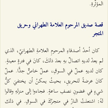
المؤثّرةِ.
قصة صديق المرحوم العلامة الطهراني وحريق
المتجر
كان أحدُ أصدقاءِ المرحومِ العلامةِ الطهرانيّ، الذي
لم يعدْ لديهِ اتصالٌ بهِ بعدَ ذلكَ، كانَ في فترةٍ معينةٍ.
كان لديهِ عملٌ في السوقِ، عملٌ خاصٌّ جدًّا. عملٌ
كانَ عرضةً للحريقِ، بحيثُ يمكنُ أن يختفيَ كلُّ
شيءٍ في غضونِ نصفِ ساعةٍ. فجاءوا إلى منزلهِ وقالوا
لهُ: اشتعلتْ النارُ في متجرُكَ في السوقِ. في ذلك