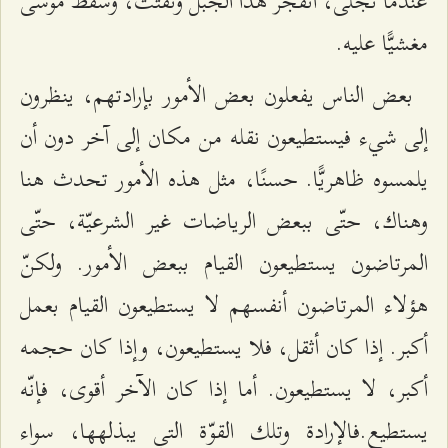
عندما تجلّى، انفجر هذا الجبل وتفتّت، وسقط موسى
مغشيًّا عليه.
بعض الناس يفعلون بعض الأمور بإرادتهم، ينظرون
إلى شيء فيستطيعون نقله من مكان إلى آخر دون أن
يلمسوه ظاهريًّا. حسنًا، مثل هذه الأمور تحدث هنا
وهناك، حتّى ببعض الرياضات غير الشرعيّة، حتّى
المرتاضون يستطيعون القيام ببعض الأمور. ولكنّ
هؤلاء المرتاضون أنفسهم لا يستطيعون القيام بعمل
أكبر. إذا كان أثقل، فلا يستطيعون، وإذا كان حجمه
أكبر، لا يستطيعون. أما إذا كان الآخر أقوى، فإنّه
يستطيع.فالإرادة وتلك القوّة التي يبذلهها، سواء