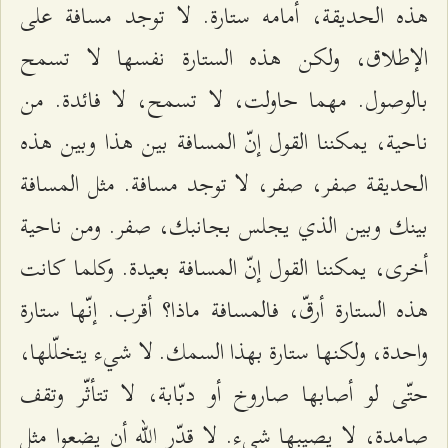
هذه الحديقة، أمامه ستارة. لا توجد مسافة على
الإطلاق، ولكن هذه الستارة نفسها لا تسمح
بالوصول. مهما حاولت، لا تسمح، لا فائدة. من
ناحية، يمكننا القول إنّ المسافة بين هذا وبين هذه
الحديقة صفر، صفر، لا توجد مسافة. مثل المسافة
بينك وبين الذي يجلس بجانبك، صفر. ومن ناحية
أخرى، يمكننا القول إنّ المسافة بعيدة. وكلما كانت
هذه الستارة أرقّ، فالمسافة ماذا؟ أقرب. إنّها ستارة
واحدة، ولكنها ستارة بهذا السمك. لا شيء يتخلّلها،
حتّى لو أصابها صاروخ أو دبّابة، لا تتأثّر وتقف
صامدة، لا يصيبها شيء. لا قدّر الله أن يضعوا مثل