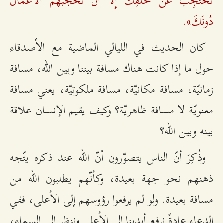
تَحْتَجِبُ عَنْ خَلْقِكَ إِلَّا أَنْ تَحْجُبَهُمُ الْأَعْمَالُ
دُونَكَ».
كان الحديث في الليالي الماضية مع الأصدقاء
حول ما إذا كانت هناك مسافة بيننا وبين الله، مسافة
زمانيّة، مسافة مكانيّة، مسافة ملكوتيّة، يعني مسافة
معنويّة لا مسافة ظاهريّة؟ وكيف يقيم الإنسان علاقة
بينه وبين الله؟
وذُكِرَ أنّ الناس يتصوّرون أنّ الله عند ذكره يتّجه
ذهنهم نحو جهة بعيدة، وكأنّهم يطلبون الله من
مسافة بعيدة. ولو لم يرفعوا رؤوسهم إلى الأعلى، ففي
الدعاء عادةً نرفع أيدينا إلى الأعلى وننظر إلى السماء،