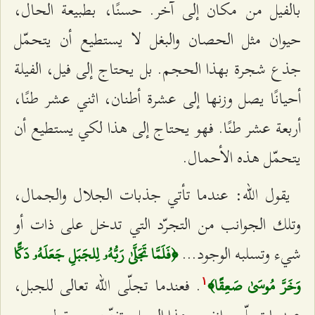
بالفيل من مكان إلى آخر. حسنًا، بطبيعة الحال،
حيوان مثل الحصان والبغل لا يستطيع أن يتحمّل
جذع شجرة بهذا الحجم. بل يحتاج إلى فيل، الفيلة
أحيانًا يصل وزنها إلى عشرة أطنان، اثني عشر طنًا،
أربعة عشر طنًا. فهو يحتاج إلى هذا لكي يستطيع أن
يتحمّل هذه الأحمال.
يقول الله: عندما تأتي جذبات الجلال والجمال،
وتلك الجوانب من التجرّد التي تدخل على ذات أو
شيء وتسلبه الوجود...
﴿فَلَمَّا تَجَلَّىٰ رَبُّهُۥ لِلجَبَلِ جَعَلَهُۥ دَكًّا
. فعندما تجلّى الله تعالى للجبل،
وَخَرَّ مُوسَىٰ صَعِقًا﴾
۱