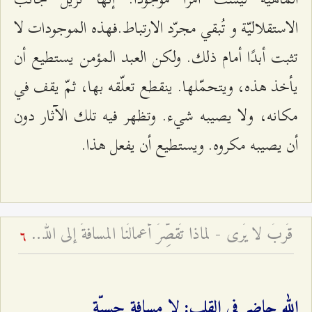
الاستقلاليّة و تُبقي مجرّد الارتباط.فهذه الموجودات لا
تثبت أبدًا أمام ذلك. ولكن العبد المؤمن يستطيع أن
يأخذ هذه، ويتحمّلها. ينقطع تعلّقه بها، ثمّ يقف في
مكانه، ولا يصيبه شيء. وتظهر فيه تلك الآثار دون
أن يصيبه مكروه. ويستطيع أن يفعل هذا.
قُربٌ لا يُرى - لماذا تُقصِّرُ أعمالُنا المسافةَ إلى الله أو تُطيلها؟
6
الله حاضر في القلب: لا مسافة حسيّة