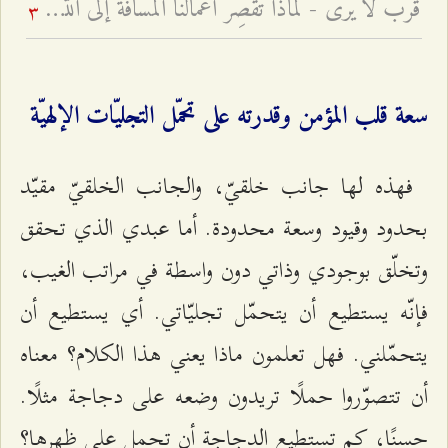
قُربٌ لا يُرى - لماذا تُقصِّرُ أعمالُنا المسافةَ إلى الله أو تُطيلها؟
3
سعة قلب المؤمن وقدرته على تحمّل التجليّات الإلهيّة
فهذه لها جانب خلقيّ، والجانب الخلقيّ مقيّد
بحدود وقيود وسعة محدودة. أما عبدي الذي تحقق
وتخلّق بوجودي وذاتي دون واسطة في مراتب الغيب،
فإنّه يستطيع أن يتحمّل تجليّاتي. أي يستطيع أن
يتحمّلني. فهل تعلمون ماذا يعني هذا الكلام؟ معناه
أن تتصوّروا حملًا تريدون وضعه على دجاجة مثلًا.
حسنًا، كم تستطيع الدجاجة أن تحمل على ظهرها؟