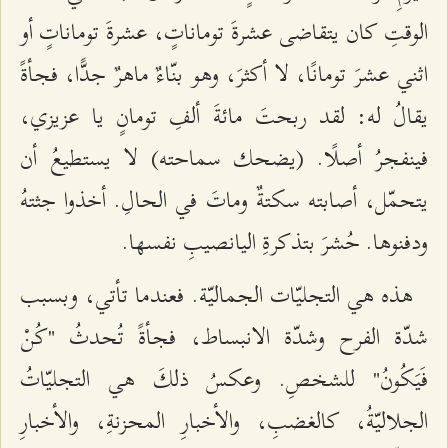
الوقتِ كان يتقاضى عشرةَ توماناتٍ، عشرةَ توماناتٍ أو
اثني عشرَ تومانًا، لا أكثرَ، وهو بنّاءٌ ماهرٌ جدًّا، فجأةً
يقالُ له: لقد ربحتَ مائةَ ألفِ تومانٍ يا عزيزي،
فينفجرُ أصلًا. (يضحك سماحته) لا يستطيعُ أن
يتحمّل، أصابته سكتةٌ وماتَ في الحالِ. أخذوا جثتهُ
ودفنوها. حُشرَ بتذكرةِ اليانصيبِ نفسها.
هذه هي التجليّات الجماليّة. فعندما تأتي، وبسبب
شدّة الفرح وشدّة الانبساط، فجأةً تُحدثُ "كُنْ
فَيَكُونُ" للشخصِ. وعكسُ ذلكَ هي التجليّاتُ
الجلاليّةُ، كالغضبِ، والأخبارِ المحزنةِ، والأخبارِ