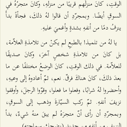
الوقتِ، كانَ منزلُهم قريبًا من منزلهِ، وكانَ متجرُهُ في
السوقِ أيضًا. وبمجرّدِ أن قالوا لهُ ذلكَ، فجأةً بدأَ
ينزفُ دمًا من أنفهِ بشدةٍ وأغميَ عليهِ.
يا لهُ من تلميذ! بالطبعِ لم يكنْ من تلامذةِ العلاّمة،
بل كانَ من تلامذةِ شخصٍ آخرَ، وكانَ صديقًا
للعلاّمة. في ذلك الوقتِ، كانَ الوضعُ مختلفًا عن ما
بعدَ ذلكَ، كانَ هناكَ فرقٌ. نعم، ثمّ أعادوهُ إلى وعيهِ،
وأحضروا لهُ شرابًا، وفعلوا ما فعلوا، وقوّوا الرجلَ، وأوقفوا
نزيفَ أنفهِ. ثمّ ركب السيّارةَ وذهب إلى السوقِ،
وبمجرّدِ أن رأى أنّ متجرَهُ لم يبقَ منهُ شيءٌ، بدأ
النزيفِ من أنفهِ من جديد.(يضحك سماحته)