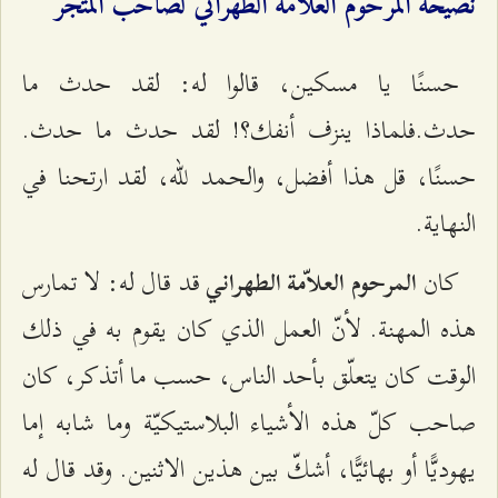
نصيحة المرحوم العلامة الطهراني لصاحب المتجر
حسنًا يا مسكين، قالوا له: لقد حدث ما
حدث.فلماذا ينزف أنفك؟! لقد حدث ما حدث.
حسنًا، قل هذا أفضل، والحمد للّه، لقد ارتحنا في
النهاية.
كان
قد قال له: لا تمارس
المرحوم العلاّمة الطهراني
هذه المهنة. لأنّ العمل الذي كان يقوم به في ذلك
الوقت كان يتعلّق بأحد الناس، حسب ما أتذكر، كان
صاحب كلّ هذه الأشياء البلاستيكيّة وما شابه إما
يهوديًّا أو بهائيًّا، أشكّ بين هذين الاثنين. وقد قال له