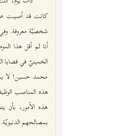
ذات يوم، كنت 
شخصيّة معروفة. وفي 
الخمينيّ في قضايا الثو
محمد حسين! لا يمكنك
هذه المناصب الوظيفي
هذه الأمور، بأن يت
بمصالحهم الدنيويّة.