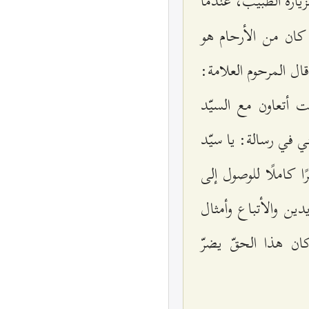
زيارة الطبيب، عندما
كيّة (décollement). وذلك الذي كان من الأرحام هو
ل المرحوم العلامة:
ة ٤٢ [شمسي] عندما كنت أتعاون مع السيّد
يني في رسالة: يا سيّد
 كاملًا للوصول إلى
ين والأتباع وأمثال
ان هذا الحقّ يضرّ