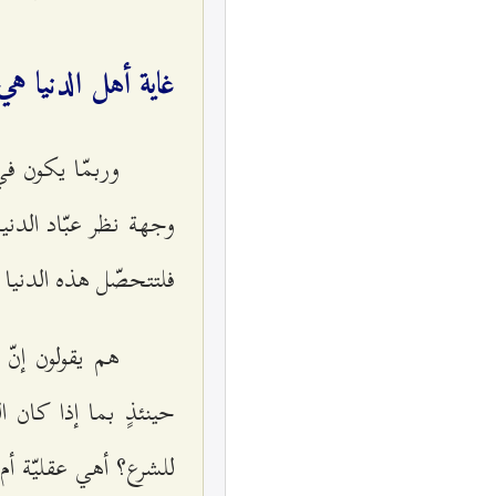
غاية أهل الدنيا هي
وربمّا يكون ف
وجهة نظر عبّاد الدني
فلتتحصّل هذه الدنيا 
هم يقولون إنّ 
حينئذٍ بما إذا كان 
للشرع؟ أهي عقليّة أ