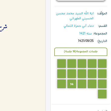
المؤلّف
آية الله السيد محمد محسن
الحسيني الطهراني
شرح دعا
القسم
دعاء أبي حمزة الثمالي
المجموعة
سنه 1421
التاريخ
1421/09/25
جلسات المجموعة(16 جلسة)
5
4
3
2
1
10
9
8
7
6
15
14
13
12
11
16