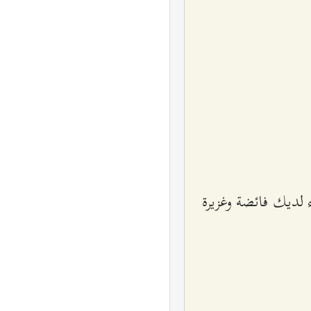
.
اء لديك فائضة وغزيرة