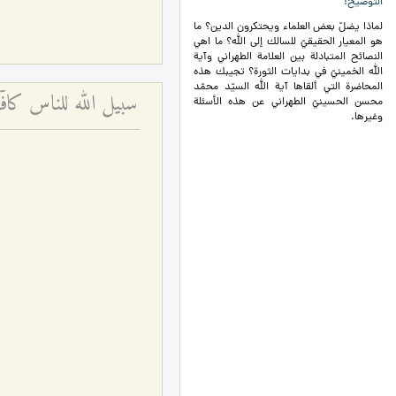
التوضيح
لماذا يضلّ بعض العلماء ويحتكرون الدين؟ ما
هو المعيار الحقيقيّ للسالك إلى الله؟ ما اهي
النصائح المتبادلة بين العلامة الطهراني وآية
الله الخمينيّ في بدايات الثورة؟ تجيبك هذه
المحاضرة التي ألقاها آية الله السيّد محمّد
سبيل الله للناس كا
محسن الحسينيّ الطهراني عن هذه الأسئلة
وغيرها.