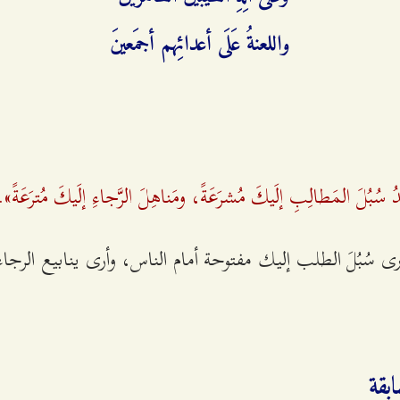
واللعنةُ عَلَی أعدائِهم أجمَعینَ‌
جِدُ سُبُلَ المَطالِبِ إلَيكَ مُشرَعَةً، ومَناهِلَ الرَّجاءِ إلَيكَ مُترَعَةً»
أرى سُبُلَ الطلب إليك مفتوحة أمام الناس، وأرى ينابيع الرج
بقة