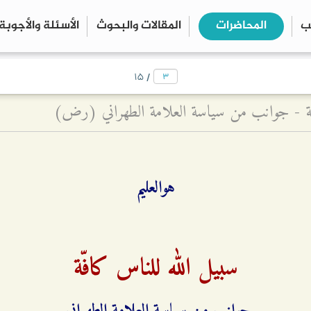
ب
المحاضرات
المقالات والبحوث
الأسئلة والأجوبة
close
search
/
۱۵
فّة - جوانب من سياسة العلامة الطهراني (رض)
هوالعلیم
سبيل الله للناس كافّة