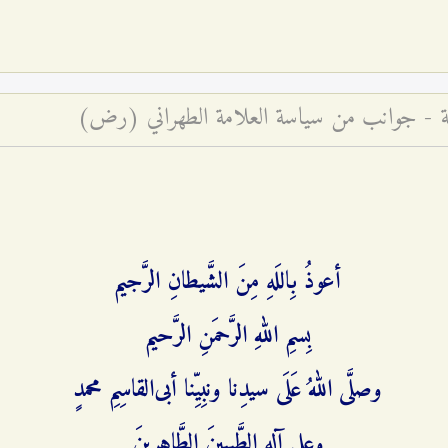
فّة - جوانب من سياسة العلامة الطهراني (رض)
أعوذُ بِاللَهِ مِنَ الشَّیطانِ الرَّجیم‌
بِسمِ اللهِ الرَّحمَنِ الرَّحیم‌
وصلَّی اللهُ عَلَی سیدِنا ونبِیِّنا أبی‌القاسِمِ محمدٍ
وعلی آلِهِ الطَّیبینَ الطَّاهرینَ