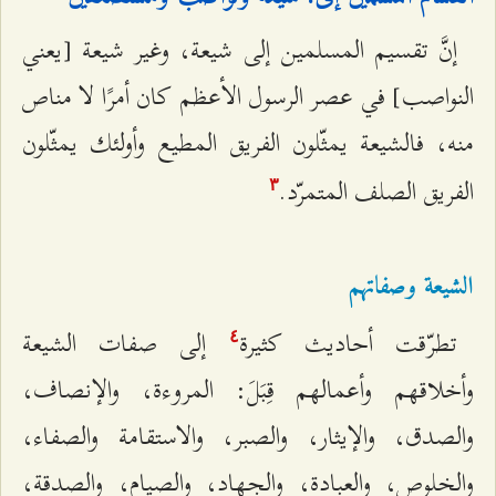
إنَّ تقسيم المسلمين إلى شيعة، وغير شيعة [يعني
النواصب] في عصر الرسول الأعظم كان أمرًا لا مناص
منه، فالشيعة يمثّلون الفريق المطيع وأولئك يمثّلون
الفريق الصلف المتمرّد.
٣
الشيعة وصفاتهم
تطرّقت أحاديث كثيرة
إلى صفات الشيعة
٤
وأخلاقهم وأعمالهم قِبَلَ: المروءة، والإنصاف،
والصدق، والإيثار، والصبر، والاستقامة والصفاء،
والخلوص، والعبادة، والجهاد، والصيام، والصدقة،