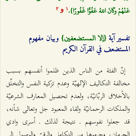
عَنْهُمْ وكَانَ اللهُ عَفُوًّا غَفُورًا}.
و
٢
۱
{إلا المستضعفين}
تفسیر آية
وبيان مفهوم
المستضعف في القرآن الكريم
إنّ الفئة من الناس الذين ظلموا أنفسهم بسبب
مخالفة التكاليف الإلهيّة وعدم تزكية النفس والتخلّق
بالأخلاق الربّانيّة، ولعدم تحصيل المعارف الشرعيّة
والملكات الرحمانيّة ولقاء المعبود جل وتعالى شأنه،
قد جعلوا نفوسهم ـ نتيجة لذلك ـ أسرى وادي
الحرمان، وحرموها من التكامل والرقيّ والوصول إلى