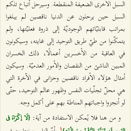
السبل الأخرى الضعيفة المنقطعة. وسيرحل أتباع تلكم
السبل حين يرحلون عن الدنيا ناقصين لم يبلغوا
بمراتب قابليّاتهم الوجوديّة إلى ذروة فعليّتها، ولم
يتمكّنوا من طيّ طريق التوحيد إلى غايته، وسيكونون
في العاقبة من الأخسرين أعمالًا، ذلك الخسران
المبين الناشئ من النقصان والأمور العدميّة. وسيكون
أمثال هؤلاء الأفراد ناقصين وحزانى في الآخرة التي
هي محلّ تجلّيات النفس وظهور عالم التوحيد، حتّى
لو أنجزوا واجباتهم المناطة بهم على أكمل وجه.
و من هنا فلا يُمكن الاستفادة من آية:
{لَا إكْرَاهَ في
بأنّ الناس مختارون في
الدِّينِ قَد تَبَيَّنَ الرُّشْدُ مِنَ الْغَيّ}
۱