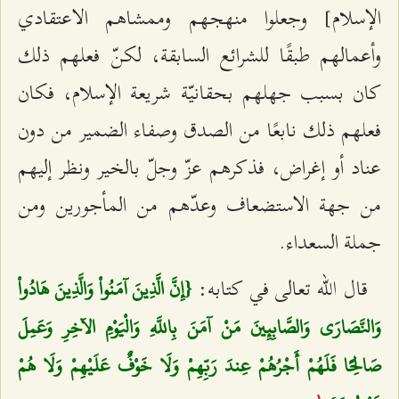
الإسلام] وجعلوا منهجهم وممشاهم الاعتقادي
وأعمالهم طبقًا للشرائع السابقة، لكنّ فعلهم ذلك
كان بسبب جهلهم بحقانيّة شريعة الإسلام، فكان
فعلهم ذلك نابعًا من الصدق وصفاء الضمير من دون
عناد أو إغراض، فذكرهم عزّ وجلّ بالخير ونظر إليهم
من جهة الاستضعاف وعدّهم من المأجورين ومن
جملة السعداء.
قال الله تعالى في كتابه:
{إِنَّ الَّذِينَ آمَنُواْ وَالَّذِينَ هَادُواْ
وَالنَّصَارَى وَالصَّابِئِينَ مَنْ آمَنَ بِاللَّهِ وَالْيَوْمِ الآخِرِ وَعَمِلَ
صَالِحًا فَلَهُمْ أَجْرُهُمْ عِندَ رَبِّهِمْ وَلَا خَوْفٌ عَلَيْهِمْ وَلَا هُمْ
۱