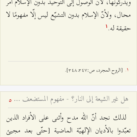
ويدركونها، لأنّ الوصول إلى التوحيد بدون الإسلام أمر
محال، ولأنّ الإسلام بدون التشيّع ليس إلّا مفهومًا لا
حقيقة له.
۱
[الروح المجرد، ص:٣٤۷ـ ٣٤۸].
هل غير الشيعة إلى النار؟ - مفهوم المستضعف في القرآن الكريم
5
لذلك نجد أنّ الله مدح وأثنى على الأفراد الذين
تعبّدوا بالأديان الإلهيّة الماضية [حتّى بعد مجيئ