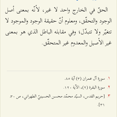
الحقّ في الخارج واحد لا غير، لأنّه بمعنى أصل
الوجود والتحقّق، ومعلوم أنّ حقيقة الوجود والموجود لا
تتغيّر ولا تتبدّل؛ وفي مقابله الباطل الذي هو بمعنى
غير الأصيل والمعدوم غير المتحقّق.
سورة آل عمران (٣) آية ۸٥.
سورة البقرة (٢)، الآية ۱٢۰.
[حريم القدس، السيّد محمّد محسن الحسينيّ الطهراني، ص ٣۰ـ
٣۱].