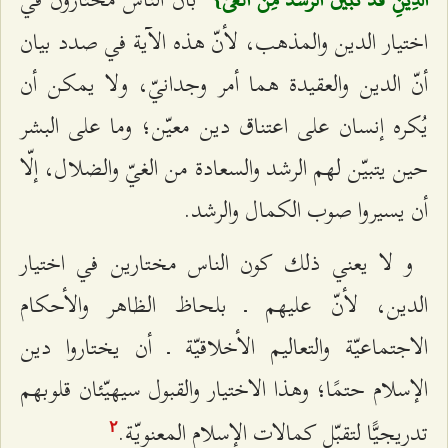
اختيار الدين والمذهب، لأنّ هذه الآية في صدد بيان
أنّ الدين والعقيدة هما أمر وجدانيّ، ولا يمكن أن
يُكره إنسان على اعتناق دين معيّن؛ وما على البشر
حين يتبيّن لهم الرشد والسعادة من الغيّ والضلال، إلّا
أن يسيروا صوب الكمال والرشد.
و لا يعني ذلك كون الناس مختارين في اختيار
الدين، لأنّ عليهم ـ بلحاظ الظاهر والأحكام
الاجتماعيّة والتعاليم الأخلاقيّة ـ أن يختاروا دين‌
الإسلام حتمًا؛ وهذا الاختيار والقبول سيهيّئان قلوبهم
تدريجيًّا لتقبّل كمالات الإسلام المعنويّة.
٢