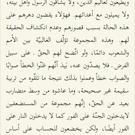
ويطيعون تعاليم الدين، ولا يشاقّون الرسول وأهل بيته،
ولا يميلون مع أعدائهم. فهؤلاء يقضون دهرهم على
هذه الحالة بسبب قصورهم وعدم انكشاف الحقيقة
لهم. وهذه المجموعة تؤلّف الغالبيّة بين الأمم
والشعوب دائمًا، ولو اتّضح لهم الحقّ ـ على سبيل
الفرض ـ فلا يصدّون عنه، بَيدَ أنَّهم ظنّوا الخطأ صوابًا
والصواب خطأ وعملوا بذلك نتيجة ما تلقّوه من تربية
سقيمة غير صحيحة، وما عاشوه من وسط متضارب
بعيد عن الحقّ، إنَّهم مجموعة من المستضعفين
لايدخلون الجنّة على الفور کما لا يدخلون النار على
الفور أيضًا، ولکن یخضعون للحساب على أساس