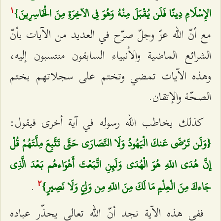
الإِسْلَامِ دِينًا فَلَن يُقْبَلَ مِنْهُ وَهُوَ فِي الآخِرَةِ مِنَ الْخَاسِرِينَ}
۱
مع أنّ الله عزّ وجلّ صرّح في العديد من الآيات بأنّ
الشرائع الماضية والأنبياء السابقون منتسبون إليه،
وهذه الآيات تمضي وتختم على سجلاتهم بختم
الصحّة والإتقان.
كذلك يخاطب الله رسوله في آية أخرى فيقول:
{وَلَن تَرْضَى عَنكَ الْيَهُودُ وَلَا النَّصَارَى حَتَّى تَتَّبِعَ مِلَّتَهُمْ قُلْ
إِنَّ هُدَى اللّهِ هُوَ الْهُدَى وَلَئِنِ اتَّبَعْتَ أَهْوَاءهُم بَعْدَ الَّذِي
.
جَاءكَ مِنَ الْعِلْمِ مَا لَكَ مِنَ اللّهِ مِن وَلِيٍّ وَلَا نَصِيرٍ}
٢
ففي هذه الآية نجد أنّ الله تعالى يحذّر عباده