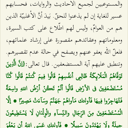
والمستوعبين لجميع الأحاديث والروايات، فحسابهم
عسير للغاية إن لم يذعنوا للحقّ. بَيدَ أنَّ الأغلبيّة الذين
هم من العوامّ، وليس لهم اطّلاع على كتب السيرة،
ومعلوماتهم وعقائدهم مقصورة على إرشاد علمائهم،
فلعلّ الله يعفو عنهم ويصفح في حالة عدم تقصيرهم.
وتنطبق عليهم آية المستضعفين. قال تعالى:
{إنَّ الَّذِينَ
تَوَفَّاهُمُ الْمَلَائِكَةُ ظَالِمِي أنفُسِهِمْ قَالُوا فِيمَ كُنتُمْ قَالُوا كُنَّا
مُسْتَضْعَفِينَ في الأرْضِ قَالُوا ألَمْ تَكُنْ أرْضُ اللهِ واسِعَةً
فَتُهَاجِرُوا فِيهَا فَأولئك مَأواهُمْ جَهَنَّمُ وسَآءَتْ مَصِيرًا ، إلَّا
الْمُسْتَضْعَفِينَ مِنَ الرِّجَالِ والنِّسآءِ والْوِلْدَانِ لَا يَسْتَطِيعُونَ
حِيلَةً ولَا يَهْتَدُونَ سَبِيلًا ، فَأولئك عَسَى اللهُ أن يَعْفُوَ