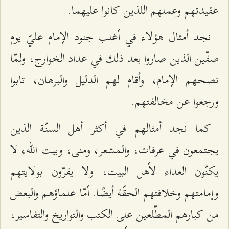
عقیدتهم وعملهم اللذین کانوا علیهما.
نجد أمثال هؤلاء في أغلب جنود الإمام عليّ يوم
صفّين الذين صاروا بعد ذلك في عداد الخوارج، ولمّا
نصحهم الإمام، وأقام لهم الدليل والبرهان، تابوا
ورجعوا عن مخالفتهم.
كما نجد أمثالهم في أكثر أهل السنّة الذين
يجتمعون في عرفات، والمشعر، ومنى، وبيت الله، لا
يكنّون العداء لأهل البيت، ولا يقرّون بولايتهم
وإمامتهم وخلافتهم الحقّة أيضًا. أمّا علماؤهم والبعض
من كبارهم المطّلعين على الكتب والتواريخ والتفاسير،