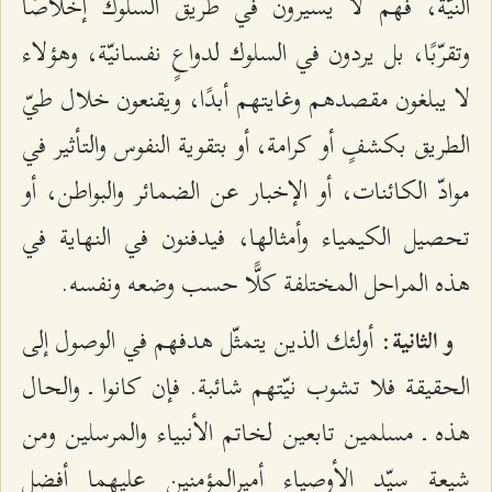
النيّة، فهم لا يسيرون في طريق السلوك إخلاصًا
وتقرّبًا، بل يردون في السلوك لدواعٍ نفسانيّة، وهؤلاء
لا يبلغون مقصدهم وغايتهم أبدًا، ويقنعون خلال طيّ
الطريق بكشفٍ أو كرامة، أو بتقوية النفوس والتأثير في
موادّ الكائنات، أو الإخبار عن الضمائر والبواطن، أو
تحصيل الكيمياء وأمثالها، فيدفنون في النهاية في
هذه المراحل المختلفة كلًّا حسب وضعه ونفسه.
: أولئك الذين يتمثّل هدفهم في الوصول إلى
و الثانية
الحقيقة فلا تشوب نيّتهم شائبة. فإن كانوا ـ والحال
هذه ـ مسلمين تابعين لخاتم الأنبياء والمرسلين ومن
شيعة سيّد الأوصياء أميرالمؤمنين عليهما أفضل