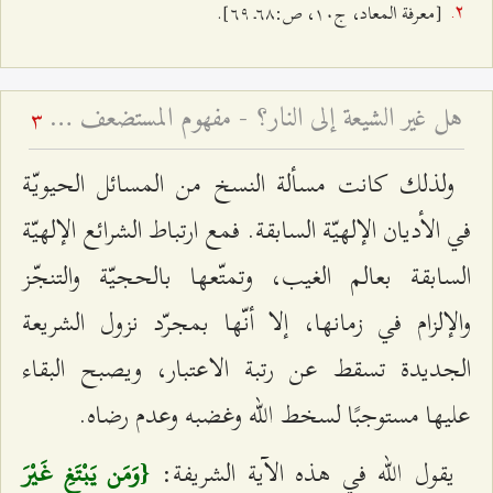
[معرفة المعاد، ج‌۱۰، ص:٦۸ـ ٦٩].
هل غير الشيعة إلى النار؟ - مفهوم المستضعف في القرآن الكريم
3
ولذلك كانت مسألة النسخ من المسائل الحيويّة
في الأديان الإلهيّة السابقة. فمع ارتباط الشرائع الإلهيّة
السابقة بعالم الغيب، وتمتّعها بالحجيّة والتنجّز
والإلزام في زمانها، إلا أنّها بمجرّد نزول الشريعة
الجديدة تسقط عن رتبة الاعتبار، ويصبح البقاء
عليها مستوجبًا لسخط الله وغضبه وعدم رضاه.
يقول الله في هذه الآية الشريفة:
{وَمَن يَبْتَغِ غَيْرَ