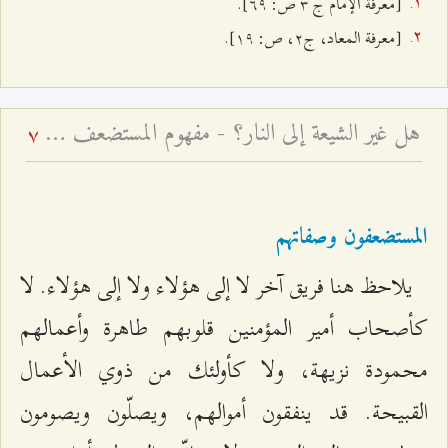
[معرفة الإمام ج ٣ ص: ٦٩].
[معرفة المعاد، ج‌٢، ص: ۱٩].
هل غير الشيعة إلى النار؟ - مفهوم المستضعف في القرآن الكريم
7
المستضعفون وصفاتهم
يلاحظ هنا فريق آخر لا إلى هؤلاء ولا إلى هؤلاء. لا
كأصحاب أمير المؤمنين قلوبهم طاهرة وأعمالهم
محمودة نزيهة، ولا كأولئك من ذوي الأعمال
القبيحة. قد ينفقون أموالهم، ويصلّون ويصومون‌