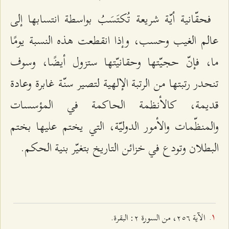
فحقّانية أيّة شريعة تُكتَسَبُ بواسطة انتسابها إلى
عالم الغيب وحسب، وإذا انقطعت هذه النسبة يومًا
ما، فإنّ حجيّتها وحقانيّتها ستزول أيضًا، وسوف
تنحدر رتبتها من الرتبة الإلهية لتصير سنّة غابرة وعادة
قديمة، كالأنظمة الحاكمة في المؤسسات
والمنظّمات والأمور الدوليّة، التي يختم عليها بختم
البطلان وتودع في خزائن التاريخ بتغيّر بنية الحكم.
الآية ٢٥٦، من السورة ٢: البقرة.