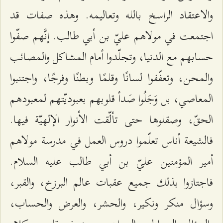
والاعتقاد الراسخ بالله وتعاليمه. وهذه صفات قد
اجتمعت في مولاهم عليّ بن أبي طالب. إنَّهم صفّوا
حسابهم مع الدنيا، وتجلّدوا أمام المشاكل والمصائب
والمحن، وتعفّفوا لسانًا وقلمًا وبطنًا وفرجًا، واجتنبوا
المعاصي، بل وَجَلُوا صَدأ قلوبهم بعبوديّتهم لمعبودهم
الحقّ، وصقلوها حتى تألّقت الأنوار الإلهيّة فيها.
فالشيعة أناس تعلّموا دروس العمل في مدرسة مولاهم
أمير المؤمنين عليّ بن أبي طالب عليه السلام.
فاجتازوا بذلك جميع عقبات عالم البرزخ، والقبر،
وسؤال منكر ونكير، والحشر، والعرض والحساب،