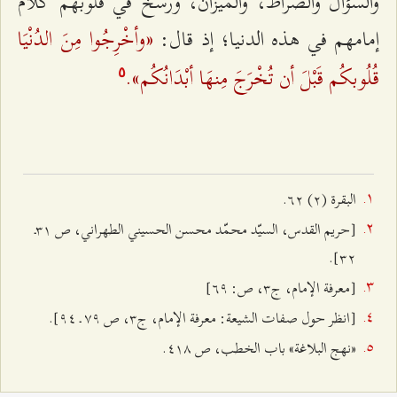
والسؤال والصراط، والميزان، ورسخ في قلوبهم كلام
«وأخْرِجُوا مِنَ الدُنْيَا
إمامهم في هذه الدنيا؛ إذ قال:
قُلُوبكُم قَبْلَ أن تُخْرَجَ مِنهَا أبْدَانُكُم».
٥
البقرة (٢) ٦٢.
[حريم القدس، السيّد محمّد محسن الحسيني الطهراني، ص ٣۱ـ
٣٢].
[معرفة الإمام، ج‌٣، ص: ٦٩]
[انظر حول صفات الشیعة: معرفة الإمام، ج٣، ص ۷٩ ـ ٩٤].
«نهج البلاغة» باب الخطب، ص ٤۱۸.