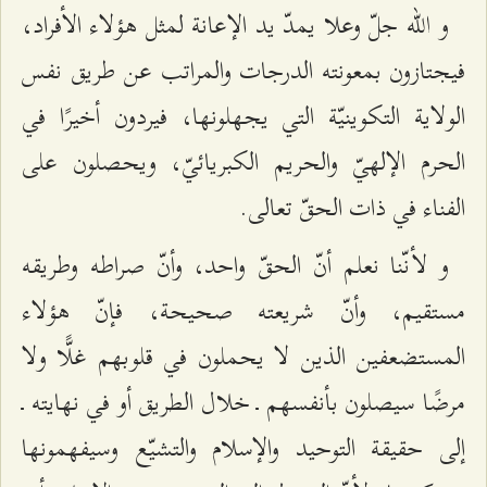
و الله جلّ وعلا يمدّ يد الإعانة لمثل هؤلاء الأفراد،
فيجتازون بمعونته الدرجات والمراتب عن طريق نفس
الولاية التكوينيّة التي يجهلونها، فيردون أخيرًا في
الحرم الإلهيّ والحريم الكبريائيّ، ويحصلون على
الفناء في ذات الحقّ تعالى.
و لأنّنا نعلم أنّ الحقّ واحد، وأنّ صراطه وطريقه
مستقيم، وأنّ شريعته صحيحة، فإنّ هؤلاء
المستضعفين الذين لا يحملون في قلوبهم غلًّا ولا
مرضًا سيصلون بأنفسهم ـ خلال الطريق أو في نهايته ـ
إلى حقيقة التوحيد والإسلام والتشيّع وسيفهمونها