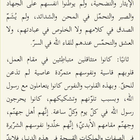
الإيثار والتضحية، ولم يوطّنوا أنفسهم على الجهاد
والصبر والتحمّل في المحن والشدائد، ولم يُشَمّ
الصدق في كلامهم ولا الخلوص في عبادتهم، ولا
العشق والتحمّس عندهم للقاء الله في السرّ.
ثانيًا: كانوا متثاقلين متباطِئين في مقام العمل،
قلوبهم قاسية ونفوسهم متمرّدة عاصية لم تذعن
للحقّ. وبهذه القلوب والنفوس كانوا يتعاملون مع رسول
الله، وبسبب تلوّنهم وتشكيكهم، كانوا يحرجون
رسول الله في كلّ يوم وكلّ ساعة. إنَّهم أهل جهنّم،
وجهنّم مقامهم الأبديّ؛ إنَّهم خلّدوا نفوسهم الشرّيرة
في الصفات والملكات القبيحة في هذه الدنيا، فلابدّ