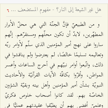
هل غير الشيعة إلى النار؟ - مفهوم المستضعف في القرآن الكريم
6
و من الطبيعيّ فإنَّ الجنّة التي هي محلّ الأبرار
المطهّرين، لابدّ أن تكون محلّهم ومستقرّهم. إنَّهم
ساروا على نهج أمير المؤمنين الذي سلّم لأوامر ربّه
وتعاليمه تسليمًا خالصًا، لم يعترضوا ولم يناقشوا في
ذلك، واتّبعوا أوامر نبيّهم في أحرج الساعات وأعسر
المواطن، وأقرّوا بكافّة الآيات القرآنيّة والأحاديث
النبويّة بشأن أمير المؤمنين وأهل بيته وبقيّة الشؤون
الخاصّة بهم. لقد كانوا أصحاب خلوص فكريّ
وعلميّ أفضى بهم أن يطبّقوا عقيدتهم عمليًّا في