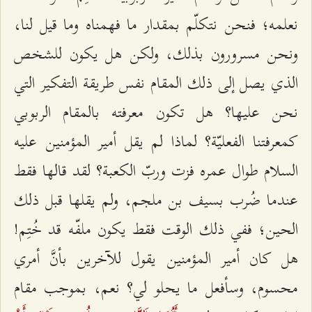
نعلمه؛ فنحن نتكلّم بمقدار ما فهمناه وما قيل لنا،
ونحن مسرورون بذلك، ولكن هل يكون للشخص
الذي يصل إلى ذلك المقام نفس طريقة التفكير التي
نحن عليها؟ هل تكون معرفته بالمقام الربوبي
كمعرفتنا الفعليّة؟ لماذا لم يقل أمير المؤمنين عليه
السلام طوال عمره فزت وربّ الكعبة؟ لقد قالها فقط
عندما ضُرب بسيف بن ملجم، ولم يقلها قبل ذلك
الحين؛ ففي ذلك الوقت فقط يكون ملفّه قد خُتِم!
هل كان أمير المؤمنين يقول للآخرين بأنَّ أمري
محسوم، وسأفعل ما يحلو لي؟ نعم، بموجب مقام