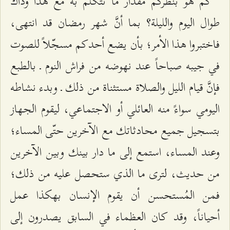
كم هو بنظركم مقدار ما نتكلّم به مع هذا وذاك
طوال اليوم والليلة؟ بما أنَّ شهر رمضان قد انتهى،
فاختبروا هذا الأمر؛ بأن يضع أحدكم مسجّلاً للصوت
في جيبه صباحاً عند نهوضه من فراش النوم ـ بالطبع
فإنَّ قيام الليل والصلاة مستثناة من ذلك ـ وبدء نشاطه
اليومي سواءً منه العائلي أو الاجتماعي، ليقوم الجهاز
بتسجيل جميع محادثاتك مع الآخرين حتّى المساء؛
وعند المساء، استمع إلى ما دار بينك وبين الآخرين
من حديث، لترى ما الذي ستحصل عليه من ذلك؛
فمن المُستحسن أن يقوم الإنسان بهكذا عمل
أحياناً، وقد كان العظماء في السابق يصدرون إلى