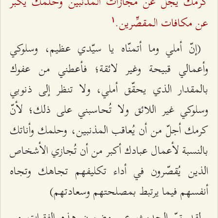
کرَمَك يجلّ عن مجازات المذنبين وحلمك يكُبر
عن مكافات المقصِّرين.
۱
(إنّ أملي وما أتمنّاه يا سيّدي عظيم، وسلوكي
وأعمالي قبيحة وغير لائقة؛ فأعطني من عفوك
بالمقدار الذي يحقّق أملي، ولا تنظر إلى ذنوبي
وسلوكي غير اللائق ولا تُحاسبني على ذلك؛ لأنّ
كرمك أجلّ من أن يُعاقب المذنبين، وحلمك وأناتك
بالنسبة لأعمال عبادك أكبر من أن تُجازي الأشخاص
الذين يُقصّرون في أداء تكليفهم تجاهك وتجاه
أنفسهم فيما يرتبط بمصلحتهم وسعادتهم)
لقد تمّ الحديث عن مضمون هذه الفقرات من