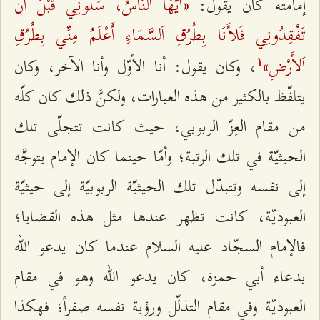
«أَيُّهَا اَلنَّاسُ، سَلُونِي قَبْلَ أَنْ
إمامته كان يقول:
تَفْقِدُونِي فَلأَنَا بِطُرُقِ اَلسَّمَاءِ أَعْلَمُ مِنِّي بِطُرُقِ
اَلأَرْضِ»
، وكان يقول: أنا الأوّل وأنا الآخر، وكان
۱
يتلفّظ بالكثير من هذه العبارات، ولكنَّ ذلك كان كلّه
من مقام العِزّ الربوبي، حيث كانت تتجلّى تلك
الحيثيّة في تلك الرتبة؛ وأمّا حينما كان الإمام يتوجَّه
إلى نفسه وتتبدّل تلك الحيثيّة الربوبيّة إلى حيثيّة
العبوديّة، كانت تظهر عندها مثل هذه القضايا؛
فالإمام السجّاد عليه السلام عندما كان يدعو الله
بدعاء أبي حمزة، كان يدعو الله وهو في مقام
العبوديّة وفي مقام التذلّل ورؤية نفسه صفراً؛ فهكذا