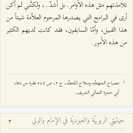
تلامذتهم مثل هذه الأوامر ـ بل أشدّ ـ ، ولكنَّني لم أكن
أرى في البرامج التي يصدرها المرحوم العلاّمة شيئاً من
هذا القبيل، وأمّا السابقون، فقد كانت لديهم الكثير
من هذه الأمور.
مصباح المتهجّد وسلاح المُتعبِّد، ج ٢، ص ٥۸٤ فقرة من دعاء
أبي حمزة الثمالي الشريف.
حيثيتي الربوبيّة والعبوديّة في الإمام والولي
3