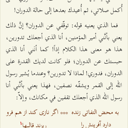
أُكمل صلاتي، ثم أُعيدك بعدها إلى حالة الدوران!
فما الذي يعنيه قوله: توقّفي عن الدوران؟ إنَّ ذلك
يعني بأنَّني أمير المؤمنين، أنا الذي أجعلك تدورين،
هذا هو معنى هذا الكلام إذاً! كما أنَني أنا الذي
حبستك عن الدوران؛ فلو كانت لديك القدرة على
الدوران، فدوري! لماذا لا تدورين؟ وعندما يُشير رسول
الله إلى القمر ويشقّه نصفين، فهذا يعني بأنَّني أنا
رسول الله الذي أجعلك تقفين في مكانك، وإلاّ:
به محض التفاتی زنده
***
اگر نازی کند از هم فرو
دارد آفرينش را
ريزند قالبها
۱