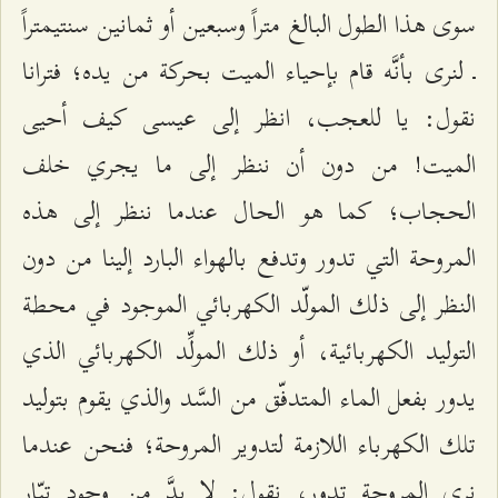
سوى هذا الطول البالغ متراً وسبعين أو ثمانين سنتيمتراً
ـ لنرى بأنَّه قام بإحياء الميت بحركة من يده؛ فترانا
نقول: يا للعجب، انظر إلى عيسى كيف أحيى
الميت! من دون أن ننظر إلى ما يجري خلف
الحجاب؛ كما هو الحال عندما ننظر إلى هذه
المروحة التي تدور وتدفع بالهواء البارد إلينا من دون
النظر إلى ذلك المولّد الكهربائي الموجود في محطة
التوليد الكهربائية، أو ذلك المولِّد الكهربائي الذي
يدور بفعل الماء المتدفّق من السَّد والذي يقوم بتوليد
تلك الكهرباء اللازمة لتدوير المروحة؛ فنحن عندما
نرى المروحة تدور، نقول: لا بدَّ من وجود تيّار