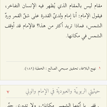
مقام ليس بالمقام الذي يُظهر فيه الإنسان التفاخر،
فيقول الإمام: أنا إمام ولديّ القدرة على شقّ القمر وردّ
الشمس، فماذا تريد أكثر من هذا؟ فالإمام قد أوقف
الشمس في مكانها.
نهج البلاغة، تحقيق صبحي الصالح : الخطبة (۱۸٩).
حيثيتي الربوبيّة والعبوديّة في الإمام والولي
7
ـ قفي يا أيّتها الشمس مكانك، ولا تدوري حتّى