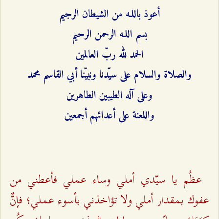
أعوذ باللـه من الشيطان الرجيم
بسم اللـه الرحمن الرحيم
الحمد لله ربّ العالمين
والصلاة والسلام على سيّدنا ونبيّنا أبي القاسم محمد
وعلى آله الطيبين الطاهرين
واللعنة على أعدائهم أجمعين
عظُم يا سيّدي أملي وساء عملي فأعطني من
عفوك بمقدار أملي ولا تؤاخذني بأسوء عملي؛ فإنٌّ