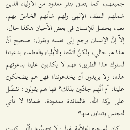
جميعهم، كما يتعلّق بنفر معدود من الأولياء الذين
شملهم اللطف الإلهي ولهم شأنهم الخاصّ بهم.
نعم، يحصل للإنسان في بعض الأحيان هكذا حال،
إلاّ إنَّ الإنسان يرجع إلى نفسه ويقول: صحيح أنَّ
هذا هو حالي، ولكنَّ أئمّتنا والأولياء والعظماء يدعوننا
لسلوك هذا الطريق؛ فهم لا يكذبون علينا بدعوتهم
هذه، ولا يريدون أن يخدعوننا؛ فهل هم يضحكون
علينا، أم أنَّهم جادّون بذلك؟ فها هم يقولون: تفضّل
على بركة الله، فالمائدة ممدودة، فلماذا لا تأتي
لتجلس وتتناول منها؟
كان المرحوم العلاّمة يقول: لا تتصوَّروا بأنَّني كتبت