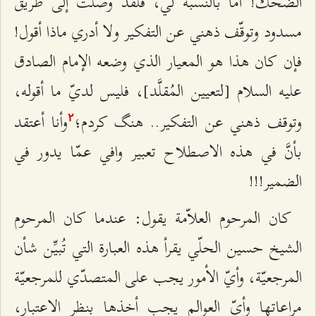
الضحك! أمّا بالنسبة لي، فلقد وصلت إلى طريق
مسدود وتوقّف ذهني عن التفكير ولا أدري ماذا أقول!
فإن كان هذا هو المعيار الذي وضعه الإمام الصادق
عليه السلام [لتعيين المُقلَّد]، فليس لديّ ما أقوله،
وتوقف ذهني عن التفكير.. هنگ كردم؛
وأنا أعتقد
٢
بأنَّ في هذه الاصطلاح تعبير وافي عمّا يدور في
الضمير!!!
كان المرحوم العلاّمة يقول: عندما كان المرحوم
الشيخ حسين الحلّي يقرأ هذه العبارة التي تُبيِّن شأن
المرجعيّة، وأيّ الأمور يجب على المتصدّي للمرجعيّة
مراعاتها وأيّ العوالم يجب أخذها بنظر الاعتبار،