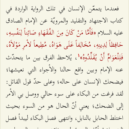
فعندما يتمعّن الإنسان في تلك الرواية الواردة في
كتاب الاجتهاد والتقليد والمرويّة عن الإمام الصادق
«فَأَمَّا مَنْ كَانَ مِنَ الفُقَهَاءِ صَائِناً لِنَفْسِهِ،
عليه السلام
حَافِظاً لِدِينِهِ، مُخَالِفاً عَلَی هَوَاهُ، مُطِيعاً لأمرِ مَوْلاَهُ،
فَلِلْعَوَامِّ أَنْ يُقَلِّدُوهُ»
، يُلاحظ الفرق بين ما يتحدّث
۱
عنه الإمام وبين واقع حالنا والأجواء التي نعيشها؛
فيضحك الإنسان على حاله؛ وعلى حدّ قول القائل:
لقد فرغت من البكاء على سوء حالي ووصل بي الأمر
إلى الضحك؛ يعني أنّ الحال هو من السوء بحيث
اختلط الحابل بالنابل، وانتهى فصل البكاء ليبدأ فصل