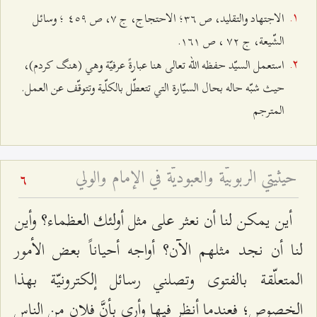
الاجتهاد والتقليد، ص ٣٦؛ الاحتجاج، ج ۷، ص ٤٥٩ ؛ وسائل
الشّیعة، ج ۷٢ ، ص ۱٦۱.
استعمل السيّد حفظه الله تعالى هنا عبارةً عرفيّة وهي (هنگ كردم)،
حيث شبّه حاله بحال السيّارة التي تتعطّل بالكلّية وتتوقّف عن العمل.
المترجم
حيثيتي الربوبيّة والعبوديّة في الإمام والولي
6
أين يمكن لنا أن نعثر على مثل أولئك العظماء؟ وأين
لنا أن نجد مثلهم الآن؟ أواجه أحياناً بعض الأمور
المتعلّقة بالفتوى وتصلني رسائل إلكترونيّة بهذا
الخصوص؛ فعندما أنظر فيها وأرى بأنَّ فلان من الناس