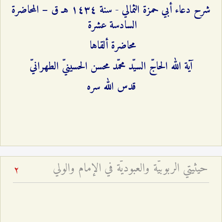
شرح دعاء أبي حمزة الثمالي - سنة ۱٤٣٤ هـ ق – المحاضرة
السادسة عشرة
محاضرة ألقاها
آية الله الحاجّ السيّد محمّد محسن الحسينيّ الطهرانيّ
قدس الله سره
حيثيتي الربوبيّة والعبوديّة في الإمام والولي
2