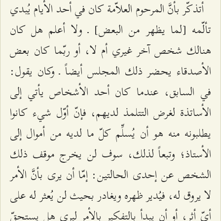
أتذكّر بأنَّ المرحوم العلاّمة كان في أحد الأيام يُبدي
تألّمه [لما يظهر من البعض] ـ ولا أعلم هل كان
هنالك شخص آخر غيري أم لا، أو ربّما كان بعض
الأصدقاء يحضر ذلك المجلس أيضاً ـ وكان يقول:
في السابق، عندما كان أحد الأشخاص يأتي إلى
الأساتذة لغرض التتلمذ لديهم، فإنّ أوّل شيء كانوا
يطلبونه منه هو أن يُسلِّم كلّ ما لديه من أموال إلى
الأستاذ؛ وتبعاً لذلك، سوف لن يخرج موقف ذلك
الشخص عن إحدى الحالتين: إمّا أن يرى بأنَّ الأمر
لا يروق له، فيُدير ظهره ويغادر بحيث لن يُعثر له على
أيّ أثر، أو أن يبدأ بالتفكير بالأمر ليرى هل يستحقّ