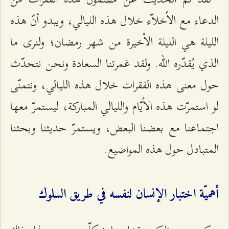
الدعاء مع الأخلاّء خلال هذه الليالي، ويبدو أنّ هذه
الليلة هي الليلة الأخيرة من شهر رمضان؛ ولنرى ما
الذي يُقدّره الله. ولقد غمرتنا السعادة ونحن نتحدّث
حول معنى هذه الفقرات خلال هذه الليالي، ونتمنّى
لو استمرّت هذه الأيّام والليالي المباركة، ليستمرّ معها
اجتماعنا مع بعضنا البعض، ويستمرّ حديثنا وبحثنا
المتبادل حول هذه المواضيع.
أهميّة اختبار الإنسان لنفسه في طريق السلوك