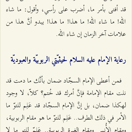
قد أفتى بأمر ما، أضرب على رأسي، وأقول: ما شاء
الله! ما شاء الله! ما هذا! ما هذا! يبدو أنَّ هذا من
علامات آخر الزمان إن شاء الله.
رعاية الإمام عليه السلام لحيثيّتي الربوبيّة والعبوديّة
فمن أعطى الإمام السجّاد ضمان بأنَّك ما دمت قد
نلت مقام الإمامة فإنَّ أمرك قد خُتم؟ كلاّ، لا وجود
لهكذا ضمان، بل إنَّ الإمام السجّاد قد عَلِم للتوّ ما
الأمر في ذلك الطرف.. عَلِم للتوّ ما هو مقام الربوبية،
ومقام الأُنس ومقام الغيرة الربوبية.. عَلِمّ للتو ما لا