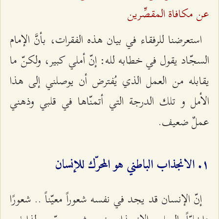
عن مكافاة المقصِّرين
استعرضنا للرفقاء في بيان هذه الفقرات، بأنَّ الإمام
السجّاد يقول في خطابه لله: إنّ أملي كبير، ولكنّ ما
يقابله من العمل الذي يُفترض أن يوصلني إلى هذا
الأمل و تلك الدرجة التي أتمنّاها في قلبي وذهني
عملٌ ضعيف.
۱. الانجذاب الباطني هو المحرّك للإنسان
إنّ الإنسان قد يجد في نفسه شعوراً معيّناً .. شعورًا