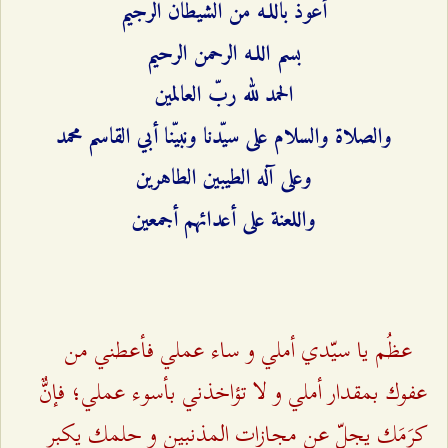
أعوذ باللـه من الشيطان الرجيم
بسم اللـه الرحمن الرحيم
الحمد لله ربّ العالمين
والصلاة والسلام على سيّدنا ونبيّنا أبي القاسم محمد
وعلى آله الطيبين الطاهرين
واللعنة على أعدائهم أجمعين
عظُم يا سيّدي أملي و ساء عملي فأعطني من
عفوك بمقدار أملي و لا تؤاخذني بأسوء عملي؛ فإنٌّ
کرَمَك يجلّ عن مجازات المذنبين و حلمك يكبر