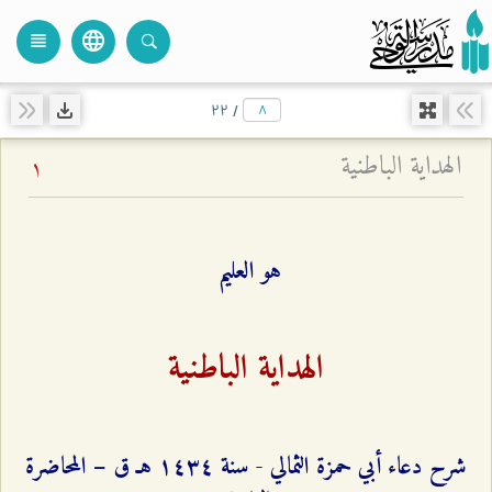
language
view_headline
close
search
۲۲
/
الهداية الباطنية
1
هو العليم
الهداية الباطنية
شرح دعاء أبي حمزة الثمالي - سنة ۱٤٣٤ هـ ق – المحاضرة