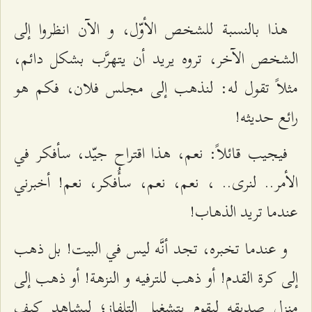
هذا بالنسبة للشخص الأوّل، و الآن انظروا إلى
الشخص الآخر، تروه يريد أن يتهرَّب بشكل دائم،
مثلاً تقول له: لنذهب إلى مجلس فلان، فكم هو
رائع حديثه!
فيجيب قائلاً: نعم، هذا اقتراح جيّد، سأفكر في
الأمر.. لنرى.. ، نعم، نعم، سأُفكر، نعم! أخبرني
عندما تريد الذهاب!
و عندما تخبره، تجد أنَّه ليس في البيت! بل ذهب
إلى كرة القدم! أو ذهب للترفيه و النزهة! أو ذهب إلى
منزل صديقه ليقوم بتشغيل التلفاز؛ ليشاهد كيف