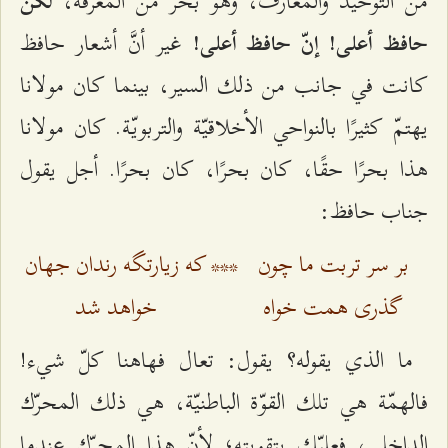
من التوحيد والمعارف، وهو بحر من المعرفة،
لكن
غير أنَّ أشعار حافظ
حافظ أعلى! إنّ حافظ أعلى!
كانت في جانب من ذلك السير، بينما كان مولانا
يهتمّ كثيرًا بالنواحي الأخلاقيّة والتربويّة. كان مولانا
هذا بحرًا حقًا، كان بحرًا، كان بحرًا. أجل يقول
جناب حافظ:
بر سر تربت ما چون
***
که زیارتگه رندان جهان
گذری همت خواه
خواهد شد
ما الذي يقوله؟ يقول: تعال فهاهنا كلّ شيء!
فالهمّة هي تلك القوّة الباطنيّة، هي ذلك المحرّك
الداخلي، فعليّك بتقويته؛ لأنّ هذا المحرّك عندما