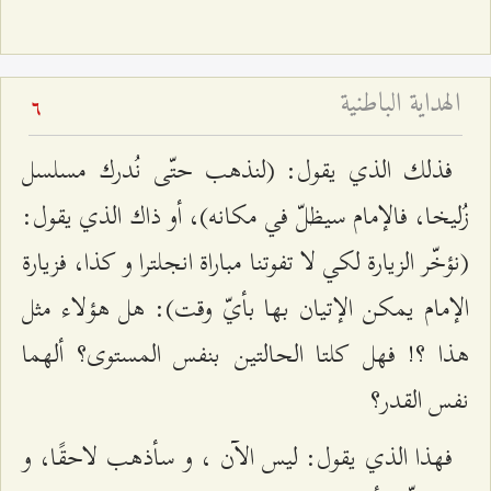
الهداية الباطنية
6
فذلك الذي يقول: (لنذهب حتّى نُدرك مسلسل
زُليخا، فالإمام سيظلّ في مكانه)، أو ذاك الذي يقول:
(نؤخّر الزيارة لكي لا تفوتنا مباراة انجلترا و كذا، فزيارة
الإمام يمكن الإتيان بها بأيّ وقت): هل هؤلاء مثل
هذا ؟! فهل كلتا الحالتين بنفس المستوى؟ ألهما
نفس القدر؟
فهذا الذي يقول: ليس الآن ، و سأذهب لاحقًا، و