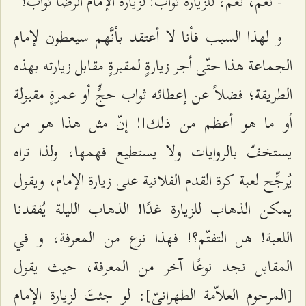
- نعم، نعم، للزيارة ثواب! لزيارة الإمام الرضا ثواب!
و لهذا السبب فأنا لا أعتقد بأنَّهم سيعطون لإمام
الجماعة هذا حتّى أجر زيارةٍ لمقبرةٍ مقابل زيارته بهذه
الطريقة؛ فضلاً عن إعطائه ثواب حجٍّ أو عمرةٍ مقبولة
أو ما هو أعظم من ذلك!! إنّ مثل هذا هو من
يستخفّ بالروايات ولا يستطيع فهمها، ولذا تراه
يُرجِّح لعبة كرة القدم الفلانية على زيارة الإمام، ويقول
يمكن الذهاب للزيارة غدًا! الذهاب الليلة يُفقدنا
اللعبة! هل التفتّم؟! فهذا نوع من المعرفة، و في
المقابل نجد نوعًا آخر من المعرفة، حيث يقول
[المرحوم العلاّمة الطهرانيّ]: لو جئتَ لزيارة الإمام