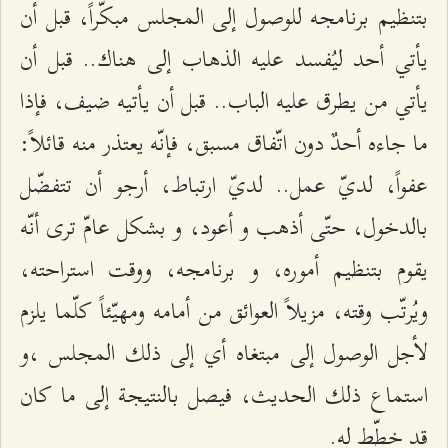
بتنظيم برنامجه للوصول إلى المجلس مبكّراً، قبل أن
يأتي أحد ليُفسد عليه الذهاب إلى هناك.. قبل أن
يأتي من يطرق عليه الباب.. قبل أن يأتيه ضيف، فإذا
ما جاءه أحدٌ دون اتّفاق مسبق، فإنّه يعتذر منه قائلاً:
عفواً، لديّ عمل.. لديّ ارتباط، أرجو أن تتفضّل
بالدخول، حتّى أذهب و أعود، و بشكل عامّ ترى أنّه
يقوم بتنظيم أموره، و برنامجه، ووقت استراحته،
ويُرتّب وقته، مزيلاً العوائق من أمامه ومهيّئاً كلّما يلزم
لأجل الوصول إلى مبتغاه أي إلى ذلك المجلس ،و
استماع ذلك الحديث، فيصل بالنتيجة إلى ما كان
قد خطّط له.