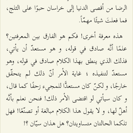
الرضا من أقصى الدنيا إلى خراسان حبوًا على الثلج،
فما فعلتَ شيئًا مهمّاً.
هذه معرفة أخرى! فكم هو الفارق بين المعرفتين؟
علمًا أنَّه صادق في قوله، و هو مستعدّ أن يأتي،
فذلك الذي ينطق بهذا الكلام صادق في قوله، وهو
مستعدّ لتنفيذه ؛ غاية الأمر أنّ ذلك لم يتحقّق
خارجًا، و لكنّ كان مستعدًّا للمجيء زحفًا كما قال،
و كان سيأتي لو اقتضى الأمر ذلك! فنحن نعلم بأنَّه
أهلٌ لها، و لا يقول هذا الكلام مبالغة أو تصنّعًا! فهل
تلكما الحالتان متساويتان؟ هل هذان سيّان ؟!