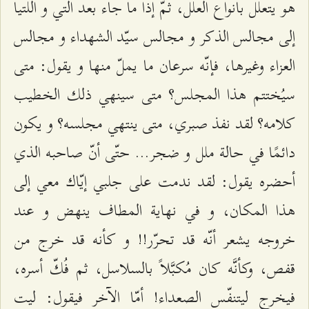
هو يتعلّل بأنواع العلل، ثمّ إذا ما جاء بعد التي و اللتيا
إلى مجالس الذكر و مجالس سيّد الشهداء و مجالس
العزاء وغيرها، فإنّه سرعان ما يملّ منها و يقول: متى
سيُختتم هذا المجلس؟ متى سينهي ذلك الخطيب
كلامه؟ لقد نفذ صبري، متى ينتهي مجلسه؟ و يكون
دائمًا في حالة ملل و ضجر... حتّى أنّ صاحبه الذي
أحضره يقول: لقد ندمت على جلبي إيّاك معي إلى
هذا المكان، و في نهاية المطاف ينهض و عند
خروجه يشعر أنّه قد تحرّر!! و كأنه قد خرج من
قفص، وكأنَّه كان مُكبَّلاً بالسلاسل، ثم فُكّ أسره،
فيخرج ليتنفّس الصعداء! أمّا الآخر فيقول: ليت