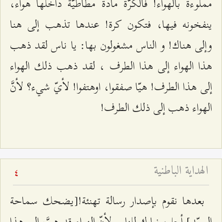
مملوءة بالهواء! فالكرّة مادة مطاطيّة داخلها هواء،
ينفخونه فيها، فتكون كرة! عندها تذهب إلى هنا
وإلى هناك! و الناس مشغولون بها: يا ناس لقد ذهب
هذا الهواء إلى هذا الطرف ، لقد ذهب ذلك الهواء
إلى هذا الطرف! هيّا صفقوا، اوهتفوا! لأيّ شيء؟ لأنَّ
الهواء ذهب إلى ذلك الطرف!
الهداية الباطنية
4
بعدها نقوم بإصدار رسالة تهنئة![يضحك سماحة
السيّد] أجل، نبارك للناس لأنّ الهواء قد هبَّ إلى هذا