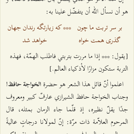
هو أن نسأل الله أن يتفضّل علينا به:
بر سر تربت ما چون
***
که زیارتگه رندان جهان
گذری همت خواه
خواهد شد
[يقول: *** إذا ما مررت بتربتي فاطلب الهمّة، فهذه
التربة ستكون مزارًا لأذكياء العالم.]
اعلموا أنّ قائل هذا الشعر هو حضرة
!
الخواجة حافظ
وجناب الخواجة حافظ الشيرازي عارفٌ كبير ومعروف
جدًا يقلّ نظيره، إذ قلّما جاء الزمان بمثله، قال
المرحوم العلاّمة ذات مرّة: إنّ لمولانا درجاتٍ عاليةً