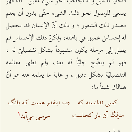
داخليّاً بالميل و الانجذاب نحو شيء معيّن.. لذا فهو
يسعى للوصول نحو ذلك الشيء حتّى بدون أن يعلم
مصدر ذلك الشعور ؛ و ذلك أنّ الإنسان قد يحصل
له إحساسٌ عميق في باطنه، ولكنّ ذلك الإحساس لم
يصل إلى مرحلة يكون مشهوداً بشكل تفصيليّ له ،
فهو لم يتضّح جليّاً له بعد، ولم تظهر معالمه
التفصيليّة بشكل دقيق ، و غاية ما يعلمه عنه هو أنَّ
هنالك شيئاً ما:
كسی ندانسته كه
***
اينقدر هست كه بانگ
منزلگه آن يار كجاست
جرسى مي‌آيد
۱
يقول: