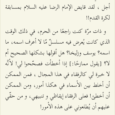
أجل ، لقد قايض الإمام الرضا عليه السلام بمسابقة
لكرة القدم!!
و ذات مرّة كنت راجعًا من الحرم، في ذلك الوقت
الذي كانت يُعرض فيه مسلسلٌ مّا لا أعرف اسمه، ما
اسمه؟ يوسف وزليخا؟ هل أقولها بشكلها الصحيح أم
لا؟ [يقول ممازحًا:] إذا أخطأت فصحّحوا لي! لأنَّه
لا خبرة لي كالرفقاء في هذا المجال ، فمن الممكن
أن أخلط بين الأسماء في هكذا أمور، ومن الممكن
أن أخطئ! فعلى الرفقاء إيقاظي و تنبيهي، و من حقّي
عليهم أن يُطلعوني على هذه الأمور!