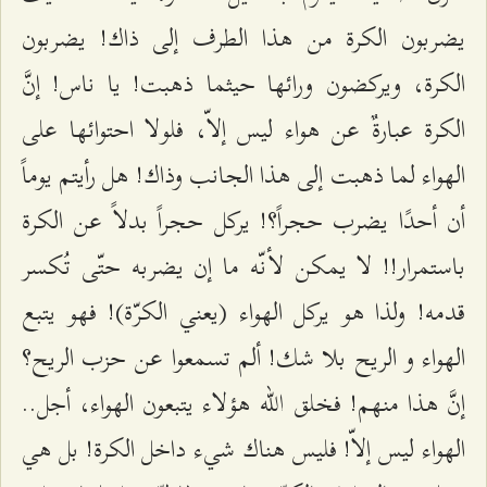
يضربون الكرة من هذا الطرف إلى ذاك! يضربون
الكرة، ويركضون ورائها حيثما ذهبت! يا ناس! إنَّ
الكرة عبارةٌ عن هواء ليس إلاّ، فلولا احتوائها على
الهواء لما ذهبت إلى هذا الجانب وذاك! هل رأيتم يوماً
أن أحدًا يضرب حجراً؟! يركل حجراً بدلاً عن الكرة
باستمرار!! لا يمكن لأنّه ما إن يضربه حتّى تُكسر
قدمه! ولذا هو يركل الهواء (يعني الكرّة)! فهو يتبع
الهواء و الريح بلا شك! ألم تسمعوا عن حزب الريح؟
إنَّ هذا منهم! فخلق الله هؤلاء يتبعون الهواء، أجل..
الهواء ليس إلاّ! فليس هناك شيء داخل الكرة! بل هي