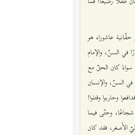
طفلاً رضيعًا! فما
قّانية عاشوراء هو
ًا في السنّ، والإمام
سواءً كان الحقّ مع
ا في السنّ، والإنسان
عوا وحاربوا وقتلوا!
شجاعًا، وحتّى فيما
يّ الأصغر، فقد كان