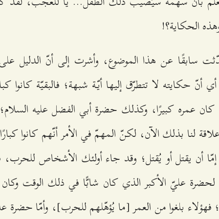
علم بأنّ سهمه سيُصيب ذلك الطفل... يا للعجب، لقد كان 
هذه الحكاية؟!
ت سابقًا عن هذا الموضوع، وأشرت إلى أنّ الدليل على ح
نّ حكايته لا تتطرّق إليها أيّة شبهة؛ فالبقيّة كانوا كبار
كان عمره كبيرًا، وكذلك حضرة أبي الفضل عليه السلام؛ 
اقة لنا بذلك الآن، لكنّ المهمّ في الأمر أنّهم كانوا كبارً
ّا أن يقتل أو يُقتل؛ وقد جاء أولئك الأشخاص للحرب، فداف
 لحضرة عليّ الأكبر الذي كان شابًّا في ذلك الوقت وكان 
هؤلاء بلغوا من العمر [ما يُؤهّلهم للحرب]، وأمّا حضرة عل