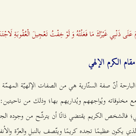
وْمَ عَلَى ذَنْبِي غَيْرُكَ مَا فَعَلْتُهُ وَ لَوْ خِفْتُ تَعْجِيلَ الْعُقُوبَةِ لَاجْتَن
مقام الكرم الإلهي
لبارحة أنّ صفة الستّارية هي من الصفات الإلهيّة المهمّة ج
مع مخلوقاته ويُواجههم ويُداريهم بها؛ وذلك من ناحيتين: ا
هي؛ فالشخص الكريم يقتضي ذاتًا أن يترشّح من وجوده الجم
ي يكون عظيمًا تجده كريمًا ويتّصف بالنبل والعزّة والأنفة