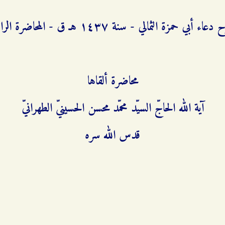
اء أبي حمزة الثمالي - سنة ۱٤٣۷ هـ ق - المحاضرة الرابعة
محاضرة ألقاها
آية الله الحاجّ السيّد محمّد محسن الحسينيّ الطهرانيّ
قدس الله سره