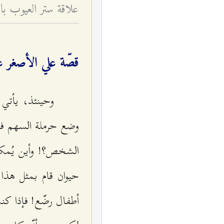
علاقة ستر العيوب با
قصّة علي الأصغر عل
وحينئذ، يأتي 
وضع حرملة السهم في
الشخص؟! وأين يُمكنن
حيوان قام بمثل هذا 
أطفال رضّع! فإذا كن