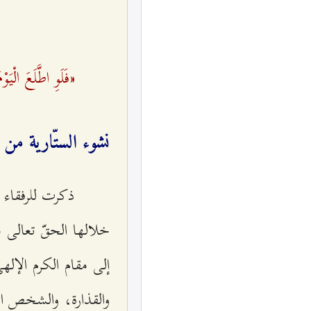
«فَلَوِ اطَّلَعَ الْيَ
نشوء الستّارية من 
ذكرت للرفقاء ا
خلالها الحقّ تعالى 
إلى مقام الكرم الإل
والقذارة، والشخص الذ