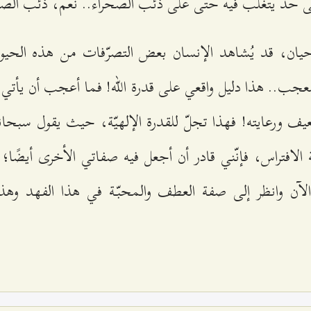
لى حدّ يتغلّب فيه حتّى على ذئب الصحراء.. نعم، ذئب الصح
ان، قد يُشاهد الإنسان بعض التصرّفات من هذه الحيوانا
عجب.. هذا دليل واقعي على قدرة الله! فما أعجب أن يأتي
ف ورعايته! فهذا تجلّ للقدرة الإلهيّة، حيث يقول سبحا
لافتراس، فإنّني قادر أن أجعل فيه صفاتي الأخرى أيضًا؛ و
لآن وانظر إلى صفة العطف والمحبّة في هذا الفهد وهذا ا