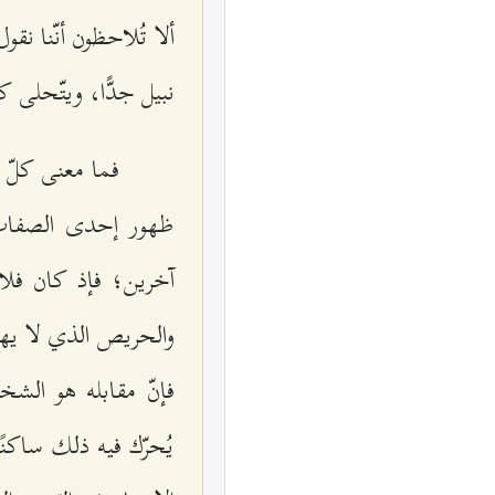
ألا تُلاحظون أنّنا نق
نبيل جدًّا، ويتّحلى كث
فما معنى كلّ 
ظهور إحدى الصفات 
آخرين؛ فإذ كان فلان
والحريص الذي لا يهتم
فإنّ مقابله هو الش
يُحرّك فيه ذلك ساكنً