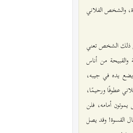
روءة، والشخص الفلاني
لى ذلك الشخص تعني
والقبيحة من أناس
ا يضع يده في جيبه،
اني عطوفًا ورحيمًا،
يموتون أمامه، فلن
حال القسوة! وقد يصل