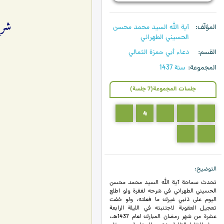
شرح دع
المؤلّف
آية الله السيد محمد محسن
الحسيني الطهراني
القسم
دعاء أبي حمزة الثمالي
المجموعة
سنة 1437
جلسات المجموعة(7 جلسة)
5
4
3
2
1
7
6
التوضيح
تحدث سماحة آية الله السيد محمد محسن
الحسيني الطهراني في شرحه لفقرة ولو اطلع
اليوم على ذنبي غيرك ما فعلته، ولو خفت
تعجيل العقوبة لاجتنبته في الليلة الرابعة
عشرة من شهر رمضان المبارك لعام 1437هـ،