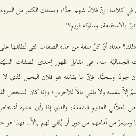
ول في كلامنا: إنّ فلانًا شهم جدًّا، ويمتلك الكثير من الم
يرًا بالاستقامة، وسلوكه قويم؟!
ذلك؟ معناه أنّ كلّ صفة من هذه الصفات التي نُطلقها ع
الجماليّة منه، في مقابل ظهور إحدى الصفات السيّئة 
 جوادًا وسخيًّا، فإنّ ما يقابله هو فلان البخيل الذي ل
ّ إلاّ بنفسه ولا يلقي بالاً للآخرين؛ وإذا كان الشخص الفل
خص العلاّني العديم الشفقة، والذي إذا رأى عشرة أشخاص 
ا وسيمرّ من أمامهم من دون أن يُلقي لهم بالاً.. فهذا هو 