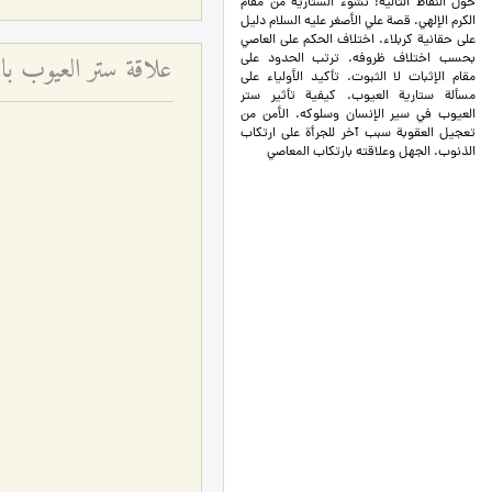
حول النقاط التالية: نشوء الستارية من مقام
الكرم الإلهي. قصة علي الأصغر عليه السلام دليل
على حقانية كربلاء. اختلاف الحكم على العاصي
علاقة ستر العيوب با
بحسب اختلاف ظروفه. ترتب الحدود على
مقام الإثبات لا الثبوت. تأكيد الأولياء على
مسألة ستارية العيوب. كيفية تأثير ستر
العيوب في سير الإنسان وسلوكه. الأمن من
تعجيل العقوبة سبب آخر للجرأة على ارتكاب
الذنوب. الجهل وعلاقته بارتكاب المعاصي