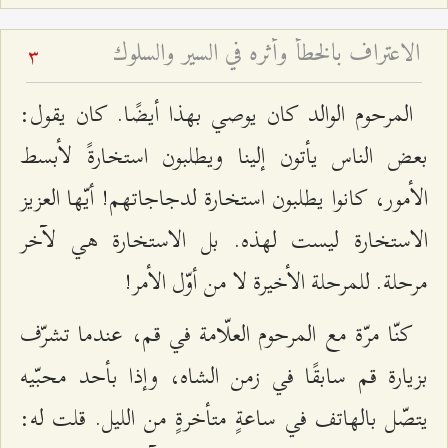
الاعتراف بالخطأ وأثره في السير والسلوك
3
المرحوم الوالد كان يوصي بهذا أيضًا. كان يقول:
بعض الناس يأتون إلينا ويطلبون استخارةً لأبسط
الأمور، كانوا يطلبون استخارة لدجاجاتهم! أيّها العزيز
الاستخارة ليست لهذه. بل الاستخارة هي لآخر
مرحلة. للمرحلة الأخيرة لا من أوّل الأمر!
كنّا مرّة مع المرحوم العلّامة في قم، عندما تشرّف
بزيارة قم سابقًا في زمن الشاه، وإذا بأحد محبّيه
يتصّل بالهاتف في ساعةٍ متأخرةٍ من الليل. قلت له: