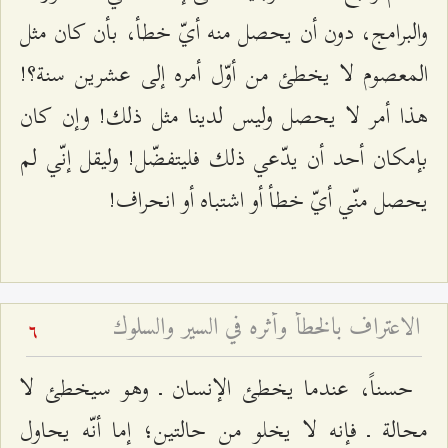
والبرامج، دون أن يحصل منه أيّ خطأ، بأن كان مثل
المعصوم لا يخطئ من أوّل أمره إلى عشرين سنة؟!
هذا أمر لا يحصل وليس لدينا مثل ذلك! وإن كان
بإمكان أحد أن يدّعي ذلك فليتفضّل! وليقل إنّي لم
يحصل منّي أيّ خطأ أو اشتباه أو انحراف!
الاعتراف بالخطأ وأثره في السير والسلوك
6
حسناً، عندما يخطئ الإنسان ـ وهو سيخطئ لا
محالة ـ فإنه لا يخلو من حالتين؛ إما أنّه يحاول