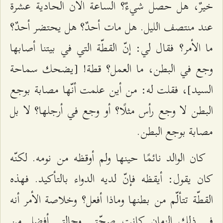
خيرٌ، هل حصل شيءٌ؟ الساعة الآن الحادية عشرة
عند منتصف الليل. هل مات أحدٌ؟ هل يحتضر أحدٌ؟
ما الأمر؟ فقال لي: إنّ القطّة التي في بيتنا أصابها
وجع في البطن، ما العمل؟ قطة! [يضحك سماحة
السيد]، فقلت له: من أين علمت أنّها مصابة بوجع
البطن لا وجع رأس مثلًا؟ أو وجع في أرجلها؟ لا بل
مصابة بوجع البطن.
كان الوالد نائمًا حينها ولم أوقظه من نومه. لكنّه
كان يقول: أيقظه فإنّ لديه الدواء بالتأكيد. فهذه
القطّة تتألّم من بطنها وماذا أفعل؟ وخلاصة الأمر أنه
في ذلك الزمان كانت صحّتي وحالتي أفضل من