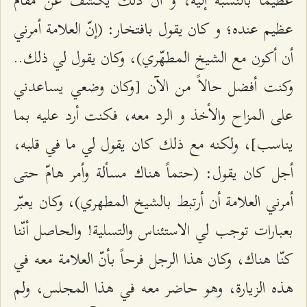
عظيم عنده؛ و كان يقول بافتخار: (إنّ العلامة أمرني
أن أكون مع الشيخ المطهّري)، وكان يقول لي ذلك..
وكنت أفضل حالاً من الآن [وكان وضعي يساعدني
على المزاح والأخذ و الرد معه، فكنت أرد عليه بما
يناسب]، ولكنه مع ذلك كان يقول لي ما في قلبه،
أجل كان يقول: (حتماً هناك مسألة وأمر هامّ حتى
أمرني العلامة أن أرتبط بالشيخ المطهري)، وكان يعبّر
بعبارات توجب لي الاستئناس والتسلية! والحاصل أنّنا
كنّا هناك، وكان هذا الرجل فرحاً بأنّ العلامة معه في
هذه الزيارة، وهو حاضر معه في هذا المجلس، ولم