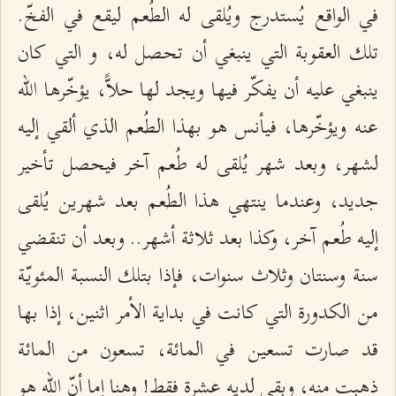
في الواقع يُستدرج ويُلقى له الطُعم ليقع في الفخّ.
تلك العقوبة التي ينبغي أن تحصل له، و التي كان
ينبغي عليه أن يفكّر فيها ويجد لها حلاًّ، يؤخّرها الله
عنه ويؤخّرها، فيأنس هو بهذا الطُعم الذي ألقي إليه
لشهر، وبعد شهر يُلقى له طُعم آخر فيحصل تأخير
جديد، وعندما ينتهي هذا الطُعم بعد شهرين يُلقى
إليه طُعم آخر، وكذا بعد ثلاثة أشهر.. وبعد أن تنقضي
سنة وسنتان وثلاث سنوات، فإذا بتلك النسبة المئويّة
من الكدورة التي كانت في بداية الأمر اثنين، إذا بها
قد صارت تسعين في المائة، تسعون من المائة
ذهبت منه، وبقي لديه عشرة فقط! وهنا إما أنّ الله هو