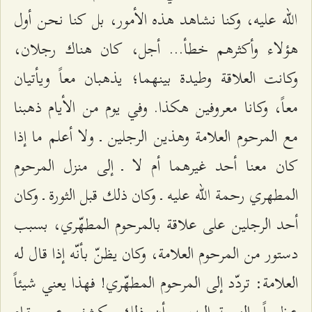
الله عليه، وكنا نشاهد هذه الأمور، بل كنا نحن أول
هؤلاء وأكثرهم خطأ... أجل، كان هناك رجلان،
وكانت العلاقة وطيدة بينهما؛ يذهبان معاً ويأتيان
معاً، وكانا معروفين هكذا. وفي يوم من الأيام ذهبنا
مع المرحوم العلامة وهذين الرجلين ـ ولا أعلم ما إذا
كان معنا أحد غيرهما أم لا ـ إلى منزل المرحوم
المطهري رحمة الله عليه ـ وكان ذلك قبل الثورة ـ وكان
أحد الرجلين على علاقة بالمرحوم المطهّري، بسبب
دستور من المرحوم العلامة، وكان يظنّ بأنّه إذا قال له
العلامة: تردّد إلى المرحوم المطهّري! فهذا يعني شيئاً
عظيماً بالنسبة إليه، و أن ذلك يكشف عن مقام