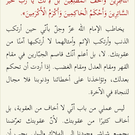
النَّاظِرِينَ وَأَخَفُّ الْمُطَّلِعِينَ بَلْ لِأَنَّكَ یَا رَبِّ خَيْرُ
السَّاتِرِينَ وَأَحْكَمُ الْحَاكِمِينَ وَأَكْرَمُ الْأَكْرَمِينَ».
يخاطب الإمام الله عزّ وجلّ بأنّي حين أرتكب
الذنب وأرتكب الإثم وأمثالهما لا أرتكبها آمنًا من
عقوبتك. لا، بل أعلم أنّك قاصم الجبّارين في مقام
القهر ومقام العدل ومقام الغضب. إذا أردت أن تحكم
بعدلك، وتؤاخذنا على أخطائنا وذنوبنا فلا مجال
للنجاة في الآخرة.
ليس عملي من باب أنّي لا أخاف من العقوبة، بل
أخاف كثيرًا من عقوبتك. لأنّ عقوبتك تعرّضنا
بجميع شراشر وجودنا إلى الهلاك والبوار. يجب أن