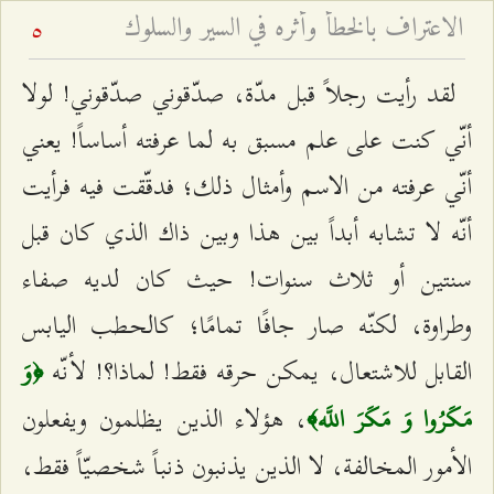
الاعتراف بالخطأ وأثره في السير والسلوك
5
لقد رأيت رجلاً قبل مدّة، صدّقوني صدّقوني! لولا
أنّي كنت على علم مسبق به لما عرفته أساساً! يعني
أنّي عرفته من الاسم وأمثال ذلك؛ فدقّقت فيه فرأيت
أنّه لا تشابه أبداً بين هذا وبين ذاك الذي كان قبل
سنتين أو ثلاث سنوات! حيث كان لديه صفاء
وطراوة، لكنّه صار جافًا تمامًا؛ كالحطب اليابس
القابل للاشتعال، يمكن حرقه فقط! لماذا؟! لأنّه
﴿وَ
، هؤلاء الذين يظلمون ويفعلون
مَكَرُوا وَ مَكَرَ اللَّه﴾
الأمور المخالفة، لا الذين يذنبون ذنباً شخصيّاً فقط،