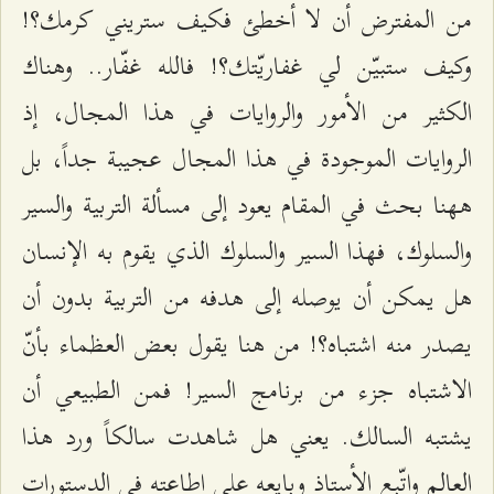
من المفترض أن لا أخطئ فكيف ستريني كرمك؟!
وكيف ستبيّن لي غفاريّتك؟! فالله غفّار.. وهناك
الكثير من الأمور والروايات في هذا المجال، إذ
الروايات الموجودة في هذا المجال عجيبة جداً، بل
ههنا بحث في المقام يعود إلى مسألة التربية والسير
والسلوك، فهذا السير والسلوك الذي يقوم به الإنسان
هل يمكن أن يوصله إلى هدفه من التربية بدون أن
يصدر منه اشتباه؟! من هنا يقول بعض العظماء بأنّ
الاشتباه جزء من برنامج السير! فمن الطبيعي أن
يشتبه السالك. يعني هل شاهدت سالكاً ورد هذا
العالم واتّبع الأستاذ وبايعه على إطاعته في الدستورات