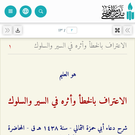
language
view_headline
close
search
۱۳
/
الاعتراف بالخطأ وأثره في السير والسلوك
1
هو العليم
الاعتراف بالخطأ وأثره في السير والسلوك
شرح دعاء أبي حمزة الثمالي - سنة ۱٤٣۸ هـ ق - المحاضرة