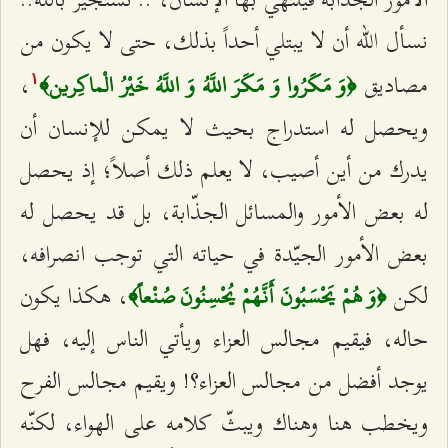
نسأل الله أن لا يبتلي أحداً بذلك، حتى لا يكون من
مصاديق
،
﴿وَ مَكَرُوا وَ مَكَرَ اللَّهُ وَ اللَّهُ خَيْرُ الْماكِرين‌﴾
۱
ويحصل له استدراج بحيث لا يمكن للإنسان أن
يدرك من أين أصيب، لا يعلم ذلك أصلاً؛ إذ يحصل
له بعض الأمور والمسائل الجذّابة، بل قد يحصل له
بعض الأمور الجيّدة في حياته التي توجب انصرافه،
لكن
، هكذا يكون
﴿وَ هُمْ يَحْسَبُونَ أَنَّهُمْ يُحْسِنُونَ صُنْعاً﴾
حاله، فيقيم مجالس العزاء ويأتي الناس إليه، فهل
يوجد أفضل من مجالس العزاء؟! ويقيم مجالس الفرح
ويخطب هنا وهناك ويبثّ كلامه على الهواء، لكنّه