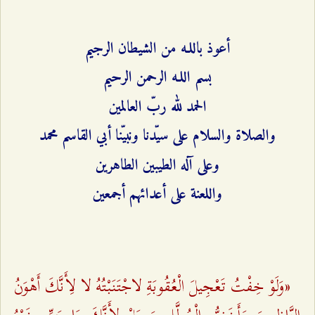
أعوذ باللـه من الشيطان الرجيم
بسم اللـه الرحمن الرحيم
الحمد لله ربّ العالمين
والصلاة والسلام على سيّدنا ونبيّنا أبي القاسم محمد
وعلى آله الطيبين الطاهرين
واللعنة على أعدائهم أجمعين
«وَلَوْ خِفْتُ تَعْجِيلَ الْعُقُوبَةِ لاجْتَنَبْتُهُ لا لِأَنَّكَ أَهْوَنُ