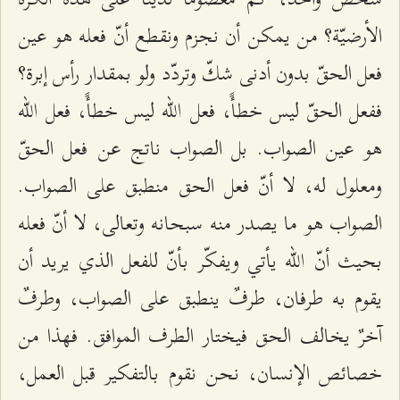
الأرضيّة؟ من يمكن أن نجزم ونقطع أنّ فعله هو عين
فعل الحقّ بدون أدنى شكّ وتردّد ولو بمقدار رأس إبرة؟
ففعل الحقّ ليس خطأً، فعل الله ليس خطأً، فعل الله
هو عين الصواب. بل الصواب ناتج عن فعل الحقّ
ومعلول له، لا أنّ فعل الحق منطبق على الصواب.
الصواب هو ما يصدر منه سبحانه وتعالى، لا أنّ فعله
بحيث أنّ الله يأتي ويفكّر بأنّ للفعل الذي يريد أن
يقوم به طرفان، طرفٌ ينطبق على الصواب، وطرفٌ
آخرٌ يخالف الحق فيختار الطرف الموافق. فهذا من
خصائص الإنسان، نحن نقوم بالتفكير قبل العمل،