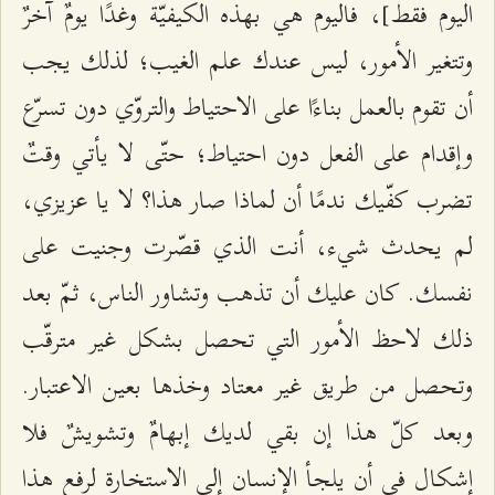
اليوم فقط]، فاليوم هي بهذه الكيفيّة وغدًا يومٌ آخرٌ
وتتغير الأمور، ليس عندك علم الغيب؛ لذلك يجب
أن تقوم بالعمل بناءًا على الاحتياط والتروّي دون تسرّع
وإقدام على الفعل دون احتياط؛ حتّى لا يأتي وقتٌ
تضرب كفّيك ندمًا أن لماذا صار هذا؟ لا يا عزيزي،
لم يحدث شيء، أنت الذي قصّرت وجنيت على
نفسك. كان عليك أن تذهب وتشاور الناس، ثمّ بعد
ذلك لاحظ الأمور التي تحصل بشكل غير مترقّب
وتحصل من طريق غير معتاد وخذها بعين الاعتبار.
وبعد كلّ هذا إن بقي لديك إبهامٌ وتشويشٌ فلا
إشكال في أن يلجأ الإنسان إلى الاستخارة لرفع هذا