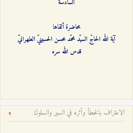
السادسة
محاضرة ألقاها
آية الله الحاجّ السيّد محمّد محسن الحسينيّ الطهرانيّ
قدس الله سره
الاعتراف بالخطأ وأثره في السير والسلوك
2