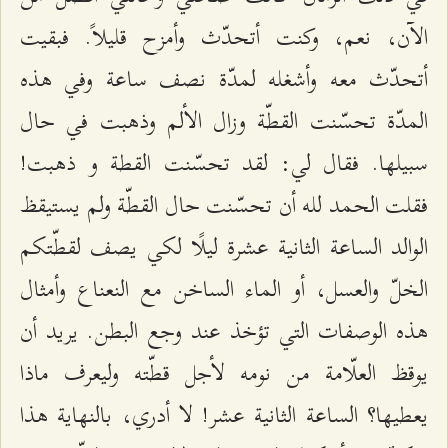
الآن، نعم، وكنت أتحدّث وأمزح قليلاً. فبقيت
أتحدّث معه وأشغله لمدّة نصف ساعة وفي هذه
المدّة تحسّنت القطّة وزال الألم وذهبت في حال
سبيلها. فقال لي: لقد تحسّنت القطة و ذهبت!
فقلت الحمد لله أن تحسّنت حال القطّة ولم يستيقظ
الوالد الساعة الثانية عشرة ليلًا لكي يصف لقطّتكم
الخلّ والعسل، أو الماء الساخن مع النعناع وأمثال
هذه الوصفات التي تؤخذ عند وجع البطن. يريد أن
يوقظ العلّامة من نومه لأجل قطّته وليعرف ماذا
يعطيها؟ الساعة الثانية عشر! لا أدري، بالنهاية هذا