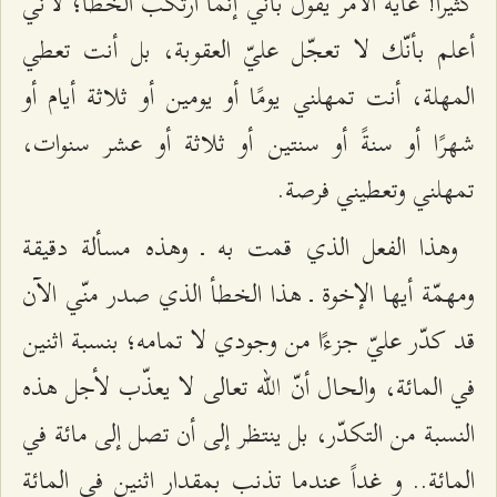
كثيراً! غاية الأمر يقول بأنّي إنّما أرتكب الخطأ؛ لأنّي
أعلم بأنّك لا تعجّل عليّ العقوبة، بل أنت تعطي
المهلة، أنت تمهلني يومًا أو يومين أو ثلاثة أيام أو
شهرًا أو سنةً أو سنتين أو ثلاثة أو عشر سنوات،
تمهلني وتعطيني فرصة.
وهذا الفعل الذي قمت به ـ وهذه مسألة دقيقة
ومهمّة أيها الإخوة ـ هذا الخطأ الذي صدر منّي الآن
قد كدّر عليّ جزءًا من وجودي لا تمامه؛ بنسبة اثنين
في المائة، والحال أنّ الله تعالى لا يعذّب لأجل هذه
النسبة من التكدّر، بل ينتظر إلى أن تصل إلى مائة في
المائة.. و غداً عندما تذنب بمقدار اثنين في المائة