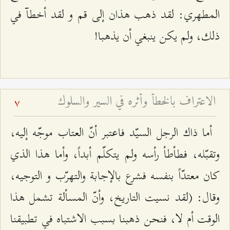
المطهري: لقد ذهب هذان إلى قم و لقد أخطآ في
ذلك، ولم يكن ينبغي أن يذهبا!
الاعتراف بالخطأ وأثره في السير والسلوك
7
أما ذاك الرجل السيّد فاعتبر أنّ العتاب موجّه إليه،
وتقبّله، فطأطأ رأسه ولم يتكلّم أبداً، وأما هذا الذي
كان معتدّاً بنفسه فشرع بالإجابة والتهرّب و التوجيه،
وقال: (لقد نسيت التاريخ، وأنّ المسألة تشمل هذا
الوقت أم لا، فنحن ذهبنا بسبب الاشتباه في تطبيقنا