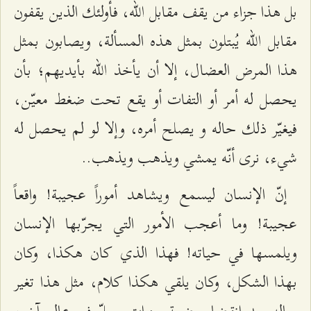
بل هذا جزاء من يقف مقابل الله، فأولئك الذين يقفون
مقابل الله يُبتلون بمثل هذه المسألة، ويصابون بمثل
هذا المرض العضال، إلا أن يأخذ الله بأيديهم؛ بأن
يحصل له أمر أو التفات أو يقع تحت ضغط معيّن،
فيغيّر ذلك حاله و يصلح أمره، وإلا لو لم يحصل له
شيء، نرى أنّه يمشي ويذهب ويذهب..
إنّ الإنسان ليسمع ويشاهد أموراً عجيبة! واقعاً
عجيبة! وما أعجب الأمور التي يجرّبها الإنسان
ويلمسها في حياته! فهذا الذي كان هكذا، وكان
بهذا الشكل، وكان يلقي هكذا كلام، مثل هذا تغير
حاله بعد انقضاء بضعة سنوات وحلّ في عالم آخر،