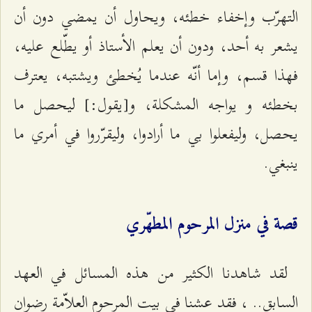
التهرّب وإخفاء خطئه، ويحاول أن يمضي دون أن
يشعر به أحد، ودون أن يعلم الأستاذ أو يطّلع عليه،
فهذا قسم، وإما أنّه عندما يُخطئ ويشتبه، يعترف
بخطئه و يواجه المشكلة، و[يقول:] ليحصل ما
يحصل، وليفعلوا بي ما أرادوا، وليقرّروا في أمري ما
ينبغي.
قصة في منزل المرحوم المطهّري
لقد شاهدنا الكثير من هذه المسائل في العهد
السابق.. ، فقد عشنا في بيت المرحوم العلاّمة رضوان