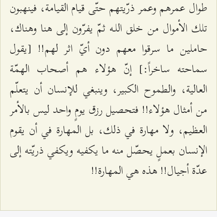
طوال عمرهم وعمر ذرّيتهم حتّى قيام القيامة، فينهبون
تلك الأموال من خلق اللـه ثمّ يفرّون إلى هنا وهناك،
حاملين ما سرقوا معهم دون أيّ اثر لهم!! [يقول
سماحته ساخراً:] إنّ هؤلاء هم أصحاب الهمّة
العالية، والطموح الكبير، وينبغي للإنسان أن يتعلّم
من أمثال هؤلاء!! فتحصيل رزق يومٍ واحد ليس بالأمر
العظيم، ولا مهارة في ذلك، بل المهارة في أن يقوم
الإنسان بعملٍ يحصّل منه ما يكفيه ويكفي ذريّته إلى
عدّة أجيال!! هذه هي المهارة!!