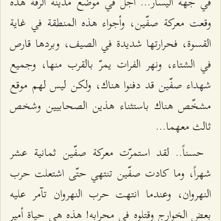
في جهة اليسار... أجل في موضع مدينة الرقّة هذه
وقعت معركة صفّين، وأجواء هذه المنطقة في غاية
القسوة، فحرارتها شديدة في الصيف، وبردها قارص
في الشتاء، ونهر الفرات يمرّ بالقرب منها، وجميع
شهداء صفّين قد دفنوا هناك، ولكن ليس لهم موقع
مشخّص هناك باستثناء هذين الصحابيين وشخص
ثالث معهما...
حسناً.. لقد استمرّت معركة صفّين ثمانية عشر
شهراً، وما كادت صفّين تنتهي حتّى اشتعلت حرب
النهروان، وعندما انتهت حرب النهروان تآمر عليه
بعض الخوارج وقتلوه في محرابه! هذه هي حياة أمير