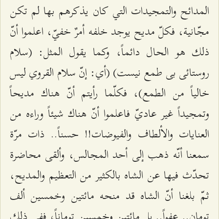
المدائح والتمجيدات التي كان يذكرهم بها لم تكن
مجّانية، فكلّ مديح يوجد خلفه أمرٌ خفيّ، اعلموا أنّ
ذلك هو الحال دائماً، وكما يقول المثل: (سلام
روستائى بى طمع نيست) (أي: إنّ سلام القروي ليس
خالياً من الطمع)، فكلّما رأيتم أنّ هناك مديحاً
وتمجيداً غير عاديّ فاعلموا أنّ هناك شيئاً وراءه من
العنايات والألطاف والفيوضات!! حسناً.. ذات مرّة
سمعنا أنّه ذهب إلى أحد المجالس، وألقى محاضرة
تحدّث فيها عن الشاه بالكثير من التعظيم والمديح،
ثمّ بلغنا أنّ الشاه قد منحه مائتين وخمسين ألف
تومان.. عفواً.. بل مائتين وخمسين توماناً، ففي ذلك