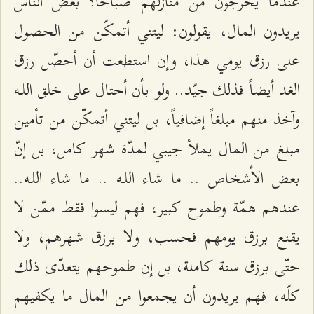
عندما يخرجون من منازلهم صباحاً؟ بعض الناس
يريدون المال، يقولون: ليتني أتمكّن من الحصول
على رزق يومي هذا، وإن استطعت أن أحصّل رزق
الغد أيضاً فذلك جيّد.. ولو بأن أحتال على خلق اللـه
وآخذ منهم مبلغاً إضافياً، بل ليتني أتمكّن من تأمين
مبلغ من المال يملأ جيبي لمدّة شهر كامل، بل إنّ
بعض الأشخاص .. ما شاء اللـه .. ما شاء اللـه..
عندهم همّة وطموح كبير، فهم ليسوا فقط ممّن لا
يقنع برزق يومهم فحسب، ولا برزق شهرهم، ولا
حتّى برزق سنة كاملة، بل إن طموحهم يتعدّى ذلك
كلّه، فهم يريدون أن يجمعوا من المال ما يكفيهم