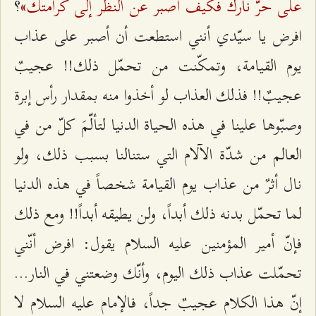
على حرّ نارك فكيف أصبر عن النظر إلى كرامتك»
؟
افرض يا سيّدي أنني استطعت أن أصبر على عذاب
يوم القيامة، وتمكّنت من تحمّل ذلك!! عجيبٌ
عجيبٌ!! فذلك العذاب لو أخذوا منه بمقدار رأس إبرة
وصبّوها علينا في هذه الحياة الدنيا لتألّمَ كلّ من في
العالم من شدّة الآلام التي ستنالنا بسبب ذلك، ولو
نال أثرٌ من عذاب يوم القيامة شخصاً في هذه الدنيا
لما تحمّل بدنه ذلك أبداً، ولن يطيقه أبداً!! ومع ذلك
فإنّ أمير المؤمنين عليه السلام يقول: افرض أنّني
تحمّلت عذاب ذلك اليوم، وأنّك وضعتني في النار...
إنّ هذا الكلام عجيبٌ جداً، فالإمام عليه السلام لا