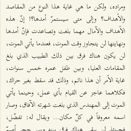
ومراده، ولكن ما هي غاية هذا النوع من المقاصد
والأهداف؟ وإلى متى سيستمرّ أمدها؟! إنّ هذه
الأهداف والآمال مهما بلغت وتصاعدت فإنّ أمدها
ونهايتها لن يتجاوز وقت الموت، فعندما يأتي الموت،
لن يكون هناك فرق بين ذلك الطبيب الذي بلغ
المقامات العليا، وبين طفل عمره خمس سنوات،
غاية الأمر أن هذا نائم، وذلك قد سقط بغير حراك،
فكلاهما عاجز عن القيام بأي عمل، وحينما يأتي
الموت إلى المهندس الذي بلغت شهرته الآفاق، وصار
اسمه معروفاً في كلّ مكان... ويقال له: تفضّل،
فحينئذٍ لن يبقى هناك فرق بينه وبين حجر أصمّ