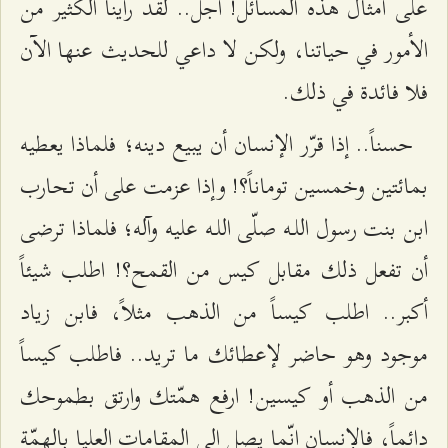
على أمثال هذه المسائل! أجل.. لقد رأينا الكثير من
الأمور في حياتنا، ولكن لا داعي للحديث عنها الآن
فلا فائدة في ذلك.
حسناً.. إذا قرّر الإنسان أن يبيع دينه؛ فلماذا يعطيه
بمائتين وخمسين توماناً؟! وإذا عزمت على أن تحارب
ابن بنت رسول اللـه صلّى اللـه عليه وآله؛ فلماذا ترضى
أن تفعل ذلك مقابل كيس من القمح؟! اطلب شيئاً
أكبر.. اطلب كيساً من الذهب مثلاً، فابن زياد
موجود وهو حاضر لإعطائك ما تريد.. فاطلب كيساً
من الذهب أو كيسين! ارفع همّتك وارتق بطموحك
دائماً، فالإنسان إنّما يصل إلى المقامات العليا بالهمّة