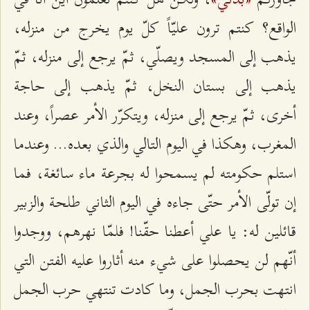
الواقع؟ كنتم ترون عليّاً كلّ يوم يخرج من منزله،
يذهب إلى المسجد ويصلّي، ثمّ يرجع إلى منزله، ثمّ
يذهب إلى بستان النخل، ثمّ يذهب إلى حاجة
أخرى، ثمّ يرجع إلى منزله، ويتكرّر الأمر عصراً، وعند
المغرب، وهكذا في اليوم التالي والذي بعده... وعندما
استلم حكومته لم يسمحوا له بجرعة ماء سائغة، فما
إن تولّى الأمر حتّى جاءه في اليوم الثاني طلحة والزبير
قائلين له: يا علي أعطنا حقّنا! فلمّا نهرهم، ووجدوا
أنّهم لن يحصلوا على شيء منه أثاروا عليه الفتن التي
انتهت بحرب الجمل، وما كادت تنتهي حرب الجمل