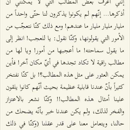
إنّني أعرف بعض المطالب التي لا يمكنني أن
أذكرها... إنّهم لم يكونوا يذكرون لنا حتّى واحداً من
مليار مليار مليار ما عندهم! ومع ذلك كنّا نتعجّب من
الأمور التي يقولونها، وكنّا نقول: يا للعجب! انظر إلى
ما يقول سماحته! ما أعجبها من أمور! ويا لها من
مطالب راقية لا تكاد تجدها في أيّ مكان آخر! فأين
يمكن العثور على مثل هذه المطالب؟! بل كنّا نفتخر
كثيراً بأنّ عندنا قابلية عظيمة بحيث أنّهم كانوا يلقون
علينا أمثال هذه المطالب!! وكنّا نشعر بالاعتزاز
والفخر لذلك، ولم يكن عندنا خبر بأنّه يضحك من
حالنا، ويتعامل معنا على قدر عقلنا (وكنّا في ذلك