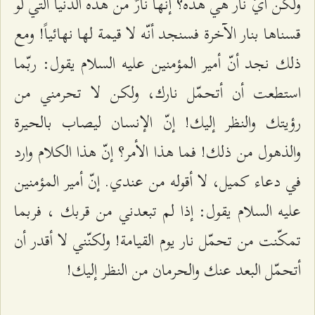
ولكن أيّ نار هي هذه؟ إنّها نارٌ من هذه الدنيا التي لو
قسناها بنار الآخرة فسنجد أنّه لا قيمة لها نهائياً! ومع
ذلك نجد أنّ أمير المؤمنين عليه السلام يقول: ربّما
استطعت أن أتحمّل نارك، ولكن لا تحرمني من
رؤيتك والنظر إليك! إنّ الإنسان ليصاب بالحيرة
والذهول من ذلك! فما هذا الأمر؟ إنّ هذا الكلام وارد
في دعاء كميل، لا أقوله من عندي. إنّ أمير المؤمنين
عليه السلام يقول: إذا لم تبعدني من قربك ، فربما
تمكّنت من تحمّل نار يوم القيامة! ولكنّني لا أقدر أن
أتحمّل البعد عنك والحرمان من النظر إليك!