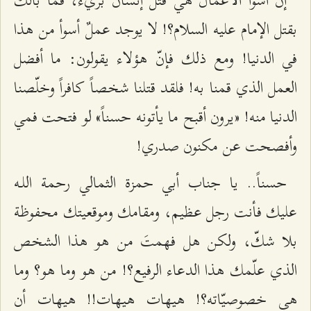
إنّ أسوأ الأعمال هي قتل إنسان بريء، فما بالك
بقتل الإمام عليه السلام؟! لا يوجد عملٌ أسوأ من هذا
في الدنيا! ومع ذلك فإنّ هؤلاء يقولون: ما أفضل
العمل الذي قمنا به! فلقد قتلنا شخصاً كافراً وخلّصنا
الدنيا منه! «يرون أقبح ما يأتونه حسناً» لو فتحت فمي
وأفصحت عن مكنون صدري!
حسناً.. يا جناب أبي حمزة الثمالي رحمة اللـه
عليك فأنت رجل عظيم، ومقامك وموقعيتك محفوظة
بلا شكّ، ولكن هل فهمتَ من هو هذا الشخص
الذي علّمك هذا الدعاء الرفيع؟! من هو وما هو؟ وما
هي خصوصيّاته؟! هيهات هيهات!! هيهات أن