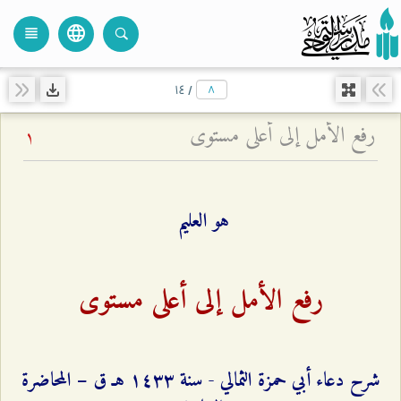
language
view_headline
close
search
۱٤
/
رفع الأمل إلى أعلى مستوى
1
هو العليم
رفع الأمل إلى أعلى مستوى
شرح دعاء أبي حمزة الثمالي - سنة ۱٤٣٣ هـ ق – المحاضرة