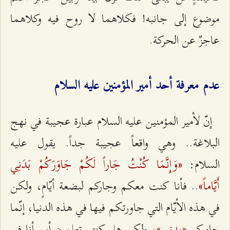
موضوع إلى جانبه! فكلاهما لا روح فيه وكلاهما
عاجزٌ عن الحركة.
عدم معرفة أحد أمير المؤمنين عليه السلام
إنّ لأمير المؤمنين عليه السلام عبارة عجيبة في نهج
البلاغة.. وهي واقعاً عجيبة جداً. يقول عليه
«وَإِنَّمَا كُنْتُ جَاراً لَكُمْ جَاوَرَكُمْ بَدَنِي
السلام:
أَيَّاماً»
.. فأنا كنت معكم وجاركم لبضعة أيّامٍ، ولكن
في هذه الأيّام التي جاورتكم فيها في هذه الدنيا، إنّما
«بدني»
جاوركم
، ولكن هل كنتم تعلمون أين أنا في