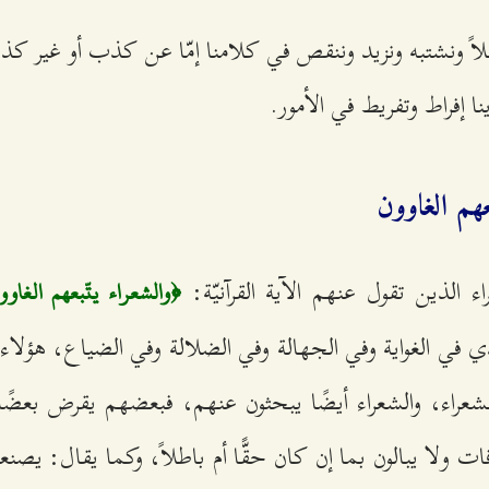
اً ونشتبه ونزيد وننقص في كلامنا إمّا عن كذب أو غير ك
ا إفراط وتفريط في الأمور.
عهم الغاوون
ء الذين تقول عنهم الآية القرآنيّة:
﴿والشعراء يتّبعهم الغاو
ذي في الغواية وفي الجهالة وفي الضلالة وفي الضياع، هؤلاء 
لشعراء، والشعراء أيضًا يبحثون عنهم، فبعضهم يقرض بعضًا،
 ولا يبالون بما إن كان حقًّا أم باطلاً، وكما يقال: يصنعو