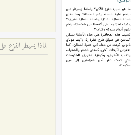
التوضيح
ما هو سبب الفزع الأكبر؟ ولماذا يسيطر على
الإمام عليه السلام رغم عصمته؟ وما معنى
الحالة الفعليّة الذاتيّة والحالة الفعليّة الغيريّة؟
وكيف نطبّقهما على أنفسنا على شخصيّة الإمام
لفهم أنواع سلوكه وكلامه؟
تجيب هذه المحاضرة على هذه الأسئلة بشكل
أساسيّ في سياق شرح فقرة إذا رأيت مولاي
لماذا يسيطر الفزع على 
ذنوبي فزعت من دعاء أبي حمزة الثماليّ. كما
تتعرّض لأبحاث أخرى كمعنى الشعر والشعراء،
وتقلّب الأحوال، وكيفيّة تحويل الحكومات
التي تحت نظر أمير المؤمنين إلى عين
حكومته.