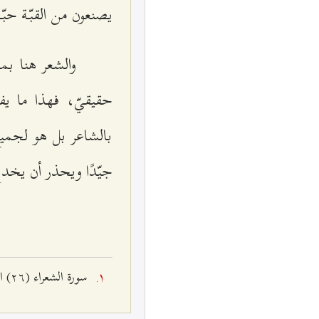
يصنعون من القبّة حبّة
والشعر هنا بمع
حقيقيّ، فهذا ما يفع
بالشاعر بل هو لجميع
جيّدًا ويحذر أن يخدع
سورة الشعراء (٢٦) الآية ٢٢٤.