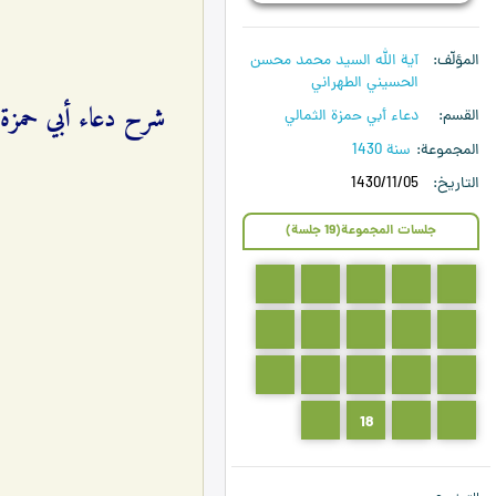
المؤلّف
آية الله السيد محمد محسن
الحسيني الطهراني
القسم
دعاء أبي حمزة الثمالي
المجموعة
سنة 1430
التاريخ
1430/11/05
جلسات المجموعة(19 جلسة)
5
4
3
2
1
10
9
8
7
6
15
14
13
12
11
19
18
17
16