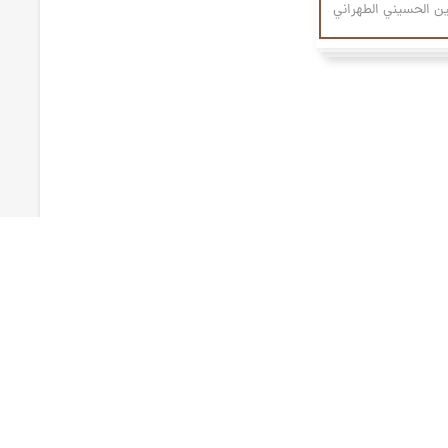
 الحسيني الطهراني
۷ الجلسة
اث فقهية