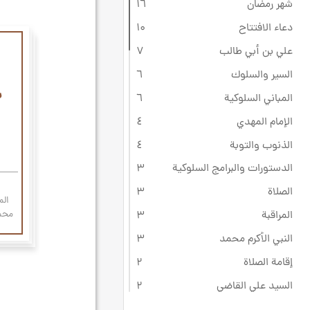
شهر رمضان
۱٦
دعاء الافتتاح
۱۰
علي بن أبي طالب
۷
السير والسلوك
٦
ش
المباني السلوكية
٦
الإمام المهدي
٤
الذنوب والتوبة
٤
الدستورات والبرامج السلوكية
۳
الصلاة
۳
الم
محم
المراقبة
۳
النبي الأكرم محمد
۳
إقامة الصلاة
۲
السيد علي القاضي
۲
الصبر والاستقامة
۲