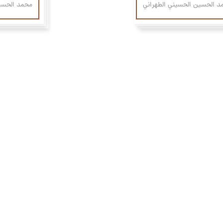
د الحسين الحسيني الطهراني
محمد الحسين
۳ الجلسة
أبح
عظ شهر رمضان ۱۳٩۷