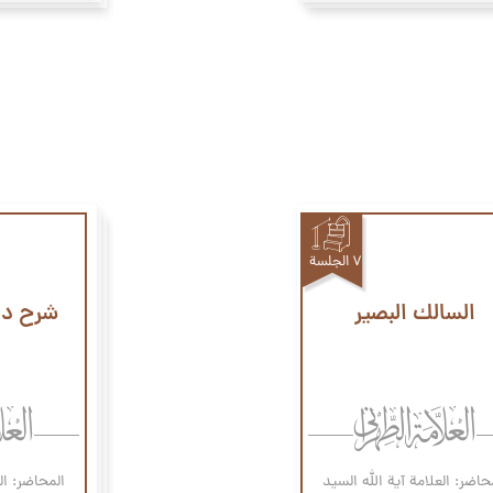
۷ الجلسة
السالك البصير
شرح دع
حاضر: العلامة آیة الله السيد
المحاضر: ال