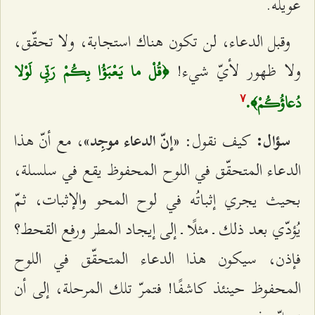
عويله.
وقبل الدعاء، لن تكون هناك استجابة، ولا تحقّق،
ولا ظهور لأيّ شيء!
﴿قُلْ ما يَعْبَؤُا بِكُمْ رَبِّي لَوْلا
دُعاؤُكُمْ﴾.
۷
كيف نقول:
، مع أنّ هذا
سؤال:
«إنّ الدعاء موجِد»
الدعاء المتحقّق في اللوح المحفوظ يقع في سلسلة،
بحيث يجري إثباتُه في لوح المحو والإثبات، ثمّ
يُؤدّي بعد ذلك ـ مثلًا ـ إلى إيجاد المطر ورفع القحط؟
فإذن، سيكون هذا الدعاء المتحقّق في اللوح
المحفوظ حينئذ كاشفًا! فتمرّ تلك المرحلة، إلى أن