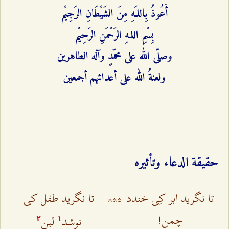
أَعُوذُ بِاللـَهِ مِنَ الشَيْطَانِ الرَجِيْم
بِسْمِ اللـهِ الرَحْمَنِ الرَحِيْم
وصلّى الله على محمّدٍ وآله الطاهرين
ولعنةُ الله على أعدائهم أجمعين
حقيقة الدعاء وتأثيره
تا نگرید ابر کِی خندد
***
تا نگرید طفل کی
چمن!
نوشد
لبن
٢
۱