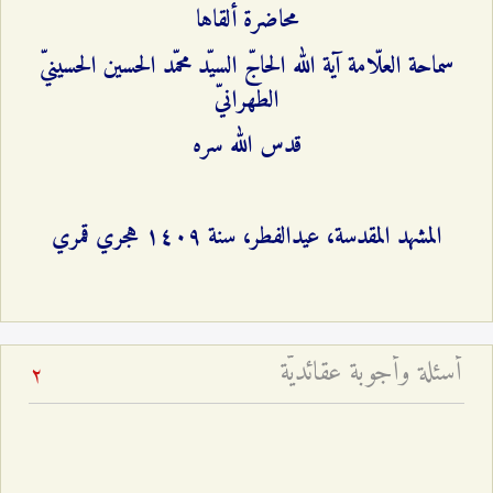
محاضرة ألقاها
سماحة العلّامة آية الله الحاجّ السيّد محمّد الحسين الحسينيّ
الطهرانيّ
قدس الله سره
المشهد المقدسة، عيدالفطر، سنة ۱٤۰٩ هجري قمري
أسئلة وأجوبة عقائديّة
2