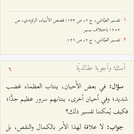
تفسير العيّاشي، ج ٢، ص ۱٣٣؛ قصص الأنبياء، الراوندي، ص
٢٥٢؛ باختلاف يسير.
تفسير العيّاشي، ج ٢، ص ۱٢٩.
أسئلة وأجوبة عقائديّة
6
في بعض الأحيان، ينتاب العظماء غضب
سؤال:
شديد؛ وفي أحيان أخرى، ينتابهم سرور عظيم جدًّا؛
فكيف يُمكننا تفسير ذلك؟
لا علاقة لهذا الأمر بالكمال والنقص، بل
جواب: