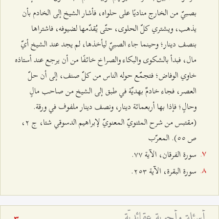
بصبيّ من الخارج مناديًا على حلواه، فأشار الشيخ إلى الخادم بأن
يذهب، ويشتري كلّ الحلوى، حتّى يُقدّمها لضيوفه، فاشتراها
بنصف دينار؛ وحينما جاء الصبيّ ليأخذها، لم يجد عند الشيخ أيّ
مال، فبدأ بالشكوى والبكاء والصراخ خائفًا من أن يرجع عند أستاذه
خاوي الوفاض؛ فتجمّع حوله الناس من كلّ صنف، إلى أن حلّ
العصر، فجاء خادمٌ بهديّة في طبق إلى الشيخ من صاحب مالٍ
وحالٍ؛ فإذا بها أربعمائة دينار، ونصف دينار ملفوف في ورقة.
(مقتبس من شرح المثنويّ المعنويّ لإبراهيم الدسوقي شتا، ج ٢،
ص ٥٥). المعرّب
سورة الفرقان، الآية ۷۷.
سورة البقرة، الآية ٢٥٣.
أسئلة وأجوبة عقائديّة