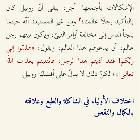
الإشكالات بأجمعها. أجل، يبقى أنّ روبيل كان
بالتأكيد رجلًا عالمـًا؛
ومن غير المستبعد أنّه حينما
٢
يلجأ الناس إلى مخالفة أوامر النبيّ، ويكون بينهم رجل
«هلمّوا إلى
عالم، أن يدعوهم هذا العالم، ويقول:
ربّكم! فقد آذيتم هذا الرجل، فابُتليتم بعذاب الله
تعالى!»
؛ لكنّ ذلك لا يدلّ على أفضليّة روبيل.
اختلاف الأولياء في الشاكلة والطبع وعلاقته
بالكمال والنقص