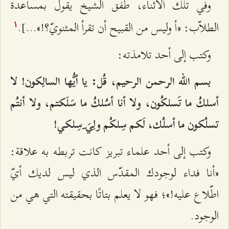
وفي تلك الأثناء، طفق الشيخ يقول بمساعدة
الطلاّب: «أ وليس من القبيح أن تقرأ المثنويّ؟!»...].
۱
وكتب إلى أحد تلامذته:
بسم الله الرحمن الرحيم، قُل: يا أيُّها السالِكون! لا
أسلكُ ما تَسلكُون، ولا أنا أسُلكُ ما سَلَكتم، ولا أنتُم
تسلُكون ما أسلُك، لَكم سِلكُم ولِيَ ِسِلكي!
وكتب إلى أحد علماء تبريز كانت تربطه به علاقة:
«أنا فداء لوجودك المقدّس الذي ليس لديك أيّ
اطّلاع عليه!»؛ فهو لا يعلم بتاتًا بحقيقته التي هي من
الوجود.