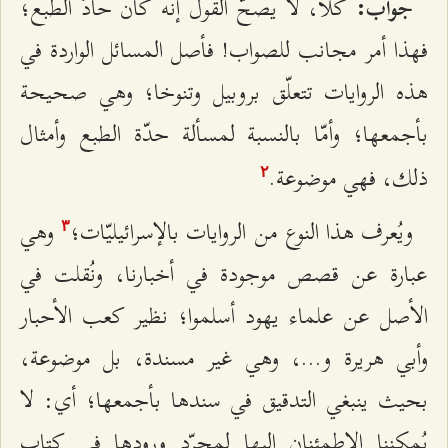
كلاّ، لا يصحّ القول إنّه كان حادّ الطبع؛
جواب:
فهذا أمر مجانب للصواب! فأصل المسائل الواردة في
هذه الروايات تتعلّق بروبيل وتنوخا؛ وهي صحيحة
بأجمعها؛ وأمّا بالنسبة لمسألة حدّة الطبع وأمثال
ذلك، فهي موضوعة.
٢
ويُعرف هذا النوع من الروايات بالإسرائيليّات؛
وهي
٣
عبارة عن قصص موجودة في أخبارنا، ونُقلت في
الأصل عن علماء يهود أسلموا؛ نظير كعب الأحبار
وأبي هريرة و...، وهي غير مسندة، بل موضوعة،
بحيث ينبغي التدقيق في سندها بأجمعها؛ أي: لا
يُمكننا الاطمئنان إليها لمجرّد ورودها في كتاب