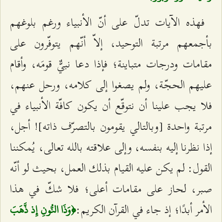
فهذه الآيات تدلّ على أنّ الأنبياء ورغم بلوغهم
بأجمعهم مرتبة التوحيد، إلاّ أنّهم يتوفّرون على
مقامات ودرجات متباينة؛ فإذا دعا نبيٌّ قومَه، وأقام
عليهم الحجّة، ولم يصغوا إلى كلامه، ورحل عنهم،
فلا يجب علينا أن نتوقّع أن يكون كافّة الأنبياء في
مرتبة واحدة [وبالتالي يقومون بالتصرّف ذاته]! أجل،
إذا نظرنا إليه بنفسه، وإلى علاقته بالله تعالى، يُمكننا
القول: لم يكن عليه القيام بذلك العمل، بحيث لو أنّه
صبر، لحاز على مقامات أعلى؛ فلا شكّ في هذا
الأمر أبدًا؛ إذ جاء في القرآن الكريم:
﴿وَذَا النُّونِ إِذ ذَّهَبَ