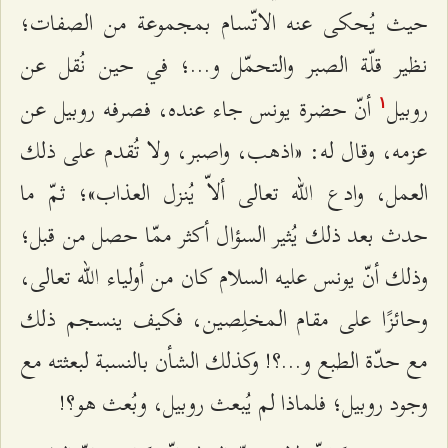
حيث يُحكى عنه الاتّسام بمجموعة من الصفات؛
نظير قلّة الصبر والتحمّل و...؛ في حين نُقل عن
روبيل
أنّ حضرة يونس جاء عنده، فصرفه روبيل عن
۱
عزمه، وقال له: «اذهب، واصبر، ولا تُقدم على ذلك
العمل، وادع الله تعالى ألاّ يُنزل العذاب»؛ ثمّ ما
حدث بعد ذلك يُثير السؤال أكثر ممّا حصل من قبل؛
وذلك أنّ يونس عليه السلام كان من أولياء الله تعالى،
وحائزًا على مقام المخلِصين، فكيف ينسجم ذلك
مع حدّة الطبع و...؟! وكذلك الشأن بالنسبة لبعثته مع
وجود روبيل؛ فلماذا لم يُبعث روبيل، وبُعث هو؟!