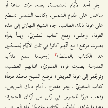
وفي أحد الأيّام المشمسة، بعدما مرّت ساعة أو
ساعتان على طلوع الشمس، وكانت الشمس تسطع
على غرفة ذلك الطالب، جاء الشيخ البهاري إلى هذه
الغرفة، وجلس، وفتح كتاب المثنويّ، وبدأ يقرأه
بصوت مرتفع؛ مع أنّهم كانوا في تلك الأيّام يُمسكون
هذا الكتاب بالملقط؛
[وحينما سمع طلاّب
٢
المدرسة بصوت قراءة المثنويّ، انتابهم الغضب،
وتوجّهوا إلى غرفة المريض؛ فوضع الشيخ محمّد فجأة
كتاب المثنويّ ـ وهو مفتوح ـ أمام ذلك المريض،
وذهب فورًا للجلوس في ركن من أركان الحجرة؛
وعندما شاهد الطلاّب الكتاب مفتوحًا أمام المريض،