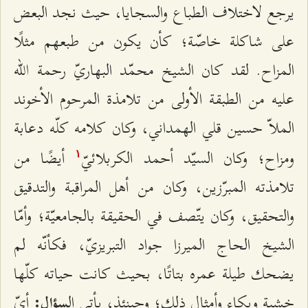
يرجع لاختلاف الطباع والسجايا، حيث نجد البعض
على شاكلة خاصّة؛ كأن يكون من طبعهم مثلًا
المزاح. لقد كان الشيخ محمّد البهاريّ رحمة الله
عليه من الطبقة الأولى من تلامذة المرحوم الأخوند
الملاّ حسين قلي الهمداني، وكان كلامه كلّه دعابة
ومزاح؛ وكان السيّد أحمد الكربلائيّ
أيضًا من
۱
تلامذته المبرّزين، وكان من أهل المراقبة والتدقيق
والتحقيق، وكان يتّصف في الحقيقة بالجامعيّة؛ وأمّا
الشيخ الحاج الميرزا جواد التبريزيّ، فكأنّه لم
يضحك طيلة عمره بتاتًا، بحيث كانت حياته كلّها
خشية وبكاء وأمثال ذلك؛ وحينئذ، يأتي ال
أيّ
سؤال: