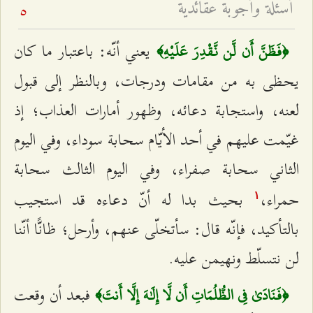
أسئلة وأجوبة عقائديّة
5
يعني أنّه: باعتبار ما كان
﴿فَظَنَّ أَن لَّن نَّقْدِرَ عَلَيْهِ﴾
يحظى به من مقامات ودرجات، وبالنظر إلى قبول
لعنه، واستجابة دعائه، وظهور أمارات العذاب؛ إذ
غيّمت عليهم في أحد الأيّام سحابة سوداء، وفي اليوم
الثاني سحابة صفراء، وفي اليوم الثالث سحابة
حمراء،
بحيث بدا له أنّ دعاءه قد استجيب
۱
بالتأكيد، فإنّه قال: سأتخلّى عنهم، وأرحل؛ ظانًّا أنّنا
لن نتسلّط ونهيمن عليه.
فبعد أن وقعت
﴿فَنَادَىٰ فِي الظُّلُمَاتِ أَن لَّا إِلَٰهَ إِلَّا أَنتَ﴾