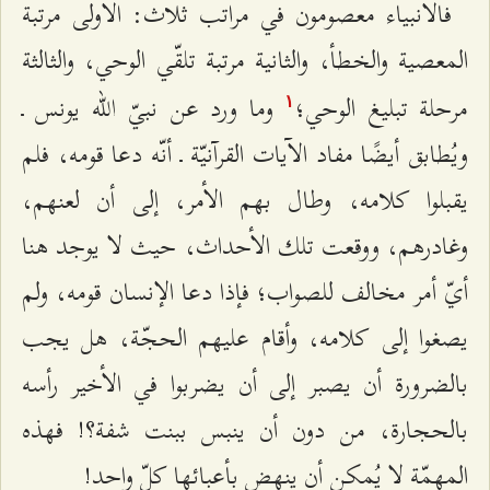
فالأنبياء معصومون في مراتب ثلاث: الأولى مرتبة
المعصية والخطأ، والثانية مرتبة تلقّي الوحي، والثالثة
مرحلة تبليغ الوحي؛
وما ورد عن نبيّ الله يونس ـ
۱
ويُطابق أيضًا مفاد الآيات القرآنيّة ـ أنّه دعا قومه، فلم
يقبلوا كلامه، وطال بهم الأمر، إلى أن لعنهم،
وغادرهم، ووقعت تلك الأحداث، حيث لا يوجد هنا
أيّ أمر مخالف للصواب؛ فإذا دعا الإنسان قومه، ولم
يصغوا إلى كلامه، وأقام عليهم الحجّة، هل يجب
بالضرورة أن يصبر إلى أن يضربوا في الأخير رأسه
بالحجارة، من دون أن ينبس ببنت شفة؟! فهذه
المهمّة لا يُمكن أن ينهض بأعبائها كلّ واحد!