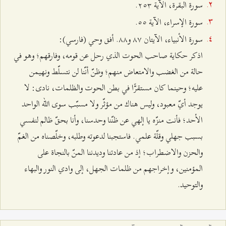
سورة البقرة، الآية ٢٥٣.
سورة الإسراء، الآية ٥٥.
سورة الأنبياء، الآيتان ۸۷ و۸۸. أفق وحي (فارسي):
اذكر حكاية صاحب الحوت الذي رحل عن قومه، وفارقهم؛ وهو في
حالة من الغضب والامتعاض منهم؛ وظنّ أنّنا لن نتسلّط ونهيمن
عليه؛ وحينما كان مستقرًّا في بطن الحوت والظلمات، نادى: لا
يوجد أيّ معبود، وليس هناك من مؤثّر ولا مسبّب سوى الله الواحد
الأحد؛ فأنت منزّه يا إلهي عن ظنّنا وحدسنا، وأنا بحقّ ظالم لنفسي
بسبب جهلي وقلّة علمي. فاستجبنا لدعوته وطلبه، وخلّصناه من الغمّ
والحزن والاضطراب؛ إذ من عادتنا وديدننا المنّ بالنجاة على
المؤمنين، وإخراجهم من ظلمات الجهل، إلى وادي النور والبهاء
والتوحيد.