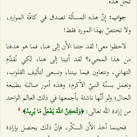
تحلّ هذه.
إنّ هذه المسألة تصدق في كافّة الموارد،
جواب:
ولا تختصّ بهذا المورد فقط!
لاحظوا معي! لقد جئنا الآن إلى هنا، فما هو هدفنا
من هذا المجيء؟ لقد أتينا إلى هنا، لكي نُقدّم
التهاني، ونتعاون فيما بيننا، ونسعى لتأليف القلوب،
ونعمل بسنّة النبيّ الأكرم؛ وهذه أمور صائبة بطبيعة
الحال؛ ولو أنّها ناشئة بأجمعها في ذلك العالم الواحد
من إرادة الله تعالى:
.
﴿وَلَٰكِنَّ اللَّهَ يَفْعَلُ مَا يُرِيدُ﴾
۸
فحينما آخذ الآن السكّر، فإنّ ذلك يحصل بإرادة