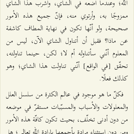
الله؛ وعندما أضعه في الشاي، وأشرب هذا الشاي
ممزوجًا به، وأرتوي منه، فإنّ جميع هذه الأمور
صحيحة، ولو أنّها تكون في نهاية المطاف كاشفة
عن ماذا؟ فقبل أن أتناول الشاي الآن، ليس من
المعلوم أنّني سأتناوله أم لا؛ لكن، حينما تناولته،
تحقّق [في الواقع] أنّني تناولت هذا الشاي؛ وهو
كذلك فعلًا.
فكلّ ما هو موجود في عالم الكثرة من سلسل العلل
والمعلولات والأسباب والمسبّبات مستقرّ في موضعه
من دون أدنى تخلّف، بحيث تكون كافّة هذه الأمور
ومن دون استثناء مرادة بأجمعها بإرادة الله تعالى؛ هل