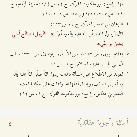
بها، راجع: نور ملكوت القرآن، ج ٢، ص ۱۸٤؛ معرفة الإمام، ج
۱٤، ص ٣۰٥ ـ ٣٢۱؛ وج ۱۸، ص ٢٦٢ ـ ٢٩۰.
البرهان في تفسير القرآن، ج ٤، ص ۱۱٣:
«... الرجل الصالح أخي
قال [رسول الله صلّى الله عليه وآله وسلّم]:
يونسُ بن متّى».
إعلام الورى، ص ٥٣؛ قصص الأنبياء، الراونديّ، ص ٣٣۰؛ مناقب
آل أبي طالب عليهم السلام، ج ۱، ص ٦۸.
لمزيد من الاطّلاع على مسألة ذهاب رسول الله صلّى الله عليه وآله
وسلّم إلى الطائف، وإيذاء أهلها له، وكذلك على حكاية الغلام
النصرانيّ عدّاس، راجع: نور ملكوت القرآن، ج ٤، ص ٢٩٢.
أسئلة وأجوبة عقائديّة
4