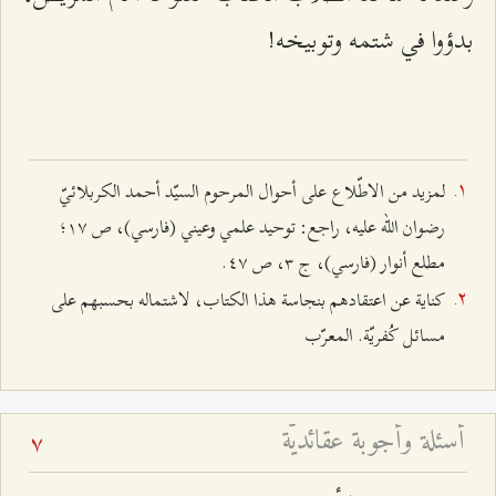
بدؤوا في شتمه وتوبيخه!
لمزيد من الاطّلاع على أحوال المرحوم السيّد أحمد الكربلائيّ
رضوان الله عليه، راجع: توحيد علمي وعيني (فارسي)، ص ۱۷؛
مطلع أنوار (فارسي)، ج ٣، ص ٤۷.
كناية عن اعتقادهم بنجاسة هذا الكتاب، لاشتماله بحسبهم على
مسائل كُفريّة. المعرّب
أسئلة وأجوبة عقائديّة
7