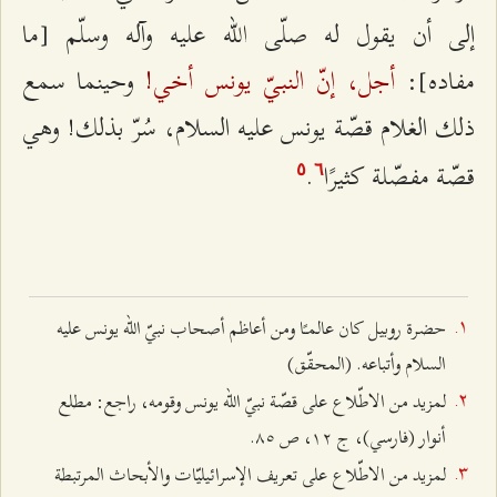
إلى أن يقول له صلّى الله عليه وآله وسلّم [ما
أجل، إنّ النبيّ يونس أخي!
مفاده]:
وحينما سمع
ذلك الغلام قصّة يونس عليه السلام، سُرّ بذلك! وهي
قصّة مفصّلة كثيرًا
.
٥
٦
حضرة روبيل كان عالمـًا ومن أعاظم أصحاب نبيّ الله يونس عليه
السلام وأتباعه. (المحقّق)
لمزيد من الاطّلاع على قصّة نبيّ الله يونس وقومه، راجع: مطلع
أنوار (فارسي)، ج ۱٢، ص ۸٥.
لمزيد من الاطّلاع على تعريف الإسرائيليّات والأبحاث المرتبطة