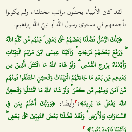
لقد كان الأنبياء يحتلّون مراتب مختلفة، ولم يكونوا
بأجمعهم في مستوى رسول الله أو نبيّ الله إبراهيم.
﴿تِلْكَ الرُّسُلُ فَضَّلْنَا بَعْضَهُمْ عَلَىٰ بَعْضٍ ۘ مِّنْهُم مَّن كَلَّمَ اللَّهُ
ۖ وَرَفَعَ بَعْضَهُمْ دَرَجَاتٍ ۚ وَآتَيْنَا عِيسَى ابْنَ مَرْيَمَ الْبَيِّنَاتِ
وَأَيَّدْنَاهُ بِرُوحِ الْقُدُسِ ۗ وَلَوْ شَاءَ اللَّهُ مَا اقْتَتَلَ الَّذِينَ مِن
بَعْدِهِم مِّن بَعْدِ مَا جَاءَتْهُمُ الْبَيِّنَاتُ وَلَٰكِنِ اخْتَلَفُوا فَمِنْهُم
مَّنْ آمَنَ وَمِنْهُم مَّن كَفَرَ ۚ وَلَوْ شَاءَ اللَّهُ مَا اقْتَتَلُوا وَلَٰكِنَّ
؛
وأيضًا:
اللَّهَ يَفْعَلُ مَا يُرِيدُ﴾
﴿وَرَبُّكَ أَعْلَمُ بِمَن فِي
٢
السَّمَاوَاتِ وَالْأَرْضِ ۗ وَلَقَدْ فَضَّلْنَا بَعْضَ النَّبِيِّينَ عَلَىٰ بَعْضٍ ۖ
.
وَآتَيْنَا دَاوُودَ زَبُورًا﴾
٣