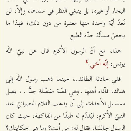
البحار أو غيره، بل ينبغي النظر في سندها، وإلاّ، لن
تُعدّ أيّة واحدة منها معتبرة من دون ذلك؛ فهذا ما
يخصّ مسألة حدّة الطبع.
هذا، مع أنّ الرسول الأكرم قال عن نبيّ الله
إنّه أخي
يونس:
.
٤
ففي حادثة الطائف، حينما ذهب رسول الله إلى
هناك، فآذاه أهلها ـ وهي قصّة مفصّلة جدًّا ـ ، يصل
مسلسل الأحداث إلى أن يذهب الغلام النصرانيّ عند
النبيّ الأكرم، ليُقدّم له طبقًا من الفاكهة، حيث كان
الرسول جالسًا، فقال له: من أنت؟ وما هي حكايتك؟