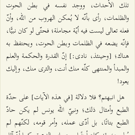
تلك الأحداث، ووجد نفسه في بطن الحوت
والظلمات، رأى بأنّه لا يُمكن الهروب من الله، وأنّ
فعله تعالى ليست فيه أيّة مجاملة؛ فحتّى لو كان نبيًّا،
فإنّه يضعه في الظلمات وبطن الحوت، ويحتفظ به
هناك؛ [وحينئذ، نادى:] إنّ القدرة والحكمة والعلم
والمبدأ والمنتهى كلّه منك أنت، والثرى منك، وإليك
يعود!
هل انبهتم؟ فلا دلالة [في هذه الآيات] على حدّة
الطبع وأمثال ذلك؛ ونبيّ الله يونس لم يكن حادّ
الطبع بتاتًا، بل أدّى عمله، وأمر قومه، لكنّهم لم
يُطيعوه؛ وقد كان أيضًا مستجاب الدعوة، كما أنّ آثار