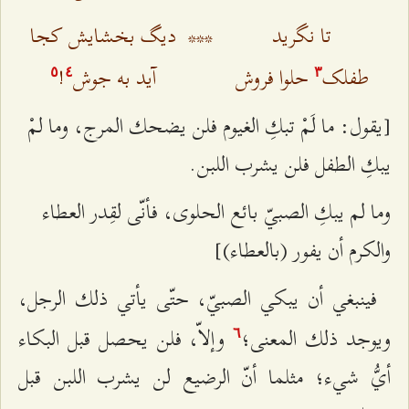
تا نگرید
***
دیگ بخشایش کجا
طفلک
حلوا فروش
آید به جوش
!
٥
٤
٣
[يقول: ما لَمْ تبكِ الغيوم فلن يضحك المرج، وما لمْ
يبكِ الطفل فلن يشرب اللبن.
وما لم يبكِ الصبيّ بائع الحلوى، فأنّى لقِدر العطاء
والكرم أن يفور (بالعطاء)]
فينبغي أن يبكي الصبيّ، حتّى يأتي ذلك الرجل،
ويوجد ذلك المعنى؛
وإلاّ، فلن يحصل قبل البكاء
٦
أيُّ شيء؛ مثلما أنّ الرضيع لن يشرب اللبن قبل