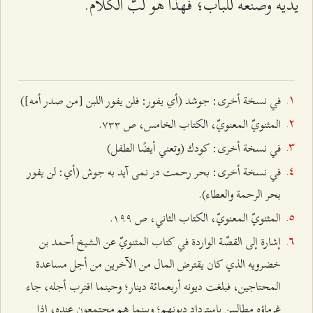
يديه وصنعه للباب؛ فهذا هو لبّ الكلام.
في نسخة أخرى: جوشد (أي يفور: فلن يفور اللبن [من صدر أمه])
المثنويّ المعنويّ، الكتاب الخامس، ص ۷٣٣.
في نسخة أخرى: كودك (وتعني أيضًا الطفل)
في نسخة أخرى: بحر رحمت در نمى آيد به جوش (أي: لن يفور
بحر الرحمة والعطاء).
المثنويّ المعنويّ، الكتاب الثاني، ص ۱٩٩.
إشارة إلى القصّة الواردة في كتاب المثنويّ عن الشيخ أحمد بن
خضرويه الذي كان يقترض المال من الآخرين من أجل مساعدة
المحتاجين، فبلغت ديونه أربعمائة دينار؛ وحينما اقترب أجله، جاء
غرماؤه مطالبين باسترداد ديونهم؛ وبينما هم مجتمعون عنده، إذا