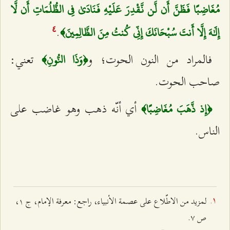
مُغَاضِبًا فَظَنَّ أَن لَّن نَّقْدِرَ عَلَيْهِ فَنَادَىٰ فِي الظُّلُمَاتِ أَن لَّا
.
إِلَٰهَ إِلَّا أَنتَ سُبْحَانَكَ إِنِّي كُنتُ مِنَ الظَّالِمِينَ﴾
٤
فالمراد من النون الحوت؛ و
تعني:
﴿وَذَا النُّونِ﴾
صاحب الحوت.
أي أنّه ذهب وهو غاضب على
﴿إِذ ذَّهَبَ مُغَاضِبًا﴾
الناس.
لمزيد من الاطّلاع على عصمة الأنبياء، راجع: معرفة الإمام، ج ۱،
ص ۷.