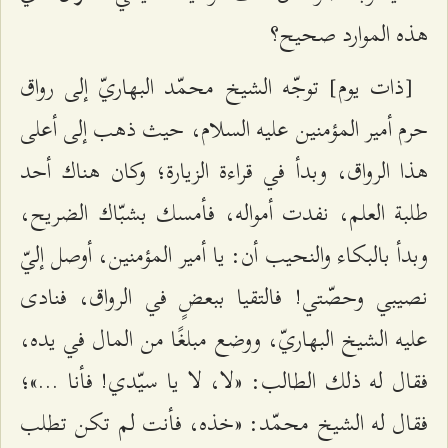
هذه الموارد صحيح؟
[ذات يوم] توجّه الشيخ محمّد البهاريّ إلى رواق
حرم أمير المؤمنين عليه السلام، حيث ذهب إلى أعلى
هذا الرواق، وبدأ في قراءة الزيارة؛ وكان هناك أحد
طلبة العلم، نفدت أمواله، فأمسك بشبّاك الضريح،
وبدأ بالبكاء والنحيب أن: يا أمير المؤمنين، أوصل إليّ
نصيبي وحصّتي! فالتقيا ببعضٍ في الرواق، فنادى
عليه الشيخ البهاريّ، ووضع مبلغًا من المال في يده،
فقال له ذلك الطالب: «لا، لا يا سيّدي! فأنا ...»؛
فقال له الشيخ محمّد: «خذه، فأنت لم تكن تطلب