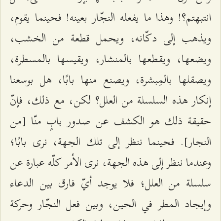
انتبهتم؟! وهذا ما يفعله النجّار بعينه! فحينما يقوم،
ويذهب إلى دكّانه، ويحمل قطعة من الخشب،
ويضعها، ويقطعها بالمنشار، ويقيسها بالمسطرة،
ويصقلها بالمِبشرة، ويصنع منها بابًا، هل بوسعنا
إنكار هذه السلسلة من العلل؟ لكن، مع ذلك، فإنّ
حقيقة ذلك هو الكشف عن صدور بابٍ منّا [من
النجار]. فحينما ننظر إلى تلك الجهة، نرى بابًا؛
وعندما ننظر إلى هذه الجهة، نرى الأمر كلّه عبارة عن
سلسلة من العلل؛ فلا يوجد أيّ فارق بين الدعاء
وإيجاد المطر في الحين، وبين فعل النجّار وحركة