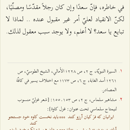
في خاطره، فإنّ سعدًا وإن كان رجلاً مقدّسًا ومصلّيًا،
لكنّ الانقياد لعليّ أمر غير مقبول عنده .. لماذا لا
تبايع يا سعد؟ لا أعلم، ولا يوجد سبب معقول لذلك.
السيرة النبويّة، ج ٢، ص ٢٢۸؛ الأمالي، الشيخ الطوسيّ، ص
٢٦۱؛ أسد الغابة، ج ٦، ص ۱۷٣؛ مع اختلاف يسير في كافّة
المصادر.
مشاهير سلماس، ج ٢، ص ۱٥٣ ـ ۱٥٥: [شعر غزليّ منسوب
لنيمتاج سلماسي تحت عنوان: غزل كاوة]:
ايرانيان كه فرَ كيان آرزو كنند
***
بايد نخست كاوه خود جستجو
كنند
آزاديت‌ به دسته شمشير بسته‌اند
***
مردان هميشه تكيه خود را بدو