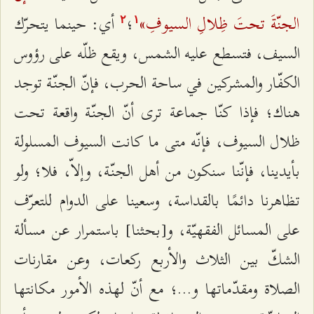
الجنّةَ تحتَ ظِلالِ السيوفِ»
؛
أي: حينما يتحرّك
٢
۱
السيف، فتسطع عليه الشمس، ويقع ظلّه على رؤوس
الكفّار والمشركين في ساحة الحرب، فإنّ الجنّة توجد
هناك؛ فإذا كنّا جماعة ترى أنّ الجنّة واقعة تحت
ظلال السيوف، فإنّه متى ما كانت السيوف المسلولة
بأيدينا، فإنّنا سنكون من أهل الجنّة، وإلاّ، فلا؛ ولو
تظاهرنا دائمًا بالقداسة، وسعينا على الدوام للتعرّف
على المسائل الفقهيّة، و[بحثنا] باستمرار عن مسألة
الشكّ بين الثلاث والأربع ركعات، وعن مقارنات
الصلاة ومقدّماتها و...؛ مع أنّ لهذه الأمور مكانتها