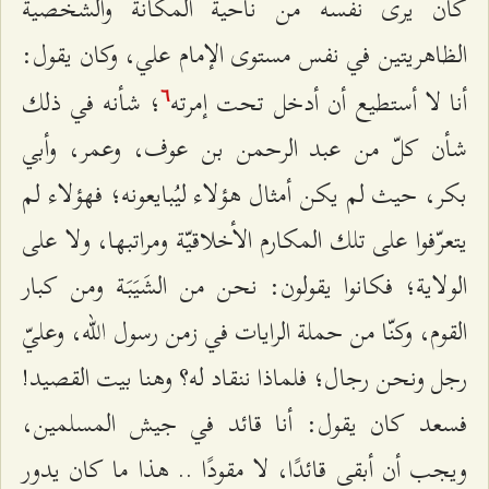
كان يرى نفسه من ناحية المكانة والشخصية
الظاهريتين في نفس مستوى الإمام علي، وكان يقول:
أنا لا أستطيع أن أدخل تحت إمرته
؛ شأنه في ذلك
٦
شأن كلّ من عبد الرحمن بن عوف، وعمر، وأبي
بكر، حيث لم يكن أمثال هؤلاء ليُبايعونه؛ فهؤلاء لم
يتعرّفوا على تلك المكارم الأخلاقيّة ومراتبها، ولا على
الولاية؛ فكانوا يقولون: نحن من الشَيَبَة ومن كبار
القوم، وكنّا من حملة الرايات في زمن رسول الله، وعليّ
رجل ونحن رجال؛ فلماذا ننقاد له؟ وهنا بيت القصيد!
فسعد كان يقول: أنا قائد في جيش المسلمين،
ويجب أن أبقى قائدًا، لا مقودًا .. هذا ما كان يدور