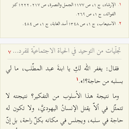
الإرشاد، ج ۱، ص ۱۷۷؛ الجمل والنصرة، ص ٢۱۷ ـ ٢٢٢؛ كنز
الفوائد، ج ۱، ص ٢٦٩.
الاستيعاب، ج ۱، ص ٣٤۸؛ أسد الغابة، ج ۱، ص ٤۸٤.
تجلّيات من التوحيد في الحياة الاجتماعيّة للفرد المسلم
7
فقال: يغفر الله لكِ يا ابنةَ عبد المطّلب، ما لي
بسلبه من حاجة؟!».
۱
وما نتيجة هذا الأسلوب من التفكير؟ نتيجته لا
تتمثّل في ألاّ يقتل الإنسانُ اليهوديَّ، ولا تكون له
حاجة في سلبه، ويجلس في مكانه بكلّ راحة، بل إنّ