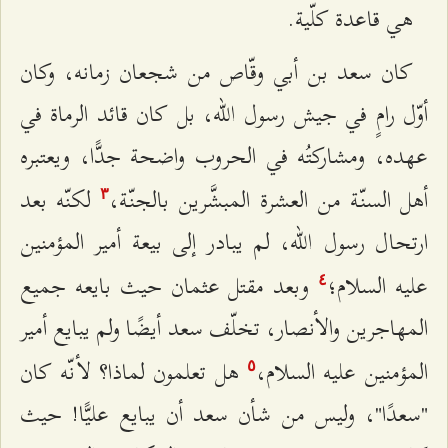
هي قاعدة كلّية.
كان سعد بن أبي وقّاص من شجعان زمانه، وكان
أوّل رامٍ في جيش رسول الله، بل كان قائد الرماة في
عهده، ومشاركتُه‌ في الحروب واضحة جدًّا، ويعتبره
أهل السنّة من العشرة المبشَّرين بالجنّة،
لكنّه بعد
٣
ارتحال رسول الله، لم يبادر إلى بيعة أمير المؤمنين
عليه السلام؛
وبعد مقتل عثمان حيث بايعه جميع
٤
المهاجرين والأنصار، تخلّف سعد أيضًا ولم يبايع أمير
المؤمنين عليه السلام،
هل تعلمون لماذا؟ لأنّه كان
٥
"سعدًا"، وليس من شأن سعد أن يبايع عليًّا! حيث