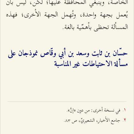
الخاصّة، وينبغي المحافظة عليها؛ لكن، ليس بأن
يُعمل بجهة واحدة، وتُهمل الجهة الأخرى؛ فهذه
المسألة تحظى بأهمّية بالغة.
حسّان بن ثابت وسعد بن أبي وقّاص نموذجان على
مسألة الاحتياطات غير المناسبة
في نسخة أخرى: من دون «إنَّ».
جامع الأخبار، الشعيريّ، ص ۸٣.