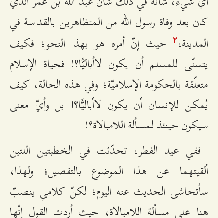
أيّ شيء، شأنه في ذلك شأن عبد الله بن عمر الذي
كان بعد وفاة رسول الله من المتظاهرين بالقداسة في
المدينة،
حيث إنّ أمره هو بهذا النحو؛ فكيف
٢
يتسنّى للمسلم أن يكون لاأباليًّا؟! فحياة الإسلام
متعلّقة بالحكومة الإسلاميّة؛ وفي هذه الحالة، كيف
يُمكن للإنسان أن يكون لاأباليًّا؟! بل وأيّ معنى
سيكون حينئذ لمسألة اللامبالاة؟!
ففي عيد الفطر، تحدّثت في الخطبتين اللتين
ألقيتهما عن هذا الموضوع بالتفصيل؛ ولهذا،
سأتحاشى الحديث عنه اليوم؛ لكنّ كلامي ينصبّ
هنا على مسألة اللامبالاة، حيث أردت القول إنّها