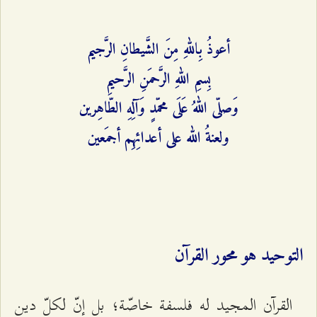
أعوذُ بِاللهِ مِنَ الشَّيطانِ الرَّجيم
بِسمِ اللهِ الرَّحمَنِ الرَّحيمِ
وَصلّى اللهُ عَلَى محمّدٍ وَآلِهِ الطّاهِرين
ولعنةُ الله علی أعدائِهِم أجمَعین
التوحيد هو محور القرآن
القرآن المجيد له فلسفة خاصّة؛ بل إنّ لكلّ دين