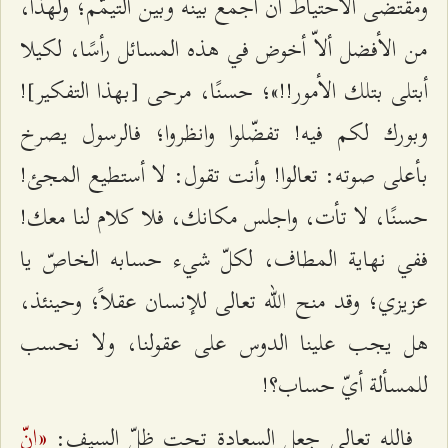
ومقتضى الاحتياط أن أجمع بينه وبين التيمّم؛ ولهذا،
من الأفضل ألاّ أخوض في هذه المسائل رأسًا، لكيلا
أبتلى بتلك الأمور!!»؛ حسنًا، مرحى [بهذا التفكير]!
وبورك لكم فيه! تفضّلوا وانظروا؛ فالرسول يصرخ
بأعلى صوته: تعالوا! وأنت تقول: لا أستطيع المجئ!
حسنًا، لا تأت، واجلس مكانك، فلا كلام لنا معك!
ففي نهاية المطاف، لكلّ شيء حسابه الخاصّ يا
عزيزي؛ وقد منح الله تعالى للإنسان عقلاً؛ وحينئذ،
هل يجب علينا الدوس على عقولنا، ولا نحسب
للمسألة أيّ حساب؟!
«إنّ
فالله تعالى جعل السعادة تحت ظلّ السيف: