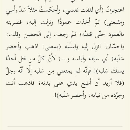
اعتجرتُ‌ (أي لففت نفسي، وأحكمتُ مثلاً شدّ رأسي
ومقنعتي) ثمّ أخذت عمودًا ونزلت إليه، فضربته
بالعمود حتّى قتلتُه؛ ثمّ رجعت إلى الحصن وقلت:
ياحسّان! انزِل إليه واسلُبه (بمعنى: اذهب وأحضر
سَلَبه؛ أي سيفه ولباسه و...؛ لأنّ كلّ من قتل أحدًا
يملك سَلبه)! فإنّه لم يمنعني مِن سَلبه إلّا أنّه رجلٌ
(فلا أريد أن أضع يدي على بدنه؛ فاذهب أنت
وجرّده من ثيابه، وأحضر سَلَبه)!