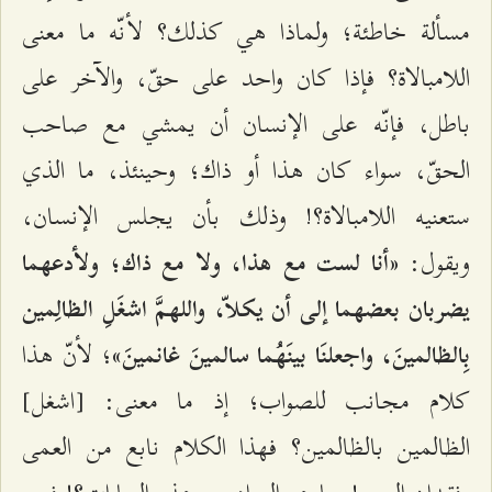
مسألة خاطئة؛ ولماذا هي كذلك؟ لأنّه ما معنى
اللامبالاة؟ فإذا كان واحد على حقّ، والآخر على
باطل، فإنّه على الإنسان أن يمشي مع صاحب
الحقّ، سواء كان هذا أو ذاك؛ وحينئذ، ما الذي
ستعنيه اللامبالاة؟! وذلك بأن يجلس الإنسان،
ويقول:
«أنا لست مع هذا، ولا مع ذاك؛ ولأدعهما
يضربان بعضهما إلى أن يكلاّ، واللهمَّ اشغَلِ الظالِمين
؛ لأنّ هذا
بِالظالمينَ، واجعلنَا بينَهُما سالمينَ غانمينَ»
كلام مجانب للصواب؛ إذ ما معنى: [اشغل]
الظالمين بالظالمين؟ فهذا الكلام نابع من العمى