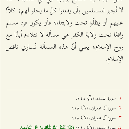
لا نُجيز للمسلمين بأن يفعلوا كلّ ما يحلو لهم؛ كلاّ!
عليهم أن يظلّوا تحت ولايتنا»؛ فأن يكون فرد مسلم
واقعًا تحت ولاية الكفر هي مسألة لا تتلاءم أبدًا مع
روح الإسلام؛ يعني أنّ هذه المسألة تُساوي ناقص
الإسلام.
سورة النساء، الآية ۱٤٤.
سورة آل عمران، الآية ۱۱۸.
سورة آل عمران، الآية ۱۱۸.
سورة النساء، الأية ۱٤۱:
﴿وَلَنْ يَجْعَلَ اللَّهُ لِلْكَافِرِينَ عَلَى الْمُؤْمِنِينَ