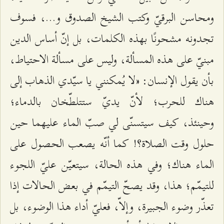
ومحاسن البرقيّ وكتب الشيخ الصدوق و...، فسوف
تجدونه مشحونًا بهذه الكلمات، بل إنّ أساس الدين
مبنيّ على هذه المسألة، وليس على مسألة الاحتياط،
بأن يقول الإنسان: «لا يُمكنني يا سيّدي الذهاب إلى
هناك للحرب؛ لأنّ يديّ ستتلطّخان بالدماء؛
وحينئذ، كيف سيتسنّى لي صبّ الماء عليهما حين
حلول وقت الصلاة؟! كما أنّه يصعب الحصول على
الماء هناك؛ وفي هذه الحالة، سيتعيّن عليّ اللجوء
للتيمّم؛ هذا، وقد يصحّ التيمّم في بعض الحالات إذا
تعذّر وضوء الجبيرة، وإلاّ، فعليّ أداء هذا الوضوء، بل