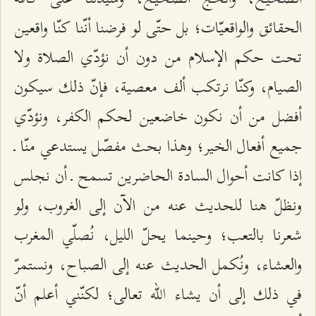
الحقائق والواقعيّات؛ بل حتّى لو فرضنا أنّنا كنّا واقعين
تحت حكم الإسلام من دون أن نؤدّي الصلاة ولا
الصيام، وكنّا نرتكب ألف معصية، فإنّ ذلك سيكون
أفضل من أن نكون خاضعين لحكم الكفر، ونؤدّي
جميع أفعال الخير؛ وهذا بحث مفصّل يستدعي منّا ـ
إذا كانت أحوال السادة الحاضرين تسمح ـ أن نجلس
ونظلّ هنا للحديث عنه من الآن إلى الغروب، ولو
شعرنا بالتعب؛ وحينما يحلّ الليل، نُصلّي المغرب
والعشاء، ونُكمل الحديث عنه إلى الصباح، ونستمرّ
في ذلك إلى أن يشاء الله تعالى؛ لكنّني أعلم أنّ