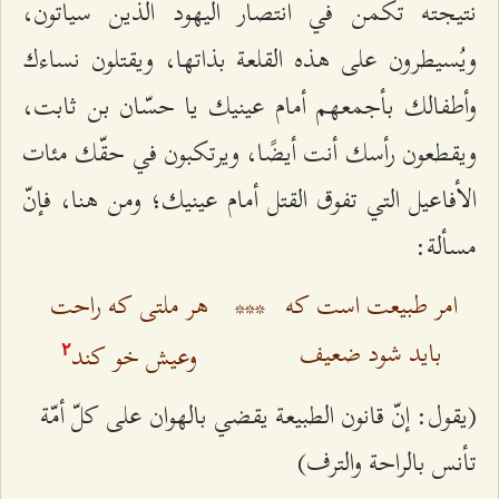
نتيجته تكمن في انتصار اليهود الذين سيأتون،
ويُسيطرون على هذه القلعة بذاتها، ويقتلون نساءك
وأطفالك بأجمعهم أمام عينيك يا حسّان بن ثابت،
ويقطعون رأسك أنت أيضًا، ويرتكبون في حقّك مئات
الأفاعيل التي تفوق القتل أمام عينيك؛ ومن هنا، فإنّ
مسألة:
امر طبيعت‌ است كه
***
هر ملتى كه راحت
بايد شود ضعيف
وعيش خو كند
٢
(يقول: إنّ قانون الطبيعة يقضي بالهوان على كلّ أمّة
تأنس بالراحة والترف)