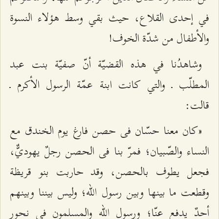
في إحدى القلاع، حيث بقي وسط هؤلاء النسوة
والأطفال من شدّة الخوف!
وشاهدُنا في هذه القضيّة أنّ صفيّة بنت عبد
المطلّب ـ والتي كانت ابنة عمّة الرسول الأكرم ـ
قالت:
«كان معنا حسّان فى حصن فارغ يوم الخندق مع
النساء والصّبيان؛ فمرّ بنا فى الحصن رجلٌ يهوديٌّ،
فجعل يطوف بالحصن‌، وقد حاربت بنو قريظة
وقطعت ما بينها وبين رسول ‌الله؛ وليس بيننا وبينهم
أحدٌ يدفع عنّا؛ ورسول‌ الله والمسلمون في نحور