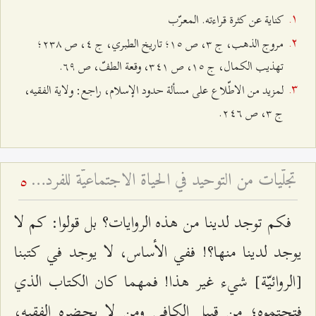
كناية عن كثرة قراءته. المعرّب
مروج الذهب، ج ٣، ص ۱٥؛ تاريخ الطبري، ج ٤، ص ٢٣۸؛
تهذيب الكمال، ج ۱٥، ص ٣٤۱، وقعة الطفّ، ص ٦٩.
لمزيد من الاطّلاع على مسألة حدود الإسلام، راجع: ولاية الفقيه،
ج ٣، ص ٢٤٦.
تجلّيات من التوحيد في الحياة الاجتماعيّة للفرد المسلم
5
فكم توجد لدينا من هذه الروايات؟ بل قولوا: كم لا
يوجد لدينا منها؟! ففي الأساس، لا يوجد في كتبنا
[الروائيّة] شيء غير هذا! فمهما كان الكتاب الذي
فتحتموه؛ من قبيل الكافي ومن لا يحضره الفقيه،