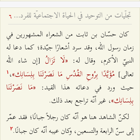
تجلّيات من التوحيد في الحياة الاجتماعيّة للفرد المسلم
6
كان حسّان بن ثابت من الشعراء المشهورين في
زمان رسول الله، وقد سرد أشعارًا جيّدة؛ كما دعا له
«لَا تَزَالُ
النبيّ الأكرم، وقال له:
[إن شاء الله
مُؤَيَّدًا بِرُوحِ القُدُسِ مَا نَصَرْتَنَا بِلِسَانِك‌»
تعالى]
،
۱
«مَا نَصَرْتَنَا
حيث ورد في دعائه هذا القيد:
بِلِسَانِك»
، غير أنّه تراجع بعد ذلك.
لكنّ الشاهد هنا هو أنّه كان رجلاً جبانًا؛ فقد عمّر
إلى سنّ الرابعة والتسعين، وكان عيبه أنّه كان جبانًا.
٢