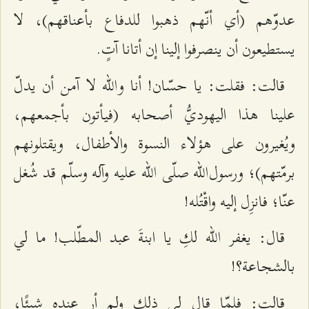
عدوّهم (أي أنّهم ذهبوا للدفاع بأعناقهم)، لا
يستطيعون أن ينصرفوا إلينا إن أتانا آتٍ.
قالت: فقلت: يا حسّان! أنا والله لا آمن أن يدلّ
علينا هذا اليهوديُّ أصحابه (فيأتون بأجمعهم،
ويُغيرون على هؤلاء النسوة والأطفال، ويقتلونهم
برمّتهم)؛ ورسول‌الله صلّى الله عليه وآله وسلّم قد شُغل
عنّا؛ فانزِل إليه واقْتُله!
قال: يغفر الله لكِ يا ابنةَ عبد المطّلب! ما لي
بالشجاعة؟!
قالت: فلمّا قال لي ذلك ولم أر عنده شيئًا،