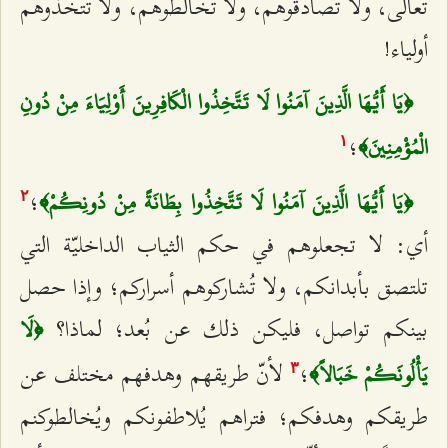
تعالى، ولا تُصادقوهم، ولا تُخالطوهم، ولا تتّخذوهم
أولياء!
﴿يَا أَيُّهَا الَّذِينَ آمَنُوا لَا تَتَّخِذُوا الْكَافِرِينَ أَوْلِيَاءَ مِنْ دُونِ
؛
الْمُؤْمِنِينَ﴾
۱
؛
﴿يَا أَيُّهَا الَّذِينَ آمَنُوا لَا تَتَّخِذُوا بِطَانَةً مِنْ دُونِكُمْ﴾
٢
أي: لا تجعلوهم في حكم الثياب الداخليّة التي
تلتصق بأبدانكم، ولا تُشاركوهم أسراركم؛ وإذا حصل
بينكم تواصل، فليكن ذلك عن بُعد؛ لماذا؟
﴿لَا
؛
لأنّ طريقهم وهدفهم مختلف عن
يَأْلُونَكُمْ خَبَالاً﴾
٣
طريقكم وهدفكم؛ فتراهم يُلاطفونكم ويُخالطوكنم