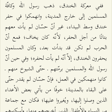
ففي معركة الخندق، ذهب رسول الله وكافّة
المسلمين إلى خارج المدينة، وانهمكوا في حفر
خندق وسط البيداء، غير أنّ حسّان لم يأت معهم
بتاتًا من أجل الحفر، لأنّه كان يخاف؛ فمع أنّ
الحرب لم تكن قد بدأت بعد، وكان المسلمون
يحفرون الخندق، إلاّ أنّه لم يأت لحفره؛ وفي حين أنّ
رسول الله والمسلمين برمّتهم ـ حتّى الشيوخ منهم ـ
كانوا منهمكين في العمل، فإنّ حسّان لم يقدر حتّى
على البقاء بالمدينة؛ خوفًا من يأتي بعض الأعداء
الذين وصلوا إليها، ويُغيروا عليها؛ فكان مع جماعة
من النساء والأطفال الذين أخرجوهم منها، وأسكنوهم