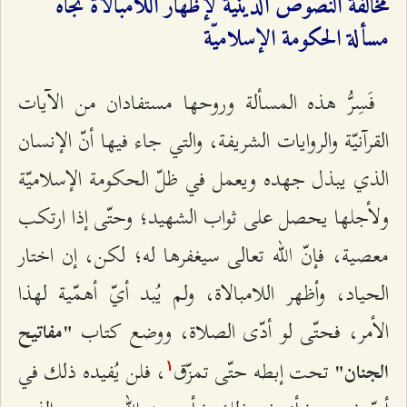
مخالفة النصوص الدينيّة لإظهار اللامبالاة تجاه
مسألة الحكومة الإسلاميّة
فَسِرُّ هذه المسألة وروحها مستفادان من الآيات
القرآنيّة والروايات الشريفة، والتي جاء فيها أنّ الإنسان
الذي يبذل جهده ويعمل في ظلّ الحكومة الإسلاميّة
ولأجلها يحصل على ثواب الشهيد؛ وحتّى إذا ارتكب
معصية، فإنّ الله تعالى سيغفرها له؛ لكن، إن اختار
الحياد، وأظهر اللامبالاة، ولم يُبد أيّ أهمّية لهذا
الأمر، فحتّى لو أدّى الصلاة، ووضع كتاب
"مفاتيح
تحت إبطه حتّى تمزّق
، فلن يُفيده ذلك في
الجنان"
۱