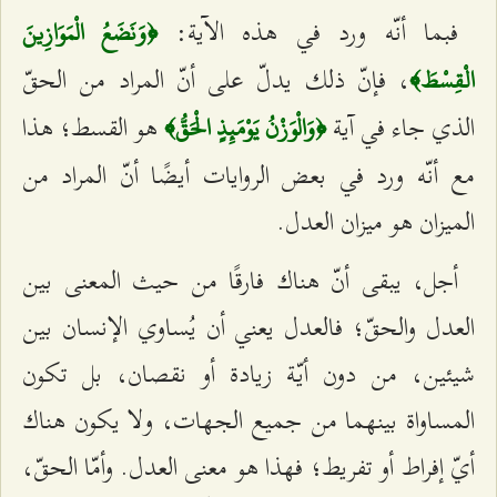
فبما أنّه ورد في هذه الآية:
﴿وَنَضَعُ الْمَوَازِينَ
، فإنّ ذلك يدلّ على أنّ المراد من الحقّ
الْقِسْطَ﴾
الذي جاء في آية
هو القسط؛ هذا
﴿وَالْوَزْنُ يَوْمَئِذٍ الْحَقُّ﴾
مع أنّه ورد في بعض الروايات أيضًا أنّ المراد من
الميزان هو ميزان العدل.
أجل، يبقى أنّ هناك فارقًا من حيث المعنى بين
العدل والحقّ؛ فالعدل يعني أن يُساوي الإنسان بين
شيئين، من دون أيّة زيادة أو نقصان، بل تكون
المساواة بينهما من جميع الجهات، ولا يكون هناك
أيّ إفراط أو تفريط؛ فهذا هو معنى العدل. وأمّا الحقّ،