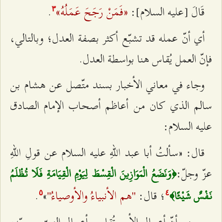
«فَمَنْ رَجَحَ عَمَلُهُ»
قَالَ [عليه السلام]:
.
٣
أي أنّ عمله قد تشبّع أكثر بصفة العدل؛ وبالتالي،
فإنّ العمل يُقاس هنا بواسطة العدل.
وجاء في معاني الأخبار بسند متّصل عن هشام بن
سالم الذي كان من أعاظم أصحاب الإمام الصادق
عليه السلام:
قال: «سألتُ أبا عبد اللهِ عليه السلام عن قولِ اللهِ
عزّ وجلّ:
﴿وَنَضَعُ الْمَوَازِينَ الْقِسْطَ لِيَوْمِ الْقِيَامَةِ فَلَا تُظْلَمُ
"هم الأنبياءُ والأوصياءُ"
؛ قال:
»
.
نَفْسٌ شَيْئًا﴾
٥
٤