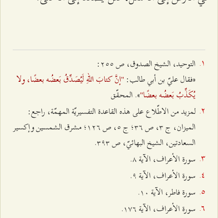
التوحيد، الشيخ الصدوق، ص ٢٥٥:
"إنَّ كتابَ اللهِ لَيُصَدِّقُ بَعضُه بعضًا، ولا
«فقال عليّ بن أبي طالب:
يُكَذِّبُ بَعضُه بعضًا"
». المحقّق
لمزيد من الاطّلاع على هذه القاعدة التفسيريّة المهمّة، راجع:
الميزان، ج ٣، ص ٣٦؛ ج ٥، ص ۱٢٦؛ مشرق الشمسين وإكسير
السعادتين، الشيخ البهائيّ، ص ٣٩٣.
سورة الأعراف، الآية ۸.
سورة الأعراف، الآية ٩.
سورة فاطر، الآية ۱۰.
سورة الأعراف، الآية ۱۷٦.