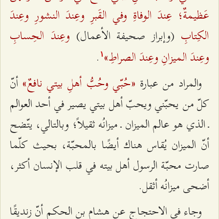
عَظيمةٌ؛ عِندَ الوفاةِ وفي القَبرِ وعِندَ النشورِ وعِندَ
الكِتابِ
وعِندَ الحِسابِ
(وإبراز صحيفة الأعمال)
وعِندَ الميزانِ وعِندَ الصراطِ»
.
۱
«حُبّي وحُبُّ أهلِ بيتي نافعٌ»
والمراد من عبارة
أنّ
كلّ من يحبّني ويحبّ أهل بيتي يصير في أحد العوالم
ـ الذي هو عالم الميزان ـ ميزانُه ثقيلاً؛ وبالتالي، يتّضح
أنّ الميزان يُقاس هناك أيضًا بالمحبّة، بحيث كلّما
صارت محبّة الرسول أهل بيته في قلب الإنسان أكثر،
أضحى ميزانُه أثقل.
وجاء في الاحتجاج عن هشام بن الحكم أنّ زنديقًا