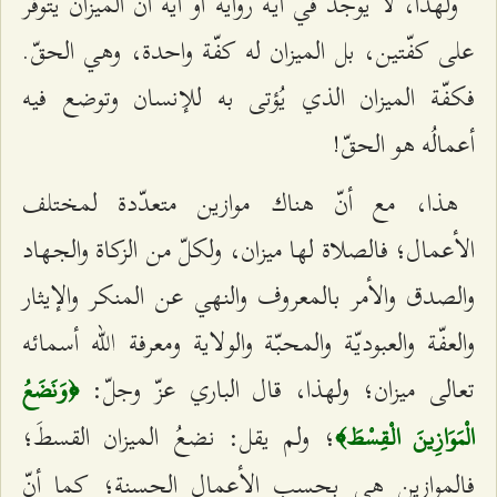
ولهذا، لا يوجد في أيّة رواية أو آية أنّ الميزان يتوفّر
على كفّتين، بل الميزان له كفّة واحدة، وهي الحقّ.
فكفّة الميزان الذي يُؤتى به للإنسان وتوضع فيه
أعمالُه هو الحقّ!
هذا، مع أنّ هناك موازين متعدّدة لمختلف
الأعمال؛ فالصلاة لها ميزان، ولكلّ من الزكاة والجهاد
والصدق والأمر بالمعروف والنهي عن المنكر والإيثار
والعفّة والعبوديّة والمحبّة والولاية ومعرفة الله أسمائه
تعالى ميزان؛ ولهذا، قال الباري عزّ وجلّ:
﴿وَنَضَعُ
؛ ولم يقل: نضعُ الميزان القسطَ؛
الْمَوَازِينَ الْقِسْطَ﴾
فالموازين هي بحسب الأعمال الحسنة؛ كما أنّ