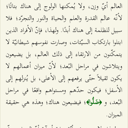
العالم أيّ وزن، ولا يُمكنها الولوج إلى هناك بتاتًا؛
لأنّه عالم القدرة والعلم والحياة والنور والتجرّد؛ فلا
سبيل للظلمة إلى هناك أبدًا. ولهذا، فإنّ الأفراد الذين
ابتلوا بارتكاب السيّئات، وصارت نفوسهم شيطانيّة لا
يتمكّنون من الارتقاء إلى ذلك العالم، بل يضيعون
ويتلاشون في مراحل البُعد؛ لأنّ ميزان أعمالهم لا
يكون ثقيلاً حتّى يرفعهم إلى الأعلى، بل يُنزلهم إلى
الأسفل؛ فيكون حدّهم ومستواهم واقعًا في مراحل
البُعد، و
؛ فيضيعون هناك؛ وهذه هي حقيقة
﴿ضَلُّوا﴾
الميزان.