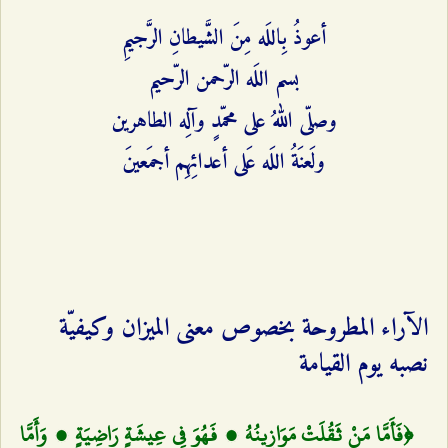
أعوذُ بِاللَه مِنَ الشَّيطانِ الرَّجيمِ
بسم اللَه الرّحمن الرّحيم‌
وصلّى اللهُ على محمّدٍ وآلِه الطاهرين
ولَعنَةُ اللَه عَلى أعدائِهِم أجمَعينَ
الآراء المطروحة بخصوص معنى الميزان وكيفيّة
نصبه يوم القيامة
﴿فَأَمَّا مَنْ ثَقُلَتْ مَوَازِينُهُ ، فَهُوَ فِي عِيشَةٍ رَاضِيَةٍ ، وَأَمَّا