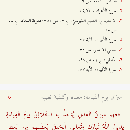
فضائل الشيعة، ص ٦.
سورة الأعراف، الآية ۸.
الاحتجاج، الشيخ الطبرسيّ، ج ٢، ص ٣٥۱؛
، ج ۸،
معرفة المعاد
ص ٩٥.
سورة الأنبياء، الآية ٤۷.
معاني الأخبار، ص ٣۱.
الكافي، ج ٢، ص ٩٩.
سورة الأنبياء، الآية ٤۷.
ميزان يوم القيامة: معناه وكيفيّة نصبه
7
«فهو ميزانُ العدلِ يُؤخذُ به الخَلائِقُ يومَ القِيامةِ
يدينُ اللهُ تَبَارَك وتَعالى الَخلقَ بَعضَهم مِن بَعضٍ