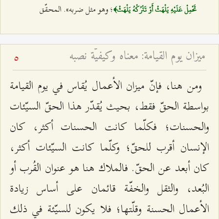
؛ وهو مثل ضربه». المحقّق
تَحْمِلْ عَلَيْهِ يَلْهَثْ أَوْ تَتْرُكْهُ يَلْهَثْ﴾
ميزان يوم القيامة: معناه وكيفيّة نصبه
5
ومن هنا، فإنّ ميزان الأعمال يُقاس في يوم القيامة
بواسطة الحقّ فقط، بحيث يُقدّر هذا الحقّ السيّئات
والحسنات؛ فكلّما كانت الحسنات أكثر، كان
الإنسان أقرب للحقّ؛ وكلّما كانت السيّئات أكثر،
كان أبعد عن الحقّ. فالملاك هنا هو عنوان القُرب أو
البُعد، والثقل والخفّة قائمان على أساس زيادة
الأعمال الحسنة وقلّتها؛ فلا يكون للسيّئة في ذلك