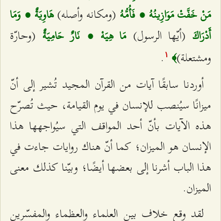
(ومكانه وأصله)
مَنْ خَفَّتْ مَوَازِينُهُ ، فَأُمُّهُ
هَاوِيَةٌ ، وَمَا
(أيّها الرسول)
(وحارّة
أَدْرَاكَ
مَا هِيَهْ ، نَارٌ حَامِيَةٌ
ومشتعلة)
.
﴾
۱
أوردنا سابقًا آيات من القرآن المجيد تُشير إلى أنّ
ميزانًا سيُنصب للإنسان في يوم القيامة، حيث تُصرّح
هذه الآيات بأنّ أحد المواقف التي سيُواجهها هذا
الإنسان هو الميزان؛ كما أنّ هناك روايات جاءت في
هذا الباب أشرنا إلى بعضها أيضًا؛ وبيّنا كذلك معنى
الميزان.
لقد وقع خلاف بين العلماء والعظماء والمفسّرين