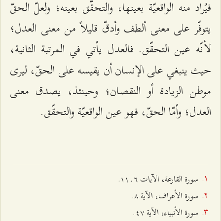
فيُراد منه الواقعيّة بعينها، والتحقّق بعينه؛ ولعلّ الحقّ
يتوفّر على معنى ألطف وأدقّ قليلاً من معنى العدل؛
لأنّه عين التحقّق.
فالعدل يأتي في المرتبة الثانية،
حيث ينبغي على الإنسان أن يقيسه على الحقّ، ليرى
موطن الزيادة أو النقصان؛ وحينئذ، يصدق معنى
العدل؛ وأمّا الحقّ، فهو عين الواقعيّة والتحقّق.
سورة القارعة، الآيات ٦ ـ ۱۱.
سورة الأعراف، الآية ۸.
سورة الأنبياء، الآية ٤۷.