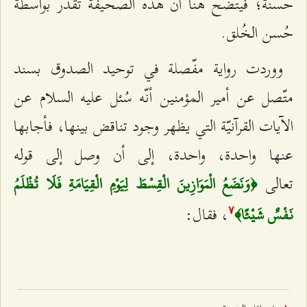
حسنة؛ فيتّضح هنا أنّ هذه الصحيفة تُقدّر بواسطة
حُسن الخُلق.
ووردت رواية مفّصلة في توحيد الصدوق بسند
متّصل عن أمير المؤمنين أنّه سُئل عليه السلام عن
الآيات القرآنيّة التي يظهر وجود تناقض بينها، فأجابها
عنها واحدة، واحدة، إلى أن وصل إلى قوله
تعالى
﴿وَنَضَعُ الْمَوَازِينَ الْقِسْطَ لِيَوْمِ الْقِيَامَةِ فَلَا تُظْلَمُ
، فقال:
نَفْسٌ شَيْئًا﴾
۷