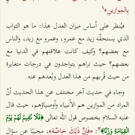
بِالمِوازينِ»
.
۱
فيُنظر على أساس ميزان العدل هذا: ما هو الثواب
الذي يستحقّه زيد مع عمرو، وعمرو مع زيد، والناس
مع بعضهم؟ وكيف كانت علاقتهم في الدنيا مع
بعضهم؟ حيث نراهم يتواجدون في درجات متغايرة
من حيث قُربهم من هذا العدل وبُعدهم عنه.
وجاء في حديث آخر مختلف عن هذا الحديث أنّ
المراد من الموازين هم الأنبياء وأوصياؤهم، حيث قال
عليه السلام بخصوص قول الله تعالى
﴿فَلَا نُقِيمُ لَهُمْ يَوْمَ
«فَإِنَّ ذَلِكَ خاصّة»
:
، مجيبًا عن سؤال
الْقِيَامَةِ وَزْنًا﴾
٢