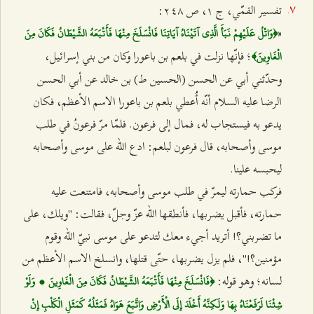
تفسير القمّي، ج ۱، ص ٢٤۸:
«
﴿وَاتْلُ عَلَيْهِمْ نَبَأَ الَّذِي آتَيْنَاهُ آيَاتِنَا فَانْسَلَخَ مِنْهَا فَأَتْبَعَهُ الشَّيْطَانُ فَكَانَ مِنَ
؛ فإنّها نزلت في بلعم بن باعورا وكان من بني إسرائيل،
الْغَاوِينَ﴾
وحدّثني أبي عن الحسن (الحسين ط) بن خالد عن أبي الحسن
الرضا عليه السلام أنّه أُعطي بلعم بن باعورا الاسم الأعظم، فكان
يدعو به فيستجاب له، فمال إلى فرعون. فلمّا مرّ فرعونُ في طلب
موسى وأصحابه، قال فرعون لبلعم: ادع الله على موسى وأصحابه
ليحبسه علينا.
فركب حمارته ليمرّ في طلب موسى وأصحابه، فامتنعت عليه
حمارته، فأقبل يضربها، فأنطقها الله عزّ وجلّ، فقالت: "ويلك، على
ما تضربني؟! أتريد أجيء معك لتدعو على موسى نبيّ الله وقوم
مؤمنين؟!"، فلم يزل يضربها، حتّى قتلها، وانسلخ الاسم الأعظم من
لسانه؛ وهو قوله:
﴿فَانْسَلَخَ مِنْهَا فَأَتْبَعَهُ الشَّيْطَانُ فَكَانَ مِنَ الْغَاوِينَ ، وَلَوْ
شِئْنَا لَرَفَعْنَاهُ بِهَا وَلَكِنَّهُ أَخْلَدَ إِلَى الْأَرْضِ وَاتَّبَعَ هَوَاهُ فَمَثَلُهُ كَمَثَلِ الْكَلْبِ إِنْ