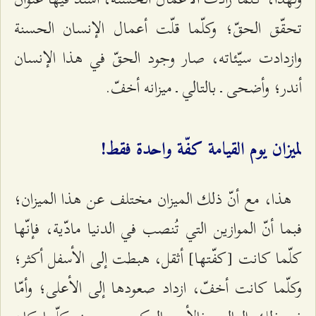
تحقّق الحقّ؛ وكلّما قلّت أعمال الإنسان الحسنة
وازدادت سيّئاته، صار وجود الحقّ في هذا الإنسان
أندر؛ وأضحى ـ بالتالي ـ ميزانه أخفّ.
لميزان يوم القيامة كفّة واحدة فقط!
هذا، مع أنّ ذلك الميزان مختلف عن هذا الميزان؛
فبما أنّ الموازين التي تُنصب في الدنيا مادّية، فإنّها
كلّما كانت [كفّتها] أثقل، هبطت إلى الأسفل أكثر؛
وكلّما كانت أخفّ، ازداد صعودها إلى الأعلى؛ وأمّا