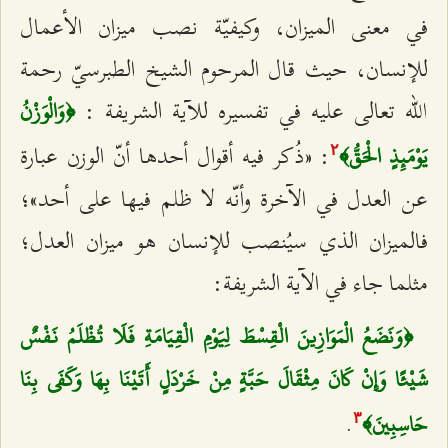
في معنى الميزان، وكيفيّة نصب ميزان الأعمال
للإنسان، حيث قال المرحوم الشيخ الطبرسيّ رحمة
الله تعالى عليه في تفسيره للآية الشريفة :
﴿وَالْوَزْنُ
:
«ذُكر فيه أقوال أحدها أنّ الوزن عبارة
يَوْمَئِذٍ الْحَقُّ﴾
٢
عن العدل في الآخرة وأنّه لا ظلم فيها على أحد»؛
فالميزان الذي سيُنصب للإنسان هو ميزان العدل؛
مثلما جاء في الآية الشريفة:
﴿وَنَضَعُ الْمَوَازِينَ الْقِسْطَ لِيَوْمِ الْقِيَامَةِ فَلَا تُظْلَمُ نَفْسٌ
شَيْئًا وَإِنْ كَانَ مِثْقَالَ حَبَّةٍ مِنْ خَرْدَلٍ أَتَيْنَا بِهَا وَكَفَى بِنَا
.
حَاسِبِينَ﴾
٣