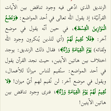
الزنديق الذي ادّعى فيه وجود تناقض بين الآيات
القرآنيّة؛ إذ يقول الله تعالى في أحد المواضع:
﴿وَنَضَعُ
، في حين أنّه يقول في موضع
الْمَوَازِينَ الْقِسْطَ﴾
آخر:
(أي للذين يُنكرون وجود الله
﴿فَلَا نُقِيمُ لَهُمْ
ولقائه)
؛ فقال ذلك الزنديق: يوجد
يَوْمَ الْقِيَامَةِ وَزْنًا﴾
اختلاف بين هاتين الآيتين، حيث نجد القرآن يقول
في أحد المواضع: سنُقيم للناس ميزانًا للأعمال،
ويقول في موضع آخر: لن نُقيم لهم أيّ ميزان!
﴿لا
؛ فنرى وجود تناقض بين
نُقِيمُ لَهُمْ يَوْمَ الْقِيَامَةِ وَزْنًا﴾
هاتين الآيتين!