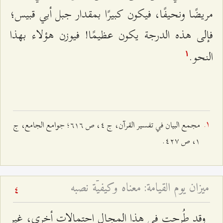
مريضًا ونحيفًا، فيكون كبيرًا بمقدار جبل أبي قبيس؛
فإلى هذه الدرجة يكون عظيمًا! فيوزن هؤلاء بهذا
النحو.
۱
مجمع البيان في تفسير القرآن، ج ٤، ص ٦۱٦؛ جوامع الجامع، ج
۱، ص ٤٢۷.
ميزان يوم القيامة: معناه وكيفيّة نصبه
4
وقد طُرحت في هذا المجال احتمالات أخرى، غير