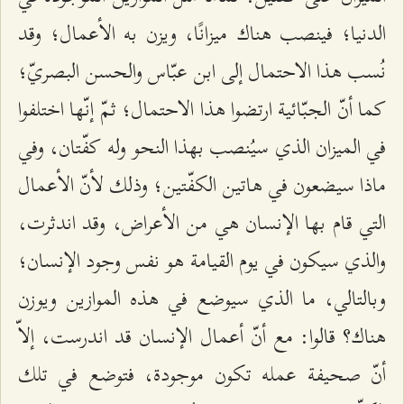
الدنيا؛ فينصب هناك ميزانًا، ويزن به الأعمال؛ وقد
نُسب هذا الاحتمال إلى ابن عبّاس والحسن البصريّ؛
كما أنّ الجبّائية ارتضوا هذا الاحتمال؛ ثمّ إنّها اختلفوا
في الميزان الذي سيُنصب بهذا النحو وله كفّتان، وفي
ماذا سيضعون في هاتين الكفّتين؛ وذلك لأنّ الأعمال
التي قام بها الإنسان هي من الأعراض، وقد اندثرت،
والذي سيكون في يوم القيامة هو نفس وجود الإنسان؛
وبالتالي، ما الذي سيوضع في هذه الموازين ويوزن
هناك؟ قالوا: مع أنّ أعمال الإنسان قد اندرست، إلاّ
أنّ صحيفة عمله تكون موجودة، فتوضع في تلك