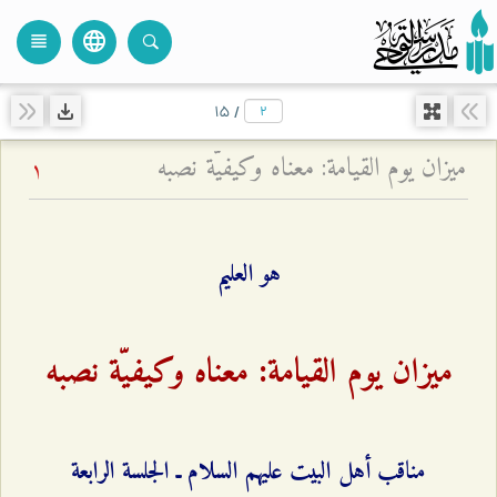
language
view_headline
close
search
۱۵
/
ميزان يوم القيامة: معناه وكيفيّة نصبه
1
هو العليم
ميزان يوم القيامة: معناه وكيفيّة نصبه
مناقب أهل البيت عليهم السلام ـ الجلسة الرابعة