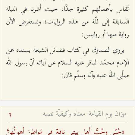
تُقاس بأعمالهم كثيرة جدًّا، حيث أشرنا في الليلة
السابقة إلى ثلّة من هذه الروايات؛ ونستعرض الآن
رواية منها أو روايتين:
يروي الصدوق في كتاب فضائل الشيعة بسنده عن
الإمام محمّد الباقر عليه السلام عن آبائه أنّ رسول الله
صلّى الله عليه وآله وسلّم قال:
ميزان يوم القيامة: معناه وكيفيّة نصبه
6
«حُبّي وحُبُّ أهلِ بيتي نافعٌ في مَواطنَ أهوالُهنَّ