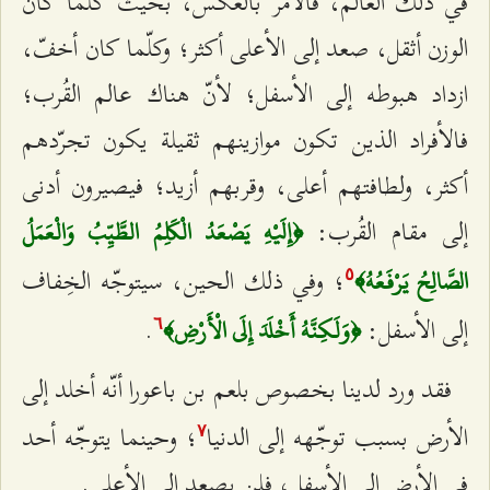
في ذلك العالم، فالأمر بالعكس، بحيث كلّما كان
الوزن أثقل، صعد إلى الأعلى أكثر؛ وكلّما كان أخفّ،
ازداد هبوطه إلى الأسفل؛ لأنّ هناك عالم القُرب؛
فالأفراد الذين تكون موازينهم ثقيلة يكون تجرّدهم
أكثر، ولطافتهم أعلى، وقربهم أزيد؛ فيصيرون أدنى
إلى مقام القُرب:
﴿إِلَيْهِ يَصْعَدُ الْكَلِمُ الطَّيِّبُ وَالْعَمَلُ
؛ وفي ذلك الحين، سيتوجّه الخِفاف
الصَّالِحُ يَرْفَعُهُ﴾
٥
إلى الأسفل:
.
﴿وَلَكِنَّهُ أَخْلَدَ إِلَى الْأَرْضِ﴾
٦
فقد ورد لدينا بخصوص بلعم بن باعورا أنّه أخلد إلى
الأرض بسبب توجّهه إلى الدنيا
؛ وحينما يتوجّه أحد
۷
في الأرض إلى الأسفل، فلن يصعد إلى الأعلى.