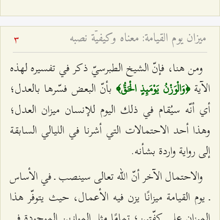
ميزان يوم القيامة: معناه وكيفيّة نصبه
3
ومن هنا، فإنّ الشيخ الطبرسيّ ذكر في تفسيره لهذه
الآية
بأنّ البعض فسّرها بالعدل؛
﴿وَالْوَزْنُ يَوْمَئِذٍ الْحَقُّ﴾
أي أنّه سيُقام في ذلك اليوم للإنسان ميزان العدل؛
وهذا أحد الاحتمالات التي أشرنا في الليالي السابقة
إلى رواية واردة بشأنه.
والاحتمال الآخر أنّ الله تعالى سينصب ـ في الأساس
ـ يوم القيامة ميزانًا يزن فيه الأعمال، حيث يتوفّر هذا
الميزان على كفّتين؛ تمامًا مثل الموازين الموجودة في