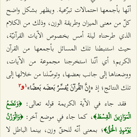
أنّها بأجمعها احتمالات تبرّعية. ويظهر بشكل واضح
كلّ من معنى الميزان وطريقة الوزن، وذلك من الكلام
الذي طرحناه ليلة أمس بخصوص الآيات القرآنيّة،
حيث استنبطنا تلك المسائل بأجمعها من القرآن
الكريم؛ أي أنّنا استخرجنا مجموعة من الآيات،
ووضعناها إلى جانب بعضها، وتوصّلنا من خلالها إلى
تلك النتائج؛ إذ
«إِنَّ القُرآنَ يُفسِّرُ بَعضَه بَعضًا»
و
٢
۱
فقد جاء في الآية الكريمة قوله تعالى:
﴿وَنَضَعُ
، كما جاء في موضع آخر:
الْمَوَازِينَ الْقِسْطَ﴾
﴿وَالْوَزْنُ
؛ بمعنى أنّه للحقّ وزن، بينما الباطل لا
يَوْمَئِذٍ الْحَقُّ﴾