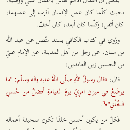
بمعنى أنّ أعمال الأمم تُقاس بأعمال النبيّ ووصيّه،
بحيث كلّما كان عمل الإنسان أقرب إلى عملهما،
كان أثقل؛ وكلّما كان أبعد، كان أخفّ.
ورُوي في كتاب الكافي بسند متّصل عن عبد الله
بن سنان، عن رجل من أهل المدينة، عن الإمام عليّ
بن الحسين زين العابدين:
«قال رسولُ اللهِ صلّى اللهُ عليه وآله وسلّم: "ما
قال:
يوضَعُ في ميزانِ امرِئٍ يومَ القيامةِ أفضلُ من حُسنِ
الخُلُقِ"»
.
٦
فكلّ من يكون أحسن خلقًا تكون صحيفة أعماله