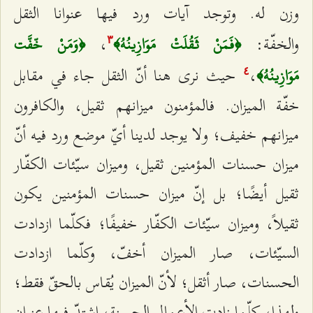
وزن له. وتوجد آيات ورد فيها عنوانا الثقل
والخفّة:
،
﴿فَمَنْ ثَقُلَتْ مَوَازِينُهُ﴾
﴿وَمَنْ خّفَّت
٣
،
حيث نرى هنا أنّ الثقل جاء في مقابل
مَوَازِينُهُ﴾
٤
خفّة الميزان. فالمؤمنون ميزانهم ثقيل، والكافرون
ميزانهم خفيف؛ ولا يوجد لدينا أيّ موضع ورد فيه أنّ
ميزان حسنات المؤمنين ثقيل، وميزان سيّئات الكفّار
ثقيل أيضًا؛ بل إنّ
ميزان حسنات المؤمنين يكون
ثقيلاً، وميزان سيّئات الكفّار خفيفًا؛ فكلّما ازدادت
السيّئات، صار الميزان أخفّ، وكلّما ازدادت
الحسنات، صار أثقل؛ لأنّ الميزان يُقاس بالحقّ فقط؛
ولهذا، كلّما زادت الأعمال الحسنة، اشتدّ فيها عنوان