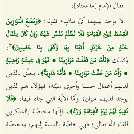
فقال الإمام [ما معناه]:
لا يوجد بينهما أيّ تنافٍ؛ فقوله:
﴿وَنَضَعُ الْمَوَازِينَ
الْقِسْطَ لِيَوْمِ الْقِيَامَةِ فَلَا تُظْلَمُ نَفْسٌ شَيْئًا وَإِنْ كَانَ مِثْقَالَ
،
حَبَّةٍ مِنْ خَرْدَلٍ أَتَيْنَا بِهَا وَكَفَى بِنَا حَاسِبِينَ﴾
٣
وكذلك
﴿فَأَمَّا مَنْ ثَقُلَتْ مَوَازِينُهُ ، فَهُوَ فِي عِيشَةٍ رَاضِيَةٍ
، يتعلّق بالذين
، وَأَمَّا مَنْ خَفَّتْ مَوَازِينُهُ ، فَأُمُّهُ هَاوِيَةٌ﴾
لديهم أعمال حسنة وأخرى سيّئة؛ فهؤلاء هم الذين
يوجد لديهم ميزان؛ وأمّا الآية التي جاء فيها:
﴿فَلَا
، فإنّها مختصّة بالمنكرين
نُقِيمُ لَهُمْ يَوْمَ الْقِيَامَةِ وَزْنًا﴾
للقاء الله تعالى؛ فهي خاصّة بالنسبة إليهم، ومختصّة