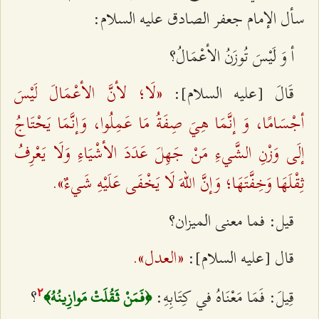
سأل الإمام جعفر الصادق عليه السلام:
أ وَ لَيْسَ تُوزَنُ الأعْمَالُ؟
«لَا؛ لأنَّ الأعْمَالَ لَيْسَ
قَالَ [عليه السلام]:
أجْسَامًا، وَ إنَّمَا هِيَ صِفَةُ مَا عَمِلُوا، وَإنَّمَا يَحْتَاجُ
إلَى وَزْنِ الشَّيءِ مَنْ جَهِلَ عَدَدَ الأشْيَاءِ وَلَا يَعْرِفُ
ثِقْلَهَا وَخِفَّتَهَا؛ وَإنَّ اللهَ لَا يَخْفَى عَلَيْهِ شَيءٌ»
.
قيل: فما معنى الميزان؟
«العدل».
قال [عليه السلام]:
قِيلَ: فَمَا مَعْنَاهُ في كِتَابِهِ:
؟
﴿فَمَنْ ثَقُلَتْ مَوازِينُهُ﴾
٢