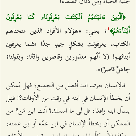
جنبة الحياة ومن ذلك الصفاء!
﴿ٱلَّذِينَ ءَاتَيۡنَٰهُمُ ٱلۡكِتَٰبَ يَعۡرِفُونَهُۥ كَمَا يَعۡرِفُونَ
؛ يعني:
«هؤلاء الأفراد الذين منحناهم
أَبۡنَآءَهُمۡ﴾
۱
الكتاب، يعرفونك بشكلٍ جيدٍ جدًا مثلما يعرفون
أبنائهم! (لا أنّهم معذورين وقاصرين واقعًا، وبقولنا:
جاهلٌ قاصرٌ)».
فالإنسان يعرف ابنه أفضل من الجميع؛ فهل يُمكن
أن يخطأ الإنسان في ابنه في وقت من الأوقات؟! فهل
يسأل ابنه واقعًا: قل لي ما اسمك؟ أنت ابن مَن؟ من
الممكن أن يخطأ الإنسان في ابن عمّه أو ابن عمته،