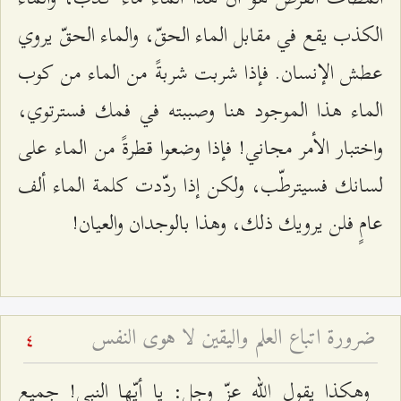
الكذب يقع في مقابل الماء الحقّ، والماء الحقّ يروي
عطش الإنسان. فإذا شربت شربةً من الماء من كوب
الماء هذا الموجود هنا وصببته في فمك فسترتوي،
واختبار الأمر مجاني! فإذا وضعوا قطرةً من الماء على
لسانك فسيترطّب، ولكن إذا ردّدت كلمة الماء ألف
عامٍ فلن يرويك ذلك، وهذا بالوجدان والعيان!
ضرورة اتباع العلم واليقين لا هوى النفس
4
وهكذا يقول الله عزّ وجل: يا أيّها النبي! جميع