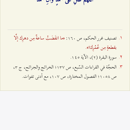
«ما انقَضَتْ ساعةٌ مِن دهرِك إلّا
تصنيف غرر الحكم، ص ۱٦۰:
بقطعةٍ مِن عُمُرِك!».
سورة البقرة (٢)، الآیة ۱٤٥.
الحجّة في القراءات السّبع، ص ۱٣۷؛ الخرائج والجرائح، ج ٣،
ص ۱۰٥۸؛ الفصول المختارة، ص ۱۰۷، مع أدنى تفوات.