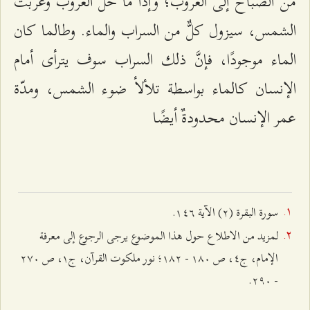
من الصباح إلى الغروب؛ وإذا ما حلّ الغروب وغربت
الشمس، سيزول كلٌّ من السراب والماء. وطالما كان
الماء موجودًا، فإنَّ ذلك السراب سوف يترأى أمام
الإنسان كالماء بواسطة تلألأ ضوء الشمس، ومدّة
عمر الإنسان محدودةٌ أيضًا
سورة البقرة (٢) الآیة ۱٤٦.
لمزيد من الاطلاع حول هذا الموضوع يرجى الرجوع إلى معرفة
الإمام، ج٤، ص ۱۸۰ - ۱۸٢؛ نور ملكوت القرآن، ج۱، ص ٢۷۰
- ٢٩۰.