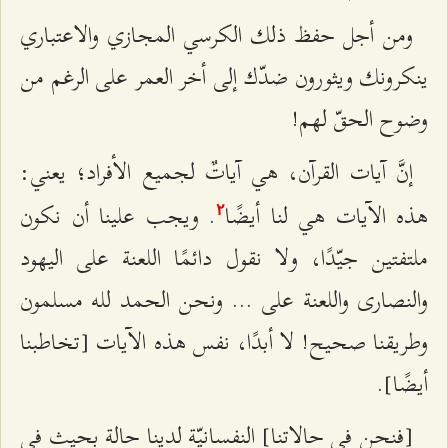
ومن أجل حفظ ذلك الكرسي المجازي والاعتباري
ينكرونك ويثورون ضدّك إلى أخر العمر على الرغم من
وضوح الحقّ لهم!
إنَّ آيات القرآن، هي آياتٌ لجميع الأفراد؛ يعني:
هذه الآيات هي لنا أيضًا
. ويجب علينا أن نكون
٢
ملتفتين جيّدًا، ولا نقول دائمًا اللعنة على اليهود
والنصارى واللعنة على ... ونحن الحمد لله مسلمون
وطريقنا صحيح! لا أبدًا، نفس هذه الآيات [تخاطبنا
أيضًا].
[فنحن في حالاتنا] النفسانيّة لدينا حالة بحيث في