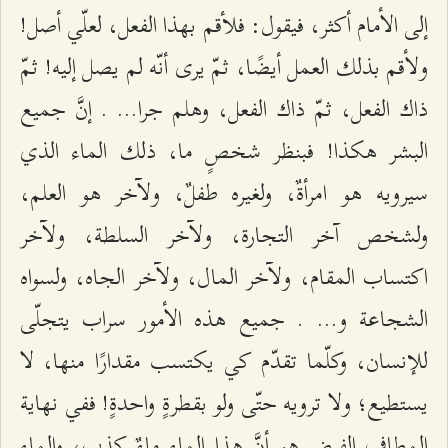
إلى الأمام أكثر، فيقول: فلأقم بهذا الفعل، لعلّي أصل!
ولأقم بذلك العمل أيضًا، ثمّ يرى أنّه لم يصل إليه! ثمّ
ذاك الفعل، ثمّ ذاك الفعل، وهلم جرا... . إنَّ جميع
البشر هكذا! فبنظر شخصٍ ما، ذلك الماء الذي
سيرويه هو امرأةٌ، ولغيره طفلٌ، ولآخر هو العلم،
ولشخص آخر التجارة، ولآخر السلطة، ولآخر
اكتساب المقام، ولآخر المال، ولآخر الجاه، ولسواه
الشجاعة و... . جميع هذه الأمور سراب يتجلّى
للإنسان، وكلّما تقدّم كي يكتسب مقدارًا منها، لا
يستطيع؛ ولا ترويه حتّى ولو بقطرةٍ واحدةٍ! ففي نهاية
المطاف الفرض هو أنَّ هذا الماء ماءٌ كذب، والماء