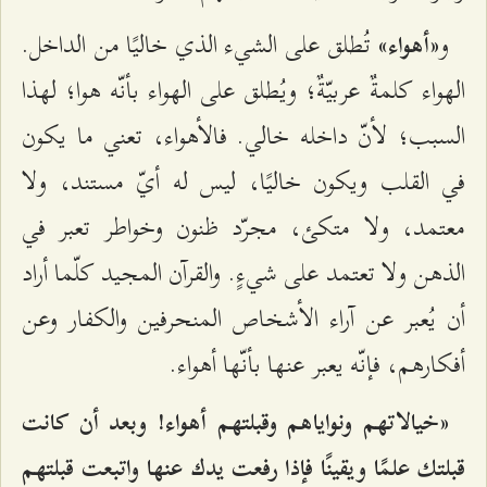
و
تُطلق على الشيء الذي خاليًا من الداخل.
«أهواء»
الهواء كلمةٌ عربيّةٌ؛ ويُطلق على الهواء بأنّه هوا؛ لهذا
السبب؛ لأنّ داخله خالي. فالأهواء، تعني ما يكون
في القلب ويكون خاليًا، ليس له أيّ مستند، ولا
معتمد، ولا متكئ، مجرّد ظنون وخواطر تعبر في
الذهن ولا تعتمد على شيءٍ. والقرآن المجيد كلّما أراد
أن يُعبر عن آراء الأشخاص المنحرفين والكفار وعن
أفكارهم، فإنّه يعبر عنها بأنّها أهواء.
«خيالاتهم ونواياهم وقبلتهم أهواء! وبعد أن كانت
قبلتك علمًا ويقينًا فإذا رفعت يدك عنها واتبعت قبلتهم