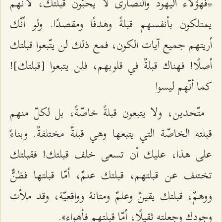
*فهؤلاء اليهود والنصارى لا يحبّون قبلتك، لأنّهم
يمتلكون بأنفسهم قبلةً وهدفًا ومقصدًا. ولو أنّك
أريتهم جميع آيات الكون، فمع ذلك لن يتّبعوا قبلتك
أصلًا! فهناك قبلةٌ في قلوبهم، فلن يتبعوا [قبلتك]!
كما أنّهم ليسوا
متّحدين، ولا يتبعون قبلةً خاصّةً، بل لكلّ منهم
قبلته الخاصّة التي يتبعها وهي قبلةٌ مختلفةٌ. وبناءً
على هذا، عليك أن تسعى خلف قبلتك! فقبلتك
تختلف عن قبلتهم، قبلتك علمٌ، أمّا قبلتها فظنٌّ
ووهمٌ، قبلتك يقينٌ وعلمٌ ومتانة وواقعيّة، وقد ملأت
وجودك وجعلته ثقيلًا، أمّا قبلتهم فأهواء».