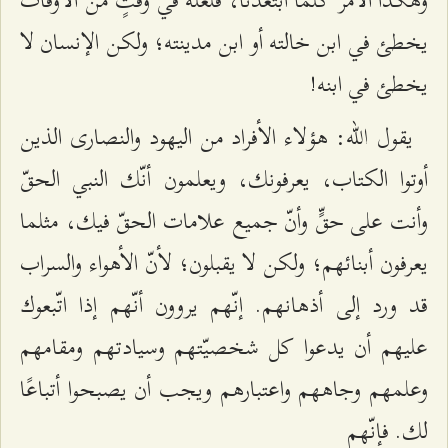
وهكذا الأمر كلّما ابتعدنا، فلعله في وقتٍ من الأوقات
يخطئ في ابن خالته أو ابن مدينته؛ ولكن الإنسان لا
يخطئ في ابنه!
يقول الله: هؤلاء الأفراد من اليهود والنصارى الذين
أوتوا الكتاب، يعرفونك، ويعلمون أنّك النبي الحقّ
وأنت على حقٍّ وأنّ جميع علامات الحقّ فيك، مثلما
يعرفون أبنائهم؛ ولكن لا يقبلون؛ لأنّ الأهواء والسراب
قد ورد إلى أذهانهم. إنّهم يروون أنّهم إذا اتّبعوك
عليهم أن يدعوا كل شخصيّتهم وسيادتهم ومقامهم
وعلمهم وجاههم واعتبارهم ويجب أن يصبحوا أتباعًا
لك. فإنّهم