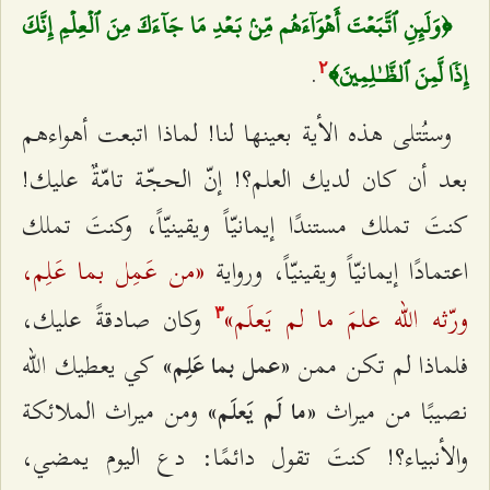
﴿وَلَئِنِ ٱتَّبَعۡتَ أَهۡوَآءَهُم مِّنۢ بَعۡدِ مَا جَآءَكَ مِنَ ٱلۡعِلۡمِ إِنَّكَ
.
إِذٗا لَّمِنَ ٱلظَّـٰلِمِينَ﴾
٢
وستُتلى هذه الأية بعينها لنا! لماذا اتبعت أهواءهم
بعد أن كان لديك العلم؟! إنّ الحجّة تامّةٌ عليك!
كنتَ تملك مستندًا إيمانيّاً ويقينيّاً، وكنتَ تملك
«من عَمِل بما عَلِم،
اعتمادًا إيمانيّاً ويقينيّاً، ورواية
ورّثه الله علمَ ما لم يَعلَم»
وكان صادقةً عليك،
٣
فلماذا لم تكن ممن
كي يعطيك الله
«عمل بما عَلِم»
نصيبًا من ميراث
ومن ميراث الملائكة
«ما لَم يَعلَم»
والأنبياء؟! كنتَ تقول دائمًا: دع اليوم يمضي،