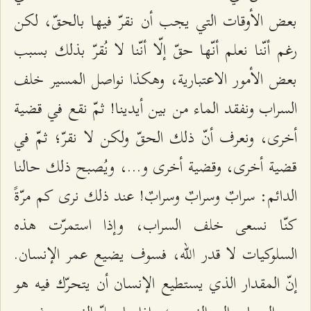
بعض الأوقات التي يجب أن نقرّ فيها بالحقّ، لكن
رغم أنّنا نعلم أنّها حقّ إلّا أنّنا لا نُقرّ بذلك بسبب
بعض الأمور الاعتبارية، وهكذا نواصل المسير خلف
السراب ونفقد الماء من بين أيدينا! ثمّ نقع في قضية
أخرى، ونعرف أنّ ذلك الحقّ ولكن لا نقرّ؛ ثمّ في
قضية أخرى، وقضية أخرى و...، ويُصبح ذلك حالنا
الدائم: سرابٌ وسرابٌ وسرابٌ! عند ذلك نرى كم مرّةً
كنّا نسعى خلف السراب، وإذا استمرّت هذه
السلوكيات لا قدر الله، فسوف يضيع عمر الإنسان.
إنّ المقدار الذي يستطيع الإنسان أن يتحرّك فيه هو