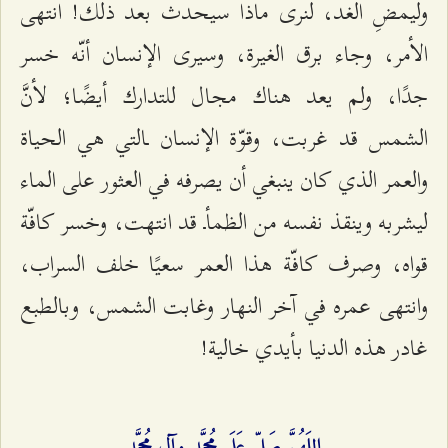
وليمضِ الغد، لنرى ماذا سيحدث بعد ذلك! انتهى
الأمر، وجاء برق الغيرة، وسيرى الإنسان أنّه خسر
جدًا، ولم يعد هناك مجال للتدارك أيضًا؛ لأنَّ
الشمس قد غربت، وقوّة الإنسان ـالتي هي الحياة
والعمر الذي كان ينبغي أن يصرفه في العثور على الماء
ليشربه وينقذ نفسه من الظمأـ قد انتهت، وخسر كافّة
قواه، وصرف كافّة هذا العمر سعيًا خلف السراب،
وانتهى عمره في آخر النهار وغابت الشمس، وبالطبع
غادر هذه الدنيا بأيدي خالية!
اللَهُمَّ صَلِّ عَلَى مُحمَّدٍ وآلِ مُحمَّد