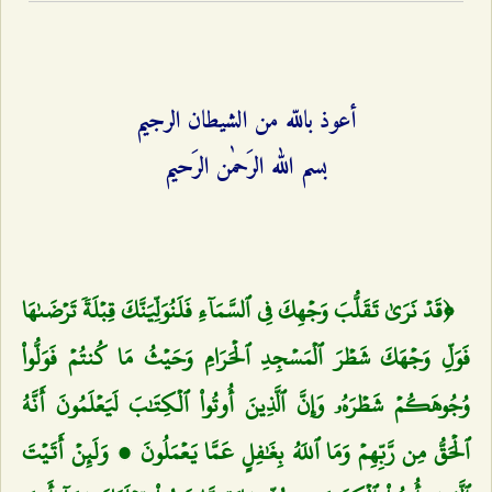
أعوذ باللّه من الشيطان الرجيم
بسم الله الرَحمٰن الرَحيم
﴿قَدۡ نَرَىٰ تَقَلُّبَ وَجۡهِكَ فِي ٱلسَّمَآءِ فَلَنُوَلِّيَنَّكَ قِبۡلَةٗ تَرۡضَىٰهَا
فَوَلِّ وَجۡهَكَ شَطۡرَ ٱلۡمَسۡجِدِ ٱلۡحَرَامِ وَحَيۡثُ مَا كُنتُمۡ فَوَلُّواْ
وُجُوهَكُمۡ شَطۡرَهُۥ وَإِنَّ ٱلَّذِينَ أُوتُواْ ٱلۡكِتَٰبَ لَيَعۡلَمُونَ أَنَّهُ
ٱلۡحَقُّ مِن رَّبِّهِمۡ وَمَا ٱللَهُ بِغَٰفِلٍ عَمَّا يَعۡمَلُونَ ، وَلَئِنۡ أَتَيۡتَ