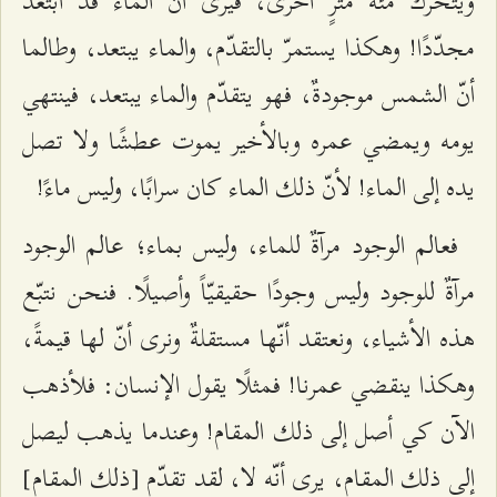
ويتحرّك مئة مترٍ أخرى، فيرى أن الماء قد ابتعد
مجدّدًا! وهكذا يستمرّ بالتقدّم، والماء يبتعد، وطالما
أنّ الشمس موجودةٌ، فهو يتقدّم والماء يبتعد، فينتهي
يومه ويمضي عمره وبالأخير يموت عطشًا ولا تصل
يده إلى الماء! لأنّ ذلك الماء كان سرابًا، وليس ماءً!
فعالم الوجود مرآةٌ للماء، وليس بماء؛ عالم الوجود
مرآةٌ للوجود وليس وجودًا حقيقيّاً وأصيلًا. فنحن نتبّع
هذه الأشياء، ونعتقد أنّها مستقلةٌ ونرى أنّ لها قيمةً،
وهكذا ينقضي عمرنا! فمثلًا يقول الإنسان: فلأذهب
الآن كي أصل إلى ذلك المقام! وعندما يذهب ليصل
إلى ذلك المقام، يرى أنّه لا، لقد تقدّم [ذلك المقام]