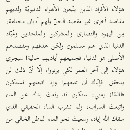
هؤلاء الأفراد الذين يتّبعون الأهواء الدنيويّة ولديهم
مقاصد أخرى غير مقصد الحقّ ولهم أديان مختلفة،
مِن اليهود والنصارى والمشركين والملحدين وعُبّاد
الدنيا الذي هم مسلمون ولكن هدفهم ومقصدهم
الأصلي هو الدنيا، فجميعهم أياديهم خالية! سيجري
هؤلاء إلى آخر العمر لكي يرتووا، إلّا أنّ ذلك لن
يتحقق! فإيّاك أن تتبعهم! وإذا اتبعتهم فستكون
ظالمًا؛ يعني: ستكون قد رفعتَ يدك عن الماء
واتبعتَ السراب، ولم تشرب الماء الحقيقي الذي
سقاك الله إياه، وسعيتَ نحو الماء الباطل الخالي من