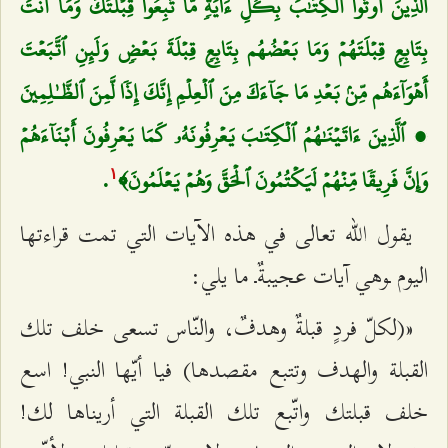
ٱلَّذِينَ أُوتُواْ ٱلۡكِتَٰبَ بِكُلِّ ءَايَةٖ مَّا تَبِعُواْ قِبۡلَتَكَ وَمَآ أَنتَ
بِتَابِعٖ قِبۡلَتَهُمۡ وَمَا بَعۡضُهُم بِتَابِعٖ قِبۡلَةَ بَعۡضٖ وَلَئِنِ ٱتَّبَعۡتَ
أَهۡوَآءَهُم مِّنۢ بَعۡدِ مَا جَآءَكَ مِنَ ٱلۡعِلۡمِ إِنَّكَ إِذٗا لَّمِنَ ٱلظَّـٰلِمِينَ
، ٱلَّذِينَ ءَاتَيۡنَٰهُمُ ٱلۡكِتَٰبَ يَعۡرِفُونَهُۥ كَمَا يَعۡرِفُونَ أَبۡنَآءَهُمۡ
وَإِنَّ فَرِيقٗا مِّنۡهُمۡ لَيَكۡتُمُونَ ٱلۡحَقَّ وَهُمۡ يَعۡلَمُونَ﴾
.
۱
يقول الله تعالى في هذه الآيات التي تمت قراءتها
اليوم ـوهي آيات عجيبةٌـ ما يلي:
«(لكلّ فردٍ قبلةٌ وهدفٌ، والنّاس تسعى خلف تلك
القبلة والهدف وتتبع مقصدها) فيا أيّها النبي! اسع
خلف قبلتك واتّبع تلك القبلة التي أريناها لك!