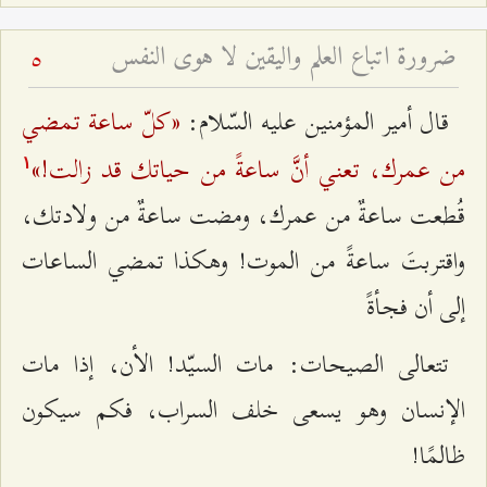
ضرورة اتباع العلم واليقين لا هوى النفس
5
«كلّ ساعة تمضي
قال أمير المؤمنين عليه السّلام:
من عمرك، تعني أنَّ ساعةً من حياتك قد زالت!»
۱
قُطعت ساعةٌ من عمرك، ومضت ساعةٌ من ولادتك،
واقتربتَ ساعةً من الموت! وهكذا تمضي الساعات
إلى أن فجأةً
تتعالى الصيحات: مات السيّد! الأن، إذا مات
الإنسان وهو يسعى خلف السراب، فكم سيكون
ظالمًا!