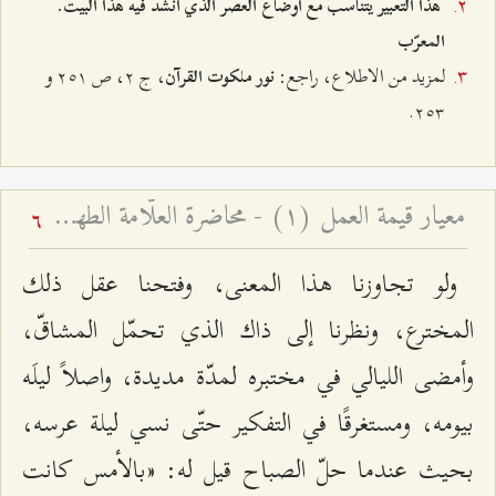
هذا التعبير يتناسب مع أوضاع العصر الذي أُنشد فيه هذا البيت.
المعرّب
لمزيد من الاطلاع، راجع:
، ج ٢، ص ٢٥۱ و
نور ملكوت القرآن
٢٥٣.
معيار قيمة العمل (۱) - محاضرة العلّامة الطهرانيّ في الأربعين
6
ولو تجاوزنا هذا المعنى، وفتحنا عقل ذلك
المخترع، ونظرنا إلى ذاك الذي تحمّل المشاقّ،
وأمضى الليالي في مختبره لمدّة مديدة، واصلاً ليلَه
بيومه، ومستغرقًا في التفكير حتّى نسي ليلة عرسه،
بحيث عندما حلّ الصباح قيل له: «بالأمس كانت