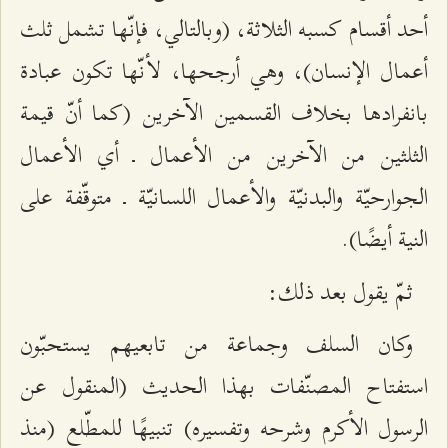
أحد أقسام كسبه الثلاثة، (وبالتالي، فإنّها تشمل ثلث
أعمال الإنسان)، وهي أرجحها، لأنّها تكون عبادة
بانفرادها بخلاف القسمين الآخرين (كما أنّ قيمة
الثلثين من الآخرين من الأعمال ـ أي الأعمال
الجوارحيّة والبدنيّة والأعمال اللسانيّة ـ متوقّفة على
النية أيضًا).
ثمّ يقول بعد ذلك:
وكان السلف وجماعة من تابعيهم يستحبّون
استفتاح المصنّفات بهذا الحديث (المنقول عن
الرسول الأكرم وشرحه وتفسيره) تنبيهًا للمطّلع (منذ