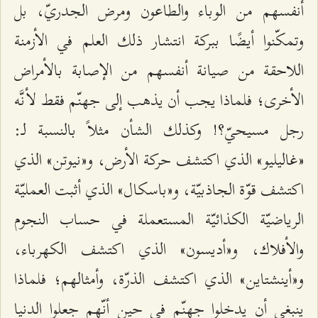
أنفسهم من الوباء والطاعون ومرض الجدريّ، بل
وتمكّنوا أيضًا ببركة انتشار ذلك العلم في الأزمنة
اللاحقة من صيانة أنفسهم من الإصابة بالأمراض
الأخرى؛ فلماذا يجب أن يذهب إلى جهنّم فقط لأنَّه
رجل مسيحيّ؟! وكذلك الشأن مثلاً بالنسبة لـ:
«غاليليو» الذي اكتشف حركة الأرض، و«نيوتن» الذي
اكتشف قوّة الجاذبيّة، و«باسكال» الذي أثبت العمليّة
الرياضيّة الكذائيّة المستعملة في حساب النجوم
والأفلاك، و«أديسون» الذي اكتشف الكهرباء،
و«أينشتاين» الذي اكتشف الذرّة، وأمثالهم؛ فلماذا
ينبغي أن يدخلوا جهنّم في حين أنّهم جعلوا الدنيا