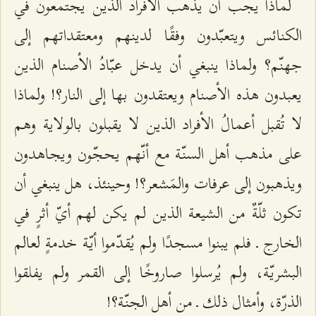
لماذا يجب أن يذهب الأفراد الذين يجتمعون في
الكنائس ويتعبّدون وفقًا لدينهم ومعتقداتهم إلى
جهنّم؟ ولماذا ينبغي أن يدخل عبّادُ الأصنام الذين
يعبدون هذه الأصنام ويعتقدون بها إلى النار؟! ولماذا
لا تُقبل أعمالُ الأفراد الذين لا يقبلون بالولاية وهم
على مذهب أهل السنّة مع أنّهم يحجّون ويجاهدون
ويذهبون إلى عرفات والمَشعر؟! وحينئذ، هل ينبغي أن
تكون ثلّةٌ من الشيعة الذين لم يكن لهم أيّ أثرٍ في
الخارج ـ فلم يبنوا مسجدًا ولم يُقدّموا أيّة خدمةٍ لعالم
البشريّة، ولم يُرسلوا صاروخًا إلى القمر ولم يفلقوا
الذرّة، وأمثال ذلك ـ من أهل الجنّة؟!