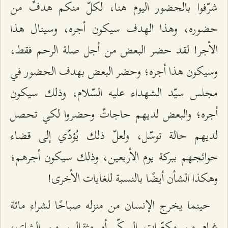
شرّفوا بالحضور اليوم هنا، لكلّ منكم هدفٌ من
حضوره، وهذا الهدف سيكون أجره، وسينال هذا
الأجر! لقد حضر البعض من أجل صلة الرحم فقط،
وسيكون هذا أجره؛ وحضر البعض بهدف الحضور في
مجلس سيّد الشهداء عليه السّلام، وذلك سيكون
أجره؛ والبعض لديهم حاجاتٌ وحضروا لكي تحصل
لديهم حالة توسّل، ولعلّ ذلك يُؤدّي إلى قضاء
حوائجهم ببركة يوم الأربعين، وذلك سيكون أجرهم؛
وهكذا الشأن أيضًا بالنسبة للغايات الأخرى!
حينما يخرج الإنسان من منزله صباحًا لشراء مائة
غرام من مكعّبات السكّر أو مثقالين من الشاي،