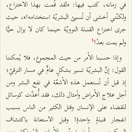
في زمانه، كتب فيها: «لقد قُمت بهذا الاختراع،
ولكنّني أخشى أن تُسيئ البشريّة استخدامه!»، حيث
جرى اختراع القنبلة النوويّة حينما كان لا يزال حيًّا
ولم يمت بعدُ!
۱
وإذا حسبنا الأمر من حيث المجموع، فلا يُمكننا
القول: إنَّ البشريّة تسير بشكلٍ عامٍّ في مسار الترقيّ؛
إذ قبل أن تُستعمل هذه الأشعّة في نفع البشر ومن
أجل علاج الأمراض وأمثال ذلك، فقد أُعدّت كوسائل
للقضاء على الإنسان وقتل الكثير من الناس بسبب
انفجار قنبلةٍ واحدةٍ! وقبل الاستعانة باكتشاف
الميكروب من أجل تجنّب الأمراض المُهلكة ومنع