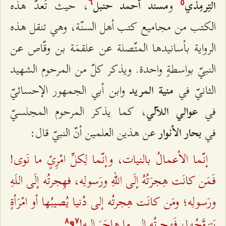
و
، حيث تُعدّ هذه
التِرمِذي
مسند أحمد حنبل
٦
٥
الكتب من مجاميع كتب أهل السنّة، وهي تنقل هذه
الرواية بأسانيدها المتّصلة عن علقمَة بن وقّاص عن
النبيّ بواسطةٍ واحدة. ويذكر كلّ من المرحوم الشهيد
الثانيّ في
وابن‌ أبي ‌الجمهور الإحسائيّ
منية المريد
في
، كما يذكر المرحوم المجلسيّ
عوالي
اللآلي
في
عن هذين العلمين أنّ النبيّ قال:
بحار الأنوار
إنّما الأعمالُ بالنيات، وإنّما لِكلِّ امْرِئٍ ما نَوى!
فَمَن كانَت هِجرَتُهُ إلَى اللهِ ورَسولِه، فهِجرتُه إلَى اللَهِ
ورَسولِه؛ ومَن كانَت هِجرتُه إلى دُنيا يُصيبُها أو امْرَأةٍ
يَتزوَّجُها، فَهِجرتُه إلى ما هاجَرَ إليه!
و
۸
۷