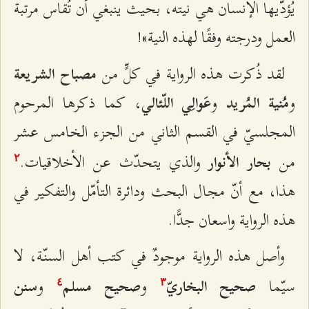
يُؤدّيها الإنسان هي نيته، بحيث ينبغي أن تُقاس مرتبة
العمل ودرجته وفقًا لهذه النية»!
لقد ذُكرت هذه الرواية في كلٍّ من
مصباح الشريعة
و
و
، كما ذكرها المرحوم
مُنية المُريد
عَوالِي اللّئالي
المجلسيّ في القسم الثاني من الجزء الخامس عشر
من
والذي يتحدّث عن الأخلاقيات.
بحار الأنوار
٢
هذا، مع أنّ مجال البحث ودائرة التأمّل والتفكير في
هذه الرواية واسعان جدًّا.
وأصل هذه الرواية موجودٌ في كتب أهل السنّة، لا
سيّما
و
و
صحيح البخاريّ
صحيح
مسلم
سنن
٤
٣