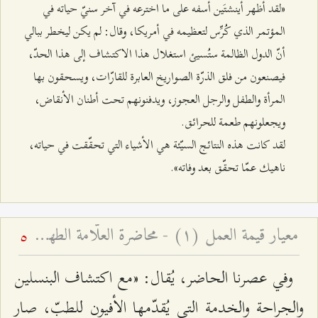
«لقد أظهر أينشتَين أسفه على ما اخترعه في آخر سنيّ حياته في
المؤتمر الذي كُرِّس لتعظيمه في أمريكا، وقال: لم يكن ليخطر ببالي
أنّ الدول الظالمة ستُسيئ استغلال هذا الاكتشاف إلى هذا الحدّ،
فيصنعون من فلق الذرّة الصواريخ العابرة للقارّات، ويسحقون بها
المرأة والطفل والرجل العجوز، ويدفنونهم تحت أطنان الأنقاض،
ويجعلونهم طعمة للحرائق.
لقد كانت هذه النتائج السيّئة هي الأشياء التي تحقّقت في حياته،
ناهيك عمّا تحقّق بعد وفاته».
معيار قيمة العمل (۱) - محاضرة العلّامة الطهرانيّ في الأربعين
5
وفي عصرنا الحاضر، يُقال: «مع اكتشاف البنسلين
والجراحة والخدمة التي يُقدّمها الأفيون للطبّ، صار