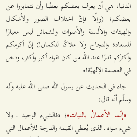
الدنيا، هي أن يعرف بعضكم بعضًا وأن تتمايزوا عن
بعضكم؛ (وإلّا فإنَّ اختلاف الصور والأشكال
والهيئات والألسنة والأصوات والشمائل ليس معيارًا
للسعادة والنجاح ولا ملاكًا للكمال!) إنَّ أكرمكم
وأكثركم قدرًا عند الله من كان تقواه أكبر وأكثر، ودخل
في العصمة الإلهيّة!»
جاء في الحديث عن رسول الله صلى الله عليه وآله
وسلّم أنّه قال:
«إنّما الأعمالُ بالنيات»
؛ «فالشيء الوحيد ـ ولا
شيء سواه ـ الذي يُعطي القيمة والدرجة للأعمال التي