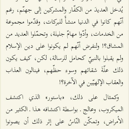
يُدخل العديدَ من الكفّار والمشركين إلى جهنّم، رغم
أنّهم كانوا في الدنيا منشأً للبركات، وقدّموا مجموعة
من الخدمات، وأدّوا مهامّ جليلة، وتحمّلوا العديد من
المشاق؟! ولنفرض أنّهم لم يكونوا على دين الإسلام
ولم يقبلوا بالنبيّ كحامل للرسالة، لكن، كيف يكون
ذلك علّةَ شقائهم وسوء حظّهم، فينالون العذاب
والعقاب الإلهيّين في الآخرة؟!
وكمثال على ذلك، «باستور» الذي اكتشف
الميكروب، وعالج ـ بواسطة اكتشافه هذا ـ الكثير من
الأمراض، وتمكّن النّاسُ على إثر ذلك أن يصونوا