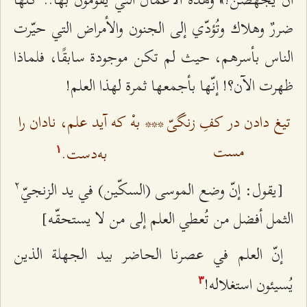
ضررٌ وهلاك وتُؤدّي إلى الجنون والأمراض التي حيّرت
الناس بأسرهم، حيث لم تكن موجودة سابقًا، فلماذا
ظهرت الآن؟! إنّها بأجمعها ثمرة لهذا العلم!
تیغ دادن در کفِ زنگیّ
***
بهْ که آید علم، نادان را
مست
به‌دست.
۱
٢
[يقول: إنّ وضع الموسى (السكّين) في يد الزنجيّ
الثمل أفضل من تُعطي العلم إلى من لا يستحقّه]
إنّ العلم في عصرنا الحاضر بيد الجهلة الذين
يُسيئون استغلاله!
٣