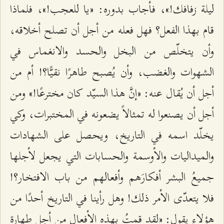
ليلة زفافك!»، فأجاب بدوره: «يا للعجب!»، فلماذا
قام بهذا الفعل؟ فهل فعله من أجل أن تصلح أخلاقه،
وأن يتخلّص من البخل والحسد والانغماس في
الشهوات والغضب، وأن يُصبح طاهرًا نقيًّا؟! أم من
أجل أن يُقال عنه: «إنَّ هذا السيّد كان مخترعًا!» ومن
أجل أن يصنعوا له تمثالاً يضعونه في المختبرات، وكي
يخلّد اسمه في التاريخ، ويحصل على الشهادات
والميداليات والأوسمة والحسابات التي يجعل لأجلها
جميعُ البشر أفكارَهم وأفعالهم من باب الافتخار؟!
فلا يتعدّى الأمر ذلك! وهل رأينا في التاريخ أحدًا من
هؤلاء يقول: «لقد قمتُ بهذه الأفعال من أجل طهارة