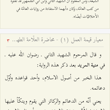
الشيعة، ومن المعلوم أنَّ الشهيد الثاني وابن أبي الجمهور قد نقلوه
من كتب العامّة، وكان دأبهما الاستفادة من روايات العامّة في
الأخلاقيّات أيضًا».
معيار قيمة العمل (۱) - محاضرة العلّامة الطهرانيّ في الأربعين
3
و قال المرحوم الشهيد الثاني ـ رضوان الله عليه ـ
في
بعد ذكر هذه الرواية:
منية المريد
هذا الخبر من أصول الاسلام، وأحد قواعده وأوّل
دعائمه.
يعني أنّه من الدعائم والركائز التي يقوم ويتكّأ عليها