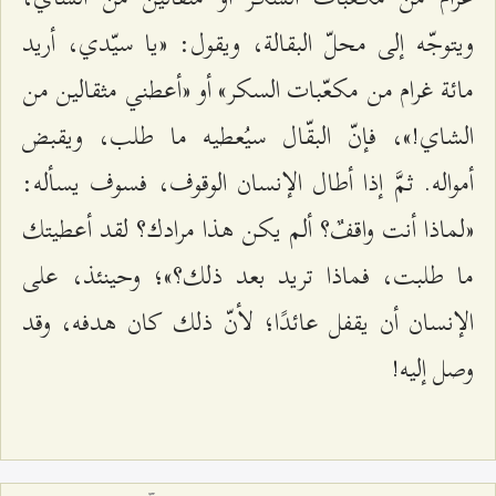
ويتوجّه إلى محلّ البقالة، ويقول: «يا سيّدي، أريد
مائة غرام من مكعّبات السكر» أو «أعطني مثقالين من
الشاي!»، فإنّ البقّال سيُعطيه ما طلب، ويقبض
أمواله. ثمَّ إذا أطال الإنسان الوقوف، فسوف يسأله:
«لماذا أنت واقفٌ؟ ألم يكن هذا مرادك؟ لقد أعطيتك
ما طلبت، فماذا تريد بعد ذلك؟»؛ وحينئذ، على
الإنسان أن يقفل عائدًا؛ لأنّ ذلك كان هدفه، وقد
وصل إليه!