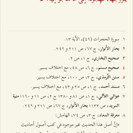
سورة الحجرات (٤٩)، الآية ۱٣.
، ج ٦۷، ص ٢۱۱ و ٢٤٩.
بحار الأنوار
، ج ۱، ص ٢.
صحيح البخاري
ج ٦، ص ٤۸، مع اختلاف يسير.
صحیح مسلم،
، ج ٣، ص ۱۰۰، مع اختلاف يسير.
سنن التِّرمذي
، ج ۱، ص ٢٥ و ٤٣، مع اختلاف يسير.
مسند أحمد
، ج ۱، ص ۸۱ و ٣۸۰؛ ج ٢، ص ۱۱ و ۱٩۰؛
عوالي اللآلي
منية
، ص ۱٣٣؛
، ج ٦۷، ص ٢۱۱ و ٢٤٩.
المريد
بحار الأنوار
، ج ٣، ص ۷٤، الهامش:
معرفة المعاد
«إنَّ أصل هذا الحديث غير موجود في كتب أصول أحاديث