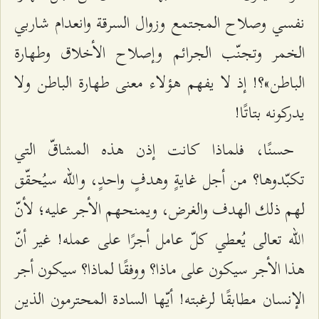
نفسي وصلاح المجتمع وزوال السرقة وانعدام شاربي
الخمر وتجنّب الجرائم وإصلاح الأخلاق وطهارة
الباطن»؟! إذ لا يفهم هؤلاء معنى طهارة الباطن ولا
يدركونه بتاتًا!
حسنًا، فلماذا كانت إذن هذه المشاقّ التي
تكبّدوها؟ من أجل غايةٍ وهدفٍ واحدٍ، والله سيُحقّق
لهم ذلك الهدف والغرض، ويمنحهم الأجر عليه؛ لأنّ
الله تعالى يُعطي كلّ عامل أجرًا على عمله! غير أنّ
هذا الأجر سيكون على ماذا؟ ووفقًا لماذا؟ سيكون أجر
الإنسان مطابقًا لرغبته! أيّها السادة المحترمون الذين