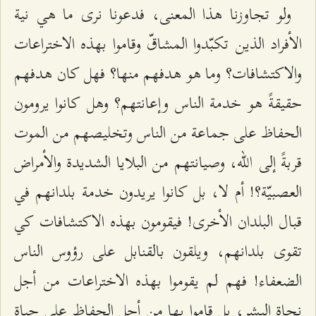
ولو تجاوزنا هذا المعنى، فدعونا نرى ما هي نية
الأفراد الذين تكبّدوا المشاقّ وقاموا بهذه الاختراعات
والاكتشافات؟ وما هو هدفهم منها؟ فهل كان هدفهم
حقيقةً هو خدمة الناس وإعانتهم؟ وهل كانوا يرومون
الحفاظ على جماعة من الناس وتخليصهم من الموت
قربةً ‌إلى ‌الله، وصيانتهم من البلايا الشديدة والأمراض
العصبيّة؟! أم لا، بل كانوا يريدون خدمة بلدانهم في
قبال البلدان الأخرى! فيقومون بهذه الاكتشافات كي
تقوى بلدانهم، ويلقون بالقنابل على رؤوس الناس
الضعفاء! فهم لم يقوموا بهذه الاختراعات من أجل
نجاة البشر، بل قاموا بها من أجل الحفاظ على حياة