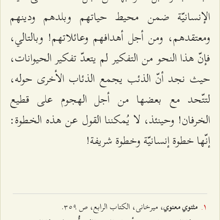
الإنسانيّة ضمن محيط حياتهم وبلدهم ودينهم
ومعتقدهم، ومن أجل أهدافهم وعائلاتهم! وبالتالي،
فإنّ هذا النحو من التفكير لم يتعدّ تفكير الحيوانات،
حيث نجد أنّ الذئب يجمع الذئاب الأخرى حوله،
لتتّحد مع بعضها من أجل الهجوم على قطيع
الخرفان! وحينئذ، لا يُمكننا القول عن هذه الخطوة:
إنّها خطوة إنسانيّة وخطوة شريفة!
، میرخانی، الكتاب الرابع، ص ٣٥٩.
مثنوي معنوي