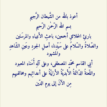
أعوذ بالله من الشَّيطان الرَّجيم
بسم الله الرّحمٰن الرّحيم
بارئِ الخلائقِ أجمعين، باعثِ الأنبياءِ والمرسَلين
والصّلاةُ والسّلامُ على سَيّدِنا، أصلِ الجودِ وعَينِ الشّاهدِ
والمشهود
أبِي ‌القاسم محمّدٍ المصطفى، وعلى آلهِ أُمَناءِ المعبود
واللّعنةُ الدّائمةُ الأبديّةُ الأزليّةُ على أعدائِهم ومخالفيهِم
مِن الآنَ إلى يومِ الدّين