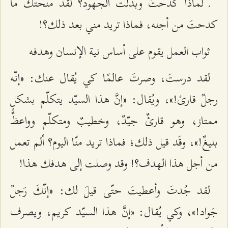
ـ لماذا كدحتَ وبذلت الجهود؟ لقد منحتُكَ ما
كدحتَ من أجله، فماذا تريد مني بعد ذلك؟!
ثواب العمل يقوم على أساس نية الإنسان وهدفه
لقد درستَ، وصرتَ عالمًا كي يُقال عنك: «إنّه
رجلٌ قارئ!»، ويُقال: «إنَّ هذا السيّد يتكلّم بشكلٍ
ممتاز، وهو قارئٌ جيّدٌ، وخطيبٌ ومتكلّم وواعظٌ
بليغٌ!»، وقَد قيل ذلك؛ فماذا تريد منّا اليوم؟ ألم تعمل
من أجل هذا الهدف؟! وقد وصلت إلى هدفك هذا!
لقد جُدتَ وأعطيتَ حتّى قيلَ لك: «إنّكَ رَجلٌ
جَواد!»، وكي يُقال: «إنَّ هذا السيّد كريم، ويصرف