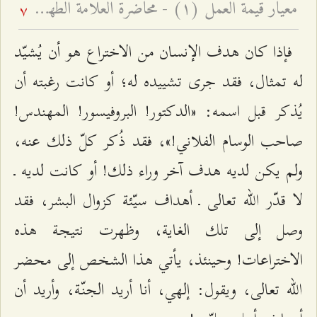
معيار قيمة العمل (۱) - محاضرة العلّامة الطهرانيّ في الأربعين
7
فإذا كان هدف الإنسان من الاختراع هو أن يُشيّد
له تمثال، فقد جرى تشييده له؛ أو كانت رغبته أن
يُذكر قبل اسمه: «الدكتور! البروفيسور! المهندس!
صاحب الوسام الفلاني!»، فقد ذُكر كلّ ذلك عنه،
ولم يكن لديه هدف آخر وراء ذلك! أو كانت لديه ـ
لا قدّر الله تعالى ـ أهداف سيّئة كزوال البشر، فقد
وصل إلى تلك الغاية، وظهرت نتيجة هذه
الاختراعات! وحينئذ، يأتي هذا الشخص إلى محضر
الله تعالى، ويقول: إلهي، أنا أريد الجنّة، وأريد أن