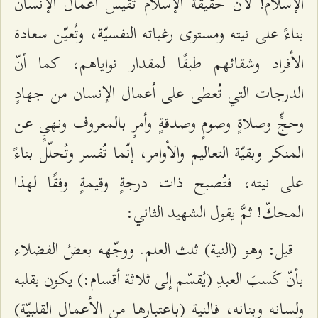
الإسلام! لأنَّ حقيقة الإسلام تقيس أعمال الإنسان
بناءً على نيته ومستوى رغباته النفسيّة، وتُعيّن سعادة
الأفراد وشقائهم طبقًا لمقدار نواياهم، كما أنّ
الدرجات التي تُعطى على أعمال الإنسان من جهادٍ
وحجٍّ وصلاةٍ وصومٍ وصدقةٍ وأمرٍ بالمعروف ونهيٍ عن
المنكر وبقيّة التعاليم والأوامر، إنّما تُفسر وتُحلّل بناءً
على نيته، فتُصبح ذات درجةٍ وقيمةٍ وفقًا لهذا
المحكّ! ثمَّ يقول الشهيد الثاني:
قيل: وهو (النية) ثلث العلم. ووجّهه بعضُ الفضلاء
بأنّ كَسبَ العبدِ (يُقسّم إلى ثلاثة أقسام:) يكون بقلبه
ولسانه وبنانه، فالنية (باعتبارها من الأعمال القلبيّة)