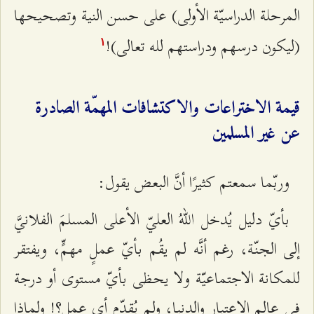
المرحلة الدراسيّة الأولى) على حسن النية وتصحيحها
(ليكون درسهم ودراستهم لله تعالى)!
۱
قيمة الاختراعات والاكتشافات المهمّة الصادرة
عن غير المسلمين
وربّما سمعتم كثيرًا أنَّ البعض يقول:
بأيّ دليل يُدخل اللهُ العليّ الأعلى المسلمَ الفلانيَّ
إلى الجنّة، رغم أنَّه لم يقُم بأيّ عملٍ مهمٍّ، ويفتقر
للمكانة الاجتماعيّة ولا يحظى بأيّ مستوى أو درجة
في عالم الاعتبار والدنيا، ولم يُقدّم أي عمل؟! ولماذا