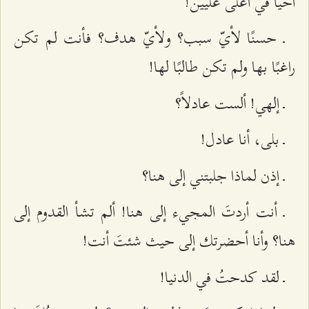
أحيا في أعلى عليّين!
ـ حسنًا لأيّ سبب؟ ولأيّ هدف؟ فأنت لم تكن
راغبًا بها ولم تكن طالبًا لها!
ـ إلهي! ألست عادلاً؟
ـ بلى، أنا عادل!
ـ إذن لماذا جلبتني إلى هنا؟
ـ أنت أردتَ المجيء إلى هنا! ألم تشأ القدوم إلى
هنا؟ وأنا أحضرتك إلى حيث شئتَ أنت!
ـ لقد كدحتُ في الدنيا!