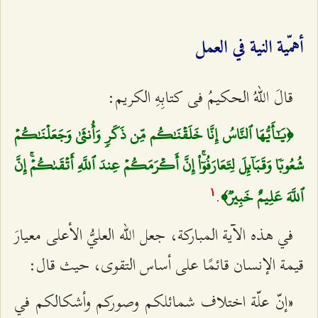
أهمّية النية في العمل
قالَ اللهُ الحكيمُ فی كتابِهِ الكريم:
﴿يَٰٓأَيُّهَا ٱلنَّاسُ إِنَّا خَلَقۡنَٰكُم مِّن ذَكَرٖ وَأُنثَىٰ وَجَعَلۡنَٰكُمۡ
شُعُوبٗا وَقَبَآئِلَ لِتَعَارَفُوٓاْۚ إِنَّ أَكۡرَمَكُمۡ عِندَ ٱللَّهِ أَتۡقَىٰكُمۡۚ إِنَّ
.
ٱللَّهَ عَلِيمٌ خَبِيرٞ﴾
۱
في هذه الآية المباركة، جعل الله العليُّ الأعلى معيارَ
قيمة الإنسان قائمًا على أساس التقوى، حيث قال:
«إنّ علّة اختلاف شمائلكم وصوركم وأشكالكم في