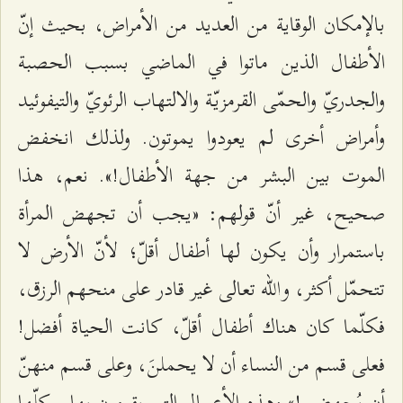
بالإمكان الوقاية من العديد من الأمراض، بحيث إنّ
الأطفال الذين ماتوا في الماضي بسبب الحصبة
والجدريّ والحمّى القرمزيّة والالتهاب الرئويّ والتيفوئيد
وأمراض أخرى لم يعودوا يموتون. ولذلك انخفض
الموت بين البشر من جهة الأطفال!». نعم، هذا
صحيح، غير أنّ قولهم: «يجب أن تجهض المرأة
باستمرار وأن يكون لها أطفال أقلّ؛ لأنّ الأرض لا
تتحمّل أكثر، والله تعالى غير قادر على منحهم الرزق،
فكلّما كان هناك أطفال أقلّ، كانت الحياة أفضل!
فعلى قسم من النساء أن لا يحملنَ، وعلى قسم منهنّ
أن يُجهضن!» وهذه الأعمال التي يقومون بها.. كلّها