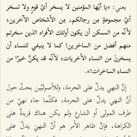
يعني:
«يا أيّها المؤمنين لا يسخر أيّ قومٍ ولا تسخر
أيّ مجموعةٍ مِن رجالكم، مِن الأشخاص الآخرين؛
لأنّه من الممكن أن يكون أولئك الأفراد الذين سخرتم
منهم أفضل من الساخرين! كما لا ينبغي للنساء أن
يسخرنَ من النساء الأخريات؛ لأنّه قد يكنَّ خيرًا من
النساء الساخرات!».
إنَّ النهي يدلّ على الحرمة، وللأصوليّين بحثٌ حول
أنَّ النهي يدلّ على الحرمة، فكلّما جاء نهيٌ من
طرف المولى أو الشارع ولم يكن هناك قرينةٌ على
الكراهة، فإنَّ ظاهر الأمر هو أنَّ النهيَ يدلّ على