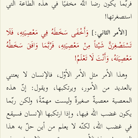
فربّما يكون رضا الله مخفيًا في هذه الطاعة التي
استصغرتها!
وَأَخْفَى سَخَطَهُ فِي مَعْصِيَتِهِ، فَلَا
:]
[
الأمر الثاني
تَسْتَصْغِرَنَّ شَيْئاً مِنْ مَعْصِيَتِهِ، فَرُبَّمَا وَافَقَ سَخَطُهُ
مَعْصِيَتَهُ، وَأَنْتَ لَا تَعْلَمُ!
وهذا الأمر مثل الأمر الأوّل، فالإنسان لا يعتني
بالعديد من الأمور، ويرتكبها، ويقول: إنّ هذه
المعصية معصيةٌ صغيرةٌ وليست مهمّةً؛ ولكن ربّما
يكون غضب الله فيها، وإذا ارتكبها الإنسان فسيقع
في غضب الله، لكنّه لا يعلم من أين حلّ به هذا