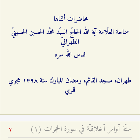
محاضرات ألقاها
سماحة العلّامة آية الله الحاجّ السيّد محمّد الحسين الحسينيّ
الطهرانيّ
قدس الله سره
طهران، مسجد القائم، رمضان المبارك سنة ۱٣٩۸ هجري
قمري
ستّة أوامر أخلاقيّة في سورة الحجرات (۱)
2