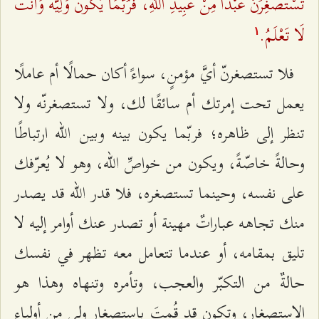
تَسْتَصْغِرَنَّ عَبْداً مِنْ عَبِيدِ اللَّهِ، فَرُبَّمَا يَكُونُ وَلِيَّهُ وَأَنْتَ
لَا تَعْلَمُ.
۱
فلا تستصغرنّ أيَّ مؤمنٍ، سواءً أكان حمالًا أم عاملًا
يعمل تحت إمرتك أم سائقًا لك، ولا تستصغرنّه ولا
تنظر إلى ظاهره؛ فربّما يكون بينه وبين الله ارتباطًا
وحالةً خاصّةً، ويكون من خواصِّ الله، وهو لا يُعرّفك
على نفسه، وحينما تستصغره، فلا قدر الله قد يصدر
منك تجاهه عباراتٌ مهينة أو تصدر عنك أوامر إليه لا
تليق بمقامه، أو عندما تتعامل معه تظهر في نفسك
حالةٌ من التكبّر والعجب، وتأمره وتنهاه وهذا هو
الاستصغار، وتكون قد قُمتَ باستصغار وليٍ من أولياء