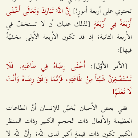
إِنَّ اللَّهَ تَبَارَكَ وَتَعَالَى أَخْفَى
تحتوي على أربعة أمورٍ!]
أَرْبَعَةً فِي أَرْبَعَةٍ
[لذلك عليك أن لا تستخفّ في
الأربعة الثانية؛ إذ قد تكون الأربعة الأولى مخفيّةً
فيها]:
أَخْفَى رِضَاهُ فِي طَاعَتِهِ، فَلَا
]:
[
الأمر الأوّل
تَسْتَصْغِرَنَّ شَيْئاً مِنْ طَاعَتِهِ، فَرُبَّمَا وَافَقَ رِضَاهُ وَأَنْتَ
لَا تَعْلَمُ!
ففي بعض الأحيان يُخيّل للإنسان أنَّ الطاعات
العظيمة والأفعال ذات الحجم الكبير وذات المنظر
الكبير تكون ذات قيمةٍ أكبر لدى الله؛ وأنَّ الله لا