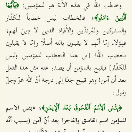
وخاطب الله في هذه الآية هو للمؤمنين:
﴿يٰٓأَيُّهَا
؛ فالخطاب ليس خطاباً للكفّار
ٱلَّذِينَ ءَامَنُواْ﴾
والمشركين والمُرتدّين والأفراد الذين لا دِينَ لهم؛
فهؤلاء إمّا أنّهم لا يقبلون بالله أصلًا وإمّا لا يقبلون
بخطاب الله! [بل هذا الخطاب للمؤمنين وليس
للكفّار] فيقبح بالمؤمن أن يصدر عنه مثل هذا الفعل
بعد أن آمن! وهو قبيح جدًا إلى درجة أنّ الله عزّ وجلّ
يقول:
؛
«بئس الاسم
﴿بِئۡسَ ٱلِٱسۡمُ ٱلۡفُسُوقُ بَعۡدَ ٱلۡإِيمَٰنِ﴾
للمؤمن اسم الفاسق والفاجر! بعد أنّ آمن (بسبب أنّه