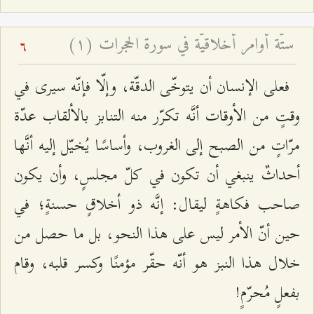
ستّة أوامر أخلاقيّة في سورة الحجرات (۱)
6
فعلى الإنسان أن يتوخّى الدقّة، وإلّا فإنّه سيرى في
وقتٍ من الأوقات أنَّه تكرّر منه التنابز بالألقاب عدّة
مرّاتٍ من الصبح إلى الغروب، وأساسًا يُخيّل إليه أنَّها
أحداثٌ ينبغي أن تكون في كلّ مجلسٍ، وأن يكون
صاحب فكاهةٍ ليقال: إنَّه ذو أخلاقٍ حسنةٍ؛ في
حين أنّ الأمر ليس على هذا النحو، بل ما حصل من
خلال هذا النبز هو أنّه حقّر مؤمنًا وكسر قلبه، وقام
بفعلٍ مُحرّمٍ!