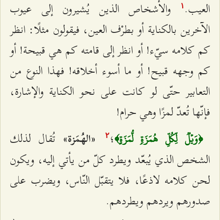
العيب.
والأشخاص الذين يُشيرون إلى عيوب
۱
الآخرين بالكناية أو بطرْف العين، فيقولون مثلًا: انظر
كم كلامه سيّء! أو انظر إلى قامته كم هي قبيحة! أو
كم وجهه قبيح! أو ما أسوء أخلاقه! فهذا النوع من
التعابير حتّى لو كانت على نحو الكناية والإشارة،
فإنّها تُعدّ لمزًا وهي حرام!
؛
تُقال لذلك
«الهُمَزة»
﴿وَيۡلٞ لِّكُلِّ هُمَزَةٖ لُّمَزَةٍ﴾
٢
الشخص الذي يُبعّد ويطرد كلّ من يأتي إليه، ويكون
لحن كلامه لاذعًا، فلا يتقبّل النّاس، ويضرب على
صدورهم ويردهم ويطردهم.