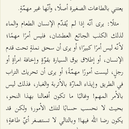
يعتني بالطاعات الصغيرة أصلًا، وأنّها غير مهمّةٍ.
مثلًا: يرى أنّه إذا لم يُقدّم الإنسان الطعام والماء
لذلك الكلب الجائع العطشان، فليس أمرًا مهمًا؛
لأنّه ليس أمرًا كبيرًا؛ أو يرى أن سحق نملةٍ تحت قدم
الإنسان، أو إطلاق بوق السيارة بقوّةٍ وإخافة امرأةٍ أو
رجلٍ، ليست أمورًا مهمّةً؛ أو يرى أن تحريك التراب
في الطريق وإيذاء المارّة بالأتربة والغبار، فذلك ليس
بالأمر المهم! وغالبًا ما تكون أفعالنا بهذا النحو،
بحيث لا نحسب حسابًا لتلك الأمور؛ ولكن قد
يكون رضا الله فيها! وبالتالي لا تستصغر أيّ طاعةٍ؛