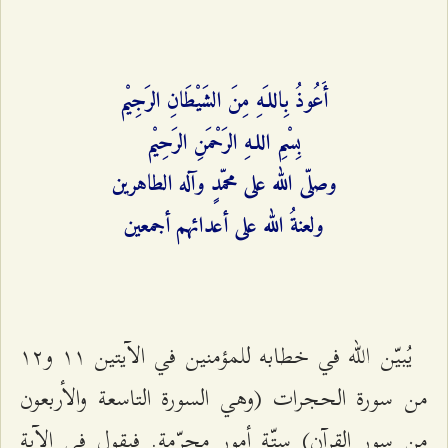
أَعُوذُ بِاللـَهِ مِنَ الشَيْطَانِ الرَجِيْم
بِسْمِ اللـهِ الرَحْمَنِ الرَحِيْم
وصلّى الله على محمّدٍ وآله الطاهرين
ولعنةُ الله على أعدائهم أجمعين
يُبيّن الله في خطابه للمؤمنين في الآيتين ۱۱ و۱٢
من سورة الحجرات (وهي السورة التاسعة والأربعون
من سور القرآن) ستّة أمورٍ محرّمةٍ. فيقول في الآية