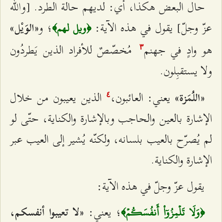
حال البعض هكذا، أي: لديهم حالة الطرد. [والله
عزّ وجلّ] يقول في هذه الآية:
؛ و
«الوَیْل»
﴿ويل لهم﴾
هو وادٍ في جهنم
مُخصّصٌ للأفراد الذين يَطردُون
٣
ولا يستقبِلون.
يعني: العائبون،
الذين يعيبون من خلال
«اللُمَزة»
٤
الإشارة بالعين والحاجب وبالإشارة والكناية، حتّى لو
لم يُصرّح بالعيب بلسانه، ولكنّه يُشير إلى العيب عبر
الإشارة والكناية.
يقول عزّ وجلّ في هذه الآية:
؛ يعني:
«لا تعيبوا أنفسكم،
﴿وَلَا تَلۡمِزُوٓاْ أَنفُسَكُمۡ﴾