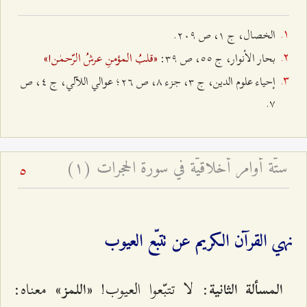
الخصال، ج ۱، ص ٢۰٩.
«قلبُ المؤمنِ عرشُ الرّحمٰن!»
بحار الأنوار، ج ٥٥، ص ٣٩:
إحياء علوم الدين، ج ٣، جزء ۸، ص ٢٦؛ عوالي اللآلي، ج ٤، ص
۷.
ستّة أوامر أخلاقيّة في سورة الحجرات (۱)
5
نهي القرآن الكريم عن تتبّع العيوب
: لا تتبّعوا العيوب!
معناه:
المسألة الثانية
«اللمز»