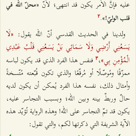
عليه فإنَّ الأمر يكون قد انتهى؛ لأنّ
«محلّ الله في
.
قلب الوليّ!»
٢
«لَا
ولدينا في الحديث القدسي أنّ الله يقول:
يَسَعُنِي أَرْضِي‌ وَلَا سَمَائِي‌ بَلْ يَسَعُنِي قَلْبُ عَبْدِي
الْمُؤْمِنِ بِي‌»
،
فنفس هذا الفرد الذي قد يكون لباسه
٣
ممزّقًا ومُوصّلًا أو مُرقّعًا والذي تكون قُبّعته مُتّسخةً
وأمثال ذلك، نفسه هذا الفرد يُمكن أن يكون لديه
حالٌ وربطٌ بينه وبين الله؛ وبسبب التجاسر عليه،
يكون قد تمّ التجاسر على الله! وهذه الرواية تُؤيّد هذه
الآية الشريفة التي ذكرتها لكم، والتي تقول: