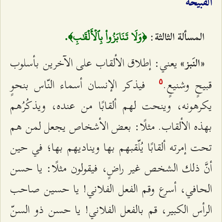
القبيحة
:
المسألة الثالثة
﴿وَلَا تَنَابَزُواْ بِٱلۡأَلۡقَٰبِ﴾.
يعني: إطلاق الألقاب على الآخرين بأسلوب
«النَبز»
قبيحٍ وشنيعٍ.
فيذكر الإنسان أسماء النّاس بنحوٍ
٥
يكرهونه، وينحت لهم ألقابًا من عنده، ويذكُرُهم
بهذه الألقاب. مثلًا: بعض الأشخاص يجعل لمن هم
تحت إمرته ألقابًا يُلّقبهم بها ويناديهم بها؛ في حين
أنَّ ذلك الشخص غير راضٍ، فيقولون مثلًا: يا حسن
الحافي، أسرع وقم الفعل الفلاني! يا حسين صاحب
الرأس الكبير، قم بالفعل الفلاني! يا حسن ذو السنّ