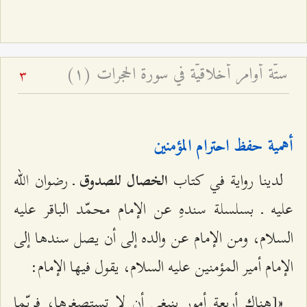
ستّة أوامر أخلاقيّة في سورة الحجرات (۱)
3
أهمية حفظ احترام المؤمنين
لدينا رواية في كتاب
ـ رضوان الله
الخصال للصدوق
علیه ـ بسلسلة سندهِ عن الإمام محمّد الباقر عليه
السلام، ومن الإمام عن والده إلى أن يصل سندها إلى
الإمام أمير المؤمنين عليه السلام، يقول فيها الإمام:
«[هناك أربعة أمور ينبغي أن لا تستصغرها، فربّما