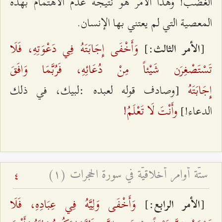
الغضب! وهذا الأمر هو نتيجة عدم الاهتمام بهذه
المعصية التي لم يعتني بها الإنسان.
وَأَخْفَى إِجَابَتَهُ فِي دَعْوَتِهِ، فَلَا
:]
[
الأمر الثالث
تَسْتَصْغِرَن‌ شَيْئاً مِنْ دُعَائِهِ، فَرُبَّمَا وَافَقَ
إِجَابَتَهُ
[وصادف قوله لعبده :لبيك، في ذلك
وأَنْتَ لَا تَعْلَمُ!
الدعاء!]
ستّة أوامر أخلاقيّة في سورة الحجرات (۱)
4
وَأَخْفَى وَلِيَّهُ فِي عِبَادِهِ، فَلَا
:]
[
الأمر الرابع