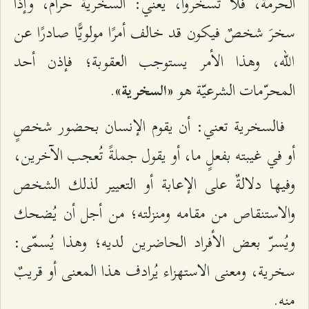
الحُرمة، فلا تسخروا، يعني: السخرية حرامٌ، وإذا
سخرَ شخصٌ فيكون قد خالف أمرًا مولويًّا صادرًا عن
الله، وهذا الأمر يستوجب العقوبة؛ فإذن أحد
المحرّمات الشرعيّة هو
.
«السخرية»
فالسخرية تعني: أن يقوم الإنسان بحضور شخصٍ
أو في غيبته بفعلٍ ما، أو يقول جملةً تُعجب الآخرين،
وفيها دلالةٌ على الإعابة أو التعيير لذلك الشخص
والاستنقاص من مقامه ومنزلته؛ من أجل أن يُضحك
ويُسرّ بعض الأفراد الحاضرين لديه؛ وهذا يُسمّى:
سخرية، ومعنى الاستهزاء يُرادف هذا المعنى أو قريبٌ
منه.