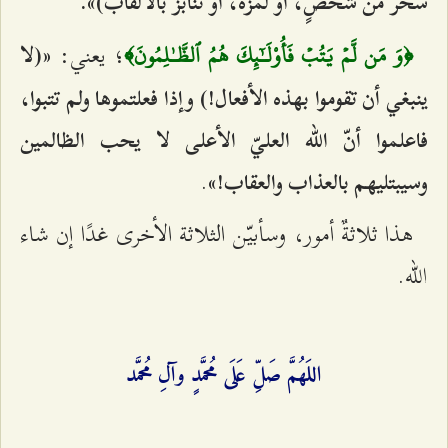
سخر من شخصٍ، أو لمزه، أو تنابز بالألقاب)».
؛ يعني:
«(لا
﴿وَ مَن لَّمۡ يَتُبۡ فَأُوْلَـٰٓئِكَ هُمُ ٱلظَّـٰلِمُونَ﴾
ينبغي أن تقوموا بهذه الأفعال!) وإذا فعلتموها ولم تتبوا،
فاعلموا أنّ الله العليّ الأعلى لا يحب الظالمين
.
وسيبتليهم بالعذاب والعقاب!»
هذا ثلاثةٌ أمور، وسأبيّن الثلاثة الأخرى غدًا إن شاء
الله.
اللَهُمَّ صَلِّ عَلَى مُحمَّدٍ وآلِ مُحمَّد