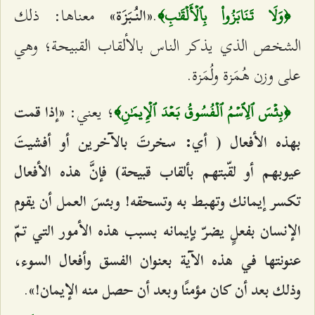
.
معناها: ذلك
«النُبَزَة»
﴿وَلَا تَنَابَزُواْ بِٱلۡأَلۡقَٰبِ﴾
الشخص الذي يذكر الناس بالألقاب القبيحة؛ وهي
على وزن هُمَزة ولُمَزة.
؛ يعني:
«إذا قمت
﴿بِئۡسَ ٱلِٱسۡمُ ٱلۡفُسُوقُ بَعۡدَ ٱلۡإِيمَٰنِ﴾
بهذه الأفعال ( أي: سخرتَ بالآخرين أو أفشيتَ
عيوبهم أو لقّبتهم بألقاب قبيحة) فإنَّ هذه الأفعال
تكسر إيمانك وتهبط به وتسحقه! وبئسَ العمل أن يقوم
الإنسان بفعلٍ يضرّ بإيمانه بسبب هذه الأمور التي تمّ
عنونتها في هذه الآية بعنوان الفسق وأفعال السوء،
.
وذلك بعد أن كان مؤمنًا وبعد أن حصل منه الإيمان!»