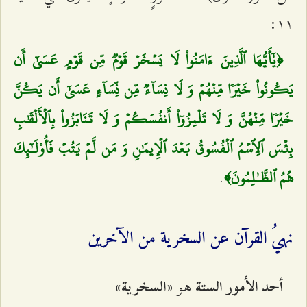
۱۱:
﴿يٰٓأَيُّهَا ٱلَّذِينَ ءَامَنُواْ لَا يَسۡخَرۡ قَوۡمٞ مِّن قَوۡمٍ عَسَىٰٓ أَن
يَكُونُواْ خَيۡرٗا مِّنۡهُمۡ وَ لَا نِسَآءٞ مِّن نِّسَآءٍ عَسَىٰٓ أَن يَكُنَّ
خَيۡرٗا مِّنۡهُنَّ وَ لَا تَلۡمِزُوٓاْ أَنفُسَكُمۡ وَ لَا تَنَابَزُواْ بِٱلۡأَلۡقَٰبِ
بِئۡسَ ٱلِٱسۡمُ ٱلۡفُسُوقُ بَعۡدَ ٱلۡإِيمَٰنِ وَ مَن لَّمۡ يَتُبۡ فَأُوْلَـٰٓئِكَ
.
هُمُ ٱلظَّـٰلِمُونَ﴾
نهيُ القرآن عن السخرية من الآخرين
هو
أحد الأمور الستة
«السخرية»