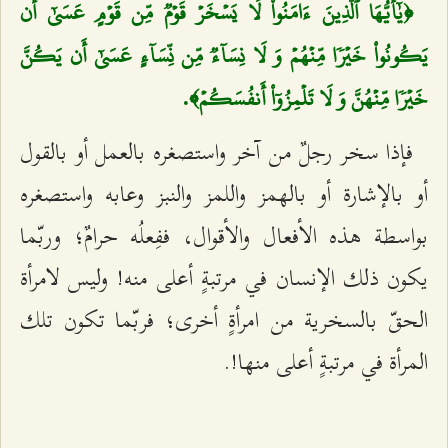
﴿يٰٓأَيُّهَا ٱلَّذِينَ ءَامَنُواْ لَا يَسۡخَرۡ قَوۡمٞ مِّن قَوۡمٍ عَسَىٰٓ أَن
يَكُونُواْ خَيۡرٗا مِّنۡهُمۡ وَ لَا نِسَآءٞ مِّن نِّسَآءٍ عَسَىٰٓ أَن يَكُنَّ
خَيۡرٗا مِّنۡهُنَّ وَ لَا تَلۡمِزُوٓاْ أَنفُسَكُمۡ﴾.
فإذا سخر رجلٌ من آخر واستصغره بالعمل أو بالقول
أو بالإشارة أو بالهمز واللمز والنبز وعابه واستصغره
بواسطة هذه الأفعال والأقوال، ففِعلُه حرامٌ؛ وربّما
يكون ذلك الإنسان في مرتبةٍ أعلى منه! وليس لامرأة
الحقّ بالسخرية من امرأةٍ أخرى؛ فربّما تكون تلك
المرأة في مرتبةٍ أعلى منها!.