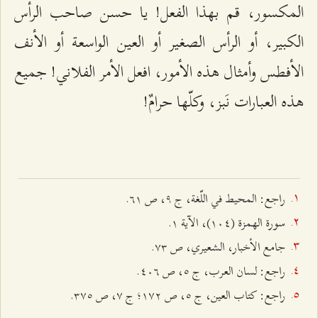
المكسور، قم بهذا الفعل! يا حسن صاحب الرأس
الكبير، أو الرأس الصغير أو العين الواسعة أو الأنف
الأفطس وأمثال هذه الأمور، افعل الأمر الفلاني! جميع
هذه العبارات نَبز، وكلّها حرامٌ!
راجع: المحيط في اللّغة، ج ٩، ص ٦۱.
سورة الهمزة (۱۰٤)، الآية ۱.
جامع الأخبار، الشعیري، ص ۷٣.
راجع: لسان العرب، ج ٥، ص ٤۰٦.
راجع: کتاب العین، ج ٥، ص ۱۷٢؛ ج ۷، ص ٣۷٥.