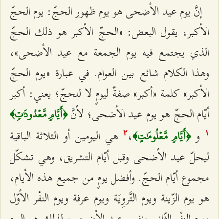
إنَّ يوم عيد الأضحى هو يوم ظهور الحجّ: یوم الحجّ
الأکبر، يقول البعض: «الحجّ الأكبر هو ذلك الحجّ
الذي يجتمع فيه يوم الجمعة مع عيد الأضحى»،
وهذا الكلام شائع بين العوام. في عبارة «یوم الحجّ
الأکبر» كلمة «أكبر» صفةٌ ليومٍ لا للحجّ؛ يعني: أكبر
أيّام الحجّ هو يوم عيد الأضحى؛ لأنَّ
﴿أَيَّامٖ مَّعۡدُودَٰتٖ﴾
و
،
هي اليومين أو الثلاثة الباقية
﴿أَيَّامٖ مَّعۡلُومَٰتٍ﴾
٢
۱
ليحلّ عيد الأضحى وقبل أيّام التشريق، وهي تشكّل
مجموع أيّام الحجّ. وأفضل يومٍ من جميع هذه الأيام،
هو یوم الزّینة ویوم التَّروِیَة ویوم عرفة ویوم النفْر الأوّل
ویوم النفْر الثّانی ونفس عيد الأضحى، لذلك هو اليوم