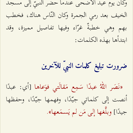
وكان يوم عيد الأضحى عندما حضر النبيّ إلى مسجد
الخيف بعد رمي الجمرة وكان النّاس هناك، فخطب
بهم وهي خطبةٌ غرّاء وفيها تفاصيل مميزة، وقد
ابتدأها بهذه الكلمات:
ضرورت تبليغ كلمات النبيّ للآخرين
«نَصَر اللهُ عبدًا سَمِع مَقالَتي فوَعاها
[أي: عبدًا
أنصت إلى كلماتي جيّدًا، وفهمها جيّدًا، وحفظها
وبلَّغها إلى مَن لم يَسمَعها».
جيدًا]