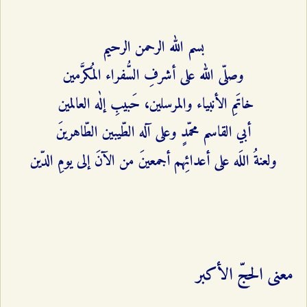
بسم الله الرحمن الرحيم
وصلّى الله على أشرفِ السُّفراء المُكرَّمين
خاتَمِ الأنبياء والمرسلين، حَبيبِ إلٰه العالمين
أبي ‌القاسم محمّدٍ وعلى آله الطّيبين الطّاهرينَ
ولعنةُ اللَه على أعدائِهم أجمعينَ من الآنَ إلى يومِ الدّين
معنى الحجّ الأكبر