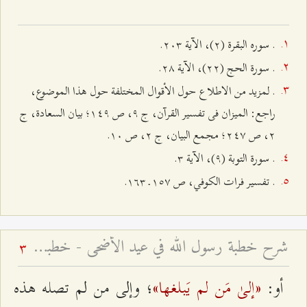
. سوره البقرة (٢)، الآیة ٢۰٣.
. سورة الحج (٢٢)، الآیة ٢۸.
. لمزيد من الاطلاع حول الأقوال المختلفة حول هذا الموضوع،
راجع: المیزان فی تفسیر القرآن، ج ٩، ص ۱٤٩؛ بیان السعادة، ج
٢، ص ٢٤۷؛ مجمع البیان، ج ٢، ص ۱۰.
. سورة التوبة (٩)، الآیة ٣.
. تفسیر فرات الكوفي، ص ۱٥۷ ـ ۱٦٣.
شرح خطبة رسول الله في عيد الأضحى - خطبة عيد الأضحى السعيد
3
«إلیٰ مَن لم یَبلغها»
أو:
؛ وإلى من لم تصله هذه