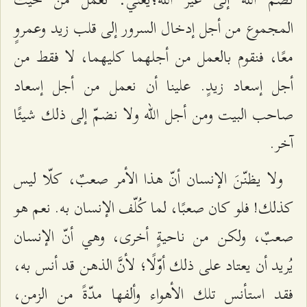
المجموع من أجل إدخال السرور إلى قلب زيد وعمروٍ
معًا، فنقوم بالعمل من أجلهما كليهما، لا فقط من
أجل إسعاد زيدٍ. علينا أن نعمل من أجل إسعاد
صاحب البيت ومن أجل الله ولا نضمّ إلى ذلك شيئًا
آخر.
ولا يظنّنَ الإنسان أنّ هذا الأمر صعبٌ، كلّا ليس
كذلك! فلو كان صعبًا، لما كُلّف الإنسان به. نعم هو
صعبٌ، ولكن من ناحيةٍ أخرى، وهي أنّ الإنسان
يُريد أن يعتاد على ذلك أوّلًا؛ لأنَّ الذهن قد أنس به،
فقد استأنس تلك الأهواء وألفها مدّةً من الزمن،