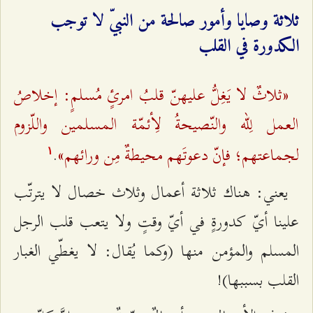
ثلاثة وصايا وأمور صالحة من النبيّ لا توجب
الكدورة في القلب
«ثلاثٌ لا يَغِلُّ عليهنّ قلبُ امرئٍ مُسلمٍ: إخلاصُ
العمل لِلّه والنّصيحةُ لِأئمّة المسلمين واللّزوم
لجماعتهم؛ فإنّ دعوتَهم محيطةٌ مِن ورائهم»
.
۱
يعني: هناك ثلاثة أعمال وثلاث خصال لا يترتّب
علينا أيّ كدورةٍ في أيّ وقتٍ ولا يتعب قلب الرجل
المسلم والمؤمن منها (وكما يُقال: لا يغطّي الغبار
القلب بسببها)!