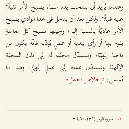
وعندما يُريد أن يسحب يده منها، يصبح الأمر ثقيلًا
عليه قليلًا. ولكن بعد أن يدخل في هذا الوادي يصبح
الأمر عاديّاً بالنسبة إليه؛ وحينها تصبح كل معاملةٍ
يقوم بها أو رأيٍ يُبديه أو عملٍ يُؤدّيه فإنّه يكون من
ناحية إلهيّة؛ وستتبدّل محبّته له إلى تلك المحبّة
الإلهيّة وسيتبدّل عمله إلى عملٍ إلهيٍّ. وهذا ما
«إخلاص العمل»
يُسمى:
.
. سورة الزمر (٣٩)، الآیة ٣.