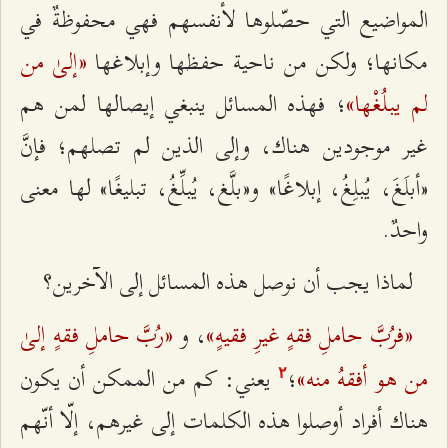
المواضيع التي حصّلوها لأنفسهم فهي محفوظةٌ في
«إلیٰ من
مكانها؛ ولكن من ناحية حفظها وإبلاغها
لم یبلُغْها»
؛ فهذه المسائل ينبغي إيصالها لمن هم
غير موجودين هناك، وإلى الذين لم تصلهم؛ فإنَّ
«أبلَغَ، یُبلِغُ، إبلاغًا» و«بلَّغ، یُبلِّغُ، تبليغًا» لها معنى
واحدٌ.
لماذا يجب أن نوصل هذه المسائل إلى الآخرين؟
«فرُبَّ حاملِ فقهٍ غیرِ فقیهٍ»
«رُبَّ حاملِ فقهٍ إلیٰ
، و
من هو أفقهُ منه»
؛
يعني: كم من الممكن أن يكون
٢
هناك أفراد أوصلوا هذه الكلمات إلى غيرهم، إلّا أنّهم