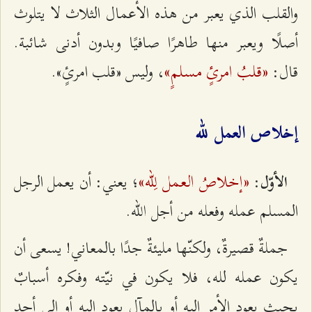
والقلب الذي يعبر من هذه الأعمال الثلاث لا يتلوث
أصلًا ويعبر منها طاهرًا صافيًا وبدون أدنى شائبة.
«قلبُ امرئٍ مسلمٍ»
قال:
، وليس «قلب امرئٍ».
إخلاص العمل لله
«إخلاصُ العمل لِلّه»
:
؛ يعني: أن يعمل الرجل
الأوّل
المسلم عمله وفعله من أجل الله.
جملةٌ قصيرةٌ، ولكنّها مليئةٌ جدًا بالمعاني! يسعى أن
يكون عمله لله، فلا يكون في نيّته وفكره أسبابٌ
بحيث يعود الأمر إليه أو بالمآل يعود إليه أو إلى أحد