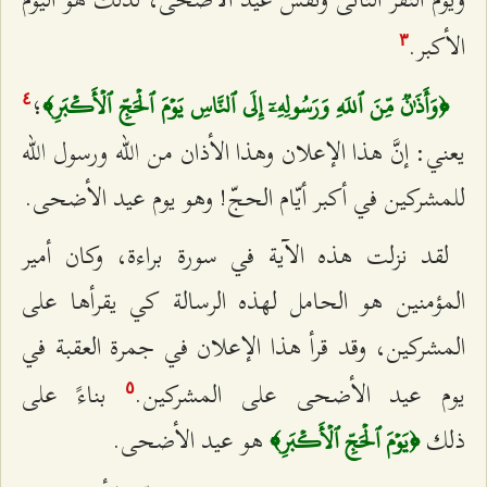
الأكبر.
٣
؛
﴿وَأَذَٰنٞ مِّنَ ٱللَهِ وَرَسُولِهِۦٓ إِلَى ٱلنَّاسِ يَوۡمَ ٱلۡحَجِّ ٱلۡأَكۡبَرِ﴾
٤
يعني: إنَّ هذا الإعلان وهذا الأذان من الله ورسول الله
للمشركين في أكبر أيّام الحجّ! وهو يوم عيد الأضحى.
لقد نزلت هذه الآية في سورة براءة، وكان أمير
المؤمنين هو الحامل لهذه الرسالة كي يقرأها على
المشركين، وقد قرأ هذا الإعلان في جمرة العقبة في
يوم عيد الأضحى على المشركين.
بناءً على
٥
ذلك
هو عيد الأضحى.
﴿يَوۡمَ ٱلۡحَجِّ ٱلۡأَكۡبَرِ﴾