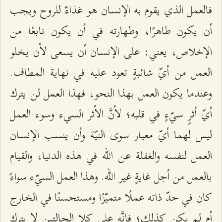
فالعمل الذي يقوم به الإنسان هو غذاءٌ للروح ويجب
أن يكون طاهرًا، وطهارته في أن يكون نابعًا من
الإخلاص، يعني: على الإنسان أن يسعى لأن يخلو
العمل من أيّ شائبةٍ تعود عليه في نهاية المطاف.
وعندما يكون العمل بهذا النحو، فهذا العمل لن يترك
أيّ أثرٍ سيّءٍ في قلبه؛ لأنَّ الأثر السيء وسوء العمل
ليس لهما أيّ معيار سوى النيّة وأن ينسب الإنسان
العمل لنفسه والغفلة عن الله في هذه الدنيا، والقيام
بالعمل من أجل غايةٍ غير الله. وهذا العمل السيّء سواءً
كان في حدّ ذاته عملًا متميّزًا ومستحسنًا في الخارج
أم لم يكن كذلك؛ فإنَّه على كلا الحالتين لا يترك