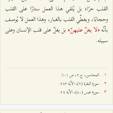
القلب حرًا؛ بل يُلقي هذا العمل ستارًا على القلب
وحجابًا، ويغطّي القلب بالغبار، وهذا العمل لا يُوصف
«لا یغلّ علیهنّ»
بأنّه
بل يغلّ على قلب الإنسان وعلى
سبيله.
. المحاسن، ج ٢، ص ٦۰۱.
. سورة البقرة (٢)، الآية ٢۸٣.
. سورة عبس (۸۰)، الآية ٢٤.