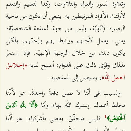
وتلاوة السور والعزاء والتلاوات، وكذا التعليم والتعلّم
لأولئك الأفراد المرتبطين به. ينبغي أن تكون من ناحية
البصيرة الإلهيّة، وليس من جهة المنفعة الشخصيّة؛
يعني: يعمل لأجلهم ويرتبط بهم ويُحبّهم، ولكن
يكون ذلك من خلال الوجهة الإلهيّة. فإذا استمرّ
«إخلاصُ
بذلك وقوّى ذلك على الدوام: أصبح لديه
العمل لِلّه»
، وسيصل إلى المقصود.
والسبب في أنّنا لا نصل دفعةً واحدةً، هو لأنّنا
نخلط أعمالنا ونشرك الله بها؛ وأمّا
﴿أَلَا لِلَّهِ ٱلدِّينُ
فليس متحقّقٌ. ومعنى «أشرکوا»: هو أنّنا
ٱلۡخَالِصُ﴾
۱
نضمّ الله إلى غير الله؛يعني: نعمل من حيث