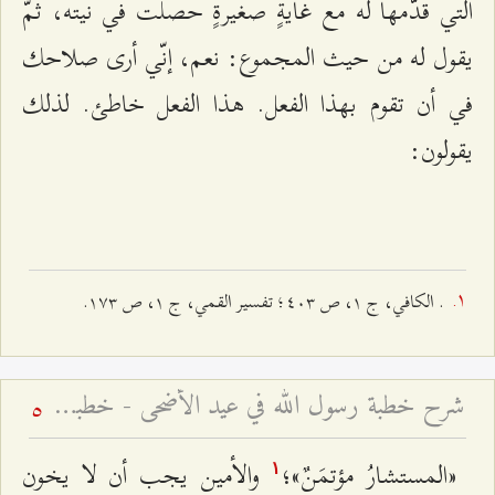
التي قدّمها له مع غايةٍ صغيرةٍ حصلت في نيته، ثمّ
يقول له من حيث المجموع: نعم، إنّي أرى صلاحك
في أن تقوم بهذا الفعل. هذا الفعل خاطئ. لذلك
يقولون:
. الكافي، ج ۱، ص ٤۰٣؛ تفسير القمي، ج ۱، ص ۱۷٣.
شرح خطبة رسول الله في عيد الأضحى - خطبة عيد الأضحى السعيد
5
«المستشارُ مؤتمَنٌ»؛
والأمين يجب أن لا يخون
۱