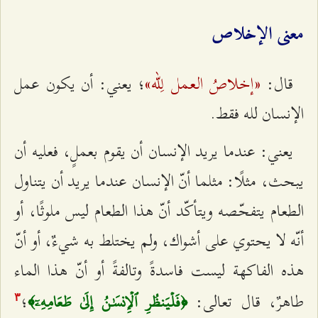
معنى الإخلاص
«إخلاصُ العمل لِلّه»
قال:
؛ يعني: أن يكون عمل
الإنسان لله فقط.
يعني: عندما يريد الإنسان أن يقوم بعملٍ، فعليه أن
يبحث، مثلًا: مثلما أنّ الإنسان عندما يريد أن يتناول
الطعام يتفحّصه ويتأكّد أنّ هذا الطعام ليس ملوثًا، أو
أنّه لا يحتوي على أشواك، ولم يختلط به شيءٌ، أو أنّ
هذه الفاكهة ليست فاسدةً وتالفةً أو أنّ هذا الماء
طاهرٌ، قال تعالى:
؛
﴿فَلۡيَنظُرِ ٱلۡإِنسَٰنُ إِلَىٰ طَعَامِهِۦٓ﴾
٣