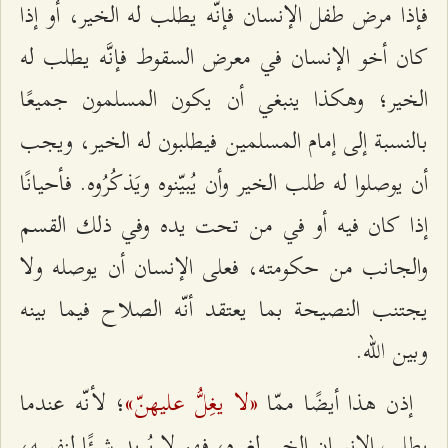
فإذا مرض طفل الإنسان فإنّه يطلب له الخير، أو إذا
كان أخو الإنسان في معرض السقوط فإنَّه يطلب له
الخير؛ وهكذا ينبغي أن يكون المسلمون جميعًا
بالنسبة إلى إمام المسلمين فيطلبون له الخير، ويجب
أن يوصلوا له طلب الخير وأن يُبيّنوه ويَذكُرُوه. فأحيانًا
إذا كان فيه أو في من تحت يده وفي ذلك القسم
والجانب من حكومته، فعلى الإنسان أن يوصله ولا
يجتنب النصيحة بما يعتقد أنّه الصلاح فيما بينه
وبين الله.
«لا یغِلُّ علیهنّ»
إذن هذا أيضًا ممّا
؛ لأنّه عندما
يطلب الإنسان الخير لغيره، فهو لا يُريد شيئًا لنفسه،