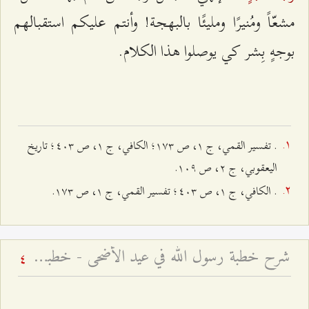
مشعّاً ومُنيرًا ومليئًا بالبهجة! وأنتم عليكم استقبالهم
بوجهٍ بِشر كي يوصلوا هذا الكلام.
. تفسير القمي، ج ۱، ص ۱۷٣؛ الكافي، ج ۱، ص ٤۰٣؛ تاريخ
اليعقوبي، ج ٢، ص ۱۰٩.
. الكافي، ج ۱، ص ٤۰٣؛ تفسير القمي، ج ۱، ص ۱۷٣.
شرح خطبة رسول الله في عيد الأضحى - خطبة عيد الأضحى السعيد
4