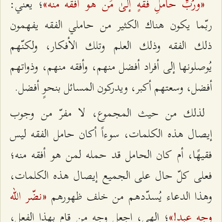
«ورُبِّ حاملِ فقهٍ إلیٰ مَن هو أفقَه منه»
؛ يعني:
ربّما يكون هناك الكثير من حاملي الفقه يفهمون
ذلك الفقه وذلك العلم وتلك الأفكار، ولكنّهم
يُوصلونها إلى أفراد أفضل منهم، وأفقه منهم، وذواتهم
أفضل، وسعتهم أكبر، ويدركون المسائل بنحوٍ أفضل.
لذلك من حيث المجموع، لا مفرّ من وجوب
إيصال هذه الكلمات، سوءاً أكان حامل الفقه ليس
فقيهًا، أم كان الحامل قد حمله لمن هو أفقه منه؛
فعلى كلّ حال على الجميع إيصال هذه الكلمات،
«نضّر الله
وهذا الدعاء يُسدّدهم من خلف ظهورهم
وجه عبدٍ!»
؛ إلهي، اجعل وجه من قام بهذا الفعل،