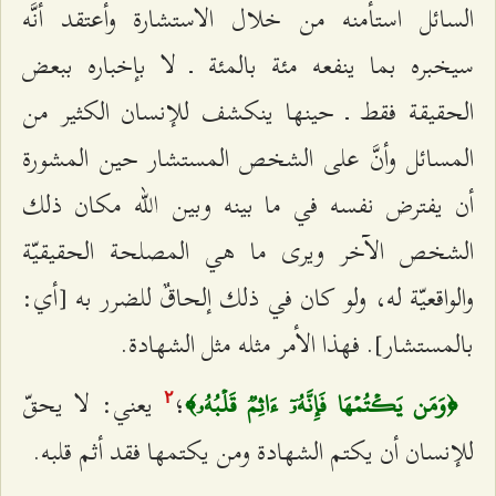
السائل استأمنه من خلال الاستشارة وأعتقد أنَّه
سيخبره بما ينفعه مئة بالمئة ـ لا بإخباره ببعض
الحقيقة فقط ـ حينها ينكشف للإنسان الكثير من
المسائل وأنَّ على الشخص المستشار حين المشورة
أن يفترض نفسه في ما بينه وبين الله مكان ذلك
الشخص الآخر ويرى ما هي المصلحة الحقيقيّة
والواقعيّة له، ولو كان في ذلك إلحاقٌ للضرر به [أي:
بالمستشار]. فهذا الأمر مثله مثل الشهادة.
؛
يعني: لا يحقّ
﴿وَمَن يَكۡتُمۡهَا فَإِنَّهُۥٓ ءَاثِمٞ قَلۡبُهُۥ﴾
٢
للإنسان أن يكتم الشهادة ومن يكتمها فقد أثم قلبه.