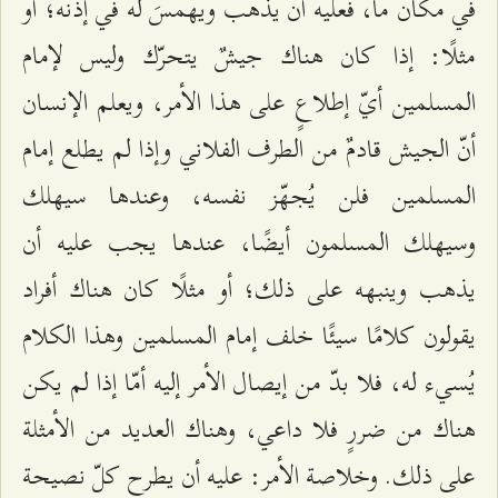
في مكان ما، فعليه أن يذهب ويهمسَ له في إذنه؛ أو
مثلًا: إذا كان هناك جيشٌ يتحرّك وليس لإمام
المسلمين أيّ إطلاعٍ على هذا الأمر، ويعلم الإنسان
أنّ الجيش قادمٌ من الطرف الفلاني وإذا لم يطلع إمام
المسلمين فلن يُجهّز نفسه، وعندها سيهلك
وسيهلك المسلمون أيضًا، عندها يجب عليه أن
يذهب وينبهه على ذلك؛ أو مثلًا كان هناك أفراد
يقولون كلامًا سيئًا خلف إمام المسلمين وهذا الكلام
يُسيء له، فلا بدّ من إيصال الأمر إليه أمّا إذا لم يكن
هناك من ضررٍ فلا داعي، وهناك العديد من الأمثلة
على ذلك. وخلاصة الأمر: عليه أن يطرح كلّ نصيحة