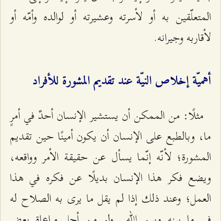
المتعلّقين به أو لأسرته وعشيرته أو لوالده وأمّه أو
لأقاربه وجيرانه.
أهميّة إخلاص النيّة عند تقديم المشورة للأفراد
مثلًا: من الممكن أن يستشير الإنسان أحدٌ في أمرٍ
ما، وبالطبع على الإنسان أن يكون أمينًا حين تقديم
المشورة؛ لأنّه إنّما يسأل عن حقيقة الأمر وواقعه،
ويضع فكر هذا الإنسان بديلًا عن فكره في هذا
العمل؛ وعند ذلك إذا لم يقل ما يرى به الصلاح له
في ما بینه وبین الله ـ ولو من أجل مراعاة بعض