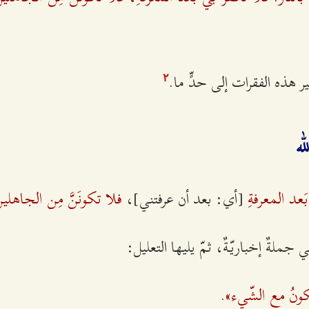
ر هذه الفقرات إلى حدٍّ ما.
٢
له
بَعد المعرفةِ
فلا تكونَنَّ مِن الجاهلي
[أي: بعد أن عرفتني]،
 جملةٌ إخباريّةٌ، ثمّ يليها التعليل:
يكونُ مع الشّيء».