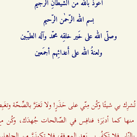
أعوذُ بالله منَ الشيطانِ الرجيم
بسم الله الرّحمٰن الرّحيم
وصلّى الله على خَير خلقِه محمّد وآله الطيّبين
ولعنةُ الله على أَعدائِهم أجمَعين
رِك بي شيئًا وكُن مِنّي على حَذَرٍ! ولا تَغتَرَّ بالصِّحّة وتغَبِ
قبَلَ منها كما أدبَرَ؛ فنافِس في الصّالحات جُهدَك، وكُن م
النّار. فلا تَكفُر بي بَعد المعرفةِ، فلا تكونَنَّ مِن الجاهلين