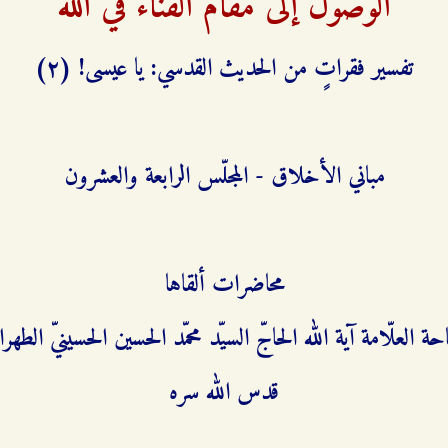
الوصول إلى مقام الفناء في الله
تفسير فقراتٍ من الحديث القدسي: يا عيسى! (٢)
مباني الأخلاق - المجلّس الرابعة والعشرون
محاضرات ألقاها
حة العلّامة آية الله الحاجّ السيّد محمّد الحسين الحسينيّ الطهران
قدس الله سره