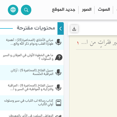
الصوت
الصور
جديد الموقع
language
محتويات مقترحة
ضرورة المراقبة في طريق العرفان من أجل الوصول إلى مقام الفناء في الله - تفسير فقراتٍ من الحديث القدسي: يا عيسى! (۲)
مباني الأخلاق (المحاضرة 23) : أهميّة 
1
طهارة القلب ودوام ذكر الله والع...
ما هي الخطوة الأولى في العرفان و السير 
و السلوك ؟
سبيل الفلاح (المحاضرة 5) : أركان 
المراقبة الخمسة
سبيل الفلاح (المحاضرة 6) : المراقبة 
والتزكية و المواظبة في السير و ا...
کتاب رسالة‌ لب اللباب‌ في‌ سير وسلوك‌ 
أولي‌ الألباب
التعاطي السلميّ في الأمر بالمعروف 