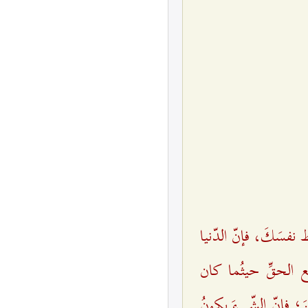
ط نفسَكَ، فإنّ الدّنيا
ع الحقِّ حيثُما كان
َ؛ فإنّ الشّي‌ءَ يكونُ