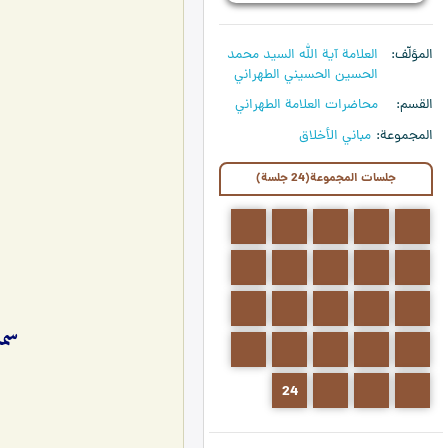
المؤلّف
العلامة آیة الله السيد محمد
الحسين الحسيني الطهراني
القسم
محاضرات العلامة الطهراني
المجموعة
مباني الأخلاق
جلسات المجموعة(24 جلسة)
5
4
3
2
1
10
9
8
7
6
15
14
13
12
11
سما
20
19
18
17
16
24
23
22
21