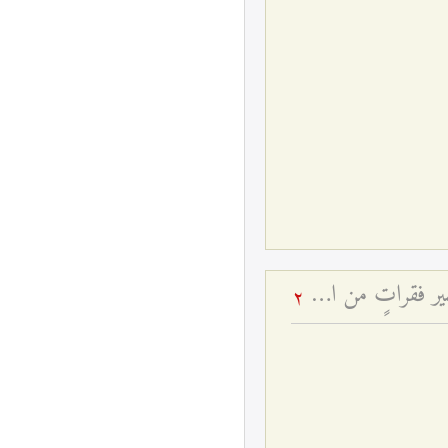
ضرورة المراقبة في طريق العرفان من أجل الوصول إلى مقام الفناء في الله - تفسير فقراتٍ من الحديث القدسي: يا عيسى! (۲)
2