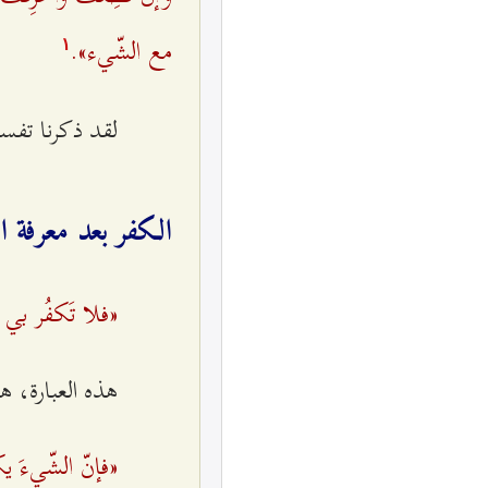
مع الشّي‌ء».
۱
لقد ذكرنا تفسي
الكفر بعد معرفة ال
«فلا تَكفُر بي 
هذه العبارة، هي
«فإنّ الشّي‌ءَ 