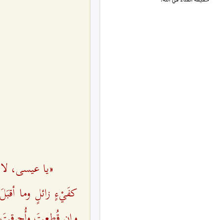
- حقيقة الفناء في الله.
«يا عيسى، لا تُش
كفَيْ‌ءٍ زائلٍ وما أ
وإن قُطِعتَ وأُحرِقتَ ب