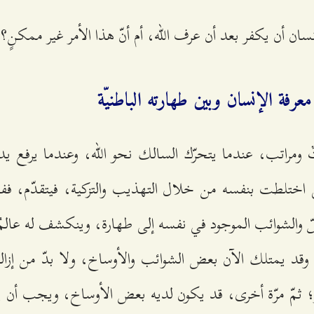
ان أن يكفر بعد أن عرف الله، أم أنّ هذا الأمر غير ممكنٍ؟
معرفة الإنسان وبين طهارته الباطنيّة
ٌ ومراتب، عندما يتحرّك السالك نحو الله، وعندما يرفع ي
تي اختلطت بنفسه من خلال التهذيب والتزكية، فيتقدّم، ففي
غشّ والشوائب الموجود في نفسه إلى طهارة، وينكشف له عالمٌ
وقد يمتلك الآن بعض الشوائب والأوساخ، ولا بدّ من إزالة
؛ ثمّ مرّة أخرى، قد يكون لديه بعض الأوساخ، ويجب أن ي