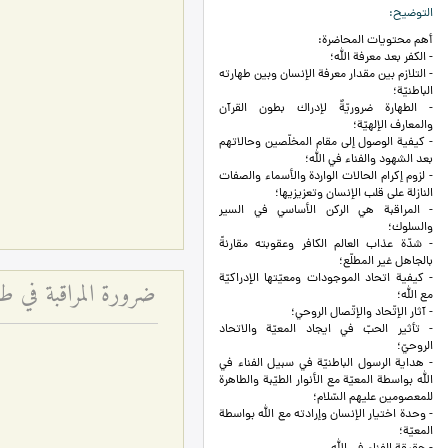
التوضيح
أهم محتويات المحاضرة:
- الكفر بعد معرفة الله؛
- التلازم بين مقدار معرفة الإنسان وبين طهارته
الباطنيّة؛
- الطهارة ضروريّةٌ لإدراك بطون القرآن
والمعارف الإلهيّة؛
- كيفية الوصول إلى مقام المخلّصين وحالاتهم
بعد الشهود والفناء في الله؛
- لزوم إكرام الحالات الواردة والأسماء والصفات
النازلة على قلب الإنسان وتعزيزيها؛
- المراقبة هي الركن الأساسي في السير
والسلوك؛
- شدّة عذاب العالم الكافر وعقوبته مقارنةً
بالجاهل غير المطلّع؛
- كيفية اتحاد الموجودات ومعيّتها الإدراكيّة
مع الله؛
- آثار الإتّحاد والإتّصال الروحي؛
- تأثير الحبّ في ايجاد المعيّة والاتحاد
الروحيّ؛
- هداية الرسول الباطنيّة في سبيل الفناء في
الله بواسطة المعيّة مع الأنوار الطيّبة والطاهرة
للمعصومين عليهم السّلام؛
- وحدة اختيار الإنسان وإرادته مع الله بواسطة
المعيّة؛