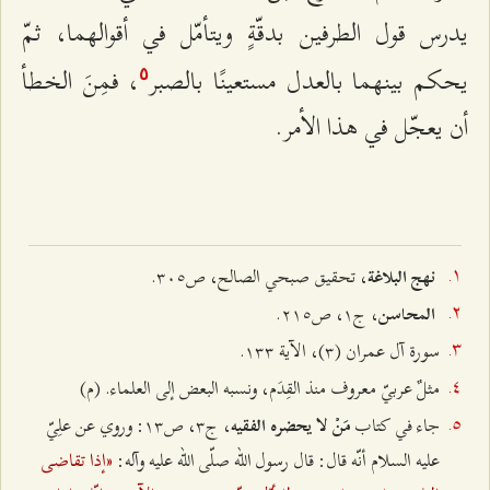
يدرس قول الطرفين بدقّةٍ ويتأمّل في أقوالهما، ثمّ
يحكم بينهما بالعدل مستعينًا بالصبر
، فمِنَ الخطأ
٥
أن يعجّل في هذا الأمر.
، تحقيق صبحي الصالح، ص٣۰٥.
نهج البلاغة
، ج۱، ص٢۱٥.
المحاسن
سورة آل عمران (٣)، الآية ۱٣٣.
مثلٌ عربيّ معروف منذ القِدَم، ونسبه البعض إلى العلماء. (م)
جاء في كتاب
، ج٣، ص۱٣: وروي عن علِيّ
مَنْ لا يحضره الفقيه
«إذا تقاضى
عليه السلام أنّه قال: قال رسول الله صلّى الله عليه وآله: