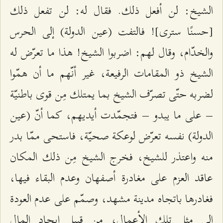
الشيخ: لن أفعل ذلك. فقال له: لن تفعل ذلك
[حسنًا سترى]! فالتفت (عين الدولة) إلى الحرس
والخدّام، وقال لهم: اضربوا الشيخ! هذا ما تعرّض له
الشيخ ذو المقامات الرفيعة، غير أنّهم ما أن همّوا
لضربه حتّى تصرّف الشيخ بما يمتلك مِن قوى باطنيّة
– على ما يبدو – فتجمّدت أيديهم، كما أنّ (عين
الدولة) نفسه تعرّض لوعكة صحيّة، فاستحى ممّا بدر
منه واعتذر للشيخ، فخرج الشيخ مِن ذلك المكان
عاقد العزم على مغادرة أصفهان وعدم البقاء فيها،
فغادرها باتجاه مدينة مشهد، وصمّم على عدم العودة
إلى مثل تلك الأعمال، مِن قبيل إيجاد المال