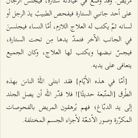
مريضٌ. وقد وضع في عيادته ستارةً، فيجلس الرجال
على أحد جانبي الستارة فيفحص الطبيبُ يدَ الرجل أو
لسانه ثمّ يكتب له العلاج اللازم، أمّا النساء فيجلسنَ
في الجانب الآخر فتمدّ يدها مِن تحت الستارة،
فيجسّ نبضها ويكتب لها العلاج، وكان الجميع
يتعافى على يديه.
[أمّا في هذه الأيّام] فقد ابتلى اللهُ الناسَ بهذه
الطُرق [المتّبعة حديثًا]! فلا قدّر الله أن يصل الجلد
إلى يد الدبّاغ؛ فهم يُرهقون المريض بالفحوصات
المكرّرة وصور الأشعّة لأجزاء الجسم المختلفة.