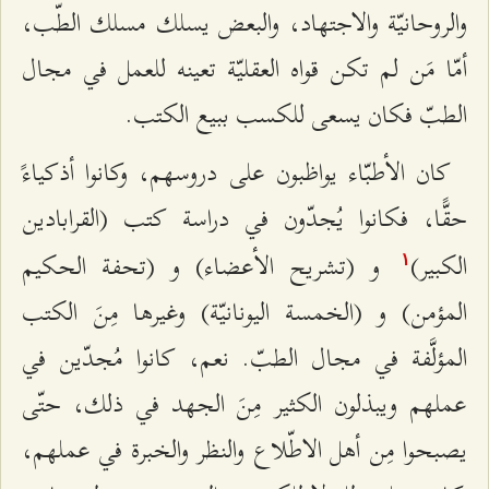
والروحانيّة والاجتهاد، والبعض يسلك مسلك الطّب،
أمّا مَن لم تكن قواه العقليّة تعينه للعمل في مجال
الطبّ فكان يسعى للكسب ببيع الكتب.
كان الأطبّاء يواظبون على دروسهم، وكانوا أذكياءً
حقًّا، فكانوا يُجدّون في دراسة كتب (القرابادين
الكبير)
و (تشريح الأعضاء) و (تحفة الحكيم
۱
المؤمن) و (الخمسة اليونانيّة) وغيرها مِنَ الكتب
المؤلَّفة في مجال الطبّ. نعم، كانوا مُجدّين في
عملهم ويبذلون الكثير مِنَ الجهد في ذلك، حتّى
يصبحوا مِن أهل الاطّلاع والنظر والخبرة في عملهم،