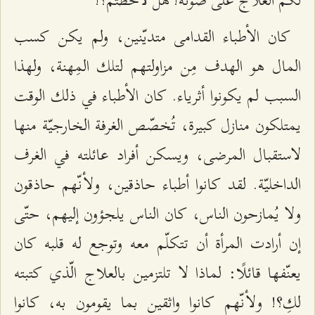
كان الأطباء القدامى متديّنين، ولم يكن كسب
المال هو الهدف مِن مزاولتهم لتلك المِهنة، ولهذا
السبب لم يكونوا أثرياء. كان الأطباء في ذلك الوقت
يمتلكون منازل كبيرة، تُخصّص الغرفة الخارجيّة منها
لاستقبال المرضى، ويسكن أفراد عائلته في الغرف
الداخليّة. لقد كانوا أطباء حاذقين، ولأنّهم حاذقون
ولا يُمازحون الناس، كان الناس يلجؤون إليهم، حتّى
إن أرادت المرأة أن تتكلّم معه وتوجع له قلبه كان
يعنّفها قائلًا: لماذا لا تلتزمين بالعلاج الّذي كتبته
لكِ؟! ولأنّهم كانوا واثقين بما يقومون به، كانوا