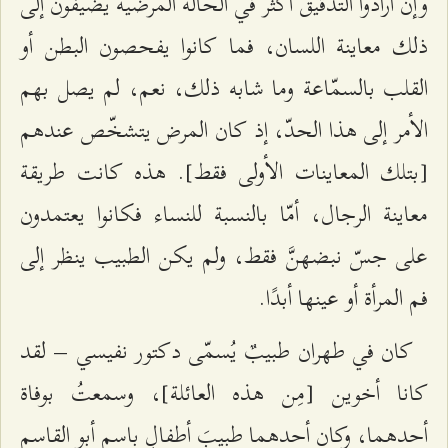
وإن أرادوا التدقيق أكثر في الحالة المرضيّة يُضيفون إلى
ذلك معاينة اللسان، فما كانوا يفحصون البطن أو
القلب بالسمّاعة وما شابه ذلك، نعم، لم يصل بهم
الأمر إلى هذا الحدّ، إذ كان المرض يتشخّص عندهم
[بتلك المعاينات الأولى فقط]. هذه كانت طريقة
معاينة الرجال، أمّا بالنسبة للنساء فكانوا يعتمدون
على جسّ نبضهنَّ فقط، ولم يكن الطبيب ينظر إلى
فم المرأة أو عينها أبدًا.
كان في طهران طبيبٌ يُسمّى دكتور نفيسي – لقد
كانا أخوين [مِن هذه العائلة]، وسمعتُ بوفاة
أحدهما، وكان أحدهما طبيبَ أطفالٍ باسم أبو القاسم