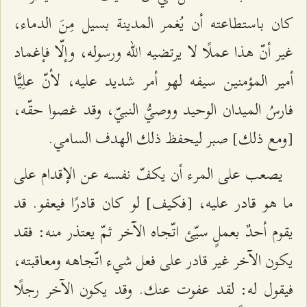
كان باستطاعته أن يُغمر المدينة بسيل مِنَ الدماء،
غير أنّ هذا عملًا لا يرتضيه الله ورسوله، وإلّا فإغماد
أمير المؤمنين سيفه لهو أمر شديد عليه، لأنّ علِيًّا
فارسُ الميدان الوحيد ووصيُّ النبيّ، وقد غصوا حقّه،
[ومع ذلك] صبر ليحفظ ذلك الهدف السامي.
يصعب على المرء أن يكفّ نفسه عن الإقدام على
ما هو قادر عليه، [فكيف] لو كان قادرًا فيعفو. قد
يقوم أحدٌ بعملٍ سيّئ اتّجاه الآخر ثمّ يعتذر منه: فقد
يكون الآخر غير قادر على فعل شيء اتّجاهه ومعاقبته،
فيقول له: لقد عفوت عنك. وقد يكون الآخر رجلًا