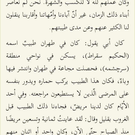
وكان عملهم لله لا للكسب والشهرة. نحن لم نعاصر
أبناء ذلك الزمان، غير أنّ آباءنا وأمّهاتنا وأقاربنا ينقلون
لنا الكثير عنهم وعن مدى طيبتهم.
كان أبي يقول: كان في طهران طبيبٌ اسمه
(الحكيم سقراط)، يسكن في نواحي منطقة
(سرچشمه)، فحصلت مجاعة في طهران وانتشر فيها
وباءٌ، فكان هذا الطبيب يركب حماره ويدور بنفسه
على المرضى الّذين لا يستطيعون مراجعته. وفي أحد
الأيّام كان لدينا مريضٌ، فجاءنا ذلك الطبيب قبل
الغروب بقليل وقال: لقد عاينتُ ثمانية وتسعين مريضًا
منذ الصباح حتّى الآن، وكان واحد أو اثنان منهم