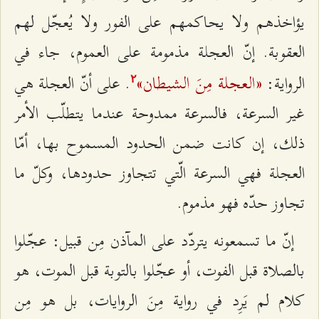
يؤاخذهم ولا يحاكمهم على الفور ولا يُعجّل لهم
العقوبة. إنّ العجلة مذمومة على العموم، جاء في
«العجلة مِنَ الشيطان»
الرواية:
. على أنّ العجلة هي
٢
غير السرعة، فالسرعة ممدوحة عندما يتطلّب الأمر
ذلك، إن كانت ضمن الحدود المسموح بها، أمّا
العجلة فهي السرعة الّتي تتجاوز حدودها، وكلّ ما
تجاوز حدّه فهو مذموم.
إنّ ما تسمعونه يتردّد على المآذن مِن قبيل: عجّلوا
بالصلاة قبل الفوت، أو عجّلوا بالتوبة قبل الموت، هو
كلام لم يَرِد في رواية مِنَ الروايات، بل هو مِن