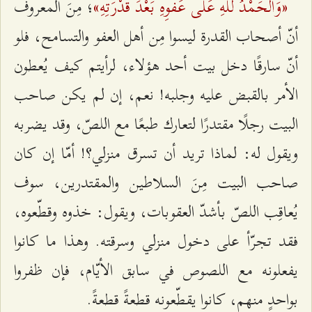
«وَالحَمْدُ للهِ عَلى عَفْوِهِ بَعْدَ قُدْرَتِهِ»
؛ مِنَ المعروف
أنّ أصحاب القدرة ليسوا مِن أهل العفو والتسامح، فلو
أنّ سارقًا دخل بيت أحد هؤلاء، لرأيتم كيف يُعطون
الأمر بالقبض عليه وجلبه! نعم، إن لم يكن صاحب
البيت رجلًا مقتدرًا لتعارك طبعًا مع اللصّ، وقد يضربه
ويقول له: لماذا تريد أن تسرق منزلي؟! أمّا إن كان
صاحب البيت مِنَ السلاطين والمقتدرين، سوف
يُعاقِب اللصّ بأشدّ العقوبات، ويقول: خذوه وقطّعوه،
فقد تجرّأ على دخول منزلي وسرقته. وهذا ما كانوا
يفعلونه مع اللصوص في سابق الأيّام، فإن ظفروا
بواحدٍ منهم، كانوا يقطّعونه قطعةً قطعةً.