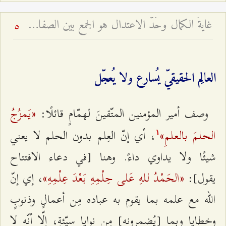
غايةُ الكمال وحَدُّ الاعتدال هو الجمع بين الصفات - شرح فقرات مِن دعاء الافتتاح – الجلسة السابعة
5
العالِم الحقيقيّ يُسارع ولا يُعجّل
«يَمزُجُ
وصف أمير المؤمنين المتّقينَ لهمّامٍ قائلًا:
الحلمَ بالعلمِ»
، أي إنّ العِلم بدون الحلم لا يعني
۱
شيئًا ولا يداوي داءً. وهنا [في دعاء الافتتاح
«الحَمْدُ للهِ عَلى حِلْمِهِ بَعْدَ عِلْمِهِ»
يقول]:
، إي إنّ
الله مع علمه بما يقوم به عباده مِن أعمالٍ وذنوبٍ
وخطايا وبما [يُضمرونه] مِن نوايا سيّئةٍ، إلّا أنّه لا