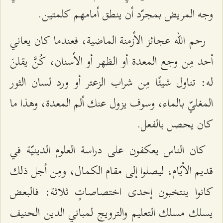
وجه المريض بمجرّد أن ينطق أمامهم كلمتين.
رحم الله عجائز الأزمنة الماضية، فعندما كان يعاني
أحد مِن وجع المعدة أو الظهر أو الأسنان، كُنَّ يقلنَ
له: تناول شيئًا مِن شراب الزعتر أو ورد لسان الثور
المغليّ بالماء، وسوف يزول عنك ألم المعدة، وهذا ما
كان يحصل بالفعل.
كان الناس يعكفون على دراسة العلوم الدينيّة في
قديم الأيّام، ليصلوا إلى مقام الكمال، ومِن أجل ذلك
كانوا ينتخبون إحدى اختصاصاتٍ ثلاثة: فالبعض
يسلك مسلك التعليم والترويج لمباني الدين الحنيف