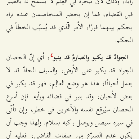
رأيه، وذلك لأنّ تبحّره في العِلم لا يسمح له بالصبر
قبل القضاء، فما إن يحضر المتخاصمان عنده تراه
يحكم بينهما فورًا، الأمر الّذي قد يُسبّب الخطأ في
الحكم.
، أي إنّ الحصان
الجوادُ قد يكبو والصارمُ قد ينبو
٤
الجواد قد يكبو على الأرض، والسيف الحادّ قد لا
يعمل أحيانًا؛ هذا هو وضع العالِم، فهو قد يكبو في
بعض الأحيان، وقد ينبو في قضائه ورأيه. فإن أسرع
الحصان سيُوقع نفسه والآخرين في خطر، وإن تأنّى
في سيره سيصل ويوصل راكبه بسلام. ولهذا وجب أن
يكون عدم التسرّع مِن صفات القاضي، فعليه أن