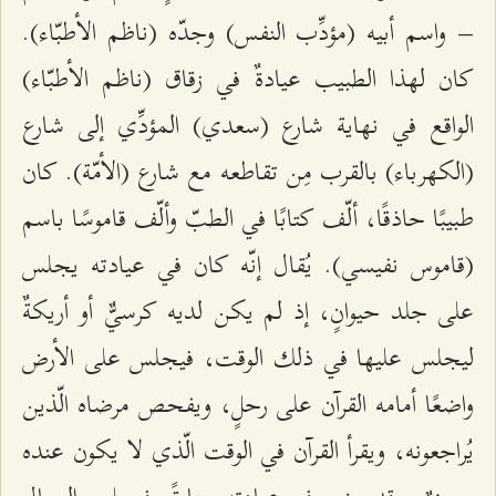
– واسم أبيه (مؤدِّب النفس) وجدّه (ناظم الأطبّاء).
كان لهذا الطبيب عيادةٌ في زقاق (ناظم الأطبّاء)
الواقع في نهاية شارع (سعدي) المؤدِّي إلى شارع
(الكهرباء) بالقرب مِن تقاطعه مع شارع (الأمّة). كان
طبيبًا حاذقًا، ألّف كتابًا في الطبّ وألّف قاموسًا باسم
(قاموس نفيسي). يُقال إنّه كان في عيادته يجلس
على جلد حيوانٍ، إذ لم يكن لديه كرسيٌّ أو أريكةٌ
ليجلس عليها في ذلك الوقت، فيجلس على الأرض
واضعًا أمامه القرآن على رحلٍ، ويفحص مرضاه الّذين
يُراجعونه، ويقرأ القرآن في الوقت الّذي لا يكون عنده