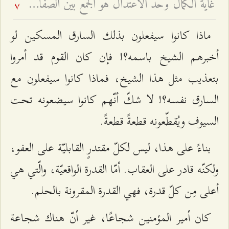
غايةُ الكمال وحَدُّ الاعتدال هو الجمع بين الصفات - شرح فقرات مِن دعاء الافتتاح – الجلسة السابعة
7
ماذا كانوا سيفعلون بذلك السارق المسكين لو
أخبرهم الشيخ باسمه؟! فإن كان القوم قد أمروا
بتعذيب مثل هذا الشيخ، فماذا كانوا سيفعلون مع
السارق نفسه؟! لا شكّ أنّهم كانوا سيضعونه تحت
السيوف ويُقطّعونه قطعةً قطعةً.
بناءً على هذا، ليس لكلّ مقتدرٍ القابليّة على العفو،
ولكنّه قادر على العقاب. أمّا القدرة الواقعيّة، والّتي هي
أعلى مِن كلّ قدرة، فهي القدرة المقرونة بالحلم.
كان أمير المؤمنين شجاعًا، غير أنّ هناك شجاعة