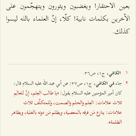
بعين الاحتقار! ويغضبون ويثورون ويتهجّمون على
الآخرين بكلمات نابية! كلّا، إنّ العلماء بالله ليسوا
كذلك.
، ج۱، ص٣٦.
الكافي
جاء
، ج۱، ص٣۷: عن أبي عبد الله عليه السلام قال:
في الكافي
«يا طالب العِلم، إنّ للعالِم
كان أمير المؤمنين عليه السلام يقول:
ثلاث علامات: العِلم والحلم والصمت، وللمتكلّف ثلاث
علامات: ينازع مَن فرقه بالمعصية، ويظلم مَن دونه بالغلبة، ويظاهر
الظلمة».