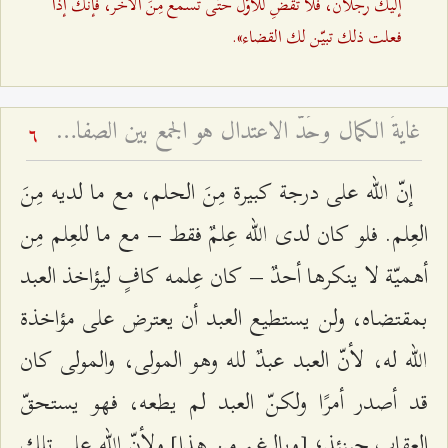
إليك رجلان، فلا تقضِ للأوّل حتّى تسمع مِنَ الآخر، فإنّك إذا
فعلت ذلك تبيّن لك القضاء».
غايةُ الكمال وحَدُّ الاعتدال هو الجمع بين الصفات - شرح فقرات مِن دعاء الافتتاح – الجلسة السابعة
6
إنّ الله على درجة كبيرة مِنَ الحلم، مع ما لديه مِنَ
العِلم. فلو كان لدى الله عِلمٌ فقط – مع ما للعِلم مِن
أهميّة لا ينكرها أحدٌ – كان عِلمه كافٍ ليؤاخذ العبد
بمقتضاه، ولن يستطيع العبد أن يعترض على مؤاخذة
الله له، لأنّ العبد عبدٌ لله وهو المولى، والمولى كان
قد أصدر أمرًا ولكنّ العبد لم يطعه، فهو يستحقّ
العقاب حينئذٍ؛ [وبالرغم مِن هذا] ولأنّ الله على تلك