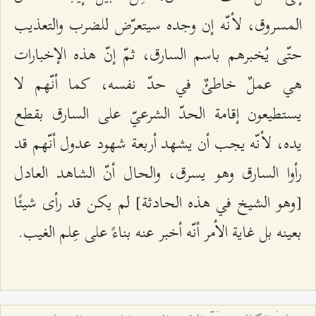
المسروق، لأنّه إن وجده سيتعرّض للضرب والتعذيب
حتّى يُخبرهم باسم السارق، ثمّ إنّ هذه الإخبارات
هي عملٌ خاطئٌ في حدّ نفسه، كما أنّهم لا
يستطيعون إقامة الحدّ الشرعيّ على السارق بقطع
يده، لأنّه يجب أن يشهد أربعة شهود عدول أنّهم قد
رأوا السارق وهو يسرق، والحال أنّ الشاهد العادل
[وهو الشيخ في هذه الحادثة] لم يكن قد رأى شيئًا
بعينه بل غاية الأمر أنّه أخبر عنه بناءً على عِلم الغيب.