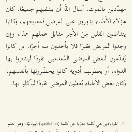
مهدّدين بالموت، أسال الله أن يشفيهم جميعًا. كان
هؤلاء الأطباء يدورون على المرضى لمعاينتهم، وكانوا
يتقاضون القليل مِنَ الأجر مقابل عملهم هذا، وإن
وجدوا المريض فقيرًا فلا يأخذون منه أجرًا، بل كانوا
يُقدّمون لبعض المرضى المُعدمين نقودًا ليشتروا بها
الدواء، أو يعطونهم أدوية كانوا يحضّرونها بأنفسهم،
وكان بعض الأطباء يُعطون المرضى نقودًا ليأكلوا بها.
القرابادين هي كلمة معرّبة عن كلمة (qarābādin) اليونانيّة، وهو العِلم