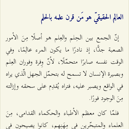
العالِم الحقيقيّ هو مَن قرن علمه بالحلم
إنّ الجمع بين الحِلم والعِلم هو أصلًا مِنَ الأمور
الصعبة جدًّا، إذ نادرًا ما يكون المرء عالِمًا، وفي
الوقت نفسه صابرًا متحمّلًا، لأنّ وِفرة وفوران العِلم
وبصيرة الإنسان لا تسمح له بتحمّل الجهل الّذي يراه
في الواقع ويصبر عليه، فتراه يُقدِم على سحقه وإزالته
مِنَ الوجود فورًا.
فلمّا كان معظم الأطباء والحكماء القدامى، مِنَ
العلماء والمتبحّرين في مِهَنِهم، كانوا يصيحون في