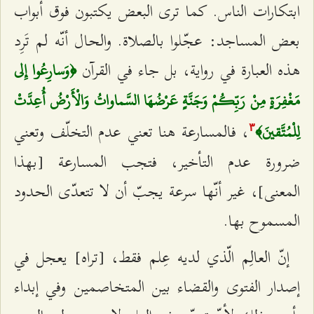
ابتكارات الناس. كما ترى البعض يكتبون فوق أبواب
بعض المساجد: عجّلوا بالصلاة. والحال أنّه لم تَرِد
هذه العبارة في رواية، بل جاء في القرآن
﴿وَسارِعُوا إِلى‌
مَغْفِرَةٍ مِنْ رَبِّكُمْ وَجَنَّةٍ عَرْضُهَا السَّماواتُ وَالْأَرْضُ أُعِدَّتْ
، فالمسارعة هنا تعني عدم التخلّف وتعني
لِلْمُتَّقينَ﴾
٣
ضرورة عدم التأخير، فتجب المسارعة [بهذا
المعنى]، غير أنّها سرعة يجبّ أن لا تتعدّى الحدود
المسموح بها.
إنّ العالِم الّذي لديه عِلم فقط، [تراه] يعجل في
إصدار الفتوى والقضاء بين المتخاصمين وفي إبداء