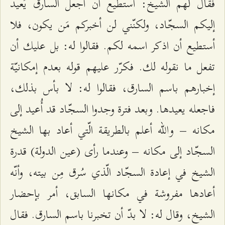
فقال لهم الشيخ: أستطيع أن أجعل السارق يُعيد
إليكم السجّاد، ولكنّني لن أخبركم مَن يكون، فلا
أستطيع أن اذكر اسمه لكم. فقالوا له: بل عليك أن
تفعل ما نقوله لك. فكرّر عليهم قوله بعدم إمكانيّة
إخبارهم باسم السارق، فقالوا له: لا بأس بذلك،
فاجعله يعيدها. وبعد فترة وجدوا السجّاد قد أُعيد إلى
مكانه – والله أعلم بالطريقة الّتي أعاد بها الشيخ
السجّاد إلى مكانه – وعندما رأى (عين الدولة) قدرة
الشيخ في إعادة السجّاد الّذي سُرق مِن بيته، وأنّه
أعادها مفروشة في مكانها السابق، أمر بإحضار
الشيخ، وقال له: لا بدّ أن تخبرنا باسم السارق. فقال