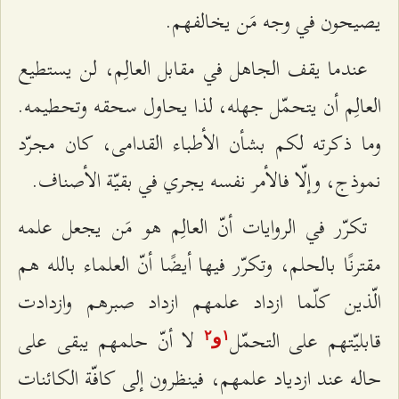
يصيحون في وجه مَن يخالفهم.
عندما يقف الجاهل في مقابل العالِم، لن يستطيع
العالِم أن يتحمّل جهله، لذا يحاول سحقه وتحطيمه.
وما ذكرته لكم بشأن الأطباء القدامى، كان مجرّد
نموذج، وإلّا فالأمر نفسه يجري في بقيّة الأصناف.
تكرّر في الروايات أنّ العالِم هو مَن يجعل علمه
مقترنًا بالحلم، وتكرّر فيها أيضًا أنّ العلماء بالله هم
الّذين كلّما ازداد علمهم ازداد صبرهم وازدادت
قابليّتهم على التحمّل
لا أنّ حلمهم يبقى على
و
٢
۱
حاله عند ازدياد علمهم، فينظرون إلى كافّة الكائنات