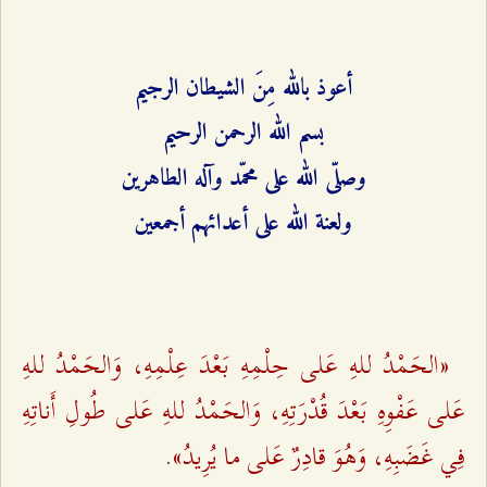
أعوذ بالله مِنَ الشيطان الرجيم
بسم الله الرحمن الرحيم
وصلّى الله على محمّد وآله الطاهرين
ولعنة الله على أعدائهم أجمعين
«الحَمْدُ للهِ عَلى حِلْمِهِ بَعْدَ عِلْمِهِ، وَالحَمْدُ للهِ
عَلى عَفْوِهِ بَعْدَ قُدْرَتِهِ، وَالحَمْدُ للهِ عَلى طُولِ أَناتِهِ
فِي غَضَبِهِ، وَهُوَ قادِرٌ عَلى ما يُرِيدُ»
.