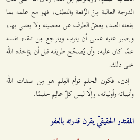
الدرجة العالية مِنَ الرِّفعة واللطف، فهو مع علمه بما
يفعله العبد، يغضّ الطرف عن معصيته ولا يعتني بها،
ويصبر عليه عسى أن يتوب ويتراجع مِن تلقاء نفسه
عمّا كان عليه، وأن يُصحّح طريقه قبل أن يؤاخذه الله
على ذلك.
إذن، فكون الحلم توأم العِلم هو مِن صفات الله
وأنبيائه وأوليائه، وإلّا ليس كلّ عالِم حليمًا.
المقتدر الحقيقيّ يقرن قدرته بالعفو