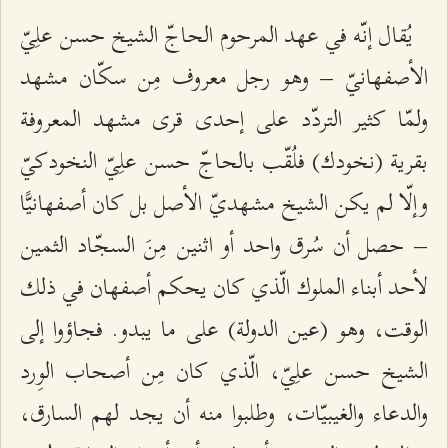
يُقال إنّه في عهد المرحوم الحاجّ الشيخ حسن علِيّ
الأصفهانيّ – وهو رجل معروف مِن سكّان مشهد
ولمّا كثير التردّد على إحدى قرى مشهد المعروفة
بقرية (نخودك) فلُقّب بالحاجّ حسن علِيّ النخودكيّ
وإلّا لم يكن الشيخ مشهديّ الأصل بل كان أصفهانيًّا
– حصل أن سُرق واحد أو اثنين مِنَ السجّاد الثمين
لأحد أبناء الملوك الّذي كان يحكم أصفهان في ذلك
الوقت، وهو (عين الدولة) على ما يبدو. فجاؤوا إلى
الشيخ حسن علِيّ، الّذي كان مِن أصحاب الوِرد
والدعاء والغيبيّات، وطلبوا منه أن يجد لهم السارق،