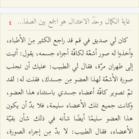
غايةُ الكمال وحَدُّ الاعتدال هو الجمع بين الصفات - شرح فقرات مِن دعاء الافتتاح – الجلسة السابعة
4
كان لي صديق في قم قد راجع الكثير مِنَ الأطباء،
وأخذوا له صور أشعّة لكافّة أجزاء جسمه، يقول: أتيت
إلى طهران مرّة، فقال لي الطبيب: عليك أن تجلب
صورة الأشعّة لهذا العضو مِن جسدك، فقلت له: لقد
تمّ تصوير كافّة أعضاء جسدي باستثناء هذا العضو،
وكانت جميع تلك الأعضاء سليمة، فلا بدّ أن يكون
هذا العضو سليمًا أيضًا شأنه في ذلك شأن بقيّة
الأعضاء، فقال الطبيب: لا بدّ مِن إجراء الصورة،