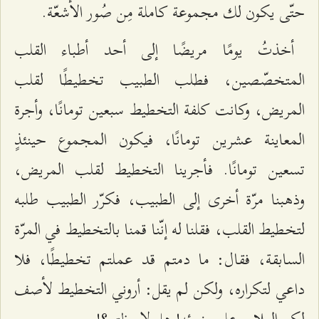
حتّى يكون لك مجموعة كاملة مِن صُور الأشعّة.
أخذتُ يومًا مريضًا إلى أحد أطباء القلب
المتخصّصين، فطلب الطبيب تخطيطًا لقلب
المريض، وكانت كلفة التخطيط سبعين تومانًا، وأجرة
المعاينة عشرين تومانًا، فيكون المجموع حينئذٍ
تسعين تومانًا. فأجرينا التخطيط لقلب المريض،
وذهبنا مرّة أخرى إلى الطبيب، فكرّر الطبيب طلبه
لتخطيط القلب، فقلنا له إنّنا قمنا بالتخطيط في المرّة
السابقة، فقال: ما دمتم قد عملتم تخطيطًا، فلا
داعي لتكراره، ولكن لم يقل: أروني التخطيط لأصف
لكم العلاج على ضوئه! هل لاحظتم؟!