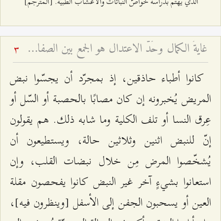
الّذي يهتمّ بدراسة خواصّ النباتات والأعشاب الطبيّة. [المترجم]
غايةُ الكمال وحَدُّ الاعتدال هو الجمع بين الصفات - شرح فقرات مِن دعاء الافتتاح – الجلسة السابعة
3
كانوا أطباء حاذقين، إذ بمجرّد أن يجسّوا نبض
المريض يُخبرونه إن كان مصابًا بالحصبة أو السّل أو
عِرق النسا أو تلف الكلية وما شابه ذلك. هم يقولون
إنّ للنبض اثنين وثلاثين حالة، ويستطيعون أن
يُشخّصوا المرض مِن خلال نبضات القلب، وإن
استعانوا بشيءٍ آخر غير النبض كانوا يفحصون مقلة
العين أو يسحبون الجفن إلى الأسفل [وينظرون فيه]،