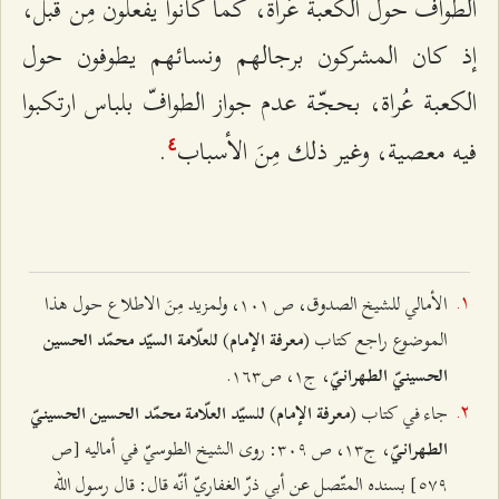
الطوافّ حول الكعبة عُراة، كما كانوا يفعلون مِن قَبل،
إذ كان المشركون برجالهم ونسائهم يطوفون حول
الكعبة عُراة، بحجّة عدم جواز الطوافّ بلباس ارتكبوا
فيه معصية، وغير ذلك مِنَ الأسباب
.
٤
الأمالي للشيخ الصدوق، ص ۱۰۱، ولمزيد مِنَ الاطلاع حول هذا
الموضوع راجع كتاب (
)
معرفة الإمام
للعلّامة السيّد محمّد الحسين
، ج۱، ص۱٦٣.
الحسينيّ الطهرانيّ
جاء في كتاب (
)
معرفة الإمام
للسيّد العلّامة محمّد الحسين الحسينيّ
، ج۱٣، ص ٣۰٩: روى الشيخ الطوسيّ في أماليه [ص
الطهرانيّ
٥۷٩] بسنده المتّصل عن أبي ذرّ الغفاريّ أنّه قال: قال رسول الله