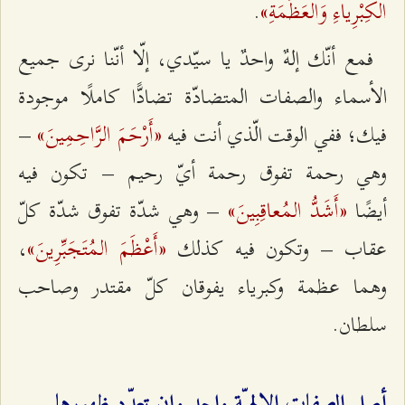
الكِبْرِياءِ وَالعَظَمَةِ»
.
فمع أنّك إلهٌ واحدٌ يا سيّدي، إلّا أنّنا نرى جميع
الأسماء والصفات المتضادّة تضادًّا كاملًا موجودة
«أَرْحَمَ الرَّاحِمِينَ»
فيك؛ ففي الوقت الّذي أنت فيه
–
وهي رحمة تفوق رحمة أيّ رحيم – تكون فيه
«أَشَدُّ المُعاقِبِينَ»
أيضًا
– وهي شدّة تفوق شدّة كلّ
«أَعْظَمَ المُتَجَبِّرِينَ»
عقاب – وتكون فيه كذلك
،
وهما عظمة وكبرياء يفوقان كلّ مقتدر وصاحب
سلطان.