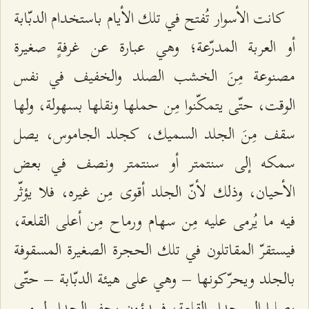
كانت الأسوار تُفتح في تلك الأيام باستخدام الدبّابة
أو العربة المدرّعة؛ وهي عبارة عن غرفةٍ صغيرة
مصنوعة مِنَ الخشب الصلد والخفيف في نفس
الوقت، حتّى يتمكّنوا مِن حملها ونقلها بسهولة، ولها
سقف مِنَ الجلد السميك، كجلد الجاموس، يصل
سمكه إلى سنتمتر أو سنتمتر ونصف في بعض
الأحيان، وذلك لأنّ الجلد أقوى مِن غيره، فلا يؤثّر
فيه ما يُرمى عليه مِن سهام ورماح مِن أعلى القلعة،
فيستقرّ المقاتلون في تلك الحجرة الصغيرة المسقوفة
بالجلد ويحرّكونها – وهي على هيئة الدبّابة – حتّى
يصلوا إلى جدار القلعة، فيبدؤون بحفر الجدار ليومين