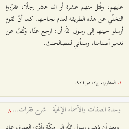
عليهم، وقُتل منهم عشرة أو اثنا عشر رجلًا، فقرّروا
التخلّي عن هذه الطريقة لعدم نجاحها. كما أنّ القوم
أرسلوا حينها إلى رسول الله أن: ارجع عنّا، وكُفَّ عن
تدمير أصنامنا، وسنأتي لمصالحتك.
المغازي، ج٢، ص٩٢٤.
وحدة الصفات والأسماء الإلهيّة - شرح فقرات مِن دعاء الافتتاح – الجلسة الثالثة
8
وبعد أن ذهب رسول الله إلى مكّة وأدَّى العمرة، عاد