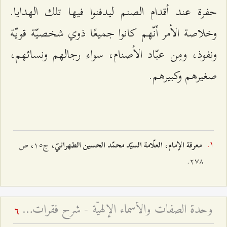
حفرة عند أقدام الصنم ليدفنوا فيها تلك الهدايا.
وخلاصة الأمر أنّهم كانوا جميعًا ذوي شخصيّة قويّة
ونفوذ، ومِن عبّاد الأصنام، سواء رجالهم ونسائهم،
صغيرهم وكبيرهم.
،
، ج۱٥، ص
معرفة الإمام
العلّامة السيّد محمّد الحسين الطهرانيّ
٢۷۸.
وحدة الصفات والأسماء الإلهيّة - شرح فقرات مِن دعاء الافتتاح – الجلسة الثالثة
6