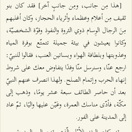
[هذا مِن جانب، ومِن جانبٍ آخر] فقد كان بنو
ثقيف مِن أعلام وعظماء وأثرياء الحجاز، وكان أغلبهم
مِنَ الرجال الوِسام ذوي الثروة والنفوذ وقوّة الشخصيّة،
وكانوا يعيشون في بيئة جميلة تتمتّع بوفرة المياه
وعذوبتها وبلطافة الهواء وبساتين العنب، فقالوا للنبيّ:
ارجع عنّا، وسنرسل منّا وفدًا يتفاوض معك على شروط
إنهاء الحرب وإتمام الصلح. ولهذا انصرف عنهم النبيّ
بعد أن حاصر الطائف سبعة عشر يومًا، وذهب إلى
مكّة، فأدّى مناسك العمرة، وعَيّن عليها واليًا، ثمّ عاد
إلى المدينة على الفور.