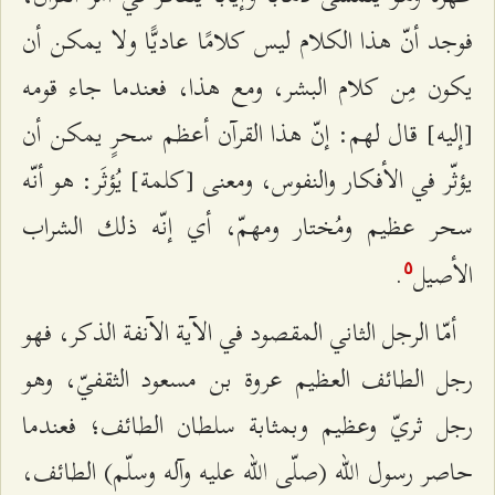
فوجد أنّ هذا الكلام ليس كلامًا عاديًّا ولا يمكن أن
يكون مِن كلام البشر، ومع هذا، فعندما جاء قومه
[إليه] قال لهم: إنّ هذا القرآن أعظم سحرٍ يمكن أن
يؤثّر في الأفكار والنفوس، ومعنى [كلمة] يُؤثَر: هو أنّه
سحر عظيم ومُختار ومهمّ، أي إنّه ذلك الشراب
الأصيل
.
٥
أمّا الرجل الثاني المقصود في الآية الآنفة الذكر، فهو
رجل الطائف العظيم عروة بن مسعود الثقفيّ، وهو
رجل ثريّ وعظيم وبمثابة سلطان الطائف؛ فعندما
حاصر رسول الله (صلّى الله عليه وآله وسلّم) الطائف،