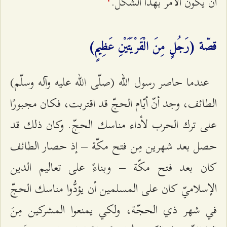
أن يكون الأمر بهذا الشكل.
قصّة (رَجُلٍ مِنَ الْقَرْيَتَيْنِ عَظِيمٍ)
عندما حاصر رسول الله (صلّى الله عليه وآله وسلّم)
الطائف، وجد أنّ أيّام الحجّ قد اقتربت، فكان مجبورًا
على ترك الحرب لأداء مناسك الحجّ. وكان ذلك قد
حصل بعد شهرين مِن فتح مكّة – إذ حصار الطائف
كان بعد فتح مكّة – وبناءً على تعاليم الدين
الإسلاميّ كان على المسلمين أن يؤدُّوا مناسك الحجّ
في شهر ذي الحجّة، ولكي يمنعوا المشركين مِنَ