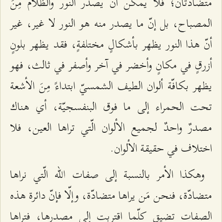
متضادّتان؛ فلا يمكن أن يصدر النور والظلام مِنَ
المصباح، بل إنّ ما يصدر منه هو النور لا غير، غير
أنّ هذا النور يظهر بأشكالٍ مختلفةٍ، فقد يظهر بلونٍ
أزرقٍ في مكانٍ وأخضر في آخر وأصفر في ثالث، فهو
يظهر بكافّة ألوان الطيف الشمسيّ ابتداءً مِنَ الأشعة
تحت الحمراء إلى ما فوق البنفسجيّة، أي هناك
مصدرٌ واحدٌ لجميع الألوان الّتي تراها العين، فلا
اختلاف في حقيقة الألوان.
وهكذا الأمر بالنسبة إلى صفات الله الّتي نراها
متضادّة، فنحن مَن يراها متضادّة، وإلّا فإنّ دائرة هذه
الصفات تضيق كلّما اقتربت إلى مصدرها، فتراها