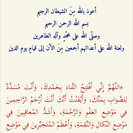
أعوذ بالله مِنَ الشيطان الرجيم
بسم الله الرحمن الرحيم
وصلّى الله على محمّدٍ وآله الطاهرين
ولعنة الله على أعدائهم أجمعين مِنَ الآن إلى قيامِ يوم الدين
«اللّهُمَّ إِنِّي أَفْتَتِحُ الثَّناءَ بِحَمْدِكَ، وَأَنْتَ مُسَدِّدٌ
لِلصَّوابِ بِمَنِّكَ، وَأَيْقَنْتُ أَنَّكَ أَنْتَ أَرْحَمُ الرَّاحِمِينَ
فِي مَوْضِعِ العَفْوِ وَالرَّحْمَةِ، وَأَشَدُّ المُعاقِبِينَ فِي
مَوْضِعِ النّكالِ وَالنَّقِمَةِ، وَأَعْظَمُ المُتَجَبِّرِينَ فِي مَوْضِعِ