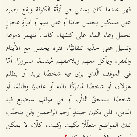
فهو عندما كان يمشي في أزقّة الكوفة ويقع بصره
على مسكين يجلس جانبًا أو على يتيمٍ أو امرأةٍ عجوزٍ
تحمل وعاء الماء على كتفها، كانت تنهمر دموعه
وتسيل على خدّيه تلقائيًّا، فتراه يجلس مع الأيتام
والفقراء ويأكل معهم ويلاطفهم مُبتسمًا مسرورًا. أمّا
في الموقف الّذي يرى فيه شخصًا يريد أن يظلم
هؤلاء، أو شخصًا مُشركًا بالله أو عاصيًا وظالمًا أو
شخصًا يستحقّ الثأر، أو في موقفٍ سيضيع فيه
الدين، فلن يكون حينئذٍ أرحم الراحمين ولن يتجنّب
تلك المواضع متعلّلًا بكيت وكيت، كلّا، لا يمكن
٣