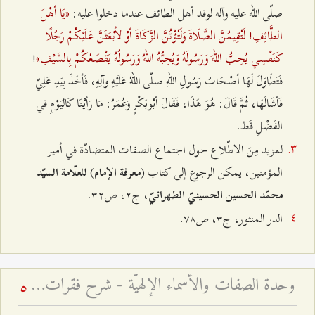
«يَا أهْلَ
صلّى الله عليه وآله لوفد أهل الطائف عندما دخلوا عليه:
الطَّائِفِ! لَتُقِيمُنَّ الصَّلَاةَ وَلَتُؤْتُنَّ الزَّكَاةَ أوْ لأبْعَثَنَّ عَلَيْكُمْ رَجُلًا
كَنَفْسِي يُحِبُّ اللهَ وَرَسُولَهُ وَيُحِبُّهُ اللهُ وَرَسُولُهُ يَقْصَعُكُمْ بِالسَّيْفِ»
!
فَتَطَاوَلَ لَهَا أصْحَابُ رَسُولِ اللهِ صلّى اللهُ عَلَيْهِ وآلِهِ، فَأخَذَ بِيَدِ عَلِيّ
فَأشَالَهَا، ثُمَّ قَالَ: هُوَ هَذَا، فَقَالَ أبُوبَكْرٍ وَعُمَرُ: مَا رَأيْنَا كَاليَوْمِ في
الفَضْلِ قَط.
لمزيد مِنَ الاطّلاع حول اجتماع الصفات المتضادّة في أمير
المؤمنين، يمكن الرجوع إلى كتاب (
)
معرفة الإمام
للعلّامة السيّد
، ج٢، ص٣٢.
محمّد الحسين الحسينيّ الطهرانيّ
الدر المنثور، ج٣، ص۷۸.
وحدة الصفات والأسماء الإلهيّة - شرح فقرات مِن دعاء الافتتاح – الجلسة الثالثة
5