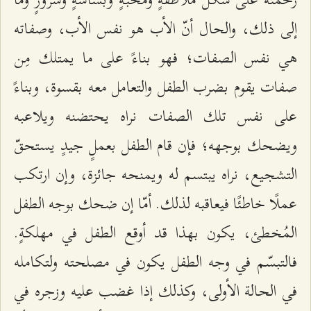
إلى ذلك، والحال أنّ الأب هو نفس الأب، وصفاته
هي نفس الصفات؛ فهو بناءً على ما يمتلك مِن
صفات يقوم بضرب الطفل والتعامل معه بقسوة، وبناءً
على نفس تلك الصفات نراه يحتضنه ويلاعبه
ويضحك بوجهه؛ فإن قام الطفل بعملٍ جيدٍ يستحقّ
التشجيع، نراه يبتسم له ويمنحه جائزة، وإن ارتكب
عملًا خاطئًا فيعاقبه لذلك. أمّا إن ضحك بوجه الطفل
المُخطئ، يكون بهذا قد أوقع الطفل في مهلكةٍ.
فالتبسّم في وجه الطفل يكون في مصلحته ولتكامله
في الحالة الأولى، وكذلك إذا غضب عليه وزجره في