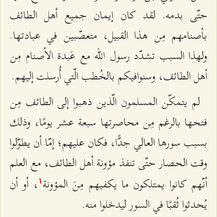
حتّى بدمه. لقد كان إيمان جميع أهل الطائف
بأصنامهم مِن هذا القبيل، متعصّبين في عبادتها.
ولهذا السبب تشدّد رسول الله مع عَبدة الأصنام مِن
أهل الطائف، وسنوافيكم بالخُطب الّتي أُرسلت إليهم.
لم يتمكّن المسلمون الّذين ذهبوا إلى الطائف مِن
فتحها بالرغم مِن محاصرتها سبعة عشر يومًا، وذلك
بسبب سورها العالي جدًّا، فكان عليهم؛ إمّا أن يطوّلوا
وقت الحصار حتّى تنفذ مؤونة أهل الطائف، مع العلم
أنّهم كانوا يمتلكون ما يكفيهم مِنَ المؤونة
، أو أن
۱
يُحدثوا ثُقبًا في السور ليدخلوا منه.