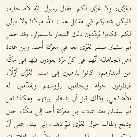
العُزّى، ولا عُزّى لكم. فقال رسول الله لأصحابه،
فليكن شعاركم في مقابل هذا: الله مولانا ولا مولى
لكم. فكانوا يُردّدون ذلك الشعار باستمرار، وقد حمل
أبو سفيان صنم العُزّى معه في معركة أُحد. ومِن عادة
أهل الجاهليّة أنّهم في كلّ مرّة يعودون فيها إلى مكّة
مِن أسفارهم، كانوا يذهبون إلى صنم العُزّى أوّلًا،
فيطوفون حوله ويحلقون رؤوسهم ويقدّمون له
الأضاحي، وذلك قبل أن يدخلوا بيوتهم. وهكذا فعل
أبو سفيان بعد عودته مِن معركة أُحد إلى مكّة، حلق
وذبح وطاف حول العُزّى ثمّ ذهب إلى بيته. على أنّ
العُزّى ليس واحدًا مِن جملة الأصنام الثلاثمائة