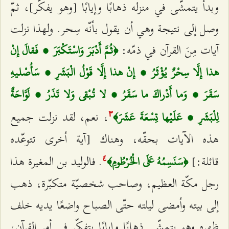
وبدأ يتمشّى في منزله ذهابًا وإيابًا [وهو يفكّر]، ثمّ
وصل إلى نتيجة وهي أن يقول بأنّه سِحر. ولهذا نزلت
آيات مِنَ القرآن في ذمّه:
﴿ثُمَّ أَدْبَرَ وَاسْتَكْبَرَ ، فَقالَ إِنْ
هذا إِلَّا سِحْرٌ يُؤْثَرُ ، إِنْ هذا إِلَّا قَوْلُ الْبَشَرِ ، سَأُصْليهِ
سَقَرَ ، وَما أَدْراكَ ما سَقَرُ ، لا تُبْقي‌ وَلا تَذَرُ ، لَوَّاحَةٌ
، نعم، لقد نزلت جميع
لِلْبَشَرِ ، عَلَيْها تِسْعَةَ عَشَرَ﴾
٣
هذه الآيات بحقّه، وهناك [آية أخرى تتوعّده
قائلة:]
. فالوليد بن المغيرة هذا
﴿سَنَسِمُهُ عَلَى الْخُرْطُومِ﴾
٤
رجل مكّة العظيم، وصاحب شخصيّة متكبّرة، ذهب
إلى بيته وأمضى ليلته حتّى الصباح واضعًا يديه خلف
ظهره وهو يتمشّى ذهابًا وإيابًا يتفكّر في أمر القرآن،