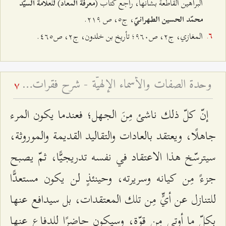
البراهين القاطعة بشأنها، راجع كتاب (
)
معرفة المعاد
للعلّامة السيّد
، ج٥، ص ٢۱٩.
محمّد الحسين الطهرانيّ
المغازي، ج٢، ص٩٦۰؛ تأريخ بن خلدون، ج٢، ص٤٦٥.
وحدة الصفات والأسماء الإلهيّة - شرح فقرات مِن دعاء الافتتاح – الجلسة الثالثة
7
إنّ كلّ ذلك ناشئ مِنَ الجهل؛ فعندما يكون المرء
جاهلًا، ويعتقد بالعادات والتقاليد القديمة والموروثة،
سيترسّخ هذا الاعتقاد في نفسه تدريجيًّا، ثمّ يصبح
جزءً مِن كيانه وسريرته، وحينئذٍ لن يكون مستعدًّا
للتنازل عن أيٍّ مِن تلك المعتقدات، بل سيدافع عنها
بكلّ ما أوتي مِن قوّة، وسيكون حاضرًا للدفاع عنها