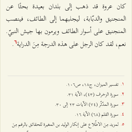
كان عروة قد ذهب إلى بلدان بعيدة بحثًا عن
المنجنيق والدبّابة، ليجلبهما إلى الطائف، فينصب
المنجنيق على أسوار الطائف ويرمون بها جيش النبيّ.
نعم، لقد كان الرجل على هذه الدرجة مِنَ الدراية
.
٦
تفسير الميزان، ج۱۸، ص۱۰٦.
سورة الزخرف (٤٣)، الآية ٣۱.
سورة المدّثّر (۷٤) الآيات ٢٣ إلى ٣۰.
سورة القلم (٦۸) الآية ۱٦.
لمزيد مِنَ الاطّلاع على إنكار الوليد بن المغيرة للحقائق بالرغم مِنَ