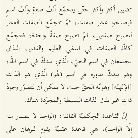
تضيق أكثر وأكثر حتّى يتجمّع ألفُ صفةٍ وألفُ اسمٍ
فيصبحوا عشر صفات، ثمّ تتجمّع الصفات العشر
لتصبح صفتين، ثمّ تصبح صفةً واحدة؛ فتتجمّع
كافّة الصفات في اسمَي العليم والقدير، اللذان
يجتمعان في اسم الحيّ، الّذي يندكّ في اسم الله،
وهو يندكّ بدوره في اسم (هُو) الّذي هو الذات
[الإلهيّة] وهويّة الحقّ حيث لا يمكن أن يُتصوّر وجودُ
ذاتٍ غير تلك الذات البسيطة والمجرّدة هناك.
إنّ القاعدة الحِكميّة القائلة: (الواحد لا يصدر منه
إلّا الواحد)، هي قاعدة عقليّة يقوم البرهان على