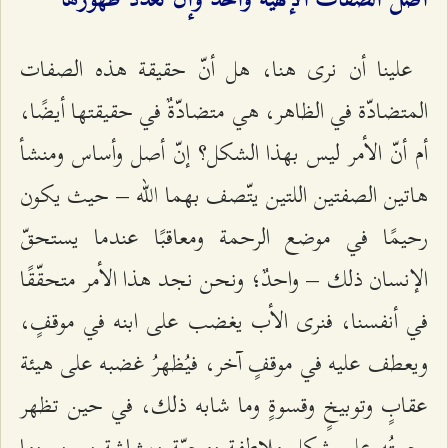
أصل الصفات الإلهيّة واحد وإن تعدّد ظهورها
علينا أن نرى هنا، هل أنّ حقيقة هذه الصفات
المتضادّة في الظاهر، هي متضادّةٌ في حقيقتها أيضًا،
أم أنّ الأمر ليس بهذا الشكل؟ إنّ أصل وأساس ومنشأ
هاتين الصفتين اللتين يتّصف بهما الله – حيث يكون
رحيمًا في موضع الرحمة ومعاقبًا عندما يستحقّ
الإنسان ذلك – واحدٌ؛ ونحن نجد هذا الأمر متحقّقًا
في أنفسنا، فنرى الأب يغضب على ابنه في موقفٍ،
ويعطف عليه في موقفٍ آخر، فيُظهرُ غضبه على هيئة
عقابٍ وتوبيخٍ وقسوةٍ وما شابه ذلك، في حين تظهر
رحمتُه على شكل ملاطفةٍ ومحبّةٍ وبشاشةٍ وسرورٍ وما