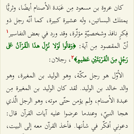
كان عروة بن مسعود مِن عَبَدة الأصنام أيضًا، وثريًّا
يمتلك البساتين، وله عشيرة كبيرة، كما أنّه رجل ذو
فِكرٍ نافذ وشخصيّةٍ مؤثّرة، وقد ورد في بعض التفاسير
۱
أنّ المقصود مِن آية:
﴿وَقالُوا لَوْلا نُزِّلَ هذَا الْقُرْآنُ عَلى‌
، رجلان:
رَجُلٍ مِنَ الْقَرْيَتَيْنِ عَظيمٍ﴾
٢
الأوّل هو رجل مكّة، وهو الوليد بن المغيرة، وهو
والد خالد بن الوليد. لقد كان الوليد بن المغيرة مِن
عبدة الأصنام، ولم يؤمن حتّى موته، وهو الرجل الّذي
هجا النبيّ، وعندما عرضوا عليه آيات القرآن قال:
دعوني أفكّر في شأنها. فأخذ القرآن معه إلى البيت،