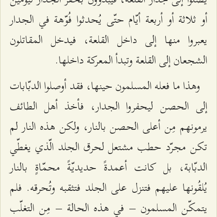
أو ثلاثة أو أربعة أيّام حتّى يُحدثوا فُوّهة في الجدار
يعبروا منها إلى داخل القلعة، فيدخل المقاتلون
الشجعان إلى القلعة وتبدأ المعركة داخلها.
وهذا ما فعله المسلمون حينها، فقد أوصلوا الدبّابات
إلى الحصن ليحفروا الجدار، فأخذ أهل الطائف
يرمونهم مِن أعلى الحصن بالنار، ولكن هذه النار لم
تكن مجرّد حطب مشتعل لحرق الجلد الّذي يغطّي
الدبّابة، بل كانت أعمدةً حديديّةً محمّاةٍ بالنار
يُلقُونها عليهم فتنزل على الجلد فتثقبه وتُحرقه. فلم
يتمكّن المسلمون – في هذه الحالة – مِن التغلّب