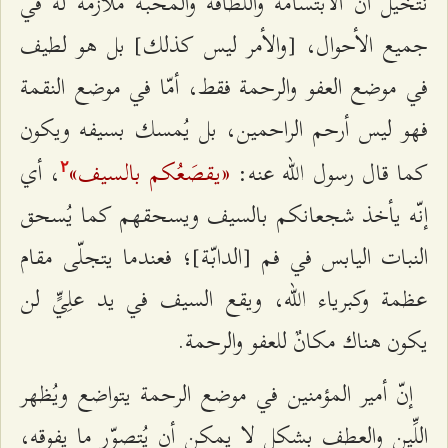
نتخيّل أنّ الابتسامة واللطافة والمحبّة ملازمة له في
جميع الأحوال، [والأمر ليس كذلك] بل هو لطيف
في موضع العفو والرحمة فقط، أمّا في موضع النقمة
فهو ليس أرحم الراحمين، بل يُمسك بسيفه ويكون
«يقصَعُكم بالسيف»
كما قال رسول الله عنه:
، أي
٢
إنّه يأخذ شجعانكم بالسيف ويسحقهم كما يُسحق
النبات اليابس في فم [الدابّة]؛ فعندما يتجلّى مقام
عظمة وكبرياء الله، ويقع السيف في يد علِيٍّ لن
يكون هناك مكانٌ للعفو والرحمة.
إنّ أمير المؤمنين في موضع الرحمة يتواضع ويُظهر
اللِّين والعطف بشكل لا يمكن أن يُتصوّر ما يفوقه،