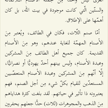
والستّين الّتي كانت موجودة في بيت الله، بل كان
أهمّها على الإطلاق.
أمّا صنم اللّات، فكان في الطائف، ويُعتبر مِنَ
الأصنام المهمّة للغاية عندهم، وهو مِنَ الأصنام
القديمة. كان جميع أهل الطائف مِنَ المشركين
وعبدة الأصنام، وليس بينهم أحدٌ يهوديًّا أو نصرانيًّا،
إلّا أنّهم مِنَ المشركين وعبدة الأصنام المتعصّبين
المستعدّين للقيام بكلّ شيء مِن أجل الصنم، فهم
يعتبرونه ذا تأثير في حياتهم. لقد بلغت كثرة هداياهم
مِنَ الذهب والمجوهرات (للات) حدًّا جعلهم يحفرون