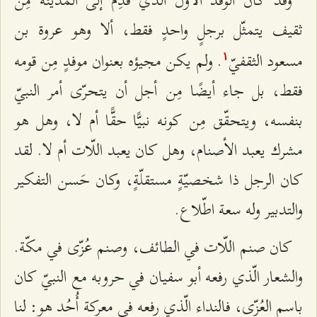
وقد كان الوفد الأوّل الّذي قدِم إلى المدينة مِن
ثقيف يتمثّل برجلٍ واحدٍ فقط، ألا وهو عروة بن
مسعود الثقفيّ
. ولم يكن مجيؤه بعنوان موفدٍ مِن قومه
۱
فقط، بل جاء أيضًا مِن أجل أن يتحرّى أمر النبيّ
بنفسه، ويتحقّق مِن كونه نبيًّا حقًّا أم لا، وهل هو
مشرك يعبد الأصنام، وهل كان يعبد اللّات أم لا. لقد
كان الرجل ذا شخصيّةٍ مستقلّةٍ، وكان حَسن التفكير
والتدبير وله سعة اطّلاع.
كان صنم اللّات في الطائف، وصنم عُزّى في مكّة.
والشعار الّذي رفعه أبو سفيان في حروبه مع النبيّ كان
باسم العُزّى، فالنداء الّذي رفعه في معركة أُحُد هو: لنا