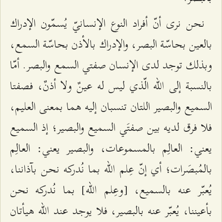
نحن نرى أنّ أفراد النوع الإنسانيّ يُسمّون الإدراك
بالعين بحاسّة البصر، والإدراك بالأذن بحاسّة السمع،
وبذلك توجد لدى الإنسان صفتي السمع والبصر. أمّا
بالنسبة إلى الله الّذي ليس له عينٌ ولا أذنٌ، فصفتا
السميع والبصير اللتان تنسبان إليه هما بمعنى العليم،
فلا فرق لديه بين صفتَي السميع والبصير؛ إذ السميع
يعني: العالِم بالمسموعات، والبصير يعني: العالِم
بالمُبصَرات؛ أي إنّ عِلم الله بما نُدركه نحن بآذاننا،
يُعبّر عنه بالسميع، [وعِلم الله] بما نُدركه نحن
بأعيننا، يُعبّر عنه بالبصير، فلا يوجد عند الله هيأتان