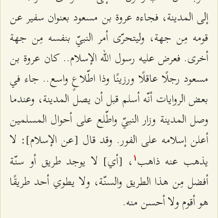
إلى المدينة، فجاءه عروة بن مسعود بعنوان سفير عن
قومه مِن جهة، وليتحرّى أمر النبيّ بنفسه مِن جهة
أخرى. فعرض عليه رسول الله الإسلام.. كان عروة بن
مسعود رجلًا عاقلًا ورزينًا وذا اطّلاعٍ واسع.. جاء في
بعض الروايات أنّه أسلم قبل أن يصل المدينة، وعندما
وصل المدينة وزار النبيّ واطّلع على أحوال المسلمين
أعلن إسلامه على الفور. وقد قال [عن الإسلام]: لا
يذهب عنه ذاهب
، [أي] لا يوجد طريق أو سنّة
۱
أفضل مِن هذا الطريق والسنّة، ولا يطوي أحد طريقًا
هو أقوم ولا أحسن منه.