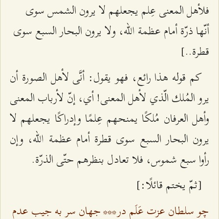
فلأهل المعنى عِلم يجعلهم لا يرون الشمس سوى
أنّها ذرّة أمام عظمة الله، ولا يرون البحار السبع سوى
قطرة..]
كم قوله هذا رائع، فهو يقول: أنَّى لأهل الصورة أن
يرو المُلك الّذي لأهل المعنى! أي، إنّ لأرباب المعنى
وأهل العرفان مُلكًا يمنحهم عِلمًا وإدراكًا يجعلهم لا
يرون البحار السبع سوى قطرة أمام عظمة الله، وإن
رأوا سبع شموس، فلا تعادل بنظرهم حتّى الذرّة.
[ثمّ يختم قائلًا:]
چو سلطان عزت عَلَم در
***
جهان سر به جيب عدم