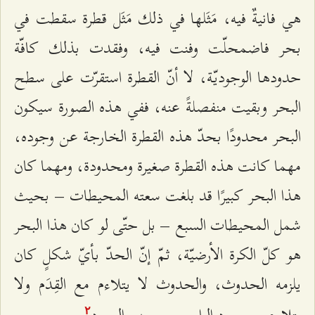
هي فانيةٌ فيه، مَثَلها في ذلك مَثَل قطرة سقطت في
بحر فاضمحلّت وفنت فيه، وفقدت بذلك كافّة
حدودها الوجوديّة، لا أنّ القطرة استقرّت على سطح
البحر وبقيت منفصلةً عنه، ففي هذه الصورة سيكون
البحر محدودًا بحدّ هذه القطرة الخارجة عن وجوده،
مهما كانت هذه القطرة صغيرة ومحدودة، ومهما كان
هذا البحر كبيرًا قد بلغت سعته المحيطات – بحيث
شمل المحيطات السبع – بل حتّى لو كان هذا البحر
هو كلّ الكرة الأرضيّة، ثمّ إنّ الحدّ بأيّ شكلٍ كان
يلزمه الحدوث، والحدوث لا يتلاءم مع القِدَم ولا
يتلاءم مع وجود الواجب ووجوب الوجود
.
٢