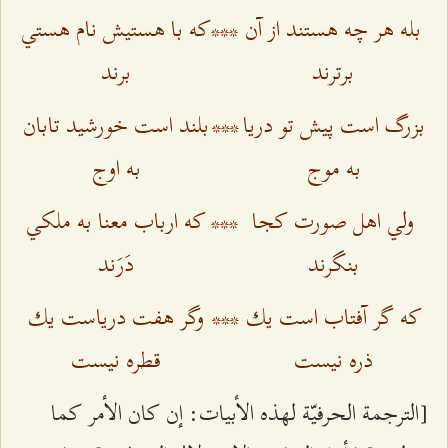
بله هر چه هستند از آن
***
كه با هستيش نام هستي
برترند
برند
بزرگ است پيش تو دريا
***
بلند است خورشيد تابان
به موج
به اوج
ولي اهل صورت كجا
***
كه ارباب معنا به ملكي
بنگرند
دَرَند
كه گر آفتاب است يك
***
وگر هفت درياست يك
ذره نيست
قطره نيست
[الترجمة الحرفيّة لهذه الأبيات: إن كان الأمر كما