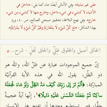
على غير مباينة»
«داخل في
. وفي الأمالي أيضًا جاء كما يلي:
الأشياء لا كشيء في شيء داخل، وخارج منها لا كشيء مِن شيء
خارج»
. وفي نهج البلاغة، تحقيق صبحي الصالح، ص ٤۰، ورد
«مَعَ كُلِّ شَيْءٍ لَا بِمُقَارَنَةٍ وغَيْرُ كُلِّ شَيْءٍ لَا بِمُزَايَلَةٍ»
بهذا الشكل:
.
الخَالقُ أصيلٌ والمخلوق ظِلِّيٌّ والخَلق تَجَلٍّ - شرح فقرات مِن دعاء الافتتاح – الجلسة السادسة
5
إنّ جميع الموجودات عبارة عن ظلّ الله، والله هو
ذو الظّل، يقول الله في هذه الآية القرآنيّة
المباركة:
﴿أَلَمْ تَرَ إِلى‌ رَبِّكَ كَيْفَ مَدَّ الظِّلَّ وَلَوْ شاءَ لَجَعَلَهُ
، إنّها آيةٌ عجيبةٌ
ساكِنًا ثُمَّ جَعَلْنَا الشَّمْسَ عَلَيْهِ دَليلًا﴾
۱
حقًّا، فهي تستطيع وحدها أن تفتح على الإنسان