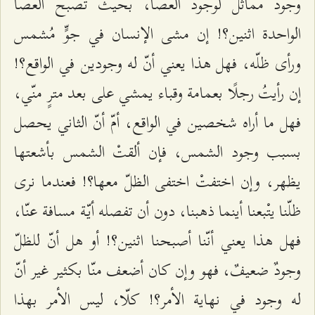
وجود مماثل لوجود العصا، بحيث تصبح العصا
الواحدة اثنين؟! إن مشى الإنسان في جوٍّ مُشمس
ورأى ظلّه، فهل هذا يعني أنّ له وجودين في الواقع؟!
إن رأيتُ رجلًا بعمامة وقباء يمشي على بعد مترٍ منّي،
فهل ما أراه شخصين في الواقع، أمّ أنّ الثاني يحصل
بسبب وجود الشمس، فإن ألقتْ الشمس بأشعتها
يظهر، وإن اختفتْ اختفى الظلّ معها؟! فعندما نرى
ظلّنا يتْبعنا أينما ذهبنا، دون أن تفصله أيّة مسافة عنّا،
فهل هذا يعني أنّنا أصبحنا اثنين؟! أو هل أنّ للظلّ
وجودٌ ضعيفٌ، فهو وإن كان أضعف منّا بكثير غير أنّ
له وجود في نهاية الأمر؟! كلّا، ليس الأمر بهذا