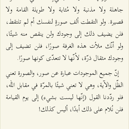
جاهلة ولا مذنبة ولا مُثابة ولا طويلة القامة ولا
قصيرة. ولو التقطت ألف صورةٍ لنفسك أم لم تلتقط،
فلن يضيف ذلك إلى وجودك ولن ينقص منه شيئًا،
ولو أنّك ملأت هذه الغرفة صورًا، فلن تضيف إلى
وجودك مثقال ذرّة، لأنّها لا تتعدّى كونها صورًا.
إنّ جميع الموجودات عبارة عن صور، والصورة تعني
الظّل والآية، وهي لا تعني شيئًا بالمرّة في مقابل الله،
فلو ردّدنا القول (إنّها ليست بشيء) إلى يوم القيامة
فلن نُلام على ذلك أبدًا، أليس كذلك!