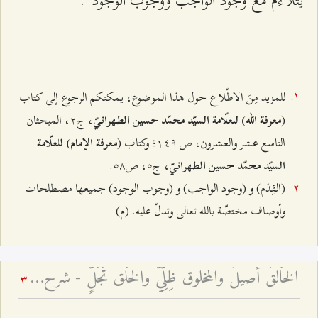
للمزيد مِنَ الاطّلاع حول هذا الموضوع، يمكنكم الرجوع إلى كتاب
(
، ج٢، المبحثان
معرفة الله) للعلّامة السيّد محمّد حسين الطهرانيّ
التاسع عشر والعشرون، ص ۱٤٩؛ وكتاب (
معرفة الإمام) للعلّامة
، ج٥، ص٥۸.
السيّد محمّد حسين الطهرانيّ
(القِدَم) و (وجود الواجب) و (وجوب الوجود) جميعها مصطلحات
وأوصاف مختصّة بالله تعالى وتدلّ عليه. (م)
الخَالقُ أصيلٌ والمخلوق ظِلِّيٌّ والخَلق تَجَلٍّ - شرح فقرات مِن دعاء الافتتاح – الجلسة السادسة
3