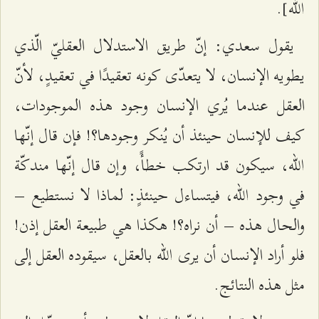
الله].
يقول سعدي: إنّ طريق الاستدلال العقليّ الّذي
يطويه الإنسان، لا يتعدّى كونه تعقيدًا في تعقيدٍ، لأنّ
العقل عندما يُري الإنسان وجود هذه الموجودات،
كيف للإنسان حينئذ أن يُنكر وجودها؟! فإن قال إنّها
الله، سيكون قد ارتكب خطأً، وإن قال إنّها مندكّة
في وجود الله، فيتساءل حينئذٍ: لماذا لا نستطيع –
والحال هذه – أن نراه؟! هكذا هي طبيعة العقل إذن!
فلو أراد الإنسان أن يرى الله بالعقل، سيقوده العقل إلى
مثل هذه النتائج.