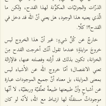
الذرّات والجزئيّات المكوِّنة لهذا القدح، ولكن ما
الّذي يعنيه هذا الوجود، هل يعني أنّ الله قد دخل في
القدح؟! كلّا.
خارجٌ عن كُلِّ شيءٍ: غير أنّ هذا الخروج ليس
خروجَ مزايلةٍ؛ عندما تقول أنّك أخرجت القدح مِنَ
الخزانة، تكون بذلك قد أَزلته وفصلته عنها، فالإزالة
تعني الانفصال؛ أمّا خروج الله عن الأشياء ليس
بمعنى المزايلة، بل معناه أنّ جميع الموجودات عبارة
عن أشباحٍ وأنّ طبيعتها طبيعةٌ تعلّقيّة وربطيّة، لا أنّها
موجوداتٌ مستقلّة لها ارتباط مع الله، لأنّه لو كان