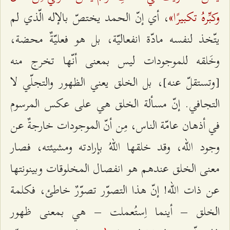
وكبِّرهُ تكبيرًا»
، أي إنّ الحمد يختصّ بالإله الّذي لم
يتّخذ لنفسه مادّة انفعاليّة، بل هو فعليّةٌ محضة،
وخَلقه للموجودات ليس بمعنى أنّها تخرج منه
[وتستقلّ عنه]، بل الخلق يعني الظهور والتجلّي لا
التجافي. إنّ مسألة الخلق هي على عكس المرسوم
في أذهان عامّة الناس، مِن أنّ الموجودات خارجةٌ عن
وجود الله، وقد خلقها اللهُ بإرادته ومشيئته، فصار
معنى الخلق عندهم هو انفصال المخلوقات وبينونتها
عن ذات الله! إنّ هذا التصوّر تصوّرٌ خاطئ، فكلمة
الخلق – أينما اِستُعملت – هي بمعنى ظهور