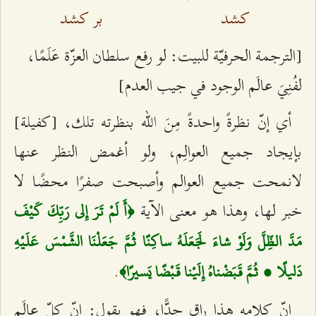
كشد
بر كشد
[الترجمة الحرفيّة للبيت: لو رفع سلطان العزّة عَلَمًا،
لفُنِيَ عالَم الوجود في جيب العدم]
أي إنّ نظرةً واحدةً مِنَ الله بنظرته تلك، [كفيلة]
بإيجاد جميع العوالِم، ولو أغمض النظر عنها
لانمحت جميع العوالم وأصبحت صفرًا محضًا لا
خبر لها، وهذا هو معنى الآية
﴿أَ لَمْ تَرَ إِلى‌ رَبِّكَ كَيْفَ
مَدَّ الظِّلَّ وَلَوْ شاءَ لَجَعَلَهُ ساكِنًا ثُمَّ جَعَلْنَا الشَّمْسَ عَلَيْهِ
.
دَليلًا ، ثُمَّ قَبَضْناهُ إِلَيْنا قَبْضًا يَسيرًا﴾
إنّ كلامه هذا راقٍ جدًّا، فهو يقول: إنّ كلّ عالَم