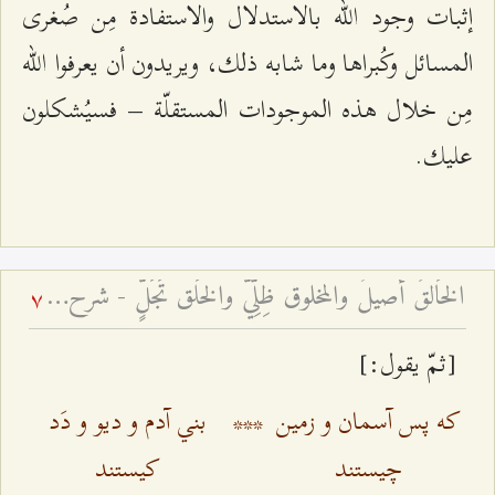
إثبات وجود الله بالاستدلال والاستفادة مِن صُغرى
المسائل وكُبراها وما شابه ذلك، ويريدون أن يعرفوا الله
مِن خلال هذه الموجودات المستقلّة – فسيُشكلون
عليك.
الخَالقُ أصيلٌ والمخلوق ظِلِّيٌّ والخَلق تَجَلٍّ - شرح فقرات مِن دعاء الافتتاح – الجلسة السادسة
7
[ثمّ يقول:]
كه پس آسمان و زمين
***
بني آدم و ديو و دَد
چيستند
كيستند