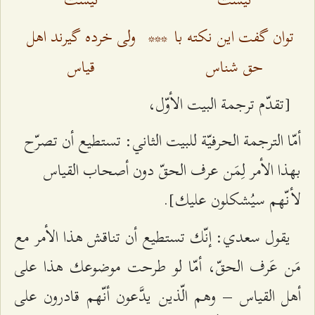
توان گفت اين نكته با
***
ولى خرده گيرند اهل
حق شناس
قياس
[تقدّم ترجمة البيت الأوّل،
أمّا الترجمة الحرفيّة للبيت الثاني: تستطيع أن تصرّح
بهذا الأمر لِمَن عرف الحقّ دون أصحاب القياس
لأنّهم سيُشكلون عليك].
يقول سعدي: إنّك تستطيع أن تناقش هذا الأمر مع
مَن عَرف الحقّ، أمّا لو طرحت موضوعك هذا على
أهل القياس – وهم الّذين يدَّعون أنّهم قادرون على