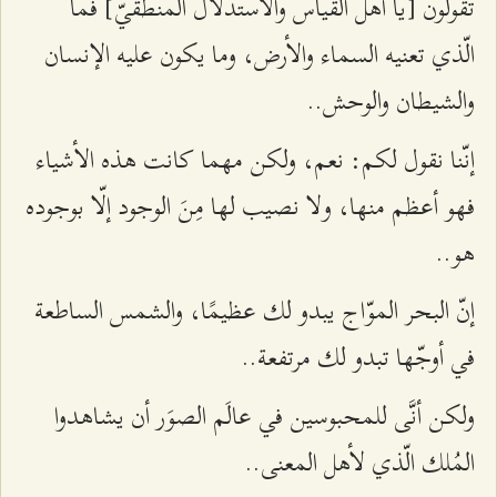
تقولون [يا أهل القياس والاستدلال المنطقيّ] فما
الّذي تعنيه السماء والأرض، وما يكون عليه الإنسان
والشيطان والوحش..
إنّنا نقول لكم: نعم، ولكن مهما كانت هذه الأشياء
فهو أعظم منها، ولا نصيب لها مِنَ الوجود إلّا بوجوده
هو..
إنّ البحر الموّاج يبدو لك عظيمًا، والشمس الساطعة
في أوجّها تبدو لك مرتفعة..
ولكن أنَّى للمحبوسين في عالَم الصوَر أن يشاهدوا
المُلك الّذي لأهل المعنى..