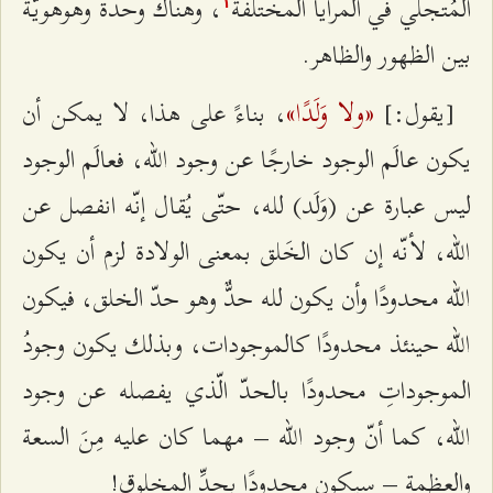
المُتجلّي في المرايا المختلفة
، وهناك وحدة وهوهويّة
۱
بين الظهور والظاهر.
«ولا وَلَدًا»
[يقول:]
، بناءً على هذا، لا يمكن أن
يكون عالَم الوجود خارجًا عن وجود الله، فعالَم الوجود
ليس عبارة عن (وَلَد) لله، حتّى يُقال إنّه انفصل عن
الله، لأنّه إن كان الخَلق بمعنى الولادة لزم أن يكون
الله محدودًا وأن يكون لله حدٌّ وهو حدّ الخلق، فيكون
الله حينئذ محدودًا كالموجودات، وبذلك يكون وجودُ
الموجوداتِ محدودًا بالحدّ الّذي يفصله عن وجود
الله، كما أنّ وجود الله – مهما كان عليه مِنَ السعة
والعظمة – سيكون محدودًا بحدِّ المخلوق!