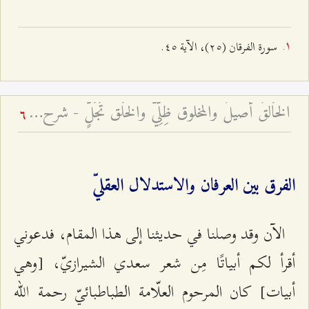
سورة الفرقان (٢٥)، الآية ٤٥.
الخَالقُ أصيلٌ والمخلوق ظِلِّيٌّ والخَلق تَجَلٍّ - شرح فقرات مِن دعاء الافتتاح – الجلسة السادسة
6
الفرق بين العرفان والاستدلال العقليّ
الآن وقد وصلنا في حديثنا إلى هذا المقام، فدعوني
أقرأ لكم أبياتًا مِن شعر سعدي الشيرازيّ، [وهي
أبيات] كان المرحوم العلّامة الطباطبائيّ رحمة الله