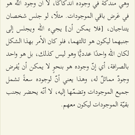
وهي مندكّةٌ في وجوده اندكاكًا، لا أن وجود الله هو
في عَرض باقي الموجودات. مثلًا، لو جلس شخصان
يتناجيان، [فلا يمكن أن] يجيء الله ويجلس إلى
جنبهما ليكون هو ثالثهما، فلو كان الأمر بهذا الشكل
لكان الله واحدًا عدديًّا وهو ليس كذلك، بل هو واحد
بالصرافة، أي إنّ وجوده هو بنحوٍ لا يمكن أن يُفرض
وجودٌ مماثلٌ له، وهذا يعني أنّ لوجوده سعةً تشمل
جميع الموجودات وتضمّها إليه، لا أنّه يحضر بجنب
بقيّة الموجودات ليكون معهم.