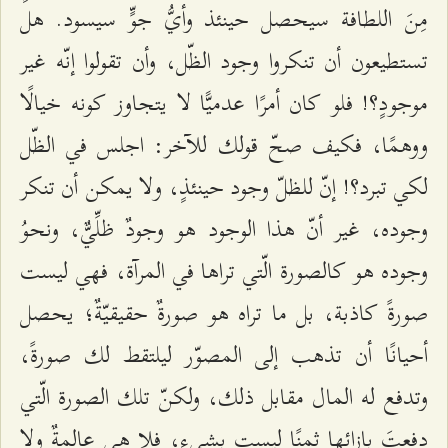
مِنَ اللطافة سيحصل حينئذ وأيُّ جوٍّ سيسود. هل
تستطيعون أن تنكروا وجود الظّل، وأن تقولوا إنّه غير
موجودٍ؟! فلو كان أمرًا عدميًّا لا يتجاوز كونه خيالًا
ووهمًا، فكيف صحّ قولك للآخر: اجلس في الظّل
لكي تبرد؟! إنّ للظلّ وجود حينئذٍ، ولا يمكن أن تنكر
وجوده، غير أنّ هذا الوجود هو وجودٌ ظلِّيٌّ، ونحوُ
وجوده هو كالصورة الّتي تراها في المرآة، فهي ليست
صورةً كاذبة، بل ما تراه هو صورةٌ حقيقيّةٌ؛ يحصل
أحيانًا أن تذهب إلى المصوّر ليلتقط لك صورةً،
وتدفع له المال مقابل ذلك، ولكنّ تلك الصورة الّتي
دفعتَ بإزائها ثمنًا ليست بشيءٍ، فلا هي عالمةٌ ولا