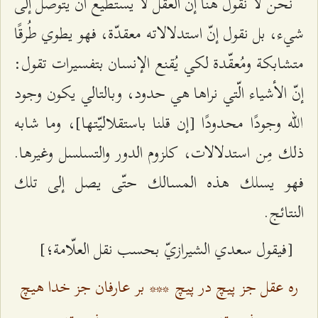
نحن لا نقول هنا إنّ العقل لا يستطيع أن يتوصّل إلى
شيء، بل نقول إنّ استدلالاته معقدّة، فهو يطوي طُرقًا
متشابكة ومُعقّدة لكي يُقنع الإنسان بتفسيرات تقول:
إنّ الأشياء الّتي نراها هي حدود، وبالتالي يكون وجود
الله وجودًا محدودًا [إن قلنا باستقلاليّتها]، وما شابه
ذلك مِن استدلالات، كلزوم الدور والتسلسل وغيرها.
فهو يسلك هذه المسالك حتّى يصل إلى تلك
النتائج.
[فيقول سعدي الشيرازيّ بحسب نقل العلّامة؛]
ره عقل جز پيچ در پيچ
***
بر عارفان جز خدا هيچ
نيست
نيست