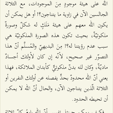
الله على هيئة موجودٍ مِنَ الموجودات، مع الثلاثة
الجالسين الآن في زاوية ما يتناجون؟! أو هل يمكن أن
يكون الله معهم على هيئة مَلَكٍ له شكلٌ وصورةٌ
ملكوتيّةٌ، بحيث تكون هذه الصورة الملكوتيّة هي
سبب عدم رؤيتنا له؟! مِنَ البديهيّ والمُسلَّم أنّ هذا
التصوّر غير صحيح، لأنّه إن كان لأولئك أجسادٌ
ماديّةٌ، وكان لله بدنٌ ملكوتيٌّ كأبدان الملائكة، فهذا
يعني أنّ الله محدودٌ بحدٍّ يفصله عن أولئك النفرين أو
الثلاثة الّذين يتناجون الآن، والحال أنّ الله لا يمكن
أن تحيطه الحدود.
فكيف يمكن حينئذ تفسير أنّ الله رابعُ كلّ ثلاثة