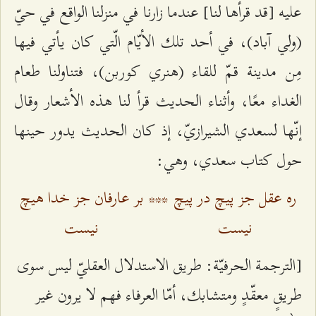
عليه [قد قرأها لنا] عندما زارنا في منزلنا الواقع في حيّ
(ولي آباد)، في أحد تلك الأيّام الّتي كان يأتي فيها
مِن مدينة قمّ للقاء (هنري كوربن)، فتناولنا طعام
الغداء معًا، وأثناء الحديث قرأ لنا هذه الأشعار وقال
إنّها لسعدي الشيرازيّ، إذ كان الحديث يدور حينها
حول كتاب سعدي، وهي:
ره عقل جز پيچ در پيچ
***
بر عارفان جز خدا هيچ
نيست
نيست
[الترجمة الحرفيّة: طريق الاستدلال العقليّ ليس سوى
طريقٍ معقّدٍ ومتشابك، أمّا العرفاء فهم لا يرون غير