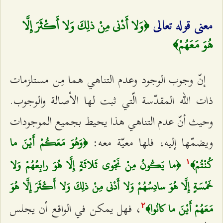
﴿وَلا أَدْنى‌ مِنْ ذلِكَ وَلا أَكْثَرَ إِلَّا
معنى قوله تعالى
هُوَ مَعَهُمْ﴾
إنّ وجوب الوجود وعدم التناهي هما مِن مستلزمات
ذات الله المقدّسة الّتي ثبت لها الأصالة والوجوب.
وحيث أنّ عدم التناهي هذا يحيط بجميع الموجودات
ويضمّها إليه، فلها معيّة معه:
﴿وَهُوَ مَعَكُمْ أَيْنَ ما
كُنْتُمْ﴾
﴿ما يَكُونُ مِنْ نَجْوى‌ ثَلاثَةٍ إِلَّا هُوَ رابِعُهُمْ وَلا
۱
خَمْسَةٍ إِلَّا هُوَ سادِسُهُمْ وَلا أَدْنى‌ مِنْ ذلِكَ وَلا أَكْثَرَ إِلَّا هُوَ
، فهل يمكن في الواقع أن يجلس
مَعَهُمْ أَيْنَ ما كانُوا﴾
٢