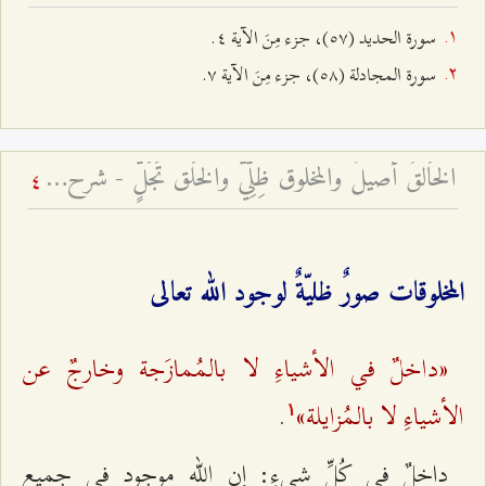
سورة الحديد (٥۷)، جزء مِنَ الآية ٤.
سورة المجادلة (٥۸)، جزء مِنَ الآية ۷.
الخَالقُ أصيلٌ والمخلوق ظِلِّيٌّ والخَلق تَجَلٍّ - شرح فقرات مِن دعاء الافتتاح – الجلسة السادسة
4
المخلوقات صورٌ ظليّةٌ لوجود الله تعالى
«داخلٌ في الأشياءِ لا بالمُمازَجة وخارجٌ عن
الأشياءِ لا بالمُزايلة»
.
۱
داخلٌ في كُلِّ شيءٍ: إن الله موجود في جميع