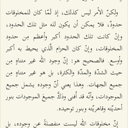
ولكنّ الأمر ليس كذلك، إذ لَمّا كان للمخلوقات
حدودٌ، فلا يمكن أن يكون لله مثل تلك الحدود،
وإنْ كانت تلك الحدود أكبر وأعظم مِن حدود
المخلوقات، وإنْ كان الحزام الّذي يحيط به أكبر
وأوسع. فالصحيح هو: إنّ وجود الله غير متناهٍ مِن
حيث الشدّة والمدّة والكثرة، بل هو غير متناهٍ مِن
جميع الجهات. وهذا يعني أنّ وجوده يشمل جميع
الموجودات، وأنّه قد أَفنى ودَكَّ جميعَ الموجودات بنور
أحديّته وقاهريّته وبنور توحيده.
إنّ مخلوقات الله ليست منفصلةً عن وجوده، بل