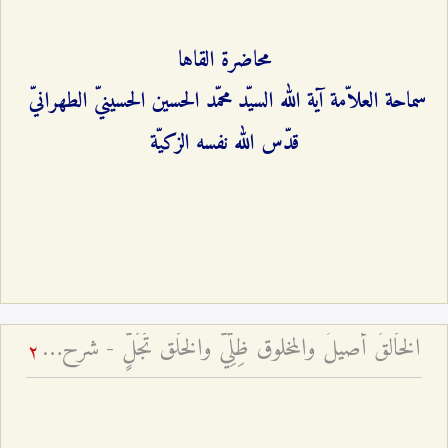
محاضرة القاها
سماحة العلاّمة آية الله السيّد محمّد الحسين الحسينيّ الطهرانيّ
قدّس الله نفسه الزكيّة
الخَالقُ أصيلٌ والمخلوق ظِلِّيٌّ والخَلق تَجَلٍّ - شرح فقرات مِن دعاء الافتتاح – الجلسة السادسة
2