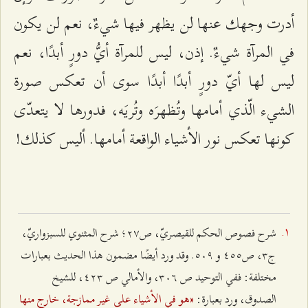
أدرت وجهك عنها لن يظهر فيها شيءٌ، نعم لن يكون
في المرآة شيءٌ. إذن، ليس للمرآة أيُّ دورٍ أبدًا، نعم
ليس لها أيّ دورٍ أبدًا أبدًا سوى أن تعكس صورة
الشيء الّذي أمامها وتُظهرَه وتُريَه، فدورها لا يتعدّى
كونها تعكس نور الأشياء الواقعة أمامها. أليس كذلك!
شرح فصوص الحكم للقيصريّ، ص٢۷؛ شرح المثنوي للسبزواريّ،
ج٣، ص٤٥٥ و ٥۰٩. وقد ورد أيضًا مضمون هذا الحديث بعبارات
مختلفة: ففي التوحيد ص ٣۰٦، والأمالي ص ٤٢٣، للشيخ
«هو في الأشياء على غير ممازجة، خارج منها
الصدوق، ورد بعبارة: