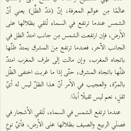
عالَمًا مِن عوالم المعرفة، إنّ (مَدّ الظِّل) يعني أنّ
الشمس عندما ترتفع في السماء تُلقي بظلالها على
الأرض، فإن ارتفعت الشمس مِن جانب امتدّ الظل في
الجانب الآخر، فعندما ترتفع مِنَ المشرق يمتدّ ظلّها
باتجاه المغرب، وإن مالت إلى طرف المغرب امتدّ
ظلّها باتجاه المشرق، حتّى إذا ما غربت اختفى الظّل
بالمرّة، والعجيب في الأمر أنّ هذا الظلّ ليس له أيّ
ثقلٍ، نعم ليس ثقيلًا أبدًا.
عندما ترتفع الشمس في السماء، تُلقي الأشجار في
فصلَي الربيع والصيف بظلالها على الأرض، فأيّ نوعٍ