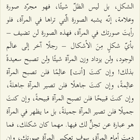
الشكل، بل ليس الظلّ شيئًا، فهو مجرّد صورة
وعلامة، إنّه يشبه الصورة الّتي تراها في المرآة، فلو
رأيتَ صورتك في المرآة، فهذه الصورة لن تضيف –
بأيّ شكلٍ مِنَ الأشكال – رجلًا آخر إلى عالَم
الوجود، ولن يزداد وزن المرآة شيئًا ولن تصبح سعيدةً
بذلك! وإن كنتَ [أنت] عالِمًا فلن تصبح المرآة
عالِمةً، وإن كنتَ جاهلًا فلن تصير المرآة جاهلةً،
وإن كنتَ قبيحًا فلن تصبح المرآة قبيحةً، وإن كنتَ
جميلًا فلن تصير المرآة جميلةً، بل ما يظهر في المرآة
هو عبارة عن تجلٍّ لك فيها. مهما كان شكلك، فما
دمتَ أمام المرآة، سوف تعكس المرآة صورتك، وإن