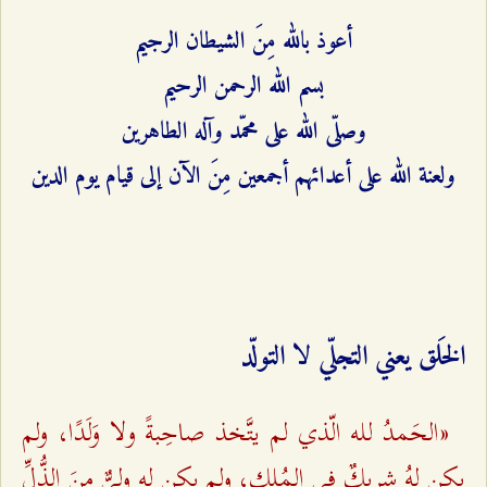
أعوذ بالله مِنَ الشيطان الرجيم
بسم الله الرحمن الرحيم
وصلّى الله على محمّد وآله الطاهرين
ولعنة الله على أعدائهم أجمعين مِنَ الآن إلى قيام يوم الدين
الخَلق يعني التجلّي لا التولّد
«الحَمدُ لله الّذي لم يتَّخذ صاحِبةً ولا وَلَدًا، ولم
يكن لهُ شريكٌ في المُلكِ، ولم يكن له وليٌّ مِنَ الذُّلِّ