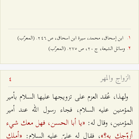
ابن إسحاق، محمد، سيرة ابن اسحاق، ص ٢٤٦. (المعرّب)
وسائل الشيعة، ج ٢۰، ص ٢۷٥. (المعرّب)
الزواج والمهر
4
ولهذا، عُقد العزم على تزويجها عليها السلام بأمير
المؤمنين عليه السلام، فجاء رسول الله عند أمير
«يا أبا الحسن، فهل معك شيء
المؤمنين، وقال له:
أزوّجك به؟»
«أملك
، فقال له عليّ عليه السلام: