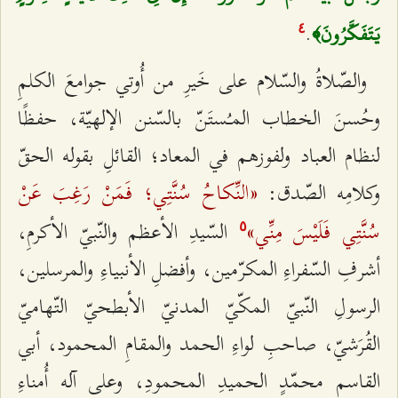
.
يَتَفَكَّرُونَ﴾
٤
والصّلاةُ والسّلام على خَيرِ من أُوتي جوامعَ الكلمِ
وحُسنَ الخطاب المـُستَنّ بالسّنن الإلهيّة، حفظًا
لنظام العباد ولفوزهم في المعاد؛ القائلِ بقوله الحقّ
«النِّكاحُ سُنَّتِي؛ فَمَنْ رَغِبَ عَنْ
وكلامِه الصّدق:
سُنَّتِي فَلَيْسَ مِنِّي»
السّيدِ الأعظم والنّبيّ الأكرمِ،
٥
أشرفِ السّفراءِ المكرّمين، وأفضلِ الأنبياءِ والمرسلين،
الرسولِ النّبيّ المكّيّ المدنيّ الأبطحيّ التّهاميّ
القُرَشيّ، صاحبِ لواءِ الحمد والمقامِ المحمود، أبي
‌القاسم محمّدٍ الحميدِ المحمودِ، وعلى آله أُمناءِ