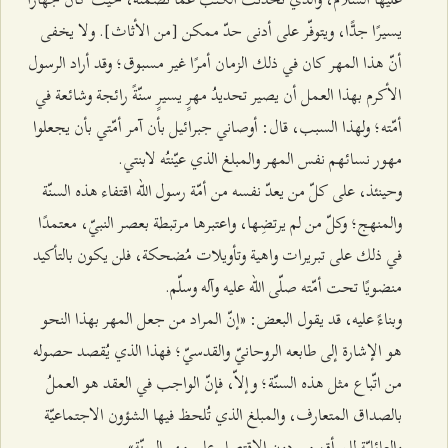
يسيرًا جدًّا، ويتوفّر على أدنى حدّ ممكن [من الأثاث]. ولا يخفى
أنّ هذا المهر كان في ذلك الزمان أمرًا غير مسبوق؛ وقد أراد الرسول
الأكرم بهذا العمل أن يصير تحديدُ مهرٍ يسيرٍ سنّةً رائجة وشائعة في
أمّته؛ ولهذا السبب، قال: أوصاني جبرائيل بأن آمر أمّتي بأن يجعلوا
مهور نسائهم نفس المهر والمبلغ الذي عيّنتُه لابنتي.
وحينئذ، على كلّ من يعدّ نفسه من أمّة رسول الله اقتفاء هذه السنّة
والمنهج؛ وكلّ من لم يرتضِها، واعتبرها مرتبطة بعصر النبيّ، معتمدًا
في ذلك على تبريرات واهية وتأويلات مُضحكة، فلن يكون بالتأكيد
منضويًا تحت أمّته صلّى الله عليه وآله وسلّم.
وبناءً عليه، قد يقول البعض: «إنّ المراد من جعل المهر بهذا النحو
هو الإشارة إلى طابعه الروحانيّ والقدسيّ؛ فهذا الذي يُقصد حصوله
من اتّباع مثل هذه السنّة؛ وإلاّ، فإنّ الواجب في العقد هو العملُ
بالصداق المتعارف، والمبلغ الذي تُلحظ فيها الشؤون الاجتماعيّة
والعائليّة للمرأة، من دون الاقتصار على مهر السنّة».