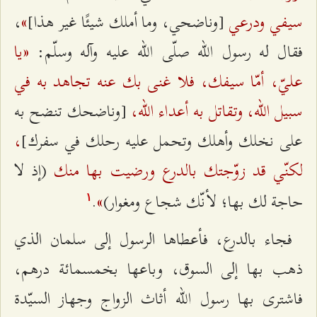
سيفي ودرعي
»
[وناضحي، وما أملك شيئًا غير هذا]
،
«يا
فقال له رسول اللّه صلّى اللّه عليه وآله وسلّم:
عليّ، أمّا سيفك، فلا غنى بك عنه تجاهد به في
سبيل اللّه، وتقاتل به أعداء اللّه،
[وناضحك تنضح به
،
على نخلك وأهلك وتحمل عليه رحلك في سفرك]
لكنّي قد زوّجتك بالدرع ورضيت بها منك
(إذ لا
»
حاجة لك بها؛ لأنّك شجاع ومغوار)
.
۱
فجاء بالدرع، فأعطاها الرسول إلى سلمان الذي
ذهب بها إلى السوق، وباعها بخمسمائة درهم،
فاشترى بها رسول الله أثاث الزواج وجهاز السيّدة