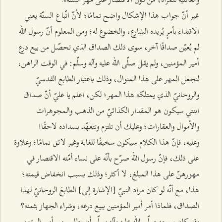
غير أنّ جواب هذا الإشكال واضح تمامًا؛ لأنّ اتّباع السنّة يعني
الاقتداء بأمرٍ يُريده الشارع، والخضوع له؛ ومن المعلوم أنّ رسول الله
لم يُعيّن صداقًا آخر، سوى ذلك الصداق الذي تحصّل من بيع درع
أمير المؤمنين، ولم يقل صلّى الله عليه وآله وسلّم: في الوقت الراهن،
لنجعل المهر على هذا المنوال، وذلك باعتبار الطابع القدسيّ
والروحانيّ الذي يمتلكه هذا المهر؛ لكن، اعلم يا عليّ أنّ صداق
ابنتي سيكون هو المقدار الكذائيّ من الذهب والمجوهرات
والأموال والعقارات؛ وعليك أن تلتزم وتتعهّد بسداده لاحقًا!
وعليه، فإنّ هذا الكلام سيكون سخيفًا للغاية وغير لائق تمامًا؛ وعلاوة
على ذلك، فإنّ رسول الله صرّح بأنّه على نساء أمّته الاقتصار في
مهورهنّ على هذا المبلغ، لا أكثر؛ وذلك بسبب انخفاض قيمته؛
هذا، مع أنّه لو كان مراد النبيّ [الإشارة إلى] الطابعَ الروحانيّ لهذا
الصداق، فلماذا أمر أمير المؤمنين ببيع درعه، وشراء الجهاز بثمنه؟
وقد كان بوسعه صلّى الله عليه وآله وسلّم أن يطلب من أمير المؤمنين