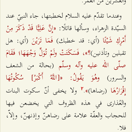
والعشرين من العمر.
وعندما تقدّم عليه السلام لخطبتها، جاء النبيّ عند
«إِنَّ عَلِيًّا قَدْ ذَكَرَ مِنْ
السيّدة الزهراء، وسألها قائلًا:
أَمْرِكِ شَيْئًا
فَمَا تَرَيْنَ
(أي: قد خطبك)
(أي: هل
؟»، فَسَكَتَتْ ولَمْ تُوَلِّ وَجْهَهَا؛ فَقَامَ
تقبلين وتأذنين)
صلّى الله عليه وآله وسلّم
(بحالة من الشعف
وهُوَ يَقُولُ: «[اللَّهُ أَكْبَرُ] سُكُوتُهَا
والسرور)
إِقْرَارُهَا
»
(رضاها)
.
ولا يخفى أنّ سكوت البنات
٢
والعُذارى في هذه الظروف التي يخضعن فيها
للحجاب والعفّة علامة على رضاهنّ وإذنهنّ، وإلاّ،
فلا.