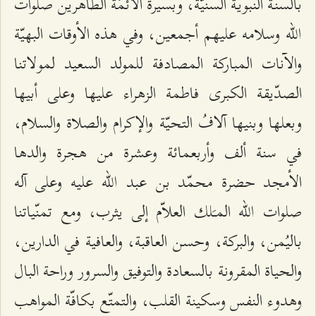
بالسنّة النبويّة السنيّة، وبسيرة الأئمّة الطاهرين صلوات
الله وسلامه عليهم أجمعين، وفي هذه الأوقات البهيّة
والآنات المباركة المصادفة للمولد السعيد لمولاتنا
الصدّيقة الكبرى فاطمة الزهراء عليها وعلى أبيها
وبعلها وبنيها آلافُ التحيّة والإكرام والصلاة والسلام،
في سنة ألف وأربعمائة وعشرة من هجرة والدها
الأمجد حضرة محمّد بن عبد الله عليه وعلى آله
صلوات الله المـَلك العلاّم إلى يثرب، ومع تمنّياتنا
باليُمن، والبركة، وحسن العاقبة، والعافية في الدارين،
والحياة المقرونة بالسعادة والتوفيق والسرور وراحة البال
وهدوء النفس وسكينة القلب، والتمتّع بكافّة المواهب