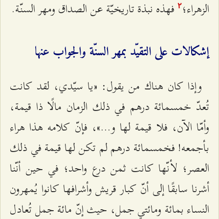
الزهراء؛
فهذه نبذة تاريخيّة عن الصداق ومهر السنّة.
٢
إشكالات على التقيّد بمهر السنّة والجواب عنها
وإذا كان هناك من يقول: «يا سيّدي، لقد كانت
تُعدّ خمسمائة درهم في ذلك الزمان مالًا ذا قيمة،
وأمّا الآن، فلا قيمة لها و...»، فإنّ كلامه هذا هراء
بأجمعه! فخمسمائة درهم لم تكن لها قيمة في ذلك
العصر؛ لأنّها كانت ثمن درع واحد؛ في حين أنّنا
أشرنا سابقًا إلى أنّ كبار قريش وأشرافها كانوا يُمهرون
النساء بمائة ومائتي جمل، حيث إنّ مائة جمل تُعادل