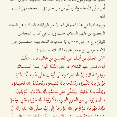
أُمر صلّى الله عليه وآله وسلّم من قبل جبرائيل أن يجعله مهرًا لنساء
أمّته.
وتوجد لدينا في هذا المجال العديدُ من الروايات الصادرة عن السادة
المعصومين عليهم السلام، حيث وردت في كتاب المحاسن
للبرقيّ، ج ٢، ص ٣۱٣ رواية صحيحة السند بهذا المضمون عن
الإمام موسى بن جعفر عليهما السلام جاء فيها:
”عَن مُحمّدِ بنِ أسلَمَ عنِ الحُسينِ بنِ خالِدٍ، قالَ: سَألتُ
أبا الحَسَنِ عليه السّلام عَن مَهرِ السُّنَّةِ کَيفَ صارَ خَمسَمائَةِ
دِرهَمٍ؟ فَقَالَ: إِنَّ اللَّهَ تَبَارَكَ وتَعَالَى أَوْجَبَ عَلَى نَفْسِهِ أَلَّا يُكَبِّرَهُ
مُؤْمِنٌ مِائَةَ تَكْبِيرَةٍ، ويُسَبِّحَهُ مِائَةَ تَسْبِيحَةٍ، ويُحَمِّدَهُ مِائَةَ تَحْمِيدَةٍ،
ويُهَلِّلَهُ مِائَةَ تَهْلِيلَةٍ، ويُصَلِّيَ عَلَى مُحَمَّدٍ وآلِهِ مِائَةَ مَرَّةٍ، ثُمَّ يَقُولَ:
«اللَّهُمَّ زَوِّجْنِي مِنَ الْحُورِ الْعِينِ»، إِلَّا زَوَّجَهُ اللَّهُ حَوْرَاءَ عَيْنٍ، وجَعَلَ
ذَلِكَ مَهْرَهَا؛ ثُمَّ أَوْحَى اللَّهُ عَزَّ وجَلَّ إِلَى نَبِيِّهِ صلّى الله عليه وآله أَنْ
سُنَّ مُهُورَ الْمُؤْمِنَاتِ خَمْسَمِائَةِ دِرْهَمٍ، فَفَعَلَ ذَلِكَ رَسُولُ اللَّهِ صلّى