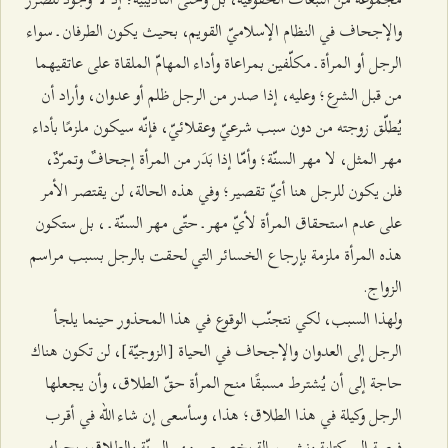
والإجحاف في النظام الإسلاميّ القويم، بحيث يكون الطرفان ـ سواء
الرجل أو المرأة ـ مكلّفين بمراعاة وأداء المهامّ الملقاة على عاتقيهما
من قبل الشرع؛ وعليه، إذا صدر من الرجل ظلم أو عدوان، وأراد أن
يُطلّق زوجته من دون سبب شرعيّ وعقلائيّ، فإنّه سيكون ملزمًا بأداء
مهر المثل، لا مهر السنّة؛ وأمّا إذا بَدَر من المرأة إجحافٌ وتمرّدٌ،
فلن يكون للرجل هنا أيّ تقصير؛ وفي هذه الحالة، لن يقتصر الأمر
على عدم استحقاق المرأة لأيّ مهر ـ حتّى مهر السنّة ـ ، بل ستكون
هذه المرأة ملزمة بإرجاع الخسائر التي لحقت بالرجل بسبب مراسم
الزواج.
ولهذا السبب، لكي نتجنّب الوقوع في هذا المحذور حينما يلجأ
الرجل إلى العدوان والإجحاف في الحياة [الزوجيّة]، لن تكون هناك
حاجة إلى أن يُشترط مسبقًا منح المرأة حقّ الطلاق، وأن يجعلها
الرجل وكيلة في هذا الطلاق؛ هذا، وسأسعى إن شاء الله في أقرب
فرصة إلى كتابة ونشر رسالة بخصوص مهر السنّة والطلاق، بحوله