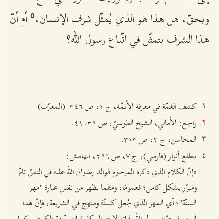
وبحقّ، هل هذا هو الذي يُمثّل شرف الإنسان،
أم أنّ
٥
هذا الشرف يتمثّل في اتّباع رسول الله؟
كشف الغمّة في معرفة الأئمّة، ج ۱، ص ٣٤٦. (المعرّب)
راجع: الأمالي، الشيخ الطوسيّ، ص ٣٩ ـ ٤۱.
المحاسن، ج ٢، ص ٣۱٣.
مطلع أنوار (فارسي)، ج ۷، ص ٢٩٦، الهامش:
«إنّ الكلام الذي ذكره المرحوم الوالد رضوان الله عليه في النصّ تامّ
ومبرّر بشكل كامل؛ فعمومًا، ومثلما يظهر من نفس عبارة "مهر
السنّة"؛ أي المهر الذي جُعل كسنّة ومنهج في الشريعة، فإنّ هذا
المهر قد عيّنه رسول الله بذاته لابنته المكرّمة الصدّيقة الكبرى، كما