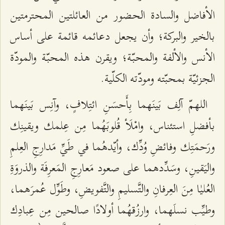
الأفاضل والسادة الحضور من العائلتين المحترمتين
بالخير والبركة؛ وأن يجعل دعائمه قائمة على أساس
الأنس والألفة والمحبّة؛ ويقرن هذه المحبّة والمودّة
الجزئيّة بمحبّته ومودّته الكلّية.
اللهمّ آلِف بَينَهما بِأَحسَنِ ائتِلافٍ، وآنِس بَينَهما
بأفضلِ استئناس، وامْلَأ قُلوبَهُما مِن عِلمك ويقينِك
ورَحمَتِك وفائضِ وُدِّك، وأيّدهُما في طَيِّ مَدارِجِ العِلمِ
واليَقينِ، وسَدِّدهما على صعود مَعارِجِ المَعرِفَة والذروَةِ
العُلیٰا مِنَ العِرفانِ والتَّسليمِ والتَّفويضِ، وطَوِّل عُمرَهما،
وطيِّب نسلَهما، وارزُقهُما أولادًا صالحين مِن عِبادِك