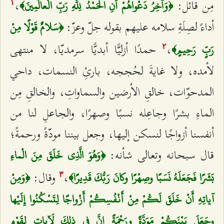
مِن قائل:
،
﴿وَآخِرُ دَعْواهُمْ أَنِ الْحَمْدُ لِلَّهِ رَبِّ الْعالَمِينَ﴾
۱
أداءً لصِلَةِ سلامه عليهم بقوله جلّ وعزّ:
﴿سَلامٌ قَوْلًا مِنْ
،
حمدًا أزليًّا أبديًّا سرمديّا، لا منتهى
رَبٍّ رَحِيمٍ﴾
٢
لأمده، ولا غايةَ لحُججه، بارئِ النسمات، داحي
المدحوّات، خالقِ الأرضين والسماواتِ، والخالقِ مِن
الماءِ بشرًا وجاعِله نسبًا وصهرًا، والجاعلِ لنا من
أنفسنا أزواجًا لنسكن إليها، وجعل بيننا مودّةً ورحمةً؛
قال سبحانه وتعالى شأنه:
﴿وَهُوَ الَّذِي خَلَقَ مِنَ الْماءِ
،
وقال:
بَشَرًا فَجَعَلَهُ نَسَبًا وصِهْرًا وكانَ رَبُّكَ قَدِيرًا﴾
﴿وَمِنْ
٣
آياتِهِ أَنْ خَلَقَ لَكُمْ مِنْ أَنْفُسِكُمْ أَزْواجًا لِتَسْكُنُوا إِلَيْها
وجَعَلَ بَيْنَكُمْ مَوَدَّةً ورَحْمَةً إِنَّ فِي ذلِكَ لَآياتٍ لِقَوْمٍ