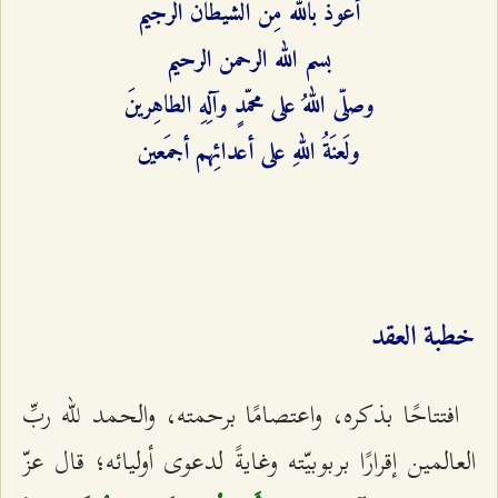
أعوذ بالله مِنَ الشيطان الرجيم
بسم الله الرحمن الرحيم
وصلّى اللهُ على محمّدٍ وآلِهِ الطاهِرينَ
ولَعنَةُ اللهِ على أعدائِهم أجمَعين
خطبة العقد
افتتاحًا بذكره،‌ واعتصامًا برحمته، والحمد للّه ربِّ
العالمين إقرارًا بربوبيّته وغايةً لدعوى أوليائه؛ قال عزّ