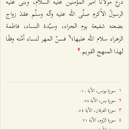
درعُ مولانا أمير المؤمنين عليه السلام، وبنى عليه
الرسولُ الأكرم صلّى الله عليه وآله وسلّم عقدَ زواج
بضعته شفيعة يوم الجزاء، وسيّدة النساء، فاطمة
الزهراء سلام الله عليها؛
فسنّ المهر لنساء أمّته وفقًا
٦
لهذا المنهج القويم.
۷
سورة يونس، الآية ۱۰.
سورة يس، الآية ٥۸.
سورة الفرقان، الآية ٥٤.
سورة الرّوم، الآية ٢۱.