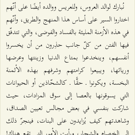
نُبارك لوالد العروس، وللعريس ووالده أيضًا على أنّهم
اختاروا السير على أساس هذا المنهج والطريق، وأنّهم
في هذه الأزمنة المليئة بالفساد والفوضى، والتي تتدفّق
فيها الفتن من كلّ جانب حذِرون من أن يخسروا
أنفسهم، وينخدعوا بمتاع الدنيا وزينتها وعرضها
وريائها، ويبيعوا كرامتهم وشرفهم بهذه الأثمنة
البخسة، ويكونوا ـ حقًّا ـ كالشحّاذين أو الحيوانات
التي يسوقونها بالعصا إلى سوق المزادات، حيث
شاركت بنفسي في بعض مجالس تعيين الصداق،
وشاهدتهم كيف يُزايدون على البنات، فينجرّ ذلك
إلى الخصام والشجار، ورأيت الأمور التي تقع هناك!