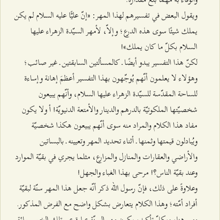
ويقول البعض في تفسيرهم لهذا المهر: «إنّ عليًّا عليه السلام لم يكن
يملك شيئًا سوى هذه الدرع؛ وإلاّ، لأمهر السيّدة الزهراء عليها
السلام بكلّ ما كان يملك»!
لكنّ هذا التفسير يبدو أيضًا ـ كالمسألتين السابقتين ـ غير صائب؛
وهؤلاء لا يعلمون أنّهم يُوجّهون بهذا التفسير أعظمَ إهانة وإساءة
للساحة المقدّسة للسيّدة الزهراء عليها السلام، وأنّهم يبيعون
شخصيّتها الملكوتيّة بالدرهم والدينار والأمتعة الدنيويّة! أ ولا يكون
مفاد هذا الكلام والمراد منه سوى أنّهم يبيعون هكذا شخصيّة
ويُبادلون قيمتها وثمنها ـ أثناء تحديد المهر وتعيينه ـ بالبساتين
والأراضي والعقارات والمنازل والمزارع، مثلما يجري في بقيّة الموارد
وعند بقيّة الناس؟! مرحى بهذا الغباء والجهل!
وعلاوةً على ذلك، فإنّ رسول الله ذكر أنّه جعل هذا المهر سنّة لبقيّة
أفراد أمّته؛ وهذا الكلام يتعارض بشكل واضح مع الفرض المذكور.
ومن هنا، وبكلّ تأكيد، يكون مهر السنّة عبارة عن تلك الخمسمائة