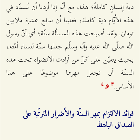
ديةَ إنسانٍ كاملةً؛ هذا، مع أنّه إذا أردنا أن نُسدّد في
هذه الأيّام دية كاملة، فعلينا أن ندفع عشرة ملايين
تومان. ولقد أصبحت هذه المسألة سنّة؛ أي أنّ رسول
الله صلّى الله عليه وآله وسلّم جعلها سنّة لنساء أمّته،
بحيث يتعيّن على كلّ من أرادت الانضواء تحت هذه
السنّة أن تجعل مهرها موضوعًا على هذا
الأساس.
و
٤
٣
فوائد الالتزام بمهر السنّة والأضرار المترتّبة على
الصداق الباهظ