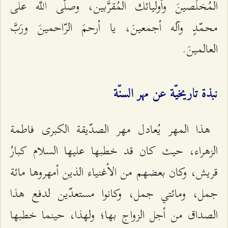
المُخلَصينَ وأوليائك المُقرَّبين، وصلَّى الله على
محمّدٍ وآله أجمعينَ، يا أرحمَ الرّاحمينَ ورَبَّ
العالمينَ.
نبذة تاريخيّة عن مهر السنّة
هذا المهر يُعادل مهر الصدّيقة الكبرى فاطمة
الزهراء، حيث كان قد خطبها عليها السلام كبارُ
قريش، وكان بعضهم من الأغنياء الذين أمهروها مائة
جمل، ومائتي جمل، وكانوا مستعدّين لدفع هذا
الصداق من أجل الزواج بها؛ ولهذا، حينما خطبها