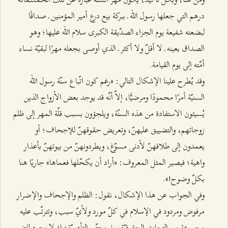
درهم التي جعلها رسول الله ـ ببركة بيع درع أمير المؤمنين ـ صداقًا
لبضعته شفيعة يوم الجزاء الصدّيقة الكبرى سلام الله عليها؛ وهو
الصداق بعينه ـ لا أقلّ ولا أكثر ـ الذي أوصى بجعله مهرًا لبقيّة نساء
أمّته إلى يوم القيامة.
وقد يُطرح علينا الإشكال التالي: «رغم كون اتّباع سنّة رسول الله
السنيّة أمرًا محمودًا ومرضيًّا، إلاّ أنّه قد يوجد بعض الأزواج الذين
يُسيئون الاستفادة من هذه السنّة، ويلجؤون بسبب قلّة المهر إلى ظلم
زوجاتهم، والتضييق عليهنّ، وتعريض حقوقهنّ للإجحاف؛ أو
يعمدون إلى طلاقهنّ لأدنى مسوّغ، ويطردونهنّ من بيوتهنّ بأعذار
واهية؛ فيصير المثل المعروف: «أراد أن يكحّلها فعماها» جاريًا هنا
بكلّ وضوح!».
وفي الجواب عن هذا الإشكال، نقول: الظلم والإجحاف والإضرار
مرفوض ومردود في الإسلام في كلّ مورد ولأيّ سبب، وتترتّب عليه
مجموعة من التبعات الحقوقيّة، بل وحتّى التأديبيّة؛ إذ لا وجود للضرر