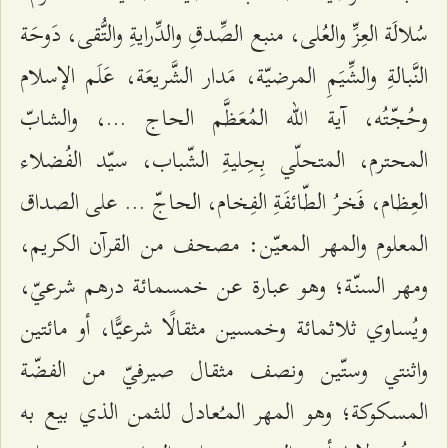
سُلالَة العِزِّ والعُلى، منبع الصِّدقِ والدِّرايةِ والتُّقى، دَوحَة
النَّبالةِ والشِّيَمِ المرضيّة، مَدار الشَّريعَة، عَلَم الإسلام
وحُجّتُه، آية الله المُعَظَّم الحاج ...، والشابّ
المحترم، المتحلّي بِحِليةِ الشّباب، سيّد الفُضلاء
العِظام، فَخرُ الطّائفَةِ الفِخام، الحاجّ ... على الصداق
المعلوم والمهر المعيّن: مصحف من القرآن الكريم،
ومهر السنّة؛ وهو عبارة عن خمسمائة درهم شرعيّ،
ويُساوي ثلاثمائة وخمسين مثقالًا شرعيًّا، أو مائتين
واثنتي وستّين ونصف مثقال صيرفيّ من الفضّة
المسكوكة؛ وهو المهر المـُعادل للثمن الذي بيع به