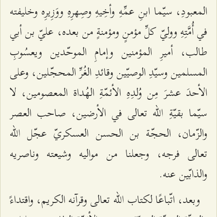
المعبودِ، سيّما ابنِ عمِّهِ وأخِيهِ وصِهرِهِ ووَزِيرِه وخليفته
في أُمَّتِهِ ووليّ كلِّ مؤمنٍ ومؤمنةٍ من بعده، عليّ بن أبي
‌طالب، أميرِ المؤمنين وإمامِ الموحّدين ويعسُوبِ
المسلمين وسيّدِ الوصيّين وقائدِ الغُرِّ المحجّلين، وعلى
الأحدَ عشرَ مِن وُلدِهِ الأئمّةِ الهُداة المعصومين، لا
سيّما بقيّةِ الله تعالى في الأرضين، صاحب العصر
والزّمان، الحجّة بن الحسن العسكريّ عجّل الله
تعالى فرجه، وجعلنا من مواليه وشيعته وناصريه
والذابّين عنه.
وبعد، اتّباعًا لكتاب الله تعالى وقرآنه الكريم، واقتداءً