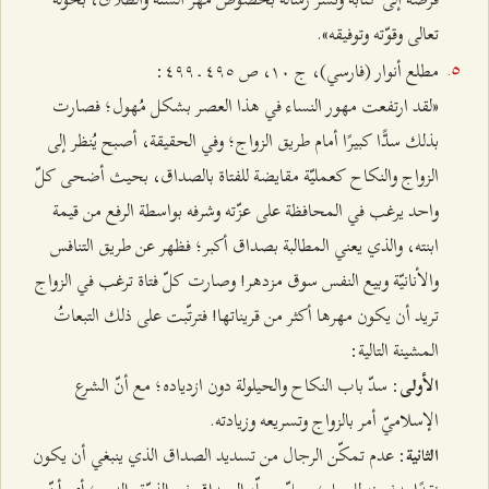
تعالى وقوّته وتوفيقه».
مطلع أنوار (فارسي)، ج ۱۰، ص ٤٩٥ ـ ٤٩٩:
«لقد ارتفعت مهور النساء في هذا العصر بشكل مُهول؛ فصارت
بذلك سدًّا كبيرًا أمام طريق الزواج؛ وفي الحقيقة، أصبح يُنظر إلى
الزواج والنكاح كعمليّة مقايضة للفتاة بالصداق، بحيث أضحى كلّ
واحد يرغب في المحافظة على عزّته وشرفه بواسطة الرفع من قيمة
ابنته، والذي يعني المطالبة بصداق أكبر؛ فظهر عن طريق التنافس
والأنانيّة وبيع النفس سوق مزدهر! وصارت كلّ فتاة ترغب في الزواج
تريد أن يكون مهرها أكثر من قريناتها! فترتّبت على ذلك التبعاتُ
المشينة التالية:
: سدّ باب النكاح والحيلولة دون ازدياده؛ مع أنّ الشرع
الأولى
الإسلاميّ أمر بالزواج وتسريعه وزيادته.
: عدم تمكّن الرجال من تسديد الصداق الذي ينبغي أن يكون
الثانية