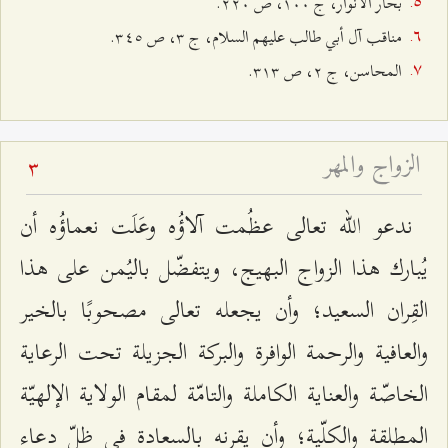
بحار الأنوار، ج ۱۰۰، ص ٢٢۰.
مناقب آل أبي طالب عليهم السلام، ج ٣، ص ٣٤٥.
المحاسن، ج ٢، ص ٣۱٣.
الزواج والمهر
3
ندعو الله تعالى عظُمت آلاؤُه وعَلَت نعماؤُه أن
يُبارك هذا الزواج البهيج، ويتفضّل باليُمن على هذا
القِران السعيد؛ وأن يجعله تعالى مصحوبًا بالخير
والعافية والرحمة الوافرة والبركة الجزيلة تحت الرعاية
الخاصّة والعناية الكاملة والتامّة لمقام الولاية الإلهيّة
المطلقة والكلّية؛ وأن يقرنه بالسعادة في ظلّ دعاء