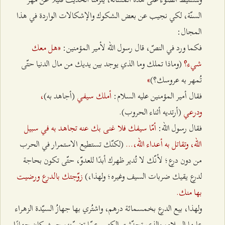
السنّة، لكي نجيب عن بعض الشكوك والإشكالات الواردة في هذا
المجال:
«هل معك
فكما ورد في النصّ، قال رسول الله لأمير المؤمنين:
شيء؟
(وماذا تملك وما الذي يوجد بين يديك من مال الدنيا حتّى
»
تُمهر به عروسك؟)
أملك سيفي
،
فقال أمير المؤمنين عليه السلام:
(أجاهد به)
ودرعي
(أرتديه أثناء الحروب).
أمّا سيفك فلا غنى بك عنه تجاهد به في سبيل
فقال رسول الله:
اللّه، وتقاتل به أعداء اللّه،...
(لكنّك تستطيع الاستمرار في الحرب
من دون درع؛ لأنّك لا تُدير ظهرك أبدًا للعدوّ، حتّى تكون بحاجة
زوّجتك بالدرع ورضيت
لدرع يقيك ضربات السيف وغيره؛ ولهذا،)
بها منك.
ولهذا، بيع الدرع بخمسمائة درهم، واشتُري بها جهازُ السيّدة الزهراء
عليها السلام، والذي تحدّثت الكتب عمّا تضمّنه، حيث كان جهازًا