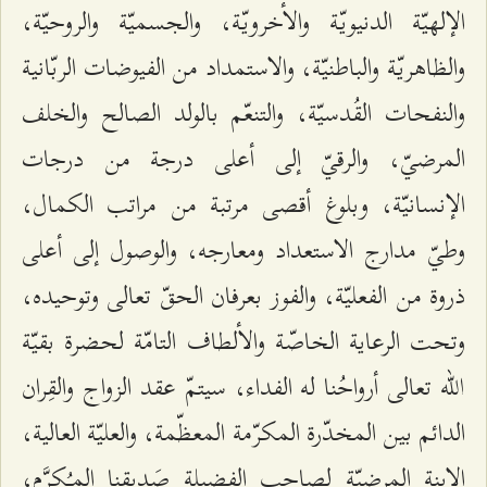
الإلهيّة الدنيويّة والأخرويّة، والجسميّة والروحيّة،
والظاهريّة والباطنيّة، والاستمداد من الفيوضات الربّانية
والنفحات القُدسيّة، والتنعّم بالولد الصالح والخلف
المرضيّ، والرقيّ إلى أعلى درجة من درجات
الإنسانيّة، وبلوغ أقصى مرتبة من مراتب الكمال،
وطيّ مدارج الاستعداد ومعارجه، والوصول إلى أعلى
ذروة من الفعليّة، والفوز بعرفان الحقّ تعالى وتوحيده،
وتحت الرعاية الخاصّة والألطاف التامّة لحضرة بقيّة
الله تعالى أرواحُنا له الفداء، سيتمّ عقد الزواج والقِران
الدائم بين المخدّرة المكرّمة المعظّمة، والعليّة العالية،
الابنة المرضيّة لصاحب الفضيلة صَديقنا المـُكرَّم،