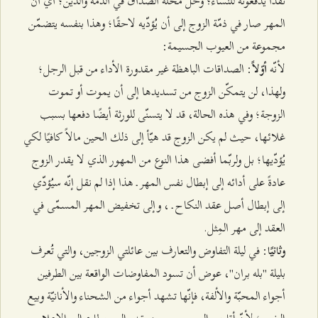
نقدًا يدفعونه للنساء؛ وحلّ محلّه الصداق في الذمّة والدين؛ أي أنّ
المهر صار في ذمّة الزوج إلى أن يُؤدّيه لاحقًا؛ وهذا بنفسه يتضمّن
مجموعة من العيوب الجسيمة:
لأنّه
: الصداقات الباهظة غير مقدورة الأداء من قبل الرجل؛
أوّلاً
ولهذا، لن يتمكّن الزوج من تسديدها إلى أن يموت أو تموت
الزوجة؛ وفي هذه الحالة، قد لا يتسنّى للورثة أيضًا دفعها بسبب
غلائها، حيث لم يكن الزوج قد هيّأ إلى ذلك الحين مالاً كافيًا لكي
يُؤدّيها؛ بل ولربّما أفضى هذا النوع من المهور الذي لا يقدر الزوج
عادةً على أدائه إلى إبطال نفس المهر ـ هذا إذا لم نقل إنّه سيُؤدّي
إلى إبطال أصل عقد النكاح ـ ، وإلى تخفيض المهر المسمّى في
العقد إلى مهر المِثل.
: في ليلة التفاوض والتعارف بين عائلتي الزوجين، والتي تُعرف
وثانيًا
بليلة "بله بران"، عوض أن تسود المفاوضات الواقعة بين الطرفين
أجواء المحبّة والألفة، فإنّها تشهد أجواء من الشحناء والأنانيّة وبيع