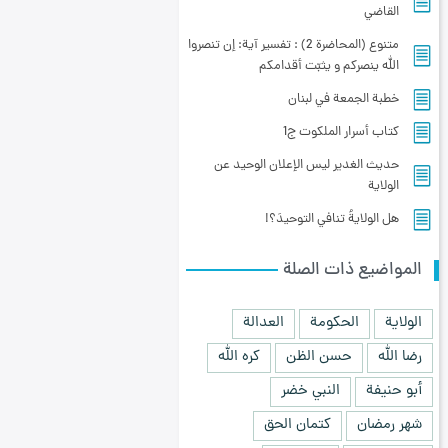
القاضي
متنوع (المحاضرة 2) : تفسير آية: إن تنصروا
الله ينصركم و يثبّت أقدامكم
خطبة الجمعة في لبنان
کتاب أسرار الملكوت ج1
حديث الغدير ليس الإعلان الوحيد عن
الولاية
هل الولايةُ تنافي التوحيدَ؟!
المواضيع ذات الصلة
الولاية
الحكومة
العدالة
رضا الله
حسن الظن
كره الله
أبو حنيفة
النبي خضر
شهر رمضان
كتمان الحق