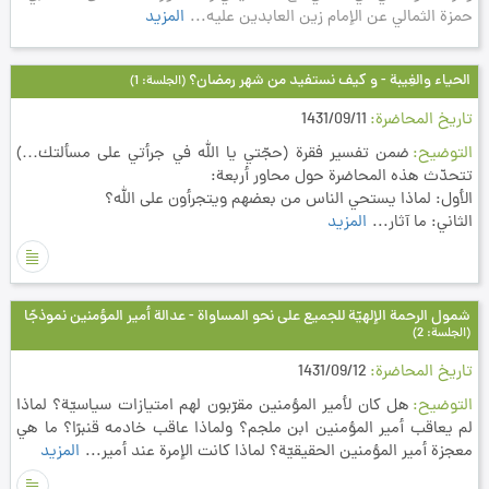
حمزة الثمالي عن الإمام زين العابدين عليه...
المزيد
الحياء والغِيبة - و كيف نستفيد من شهر رمضان؟
(الجلسة: 1)
تاريخ المحاضرة
1431/09/11
التوضيح
ضمن تفسير فقرة (حجّتي يا الله في جرأتي على مسألتك…)
تتحدّث هذه المحاضرة حول محاور أربعة:
الأول: لماذا يستحي الناس من بعضهم ويتجرأون على الله؟
الثاني: ما آثار...
المزيد
شمول الرحمة الإلهيّة للجميع على نحو المساواة - عدالة أمير المؤمنين نموذجًا
(الجلسة: 2)
تاريخ المحاضرة
1431/09/12
التوضيح
هل كان لأمير المؤمنين مقرّبون لهم امتيازات سياسيّة؟ لماذا
لم يعاقب أمير المؤمنين ابن ملجم؟ ولماذا عاقب خادمه قنبرًا؟ ما هي
معجزة أمير المؤمنين الحقيقيّة؟ لماذا كانت الإمرة عند أمير...
المزيد