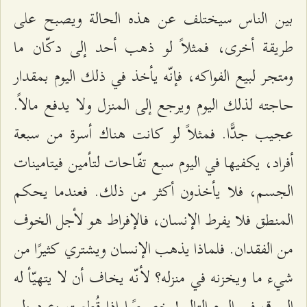
بين الناس سيختلف عن هذه الحالة ويصبح على
طريقة أخرى، فمثلاً لو ذهب أحد إلى دكّان ما
ومتجر لبيع الفواكه، فإنّه يأخذ في ذلك اليوم بمقدار
حاجته لذلك اليوم ويرجع إلى المنزل ولا يدفع مالاً.
عجيب جدًّا. فمثلاً لو كانت هناك أسرة من سبعة
أفراد، يكفيها في اليوم سبع تفّاحات لتأمين فيتامينات
الجسم، فلا يأخذون أكثر من ذلك. فعندما يحكم
المنطق فلا يفرط الإنسان، فالإفراط هو لأجل الخوف
من الفقدان. فلماذا يذهب الإنسان ويشتري كثيرًا من
شيء ما ويخزنه في منزله؟ لأنّه يخاف أن لا يتهيّأ له
السوق في اليوم التالي! خصوصًا إذا قُطعت وعود ولم