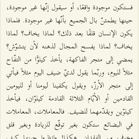
فستكون موجودة واقعًا، أو سيقول إنّها غير موجودة،
حينها يطمئنّ بال الجميع بأنّها غير موجودة. فلماذا
يكون الإنسان قلقًا بعد ذلك؟ لماذا يخاف؟ لماذا
يخاف؟ لماذا يفسح المجال لذهنه لأن يتشوّش؟
يمضي إلى متجر الفاكهة، يأخذ كيلوًّا من التفّاح
مثلاً لليوم، وربّما يقول لديّ ضيف اليوم مثلاً فيأتي
إلى متجر الأرزّ، ويقول يكفينا ليومنا أو لليومين
القادمين أو الأيّام الثلاثة القادمة كيلوّان، فيأخذ
كيلوّين ويقدّمهما للضيف. فالمعاملات، المعاملات
في البضائع ستكون بغير توقّع للزيادة وبغير قلق
وخوف من الفقدان. هكذا! وانظروا حينها كيف