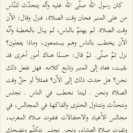
كان رسول الله صلّى الله عليه وآله يتحدّث للنّاس
من على المنبر فحان وقت الصلاة، فنزل وقال: الآن
وقت الصلاة. لم يهتمّ بالناس، لم يبال بالخطبة وأنّه
الآن يخطب بالناس وهم يستمعون، وماذا يفعلون؟
نزل ثمّ صلّى. ثمّ قال: حسنًا هناك أمور أخرى قد
بقيت، فعاد إلى المنبر وتابع كلامه. فهل نفعل ذلك
نحن؟ هل حدث ذلك إلى الآن؟ فمثلاً لو حلّ وقت
الصلاة ونحن ـ ليتنا نخطب في الناس ـ نجلس
ونتحدّث ونتناول الحلوى والفاكهة في المجالس، في
مجالس الأعياد والاحتفالات فتفوت صلاة المغرب،
وتفوت صلاة العشاء، ونحن نجلس نتكلّم ونضحك