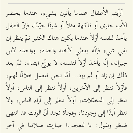
أرأيتم الأطفال عندما يأتون بشيء، عندما يحضر
الأب حلوى أو فاكهة مثلاً أو شيئًا جيّدًا، فإنّ الطفل
يأخذ لنفسه أوّلاً عندما يكون هناك الكثير ثمّ ينظر إن
بقي شيء فإنّه يعطي لأخته واحدة، وواحدة لابن
جيرانه، إنّه يأخذ أوّلاً لنفسه، لا يوزّع ابتداء، ثمّ بعد
ذلك إن زاد أو لم يزد... أمّا نحن فنعمل خلافًا لهم،
فأوّلاً ننظر إلى الآخرين، أولاً ننظر إلى الناس، أولاً
ننظر إلى التخيّلات، أولاً ننظر إلى آراء الناس، ولا
ننظر أبدًا إلى وجودنا، وفجأة نجد أنّ الوقت قد انتهى
فننظر ونقول: يا للعجب! صارت صلاتنا في آخر