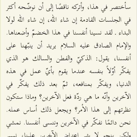
سأختصر في هذا، وأتركه ناقصًا إلى أن نوضّحه أكثر
في الجلسات القادمة إن شاء الله، إن شاء الله لولا
البداء ـ لقد نسينا أنفسنا في هذا الخضمّ وأضعناها.
والإمام الصادق عليه السلام يريد أن ينبّهنا على
أنفسنا، يقول: الذكيّ والفطن والسالك هو الذي
يفكّر أوّلاً بنفسه عندما يقوم بأيّ عمل في هذه
الدنيا، ويفكّر بمنافعه، ثمّ بعد ذلك يفكّر في
الآخرين وأنّه ما هي ردّة فعل الآخرين؟ وماذا ستكون
نظرتهم إلى هذا الأمر؟ ويجعل ذلك أساس عمله.
نحن دائمًا نفكّر في الآخرين وننسى أنفسنا. نمشي
ولكن بنحو لا يثير اعتراض الآخرين علينا، نسير