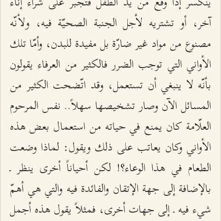
ينكسر إذا وقع من يد الطفل فتُجبر على شراء إناء
آخر، أو تشتريه لأجل الجنبة الصحيّة فيه، ولأنّه
مصنوع من مواد غير ضارّة بل مفيدة للبدن، وأمّا تلك
الأواني التي توجب الضرر فالكثير من العرفاء يقولون
بأنّه لا ينبغي أن تستعمل، وقد اتّضحت الكثير من
المسائل الآن وصار تشخيصها سهلاً.. نفس المرحوم
العلّامة كان يمنع في حياته من استعمال بعض هذه
الأواني وكان يعاتب على ذلك ويقول: لماذا وضعت
الطعام في هذا الوعاء؟! لكن أحياناً أخرى ينظر ـ
بالإضافة إلى جهة الإتقان والفائدة فيه والتي هي أهمّ
شيء فيه ـ إلى جهات أخرى، فمثلاً يقول هذه أجمل