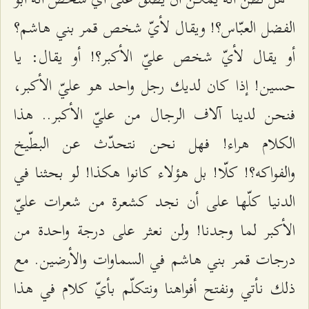
الفضل العبّاس؟! ويقال لأيّ شخص قمر بني هاشم؟
أو يقال لأيّ شخص عليّ الأكبر؟! أو يقال: يا
حسين! إذا كان لديك رجل واحد هو عليّ الأكبر،
فنحن لدينا آلاف الرجال من عليّ الأكبر.. هذا
الكلام هراء! فهل نحن نتحدّث عن البطّيخ
والفواكه؟! كلّا! بل هؤلاء كانوا هكذا! لو بحثنا في
الدنيا كلّها على أن نجد كشعرة من شعرات عليّ
الأكبر لما وجدنا! ولن نعثر على درجة واحدة من
درجات قمر بني هاشم في السماوات والأرضين. مع
ذلك نأتي ونفتح أفواهنا ونتكلّم بأيّ كلام في هذا