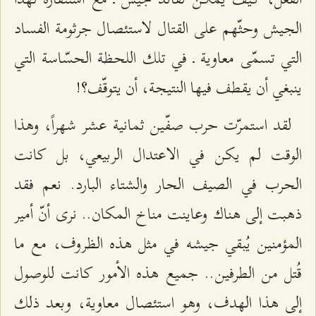
الجيش وحثّهم على القتال لاستئصال جرثومة الفساد
التي تسمّى معاوية ـ في تلك اللحظة الحسّاسة التي
ينبغي أن يقطف فيها النتيجة، أن يتوقّف؟!
لقد استمرّت حرب صفّين ثمانية عشر شهراً، وهذا
الوقت لم يكن في الاعتدال الربيعي، بل كانت
الحرب في الصيف الحار والشتاء البارد. نعم فقد
ذهبت إلى هناك وعاينت مناخ المكان.. نرى أنّ أمير
المؤمنين يُبقي جيشه في مثل هذه الظروف، مع ما
قُتل من الطرفين.. جميع هذه الأمور كانت للوصول
إلى هذا الهدف، وهو استئصال معاوية، وبعد ذلك