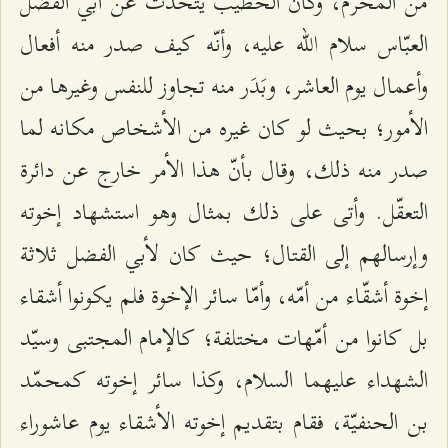
من المحرّم، وكان الخطيب يتحدّث عن أبي الفضل
العبّاس سلام الله عليه، وأنّه كيف صدر منه أفعال
وأعمال يوم العاشر، وبَدَر منه تجاوز للنفس وغيرها من
الأمور؛ بحيث لو كان غيره من الأشخاص مكانه لما
صدر منه ذلك، وقال بأنّ هذا الأمر خارج عن دائرة
التعقّل. وأتى على ذلك بمثال وهو استشهاد إخوته
وإرسالهم إلى القتال؛ حيث كان لأبي الفضل ثلاثة
إخوة أشقّاء من أمّه، وأمّا سائر الإخوة فلم يكونوا أشقاء
بل كانوا من أمّهات مختلفة؛ كالإمام المجتبى وسيّد
الشهداء عليهما السلام، وكذا سائر إخوته كمحمّد
بن الحنفيّة، فقام بتقديم إخوته الأشقاء يوم عاشوراء