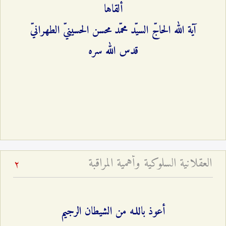
ألقاها
آية الله الحاجّ السيّد محمّد محسن الحسينيّ الطهرانيّ
قدس الله سره
العقلانية السلوكية وأهمية المراقبة
2
أعوذ باللـه من الشيطان الرجيم