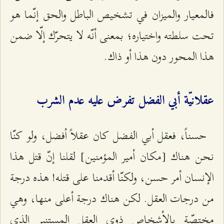
فالمعيار والميزان في تشخيص الباطل والحق إنّما هو
تحت سلطته واختياره؛ بمعنى أنّه لا يتحرّك إلّا ضمن
هذا المحور دون هذا أو ذاك.
عقلانيّة أبي الفضل تفرض عليه عدم الشرب
حسناً، فعقل أبي الفضل كان عقلاً أفضل، ولو كنّا
نحن هناك [مكان أمير المؤمنين] لقلنا إنّ قتل هذا
الإنسان أمر حسن، ولكنّا أقدمنا على قتله! هذه درجة
من درجات العقل. لكن هناك درجة أعلى منها، وهي
مختصّة بالأشخاص ذوي العقل المستنير الذي