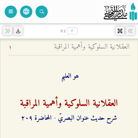
language
view_headline
close
search
۱۱
/
العقلانية السلوكية وأهمية المراقبة
1
هو العليم
العقلانية السلوكية وأهمية المراقبة
شرح حديث عنوان البصريّ - المحاضرة ٢۰٩