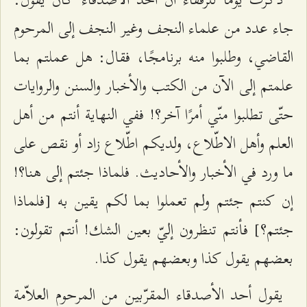
جاء عدد من علماء النجف وغير النجف إلى المرحوم
القاضي، وطلبوا منه برنامجًا، فقال: هل عملتم بما
علمتم إلى الآن من الكتب والأخبار والسنن والروايات
حتّى تطلبوا منّي أمرًا آخر؟! ففي النهاية أنتم من أهل
العلم وأهل الاطّلاع، ولديكم اطّلاع زاد أو نقص على
ما ورد في الأخبار والأحاديث. فلماذا جئتم إلى هنا؟!
إن كنتم جئتم ولم تعملوا بما لكم يقين به [فلماذا
جئتم؟] فأنتم تنظرون إليّ بعين الشك! أنتم تقولون:
بعضهم يقول كذا وبعضهم يقول كذا.
يقول أحد الأصدقاء المقرّبين من المرحوم العلاّمة