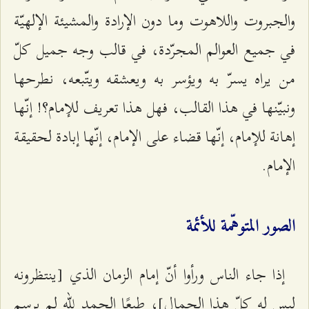
والجبروت واللاهوت وما دون الإرادة والمشيئة الإلهيّة
في جميع العوالم المجرّدة، في قالب وجه جميل كلّ
من يراه يسرّ به ويؤسر به ويعشقه ويتّبعه، نطرحها
ونبيّنها في هذا القالب، فهل هذا تعريف للإمام؟! إنّها
إهانة للإمام، إنّها قضاء على الإمام، إنّها إبادة لحقيقة
الإمام.
الصور المتوهّمة للأئمة
إذا جاء الناس ورأوا أنّ إمام الزمان الذي [ينتظرونه
ليس له كلّ هذا الجمال]، طبعًا الحمد للّه لم يرسم