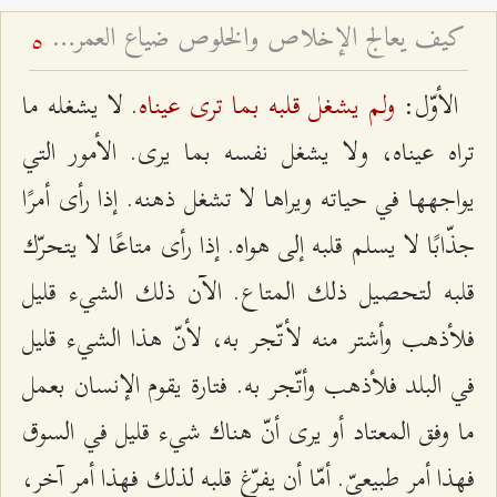
كيف يعالج الإخلاص والخلوص ضياع العمر باطلاً؟
5
ولم يشغل قلبه بما ترى عيناه
الأوّل:
. لا يشغله ما
تراه عيناه، ولا يشغل نفسه بما يرى. الأمور التي
يواجهها في حياته ويراها لا تشغل ذهنه. إذا رأى أمرًا
جذّابًا لا يسلم قلبه إلى هواه. إذا رأى متاعًا لا يتحرّك
قلبه لتحصيل ذلك المتاع. الآن ذلك الشيء قليل
فلأذهب وأشتر منه لأتّجر به، لأنّ هذا الشيء قليل
في البلد فلأذهب وأتّجر به. فتارة يقوم الإنسان بعمل
ما وفق المعتاد أو يرى أنّ هناك شيء قليل في السوق
فهذا أمر طبيعيّ. أمّا أن يفرّغ قلبه لذلك فهذا أمر آخر،