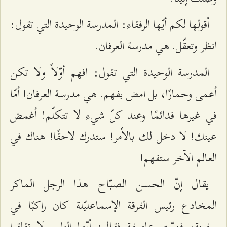
أقولها لكم أيّها الرفقاء: المدرسة الوحيدة التي تقول:
انظر وتعقّل. هي مدرسة العرفان.
المدرسة الوحيدة التي تقول: افهم أوّلاً ولا تكن
أعمى وحمارًا، بل امض بفهم. هي مدرسة العرفان! أمّا
في غيرها فدائمًا وعند كلّ شيء لا تتكلّم! أغمض
عينك! لا دخل لك بالأمر! ستدرك لاحقًا! هناك في
العالم الآخر ستفهم!
يقال إنّ الحسن الصبّاح هذا الرجل الماكر
المخادع رئيس الفرقة الإسماعليّلة كان راكبًا في
سفينة، فهبّت عاصفة فقال: أيّها الناس لا تقلقوا