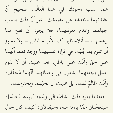
هما سبب وجودك في هذا العالَم. صحيح أنّ
عقدتهما مختلفة عن عقيدتك، غير أنّ ذلك بسبب
جهلهما وعدم معرفتهما، فلا يجوز أن تقوم بما
يزعجهما – أتلاحظون كم الأمر حسّاس – ولا يجوز
أن تقوم بما يُثبّت في قرارة نفسيهما ووجدانهما أنّهما
على حقّ وأنّك على باطل، نعم عليك أن لا تقوم
بعمل يجعلهما يشعران في وجدانهما أنّهما مُحقّان،
وأنّك ظالمٌ لهما، بل عليك أن تحبّهما وتحترمهما.
فعندما يعود ذلك الشابّ إلى والديه [بهذه الحالة]،
سيتعجّبان ممّا يرونه منه، وسيقولان: كيف كان حال