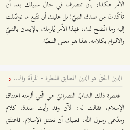
الأمر هكذا، بأن تنصرف في حال سبيلك بعد أن
تأكّدتَ مِن صدق النبيّ! بل عليك أن تتّبع ما توصّلت
إليه وما اتّضح لك، فهذا الأمر يُلزمك بالإيمان بالنبيّ
والالتزام بكلامه. هذا هو معنى التبعيّة.
الدين الحقّ هو الدين المطابق للفطرة - المرأة والأسرة – قم – الجلسة السابعة
5
ففطرة ذلك الشابّ النصرانيّ هي الّتي ألزمته اعتناق
الإسلام، فقالت له: الآن وقد رأيت صدق كلام
ومدّعى رسول الله، فعليك أن تعتنق الإسلام. فاعتنَق