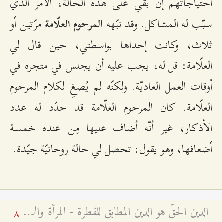
احتياجاتهم إن بقي على هذه الحالة، الأمر الّذي
سبّب له المشاكل. وقد نبّهه
مرّتين أو
المرحوم العلّامة
ثلاث، وكانت إحداها بواسطتي، حين قال لي
العلّامة: قل له، يجب عليه أن يجلس في متجره في
أوقات العمل العاديّة. ولكنّه لم يُصغِ لكلام المرحوم
العلّامة. كان المرحوم العلّامة قد حدّد له عدد
الأذكار، غير أنّه أضاف عليها مِن عنده خمسة
أضعافها، وهو يقول: تحصل لي حالة روحانيّة جيّدة.
الدين الحقّ هو الدين المطابق للفطرة - المرأة والأسرة – قم – الجلسة السابعة
8