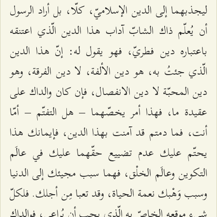
ليجذبهما إلى الدين الإسلاميّ، كلّا، بل أراد الرسول
أن يُعلّم ذاك الشابّ آداب هذا الدين الّذي اعتنقه
باعتباره دين فطريّ، فهو يقول له: إنّ هذا الدين
الّذي جئتُ به، هو دين الألفة، لا دين الفرقة، وهو
دين المحبّة لا دين الانفصال، فإن كان والداك على
عقيدة ما، فهذا أمر يخصّهما – هل التفتّم – أمّا
أنت، فما دمتم قد آمنت بهذا الدين، فإيمانك هذا
يحتّم عليك عدم تضييع حقّهما عليك في عالَم
التكوين وعالَم الخلْق، فهما سبب مجيئك إلى الدنيا
وسبب وَهْبك نعمة الحياة، وقد تعبا مِن أجلك. فلكلّ
شيء موقعه الخاصّ به الّذي يجب أن يُراعى، فوالداك