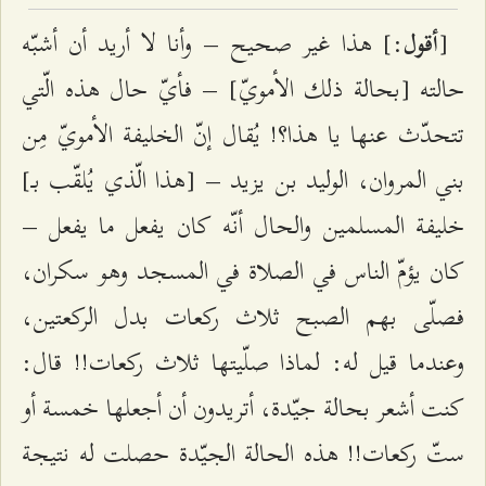
[
:] هذا غير صحيح – وأنا لا أريد أن أشبّه
أقول
حالته [بحالة ذلك الأمويّ] – فأيّ حال هذه الّتي
تتحدّث عنها يا هذا؟! يُقال إنّ الخليفة الأمويّ مِن
بني المروان، الوليد بن يزيد – [هذا الّذي يُلقّب بـ]
خليفة المسلمين والحال أنّه كان يفعل ما يفعل –
كان يؤمّ الناس في الصلاة في المسجد وهو سكران،
فصلّى بهم الصبح ثلاث ركعات بدل الركعتين،
وعندما قيل له: لماذا صلّيتها ثلاث ركعات!! قال:
كنت أشعر بحالة جيّدة، أتريدون أن أجعلها خمسة أو
ستّ ركعات!! هذه الحالة الجيّدة حصلت له نتيجة