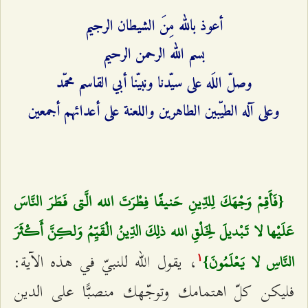
أعوذ بالله مِنَ الشيطان الرجيم
بسم الله الرحمن الرحيم
وصلّ اللَه على سيّدنا ونبيّنا أبي ‌القاسم محمّد
وعلى آله الطيّبين الطاهرين واللعنة على أعدائهم أجمعين
{فَأَقِمْ وَجْهَكَ لِلدِّينِ حَنيفًا فِطْرَتَ الله الَّتي‌ فَطَرَ النَّاسَ
عَلَيْها لا تَبْديلَ لِخَلْقِ الله ذلِكَ الدِّينُ الْقَيِّمُ وَلكِنَّ أَكْثَرَ
، يقول الله للنبيّ في هذه الآية:
النَّاسِ لا يَعْلَمُونَ}
۱
فليكن كلّ اهتمامك وتوجّهك منصبًّا على الدين