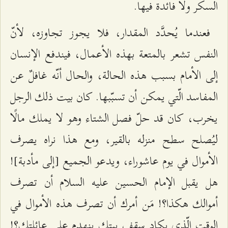
السكر ولا فائدة فيها.
فعندما يُحدَّد المقدار، فلا يجوز تجاوزه، لأنّ
النفس تشعر بالمتعة بهذه الأعمال، فيندفع الإنسان
إلى الأمام بسبب هذه الحالة، والحال أنّه غافلٌ عن
المفاسد الّتي يمكن أن تسبّبها. كان بيت ذلك الرجل
يخرب، كان قد حلّ فصل الشتاء وهو لا يملك مالًا
ليُصلح سطح منزله بالقير، ومع هذا نراه يصرف
الأموال في يوم عاشوراء، ويدعو الجميع [إلى مأدبة]!
هل يقبل الإمام الحسين عليه السلام أن تصرف
أموالك هكذا؟! مَن أمرك أن تصرف هذه الأموال في
الوقت الّذي يكاد سقف بيتك ينهدم على عائلتك؟!