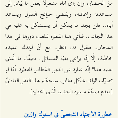
مِنَ الخضار، وإن رأى أباه مشغولًا بعمل ما يُبادر إلى
مساعدته وإعانته، ويقضي حوائج المنزل ويساعد
أباه.. فلن يجد ما يمكن أن يستشكل به عليه في
هذا الجانب. فتأتي هنا الفطرة لتلعب دورها في هذا
المجال، فتقول له: انظر، مع أنّ لولدك عقيدة
خاصّة، إلّا إنّه يراعي بقيّة المسائل.. دقيقًا، ما الّذي
يعنيه هذا؟ إنّه عبارة عن الدين المُطابق للفطرة. أمّا لو
تصرّف الولد بشكل مغاير، سيحكم هذا العقل العاديّ
[بعدم صحّة مسيره الجديد الّذي اختاره].
خطورة الاجتهاد الشخصيّ في السلوك والدين