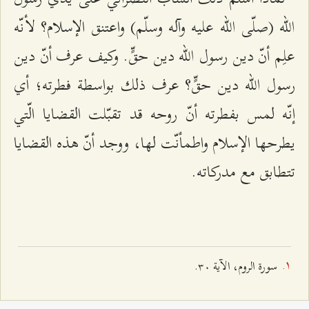
الله (صلّى الله عليه وآله وسلّم) واعتنق الإسلام؟ لأنّه
علِم أنّ دين رسول الله دين حقٍّ. وكيف عرف أنّ دين
رسول الله دين حقٍّ؟ عرف ذلك بواسطة فطرته؛ أي
إنّه لمس بفطرته أنّ روحه قد تقبّلت القضايا الّتي
يطرحها الإسلام واطمأنّت لها، ووجد أنّ هذه القضايا
تتطابق مع مدركاته.
سورة الروم، الآية ٣۰.