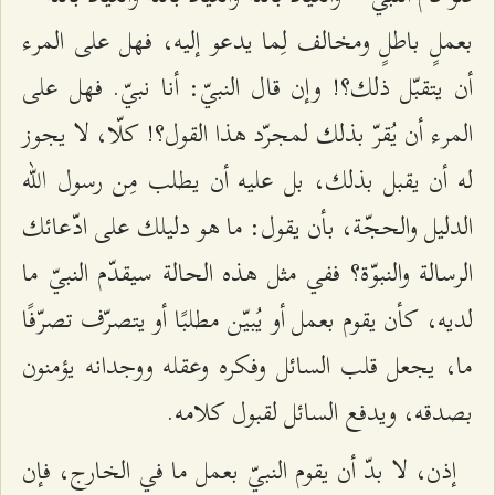
بعملٍ باطلٍ ومخالف لِما يدعو إليه، فهل على المرء
أن يتقبّل ذلك؟! وإن قال النبيّ: أنا نبيّ. فهل على
المرء أن يُقرّ بذلك لمجرّد هذا القول؟! كلّا، لا يجوز
له أن يقبل بذلك، بل عليه أن يطلب مِن رسول الله
الدليل والحجّة، بأن يقول: ما هو دليلك على ادّعائك
الرسالة والنبوّة؟ ففي مثل هذه الحالة سيقدّم النبيّ ما
لديه، كأن يقوم بعمل أو يُبيّن مطلبًا أو يتصرّف تصرّفًا
ما، يجعل قلب السائل وفكره وعقله ووجدانه يؤمنون
بصدقه، ويدفع السائل لقبول كلامه.
إذن، لا بدّ أن يقوم النبيّ بعمل ما في الخارج، فإن