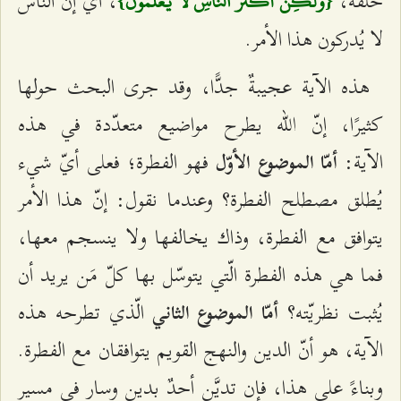
خلقه،
، أي إنّ الناس
{وَلكِنَّ أَكْثَرَ النَّاسِ لا يَعْلَمُونَ}
لا يُدركون هذا الأمر.
هذه الآية عجيبةٌ جدًّا، وقد جرى البحث حولها
كثيرًا، إنّ الله يطرح مواضيع متعدّدة في هذه
الآية:
فهو الفطرة؛ فعلى أيّ شيء
أمّا الموضوع الأوّل
يُطلق مصطلح الفطرة؟ وعندما نقول: إنّ هذا الأمر
يتوافق مع الفطرة، وذاك يخالفها ولا ينسجم معها،
فما هي هذه الفطرة الّتي يتوسّل بها كلّ مَن يريد أن
يُثبت نظريّته؟
الّذي تطرحه هذه
أمّا الموضوع الثاني
الآية، هو أنّ الدين والنهج القويم يتوافقان مع الفطرة.
وبناءً على هذا، فإن تديَّن أحدٌ بدين وسار في مسيرٍ