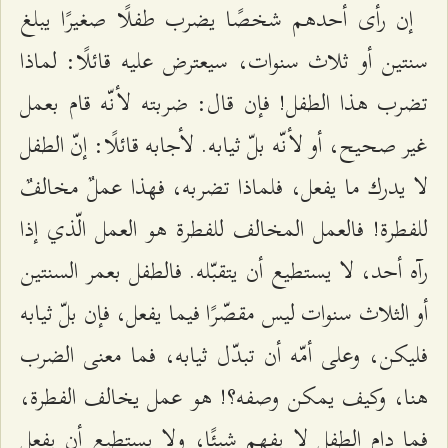
إن رأى أحدهم شخصًا يضرب طفلًا صغيرًا يبلغ
سنتين أو ثلاث سنوات، سيعترض عليه قائلًا: لماذا
تضرب هذا الطفل! فإن قال: ضربته لأنّه قام بعمل
غير صحيح، أو لأنّه بلّ ثيابه. لأجابه قائلًا: إنّ الطفل
لا يدرك ما يفعل، فلماذا تضربه، فهذا عملٌ مخالفٌ
للفطرة! فالعمل المخالف للفطرة هو العمل الّذي إذا
رآه أحد، لا يستطيع أن يتقبّله. فالطفل بعمر السنتين
أو الثلاث سنوات ليس مقصّرًا فيما يفعل، فإن بلّ ثيابه
فليكن، وعلى أمّه أن تبدّل ثيابه، فما معنى الضرب
هنا، وكيف يمكن وصفه؟! هو عمل يخالف الفطرة،
فما دام الطفل لا يفهم شيئًا، ولا يستطيع أن يفعل