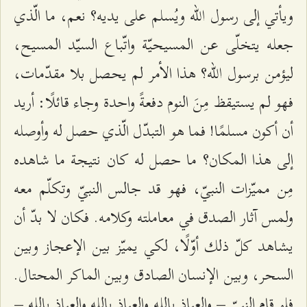
ويأتي إلى رسول الله ويُسلم على يديه؟ نعم، ما الّذي
جعله يتخلّى عن المسيحيّة واتّباع السيّد المسيح،
ليؤمن برسول الله؟ هذا الأمر لم يحصل بلا مقدّمات،
فهو لم يستيقظ مِنَ النوم دفعةً واحدة وجاء قائلًا: أريد
أن أكون مسلمًا! فما هو التبدّل الّذي حصل له وأوصله
إلى هذا المكان؟ ما حصل له كان نتيجة ما شاهده
مِن مميّزات النبيّ، فهو قد جالس النبيّ وتكلّم معه
ولمس آثار الصدق في معاملته وكلامه. فكان لا بدّ أن
يشاهد كلّ ذلك أوّلًا، لكي يميّز بين الإعجاز وبين
السحر، وبين الإنسان الصادق وبين الماكر المحتال.
فلو قام النبيّ – والعياذ بالله والعياذ بالله والعياذ بالله –