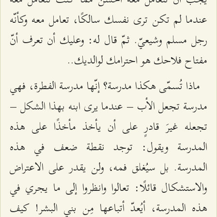
عندما لم تكن ترى نفسك سالكًا، تعامل معه وكأنّه
رجل مسلم وشيعيّ. ثمّ قال له: وعليك أن تعرف أنّ
مفتاح فلاحك هو احترامك لوالديك..
ماذا تُسمّى هكذا مدرسة؟ إنّها مدرسة الفطرة، فهي
مدرسة تجعل الأب – عندما يرى ابنه بهذا الشكل –
تجعله غيرَ قادرٍ على أن يأخذ مأخذًا على هذه
المدرسة ويقول: توجد نقطة ضعف في هذه
المدرسة. بل سيُغلق فمه، ولن يقدر على الاعتراض
والاستشكال قائلًا: تعالوا وانظروا إلى ما يجري في
هذه المدرسة، أيُعدّ أتباعها مِن بني البشر! كيف