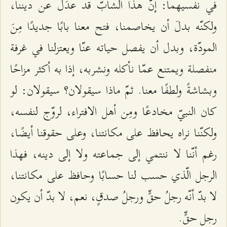
في نفسيهما: إنّ هذا الشابّ قد عدَل عن ديننا،
ولكنّه بدلَ أن يخاصمنا، فتح معنا بابًا جديدًا مِنَ
المودّة، وبدل أن يفصل حياته عنّا ويعتزلنا في غرفة
منفصلة ويمتنع عمّا نأكله ونشربه، إذا به أكثر مزاحًا
وبشاشةً ولطفًا معنا. ثمّ ماذا سيقولان؟ سيقولان: لو
كان النبيّ مخادعًا ومِن أهل الافتراء، لروّج لنفسه،
ولكنّنا نراه يحافظ على مكانتنا، وعلى حقوقنا أيضًا،
رغم أنّنا لا ننتمي إلى جماعته ولا إلى دينه، فهذا
الرجل الّذي حسب لنا حسابًا وحافظ على مكانتنا،
لا بدّ أنّه رجلُ حقٍّ ورجلُ صدقٍ، نعم، لا بدّ أن يكون
رجل حقٍّ.