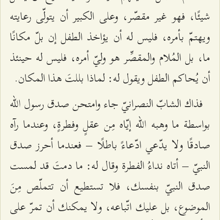
شيئًا، فهو غير مقصّر، وعلى الكبير أن يتولّى رعايته
ويهتمّ بأمره، فليس له أن يؤاخذ الطفل إن بلّ مكانًا
ما، بل المُلام والمقصِّر هو وليّ أمره، فليس له حينئذ
أن يُحاكم الطفل ويقول له: لماذا بللتَ هذا المكان.
فذاك الشابّ النصرانيّ جاء وامتحن صدق رسول الله
بواسطة ما وهبه الله إيّاه مِن عقلٍ وفطرةٍ، وعندما رآه
صادقًا ولا يدّعي ادّعاءً باطلًا – فعندما أحرز صدق
النبيّ – أتاه نداءُ الفطرة وقال له: ما دمتَ قد لمست
صدق النبيّ بنفسك، فلا تستطيع أن تتملّص مِنَ
الموضوع، بل عليك اتّباعه، ولا يمكنك أن تمرّ على