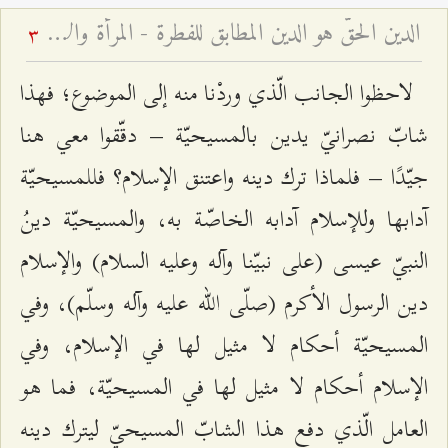
الدين الحقّ هو الدين المطابق للفطرة - المرأة والأسرة – قم – الجلسة السابعة
3
لاحظوا الجانب الّذي وردْنا منه إلى الموضوع؛ فهذا
شابّ نصرانيّ يدين بالمسيحيّة – دقّقوا معي هنا
جيّدًا – فلماذا ترك دينه واعتنق الإسلام؟ فللمسيحيّة
آدابها وللإسلام آدابه الخاصّة به، والمسيحيّة دينُ
النبيّ عيسى (على نبيّنا وآله وعليه السلام) والإسلام
دين الرسول الأكرم (صلّى الله عليه وآله وسلّم)، وفي
المسيحيّة أحكام لا مثيل لها في الإسلام، وفي
الإسلام أحكام لا مثيل لها في المسيحيّة، فما هو
العامل الّذي دفع هذا الشابّ المسيحيّ ليترك دينه