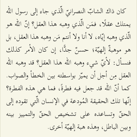
كان ذاك الشابّ النصرانيّ الّذي جاء إلى رسول الله
يمتلك عقلًا، فمَن الّذي وهبه هذا العقل؟ إنّ الله هو
الّذي وهبه إيّاه، لا أنا ولا أنتم مَن وهبه هذا العقل، بل
هو موهبةٌ إلهيّة؛ حسنٌ جدًّا، إن كان الأمر كذلك
فنسأل: لأيّ شيء وهبه الله هذا العقل؟ قد وهبه الله
العقل مِن أجل أن يميّز بواسطته بين الخطأ والصواب.
كما أنّ الله قد جعل فيه فطرةً، فما هي هذه الفطرة؟
إنّها تلك الحقيقة المُودعة في الإنسان الّتي تقوده إلى
الحقّ وتساعده على تشخيص الحقّ والتمييز بينه
وبين الباطل، وهذه هبة إلهيّة أخرى.