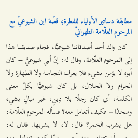
مطابقة دساتير الأولياء للفطرة؛ قصّة ابن الشيوعيّ مع
المرحوم العلّامة الطهرانيّ
كان والد أحد أصدقائنا شيوعيًّا، فجاء صديقنا هذا
إلى
، وقال له: إنّ أبي شيوعيٌّ – كان
المرحوم العلّامة
أبوه لا يؤمن بشيء فلا يعرف النجاسة ولا الطهارة ولا
الحرام ولا الحلال، بل كان شيوعيًّا بكلّ معنى
الكلمة، أي كان رجلًا بلا دِينٍ، غير مبالٍ بشيء
وملحدًا – فكيف أتعامل معه؟ فسأله المرحوم العلّامة:
هل يشرب الخمر؟ قال: لا، لا يشربها. فقال له:
يجب أن تتعامل معه أحسن ممّا كنت تتعامل معه