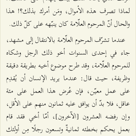
لماذا تصرف هذه الأموال، ومَن أمرك بذلك؟! هذا
والحال أنّ المرحوم العلّامة كان ينبّهه على كلّ ذلك.
عندما تشرّف المرحوم العلّامة بالانتقال إلى مشهد،
جاء في إحدى السنوات أخو ذلك الرجل وشكاه
للمرحوم العلّامة، وقد طرح موضوع أخيه بطريقة دقيقة
وظريفة، حيث قال: عندما يريد الإنسان أن يُقدِم
على عمل معيّن، فإن عُرض هذا العمل على مئة
عاقل، فلا بدّ أن يوافق عليه ثمانون منهم على الأقل،
وإن رفضه العشرون [الآخرون]، أمّا أخي فقد قام
بعمل يحكم بخطئه ثمانيةٌ وتسعون رجلًا مِن أولئك