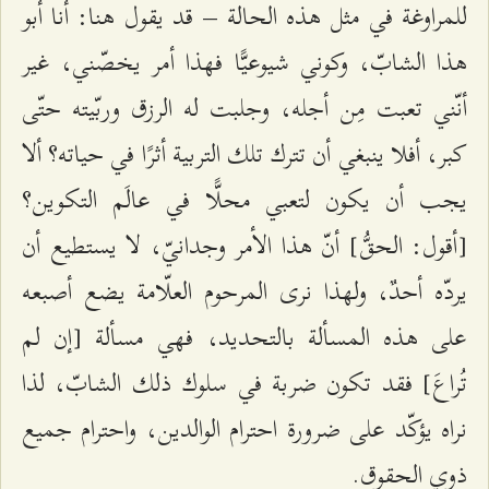
للمراوغة في مثل هذه الحالة – قد يقول هنا: أنا أبو
هذا الشابّ، وكوني شيوعيًّا فهذا أمر يخصّني، غير
أنّني تعبت مِن أجله، وجلبت له الرزق وربّيته حتّى
كبر، أفلا ينبغي أن تترك تلك التربية أثرًا في حياته؟ ألا
يجب أن يكون لتعبي محلًّا في عالَم التكوين؟
[أقول: الحقُّ] أنّ هذا الأمر وجدانيّ، لا يستطيع أن
يردّه أحدٌ، ولهذا نرى المرحوم العلّامة يضع أصبعه
على هذه المسألة بالتحديد، فهي مسألة [إن لم
تُراعَ] فقد تكون ضربة في سلوك ذلك الشابّ، لذا
نراه يؤكّد على ضرورة احترام الوالدين، واحترام جميع
ذوي الحقوق.