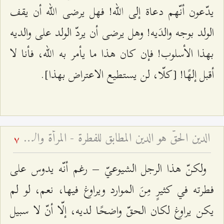
يدّعون أنّهم دعاة إلى الله! فهل يرضى الله أن يقف
الولد بوجه والدَيه! وهل يرضى أن يردّ الولد على والديه
بهذا الأسلوب! فإن كان هذا ما يأمر به الله، فأنا لا
أقبل إلهًا! [كلّا، لن يستطيع الاعتراض بهذا].
الدين الحقّ هو الدين المطابق للفطرة - المرأة والأسرة – قم – الجلسة السابعة
7
ولكنّ هذا الرجل الشيوعيّ – رغم أنّه يدوس على
فطرته في كثيرٍ مِنَ الموارد ويراوغ فيها، نعم، لو لم
يكن يراوغ لكان الحقّ واضحًا لديه، إلّا أنّ لا سبيل