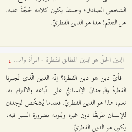
الشخص الصادق؛ وحينئذ يكون كلامه حُجّةً عليه.
هل التفتّم! هذا هو الدين الفطريّ.
الدين الحقّ هو الدين المطابق للفطرة - المرأة والأسرة – قم – الجلسة السابعة
4
فأيّ دين هو دين الفطرة؟ إنّه الدين الّذي تُجبرنا
الفطرةُ والوجدانُ الإنسانيُّ على اتّباعه والالتزام به.
نعم، هذا هو الدين الفطريّ. فعندما يُشخّص الوجدان
للإنسان طريقًا دون غيره ويُلزمه بضرورة السير فيه،
يكون هو الدين الفطريّ.