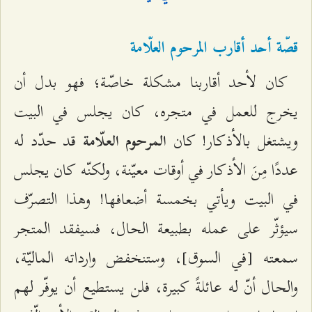
قصّة أحد أقارب المرحوم العلّامة
كان لأحد أقاربنا مشكلة خاصّة؛ فهو بدل أن
يخرج للعمل في متجره، كان يجلس في البيت
ويشتغل بالأذكار! كان
قد حدّد له
المرحوم العلّامة
عددًا مِنَ الأذكار في أوقات معيّنة، ولكنّه كان يجلس
في البيت ويأتي بخمسة أضعافها! وهذا التصرّف
سيؤثّر على عمله بطبيعة الحال، فسيفقد المتجر
سمعته [في السوق]، وستنخفض وارداته الماليّة،
والحال أنّ له عائلةً كبيرة، فلن يستطيع أن يوفّر لهم