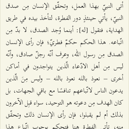
أتى النبيّ بهذا العمل، وتحقّق الإنسان مِن صدق
النبيّ، يأتي حينئذٍ دور الفطرة، لتأخذ بيده في طريق
الهداية، فتقول [له]: أينما وُجد الصدق، لا بدّ مِن
اتّباعه. هذا الحكم حكمٌ فطريّ؛ فإن رأى الإنسان
الصدق مِن رسول الله، وعرف أنّه رجلٌ صادق، وأنّه
ليس مِن أهل الادّعاء الّذين يتواجدون في أماكن
أخرى – نعوذ بالله نعوذ بالله – وليس مِنَ الّذين
يدعون الناس لاتّباعهم تنافسًا مع باقي الجهات، بل
كان الهدف مِن دعوته هو التوحيد، سواء قبِل الآخرون
بذلك أم لم يقبلوا، فإن رأى الإنسان ذلك وتحقّق
منه، تأتي الفطرة هنا فتحكم بوجوب اتّباع هذا