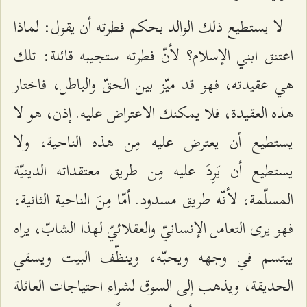
لا يستطيع ذلك الوالد بحكم فطرته أن يقول: لماذا
اعتنق ابني الإسلام؟ لأنّ فطرته ستجيبه قائلة: تلك
هي عقيدته، فهو قد ميّز بين الحقّ والباطل، فاختار
هذه العقيدة، فلا يمكنك الاعتراض عليه. إذن، هو لا
يستطيع أن يعترض عليه مِن هذه الناحية، ولا
يستطيع أن يَرِدَ عليه مِن طريق معتقداته الدينيّة
المسلّمة، لأنّه طريق مسدود. أمّا مِنَ الناحية الثانية،
فهو يرى التعامل الإنسانيّ والعقلائيّ لهذا الشابّ، يراه
يبتسم في وجهه ويحبّه، وينظّف البيت ويسقي
الحديقة، ويذهب إلى السوق لشراء احتياجات العائلة