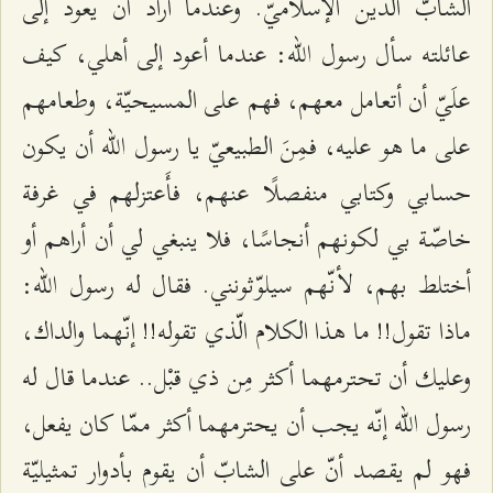
الشابّ الدين الإسلاميّ. وعندما أراد أن يعود إلى
عائلته سأل رسول الله: عندما أعود إلى أهلي، كيف
علَيّ أن أتعامل معهم، فهم على المسيحيّة، وطعامهم
على ما هو عليه، فمِنَ الطبيعيّ يا رسول الله أن يكون
حسابي وكتابي منفصلًا عنهم، فأَعتزلهم في غرفة
خاصّة بي لكونهم أنجاسًا، فلا ينبغي لي أن أراهم أو
أختلط بهم، لأنّهم سيلوّثونني. فقال له رسول الله:
ماذا تقول!! ما هذا الكلام الّذي تقوله!! إنّهما والداك،
وعليك أن تحترمهما أكثر مِن ذي قبْل.. عندما قال له
رسول الله إنّه يجب أن يحترمهما أكثر ممّا كان يفعل،
فهو لم يقصد أنّ على الشابّ أن يقوم بأدوار تمثيليّة