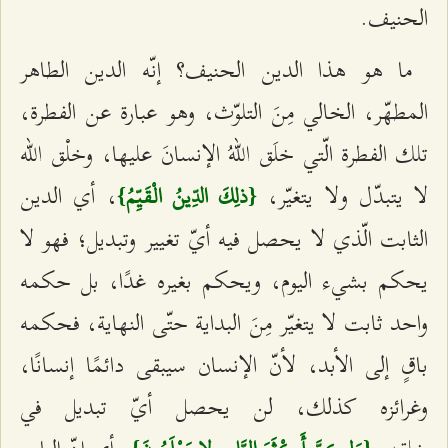
الحنيف.
ما هو هذا الدين الحنيف؟ إنّه الدين الطاهر
المطهّر، الخالي مِنَ التلوّث، وهو عبارة عن الفطرة،
تلك الفطرة الّتي خلَق اللهُ الإنسانَ عليها، وخلْق الله
لا يتبدّل ولا يتغيّر،
، أي الدين
{ذلِكَ الدِّينُ الْقَيِّمُ}
الثابت الّذي لا يحصل فيه أيّ تغيير وتبديل؛ فهو لا
يحكم بشيء اليوم، ويحكم بغيره غدًا، بل حكمه
واحد ثابت لا يتغيّر مِنَ البداية حتّى النهاية، فحكمه
باقٍ إلى الأبد، لأنّ الإنسان سيبقى دائمًا إنسانًا،
وغرائزه كذلك، لن يحصل أيّ تبديل في