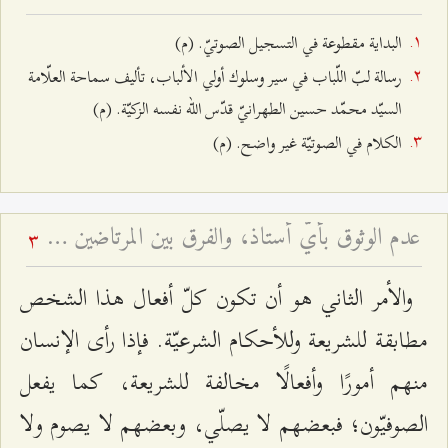
البداية مقطوعة في التسجيل الصوتيّ. (م)
رسالة لبّ اللّباب في سير وسلوك أولي الألباب، تأليف سماحة العلّامة
السيّد محمّد حسين الطهرانيّ قدّس الله نفسه الزكيّة. (م)
الكلام في الصوتيّة غير واضح. (م)
عدم الوثوق بأيّ أستاذ، والفرق بين المرتاضين وأولياء الله، و... - محاضرات جبل عامل - أسئلة وأجوبة الرجال - ج ۷
3
والأمر الثاني هو أن تكون كلّ أفعال هذا الشخص
مطابقة للشريعة وللأحكام الشرعيّة. فإذا رأى الإنسان
منهم أمورًا وأفعالًا مخالفة للشريعة، كما يفعل
الصوفيّون؛ فبعضهم لا يصلّي، وبعضهم لا يصوم ولا