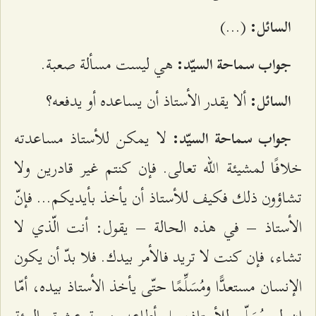
(...)
السائل:
هي ليست مسألة صعبة.
جواب سماحة السيّد:
ألا يقدر الأستاذ أن يساعده أو يدفعه؟
السائل:
لا يمكن للأستاذ مساعدته
جواب سماحة السيّد:
خلافًا لمشيئة الله تعالى. فإن كنتم غير قادرين ولا
تشاؤون ذلك فكيف للأستاذ أن يأخذ بأيديكم... فإنّ
الأستاذ – في هذه الحالة – يقول: أنت الّذي لا
تشاء، فإن كنت لا تريد فالأمر بيدك. فلا بدّ أن يكون
الإنسان مستعدًّا ومُسَلِّمًا حتّى يأخذ الأستاذ بيده، أمّا
إن لم يُسَلّم للأستاذ، بل أطاعه بنسبة عشرة بالمئة