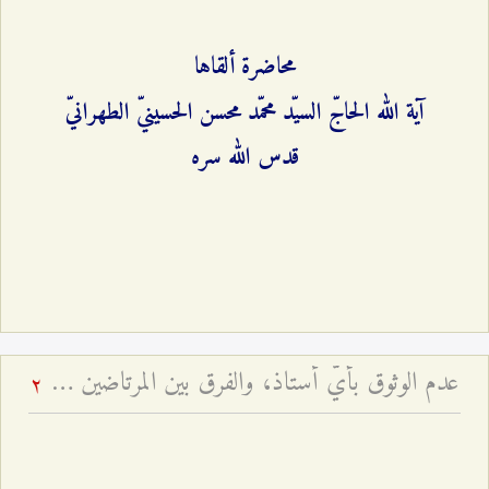
محاضرة ألقاها
آية الله الحاجّ السيّد محمّد محسن الحسينيّ الطهرانيّ
قدس الله سره
عدم الوثوق بأيّ أستاذ، والفرق بين المرتاضين وأولياء الله، و... - محاضرات جبل عامل - أسئلة وأجوبة الرجال - ج ۷
2