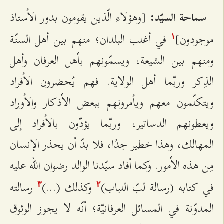
[وهؤلاء الّذين يقومون بدور الأستاذ
سماحة السيّد:
موجودون]
في أغلب البلدان؛ منهم بين أهل السنّة
۱
ومنهم بين الشيعة، ويسمّونهم بأهل العرفان وأهل
الذِكر وربّما أهل الولاية. فهم يُحضرون الأفراد
ويتكلّمون معهم ويأمرونهم ببعض الأذكار والأوراد
ويعطونهم الدساتير، وربّما يؤدّون بالأفراد إلى
المهالك، وهذا خطير جدًا، فلا بدّ أن يحذر الإنسان
مِن هذه الأمور. وكما أفاد سيّدنا الوالد رضوان الله عليه
في كتابه (رسالة لبّ اللباب)
وكذلك (...)
رسالته
٣
٢
المدوّنة في المسائل العرفانيّة؛ أنّه لا يجوز الوثوق