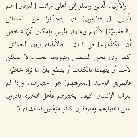
والأولياء الّذين وصلوا إلى أعلى مراتب [العرفان] هم
الّذين [يستطيعون] أن يتحدّثوا عن المسائل
[الحقيقيّة] لأنّهم يرونها، وليس بإمكان أيّ شخص
أن [يكذّبهم] في ذلك، [فالأولياء يرون الحقائق]
كما نرى نحن الشمس وضوءها بحيث لا يمكن
لأحد أن يتّهمنا بالكذب أو يقطع بأنّ ما نراه خاطئ.
فالطريق الوحيد [لمعرفتهم] هو اختبارهم، وإذا لم
يعرف الإنسان كيف يختبرهم فأهل الخبرة قادرون
على اختبارهم ومعرفة إن كانوا مؤهّلين لذلك أم لا.