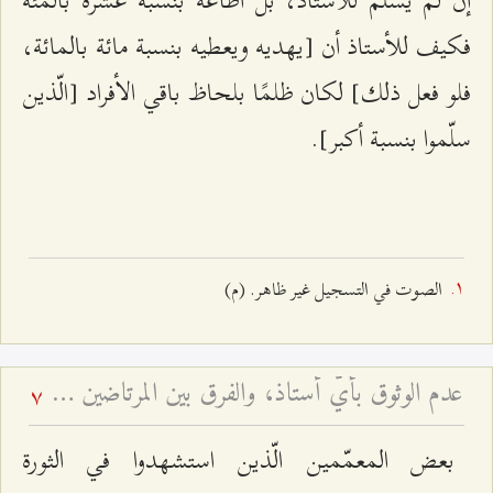
فكيف للأستاذ أن [يهديه ويعطيه بنسبة مائة بالمائة،
فلو فعل ذلك] لكان ظلمًا بلحاظ باقي الأفراد [الّذين
سلّموا بنسبة أكبر].
الصوت في التسجيل غير ظاهر. (م)
عدم الوثوق بأيّ أستاذ، والفرق بين المرتاضين وأولياء الله، و... - محاضرات جبل عامل - أسئلة وأجوبة الرجال - ج ۷
7
بعض المعمّمين الّذين استشهدوا في الثورة