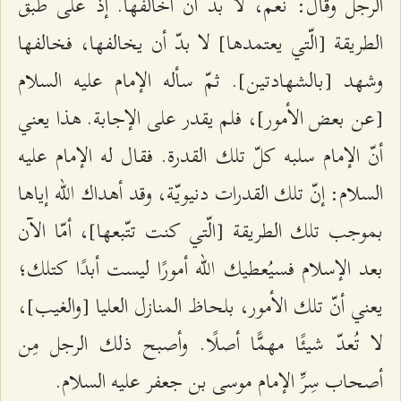
الرجل وقال: نعم، لا بدّ أن أخالفها. إذ على طبق
الطريقة [الّتي يعتمدها] لا بدّ أن يخالفها، فخالفها
وشهد [بالشهادتين]. ثمّ سأله الإمام عليه السلام
[عن بعض الأمور]، فلم يقدر على الإجابة. هذا يعني
أنّ الإمام سلبه كلّ تلك القدرة. فقال له الإمام عليه
السلام: إنّ تلك القدرات دنيويّة، وقد أهداك الله إياها
بموجب تلك الطريقة [الّتي كنت تتّبعها]، أمّا الآن
بعد الإسلام فسيُعطيك الله أمورًا ليست أبدًا كتلك؛
يعني أنّ تلك الأمور، بلحاظ المنازل العليا [والغيب]،
لا تُعدّ شيئًا مهمًّا أصلًا. وأصبح ذلك الرجل مِن
أصحاب سِرِّ الإمام موسى بن جعفر عليه السلام.