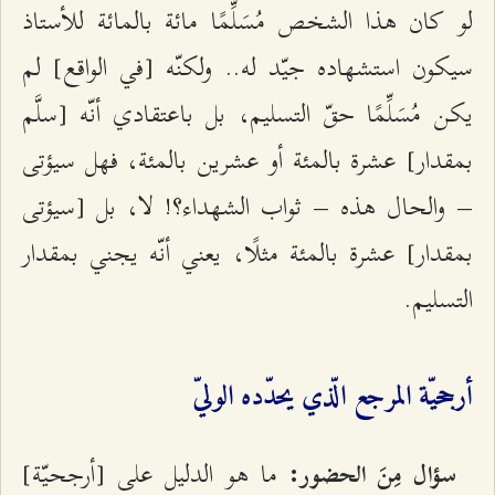
لو كان هذا الشخص مُسَلِّمًا مائة بالمائة للأستاذ
سيكون استشهاده جيّد له.. ولكنّه [في الواقع] لم
يكن مُسَلِّمًا حقّ التسليم، بل باعتقادي أنّه [سلَّم
بمقدار] عشرة بالمئة أو عشرين بالمئة، فهل سيؤتى
– والحال هذه – ثواب الشهداء؟! لا، بل [سيؤتى
بمقدار] عشرة بالمئة مثلًا، يعني أنّه يجني بمقدار
التسليم.
أرجحيّة المرجع الّذي يحدّده الوليّ
ما هو الدليل على [أرجحيّة]
سؤال مِنَ الحضور: