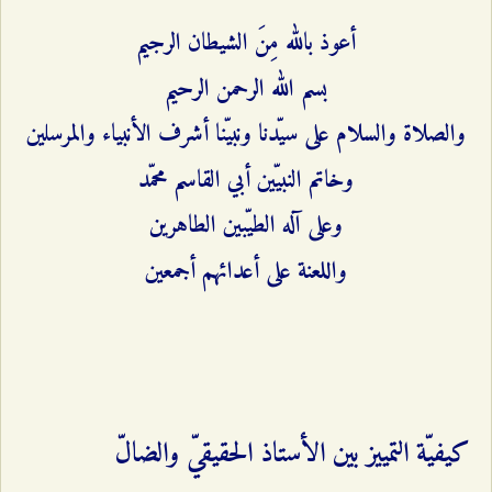
أعوذ بالله مِنَ الشيطان الرجيم
بسم الله الرحمن الرحيم
والصلاة والسلام على سيّدنا ونبيّنا أشرف الأنبياء والمرسلين
وخاتم النبيّين أبي القاسم محمّد
وعلى آله الطيّبين الطاهرين
واللعنة على أعدائهم أجمعين
كيفيّة التمييز بين الأستاذ الحقيقيّ والضالّ