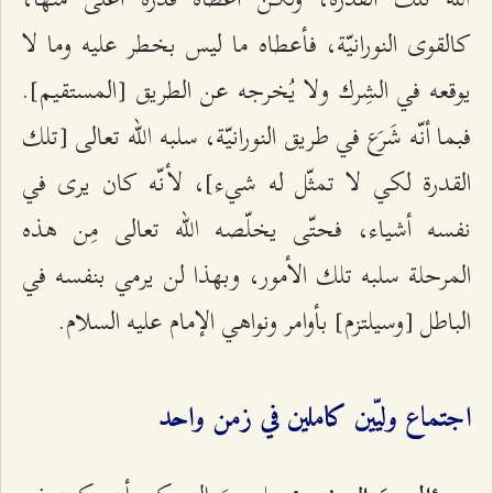
كالقوى النورانيّة، فأعطاه ما ليس بخطر عليه وما لا
يوقعه في الشِرك ولا يُخرجه عن الطريق [المستقيم].
فبما أنّه شَرَع في طريق النورانيّة، سلبه الله تعالى [تلك
القدرة لكي لا تمثّل له شيء]، لأنّه كان يرى في
نفسه أشياء، فحتّى يخلّصه الله تعالى مِن هذه
المرحلة سلبه تلك الأمور، وبهذا لن يرمي بنفسه في
الباطل [وسيلتزم] بأوامر ونواهي الإمام عليه السلام.
اجتماع وليّين كاملين في زمن واحد