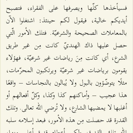
فسيأخذها كلّها ويصرفها على الفقراء، فتصبح
أيديكم خالية، فيقول لكم حينئذ: اشتغلوا الآن
بالمعاملات الصحيحة والشرعيّة. فتلك الأمور الّتي
حصل عليها ذاك الهنديّ كانت مِن غير طريق
الشرع، أي كانت مِنَ رياضات غير شرعيّة، فهؤلاء
يقومون برياضات غير شرعيّة ويرتكبون المحرّمات،
مثلًا يتوضّؤون بالبول ولا يُبالون بالنجاسات – واقعًا
هذا عجيب – وأماكنهم كذا وكذا، وكلّ أفعالهم أو
أغلبها لا يمضيها الشارع، ولا تُرضي الله تعالى. وتلك
القدرة قد حصلت مِن هذه الأمور، فبعد إسلامه سلبه
الله تلك القدرة، ولكن أعطاه قدرة أعلى منها،