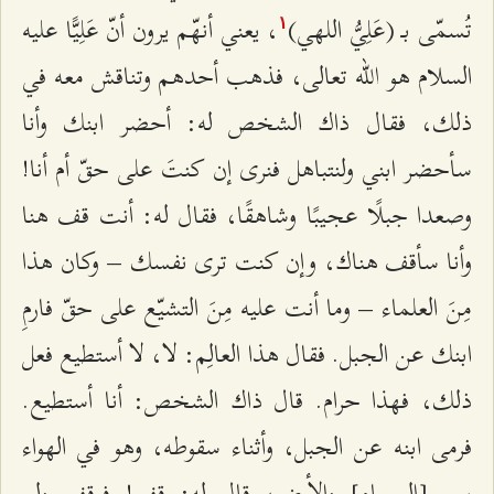
تُسمّى بـ (عَلِيُّ اللهي)
، يعني أنهّم يرون أنّ عَلِيًّا عليه
۱
السلام هو الله تعالى، فذهب أحدهم وتناقش معه في
ذلك، فقال ذاك الشخص له: أحضر ابنك وأنا
سأحضر ابني ولنتباهل فنرى إن كنتَ على حقّ أم أنا!
وصعدا جبلًا عجيبًا وشاهقًا، فقال له: أنت قف هنا
وأنا سأقف هناك، وإن كنت ترى نفسك – وكان هذا
مِنَ العلماء – وما أنت عليه مِنَ التشيّع على حقّ فارمِ
ابنك عن الجبل. فقال هذا العالِم: لا، لا أستطيع فعل
ذلك، فهذا حرام. قال ذاك الشخص: أنا أستطيع.
فرمى ابنه عن الجبل، وأثناء سقوطه، وهو في الهواء
بين [السماء] والأرض، قال له: قِف! فوقف ولم