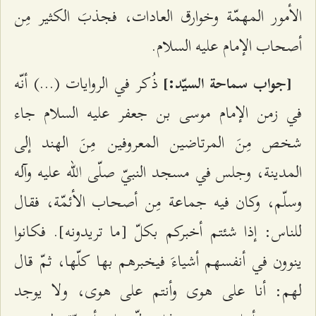
الأمور المهمّة وخوارق العادات، فجذبَ الكثير مِن
أصحاب الإمام عليه السلام.
ذُكر في الروايات (...) أنّه
[جواب سماحة السيّد:]
في زمن الإمام موسى بن جعفر عليه السلام جاء
شخص مِنَ المرتاضين المعروفين مِنَ الهند إلى
المدينة، وجلس في مسجد النبيّ صلّى الله عليه وآله
وسلّم، وكان فيه جماعة مِن أصحاب الأئمّة، فقال
للناس: إذا شئتم أخبركم بكلّ [ما تريدونه]. فكانوا
ينوون في أنفسهم أشياءَ فيخبرهم بها كلّها، ثمّ قال
لهم: أنا على هوى وأنتم على هوى، ولا يوجد