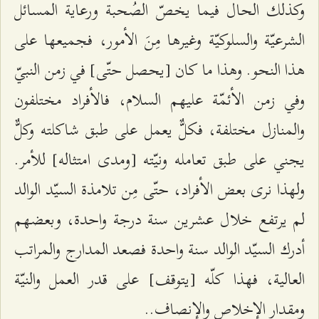
وكذلك الحال فيما يخصّ الصُحبة ورعاية المسائل
الشرعيّة والسلوكيّة وغيرها مِنَ الأمور، فجميعها على
هذا النحو. وهذا ما كان [يحصل حتّى] في زمن النبيّ
وفي زمن الأئمّة عليهم السلام، فالأفراد مختلفون
والمنازل مختلفة، فكلٌّ يعمل على طبق شاكلته وكلٌّ
يجني على طبق تعامله ونيّته [ومدى امتثاله] للأمر.
ولهذا نرى بعض الأفراد، حتّى مِن تلامذة السيّد الوالد
لم يرتفع خلال عشرين سنة درجة واحدة، وبعضهم
أدرك السيّد الوالد سنة واحدة فصعد المدارج والمراتب
العالية، فهذا كلّه [يتوقف] على قدر العمل والنيّة
ومقدار الإخلاص والإنصاف..