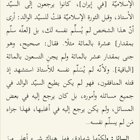
الإسلاميّة [في إيران]، كانوا يرجعون إلى السيّد
الأستاذ، وقبل الثورة الإسلاميّة قلتُ للسيّد الوالد: أرى
أنّ هذا الشخص لم يُسلِّم نفسه لك، بل [لعلّه سلّم
بمقدار] عشرة بالمائة مثلًا. فقال: صحيح، وهو
جنى بمقدار عشر بالمائة ولم يجنِ التسعون بالمائة
[الباقية]. ولأنّه لم يُسَلّم نفسه للأستاذ استشهد إذ
قتله المنافقون، فهو لم يكن يطيع السيّد الوالد في
جميع مسائله وأموره، بل كان يرجع إليه في بعض
المسائل، ولم يكن يرجع إليه في أغلبها، فهذا جزاء
مَن لم يسلّم نفسه..
ولكنّها شهادة، فهل هناك شيء أعلى مِنَ
السائل: