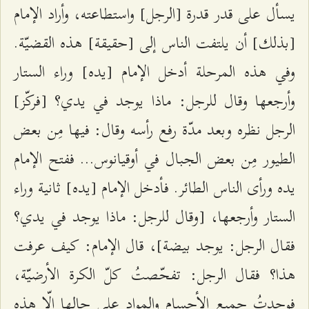
يسأل على قدر قدرة [الرجل] واستطاعته، وأراد الإمام
[بذلك] أن يلتفت الناس إلى [حقيقة] هذه القضيّة.
وفي هذه المرحلة أدخل الإمام [يده] وراء الستار
وأرجعها وقال للرجل: ماذا يوجد في يدي؟ [فركّز]
الرجل نظره وبعد مدّة رفع رأسه وقال: فيها مِن بعض
الطيور مِن بعض الجبال في أوقيانوس... ففتح الإمام
يده ورأى الناس الطائر. فأدخل الإمام [يده] ثانية وراء
الستار وأرجعها، [وقال للرجل: ماذا يوجد في يدي؟
فقال الرجل: يوجد بيضة]، قال الإمام: كيف عرفت
هذا؟ فقال الرجل: تفحّصتُ كلّ الكرة الأرضيّة،
فوجدتُ جميع الأجسام والمواد على حالها إلّا هذه