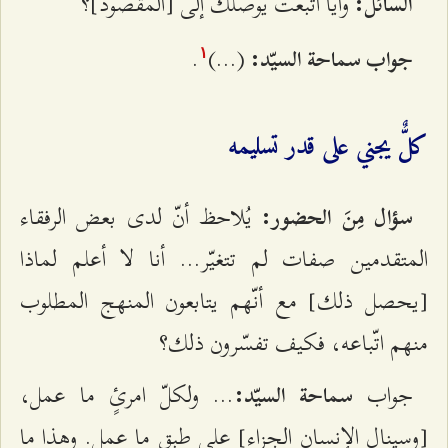
وأيًّا أتبعت يوصلك إلى [المقصود]؟
السائل:
.
(...)
جواب سماحة السيّد:
۱
كلٌّ يجني على قدر تسليمه
يُلاحظ أنّ لدى بعض الرفقاء
سؤال مِنَ الحضور:
المتقدمين صفات لم تتغيّر... أنا لا أعلم لماذا
[يحصل ذلك] مع أنّهم يتابعون المنهج المطلوب
منهم اتّباعه، فكيف تفسّرون ذلك؟
جواب
... ولكلّ امرئٍ ما عمل،
سماحة السيّد:
[وسينال الإنسان الجزاء] على طبق ما عمل. وهذا ما