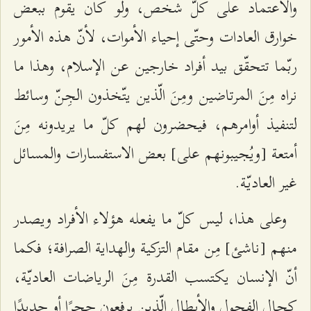
والاعتماد على كلّ شخص، ولو كان يقوم ببعض
خوارق العادات وحتّى إحياء الأموات، لأنّ هذه الأمور
ربّما تتحقّق بيد أفراد خارجين عن الإسلام، وهذا ما
نراه مِنَ المرتاضين ومِنَ الّذين يتّخذون الجِنّ وسائط
لتنفيذ أوامرهم، فيحضرون لهم كلّ ما يريدونه مِنَ
أمتعة [ويُجيبونهم على] بعض الاستفسارات والمسائل
غير العاديّة.
وعلى هذا، ليس كلّ ما يفعله هؤلاء الأفراد ويصدر
منهم [ناشئ] مِن مقام التزكية والهداية الصرافة؛ فكما
أنّ الإنسان يكتسب القدرة مِنَ الرياضات العاديّة،
كحال الفحول والأبطال الّذين يرفعون حجرًا أو حديدًا