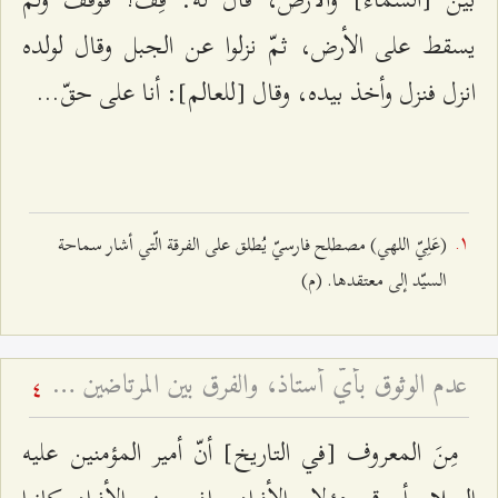
يسقط على الأرض، ثمّ نزلوا عن الجبل وقال لولده
انزل فنزل وأخذ بيده، وقال [للعالم]: أنا على حقّ...
(عَلِيّ اللهي) مصطلح فارسيّ يُطلق على الفرقة الّتي أشار سماحة
السيّد إلى معتقدها. (م)
عدم الوثوق بأيّ أستاذ، والفرق بين المرتاضين وأولياء الله، و... - محاضرات جبل عامل - أسئلة وأجوبة الرجال - ج ۷
4
مِنَ المعروف [في التاريخ] أنّ أمير المؤمنين عليه