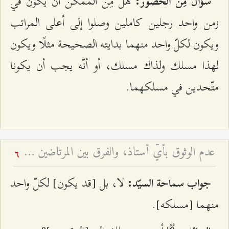
هل مِنَ الممكن أن يكون في
سؤال مِنَ الحضور:
زمن واحد رجلين كاملين وصلوا إلى أعلى المراتب
ويكون لكلّ واحد منهما بدايته الصحيحة مثلًا ويكون
لهذا مسلك ولذاك مسلك، أو أنّه يجب أن يكونا
متّحدين في مسلكهما.
عدم الوثوق بأيّ أستاذ، والفرق بين المرتاضين وأولياء الله، و... - محاضرات جبل عامل - أسئلة وأجوبة الرجال - ج ۷
6
لا، بل [قد يكون] لكلّ واحد
جواب سماحة السيّد:
منهما [مسلكه].