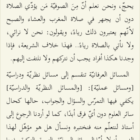
يحجّ، ونحن نعلم أنّ مِنَ الصوفيّة مَن يؤدّي الصلاة
دون أن يجهر في صلاة المغرب والعشاء والصبح
لأنّهم يعتبرون ذلك رياءً، ويقولون: نحن لا نرائي،
ولا نأتي بالصلاة رياءً.. فهذا خلاف الشريعة، فإذا
وجدنا هكذا أفراد يجب أن نتركهم ولا نلتفت إليهم.
المسائل العرفانيّة تنقسم إلى مسائل نظريّة ودراسيّة
[ومسائل عمليّة]: [والمسائل النظريّة والدراسيّة]
يكفي فيها التمرّس والسؤال والجواب، حالها كحال
سائر العلوم دون أيّ فرق أبدًا، كما لو أردنا الرجوع إلى
أستاذ لنتعلّم منه فنختبره ونسأل هل هو مؤهّل لهذا