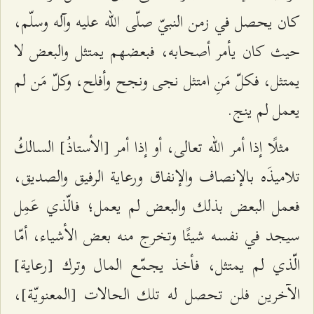
كان يحصل في زمن النبيّ صلّى الله عليه وآله وسلّم،
حيث كان يأمر أصحابه، فبعضهم يمتثل والبعض لا
يمتثل، فكلّ مَنِ امتثل نجى ونجح وأفلح، وكلّ مَن لم
يعمل لم ينج.
مثلًا إذا أمر الله تعالى، أو إذا أمر [الأستاذُ] السالكُ
تلاميذَه بالإنصاف والإنفاق ورعاية الرفيق والصديق،
فعمل البعض بذلك والبعض لم يعمل؛ فالّذي عَمِل
سيجد في نفسه شيئًا وتخرج منه بعض الأشياء، أمّا
الّذي لم يمتثل، فأخذ يجمّع المال وترك [رعاية]
الآخرين فلن تحصل له تلك الحالات [المعنويّة]،