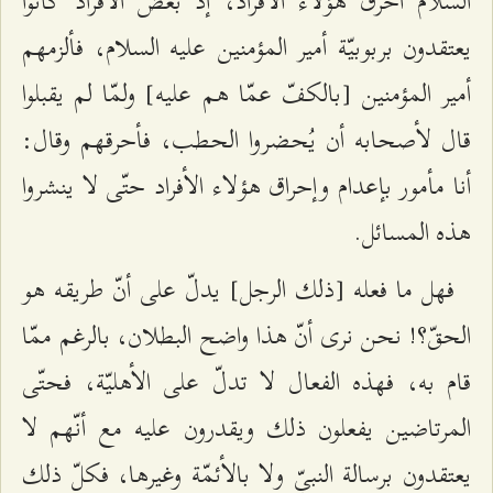
السلام أحرق هؤلاء الأفراد، إذ بعض الأفراد كانوا
يعتقدون بربوبيّة أمير المؤمنين عليه السلام، فألزمهم
أمير المؤمنين [بالكفّ عمّا هم عليه] ولمّا لم يقبلوا
قال لأصحابه أن يُحضروا الحطب، فأحرقهم وقال:
أنا مأمور بإعدام وإحراق هؤلاء الأفراد حتّى لا ينشروا
هذه المسائل.
فهل ما فعله [ذلك الرجل] يدلّ على أنّ طريقه هو
الحقّ؟! نحن نرى أنّ هذا واضح البطلان، بالرغم ممّا
قام به، فهذه الفعال لا تدلّ على الأهليّة، فحتّى
المرتاضين يفعلون ذلك ويقدرون عليه مع أنّهم لا
يعتقدون برسالة النبيّ ولا بالأئمّة وغيرها، فكلّ ذلك