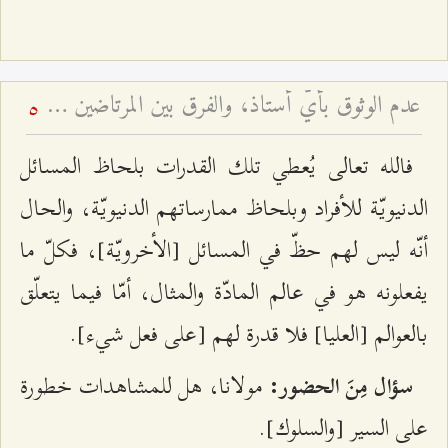
عدم الوثوق بأيّ أستاذ، والفرق بين المرتاضين وأولياء الله، و... - محاضرات جبل عامل - أسئلة وأجوبة الرجال - ج ۷
5
فالله تعالى يُعطي تلك القدرات بلحاظ المسائل
الدنيويّة للأفراد وبلحاظ ممارساتهم الدنيويّة، والحال
أنّه ليس لهم حظّ في المسائل [الأخرويّة]، فكلّ ما
يفعلونه هو في عالم المادّة والمثال، أمّا فيما يتعلّق
بالعوالم [العليا] فلا قدرة لهم [على فعل شيء].
مولانا، هل للمشاهدات خطورة
سؤال مِنَ الحضور:
على السير [والسلوك].