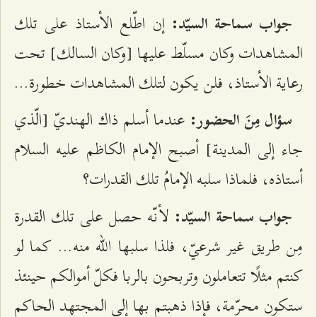
إن اطّلع الأستاذ على تلك
جواب سماحة السيّد:
المشاهدات وكان مسلّط عليها [وكان السالك] تحت
رعاية الأستاذ، فلن يكون لتلك المشاهدات خطورة...
عندما أسلم ذاك الهنديّ [الّذي
سؤال مِنَ الحضور:
جاء إلى المدينة] أصبح الإمام الكاظم عليه السلام
أستاذه، فلماذا سلبه الإمامُ تلك القدرات؟
لأنّه حصل على تلك القدرة
جواب سماحة السيّد:
مِن طريق غير شرعيّ، فلذا سلبها الله منه... كما لو
كنتم مثلًا تتعاملون وتربحون بالربا فكلّ أموالكم حينئذ
ستكون محرّمة، فإذا ذهبتم بها إلى المجتهد الحاكم