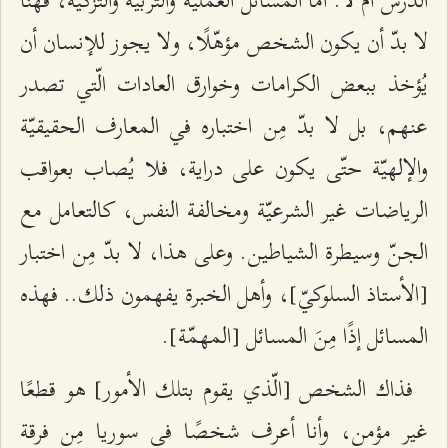
الدرس أم لا. أمّا المسائل العمليّة والتربية والتزكية، فهنا
لا بدّ أن يكون الشخص مؤهّلًا، ولا يجوز للإنسان أن
يُؤخذ ببعض الكرامات وخوارق العادات الّتي تصدر
عنهم، بل لا بدّ مِن اختباره في المعارف الحقيقيّة
والإلهيّة حتّى يكون على دراية، فلا يُصاب بعواقب
الرياضات غير الشرعيّة ومخالفة النفس، كالتعامل مع
الجنّ وسيطرة الشياطين. وعلى هذا، لا بدّ مِن اختبار
[الأستاذ السلوكيّ]، وأهل الخبرة يفهمون ذلك.. فهذه
المسائل إذًا مِنَ المسائل [المهمّة].
فذاك الشخص [الّذي يقوم بتلك الأمور] هو قطعًا
غير مؤمن، وأنا أعرف شخصًا في سوريا مِن فرقة