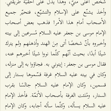
شخص أعلى منيّ، وهذا يدلّ على أحقيّة طريقتي.
وأخذ يشنّع على الإسلام والتشيّع، فتحيّر جميع
الأصحاب أمام هذا الأمر! فذهب بعض أصحاب
الإمام موسى بن جعفر عليه السلام مُسرعين إلى بيته
وأخبروه بأنّ شخصًا أتى مِنَ الهند وأذهلهم ولم يترك
شيئًا أبدًا، بحيث أنّهم كلّما نووا شيئًا أخبرهم عنه،
فقال موسى بن جعفر: إيتوني به. فجاؤوا به إلى منزله،
وكان في بيته عليه السلام غرفة قسّموها بستار إلى
قسمين، وكان الإمام عليه السلام جالسًا بقرب
الستار، ومُلئت الغرفة بأصحاب الأئمّة. فأخذ الإمام
عليه السلام يسأله، وكلّما سأله أجابه، وكان الإمام