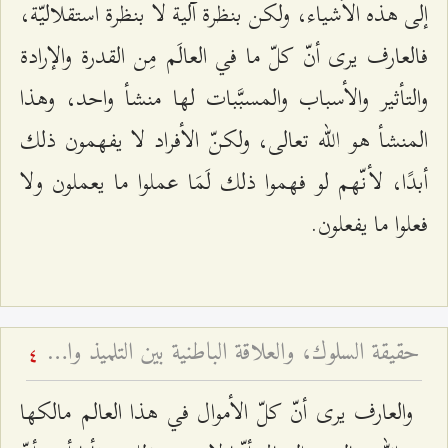
إلى هذه الأشياء، ولكن بنظرة آلية لا بنظرة استقلاليّة،
فالعارف يرى أنّ كلّ ما في العالَم مِن القدرة والإرادة
والتأثير والأسباب والمسبَّبات لها منشأ واحد، وهذا
المنشأ هو الله تعالى، ولكنّ الأفراد لا يفهمون ذلك
أبدًا، لأنّهم لو فهموا ذلك لَمَا عملوا ما يعملون ولا
فعلوا ما يفعلون.
حقيقة السلوك، والعلاقة الباطنية بين التلميذ والأستاذ، و... - محاضرات جبل عامل - أسئلة وأجوبة الرجال - ج ٦
4
والعارف يرى أنّ كلّ الأموال في هذا العالم مالكها