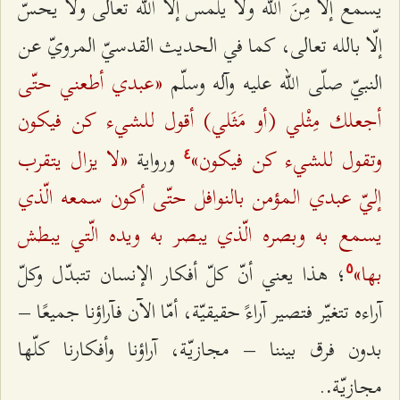
يسمع إلّا مِنَ الله ولا يلمس إلّا الله تعالى ولا يحسّ
إلّا بالله تعالى، كما في الحديث القدسيّ المرويّ عن
«عبدي أطعني حتّى
النبيّ صلّى الله عليه وآله وسلّم
أجعلك مِثْلي (أو مَثَلي) أقول للشيء كن فيكون
وتقول للشيء كن فيكون»
«لا يزال يتقرب
ورواية
٤
إليّ عبدي المؤمن بالنوافل حتّى أكون سمعه الّذي
يسمع به وبصره الّذي يبصر به ويده الّتي يبطش
بها»
؛ هذا يعني أنّ كلّ أفكار الإنسان تتبدّل وكلّ
٥
آراءه تتغيّر فتصير آراءً حقيقيّة، أمّا الآن فآراؤنا جميعًا –
بدون فرق بيننا – مجازيّة، آراؤنا وأفكارنا كلّها
مجازيّة
.
.