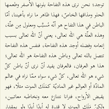
توجد؛ نحن نرى هذه التفاحة بلونها الأصفر وطعمها
الحلو ومذاقها الخاصّ، فهذا ظاهر ما نراه بأعيننا، أمّا
الباطن في هذا التفاح هو أنّه مُسبَّب ومعلول مِن علّة،
وهذه العلّة هي الله تعالى، يعني أنّ الله تعالى بسبب
إنعامه وفضله أوجد هذه التفاحة، فنفس هذه التفاحة
تتصل بالله تعالى وباطن هذه التفاحة هو الله تعالى؛
هذا هو العرفان، فالعرفان يفيد أنّ نرى أنّ باطن كلّ
شيء هو الله تعالى، كلّ شيء سواء ممّا نراه في عالم
المادّة أو العوالم غير الماديّة كمَلَك الموت مثلًا، فهو
يقبض الأرواح، فترانا نتنازع معه ونخاطبه معاتبين،
ولكنّ مَلَك الموت لا قدرة له أبدًا أبدًا ولو بمقدار