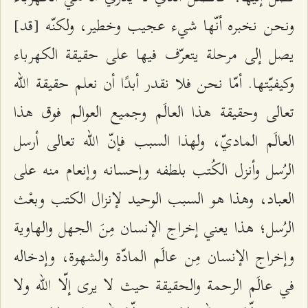
ونحن نخبره أنّها شيء عجيب وخطير، ولكنّه [قد]
يصل إلى مرحلة يتعرّف فيها على حقيقة الكهرباء
وكيفيّتها. أمّا نحن فلا نقدر أبدًا أن نعلم حقيقة الله
تعالى وحقيقة هذا العالَم وجميع العوالم فوق هذا
العالَم الماديّ، ولهذا السبب فإنّ الله تعالى أرسل
الرُسل وأنزل الكُتب بلطفه وإحسانه وإنعام منه على
العباد، وهذا هو السبب الوحيد لإنزال الكتب وبعْث
الرُسل؛ هذا يعني إخراج الإنسان مِنَ الجهل والهاوية
وإخراج الإنسان مِن عالَم المادّة والشهوة، وإدخاله
في عالَم الرحمة والحقيقة حيث لا يرى إلّا الله ولا