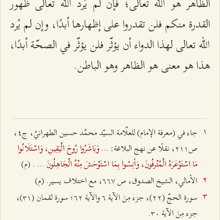
الظاهر هو الله تعالى؛ فإن لم يُرد الله تعالى ظهور
القدرة منكم فلن تقدروا على إظهارها أبدًا، وإن لم يُرد
الله تعالى لهذا الدواء أن يؤثّر فلن يؤثّر في الصحّة أبدًا،
هذا هو معنى هو الظاهر وهو الباطن.
جاء في (معرفة الإمام) للعلّامة السيّد محمّد حسين الطهرانيّ، ج٤،
... وَبَاشَرُوا رُوحَ الْيَقِينِ، وَاسْتَلَانُوا
ص٢۱۱، نقلًا عن نهج البلاغة:
مَا اسْتَوْعَرَهُ الْمُتْرفُونَ، وَأنِسُوا بِمَا اسْتَوْحَشَ مِنْهُ الْجَاهِلُونَ ... .
(م)
الأمالي، الشيخ الصدوق، ص ٦٦۷، مع اختلاف يسير. (م)
سورة الحجّ (٢٢)، جزء مِنَ الآية ٦ والآية ٦٢؛ سورة لقمان (٣۱)،
جزء مِنَ الآية ٣۰.