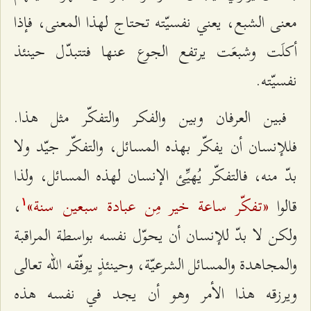
معنى الشبع، يعني نفسيّته تحتاج لهذا المعنى، فإذا
أكلَت وشبعَت يرتفع الجوع عنها فتتبدّل حينئذ
نفسيّته.
فبين العرفان وبين والفكر والتفكّر مثل هذا.
فللإنسان أن يفكّر بهذه المسائل، والتفكّر جيّد ولا
بدّ منه، فالتفكّر يُهيِّئ الإنسان لهذه المسائل، ولذا
«تفكّر ساعة خير مِن عبادة سبعين سنة»
قالوا
،
۱
ولكن لا بدّ للإنسان أن يحوّل نفسه بواسطة المراقبة
والمجاهدة والمسائل الشرعيّة، وحينئذٍ يوفّقه الله تعالى
ويرزقه هذا الأمر وهو أن يجد في نفسه هذه