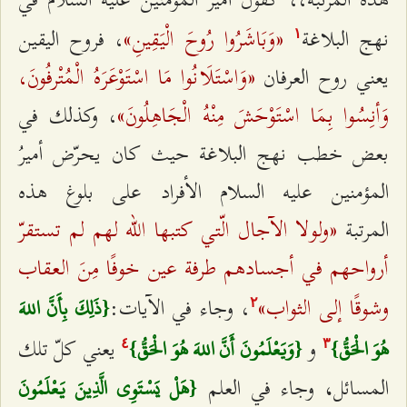
«وَبَاشَرُوا رُوحَ الْيَقِينِ»
نهج البلاغة
، فروح اليقين
۱
«وَاسْتَلَانُوا مَا اسْتَوْعَرَهُ الْمُتْرفُونَ،
يعني روح العرفان
وَأنِسُوا بِمَا اسْتَوْحَشَ مِنْهُ الْجَاهِلُونَ»
، وكذلك في
بعض خطب نهج البلاغة حيث كان يحرّض أميرُ
المؤمنين عليه السلام الأفراد على بلوغ هذه
«ولولا الآجال الّتي كتبها الله لهم لم تستقرّ
المرتبة
أرواحهم في أجسادهم طرفة عين خوفًا مِنَ العقاب
وشوقًا إلى الثواب»
، وجاء في الآيات:
{ذَلِكَ بِأَنَّ اللهَ
٢
و
يعني كلّ تلك
هُوَ الْحَقُّ}
{وَيَعْلَمُونَ أَنَّ اللهَ هُوَ الْحَقُّ}
٤
٣
المسائل
وجاء في العلم
،
{هَلْ يَسْتَوِي الَّذِينَ يَعْلَمُونَ