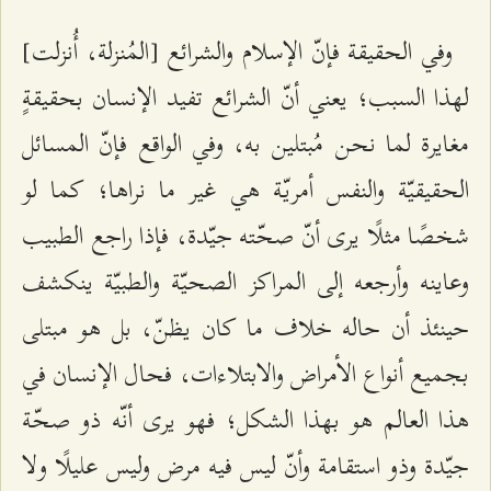
وفي الحقيقة فإنّ الإسلام والشرائع [المُنزلة، أُنزلت]
لهذا السبب؛ يعني أنّ الشرائع تفيد الإنسان بحقيقةٍ
مغايرة لما نحن مُبتلين به، وفي الواقع فإنّ المسائل
الحقيقيّة والنفس أمريّة هي غير ما نراها؛ كما لو
شخصًا مثلًا يرى أنّ صحّته جيّدة، فإذا راجع الطبيب
وعاينه وأرجعه إلى المراكز الصحيّة والطبيّة ينكشف
حينئذ أن حاله خلاف ما كان يظنّ، بل هو مبتلى
بجميع أنواع الأمراض والابتلاءات، فحال الإنسان في
هذا العالم هو بهذا الشكل؛ فهو يرى أنّه ذو صحّة
جيّدة وذو استقامة وأنّ ليس فيه مرض وليس عليلًا ولا