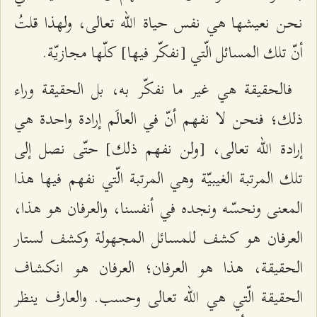
نحن نعيشها هي نفس حياة الله تعالى، ولهذا قلتُ
أنّ تلك المسائل الّتي [نفكّر فيها] كلّها مجازيّة.
فالحقيقة هي غير ما نفكّر به، بل الحقيقة وراء
ذلك؛ فنحن لا نفهم أنّ في العالَم إرادة واحدة هي
إرادة الله تعالى، [ولن نفهم ذلك] حتّى نصل إلى
تلك المرتبة الغيبيّة وهي المرتبة الّتي نفهم فيها هذا
المعنى ونحسّه ونجده في أنفسنا، والعرفان هو هذا،
العرفان هو كشف للمسائل المجهولة وكشف لستار
الحقيقة، هذا هو العرفان؛ العرفان هو انكشاف
الحقيقة الّتي هي الله تعالى وحسب. والعارف ينظر