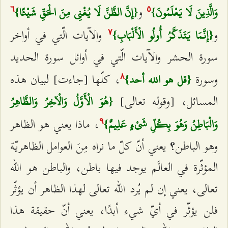
و
وَالَّذِينَ لَا يَعْلَمُونَ}
{إِنَّ الظَّنَّ لَا يُغْنِي مِنَ الْحَقِّ شَيْئًا}
٦
٥
و
والآيات الّتي في أواخر
{إِنَّمَا يَتَذَكَّرُ أُولُو الْأَلْبَابِ}
۷
سورة الحشر والآيات الّتي في أوائل سورة الحديد
وسورة
، كلّها [جاءت] لبيان هذه
{قل هو الله أحد}
۸
المسائل، [وقوله تعالى]
{هُوَ الْأَوَّلُ وَالْآَخِرُ وَالظَّاهِرُ
، ماذا يعني هو الظاهر
وَالْبَاطِنُ وَهُوَ بِكُلِّ شَيْءٍ عَلِيمٌ}
٩
وهو الباطن
يعني أنّ كلّ ما نراه مِنَ العوامل الظاهريّة
؟
المؤثّرة في العالَم يوجد فيها باطن، والباطن هو الله
تعالى، يعني إن لم يُرد الله تعالى لهذا الظاهر أن يؤثّر
فلن يؤثّر في أيّ شيء أبدًا، يعني أنّ حقيقة هذا