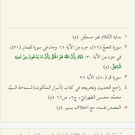
بداية الكلام غير مسجّل. (م)
سورة الحجّ (٢٢)، جزء مِنَ الآية ٦٢. وجاء في سورة لقمان (٣۱)،
في جزء مِنَ الآية ٣۰:
ذَلِكَ بِأَنَّ اللَّهَ هُوَ الْحَقُّ وَأَنَّ مَا يَدْعُونَ مِنْ دُونِهِ
(م)
الْبَاطِلُ.
سورة ق (٥۰)، الآية ٢٢.
راجع الحديث وتخريجه في كتاب (أسرار الملكوت) لسماحة السيّد
محمّد محسن الطهرانيّ، ج٢، ص٦٩. (م)
المصدر نفسه، مع اختلاف يسير. (م)