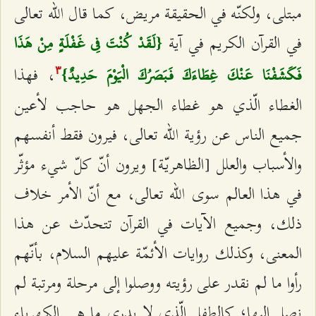
مبتلى، ولكنّه في الحقيقة مريض، كما قال الله تعالى
في القرآن الكريم في آية
{لَقَدْ كُنْتَ فِي غَفْلَةٍ مِنْ هَذَا
، فهذا
فَكَشَفْنَا عَنْكَ غِطَاءَكَ فَبَصَرُكَ الْيَوْمَ حَدِيدٌ}
٣
الغطاء الّذي هو غطاء الجهل هو حاجب لأعين
جميع الناس عن رؤية الله تعالى، فيرون فقط أنفسهم
والأسباب والعلل [الظاهريّة] ويرون أنّ كلّ شيء مؤثّر
في هذا العالم سوى الله تعالى، مع أنّ الأمر خلاف
ذلك، وجميع الآيات في القرآن تتحدّث عن هذا
المعنى، وكذلك روايات الأئمّة عليهم السلام، بأنّهم
رأوا ما لم نقدر على رؤيته ووصلوا إلى مرحلة ومرتبة لم
نصل إليها؛ كالطفل الّذي لا يدري ما هي الكهرباء