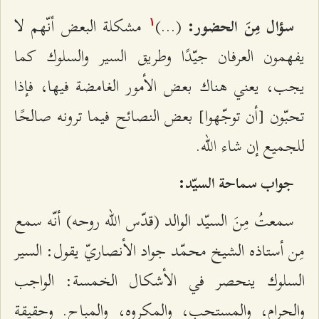
(...)
مشكلة البعض أنّهم لا
سؤال مِنَ الحضور:
۱
يفهمون العرفان جيّدًا وطريق السير والسلوك كما
يجب، يعني هناك بعض الأمور الغامضة فيها، فإذا
تحبّون [أن توجّهوا] بعض النصائح فيما ترونه صالحًا
للجميع إن شاء الله.
جواب سماحة السيّد:
سمعتُ مِنَ السيّد الوالد (قدّس الله روحه) أنّه سمع
مِن أستاذه الشيخ محمّد جواد الأنصاريّ يقول: السير
السلوك ينحصر في الأشكال الخمسة: الواجب
والحرام، والمستحب، والمكروه، والمباح. وحقيقة