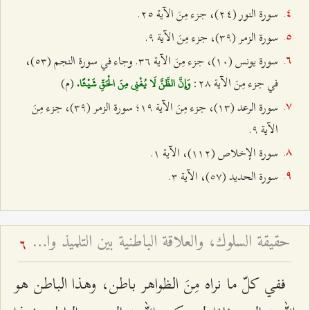
سورة النور (٢٤)، جزء مِنَ الآية ٢٥.
سورة الزمر (٣٩)، جزء مِنَ الآية ٩.
سورة يونس (۱۰)، جزء مِنَ الآية ٣٦. وجاء في سورة النجم (٥٣)،
في جزء مِنَ الآية ٢۸:
(م)
وَإِنَّ الظَّنَّ لَا يُغْنِي مِنَ الْحَقِّ شَيْئًا.
سورة الرعد (۱٣)، جزء مِنَ الآية ۱٩؛ سورة الزمر (٣٩)، جزء مِنَ
الآية ٩.
سورة الإخلاص (۱۱٢)، الآية ۱.
سورة الحديد (٥۷)، الآية ٣.
حقيقة السلوك، والعلاقة الباطنية بين التلميذ والأستاذ، و... - محاضرات جبل عامل - أسئلة وأجوبة الرجال - ج ٦
6
ففي كلّ ما نراه مِنَ الظواهر باطن، وهذا الباطن هو