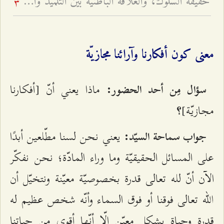
حقيقة السلوك، والعلاقة الباطنية بين التلميذ والأستاذ، و... - محاضرات جبل عامل - أسئلة وأجوبة الرجال - ج ٦
3
معنى كون أفكارنا وآرائنا مجازيّة
ماذا يعني أنّ [أفكارنا
سؤال مِن أحد الحضور:
مجازيّة]
؟
يعني نحن لسنا مطّلعين أبدًا
جواب سماحة السيّد:
على المسائل الحقيقيّة وما وراء المادّة؛ نحن نفكّر
الآن أنّ لله تعالى قدرة بخصوصيّة معيّنة ونتخيّل أن
الله تعالى فوقنا أو فوق السماء وأنّه شخص عظيم له
قدرة وحياة بشكل معيّن إلّا أنّها أقوى مِن حياتنا