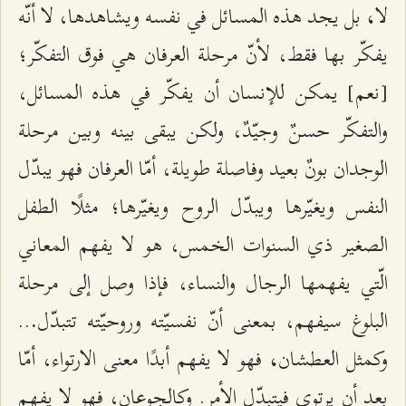
لا
بل يجد هذه المسائل في نفسه ويشاهدها، لا أنّه
،
يفكّر بها فقط، لأنّ مرحلة العرفان هي فوق التفكّر؛
[نعم] يمكن للإنسان أن يفكّر في هذه المسائل،
والتفكّر حسنٌ وجيّدٌ، ولكن يبقى بينه وبين مرحلة
الوجدان بونٌ بعيد وفاصلة طويلة، أمّا العرفان فهو يبدّل
النفس ويغيّرها ويبدّل الروح ويغيّرها؛ مثلًا الطفل
الصغير ذي السنوات الخمس، هو لا يفهم المعاني
الّتي يفهمها الرجال والنساء، فإذا وصل إلى مرحلة
البلوغ سيفهم، بمعنى أنّ نفسيّته وروحيّته تتبدّل
..
.
وكمثل العطشان
فهو لا يفهم أبدًا معنى الارتواء، أمّا
،
بعد أن يرتوي فيتبدّل الأمر. وكالجوعان، فهو لا يفهم