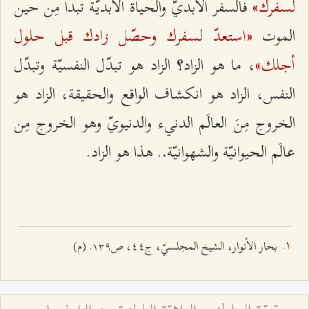
لسفرك»
فالسفر الأبديّ والحياة الأبديّة تبدأ مِن حين
«استعدّ لسفرك وحصّل زادك قبل حلول
الموت
أجلك»
، ما هو الزاد
الزاد هو تبدّل النفسيّة وتبدّل
؟
النفس، الزاد هو انكشاف الواقع والحقيقة، الزاد هو
الخروج مِنَ العالَم الدنيء والدنيويّ وهو الخروج مِن
عالَم الحيوانيّة والشهوانيّة
. هذا هو الزاد.
.
بحار الأنوار، الشيخ المجلسيّ، ج٤٤، ص۱٣٩. (م)