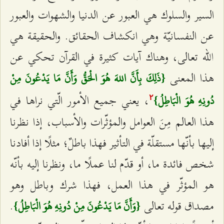
السير والسلوك هي العبور عن الدنيا والشهوات والعبور
عن النفسانيّة وهي انكشاف الحقائق. والحقيقة هي
الله تعالى، وهناك آيات كثيرة في القرآن تحكي عن
هذا المعنى
{ذَلِكَ بِأَنَّ اللهَ هُوَ الْحَقُّ وَأَنَّ مَا يَدْعُونَ مِنْ
، يعني جميع الأمور الّتي نراها في
دُونِهِ هُوَ الْبَاطِلُ}
٢
هذا العالم مِنَ العوامل والمؤثّرات والأسباب، إذا نظرنا
إليها بأنّها مستقلّة في التأثير فهذا باطلٌ؛ مثلًا إذا أفادنا
شخص فائدة ما، أو قدّم لنا عملًا ما، ونظرنا إليه بأنّه
هو المؤثّر في هذا العمل، فهذا شرك وباطل وهو
مصداق قوله تعالى
.
{وَأَنَّ مَا يَدْعُونَ مِنْ دُونِهِ هُوَ الْبَاطِلُ}