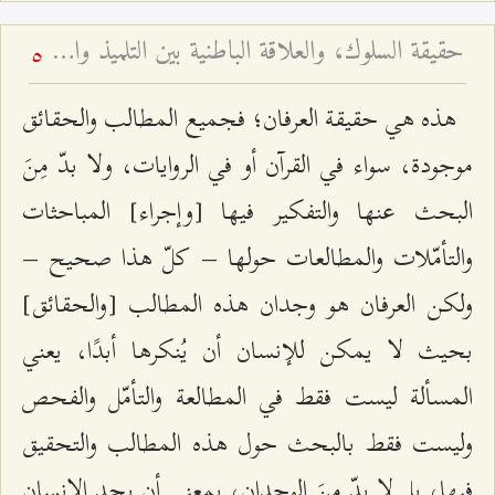
حقيقة السلوك، والعلاقة الباطنية بين التلميذ والأستاذ، و... - محاضرات جبل عامل - أسئلة وأجوبة الرجال - ج ٦
5
هذه هي حقيقة العرفان؛ فجميع المطالب والحقائق
موجودة، سواء في القرآن أو في الروايات، ولا بدّ مِنَ
البحث عنها والتفكير فيها [وإجراء] المباحثات
والتأمّلات والمطالعات حولها – كلّ هذا صحيح –
ولكن العرفان هو وجدان هذه المطالب [والحقائق]
بحيث لا يمكن للإنسان أن يُنكرها أبدًا، يعني
المسألة ليست فقط في المطالعة والتأمّل والفحص
وليست فقط بالبحث حول هذه المطالب والتحقيق
فيها، بل لا بدّ مِنَ الوجدان، بمعنى أن يجد الإنسان