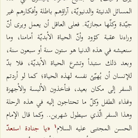
المسائل الدنيئة والدنيويّة، آراؤهم باطلة وأفكارهم غير
جيّدة وكلّها مجازيّة. فعلى العاقل أن يعمل ويرى أنّ
وراءنا عقبة كؤود وأنّ الحياة الأبديّة أمامنا، وما
سنعيشه في هذه الدنيا هو ستون سنة أو سبعون سنة،
وبعد ذلك ستبدأ وتشرع الحياة الأبديّة، فلا بدّ
للإنسان أن يُهيّئ نفسه لهذه الحياة؛ كما لو أردتم
السفر إلى مكان بعيد، فتأخذون الألبسة والأجهزة
وغذاء الطفل وكلّ ما تحتاجون إليه في هذه الرحلة
وهذا السفر الّذي سيطول شهرين
. وكما قال الإمام
.
«يا جنادة استعدّ
الحسن المجتبى عليه السلام
۱