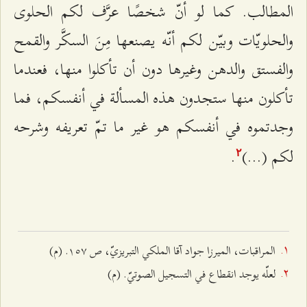
المطالب. كما لو أنّ شخصًا عرَّف لكم الحلوى
والحلويّات وبيّن لكم أنّه يصنعها مِنَ السكَّر والقمح
والفستق والدهن وغيرها دون أن تأكلوا منها، فعندما
تأكلون منها ستجدون هذه المسألة في أنفسكم، فما
وجدتموه في أنفسكم هو غير ما تمّ تعريفه وشرحه
لكم (...)
.
٢
المراقبات، الميرزا جواد آقا الملكي التبريزيّ، ص ۱٥۷. (م)
لعلّه يوجد انقطاع في التسجيل الصوتيّ. (م)