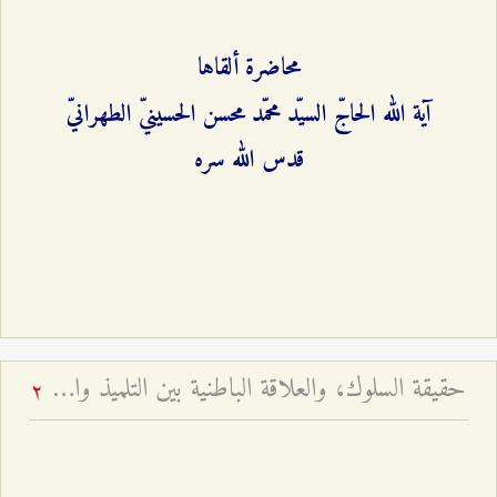
محاضرة ألقاها
آية الله الحاجّ السيّد محمّد محسن الحسينيّ الطهرانيّ
قدس الله سره
حقيقة السلوك، والعلاقة الباطنية بين التلميذ والأستاذ، و... - محاضرات جبل عامل - أسئلة وأجوبة الرجال - ج ٦
2