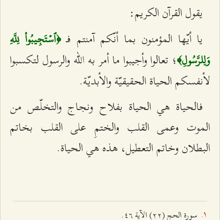
يقول القرآن الكريم:
يا أيّها المؤمنون بما أنّكم آمنتم فـ
﴿ٱسۡتَجِيبُواْ لِلَّهِ
؛ تعالوا وأجيبوا ما أمر به الله والرسول لتكسبوا
وَلِلرَّسُولِ﴾
لأنفسكم الحياة الحقيقيّة والأبديّة.
فالحياة هي الحياة بفلاح ونجاج والتخلّص من
الموت وعمى القلب والختمِ على القلب بخاتم
البطلان وخاتم التعطيل، هذه هي الحياة.
سورة الحج (٢٢) الآية ٤٦.