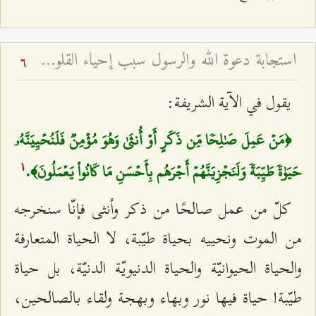
استجابة دعوة الله والرسول سبب إحياء القلوب - خطبة عيد الفطر لعام ۱٤۲٤ هـ
6
يقول في الآية الشريفة:
﴿مَنۡ عَمِلَ صَٰلِحٗا مِّن ذَكَرٍ أَوۡ أُنثَىٰ وَهُوَ مُؤۡمِنٞ فَلَنُحۡيِيَنَّهُۥ
حَيَوٰةٗ طَيِّبَةٗ وَلَنَجۡزِيَنَّهُمۡ أَجۡرَهُم بِأَحۡسَنِ مَا كَانُواْ يَعۡمَلُونَ﴾.
۱
كلّ من عمل صالحًا من ذكر وأنثى فإنّا سنخرجه
من الموت ونحييه بحياة طيّبة، لا الحياة المتعارفة
والحياة الحيوانيّة والحياة الدنيويّة الدنيّة، بل حياة
طيّبة! حياة فيها نور وبهاء وبهجة ولقاء بالصالحين،