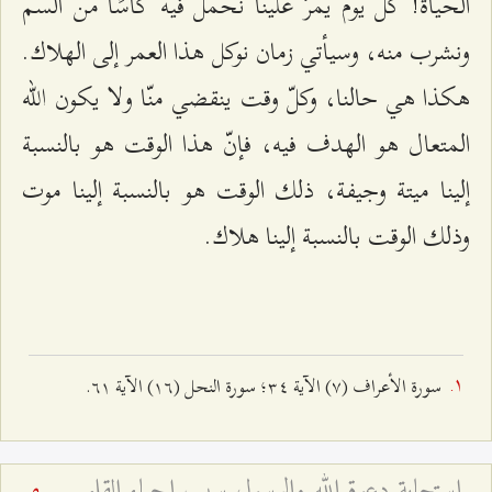
الحياة! كلّ يوم يمرّ علينا نحمل فيه كأسًا من السمّ
ونشرب منه، وسيأتي زمان نوكل هذا العمر إلى الهلاك.
هكذا هي حالنا، وكلّ وقت ينقضي منّا ولا يكون الله
المتعال هو الهدف فيه، فإنّ هذا الوقت هو بالنسبة
إلينا ميتة وجيفة، ذلك الوقت هو بالنسبة إلينا موت
وذلك الوقت بالنسبة إلينا هلاك.
سورة الأعراف (٧) الآیة ٣٤؛ سورة النحل (١٦) الآية ٦١.
استجابة دعوة الله والرسول سبب إحياء القلوب - خطبة عيد الفطر لعام ۱٤۲٤ هـ