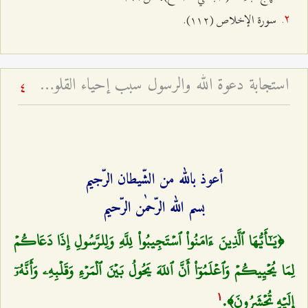
سورة الإخلاص (١١٢).
استجابة دعوة الله والرسول سبب إحياء القلوب - خطبة عيد الفطر لعام ۱٤۲٤ هـ
4
أعوذ بالله من الشّیطان الرّجیم
بسم الله الرّحمٰن الرّحیم
﴿يَـٰٓأَيُّهَا ٱلَّذِينَ ءَامَنُواْ ٱسۡتَجِيبُواْ لِلَّهِ وَلِلرَّسُولِ إِذَا دَعَاكُمۡ
لِمَا يُحۡيِيكُمۡ وَٱعۡلَمُوٓاْ أَنَّ ٱللَهَ يَحُولُ بَيۡنَ ٱلۡمَرۡءِ وَقَلۡبِهِۦ وَأَنَّهُۥٓ
إِلَيۡهِ تُحۡشَرُونَ﴾.
۱