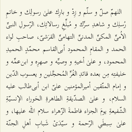
اللهمّ صلّ و سلّم و زِدْ و بارِك علیٰ رسولِك و خاتمِ
رُسلِك و شاهدِ سرِّك و مُبلِّغِ رسالاتِك، الرّسولِ النبیِّ
الاُمیِّ المكیِّ المدنیِّ التهامیِّ القرَشیّ، صاحبِ لواء
الحمد و المقامِ المحمود أبی‌القاسم محمّدٍ الحمیدِ
المحمود، و علیٰ أخیهِ و وصیِّه و صهرِه و ابن‌عمِّه و
خلیفتِه مِن بعده قائدِ الغُرِّ المُحجَّلین و یعسوب الدّین
و إمام المتّقین أمیرالمؤمنین علیّ ابن أبی‌طالب علیه
السلام، و علیٰ الصدّیقةِ الطاهرةِ الحَوراء الإنسیّةِ
الشّفیعةِ یومَ الجزاء فاطمةَ الزّهراء سلام الله علیها، و
علیٰ سِبطَیِ الرّحمة و سیّدَیْ شَبابِ أهلِ الجنّة