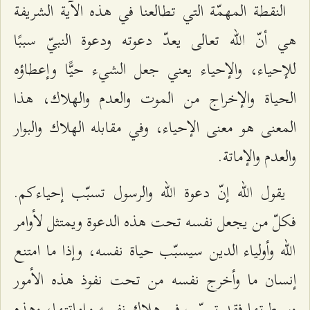
النقطة المهمّة التي تطالعنا في هذه الآية الشريفة
هي أنّ الله تعالى يعدّ دعوته ودعوة النبيّ سببًا
للإحياء، والإحياء يعني جعل الشيء حيًّا وإعطاؤه
الحياة والإخراج من الموت والعدم والهلاك، هذا
المعنى هو معنى الإحياء، وفي مقابله الهلاك والبوار
والعدم والإماتة.
يقول الله إنّ دعوة الله والرسول تسبّب إحياءكم.
فكلّ من يجعل نفسه تحت هذه الدعوة ويمتثل لأوامر
الله وأولياء الدين سيسبّب حياة نفسه، وإذا ما امتنع
إنسان ما وأخرج نفسه من تحت نفوذ هذه الأمور
وسيطرتها فقد تسبّب في هلاك نفسه وإماتتها، وهذه