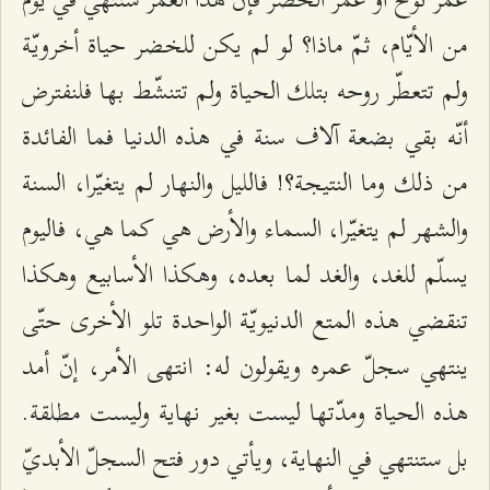
من الأيّام، ثمّ ماذا؟ لو لم يكن للخضر حياة أخرويّة
ولم تتعطّر روحه بتلك الحياة ولم تتنشّط بها فلنفترض
أنّه بقي بضعة آلاف سنة في هذه الدنيا فما الفائدة
من ذلك وما النتيجة؟! فالليل والنهار لم يتغيّرا، السنة
والشهر لم يتغيّرا، السماء والأرض هي كما هي، فاليوم
يسلّم للغد، والغد لما بعده، وهكذا الأسابيع وهكذا
تنقضي هذه المتع الدنيويّة الواحدة تلو الأخرى حتّى
ينتهي سجلّ عمره ويقولون له: انتهى الأمر، إنّ أمد
هذه الحياة ومدّتها ليست بغير نهاية وليست مطلقة.
بل ستنتهي في النهاية، ويأتي دور فتح السجلّ الأبديّ