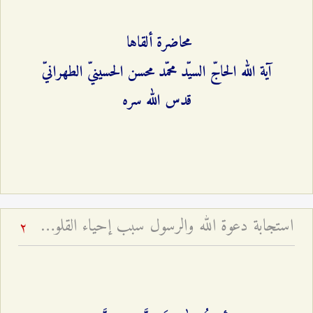
محاضرة ألقاها
آية الله الحاجّ السيّد محمّد محسن الحسينيّ الطهرانيّ
قدس الله سره
استجابة دعوة الله والرسول سبب إحياء القلوب - خطبة عيد الفطر لعام ۱٤۲٤ هـ
2