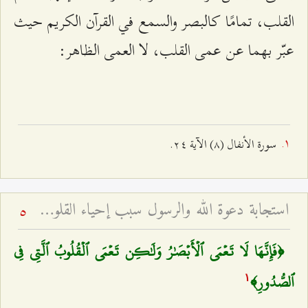
القلب، تمامًا كالبصر والسمع في القرآن الكريم حيث
عبّر بهما عن عمى القلب، لا العمى الظاهر:
سورة الأنفال (٨) الآیة ٢٤.
استجابة دعوة الله والرسول سبب إحياء القلوب - خطبة عيد الفطر لعام ۱٤۲٤ هـ
5
﴿فَإِنَّهَا لَا تَعۡمَى ٱلۡأَبۡصَٰرُ وَلَٰكِن تَعۡمَى ٱلۡقُلُوبُ ٱلَّتِي فِي
ٱلصُّدُورِ﴾
۱