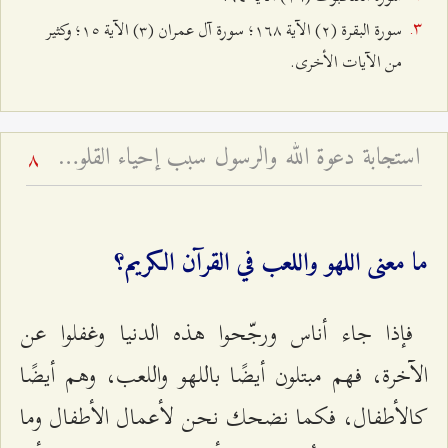
سورة البقرة (٢) الآية ١٦٨؛ سورة آل ‌عمران (٣) الآية ١٥؛ وكثير
من الآيات الأخرى.
استجابة دعوة الله والرسول سبب إحياء القلوب - خطبة عيد الفطر لعام ۱٤۲٤ هـ
8
ما معنى اللهو واللعب في القرآن الكريم؟
فإذا جاء أناس ورجّحوا هذه الدنيا وغفلوا عن
الآخرة، فهم مبتلون أيضًا باللهو واللعب، وهم أيضًا
كالأطفال، فكما نضحك نحن لأعمال الأطفال وما