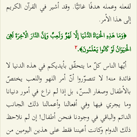
لفعله وعمله هدفًا غائيًّا. وقد أشير في القرآن الكريم
إلى هذا الأمر.
﴿وَمَا هَذِهِ الْحَيَاةُ الدُّنْيَا إِلَّا لَهْوٌ وَلَعِبٌ وَإِنَّ الدَّارَ الْآخِرَةَ لَهِيَ
الْحَيَوَانُ لَوْ كَانُوا يَعْلَمُونَ﴾.
٢
أيّها الناس كلّ ما يتحقّق بأيديكم في هذه الدنيا لا
فائدة منه! لا تتصوّروا أنّ أمر اللهو واللعب يختصّ
بالأطفال وصغار السنّ، بل إذا لم نراع في أمور دنيانا
وما يجري فيها وفي أفعالنا وأعمالنا ذلك الجانب
الدائم والباقي في وجودنا فنحن أطفال! إن لم نلاحظ
ذلك الدوام وكانت أعيننا فقط على هذين اليومين من