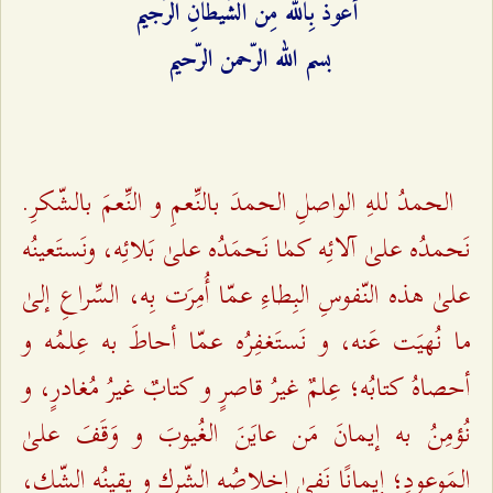
أعوذُ بِالله مِنَ الشَّیطانِ الرَّجیم
بسم الله الرّحمن الرّحیم
الحمدُ للهِ الواصلِ الحمدَ بالنِّعمِ و النِّعمَ بالشّكرِ.
نَحمدُه علیٰ آلائِه كمٰا نَحمَدُه علیٰ بَلائِه، ونَستَعینُه
علیٰ هذه النّفوسِ البِطاءِ عمّا أُمِرَت بِه، السِّراعِ إلیٰ
ما نُهیَت عَنه، و نَستَغفِرُه عمّا أحاطَ به عِلمُه و
أحصاهُ كتابُه؛ عِلمٌ غیرُ قاصرٍ و كتابٌ غیرُ مُغادرٍ، و
نُؤمِنُ به إیمانَ مَن عایَنَ الغُیوبَ و وَقَفَ علیٰ
المَوعودِ؛ إیمانًا نَفیٰ إخلاصُه الشّرك و یقینُه الشّك،