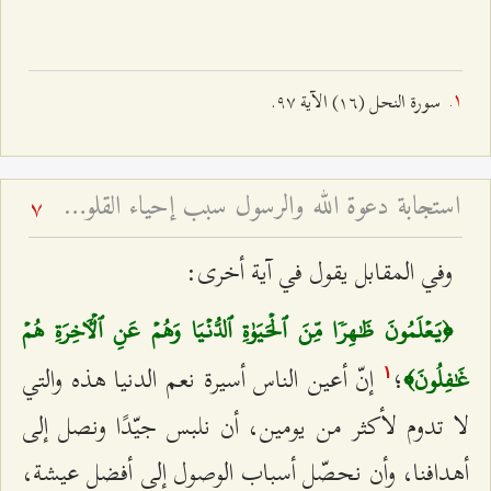
سورة النحل (١٦) الآیة ٩٧.
استجابة دعوة الله والرسول سبب إحياء القلوب - خطبة عيد الفطر لعام ۱٤۲٤ هـ
7
وفي المقابل يقول في آية أخرى:
﴿يَعۡلَمُونَ ظَٰهِرٗا مِّنَ ٱلۡحَيَوٰةِ ٱلدُّنۡيَا وَهُمۡ عَنِ ٱلۡأٓخِرَةِ هُمۡ
؛
إنّ أعين الناس أسيرة نعم الدنيا هذه والتي
غَٰفِلُونَ﴾
۱
لا تدوم لأكثر من يومين، أن نلبس جيّدًا ونصل إلى
أهدافنا، وأن نحصّل أسباب الوصول إلى أفضل عيشة،