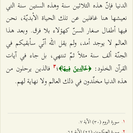
الدنيا فإنّ هذه الثلاثين سنة وهذه الستين سنة التي
نعيشها هنا غافلين عن تلك الحياة الأبديّة، نحن
فيها أطفال صغار السنّ كهؤلاء بلا فرق. وبعد هذا
العالم لا يوجد أمد، ولم يقل الله أنّي سأبقيكم في
الجنّة ألف سنة مثلاً ثمّ تنتهي، بل جاء في آيات
القرآن الخلود:
؛
فالذين يرحلون من
﴿خَالِدِينَ فِيهَا﴾
٣
هذه الدنيا مخلّدون في ذلك العالم ولا نهاية لهم.
سورة الروم (٣٠) الآية ٧.
سورة العنكبوت (٢٩) الآیة ٦٤.