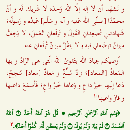
و نَشهَد أن لا إله إلّا الله وَحدَه لا شَریك لَه و أنّ
محمّدًا [صلّی الله عَلیه و آله و سَلّم] عَبدُه و رَسولُه؛
شَهادتینِ تُصعِدانِ القَولَ و تَرفَعانِ العَملَ، لا یَخِفُّ
میزانٌ توضَعانِ فیه و لا یثقُلُ میزانٌ تُرفَعانِ عنه.
اُوصیكم عِبادَ الله بِتَقویٰ الله الّتی هی الزّادُ و بِها
المَعاذُ [المعاد]؛ زادٌ مُبلِّغٌ و مَعاذٌ [معاد] مُنجِحٌ،
دَعا إلَیها خیرُ داعٍ و وَعاها خَیرُ واعٍ؛ فَأسمَعَ داعیها
و فازَ واعیها!
۱
﴿بِسۡمِ ٱللَهِ ٱلرَّحۡمٰنِ ٱلرَّحِيمِ ۱ قُلۡ هُوَ ٱللَهُ أَحَدٌ ٢ ٱللَهُ
ٱلصَّمَدُ ٣ لَمۡ يَلِدۡ وَلَمۡ يُولَدۡ ٤ وَلَمۡ يَكُن لَّهُۥ كُفُوًا أَحَدُۢ﴾.
٢