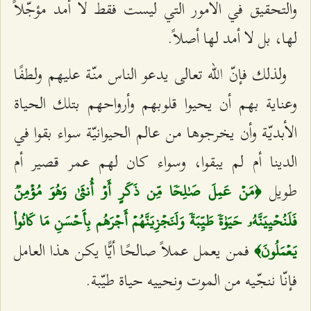
والتحقيق في الأمور التي ليست فقط لا أمد مؤجّلاً
لها، بل لا أمد لها أصلاً.
ولذلك فإنّ الله تعالى يدعو الناس منّة عليهم ولطفًا
وعناية بهم أن يحيوا قلوبهم وأرواحهم بتلك الحياة
الأبديّة وأن يخرجوها من عالم الحيوانيّة سواء بقوا في
الدينا أم لم يبقوا، وسواء كان لهم عمر قصير أم
طويل
﴿مَنۡ عَمِلَ صَٰلِحٗا مِّن ذَكَرٍ أَوۡ أُنثَىٰ وَهُوَ مُؤۡمِنٞ
فَلَنُحۡيِيَنَّهُۥ حَيَوٰةٗ طَيِّبَةٗ وَلَنَجۡزِيَنَّهُمۡ أَجۡرَهُم بِأَحۡسَنِ مَا كَانُواْ
فمن يعمل عملاً صالحًا أيًّا يكن هذا العامل
يَعۡمَلُونَ﴾
فإنّا ننجّيه من الموت ونحييه حياة طيّبة.