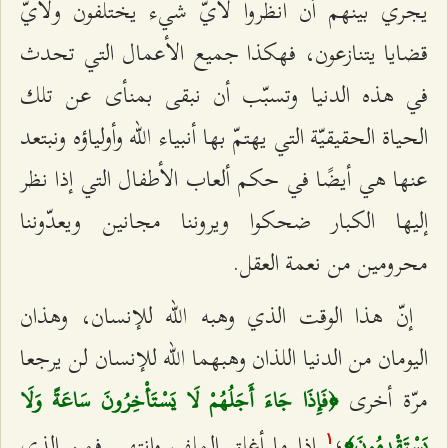
يجري بينهم أن انظروا لأيّ شيء يختلفون ولأيّ
قضايا يتنازعون، فهكذا جميع الأعمال التي تحدث
في هذه الدنيا وتسبّب أن نبقى بمنأى عن تلك
الحياة الحقيقيّة التي يهتمّ بها أنبياء الله وأولياؤه ونبتعد
عنها هي أيضًا في حكم ألعاب الأطفال التي إذا نظر
إليها الكبار ضحكوا ويروننا مجانين ويعدّوننا
محرومين من نعمة العقل.
إنّ هذا الوقت الذي وهبه الله للإنسان، وهذان
اليومان من الدنيا اللذان وهبهما الله للإنسان لن يرجعا
مرّة أخرى
﴿فَإِذَا جَاءَ أَجَلُهُمْ لَا يَسْتَأْخِرُونَ سَاعَةً وَلَا
؛
إذا ما أغلق الملف وانتهى فمن الذي
يَسْتَقْدِمُونَ﴾
۱