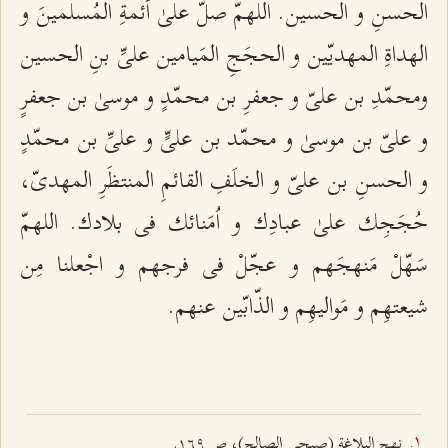
الحسنِ و الحسین. اللهمّ صلّ علیٰ أئمةِ المُسلمینَ و
الهداةِ المهدیّین و الحجَجِ المَیامین علیِّ بنِ الحسین
ومحمّدِ بن علیّ و جعفرِ بن محمّدٍ و موسیٰ بن جعفرٍ
و علیّ بن موسیٰ و محمّد بن علیٍّ و علیِّ بن محمّدٍ
و الحسنِ بن علیّ و الخلَفِ القائمِ المنتظَرِ المهدیّ،
حُجَجِك علیٰ عبادِك و اُمَنائك فی بلادك. اللهمّ
سَهّلْ مَنهجَهم و عجّلْ فی فرجهم و اجْعلنا مِن
شیعتهِم و مَوالیهِم و الذّابّین عنهم.
نهج البلاغة (صبحي الصالح)، ص ١٦٩.