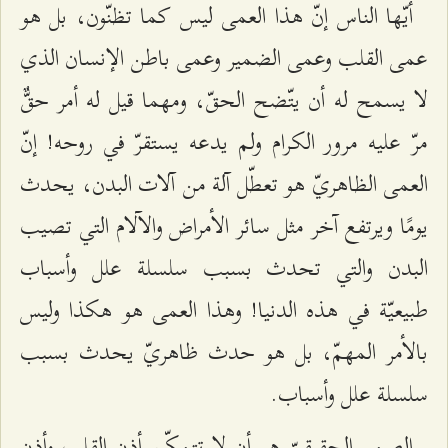
أيّها الناس إنّ هذا العمى ليس كما تظنّون، بل هو
عمى القلب وعمى الضمير وعمى باطن الإنسان الذي
لا يسمح له أن يتّضح الحقّ، ومهما قيل له أمر حقٌّ
مرّ عليه مرور الكرام ولم يدعه يستقرّ في روحه! إنّ
العمى الظاهريّ هو تعطّل آلة من آلات البدن، يحدث
يومًا ويرتفع آخر مثل سائر الأمراض والآلام التي تصيب
البدن والتي تحدث بسبب سلسلة علل وأسباب
طبيعيّة في هذه الدنيا! وهذا العمى هو هكذا وليس
بالأمر المهمّ، بل هو حدث ظاهريّ يحدث بسبب
سلسلة علل وأسباب.
الصمم الحقيقيّ هو أن لا تتمكّن أذن القلب وأذن