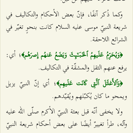
وكما ذُكر آنفًا، فإنّ بعض الأحكام والتكاليف في
شريعة النبيّ موسى عليه السلام كانت بنحوٍ تغيّر في
الشرائع اللاحقة.
؛ أي:
﴿وَيُحَرِّمُ عَلَيهِمُ ٱلخَبَٰٓئِثَ وَيَضَعُ عَنهُم إِصرَهُم﴾
يرفع عنهم الثقل والمشقّة في التكاليف.
؛ أي إنّ النبيّ يزيل
﴿وَٱلأَغلَٰلَ ٱلَّتِي كَانَت عَلَيهِم﴾
ويمحو ما كان يُكبّلهم ويُقيّدهم.
ولا يخفى أنّه قبل بعثة النبيّ الأكرم صلّى الله عليه
وآله، طرأ تغييرٌ أيضًا على بعض أحكام شريعة النبيّ