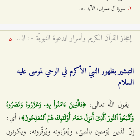
سورة آل عمران، الآية ٥۰.
إعجاز القرآن الكريم وأسرار الدعوة النبويّة - : الدلالات العرفانيّة للخطاب الإلهيّ ﴿قُم فَأَنذِر﴾ وجذور الانحراف الأمويّ
5
التبشير بظهور النبيّ الأكرم في الوحي لموسى عليه
السلام
يقول الله تعالى:
﴿فالَّذِينَ ءَامَنُواْ بِهِۦ وَعَزَّرُوهُ وَنَصَرُوهُ
؛ أي:
وَٱتَّبَعُواْ ٱلنُّورَ ٱلَّذِيٓ أُنزِلَ مَعَهُۥ أُوْلَٰٓئِكَ هُمُ ٱلمُفلِحُونَ﴾
إنّ الذين يُؤمنون بالنبيّ، ويُعزّزونه ويُوقّرونه، ويكونون