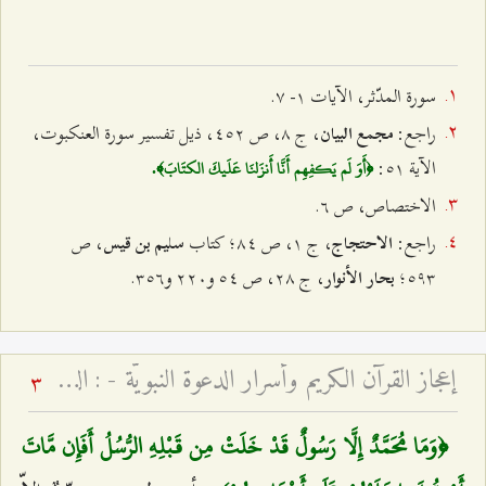
سورة المدّثر، الآيات ۱- ۷.
راجع:
، ج ۸، ص ٤٥٢، ذيل تفسير سورة العنكبوت،
مجمع البيان
الآية ٥۱:
﴿أَوَ لَم يَكفِهِم أَنَّا أَنزَلنَا عَلَيكَ الكتَابَ﴾.
الاختصاص، ص ٦.
راجع:
، ج ۱، ص ۸٤؛ كتاب
، ص
الاحتجاج
سليم بن قيس
٥٩٣؛
، ج ٢۸، ص ٥٤ و٢٢۰ و٣٥٦.
بحار الأنوار
إعجاز القرآن الكريم وأسرار الدعوة النبويّة - : الدلالات العرفانيّة للخطاب الإلهيّ ﴿قُم فَأَنذِر﴾ وجذور الانحراف الأمويّ
3
﴿وَمَا مُحَمَّدٌ إِلَّا رَسُولٌ قَدْ خَلَتْ مِن قَبْلِهِ الرُّسُلُ أَفَإِن مَّاتَ