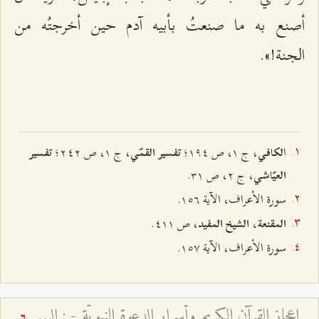
أصنع به ما صنعتُ بأبيه آدم حين أخرجتُه من
الجنة!».
ا
، ج ۱، ص ۱٩٤؛
، ج ۱، ص ٢٤٢؛
لكافي
تفسير القمّي
تفسير
، ج ٢، ص ٣۱.
العيّاشي
سورة الأعراف، الآية ۱٥٦.
، ص ٤۱۱.
المقنعة، الشيخ المفيد
سورة الأعراف، الآية ۱٥۷.
إعجاز القرآن الكريم وأسرار الدعوة النبويّة - : الدلالات العرفانيّة للخطاب الإلهيّ ﴿قُم فَأَنذِر﴾ وجذور الانحراف الأمويّ
6