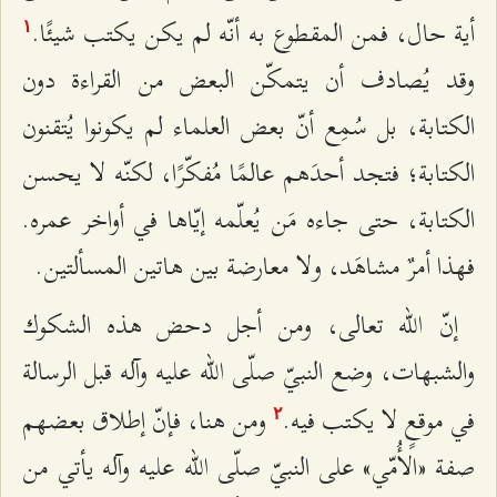
أية حال، فمن المقطوع به أنّه لم يكن يكتب شيئًا.
۱
وقد يُصادف أن يتمكّن البعض من القراءة دون
الكتابة، بل سُمِع أنّ بعض العلماء لم يكونوا يُتقنون
الكتابة؛ فتجد أحدَهم عالمًا مُفكّرًا، لكنّه لا يحسن
الكتابة، حتى جاءه مَن يُعلّمه إيّاها في أواخر عمره.
فهذا أمرٌ مشاهَد، ولا معارضة بين هاتين المسألتين.
إنّ الله تعالى، ومن أجل دحض هذه الشكوك
والشبهات، وضع النبيّ صلّى الله عليه وآله قبل الرسالة
في موقعٍ لا يكتب فيه.
ومن هنا، فإنّ إطلاق بعضهم
٢
صفة «الأُمّي» على النبيّ صلّى الله عليه وآله يأتي من