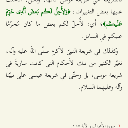
عليها بعض التغييرات:
﴿وَلِأُحِلَّ لَكُم بَعضَ ٱلَّذِي حُرِّمَ
؛ أي: لأُحلّ لكم بعض ما كان مُحرّمًا
عَلَيكُم﴾
عليكم في السابق.
وكذلك في شريعة النبيّ الأكرم صلّى الله عليه وآله،
تغيّر الكثير من تلك الأحكام التي كانت ساريةً في
شريعة موسى، بل وحتّى في شريعة عيسى على نبيّنا
وآله وعليهما السلام.
سورة الأعراف، الآية ۱٥۷.