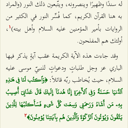
له سندًا وظهيرًا وينصرونه، ويتّبعون ذلك النور (والمراد
به هنا القرآن الكريم، كما فُسِّر النور في الكثير من
الروايات بأمير المؤمنين عليه السلام وأهل بيته)
،
۱
أولئك هم المفلحون.
وقد جاءت هذه الآية الكريمة عقب آيةٍ يذكر فيها
الباري عز وجل طلباتٍ ودعواتٍ للنبيّ موسى عليه
السلام، حيث يُخاطب ربّه قائلاً:
﴿وَٱكتُب لَنَا فِي هَٰذِهِ
ٱلدُّنيَا حَسَنَةً وَفِي ٱلأٓخِرَةِ إِنَّا هُدنَآ إِلَيكَ قَالَ عَذَابِيٓ أُصِيبُ
بِهِۦ مَن أَشَاءُ وَرَحمَتِي وَسِعَت كُلَّ شَيءٍ فَسَأَكتُبُهَا لِلَّذِينَ
يَتَّقُونَ وَيُؤتُونَ ٱلزَّكَوٰةَ وَٱلَّذِينَ هُم بِآيَٰتِنَا يُؤمِنُونَ﴾
٢