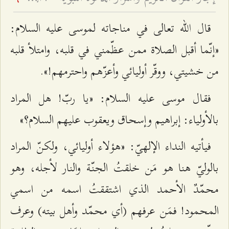
قال الله تعالى في مناجاته لموسى عليه السلام:
«إنّما أقبل الصلاة ممن عظّمني في قلبه، وامتلأ قلبه
من خشيتي، ووقّر أوليائي وأعزّهم واحترمهم!».
فقال موسى عليه السلام: «يا ربّ! هل المراد
بالأولياء: إبراهيم وإسحاق ويعقوب عليهم السلام؟»
فيأتيه النداء الإلهيّ: «هؤلاء أوليائي، ولكنّ المراد
بالوليّ هنا هو مَن خلقتُ الجنّة والنار لأجله، وهو
محمّدٌ الأحمد الذي اشتققتُ اسمه من اسمي
المحمود! فمَن عرفهم (أي محمّد وأهل بيته) وعرف