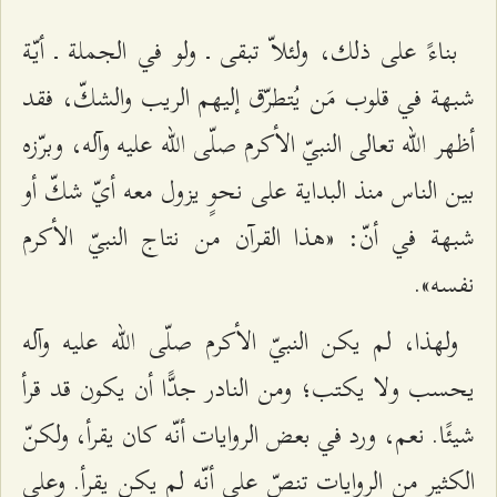
بناءً على ذلك، ولئلاّ تبقى ـ ولو في الجملة ـ أيّة
شبهة في قلوب مَن يُتطرّق إليهم الريب والشكّ، فقد
أظهر الله تعالى النبيّ الأكرم صلّى الله عليه وآله، وبرّزه
بين الناس منذ البداية على نحوٍ يزول معه أيّ شكّ أو
شبهة في أنّ: «هذا القرآن من نتاج النبيّ الأكرم
نفسه».
ولهذا، لم يكن النبيّ الأكرم صلّى الله عليه وآله
يحسب ولا يكتب؛ ومن النادر جدًّا أن يكون قد قرأ
شيئًا. نعم، ورد في بعض الروايات أنّه كان يقرأ، ولكنّ
الكثير من الروايات تنصّ على أنّه لم يكن يقرأ. وعلى