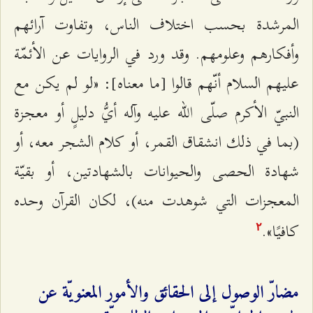
المرشدة بحسب اختلاف الناس، وتفاوت آرائهم
وأفكارهم وعلومهم. وقد ورد في الروايات عن الأئمّة
عليهم السلام أنّهم قالوا [ما معناه]: «لو لم يكن مع
النبيّ الأكرم صلّى الله عليه وآله أيُّ دليلٍ أو معجزة
(بما في ذلك انشقاق القمر، أو كلام الشجر معه، أو
شهادة الحصى والحيوانات بالشهادتين، أو بقيّة
المعجزات التي شوهدت منه)، لكان القرآن وحده
كافيًا».
٢
مضارّ الوصول إلى الحقائق والأمور المعنويّة عن