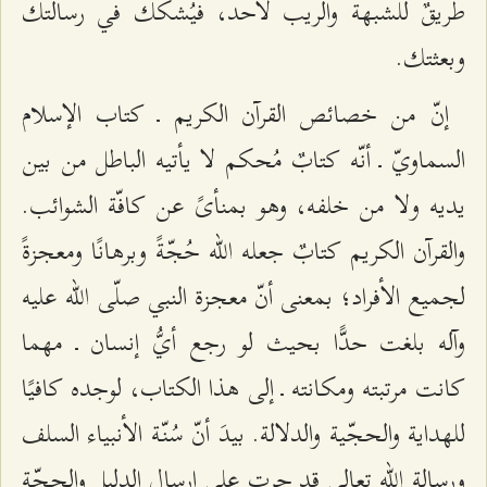
طريقٌ للشبهة والريب لأحد، فيُشكّك في رسالتك
وبعثتك.
إنّ من خصائص القرآن الكريم ـ كتاب الإسلام
السماويّ ـ أنّه كتابٌ مُحكم لا يأتيه الباطل من بين
يديه ولا من خلفه، وهو بمنأىً عن كافّة الشوائب.
والقرآن الكريم كتابٌ جعله الله حُجّةً وبرهانًا ومعجزةً
لجميع الأفراد؛ بمعنى أنّ معجزة النبي صلّى الله عليه
وآله بلغت حدًّا بحيث لو رجع أيُّ إنسان ـ مهما
كانت مرتبته ومكانته ـ إلى هذا الكتاب، لوجده كافيًا
للهداية والحجّية والدلالة. بيدَ أنّ سُنّة الأنبياء السلف
ورسالة الله تعالى قد جرت على إرسال الدليل والحجّة