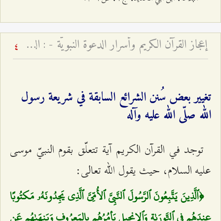
إعجاز القرآن الكريم وأسرار الدعوة النبويّة - : الدلالات العرفانيّة للخطاب الإلهيّ ﴿قُم فَأَنذِر﴾ وجذور الانحراف الأمويّ
4
تغيير بعض سُنن الشرائع السابقة في شريعة رسول
الله صلّى الله عليه وآله
توجد في القرآن الكريم آية تتعلّق بقوم النبيّ موسى
عليه السلام، حيث يقول الله تعالى:
﴿ٱلَّذِينَ يَتَّبِعُونَ ٱلرَّسُولَ ٱلنَّبِيَّ ٱلأُمِّيَّ ٱلَّذِي يَجِدُونَهُۥ مَكتُوبًا
عِندَهُم فِي ٱلتَّورَىٰةِ وَٱلإِنجِيلِ يَأمُرُهُم بِالمَعرُوفِ وَيَنهَىٰهُم عَنِ