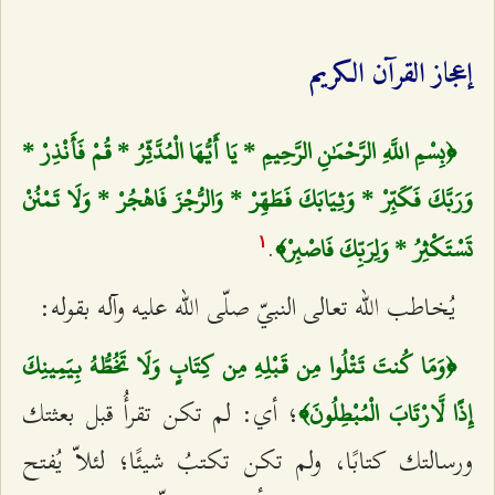
إعجاز القرآن الكريم
﴿بِسْمِ اللَّهِ الرَّحْمَٰنِ الرَّحِيمِ * يَا أَيُّهَا الْمُدَّثِّرُ * قُمْ فَأَنْذِرْ *
وَرَبَّكَ فَكَبِّرْ * وَثِيَابَكَ فَطَهِّرْ * وَالرُّجْزَ فَاهْجُرْ * وَلَا تَمْنُنْ
.
تَسْتَكْثِرُ * وَلِرَبِّكَ فَاصْبِرْ﴾
۱
يُخاطب الله تعالى النبيّ صلّى الله عليه وآله بقوله:
﴿وَمَا كُنتَ تَتْلُوا مِن قَبْلِهِ مِن كِتَابٍ وَلَا تَخُطُّهُ بِيَمِينِكَ
؛ أي: لم تكن تقرأُ قبل بعثتك
إِذًا لَّارْتَابَ الْمُبْطِلُونَ﴾
ورسالتك كتابًا، ولم تكن تكتبُ شيئًا؛ لئلاّ يُفتح