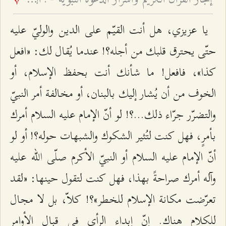
7
يا عزيزي، هل أنت القيّم على الدين والوليّ عليه
حتّى يحترق قلبك من أجله؟! عندما يُقال لك: «افعل
كذا»، فافعل! ما شأنك أنت بحفظ الإسلام، أو
الخوف من أن يُشار إليك بالبنان، أو مخالفة أمر النبيّ
والتضرّر جرّاء ذلك…؟! لو أنّ الإمام عليه السلام أمرك
بأمرٍ، فهل كنت لتُثير الشكوك والشبهات حوله؟! أو لو
أنّ الإمام عليه السلام أو النبيّ الأكرم صلّى الله عليه
وآله أمرك صراحةً بهذا، فهل كنت لتقول حينها: «لقد
تعرّضت مكانة الإسلام للخطر»؟! كلاّ، بل لا مجال
للكلام هناك. إنّ إبداء الرأي في قبال الأوامر