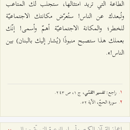
الطاعة التي تريد امتثالها، ستجلب لك المتاعب
وتُبعدك عن الناس! ستُعرّض مكانتك الاجتماعيّة
للخطر؛ والمكانة الاجتماعيّة أهمّ وأسمى! إنّك
بعملك هذا ستصبح منبوذًا (يُشار إليك بالبنان) بين
الناس!».
راجع:
، ج ۱، ص ٢٤٣.
تفسير القمّي
سورة الحجّ، الآية ٥٢.
إعجاز القرآن الكريم وأسرار الدعوة النبويّة - : الدلالات العرفانيّة للخطاب الإلهيّ ﴿قُم فَأَنذِر﴾ وجذور الانحراف الأمويّ