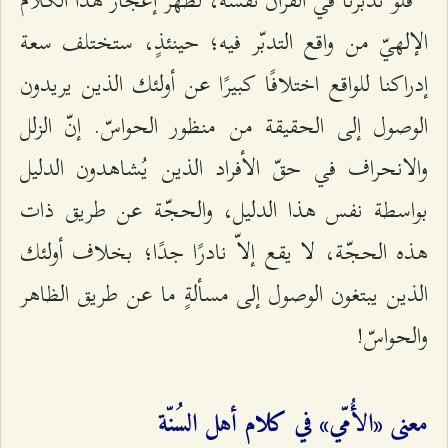
الإلهيّ من واقع التدبّر فيه؛ حينئذٍ، ستختلف سعة
إدراكنا للواقع اختلافًا كبيرًا عن أولئك الذين يريدون
الوصول إلى الحقيقة من منظور الحواسّ. إنّ الزلل
والانحراف في حقّ الأفراد الذين يُشاهدون الدليل
بواسطة نفس هذا الدليل، والحجّة عن طريق ذات
هذه الحجّة، لا يقع إلاّ نادرًا جدًا؛ بخلاف أولئك
الذين يبتغون الوصول إلى مسألةٍ ما عن طريق الظاهر
والحواسّ!
معنى «الأُمّي» في كلام أهل السُنّة