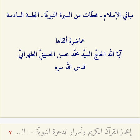
مباني الإسلام ـ محطّات من السيرة النبويّة ـ الجلسة السادسة
محاضرة ألقاها
آية الله الحاجّ السيّد محمّد محسن الحسينيّ الطهرانيّ
قدس الله سره
إعجاز القرآن الكريم وأسرار الدعوة النبويّة - : الدلالات العرفانيّة للخطاب الإلهيّ ﴿قُم فَأَنذِر﴾ وجذور الانحراف الأمويّ
2