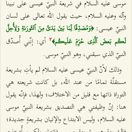
موسى عليه السلام في شريعة النبيّ عيسى على نبينا
وآله وعليه السلام، حيث يقول الله تعالى على لسان
النبيّ عيسى:
﴿وَمُصَدِّقًا لِّمَا بَينَ يَدَيَّ مِنَ ٱلتَّورَىٰةِ وَلِأُحِلَّ
أي: إنّني أُصدّق
لَكُم بَعضَ ٱلَّذِي حُرِّمَ عَلَيكُم﴾
٢
النبيّ الذي سبقني، وهو النبيّ موسى.
وذلك لأنّ النبيّ عيسى عليه السلام لم يأتِ بشريعة
مستقلّة تمامًا من عند الله، بل كانت شريعته هي
التوراة ذاتها مع قليل من الاختلاف؛ ولهذا، فإنّه يقول
هنا: إنّ وظيفتي هي التصديق بشريعة النبيّ موسى
عليه السلام، وليس الابتداع والإتيان بشريعةٍ جديدة؛
فالشريعة هي شريعة موسى ذاتها، ولكن، أُدخلت