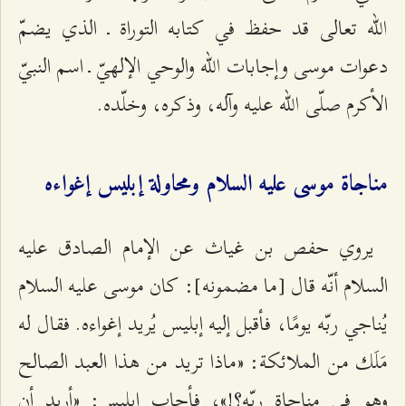
الله تعالى قد حفظ في كتابه التوراة ـ الذي يضمّ
دعوات موسى وإجابات الله والوحي الإلهيّ ـ اسم النبيّ
الأكرم صلّى الله عليه وآله، وذكره، وخلّده.
مناجاة موسى عليه السلام ومحاولة إبليس إغواءه
يروي حفص بن غياث عن الإمام الصادق عليه
السلام أنّه قال [ما مضمونه]: كان موسى عليه السلام
يُناجي ربّه يومًا، فأقبل إليه إبليس يُريد إغواءه. فقال له
مَلَك من الملائكة: «ماذا تريد من هذا العبد الصالح
وهو في مناجاة ربّه؟!»، فأجاب إبليس: «أريد أن