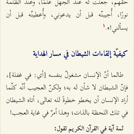
حقّهم، جعلتُ له عند الجهل علمًا، وعند الظلمة
نورًا، أُجيبنّه قبل أن يدعوني، وأُعطينّه قبل أن
يسألني!».
۱
كيفيّة إلقاءات الشيطان في مسار الهداية
طالما أنّ الإنسان مشغولٌ بنفسه [أي: في غفلة]،
فإنّ الشيطان لا شأن له به؛ ولكنّ العجيب أنّه كلّما
أراد الإنسان أن يخطو خطوةً لله تعالى، أتاه الشيطان
في تلك اللحظة بالذات؛ وهذا أمرٌ في غاية العجب!
ثمة آية في القرآن الكريم تقول: