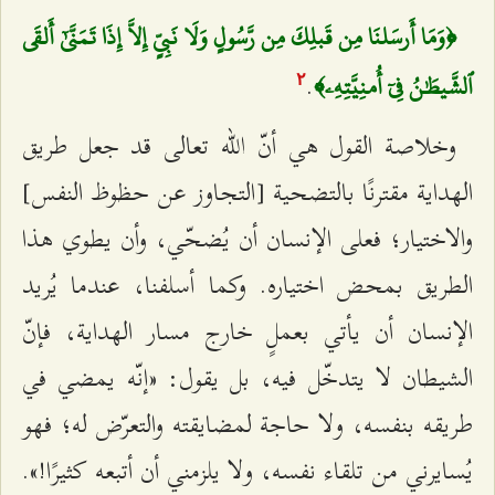
﴿وَمَا أَرسَلنَا مِن قَبلِكَ مِن رَّسُولٍ وَلَا نَبِيٍّ إِلاَّ إِذَا تَمَنَّىٰٓ أَلقَى
.
ٱلشَّيطَٰنُ فِيٓ أُمنِيَّتِهِۦ﴾
٢
وخلاصة القول هي أنّ الله تعالى قد جعل طريق
الهداية مقترنًا بالتضحية [التجاوز عن حظوظ النفس]
والاختيار؛ فعلى الإنسان أن يُضحّي، وأن يطوي هذا
الطريق بمحض اختياره. وكما أسلفنا، عندما يُريد
الإنسان أن يأتي بعملٍ خارج مسار الهداية، فإنّ
الشيطان لا يتدخّل فيه، بل يقول: «إنّه يمضي في
طريقه بنفسه، ولا حاجة لمضايقته والتعرّض له؛ فهو
يُسايرني من تلقاء نفسه، ولا يلزمني أن أتبعه كثيرًا!».