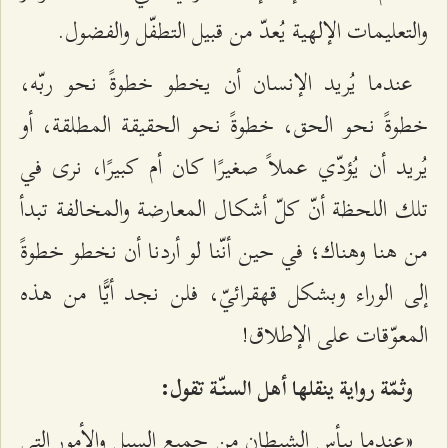
والتعليمات الإلهية يُعدّ من قبيل التطفّل والفضول.
عندما يُريد الإنسان أن يخطو خطوةً نحو ربّه،
خطوةً نحو الحق، خطوةً نحو الحقيقة المطلقة، أو
يُريد أن يُؤدّي عملاً صغيرًا كان أم كبيرًا، نرى في
تلك اللحظة أنّ كلّ أشكال المعارضة والمخالفة تبدأ
من هنا وهناك؛ في حين أنّنا لو أردنا أن نخطو خطوةً
إلى الوراء وبشكل قهقرائيّ، فلن نجد أيًّا من هذه
المعوّقات على الإطلاق!
وثمّة رواية ينقلها أهل السنّة تقول:
«عندما ييأس الشيطان من جميع السبل والأمور التي