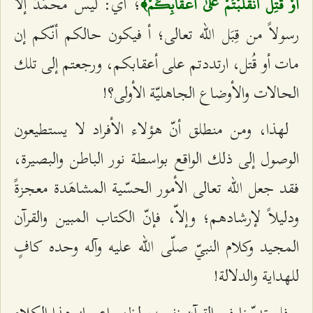
؛ أي: ليس محمّدٌ إلاّ
أَوْ قُتِلَ انقَلَبْتُمْ عَلَىٰ أَعْقَابِكُمْ﴾
رسولاً من قِبَل الله تعالى؛ أ فيكون حالكم أنّكم إن
مات أو قُتل، ارتددتم على أعقابكم، ورجعتم إلى تلك
الحالات والأوضاع الجاهليّة الأولى؟!
لهذا، ومن منطلق أنّ هؤلاء الأفراد لا يستطيعون
الوصول إلى ذلك الواقع بواسطة نور الباطن والبصيرة،
فقد جعل الله تعالى الأمور الحسّية المشاهَدة معجزةً
ودليلاً لإرشادهم؛ وإلاّ، فإنّ الكتاب المبين والقرآن
المجيد وكلام النبيّ صلّى الله عليه وآله وحده كافٍ
للهداية والدلالة!
فلو تدبّرنا في القرآن نفسه، لظهر إعجاز هذا الكلام