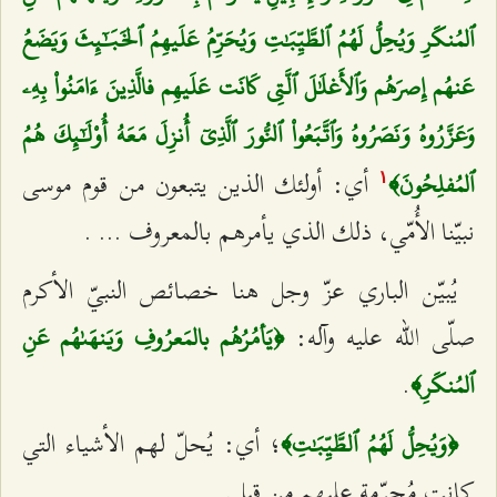
ٱلمُنكَرِ وَيُحِلُّ لَهُمُ ٱلطَّيِّبَٰتِ وَيُحَرِّمُ عَلَيهِمُ ٱلخَبَٰٓئِثَ وَيَضَعُ
عَنهُم إِصرَهُم وَٱلأَغلَٰلَ ٱلَّتِي كَانَت عَلَيهِم فالَّذِينَ ءَامَنُواْ بِهِۦ
وَعَزَّرُوهُ وَنَصَرُوهُ وَٱتَّبَعُواْ ٱلنُّورَ ٱلَّذِيٓ أُنزِلَ مَعَهُ أُوْلَٰٓئِكَ هُمُ
أي: أولئك الذين يتبعون من قوم موسى
ٱلمُفلِحُونَ﴾
۱
نبيّنا الأُمّي، ذلك الذي يأمرهم بالمعروف … .
يُبيّن الباري عزّ وجل هنا خصائص النبيّ الأكرم
صلّى الله عليه وآله:
﴿يَأمُرُهُم بالمَعرُوفِ وَيَنهَىٰهُم عَنِ
.
ٱلمُنكَرِ﴾
؛ أي: يُحلّ لهم الأشياء التي
﴿وَيُحِلُّ لَهُمُ ٱلطَّيِّبَٰتِ﴾
كانت مُحرّمة عليهم من قبل.