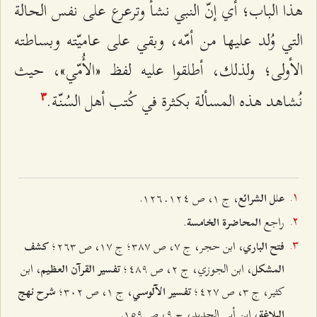
هذا الباب؛ أي إنّ النبي نشأ وترعرع على نفس الحالة
التي وُلد عليها من أمّه، وبقي على عاميّته وبساطته
الأولى؛ ولذلك، أطلقوا عليه لفظ «الأُمّي»، حيث
نُشاهد هذه المسألة بكثرة في كُتب أهل السُنّة.
٣
، ج ۱، ص ۱٢٤ ـ ۱٢٦.
علل الشرائع
راجع
.
المحاضرة الخامسة
، ابن ‌حجر، ج ۷، ص ٣۸۷؛ ج ۱۷، ص ٢٦٣؛
فتح الباري
كشف
، ابن ‌الجوزي، ج ٢، ص ٤۸٩؛
، ابن
المشكل
تفسير القرآن العظيم
‌كثير، ج ٣، ص ٤٢۷؛
، ج ۱، ص ٣۰٢؛
تفسير الآلوسي
شرح نهج
، ابن ‌أبي‌ الحديد، ج ٩، ص ۱٥٩.
البلاغة