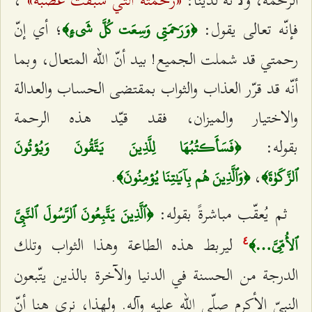
فإنّه تعالى يقول:
؛ أي إنّ
﴿وَرَحمَتِي وَسِعَت كُلَّ شَيءٍ﴾
رحمتي قد شملت الجميع! بيد أنّ الله المتعال، وبما
أنّه قد قرّر العذاب والثواب بمقتضى الحساب والعدالة
والاختيار والميزان، فقد قيّد هذه الرحمة
بقوله:
﴿فَسَأَكتُبُهَا لِلَّذِينَ يَتَّقُونَ وَيُؤتُونَ
.
،
ٱلزَّكَوٰةَ﴾
﴿وَٱلَّذِينَ هُم بِآيَٰتِنَا يُؤمِنُونَ﴾
ثم يُعقّب مباشرةً بقوله:
﴿ٱلَّذِينَ يَتَّبِعُونَ ٱلرَّسُولَ ٱلنَّبِيَّ
ليربط هذه الطاعة وهذا الثواب وتلك
ٱلأُمِّيَّ…﴾
٤
الدرجة من الحسنة في الدنيا والآخرة بالذين يتّبعون
النبيّ الأكرم صلّى الله عليه وآله. ولهذا، نرى هنا أنّ