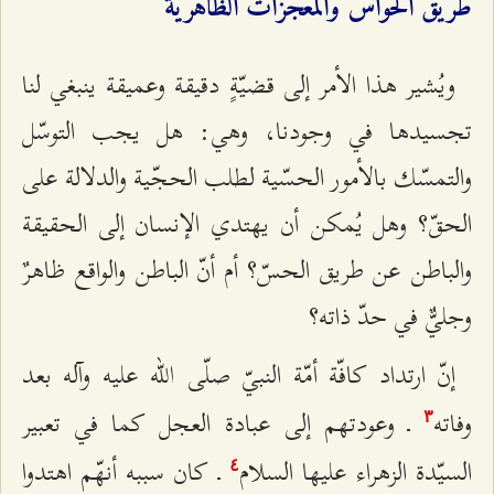
طريق الحواسّ والمعجزات الظاهريّة
ويُشير هذا الأمر إلى قضيّةٍ دقيقة وعميقة ينبغي لنا
تجسيدها في وجودنا، وهي: هل يجب التوسّل
والتمسّك بالأمور الحسّية لطلب الحجّية والدلالة على
الحقّ؟ وهل يُمكن أن يهتدي الإنسان إلى الحقيقة
والباطن عن طريق الحسّ؟ أم أنّ الباطن والواقع ظاهرٌ
وجليٌّ في حدّ ذاته؟
إنّ ارتداد كافّة أمّة النبيّ صلّى الله عليه وآله بعد
وفاته
ـ وعودتهم إلى عبادة العجل كما في تعبير
٣
السيّدة الزهراء عليها السلام
ـ كان سببه أنهّم اهتدوا
٤