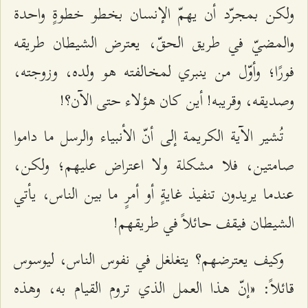
ولكن بمجرّد أن يهمّ الإنسان بخطو خطوةٍ واحدة
والمضيّ في طريق الحقّ، يعترض الشيطان طريقه
فورًا؛ وأوّل من ينبري لمخالفته هو ولده، وزوجته،
وصديقه، وقريبه! أين كان هؤلاء حتى الآن؟!
تُشير الآية الكريمة إلى أنّ الأنبياء والرسل ما داموا
صامتين، فلا مشكلة ولا اعتراض عليهم؛ ولكن،
عندما يريدون تنفيذ غايةٍ أو أمرٍ ما بين الناس، يأتي
الشيطان فيقف حائلاً في طريقهم!
وكيف يعترضهم؟ يتغلغل في نفوس الناس، ليوسوس
قائلاً: «إنّ هذا العمل الذي تروم القيام به، وهذه