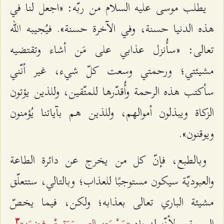
يطلب موسى عليه السلام من ربّه: «اجعل لنا في
هذه الدنيا حسنة، وفي الآخرة حسنة». فيُجيبه الله
تعالى: «سأُنزل عذابي على مَن أشاء وتقتضيه
مشيئتي؛ ورحمتي وسعت كلّ شيء، غير أنّني
سأكتب هذه الرحمة وأُقدّرها للمتّقين، وللذين يؤتون
الزكاة ويبذلون أموالهم، وللذين هم بآياتنا يُؤمنون
ويوقنون».
وبالطبع، فإنّ كل من يخرج عن دائرة الطاعة
والعبوديّة سيكون مستوجبًا للعذاب؛ وبالتالي، ستتعلّق
مشيئة الباري تعالى بعذابه؛ ولكن، فيما يخصّ
«رَحْمَته التي سَبَقتْ غضبَه»
الرحمة، ولأنّه لدينا:
،
٣